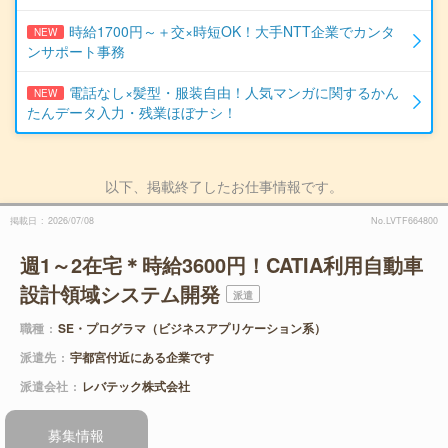
時給1700円～＋交×時短OK！大手NTT企業でカンタ
NEW
ンサポート事務
電話なし×髪型・服装自由！人気マンガに関するかん
NEW
たんデータ入力・残業ほぼナシ！
以下、掲載終了したお仕事情報です。
掲載日
2026/07/08
No.LVTF664800
週1～2在宅＊時給3600円！CATIA利用自動車
設計領域システム開発
派遣
職種
SE・プログラマ（ビジネスアプリケーション系）
派遣先
宇都宮付近にある企業です
派遣会社
レバテック株式会社
募集情報