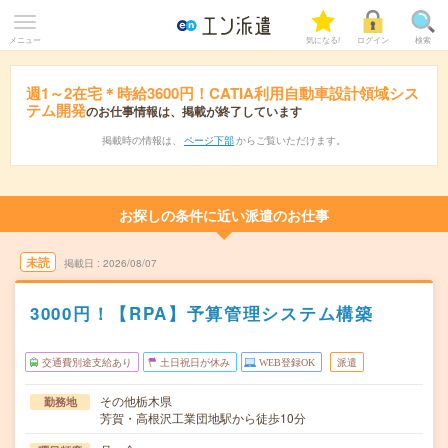
メニュー
気になる!
ログイン
検索
週1～2在宅＊時給3600円！CATIA利用自動車設計領域シス
テム開発
のお仕事情報は、掲載が終了しています
掲載時の情報は、
ページ下部
からご覧いただけます。
お探しの条件に近い派遣のお仕事
未読
掲載日
2026/08/07
3000円！【RPA】予算管理システム構築
交通費別途支給あり
土日祝日が休み
WEB登録OK
派遣
その他栃木県
勤務地
芳賀・高根沢工業団地駅から徒歩10分