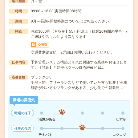
月～金
曜日頻度
09:00～18:00(実働時間08時間)
時間
8月～長期※開始時期についてはご相談ください
期間
時給3000円【月収例】55万円以上（残業20時間の場合）※
時給
ご経験やスキルにより異なります
交通費
交通費別途支給 ※詳細はお問い合わせください。
予算管理システム構築とそれに付随する業務をお任せしま
仕事内容
す。【詳細】＊効率化ツール群Power Plat…
ブランクOK
応募資格
学歴不問、フリーランスなどで働いていた方も歓迎！実務
経験が浅い方やブランクがある方、少し先での就業開…
職場の雰囲気
職場の様子
活気がある
しずか
仕事の仕方
テキパキ
コツコツ