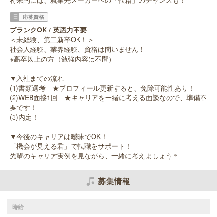
将来的には、就業先メーカーへの「転籍」のチャンスも！
応募資格
ブランクOK / 英語力不要
＜未経験、第二新卒OK！＞
社会人経験、業界経験、資格は問いません！
※高卒以上の方（勉強内容は不問）
▼入社までの流れ
(1)書類選考 ★プロフィール更新すると、免除可能性あり！
(2)WEB面接1回 ★キャリアを一緒に考える面談なので、準備不
要です！
(3)内定！
▼今後のキャリアは曖昧でOK！
「機会が見える君」で転職をサポート！
先輩のキャリア実例を見ながら、一緒に考えましょう＊
募集情報
時給