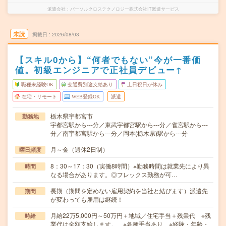
派遣会社
パーソルクロステクノロジー株式会社IT派遣サービス
未読
掲載日
2026/08/03
【スキル0から】“何者でもない”今が一番価
値。初級エンジニアで正社員デビュー↑
職種未経験OK
交通費別途支給あり
土日祝日が休み
在宅・リモート
WEB登録OK
派遣
栃木県宇都宮市
勤務地
宇都宮駅から---分／東武宇都宮駅から---分／雀宮駅から---
分／南宇都宮駅から---分／岡本(栃木県)駅から---分
月～金（週休2日制）
曜日頻度
8：30～17：30（実働8時間）※勤務時間は就業先により異
時間
なる場合があります。◎フレックス勤務が可…
長期（期間を定めない雇用契約を当社と結びます）派遣先
期間
が変わっても雇用は継続！
月給22万5,000円～50万円＋地域／住宅手当＋残業代 ※残
時給
業代は全額支給します。 ※各種手当あり ※経験・年齢・