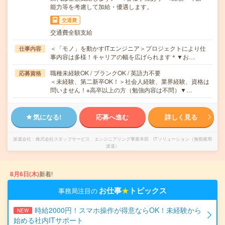
能力等を考慮して加給・優遇します。
交通費
交通費全額支給
＜「モノ」を動かすITエンジニア＞プロジェクトにより仕
仕事内容
事内容は多様！キャリアの幅を広げられます＊▼お…
職種未経験OK / ブランクOK / 英語力不要
応募資格
＜未経験、第二新卒OK！＞社会人経験、業界経験、資格は
問いません！※高卒以上の方（勉強内容は不問）▼…
気になる!
応募へ進む
詳しく見る
派遣会社
株式会社スタッフサービス エンジニアリング事業本部 ITソリューション（無期雇用
派遣）
8月6日(木)
新着!
お仕事
★
トピックス
事務局注目の
時給2000円！スマホ操作が得意ならOK！未経験から
NEW
始める社内ITサポート