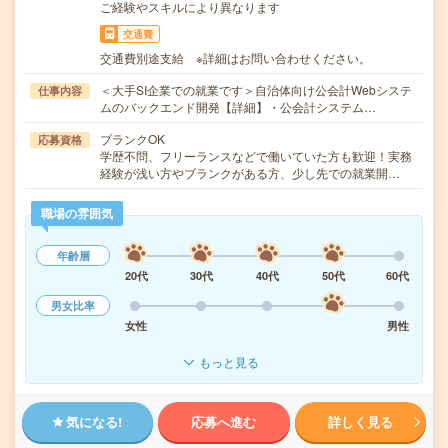
ご経験やスキルにより異なります
交通費
交通費別途支給 ※詳細はお問い合わせください。
＜大手SI企業での就業です＞自治体向け公会計Webシステ
仕事内容
ムのバックエンド開発【詳細】・公会計システム…
ブランクOK
応募資格
学歴不問、フリーランスなどで働いていた方も歓迎！実務
経験が浅い方やブランクがある方、少し先での就業開…
職場の雰囲気
年齢層
20代
30代
40代
50代
60代
男女比率
女性
男性
もっと見る
気になる!
応募へ進む
詳しく見る