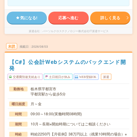
気になる!
応募へ進む
詳しく見る
派遣会社
パーソルクロステクノロジー株式会社IT派遣サービス
未読
掲載日
2026/08/03
【C#】公会計Webシステムのバックエンド開
発
交通費別途支給あり
土日祝日が休み
WEB登録OK
派遣
栃木県宇都宮市
勤務地
宇都宮駅から徒歩5分
月～金
曜日頻度
09:00～18:00(実働時間08時間)
時間
10月～長期※開始時期についてはご相談ください
期間
時給2250円【月収例】38万円以上（残業10時間の場合）※
時給