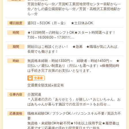
芳賀台駅から---分／芳賀町工業団地管理センター前駅から---
分／かしの森公園前駅から---分／芳賀・高根沢工業団地駅か
ら---分
週3日～5日OK（月～金） ★土日休みOK
曜日頻度
★1日5時間～の時短シフトOK★スタート時間選べます！
時間
7:00～16:009:00～17:0011:…
開始日はご相談ください！ ★急募 ★職場が気に入れば、
期間
長期でも働けます！
無資格未経験：時給1330円～ 経験者：時給1450円～ ★
時給
日払い／週払い制度あり（月払いも選べます）※稼働開始時
は手続き完了次第のお支払いとなります。
交通費
交通費全額支給※規定有
介護関連
仕事内容
＊入居者の方の「ありがとう」が嬉しい＊おじいちゃん、お
ばあちゃんが暮らす施設での生活サポートをお任せ…
職種未経験OK / ブランクOK / パソコンスキル不要 / 英語力不
応募資格
要
無資格・未経験OK年齢不問★10名以上採用予定★履歴書は
不要です▽応募後の流れ1)翌営業日までに担当…