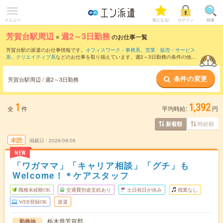
メニュー
気になる!
ログイン
検索
芳賀台駅周辺
×
週2～3日勤務
のお仕事一覧
芳賀台駅の派遣のお仕事情報です。
オフィスワーク・事務系
、
営業・販売・サービス
系
、
クリエイティブ系
などのお仕事を取り揃えています。週2～3日勤務の条件の他
に、
交通費別途支給あり
、
職種未経験OK
、
友だちと一緒の応募OK
などのこだわり条
件も取り揃えています。
条件の変更
芳賀台駅周辺 / 週2～3日勤務
1
1,392
全
件
平均時給:
円
時給順
新着順
未読
掲載日
2026/08/06
NEW
「ワガママ」「キャリア相談」「グチ」も
Welcome！＊ケアスタッフ
職種未経験OK
交通費別途支給あり
土日祝日が休み
残業なし
WEB登録OK
派遣
栃木県芳賀郡
勤務地