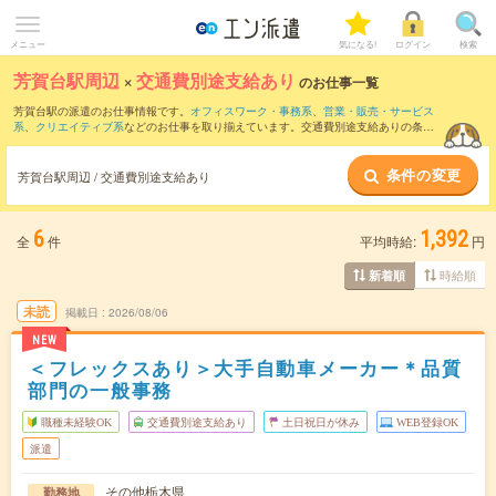
メニュー
気になる!
ログイン
検索
芳賀台駅周辺
×
交通費別途支給あり
のお仕事一覧
芳賀台駅の派遣のお仕事情報です。
オフィスワーク・事務系
、
営業・販売・サービス
系
、
クリエイティブ系
などのお仕事を取り揃えています。交通費別途支給ありの条件
の他に、
職種未経験OK
、
友だちと一緒の応募OK
、
残業なし
などのこだわり条件も取
り揃えています。
条件の変更
芳賀台駅周辺 / 交通費別途支給あり
6
1,392
全
件
平均時給:
円
時給順
新着順
未読
掲載日
2026/08/06
NEW
＜フレックスあり＞大手自動車メーカー＊品質
部門の一般事務
職種未経験OK
交通費別途支給あり
土日祝日が休み
WEB登録OK
派遣
その他栃木県
勤務地