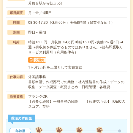
芳賀台駅から徒歩5分
月～金／週5日
曜日頻度
08:30-17:30（休憩60分）実働8時間（残業少なめ！）
時間
即日～長期
期間
時給1500円 月収例 24万円 時給1500円×実働8h×週5日×4
時給
週 ※月収例を保証するものではありません。※給与即受取り
サービス利用可（利用条件有）
交通費
1ヶ月3万円を上限として実費支給
外国語事務
仕事内容
書類申請、作成部門での業務・社内連絡書の作成・データの
収集・データ調査・概要まとめ・日程管理・各種資…
ブランクOK
応募資格
【必要な経験】一般事務の経験 【歓迎/スキル】TOEICの
スコア、英語
職場の雰囲気
年齢層