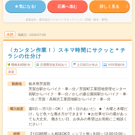
気になる!
応募へ進む
詳しく見る
派遣会社
株式会社リクルートスタッフィング（茨城・栃木・群馬）
未読
掲載日
2026/07/28
〈カンタン作業！〉スキマ時間にサクッと＊チ
ラシの仕分け
職種未経験OK
交通費別途支給あり
土日祝日が休み
WEB登録OK
派遣
栃木県芳賀郡
勤務地
芳賀台駅からバイク・車---分／芳賀町工業団地管理センター
前駅からバイク・車---分／かしの森公園前駅からバイク・車-
--分／芳賀・高根沢工業団地駅からバイク・車---分
週0日～/月1日～OK！ （月～日のあいだ） ★「火曜と木曜だ
曜日頻度
け」など色々な働き方ができます！ ★お仕事ゼロの週があっ
ても大丈夫。 働きたい日、お休みの希望はお気軽にご相談く
ださい！
【1日3時間～も相談OK!】＜シフト例＞9:00～12:0010:00～
時間