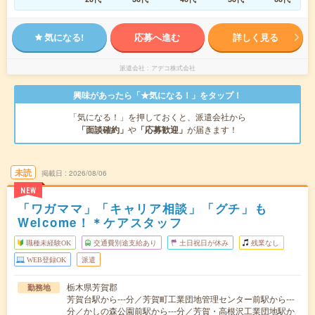
気になる!
応募へ進む
詳しく見る
派遣会社
アデコ株式会社
興味があったら「★気になる！」をタップ！
「気になる！」を押しておくと、派遣会社から
「面談確約」
や
「応募歓迎」
が届きます！
未読
掲載日
2026/08/06
NEW
「ワガママ」「キャリア相談」「グチ」も
Welcome！＊ケアスタッフ
職種未経験OK
交通費別途支給あり
土日祝日が休み
残業なし
WEB登録OK
派遣
栃木県芳賀郡
勤務地
芳賀台駅から---分／芳賀町工業団地管理センター前駅から---
分／かしの森公園前駅から---分／芳賀・高根沢工業団地駅か