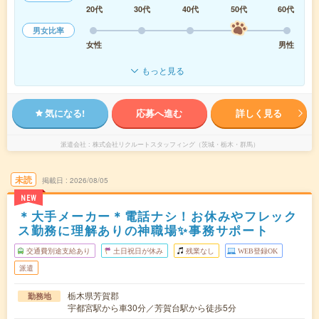
20代
30代
40代
50代
60代
男女比率
女性
男性
もっと見る
気になる!
応募へ進む
詳しく見る
派遣会社
株式会社リクルートスタッフィング（茨城・栃木・群馬）
未読
掲載日
2026/08/05
NEW
＊大手メーカー＊電話ナシ！お休みやフレック
ス勤務に理解ありの神職場✨事務サポート
交通費別途支給あり
土日祝日が休み
残業なし
WEB登録OK
派遣
栃木県芳賀郡
勤務地
宇都宮駅から車30分／芳賀台駅から徒歩5分