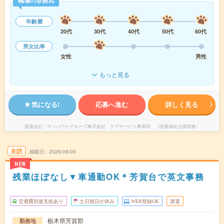
職場の雰囲気
年齢層
20代
30代
40代
50代
60代
男女比率
女性
男性
もっと見る
気になる!
応募へ進む
詳しく見る
派遣会社
マンパワーグループ株式会社 ケアサービス事業部 （医療福祉介護関連）
未読
掲載日
2026/08/06
NEW
残業ほぼなし▼車通勤OK＊芳賀台で英文事務
交通費別途支給あり
土日祝日が休み
WEB登録OK
派遣
栃木県芳賀郡
勤務地