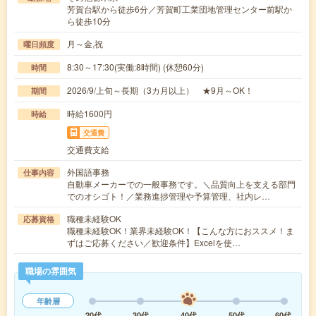
芳賀台駅から徒歩6分／芳賀町工業団地管理センター前駅か
ら徒歩10分
月～金,祝
曜日頻度
8:30～17:30(実働:8時間) (休憩60分)
時間
2026/9/上旬～長期（3カ月以上） ★9月～OK！
期間
時給1600円
時給
交通費
交通費支給
外国語事務
仕事内容
自動車メーカーでの一般事務です。＼品質向上を支える部門
でのオシゴト！／業務進捗管理や予算管理、社内レ…
職種未経験OK
応募資格
職種未経験OK！業界未経験OK！【こんな方におススメ！ま
ずはご応募ください／歓迎条件】Excelを使…
職場の雰囲気
年齢層
20代
30代
40代
50代
60代