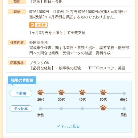
【急募】即日～長期
期間
時給1500円 月収例 24万円 時給1500円×実働8h×週5日×4
時給
週+残業3h ※月収例を保証するものではありません。
交通費
1ヶ月3万円を上限として実費支給
外国語事務
仕事内容
完成車仕様書に関する業務・書類の提出、調整業務・開発部
門への問合せ業務・受領データの確認・資料作成・…
ブランクOK
応募資格
【必要な経験】一般事務の経験 TOEICのスコア、英語
職場の雰囲気
年齢層
20代
30代
40代
50代
60代
男女比率
女性
男性
もっと見る