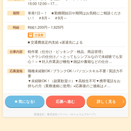
15:00 12:00～17…
単発1日～！ ★勤務開始日や期間はお気軽にご相談くださ
期間
い！ ＃8月～ ＃9月～
時給1,200円～1,625円
時給
交通費
■ 交通費規定内支給 ※派遣先による
軽作業（仕分け・ピッキング・検品、商品管理）
仕事内容
＼チラシの仕分け／＜とってもシンプルなので未経験でも安
心！＞▼封入作業及び梱包▼雑誌や書籍などの仕分…
職種未経験OK / ブランクOK / パソコンスキル不要 / 英語力不
応募資格
要
▼未経験OK！（副業歓迎☆）▼高校生不可▼携帯電話をお
持ちの方（業務連絡に使用）※応募後のご連絡はメ…
気になる!
応募へ進む
詳しく見る
派遣会社
株式会社バイトレ（キャムコムグループ）