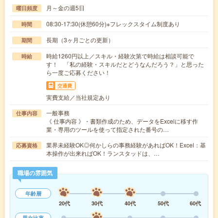
月～金の週5日
曜日頻度
08:30-17:30(休憩60分)※フレックスタイム制度あり
時間
長期（3ヶ月ごとの更新）
期間
時給1260円以上／スキル・経験次第で時給は相談可能で
時給
す！ 「私の経験・スキルだとどうなんだろう？」と思った
ら一度ご応募ください！
交通費
実費支給／当社規定あり
一般事務
仕事内容
《 仕事内容 》・書類作成のため、データをExcelに移す作
業・専用のツールを使って指定された番号の…
業界未経験OK◎何かしらの事務経験があればOK！Excel：基
応募資格
本操作が出来ればOK！ランスタッドは、…
職場の雰囲気
年齢層
20代
30代
40代
50代
60代
男女比率