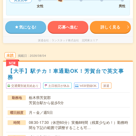
女性
男性
気になる!
応募へ進む
詳しく見る
派遣会社
ランスタッド株式会社 北関東エリア
未読
掲載日
2026/08/04
NEW
【大手】駅チカ！車通勤OK！芳賀台で英文事
務
交通費別途支給あり
土日祝日が休み
WEB登録OK
派遣
栃木県芳賀郡
勤務地
芳賀台駅から徒歩5分
月～金／週5日
曜日頻度
08:30-17:30（休憩60分）実働8時間（残業少なめ！）勤務時
時間
間を下記の範囲で調整することも可…