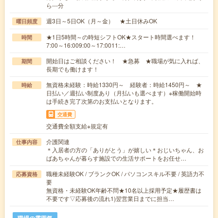
ら---分
週3日～5日OK（月～金） ★土日休みOK
曜日頻度
★1日5時間～の時短シフトOK★スタート時間選べます！
時間
7:00～16:009:00～17:0011:…
開始日はご相談ください！ ★急募 ★職場が気に入れば、
期間
長期でも働けます！
無資格未経験：時給1330円～ 経験者：時給1450円～ ★
時給
日払い／週払い制度あり（月払いも選べます）※稼働開始時
は手続き完了次第のお支払いとなります。
交通費
交通費全額支給※規定有
介護関連
仕事内容
＊入居者の方の「ありがとう」が嬉しい＊おじいちゃん、お
ばあちゃんが暮らす施設での生活サポートをお任せ…
職種未経験OK / ブランクOK / パソコンスキル不要 / 英語力不
応募資格
要
無資格・未経験OK年齢不問★10名以上採用予定★履歴書は
不要です▽応募後の流れ1)翌営業日までに担当…