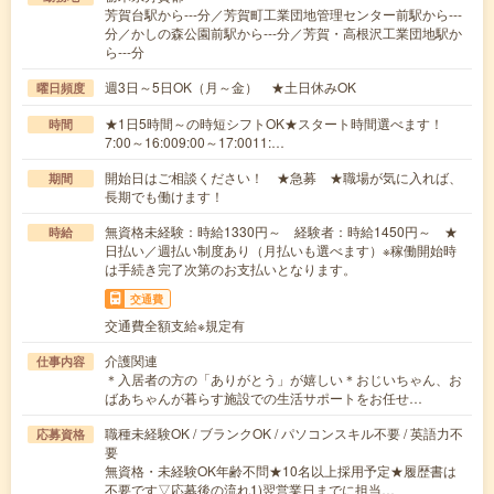
芳賀台駅から---分／芳賀町工業団地管理センター前駅から---
分／かしの森公園前駅から---分／芳賀・高根沢工業団地駅か
ら---分
週3日～5日OK（月～金） ★土日休みOK
曜日頻度
★1日5時間～の時短シフトOK★スタート時間選べます！
時間
7:00～16:009:00～17:0011:…
開始日はご相談ください！ ★急募 ★職場が気に入れば、
期間
長期でも働けます！
無資格未経験：時給1330円～ 経験者：時給1450円～ ★
時給
日払い／週払い制度あり（月払いも選べます）※稼働開始時
は手続き完了次第のお支払いとなります。
交通費
交通費全額支給※規定有
介護関連
仕事内容
＊入居者の方の「ありがとう」が嬉しい＊おじいちゃん、お
ばあちゃんが暮らす施設での生活サポートをお任せ…
職種未経験OK / ブランクOK / パソコンスキル不要 / 英語力不
応募資格
要
無資格・未経験OK年齢不問★10名以上採用予定★履歴書は
不要です▽応募後の流れ1)翌営業日までに担当…