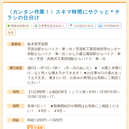
〈カンタン作業！〉スキマ時間にサクッと＊チ
ラシの仕分け
職種未経験OK
交通費別途支給あり
土日祝日が休み
WEB登録OK
派遣
栃木県芳賀郡
勤務地
芳賀台駅からバイク・車---分／芳賀町工業団地管理センター
前駅からバイク・車---分／かしの森公園前駅からバイク・車-
--分／芳賀・高根沢工業団地駅からバイク・車---分
週0日～/月1日～OK！ （月～日のあいだ） ★「火曜と木曜だ
曜日頻度
け」など色々な働き方ができます！ ★お仕事ゼロの週があっ
ても大丈夫。 働きたい日、お休みの希望はお気軽にご相談く
ださい！
【1日3時間～も相談OK!】＜シフト例＞9:00～12:0010:00～
時間
15:00 12:00～17…
単発1日～！ ★勤務開始日や期間はお気軽にご相談くださ
期間
い！ ＃8月～ ＃9月～
時給1,200円～1,625円
時給
交通費