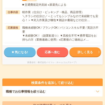
■ 交通費規定内支給 ※派遣先による
軽作業（仕分け・ピッキング・検品、商品管理）
仕事内容
＼チラシの仕分け／＜とってもシンプルなので未経験でも安
心！＞▼封入作業及び梱包▼雑誌や書籍などの仕分…
職種未経験OK / ブランクOK / パソコンスキル不要 / 英語力不
応募資格
要
▼未経験OK！（副業歓迎☆）▼高校生不可▼携帯電話をお
持ちの方（業務連絡に使用）※応募後のご連絡はメ…
気になる!
応募へ進む
詳しく見る
派遣会社
株式会社バイトレ（キャムコムグループ）
検索条件を追加して絞り込む
職種
でお仕事情報を絞り込む