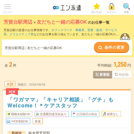
メニュー
気になる!
ログイン
検索
芳賀台駅周辺
×
友だちと一緒の応募OK
のお仕事一覧
芳賀台駅の派遣のお仕事情報です。
オフィスワーク・事務系
、
営業・販売・サービス
系
、
クリエイティブ系
などのお仕事を取り揃えています。友だちと一緒の応募OKの条
件の他に、
交通費別途支給あり
、
職種未経験OK
、
残業なし
などのこだわり条件も取り
揃えています。
条件の変更
芳賀台駅周辺 / 友だちと一緒の応募OK
2
1,250
全
件
平均時給:
円
時給順
新着順
未読
掲載日
2026/08/06
NEW
「ワガママ」「キャリア相談」「グチ」も
Welcome！＊ケアスタッフ
職種未経験OK
交通費別途支給あり
土日祝日が休み
残業なし
WEB登録OK
派遣
栃木県芳賀郡
勤務地