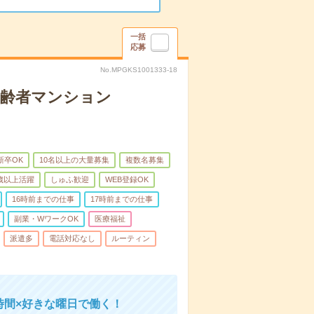
一括
応募
No.MPGKS1001333-18
高齢者マンション
新卒OK
10名以上の大量募集
複数名募集
0歳以上活躍
しゅふ歓迎
WEB登録OK
16時前までの仕事
17時前までの仕事
副業・WワークOK
医療福祉
派遣多
電話対応なし
ルーティン
時間×好きな曜日で働く！