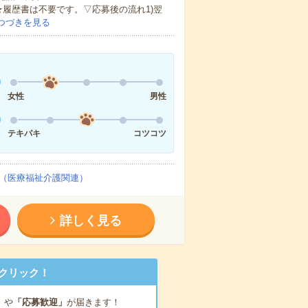
★履歴書は不要です。▽応募後の流れ1)翌
つづきを見る
女性
男性
テキパキ
コツコツ
（医療福祉介護関連）
詳しく見る
クリック！
」
や
「応募歓迎」
が届きます！