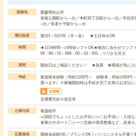
勤務地
愛媛県松山市
道後公園駅から---分／本町四丁目駅から---分／市役所
--分／長者ケ平駅から---分
曜日頻度
週3日～5日OK（月～金） ★土日休みOK
時間
★1日4時間～の時短シフトOK★都合に合わせてシフト
09：00～15：009：00～18：001…
つづきを見る
期間
開始日はご相談ください！ ★急募 ★職場が気に入
時給
無資格未経験：時給1200円～ 経験者：時給1300
選べます）※稼働開始時は手続き完了次第のお支払い
交通費
交通費支給※規定有
仕事内容
看護助手
≪病院でちょっとしたお手伝い≫〇お手洗い・入浴な
食事のサポート〇シーツ交換や環境整備など…患者さ
応募資格
職種未経験OK / ブランクOK / パソコンスキル不要 /