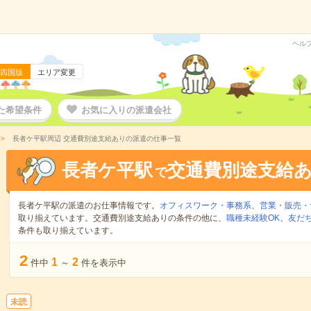
ヘル
四国版
エリア変更
た希望条件
お気に入りの派遣会社
長者ケ平駅周辺 交通費別途支給ありの派遣の仕事一覧
長者ケ平駅
交通費別途支給
で
長者ケ平駅の派遣のお仕事情報です。
オフィスワーク・事務系
、
営業・販売・
取り揃えています。交通費別途支給ありの条件の他に、
職種未経験OK
、
友だ
条件も取り揃えています。
2
1
2
件中
～
件を表示中
未読