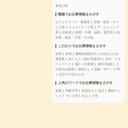
東雲口駅
職種でお仕事情報をさがす
オフィスワーク・事務系
営業・販売・サー
ビス系
クリエイティブ系
IT・エンジニア
系
技術系
医療・介護・福祉・教育系
軽
作業・物流・工場・その他
こだわりでお仕事情報をさがす
短期
単発
職種未経験OK
10名以上の大
量募集
友だちと一緒の応募OK
在宅・リモ
ートワーク
週2～3日勤務
週4日勤務
土
日祝のみ勤務
残業なし
副業・WワークOK
語学力が活かせる
人気のワードでお仕事情報をさがす
急募
年齢不問
財団法人
英語
書類チェ
ック
テレビ局
封入
大学