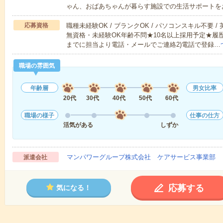
ゃん、おばあちゃんが暮らす施設での生活サポートを
応募資格
職種未経験OK / ブランクOK / パソコンスキル不要 /
無資格・未経験OK年齢不問★10名以上採用予定★履
までに担当より電話・メールでご連絡2)電話で登録…
職場の雰囲気
年齢層
男女比率
20代
30代
40代
50代
60代
職場の様子
仕事の仕方
活気がある
しずか
マンパワーグループ株式会社 ケアサービス事業部 
派遣会社
応募する
気になる！