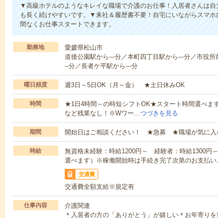
▼高級ホテルのようなキレイな職場で介護のお仕事！入居者さんは自
も長く続けやすいです。▼来社＆履歴書不要！自宅にいながらスマホ
間なくお仕事スタートできます。
勤務地
愛媛県松山市
道後公園駅から---分／本町四丁目駅から---分／市役所
--分／長者ケ平駅から---分
曜日頻度
週3日～5日OK（月～金） ★土日休みOK
時間
★1日4時間～の時短シフトOK★スタート時間選べます！7:00～1
など残業なし！※Wワー…
つづきを見る
期間
開始日はご相談ください！ ★急募 ★職場が気に入
時給
無資格未経験：時給1200円～ 経験者：時給1300
選べます）※稼働開始時は手続き完了次第のお支払い
交通費
交通費全額支給※規定有
仕事内容
介護関連
＊入居者の方の「ありがとう」が嬉しい＊お年寄りを