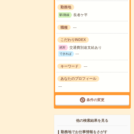
勤務地
長者ケ平
駅/路線
職種
---
こだわりINDEX
交通費別途支給あり
絶対
---
できれば
キーワード
---
あなたのプロフィール
---
条件の変更
他の検索結果を見る
勤務地でお仕事情報をさがす