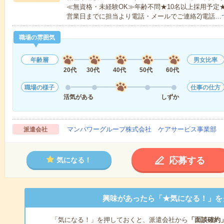
≪無資格・未経験OK≫年齢不問★10名以上採用予定
営業日までに担当より電話・メールでご連絡2)電話…
職場の雰囲気
年齢層
男女比率
20代
30代
40代
50代
60代
職場の様子
仕事の仕方
活気がある
しずか
マンパワーグループ株式会社 ケアサービス事業部 
派遣会社
応募する
気になる！
興味があったら「★気になる！」を
「気になる！」を押しておくと、派遣会社から
「面談確約