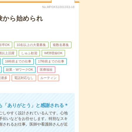
No.MPGKS1001333-18
験から始められ
新卒OK
10名以上の大量募集
複数名募集
0歳以上活躍
しゅふ歓迎
WEB登録OK
16時前までの仕事
17時前までの仕事
副業・WワークOK
医療福祉
派遣多
電話対応なし
ルーティン
も「ありがとう」と感謝される＊
ごしやすく設計されているんです。心地
手伝いなどをお任せします。特別なスキ
謝されるお仕事。医師や看護師さんが近