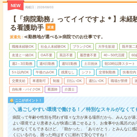
NEW
掲載日
2026/08/03
【「病院勤務」ってイイですよ＊】未経
る看護助手
派遣
≪勤務地が選べる≫病院でのお仕事です。
派遣先
職種未経験OK
社会人未経験OK
ブランクOK
大学生歓迎
既卒第二
友達と一緒OK
OA不要
英語不要
履歴書不要
40～50代活躍
6
週2～3日勤務
週4日勤務
週5日勤務
土日祝休
朝10時以降スタート
5ｈ以内OK
午後のみOK
残業なし
シフト
交替制勤務
扶養控内
交費支給
車通勤可
制服
日払いOK
週払いOK
職場が禁煙
自転車・バイクOK
看護師
介護士
ここがポイント！
＼過ごしやすい環境で働ける！／特別なスキルがなくて
病院って年齢や性別を問わず様々な方が来る場所だから、みんなが過
よい環境でより患者さんが快適に過ごせるよう、お食事やお風呂のお
ルがなくてもできるけど、「助かった」「ありがとう」とみんなに感
くにいるのも、困った時はすぐに頼れて安心ですね！