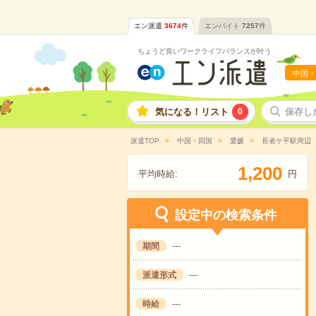
エン派遣
3674
件
エンバイト
7257
件
ちょうど良いワークライフバランスが叶う
中国・
気になる！リスト
0
保存し
派遣TOP
中国・四国
愛媛
長者ケ平駅周辺
,
1
2
0
0
平均時給:
円
設定中の検索条件
期間
---
派遣形式
---
時給
---