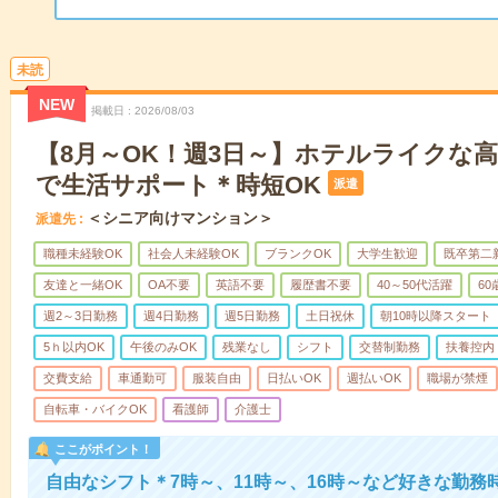
未読
NEW
掲載日
2026/08/03
【8月～OK！週3日～】ホテルライクな
で生活サポート＊時短OK
派遣
＜シニア向けマンション＞
派遣先
職種未経験OK
社会人未経験OK
ブランクOK
大学生歓迎
既卒第二
友達と一緒OK
OA不要
英語不要
履歴書不要
40～50代活躍
6
週2～3日勤務
週4日勤務
週5日勤務
土日祝休
朝10時以降スタート
5ｈ以内OK
午後のみOK
残業なし
シフト
交替制勤務
扶養控内
交費支給
車通勤可
服装自由
日払いOK
週払いOK
職場が禁煙
自転車・バイクOK
看護師
介護士
ここがポイント！
自由なシフト＊7時～、11時～、16時～など好きな勤務