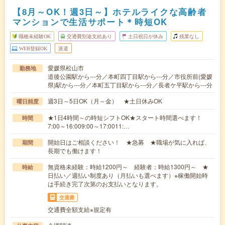
【8月～OK！週3日～】ホテルライクな高齢者
マンションで生活サポート＊時短OK
職種未経験OK
交通費別途支給あり
土日祝日が休み
残業なし
WEB登録OK
派遣
愛媛県松山市
勤務地
道後公園駅から---分／本町四丁目駅から---分／市役所前(愛媛
県)駅から---分／本町五丁目駅から---分／長者ケ平駅から---分
週3日～5日OK（月～金） ★土日休みOK
曜日頻度
★1日4時間～の時短シフトOK★スタート時間選べます！
時間
7:00～16:009:00～17:0011:…
開始日はご相談ください！ ★急募 ★職場が気に入れば、
期間
長期でも働けます！
無資格未経験：時給1200円～ 経験者：時給1300円～ ★
時給
日払い／週払い制度あり（月払いも選べます）※稼働開始時
は手続き完了次第のお支払いとなります。
交通費
交通費全額支給※規定有