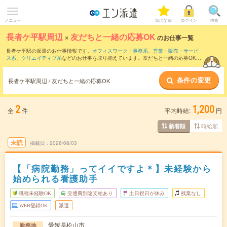
メニュー
気になる!
ログイン
検索
長者ケ平駅周辺
×
友だちと一緒の応募OK
のお仕事一覧
長者ケ平駅の派遣のお仕事情報です。
オフィスワーク・事務系
、
営業・販売・サービ
ス系
、
クリエイティブ系
などのお仕事を取り揃えています。友だちと一緒の応募OKの
条件の他に、
交通費別途支給あり
、
職種未経験OK
、
週4日勤務
などのこだわり条件も
取り揃えています。
条件の変更
長者ケ平駅周辺 / 友だちと一緒の応募OK
2
1,200
全
件
平均時給:
円
時給順
新着順
未読
掲載日
2026/08/03
【「病院勤務」ってイイですよ＊】未経験から
始められる看護助手
職種未経験OK
交通費別途支給あり
土日祝日が休み
残業なし
WEB登録OK
派遣
愛媛県松山市
勤務地