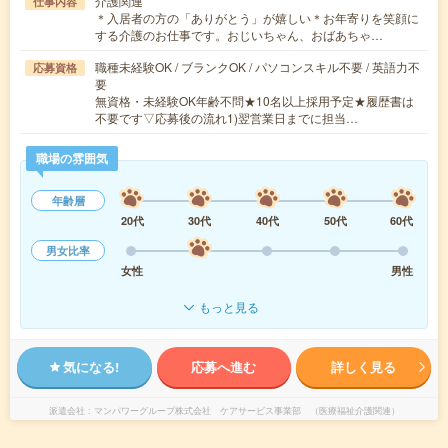
介護関連
仕事内容
＊入居者の方の「ありがとう」が嬉しい＊お年寄りを笑顔に
する介護のお仕事です。おじいちゃん、おばあちゃ…
職種未経験OK / ブランクOK / パソコンスキル不要 / 英語力不
応募資格
要
無資格・未経験OK年齢不問★10名以上採用予定★履歴書は
不要です▽応募後の流れ1)翌営業日までに担当…
職場の雰囲気
年齢層
20代
30代
40代
50代
60代
男女比率
女性
男性
もっと見る
気になる!
応募へ進む
詳しく見る
派遣会社
マンパワーグループ株式会社 ケアサービス事業部 （医療福祉介護関連）