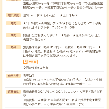
道後公園駅から---分／本町四丁目駅から---分／市役所前(愛媛
県)駅から---分／本町五丁目駅から---分／長者ケ平駅から---分
週3日～5日OK（月～金） ★土日休みOK
曜日頻度
★1日4時間～の時短シフトOK★都合に合わせてシフトが決
時間
められますシフト例：7：00～16：009：…
開始日はご相談ください！ ★急募 ★職場が気に入れば、
期間
長期でも働けます！
無資格未経験：時給1200円～ 経験者：時給1300円～ ★
時給
日払い／週払い制度あり（月払いも選べます）※稼働開始時
は手続き完了次第のお支払いとなります。
交通費
交通費支給※規定有
看護助手
仕事内容
≪病院でちょっとしたお手伝い≫〇お手洗い・入浴など生活
のお手伝い○診察室への付き添い○食事のサポート…
職種未経験OK / ブランクOK / パソコンスキル不要 / 英語力不
応募資格
要
≪無資格・未経験OK≫年齢不問★10名以上採用予定★履歴
書は不要です。▽応募後の流れ1)翌営業日まで…