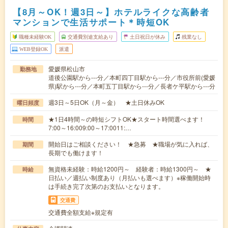
【8月～OK！週3日～】ホテルライクな高齢者
マンションで生活サポート＊時短OK
職種未経験OK
交通費別途支給あり
土日祝日が休み
残業なし
WEB登録OK
派遣
愛媛県松山市
勤務地
道後公園駅から---分／本町四丁目駅から---分／市役所前(愛媛
県)駅から---分／本町五丁目駅から---分／長者ケ平駅から---分
週3日～5日OK（月～金） ★土日休みOK
曜日頻度
★1日4時間～の時短シフトOK★スタート時間選べます！
時間
7:00～16:009:00～17:0011:…
開始日はご相談ください！ ★急募 ★職場が気に入れば、
期間
長期でも働けます！
無資格未経験：時給1200円～ 経験者：時給1300円～ ★
時給
日払い／週払い制度あり（月払いも選べます）※稼働開始時
は手続き完了次第のお支払いとなります。
交通費
交通費全額支給※規定有