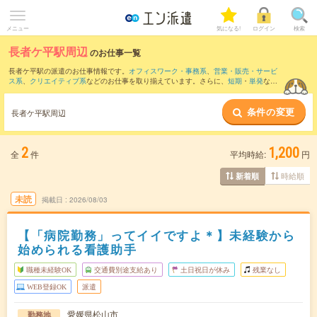
メニュー
気になる!
ログイン
検索
長者ケ平駅周辺
のお仕事一覧
長者ケ平駅の派遣のお仕事情報です。
オフィスワーク・事務系
、
営業・販売・サービ
ス系
、
クリエイティブ系
などのお仕事を取り揃えています。さらに、
短期
・
単発
など
の期間や、
職種未経験OK
などのこだわり条件で絞り込んでいただけます。
条件の変更
また、
鎌田駅
・
松山市駅駅
・
松山市駅
・
大街道駅
・
松山(愛媛県)駅
など近隣駅のお仕事
長者ケ平駅周辺
もご確認いただけます。
2
1,200
全
件
平均時給:
円
時給順
新着順
未読
掲載日
2026/08/03
【「病院勤務」ってイイですよ＊】未経験から
始められる看護助手
職種未経験OK
交通費別途支給あり
土日祝日が休み
残業なし
WEB登録OK
派遣
愛媛県松山市
勤務地