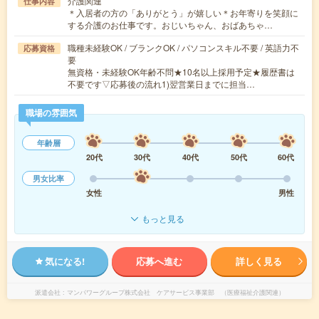
介護関連
仕事内容
＊入居者の方の「ありがとう」が嬉しい＊お年寄りを笑顔に
する介護のお仕事です。おじいちゃん、おばあちゃ…
職種未経験OK / ブランクOK / パソコンスキル不要 / 英語力不
応募資格
要
無資格・未経験OK年齢不問★10名以上採用予定★履歴書は
不要です▽応募後の流れ1)翌営業日までに担当…
職場の雰囲気
年齢層
20代
30代
40代
50代
60代
男女比率
女性
男性
もっと見る
気になる!
応募へ進む
詳しく見る
派遣会社
マンパワーグループ株式会社 ケアサービス事業部 （医療福祉介護関連）