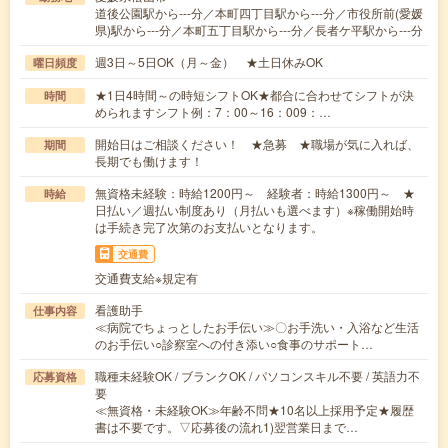
道後公園駅から---分／本町四丁目駅から---分／市役所前(愛媛
県)駅から---分／本町五丁目駅から---分／長者ケ平駅から---分
週3日～5日OK（月～金） ★土日休みOK
曜日頻度
★1日4時間～の時短シフトOK★都合に合わせてシフトが決
時間
められますシフト例：7：00～16：009：…
開始日はご相談ください！ ★急募 ★職場が気に入れば、
期間
長期でも働けます！
無資格未経験：時給1200円～ 経験者：時給1300円～ ★
時給
日払い／週払い制度あり（月払いも選べます）※稼働開始時
は手続き完了次第のお支払いとなります。
交通費
交通費支給※規定有
看護助手
仕事内容
≪病院でちょっとしたお手伝い≫〇お手洗い・入浴など生活
のお手伝い○診察室への付き添い○食事のサポート…
職種未経験OK / ブランクOK / パソコンスキル不要 / 英語力不
応募資格
要
≪無資格・未経験OK≫年齢不問★10名以上採用予定★履歴
書は不要です。▽応募後の流れ1)翌営業日まで…