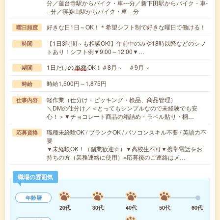
分／蓮台寺駅からバイク・車---分／新下田駅からバイク・車-
--分／寝姿山駅からバイク・車---分
好きな日1日～OK！＊希望シフト制で好きな曜日で働ける！
曜日頻度
【1日3時間～も相談OK!】午前中のみや18時以降などのシフ
時間
トあり！シフト例▼9:00～12:00▼…
1日だけの
OK！＃8月～ ＃9月～
単発
期間
時給1,500円～1,875円
時給
軽作業（仕分け・ピッキング・検品、商品管理）
仕事内容
＼DMの仕分け／＜とってもシンプルなので未経験でも安
心！＞▼チョコレート商品の箱詰め・ラベル貼り・梱…
職種未経験OK / ブランクOK / パソコンスキル不要 / 英語力不
応募資格
要
▼未経験OK！（副業歓迎☆）▼高校生不可▼携帯電話をお
持ちの方（業務連絡に使用）※応募後のご連絡はメ…
職場の雰囲気
年齢層
20代
30代
40代
50代
60代