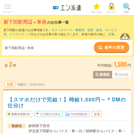
メニュー
気になる!
ログイン
検索
新下田駅周辺
×
単発
のお仕事一覧
新下田駅の派遣のお仕事情報です。
オフィスワーク・事務系
、
営業・販売・サービス
系
、
クリエイティブ系
などのお仕事を取り揃えています。単発の条件の他に、
交通費
別途支給あり
、
職種未経験OK
、
友だちと一緒の応募OK
などでもお探し頂けます。
条件の変更
新下田駅周辺 / 単発
2
1,500
全
件
平均時給:
円
時給順
新着順
未読
掲載日
2026/08/01
【スマホだけで完結！】時給1,500円～＊DMの
仕分け
職種未経験OK
土日祝日が休み
WEB登録OK
派遣
静岡県下田市
勤務地
伊豆急下田駅からバイク・車---分／稲梓駅からバイク・車---