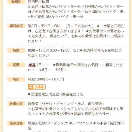
静岡県下田市
勤務地
伊豆急下田駅からバイク・車---分／稲梓駅からバイク・車---
分／蓮台寺駅からバイク・車---分／新下田駅からバイク・車-
--分／寝姿山駅からバイク・車---分
週0日～/月1日～OK！ （月～日のあいだ） ★「土曜と日曜だ
曜日頻度
け」など色々な働き方ができます！ ★お仕事ゼロの週があっ
ても大丈夫。 働きたい日、お休みの希望はお気軽にご相談く
ださい！
9:00～17:0010:00～19:00 など■ 他の時間帯もお気軽にご
時間
相談ください！
1日～！ ★勤務開始日や期間はお気軽にご相談くださ
単発
期間
い！ ＃8月～ ＃9月～
時給1,500円～1,875円
時給
交通費
■ 交通費規定内支給 ※派遣先による
軽作業（仕分け・ピッキング・検品、商品管理）
仕事内容
＼お菓子の仕分け／＜とってもシンプルなので未経験でも安
心！＞▼封入作業及び梱包▼雑誌や書籍などの仕分…
職種未経験OK / ブランクOK / パソコンスキル不要 / 英語力不
応募資格
要