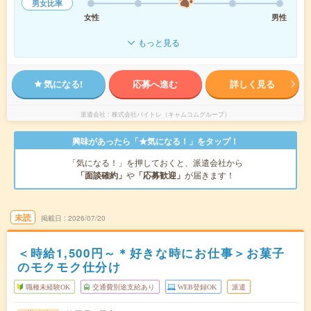
男女比率
女性
男性
もっと見る
気になる!
応募へ進む
詳しく見る
派遣会社
株式会社バイトレ（キャムコムグループ）
興味があったら「★気になる！」をタップ！
「気になる！」を押しておくと、派遣会社から
「面談確約」
や
「応募歓迎」
が届きます！
未読
掲載日
2026/07/20
＜時給1,500円～＊好きな時にお仕事＞お菓子
のモクモク仕分け
職種未経験OK
交通費別途支給あり
WEB登録OK
派遣