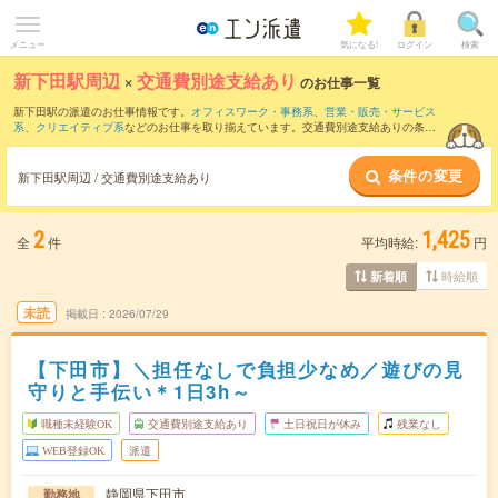
メニュー
気になる!
ログイン
検索
新下田駅周辺
×
交通費別途支給あり
のお仕事一覧
新下田駅の派遣のお仕事情報です。
オフィスワーク・事務系
、
営業・販売・サービス
系
、
クリエイティブ系
などのお仕事を取り揃えています。交通費別途支給ありの条件
の他に、
職種未経験OK
、
友だちと一緒の応募OK
、
10名以上の大量募集
などのこだわ
り条件も取り揃えています。
条件の変更
新下田駅周辺 / 交通費別途支給あり
2
1,425
全
件
平均時給:
円
時給順
新着順
未読
掲載日
2026/07/29
【下田市】＼担任なしで負担少なめ／遊びの見
守りと手伝い＊1日3h～
職種未経験OK
交通費別途支給あり
土日祝日が休み
残業なし
WEB登録OK
派遣
静岡県下田市
勤務地