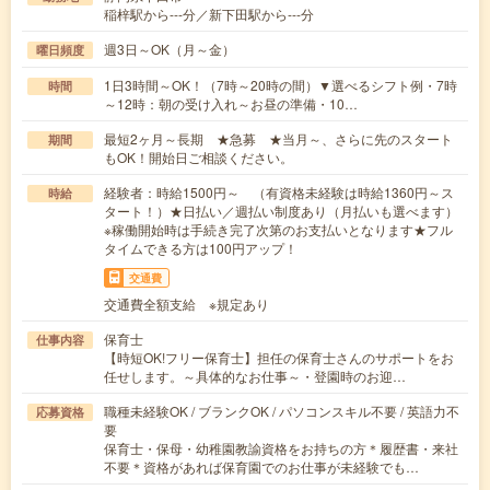
稲梓駅から---分／新下田駅から---分
週3日～OK（月～金）
曜日頻度
1日3時間～OK！（7時～20時の間）▼選べるシフト例・7時
時間
～12時：朝の受け入れ～お昼の準備・10…
最短2ヶ月～長期 ★急募 ★当月～、さらに先のスタート
期間
もOK！開始日ご相談ください。
経験者：時給1500円～ （有資格未経験は時給1360円～ス
時給
タート！）★日払い／週払い制度あり（月払いも選べます）
※稼働開始時は手続き完了次第のお支払いとなります★フル
タイムできる方は100円アップ！
交通費
交通費全額支給 ※規定あり
保育士
仕事内容
【時短OK!フリー保育士】担任の保育士さんのサポートをお
任せします。～具体的なお仕事～・登園時のお迎…
職種未経験OK / ブランクOK / パソコンスキル不要 / 英語力不
応募資格
要
保育士・保母・幼稚園教諭資格をお持ちの方＊履歴書・来社
不要＊資格があれば保育園でのお仕事が未経験でも…