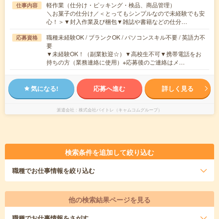
軽作業（仕分け・ピッキング・検品、商品管理）
仕事内容
＼お菓子の仕分け／＜とってもシンプルなので未経験でも安
心！＞▼封入作業及び梱包▼雑誌や書籍などの仕分…
職種未経験OK / ブランクOK / パソコンスキル不要 / 英語力不
応募資格
要
▼未経験OK！（副業歓迎☆）▼高校生不可▼携帯電話をお
持ちの方（業務連絡に使用）※応募後のご連絡はメ…
気になる!
応募へ進む
詳しく見る
派遣会社
株式会社バイトレ（キャムコムグループ）
検索条件を追加して絞り込む
職種
でお仕事情報を絞り込む
他の検索結果ページを見る
職種
でお仕事情報をさがす