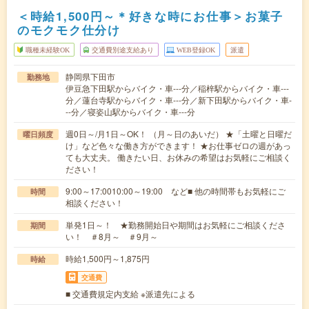
＜時給1,500円～＊好きな時にお仕事＞お菓子
のモクモク仕分け
職種未経験OK
交通費別途支給あり
WEB登録OK
派遣
静岡県下田市
勤務地
伊豆急下田駅からバイク・車---分／稲梓駅からバイク・車---
分／蓮台寺駅からバイク・車---分／新下田駅からバイク・車-
--分／寝姿山駅からバイク・車---分
週0日～/月1日～OK！ （月～日のあいだ） ★「土曜と日曜だ
曜日頻度
け」など色々な働き方ができます！ ★お仕事ゼロの週があっ
ても大丈夫。 働きたい日、お休みの希望はお気軽にご相談く
ださい！
9:00～17:0010:00～19:00 など■ 他の時間帯もお気軽にご
時間
相談ください！
単発1日～！ ★勤務開始日や期間はお気軽にご相談くださ
期間
い！ ＃8月～ ＃9月～
時給1,500円～1,875円
時給
交通費
■ 交通費規定内支給 ※派遣先による