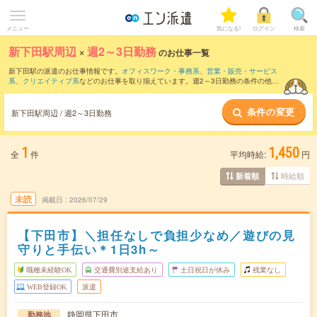
メニュー
気になる!
ログイン
検索
新下田駅周辺
×
週2～3日勤務
のお仕事一覧
新下田駅の派遣のお仕事情報です。
オフィスワーク・事務系
、
営業・販売・サービス
系
、
クリエイティブ系
などのお仕事を取り揃えています。週2～3日勤務の条件の他
に、
交通費別途支給あり
、
職種未経験OK
、
友だちと一緒の応募OK
などのこだわり条
件も取り揃えています。
条件の変更
新下田駅周辺 / 週2～3日勤務
1
1,450
全
件
平均時給:
円
時給順
新着順
未読
掲載日
2026/07/29
【下田市】＼担任なしで負担少なめ／遊びの見
守りと手伝い＊1日3h～
職種未経験OK
交通費別途支給あり
土日祝日が休み
残業なし
WEB登録OK
派遣
静岡県下田市
勤務地