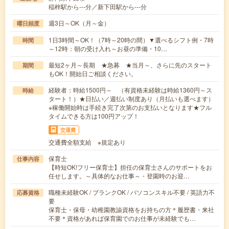
稲梓駅から---分／新下田駅から---分
週3日～OK（月～金）
曜日頻度
1日3時間～OK！（7時～20時の間）▼選べるシフト例・7時
時間
～12時：朝の受け入れ～お昼の準備・10…
最短2ヶ月～長期 ★急募 ★当月～、さらに先のスタート
期間
もOK！開始日ご相談ください。
経験者：時給1500円～ （有資格未経験は時給1360円～ス
時給
タート！）★日払い／週払い制度あり（月払いも選べます）
※稼働開始時は手続き完了次第のお支払いとなります★フル
タイムできる方は100円アップ！
交通費
交通費全額支給 ※規定あり
保育士
仕事内容
【時短OK!フリー保育士】担任の保育士さんのサポートをお
任せします。～具体的なお仕事～・登園時のお迎…
職種未経験OK / ブランクOK / パソコンスキル不要 / 英語力不
応募資格
要
保育士・保母・幼稚園教諭資格をお持ちの方＊履歴書・来社
不要＊資格があれば保育園でのお仕事が未経験でも…