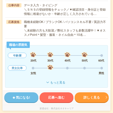
データ入力・タイピング
仕事内容
＼ＳＮＳの登録情報をチェック／▼確認項目・身分証と登録
情報に相違がないか・年齢が正しく入力されている…
職種未経験OK / ブランクOK / パソコンスキル不要 / 英語力不
応募資格
要
＼未経験の方も大歓迎／弊社スタッフも多数活躍中！▼オス
スメPoint＊髪型・服装・ネイル自由＊10名…
職場の雰囲気
年齢層
20代
30代
40代
50代
60代
男女比率
女性
男性
もっと見る
気になる!
応募へ進む
詳しく見る
派遣会社
株式会社ネオキャリア