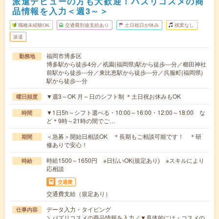
派遣デビューの方も大歓迎！バズリコスメの商
品情報を入力＜週3～＞
職種未経験OK
交通費別途支給あり
土日祝日が休み
残業なし
派遣
福岡市博多区
勤務地
博多駅から徒歩4分／祇園(福岡県)駅から徒歩---分／櫛田神社
前駅から徒歩---分／東比恵駅から徒歩---分／呉服町(福岡県)
駅から徒歩---分
▼週3～OK 月～日のシフト制 ＊土日祝お休みもOK
曜日頻度
▼1日5h～シフト選べる・10:00～16:00・12:00～18:00 な
時間
ど＊9時～21時の間でご…
＜急募＞開始日相談OK ＊長期もご相談可能です！ ＊研
期間
修ありで安心！
時給1500～1650円 ※日払いOK(規定あり) ※スキルにより
時給
応相談
交通費
交通費支給（規定あり）
データ入力・タイピング
仕事内容
＼バズリコスメの商品情報を入力／▼具体的には・コスメの