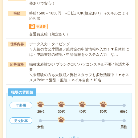
修ありで安心！
時給1500～1650円 ※日払いOK(規定あり) ※スキルにより
時給
応相談
交通費
交通費支給（規定あり）
データ入力・タイピング
仕事内容
＼人気の官公庁関連／給付金の申請情報を入力！▼具体的に
は・申請書類の確認・申請情報をシステム入力 な…
職種未経験OK / ブランクOK / パソコンスキル不要 / 英語力不
応募資格
要
＼未経験の方も大歓迎／弊社スタッフも多数活躍中！▼オス
スメPoint＊髪型・服装・ネイル自由＊10名…
職場の雰囲気
年齢層
20代
30代
40代
50代
60代
男女比率
女性
男性
もっと見る