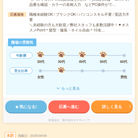
品番を確認・カラーの名称入力 などPC操作がで…
職種未経験OK / ブランクOK / パソコンスキル不要 / 英語力不
応募資格
要
＼未経験の方も大歓迎／弊社スタッフも多数活躍中！▼オス
スメPoint＊髪型・服装・ネイル自由＊10名…
職場の雰囲気
年齢層
20代
30代
40代
50代
60代
男女比率
女性
男性
もっと見る
気になる!
応募へ進む
詳しく見る
派遣会社
株式会社ネオキャリア
未読
掲載日
2026/08/06