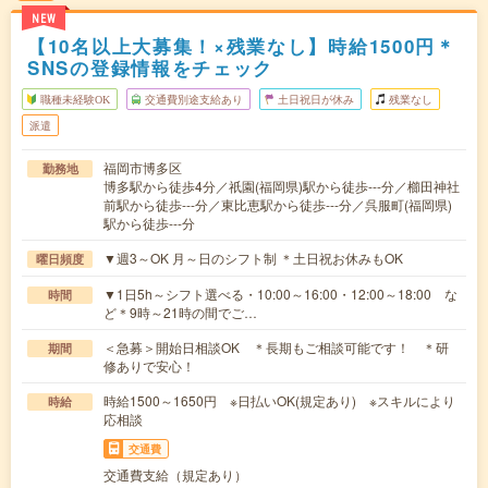
NEW
【10名以上大募集！×残業なし】時給1500円＊
SNSの登録情報をチェック
職種未経験OK
交通費別途支給あり
土日祝日が休み
残業なし
派遣
福岡市博多区
勤務地
博多駅から徒歩4分／祇園(福岡県)駅から徒歩---分／櫛田神社
前駅から徒歩---分／東比恵駅から徒歩---分／呉服町(福岡県)
駅から徒歩---分
▼週3～OK 月～日のシフト制 ＊土日祝お休みもOK
曜日頻度
▼1日5h～シフト選べる・10:00～16:00・12:00～18:00 な
時間
ど＊9時～21時の間でご…
＜急募＞開始日相談OK ＊長期もご相談可能です！ ＊研
期間
修ありで安心！
時給1500～1650円 ※日払いOK(規定あり) ※スキルにより
時給
応相談
交通費
交通費支給（規定あり）