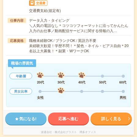
交通費
交通費支給(規定有)
データ入力・タイピング
仕事内容
＼人気の電話なし＊コツコツフォーマットに沿ってかんたん
入力のお仕事／動画配信サービスに関する情報の入…
職種未経験OK / ブランクOK / 英語力不要
応募資格
未経験大歓迎！学歴不問！＊髪色・ネイル・ピアス自由＊20
名以上大募集！＊副業・WワークOK
職場の雰囲気
年齢層
20代
30代
40代
50代
60代
男女比率
女性
男性
気になる!
応募へ進む
詳しく見る
派遣会社
株式会社グラスト 博多オフィス