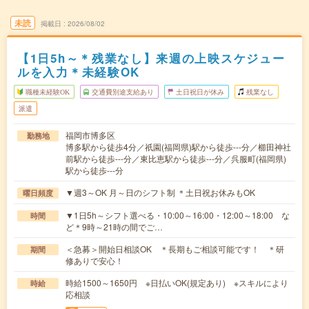
未読
掲載日
2026/08/02
【1日5h～＊残業なし】来週の上映スケジュー
ルを入力＊未経験OK
職種未経験OK
交通費別途支給あり
土日祝日が休み
残業なし
派遣
福岡市博多区
勤務地
博多駅から徒歩4分／祇園(福岡県)駅から徒歩---分／櫛田神社
前駅から徒歩---分／東比恵駅から徒歩---分／呉服町(福岡県)
駅から徒歩---分
▼週3～OK 月～日のシフト制 ＊土日祝お休みもOK
曜日頻度
▼1日5h～シフト選べる・10:00～16:00・12:00～18:00 な
時間
ど＊9時～21時の間でご…
＜急募＞開始日相談OK ＊長期もご相談可能です！ ＊研
期間
修ありで安心！
時給1500～1650円 ※日払いOK(規定あり) ※スキルにより
時給
応相談