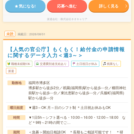
気になる!
応募へ進む
詳しく見る
派遣会社
株式会社ネオキャリア
未読
掲載日
2026/08/01
【人気の官公庁】もくもく！給付金の申請情報
に関するデータ入力＜週3～＞
職種未経験OK
交通費別途支給あり
土日祝日が休み
残業なし
派遣
福岡市博多区
勤務地
博多駅から徒歩2分／祇園(福岡県)駅から徒歩---分／櫛田神社
前駅から徒歩---分／東比恵駅から徒歩---分／呉服町(福岡県)
駅から徒歩---分
▼週3～OK 月～日のシフト制 ＊土日祝お休みもOK
曜日頻度
▼1日5h～シフト選べる・10:00～16:00・12:00～18:00 な
時間
ど＊9時～21時の間でご…
＜急募＞開始日相談OK ＊長期もご相談可能です！ ＊研
期間