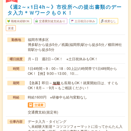
《週2～×1日4h～》市役所への提出書類のデー
タ入力＊ＷワークもＯＫ！
職種未経験OK
交通費別途支給あり
土日祝日が休み
残業なし
派遣
福岡市博多区
勤務地
博多駅から徒歩5分／祇園(福岡県)駅から徒歩5分／櫛田神社
前駅から徒歩5分
月～日 週2日～OK！ ※土日祝休みもOK！
曜日頻度
1日4時間～9：00～18：00上記の時間帯で1日4時間から
時間
OK！【例】9:00～13:00、10:…
【急募】即日～
も長期もOK！就業開始日は、すぐも
短期
期間
OK！8月～・9月～もご相談ください！
時給1600円 ※研修中も給与変動なし
時給
交通費
交通費支給(規定有)
データ入力・タイピング
仕事内容
＼未経験大歓迎＊コツコツフォーマットに沿ってかんたん入