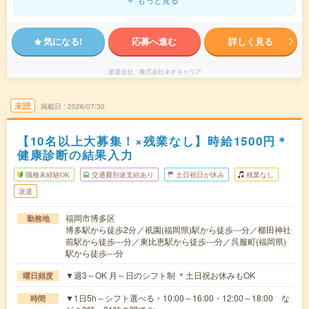
気になる!
応募へ進む
詳しく見る
派遣会社
株式会社ネオキャリア
未読
掲載日
2026/07/30
【10名以上大募集！×残業なし】時給1500円＊
健康診断の結果入力
職種未経験OK
交通費別途支給あり
土日祝日が休み
残業なし
派遣
福岡市博多区
勤務地
博多駅から徒歩2分／祇園(福岡県)駅から徒歩---分／櫛田神社
前駅から徒歩---分／東比恵駅から徒歩---分／呉服町(福岡県)
駅から徒歩---分
▼週3～OK 月～日のシフト制 ＊土日祝お休みもOK
曜日頻度
▼1日5h～シフト選べる・10:00～16:00・12:00～18:00 な
時間