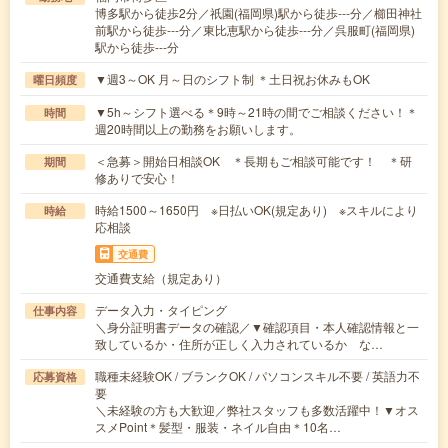
博多駅から徒歩2分／祇園(福岡県)駅から徒歩---分／櫛田神社
前駅から徒歩---分／東比恵駅から徒歩---分／呉服町(福岡県)
駅から徒歩---分
▼週3～OK 月～日のシフト制 ＊土日祝お休みもOK
曜日頻度
▼5h～シフト選べる＊9時～21時の間でご相談ください！＊
時間
週20時間以上の勤務をお願いします。
＜急募＞開始日相談OK ＊長期もご相談可能です！ ＊研
期間
修ありで安心！
時給1500～1650円 ※日払いOK(規定あり) ※スキルにより
時給
応相談
交通費
交通費支給（規定あり）
データ入力・タイピング
仕事内容
＼身分証明書データの確認／▼確認項目・本人確認情報と一
致しているか・住所が正しく入力されているか な…
職種未経験OK / ブランクOK / パソコンスキル不要 / 英語力不
応募資格
要
＼未経験の方も大歓迎／弊社スタッフも多数活躍中！▼オス
スメPoint＊髪型・服装・ネイル自由＊10名…