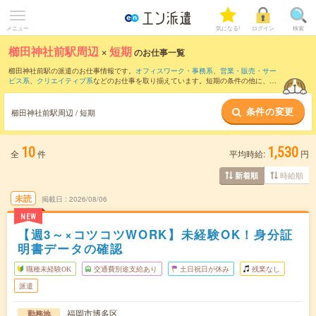
メニュー
気になる!
ログイン
検索
櫛田神社前駅周辺
×
短期
のお仕事一覧
櫛田神社前駅の派遣のお仕事情報です。
オフィスワーク・事務系
、
営業・販売・サー
ビス系
、
クリエイティブ系
などのお仕事を取り揃えています。短期の条件の他に、
交
通費別途支給あり
、
職種未経験OK
、
友だちと一緒の応募OK
などでもお探し頂けま
す。
条件の変更
櫛田神社前駅周辺 / 短期
10
1,530
全
件
平均時給:
円
時給順
新着順
未読
掲載日
2026/08/06
NEW
【週3～×コツコツWORK】未経験OK！身分証
明書データの確認
職種未経験OK
交通費別途支給あり
土日祝日が休み
残業なし
派遣
福岡市博多区
勤務地