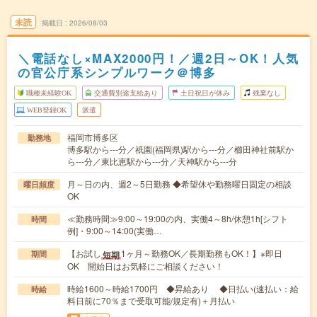
未読
掲載日
2026/08/03
＼電話なし×MAX2000円！／週2日～OK！人気
の官公庁系シンプルワーク＠博多
職種未経験OK
交通費別途支給あり
土日祝日が休み
残業なし
WEB登録OK
派遣
福岡市博多区
勤務地
博多駅から---分／祇園(福岡県)駅から---分／櫛田神社前駅か
ら---分／東比恵駅から---分／天神駅から---分
月～日の内、週2～5日勤務 ◆希望休や勤務曜日固定の相談
曜日頻度
OK
≪勤務時間≫9:00～19:00の内、実働4～8h/休憩1h[シフト
時間
例]・9:00～14:00(実働…
【お試し
1ヶ月～勤務OK／長期勤務もOK！】※即日
短期
期間
OK 開始日はお気軽にご相談ください！
時給1600～時給1700円 ◆昇給あり ◆日払い(速払い：給
時給
料日前に70％まで受取可能/規定有)＋月払い