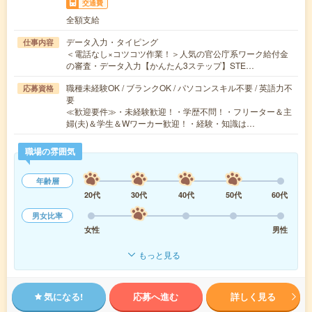
交通費
全額支給
データ入力・タイピング
仕事内容
＜電話なし×コツコツ作業！＞人気の官公庁系ワーク給付金
の審査・データ入力【かんたん3ステップ】STE…
職種未経験OK / ブランクOK / パソコンスキル不要 / 英語力不
応募資格
要
≪歓迎要件≫・未経験歓迎！・学歴不問！・フリーター＆主
婦(夫)＆学生＆Wワーカー歓迎！・経験・知識は…
職場の雰囲気
年齢層
20代
30代
40代
50代
60代
男女比率
女性
男性
もっと見る
気になる!
応募へ進む
詳しく見る