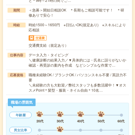
ど＊9時～21時の間でご…
＜急募＞開始日相談OK ＊長期もご相談可能です！ ＊研
期間
修ありで安心！
時給1500～1650円 ※日払いOK(規定あり) ※スキルにより
時給
応相談
交通費
交通費支給（規定あり）
データ入力・タイピング
仕事内容
＼健康診断の結果入力／▼具体的には・氏名に誤りがないか
確認・再受診の案内を作成 などシンプルな作業で…
職種未経験OK / ブランクOK / パソコンスキル不要 / 英語力不
応募資格
要
＼未経験の方も大歓迎／弊社スタッフも多数活躍中！▼オス
スメPoint＊髪型・服装・ネイル自由＊10名…
職場の雰囲気
年齢層
20代
30代
40代
50代
60代
男女比率