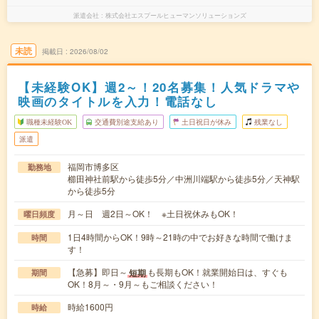
派遣会社
株式会社エスプールヒューマンソリューションズ
未読
掲載日
2026/08/02
【未経験OK】週2～！20名募集！人気ドラマや
映画のタイトルを入力！電話なし
職種未経験OK
交通費別途支給あり
土日祝日が休み
残業なし
派遣
福岡市博多区
勤務地
櫛田神社前駅から徒歩5分／中洲川端駅から徒歩5分／天神駅
から徒歩5分
月～日 週2日～OK！ ※土日祝休みもOK！
曜日頻度
1日4時間からOK！9時～21時の中でお好きな時間で働けま
時間
す！
【急募】即日～
も長期もOK！就業開始日は、すぐも
短期
期間
OK！8月～・9月～もご相談ください！
時給1600円
時給