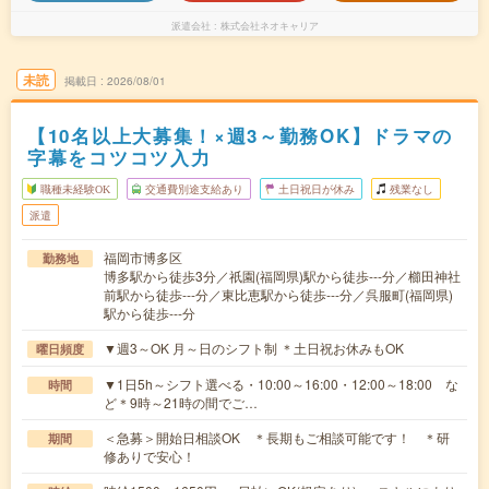
派遣会社
株式会社ネオキャリア
未読
掲載日
2026/08/01
【10名以上大募集！×週3～勤務OK】ドラマの
字幕をコツコツ入力
職種未経験OK
交通費別途支給あり
土日祝日が休み
残業なし
派遣
福岡市博多区
勤務地
博多駅から徒歩3分／祇園(福岡県)駅から徒歩---分／櫛田神社
前駅から徒歩---分／東比恵駅から徒歩---分／呉服町(福岡県)
駅から徒歩---分
▼週3～OK 月～日のシフト制 ＊土日祝お休みもOK
曜日頻度
▼1日5h～シフト選べる・10:00～16:00・12:00～18:00 な
時間
ど＊9時～21時の間でご…
＜急募＞開始日相談OK ＊長期もご相談可能です！ ＊研
期間
修ありで安心！