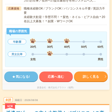
力のお仕事／役所への提出書類を専用システムへ入…
職種未経験OK / ブランクOK / パソコンスキル不要 / 英語力不
応募資格
要
未経験大歓迎！学歴不問！＊髪色・ネイル・ピアス自由＊20
名以上大募集！＊副業・WワークOK
職場の雰囲気
年齢層
20代
30代
40代
50代
60代
男女比率
女性
男性
気になる!
応募へ進む
詳しく見る
派遣会社
株式会社グラスト（福岡）
未読
掲載日
2026/08/06
NEW