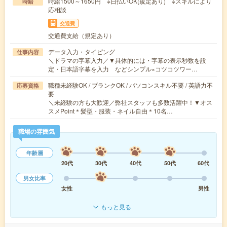
時給1500～1650円 ※日払いOK(規定あり) ※スキルにより
時給
応相談
交通費
交通費支給（規定あり）
データ入力・タイピング
仕事内容
＼ドラマの字幕入力／▼具体的には・字幕の表示秒数を設
定・日本語字幕を入力 などシンプル×コツコツワー…
職種未経験OK / ブランクOK / パソコンスキル不要 / 英語力不
応募資格
要
＼未経験の方も大歓迎／弊社スタッフも多数活躍中！▼オス
スメPoint＊髪型・服装・ネイル自由＊10名…
職場の雰囲気
年齢層
20代
30代
40代
50代
60代
男女比率
女性
男性
もっと見る