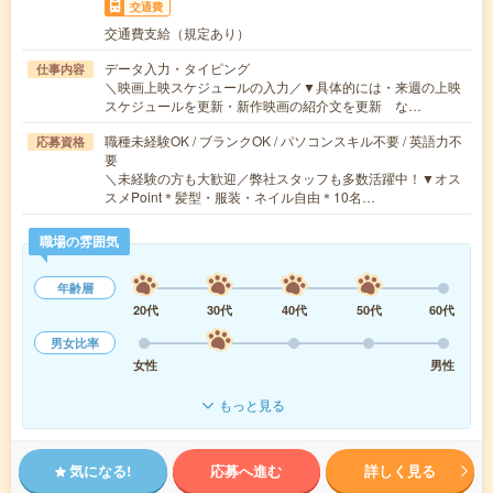
交通費
交通費支給（規定あり）
データ入力・タイピング
仕事内容
＼映画上映スケジュールの入力／▼具体的には・来週の上映
スケジュールを更新・新作映画の紹介文を更新 な…
職種未経験OK / ブランクOK / パソコンスキル不要 / 英語力不
応募資格
要
＼未経験の方も大歓迎／弊社スタッフも多数活躍中！▼オス
スメPoint＊髪型・服装・ネイル自由＊10名…
職場の雰囲気
年齢層
20代
30代
40代
50代
60代
男女比率
女性
男性
もっと見る
気になる!
応募へ進む
詳しく見る