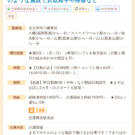
のような施設でお話相手や掃除など
交通費別途支給あり
土日祝日が休み
残業なし
WEB登録OK
派遣
北九州市八幡東区
勤務地
八幡(福岡県)駅から---分／スペースワールド駅から---分／枝
光駅から---分／山麓(皿倉山)駅から---分／山上(皿倉山)駅か
ら---分
★週2日～（月～日） ※希望のシフトを毎月提出（日数と曜
曜日頻度
日の組み合わせや固定も可）
★【日勤のみ】1日5時間～OK！≪シフト例≫9:00～
時間
14:0010:00～15:0012:00～1…
【急募】即日勤務OK！中旬～など開始日相談可 ★まずは
期間
お試し2カ月～のスタートも歓迎！
経験者時給1450円～ 介護福祉士時給1500円～ ★日払い/
時給
週払いOK
交通費
交通費全額支給
介護関連
仕事内容
まるでホテルのような施設で働けるお仕事です！できたばか