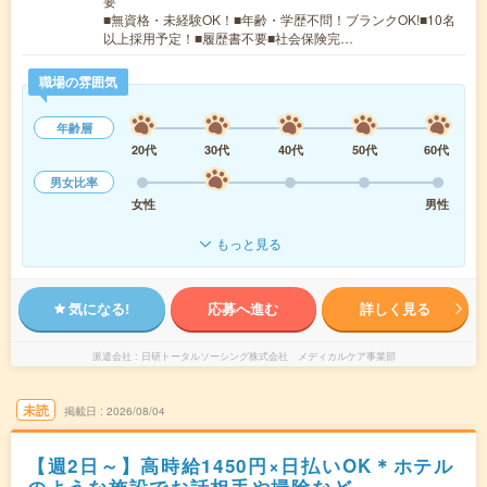
要
■無資格・未経験OK！■年齢・学歴不問！ブランクOK!■10名
以上採用予定！■履歴書不要■社会保険完…
職場の雰囲気
年齢層
20代
30代
40代
50代
60代
男女比率
女性
男性
もっと見る
気になる!
応募へ進む
詳しく見る
派遣会社
日研トータルソーシング株式会社 メディカルケア事業部
未読
掲載日
2026/08/04
【週2日～】高時給1450円×日払いOK＊ホテル