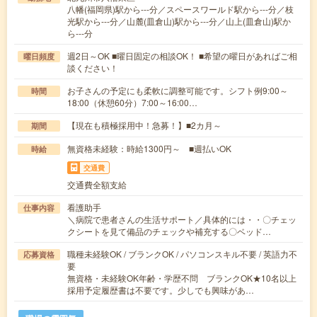
八幡(福岡県)駅から---分／スペースワールド駅から---分／枝
光駅から---分／山麓(皿倉山)駅から---分／山上(皿倉山)駅か
ら---分
週2日～OK ■曜日固定の相談OK！ ■希望の曜日があればご相
曜日頻度
談ください！
お子さんの予定にも柔軟に調整可能です。シフト例9:00～
時間
18:00（休憩60分）7:00～16:00…
【現在も積極採用中！急募！】■2カ月～
期間
無資格未経験：時給1300円～ ■週払いOK
時給
交通費
交通費全額支給
看護助手
仕事内容
＼病院で患者さんの生活サポート／具体的には・・〇チェッ
クシートを見て備品のチェックや補充する〇ベッド…
職種未経験OK / ブランクOK / パソコンスキル不要 / 英語力不
応募資格
要
無資格・未経験OK年齢・学歴不問 ブランクOK★10名以上
採用予定履歴書は不要です。少しでも興味があ…