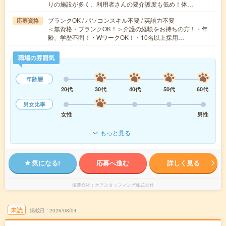
りの施設が多く、利用者さんの要介護度も低め！体…
ブランクOK / パソコンスキル不要 / 英語力不要
応募資格
＜無資格・ブランクOK！＞介護の経験をお持ちの方！・年
齢、学歴不問！・WワークOK！・10名以上採用…
職場の雰囲気
年齢層
20代
30代
40代
50代
60代
男女比率
女性
男性
もっと見る
気になる!
応募へ進む
詳しく見る
派遣会社
ケアスタッフィング株式会社
未読
掲載日
2026/08/04