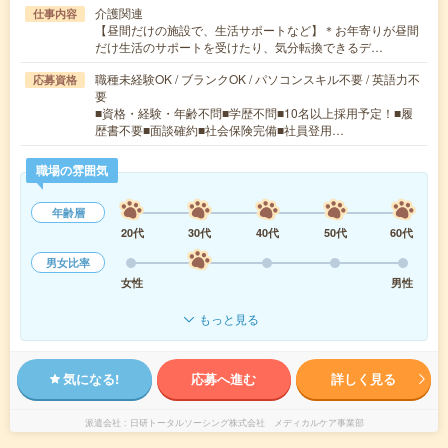
介護関連
仕事内容
【昼間だけの施設で、生活サポートなど】＊お年寄りが昼間
だけ生活のサポートを受けたり、気分転換できるデ…
職種未経験OK / ブランクOK / パソコンスキル不要 / 英語力不
応募資格
要
■資格・経験・年齢不問■学歴不問■10名以上採用予定！■履
歴書不要■面談確約■社会保険完備■社員登用…
職場の雰囲気
年齢層
20代
30代
40代
50代
60代
男女比率
女性
男性
もっと見る
気になる!
応募へ進む
詳しく見る
派遣会社
日研トータルソーシング株式会社 メディカルケア事業部