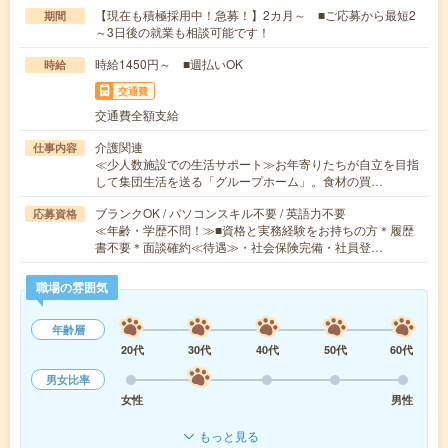
【現在も積極採用中！急募！】2カ月～ ■ご応募から最短2
期間
～3日後の就業も相談可能です！
時給1450円～ ■週払いOK
時給
交通費
交通費全額支給
介護関連
仕事内容
≪少人数施設での生活サポート≫お年寄りたちが自立を目指
して集団生活を送る「グループホーム」。食材の買…
ブランクOK / パソコンスキル不要 / 英語力不要
応募資格
≪年齢・学歴不問！≫■資格と実務経験をお持ちの方＊履歴
書不要＊面談確約≪待遇≫・社会保険完備・社員登…
職場の雰囲気
年齢層
20代
30代
40代
50代
60代
男女比率
女性
男性
もっと見る