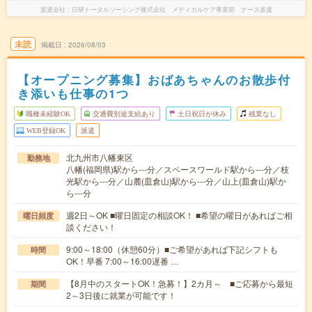
派遣会社
日研トータルソーシング株式会社 メディカルケア事業部 ナース派遣
未読
掲載日
2026/08/03
【オープニング募集】おばあちゃんのお散歩付
き添いも仕事の1つ
職種未経験OK
交通費別途支給あり
土日祝日が休み
残業なし
WEB登録OK
派遣
北九州市八幡東区
勤務地
八幡(福岡県)駅から---分／スペースワールド駅から---分／枝
光駅から---分／山麓(皿倉山)駅から---分／山上(皿倉山)駅か
ら---分
週2日～OK ■曜日固定の相談OK！ ■希望の曜日があればご相
曜日頻度
談ください！
9:00～18:00（休憩60分）■ご希望があれば下記シフトも
時間
OK！早番 7:00～16:00遅番 …
【8月中のスタートOK！急募！】2カ月～ ■ご応募から最短
期間
2～3日後に就業が可能です！