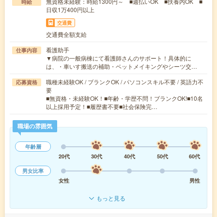
無資格未経験：時給1300円～ ■週払いOK ■扶養内OK ■
時給
日収1万400円以上
交通費
交通費全額支給
看護助手
仕事内容
▼病院の一般病棟にて看護師さんのサポート！具体的に
は、・車いす搬送の補助・ベットメイキングやシーツ交…
職種未経験OK / ブランクOK / パソコンスキル不要 / 英語力不
応募資格
要
■無資格・未経験OK！■年齢・学歴不問！ブランクOK!■10名
以上採用予定！■履歴書不要■社会保険完…
職場の雰囲気
年齢層
20代
30代
40代
50代
60代
男女比率
女性
男性
もっと見る