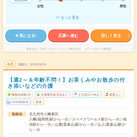
女性
男性
もっと見る
気になる!
応募へ進む
詳しく見る
派遣会社
日研トータルソーシング株式会社 メディカルケア事業部
未読
掲載日
2026/08/05
【週2～＆年齢不問！】お茶くみやお散歩の付
き添いなどの介護
職種未経験OK
交通費別途支給あり
土日祝日が休み
残業なし
WEB登録OK
派遣
北九州市八幡東区
勤務地
八幡(福岡県)駅から---分／スペースワールド駅から---分／枝
光駅から---分／山麓(皿倉山)駅から---分／山上(皿倉山)駅か
ら---分