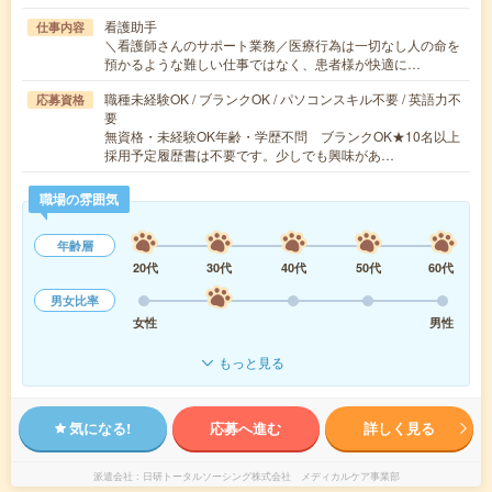
看護助手
仕事内容
＼看護師さんのサポート業務／医療行為は一切なし人の命を
預かるような難しい仕事ではなく、患者様が快適に…
職種未経験OK / ブランクOK / パソコンスキル不要 / 英語力不
応募資格
要
無資格・未経験OK年齢・学歴不問 ブランクOK★10名以上
採用予定履歴書は不要です。少しでも興味があ…
職場の雰囲気
年齢層
20代
30代
40代
50代
60代
男女比率
女性
男性
もっと見る
気になる!
応募へ進む
詳しく見る
派遣会社
日研トータルソーシング株式会社 メディカルケア事業部