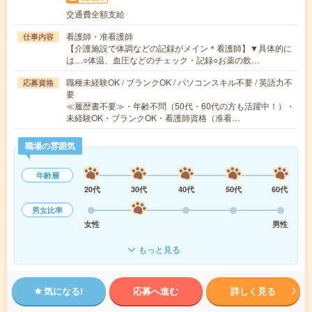
交通費全額支給
看護師・准看護師
仕事内容
【介護施設で体調などの記録がメイン＊看護師】▼具体的に
は…○体温、血圧などのチェック・記録○お薬の飲…
職種未経験OK / ブランクOK / パソコンスキル不要 / 英語力不
応募資格
要
≪履歴書不要≫・年齢不問（50代・60代の方も活躍中！）・
未経験OK・ブランクOK・看護師資格（准看…
職場の雰囲気
年齢層
20代
30代
40代
50代
60代
男女比率
女性
男性
もっと見る
気になる!
応募へ進む
詳しく見る