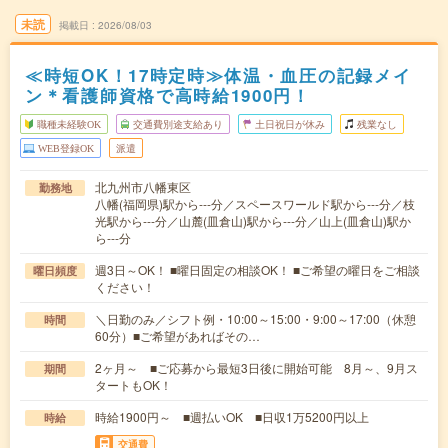
未読
掲載日
2026/08/03
≪時短OK！17時定時≫体温・血圧の記録メイ
ン＊看護師資格で高時給1900円！
職種未経験OK
交通費別途支給あり
土日祝日が休み
残業なし
WEB登録OK
派遣
北九州市八幡東区
勤務地
八幡(福岡県)駅から---分／スペースワールド駅から---分／枝
光駅から---分／山麓(皿倉山)駅から---分／山上(皿倉山)駅か
ら---分
週3日～OK！ ■曜日固定の相談OK！ ■ご希望の曜日をご相談
曜日頻度
ください！
＼日勤のみ／シフト例・10:00～15:00・9:00～17:00（休憩
時間
60分）■ご希望があればその…
2ヶ月～ ■ご応募から最短3日後に開始可能 8月～、9月ス
期間
タートもOK！
時給1900円～ ■週払いOK ■日収1万5200円以上
時給
交通費