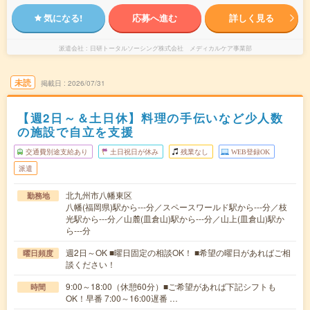
気になる!
応募へ進む
詳しく見る
派遣会社
日研トータルソーシング株式会社 メディカルケア事業部
未読
掲載日
2026/07/31
【週2日～＆土日休】料理の手伝いなど少人数
の施設で自立を支援
交通費別途支給あり
土日祝日が休み
残業なし
WEB登録OK
派遣
北九州市八幡東区
勤務地
八幡(福岡県)駅から---分／スペースワールド駅から---分／枝
光駅から---分／山麓(皿倉山)駅から---分／山上(皿倉山)駅か
ら---分
週2日～OK ■曜日固定の相談OK！ ■希望の曜日があればご相
曜日頻度
談ください！
9:00～18:00（休憩60分）■ご希望があれば下記シフトも
時間
OK！早番 7:00～16:00遅番 …