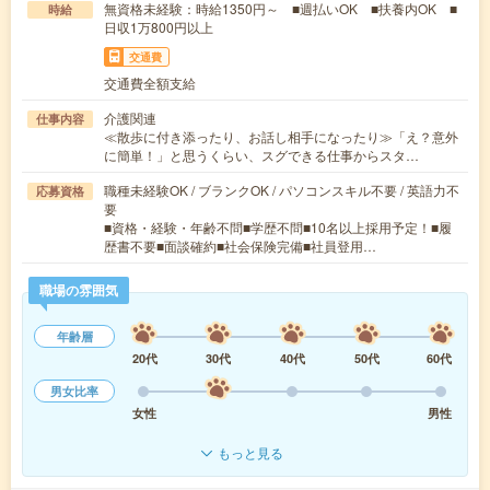
無資格未経験：時給1350円～ ■週払いOK ■扶養内OK ■
時給
日収1万800円以上
交通費
交通費全額支給
介護関連
仕事内容
≪散歩に付き添ったり、お話し相手になったり≫「え？意外
に簡単！」と思うくらい、スグできる仕事からスタ…
職種未経験OK / ブランクOK / パソコンスキル不要 / 英語力不
応募資格
要
■資格・経験・年齢不問■学歴不問■10名以上採用予定！■履
歴書不要■面談確約■社会保険完備■社員登用…
職場の雰囲気
年齢層
20代
30代
40代
50代
60代
男女比率
女性
男性
もっと見る