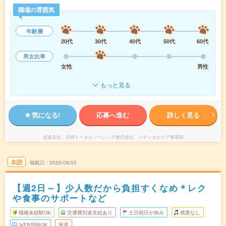
職場の雰囲気
年齢層
20代
30代
40代
50代
60代
男女比率
女性
男性
もっと見る
気になる!
応募へ進む
詳しく見る
派遣会社
日研トータルソーシング株式会社 メディカルケア事業部
未読
掲載日
2026/08/05
【週2日～】少人数だから負担すくなめ＊レク
や食事のサポートなど
職種未経験OK
交通費別途支給あり
土日祝日が休み
残業なし
WEB登録OK
派遣