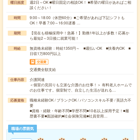
週2日～OK ■曜日固定の相談OK！ ■希望の曜日があればご相
曜日頻度
談ください！
9:00～18:00（休憩60分）■ご希望があれば下記シフトも
時間
OK！早番 7:00～16:00遅番 …
【現在も積極採用中！急募！】勤務1年以上が多数！応募か
期間
ら最短2～3日後に就業可能！
無資格未経験：時給1350円～ ■週払いOK ■扶養内OK ■
時給
日収1万800円以上
交通費
交通費全額支給
介護関連
仕事内容
＜個室の見回りも立派な介護のお仕事！＞ 有料老人ホームで
のお仕事です。個室制で、自立した生活が送れる…
職種未経験OK / ブランクOK / パソコンスキル不要 / 英語力不
応募資格
要
■資格・経験・年齢不問■学歴不問■10名以上採用予定！■履
歴書不要■面談確約■社会保険完備■社員登用…
職場の雰囲気