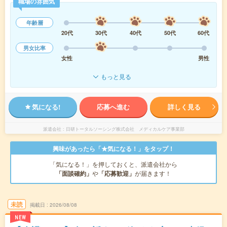
職場の雰囲気
年齢層
20代
30代
40代
50代
60代
男女比率
女性
男性
もっと見る
気になる!
応募へ進む
詳しく見る
派遣会社
日研トータルソーシング株式会社 メディカルケア事業部
興味があったら「★気になる！」をタップ！
「気になる！」を押しておくと、派遣会社から
「面談確約」
や
「応募歓迎」
が届きます！
未読
掲載日
2026/08/08
NEW