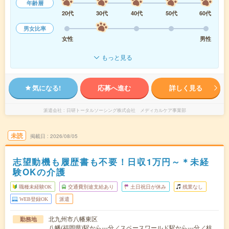
年齢層
20代
30代
40代
50代
60代
男女比率
女性
男性
もっと見る
気になる!
応募へ進む
詳しく見る
派遣会社
日研トータルソーシング株式会社 メディカルケア事業部
未読
掲載日
2026/08/05
志望動機も履歴書も不要！日収1万円～＊未経
験OKの介護
職種未経験OK
交通費別途支給あり
土日祝日が休み
残業なし
WEB登録OK
派遣
北九州市八幡東区
勤務地
八幡(福岡県)駅から---分／スペースワールド駅から---分／枝