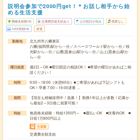
説明会参加で2000円get！＊お話し相手から始
める生活支援
職種未経験OK
交通費別途支給あり
土日祝日が休み
残業なし
WEB登録OK
派遣
北九州市八幡東区
勤務地
八幡(福岡県)駅から---分／スペースワールド駅から---分／枝
光駅から---分／山麓(皿倉山)駅から---分／山上(皿倉山)駅か
ら---分
週2日～OK ■曜日固定の相談OK！ ■希望の曜日があればご相
曜日頻度
談ください！
9:00～18:00（休憩60分）■ご希望があれば下記シフトも
時間
OK！早番 7:00～16:00遅番 …
【現在も積極採用中！急募！】勤務1年以上が多数！応募か
期間
ら最短2～3日後に就業可能！
無資格未経験：時給1350円～ ■週払いOK ■扶養内OK ■
時給
日収1万800円以上
交通費
交通費全額支給