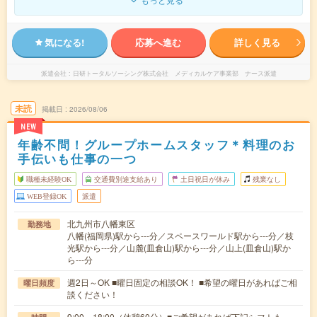
気になる!
応募へ進む
詳しく見る
派遣会社
日研トータルソーシング株式会社 メディカルケア事業部 ナース派遣
未読
掲載日
2026/08/06
NEW
年齢不問！グループホームスタッフ＊料理のお
手伝いも仕事の一つ
職種未経験OK
交通費別途支給あり
土日祝日が休み
残業なし
WEB登録OK
派遣
北九州市八幡東区
勤務地
八幡(福岡県)駅から---分／スペースワールド駅から---分／枝
光駅から---分／山麓(皿倉山)駅から---分／山上(皿倉山)駅か
ら---分
週2日～OK ■曜日固定の相談OK！ ■希望の曜日があればご相
曜日頻度
談ください！
9:00～18:00（休憩60分）■ご希望があれば下記シフトも