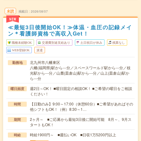
未読
掲載日
2026/08/07
NEW
≪最短3日後開始OK！≫体温・血圧の記録メイ
ン＊看護師資格で高収入Get！
職種未経験OK
交通費別途支給あり
土日祝日が休み
残業なし
WEB登録OK
派遣
北九州市八幡東区
勤務地
八幡(福岡県)駅から---分／スペースワールド駅から---分／枝
光駅から---分／山麓(皿倉山)駅から---分／山上(皿倉山)駅か
ら---分
週2日～OK！ ■曜日固定の相談OK！ ■ご希望の曜日をご相談
曜日頻度
ください！
【日勤のみ】9:00～17:00（休憩60分）■ご希望があればその
時間
他シフトもOK！（例）8:30～1…
2ヶ月～ ■ご応募から最短3日後に開始可能 8月～、9月ス
期間
タートもOK！
時給1900円～ ■週払いOK ■日収1万5200円以上
時給