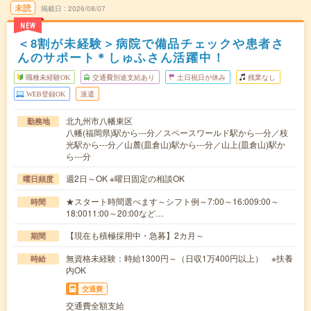
未読
掲載日
2026/08/07
NEW
＜8割が未経験＞病院で備品チェックや患者さ
んのサポート＊しゅふさん活躍中！
職種未経験OK
交通費別途支給あり
土日祝日が休み
残業なし
WEB登録OK
派遣
北九州市八幡東区
勤務地
八幡(福岡県)駅から---分／スペースワールド駅から---分／枝
光駅から---分／山麓(皿倉山)駅から---分／山上(皿倉山)駅か
ら---分
週2日～OK ※曜日固定の相談OK
曜日頻度
★スタート時間選べます～シフト例～7:00～16:009:00～
時間
18:0011:00～20:00など…
【現在も積極採用中・急募】2カ月～
期間
無資格未経験：時給1300円～（日収1万400円以上） ※扶養
時給
内OK
交通費
交通費全額支給