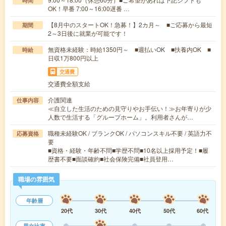
時間
OK！早番 7:00～16:00遅番 …
【8月中のスタートOK！急募！】2カ月～ ■ご応募から最短
期間
2～3日後に就業が可能です！
無資格未経験：時給1350円～ ■週払いOK ■扶養内OK ■
時給
日収1万800円以上
交通費
交通費全額支給
介護関連
仕事内容
≪自立した生活のための見守りやお手伝い！≫お年寄りが少
人数で生活する「グループホーム」。利用者さんが…
職種未経験OK / ブランクOK / パソコンスキル不要 / 英語力不
応募資格
要
■資格・経験・年齢不問■学歴不問■10名以上採用予定！■履
歴書不要■面談確約■社会保険完備■社員登用…
職場の雰囲気
年齢層
20代
30代
40代
50代
60代
男女比率