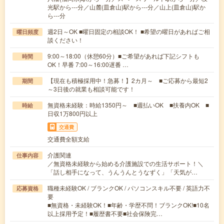
光駅から---分／山麓(皿倉山)駅から---分／山上(皿倉山)駅か
ら---分
週2日～OK ■曜日固定の相談OK！ ■希望の曜日があればご相
曜日頻度
談ください！
9:00～18:00（休憩60分）■ご希望があれば下記シフトも
時間
OK！早番 7:00～16:00遅番 …
【現在も積極採用中！急募！】2カ月～ ■ご応募から最短2
期間
～3日後の就業も相談可能です！
無資格未経験：時給1350円～ ■週払いOK ■扶養内OK ■
時給
日収1万800円以上
交通費
交通費全額支給
介護関連
仕事内容
／無資格未経験から始める介護施設での生活サポート！＼
「話し相手になって、うんうんとうなずく」「天気が…
職種未経験OK / ブランクOK / パソコンスキル不要 / 英語力不
応募資格
要
■無資格・未経験OK！■年齢・学歴不問！ブランクOK!■10名
以上採用予定！■履歴書不要■社会保険完…