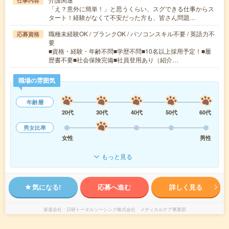
仕事内容
「え？意外に簡単！」と思うくらい、スグできる仕事からス
タート！経験がなくて不安だった方も、皆さん問題…
職種未経験OK / ブランクOK / パソコンスキル不要 / 英語力不
応募資格
要
■資格・経験・年齢不問■学歴不問■10名以上採用予定！■履
歴書不要■社会保険完備■社員登用あり（紹介…
職場の雰囲気
年齢層
20代
30代
40代
50代
60代
男女比率
女性
男性
もっと見る
気になる!
応募へ進む
詳しく見る
派遣会社
日研トータルソーシング株式会社 メディカルケア事業部