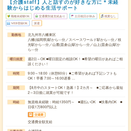
【介護staff】人と話すのが好きな方に＊未経
験からはじめる生活サポート
職種未経験OK
交通費別途支給あり
土日祝日が休み
残業なし
WEB登録OK
派遣
北九州市八幡東区
勤務地
八幡(福岡県)駅から---分／スペースワールド駅から---分／枝
光駅から---分／山麓(皿倉山)駅から---分／山上(皿倉山)駅か
ら---分
週2日～OK ■曜日固定の相談OK！ ■希望の曜日があればご相
曜日頻度
談ください！
9:00～18:00（休憩60分）■ご希望があれば下記シフトも
時間
OK！早番 7:00～16:00遅番 …
【8月中のスタートOK！急募！】2カ月～ ■ご応募から最短
期間
2～3日後に就業が可能です！
無資格未経験：時給1350円～ ■週払いOK ■扶養内OK ■
時給
日収1万800円以上
交通費
交通費全額支給
介護関連