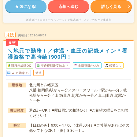
気になる!
応募へ進む
詳しく見る
派遣会社
日研トータルソーシング株式会社 メディカルケア事業部
未読
掲載日
2026/08/07
NEW
＼地元で勤務！／体温・血圧の記録メイン＊看
護資格で高時給1900円！
職種未経験OK
交通費別途支給あり
土日祝日が休み
残業なし
WEB登録OK
派遣
北九州市八幡東区
勤務地
八幡(福岡県)駅から---分／スペースワールド駅から---分／枝
光駅から---分／山麓(皿倉山)駅から---分／山上(皿倉山)駅か
ら---分
週2日～OK！ ■曜日固定の相談OK！ ■ご希望の曜日をご相談
曜日頻度
ください！
【日勤のみ】9:00～17:00（休憩60分）■ご希望があればその
時間
他シフトもOK！（例）8:30～1…