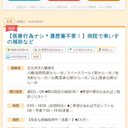
派遣会社
日研トータルソーシング株式会社 メディカルケア事業部 ナース派遣
未読
掲載日
2026/08/07
NEW
【医療行為ナシ＊履歴書不要！】病院で車いす
の補助など
職種未経験OK
交通費別途支給あり
土日祝日が休み
残業なし
WEB登録OK
派遣
北九州市八幡東区
勤務地
八幡(福岡県)駅から---分／スペースワールド駅から---分／枝
光駅から---分／山麓(皿倉山)駅から---分／山上(皿倉山)駅か
ら---分
週2日～OK ■曜日固定の相談OK！ ■希望の曜日があればご相
曜日頻度
談ください！
9:00～18:00（休憩60分）■ご希望があれば下記シフトも
時間
OK！早番 7:00～16:00遅番 …
【現在も積極採用中！急募！】■2カ月～
期間