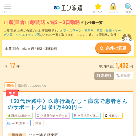
メニュー
気になる!
ログイン
検索
山麓(皿倉山)駅周辺
×
週2～3日勤務
のお仕事一覧
山麓(皿倉山)駅の派遣のお仕事情報です。
オフィスワーク・事務系
、
営業・販売・サー
ビス系
、
クリエイティブ系
などのお仕事を取り揃えています。週2～3日勤務の条件の
他に、
交通費別途支給あり
、
職種未経験OK
、
友だちと一緒の応募OK
などのこだわり
条件も取り揃えています。
条件の変更
山麓(皿倉山)駅周辺 / 週2～3日勤務
17
1,402
全
件
平均時給:
円
時給順
新着順
未読
掲載日
2026/08/09
NEW
《50代活躍中》医療行為なし＊病院で患者さん
のサポート／日収1万400円～
職種未経験OK
交通費別途支給あり
土日祝日が休み
残業なし
WEB登録OK
派遣
北九州市八幡東区
勤務地