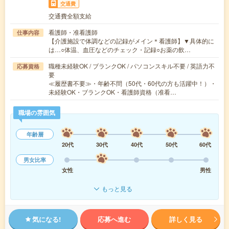
交通費
交通費全額支給
看護師・准看護師
仕事内容
【介護施設で体調などの記録がメイン＊看護師】▼具体的に
は…○体温、血圧などのチェック・記録○お薬の飲…
職種未経験OK / ブランクOK / パソコンスキル不要 / 英語力不
応募資格
要
≪履歴書不要≫・年齢不問（50代・60代の方も活躍中！）・
未経験OK・ブランクOK・看護師資格（准看…
職場の雰囲気
年齢層
20代
30代
40代
50代
60代
男女比率
女性
男性
もっと見る
気になる!
応募へ進む
詳しく見る