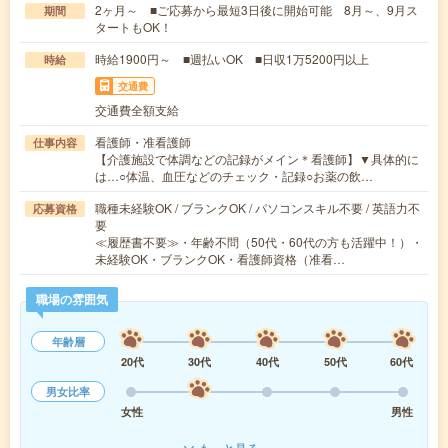
2ヶ月～ ■ご応募から最短3日後に開始可能 8月～、9月ス
期間
タートもOK！
時給1900円～ ■週払いOK ■日収1万5200円以上
時給
交通費
交通費全額支給
看護師・准看護師
仕事内容
【介護施設で体調などの記録がメイン＊看護師】▼具体的に
は…○体温、血圧などのチェック・記録○お薬の飲…
職種未経験OK / ブランクOK / パソコンスキル不要 / 英語力不
応募資格
要
≪履歴書不要≫・年齢不問（50代・60代の方も活躍中！）・
未経験OK・ブランクOK・看護師資格（准看…
職場の雰囲気
年齢層
20代
30代
40代
50代
60代
男女比率
女性
男性
もっと見る