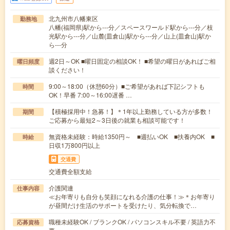
北九州市八幡東区
勤務地
八幡(福岡県)駅から---分／スペースワールド駅から---分／枝
光駅から---分／山麓(皿倉山)駅から---分／山上(皿倉山)駅か
ら---分
週2日～OK ■曜日固定の相談OK！ ■希望の曜日があればご相
曜日頻度
談ください！
9:00～18:00（休憩60分）■ご希望があれば下記シフトも
時間
OK！早番 7:00～16:00遅番 …
【積極採用中！急募！】＊1年以上勤務している方が多数！
期間
ご応募から最短2～3日後の就業も相談可能です！
無資格未経験：時給1350円～ ■週払いOK ■扶養内OK ■
時給
日収1万800円以上
交通費
交通費全額支給
介護関連
仕事内容
≪お年寄りも自分も笑顔になれる介護の仕事！≫＊お年寄り
が昼間だけ生活のサポートを受けたり、気分転換で…
職種未経験OK / ブランクOK / パソコンスキル不要 / 英語力不
応募資格