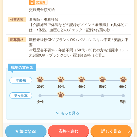
交通費
交通費全額支給
看護師・准看護師
仕事内容
【介護施設で体調などの記録がメイン＊看護師】▼具体的に
は…○体温、血圧などのチェック・記録○お薬の飲…
職種未経験OK / ブランクOK / パソコンスキル不要 / 英語力不
応募資格
要
≪履歴書不要≫・年齢不問（50代・60代の方も活躍中！）・
未経験OK・ブランクOK・看護師資格（准看…
職場の雰囲気
年齢層
20代
30代
40代
50代
60代
男女比率
女性
男性
もっと見る
気になる!
応募へ進む
詳しく見る