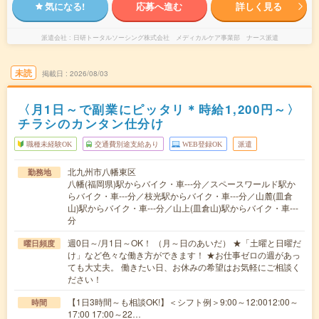
気になる!
応募へ進む
詳しく見る
派遣会社
日研トータルソーシング株式会社 メディカルケア事業部 ナース派遣
未読
掲載日
2026/08/03
〈月1日～で副業にピッタリ＊時給1,200円～〉
チラシのカンタン仕分け
職種未経験OK
交通費別途支給あり
WEB登録OK
派遣
北九州市八幡東区
勤務地
八幡(福岡県)駅からバイク・車---分／スペースワールド駅か
らバイク・車---分／枝光駅からバイク・車---分／山麓(皿倉
山)駅からバイク・車---分／山上(皿倉山)駅からバイク・車---
分
週0日～/月1日～OK！ （月～日のあいだ） ★「土曜と日曜だ
曜日頻度
け」など色々な働き方ができます！ ★お仕事ゼロの週があっ
ても大丈夫。 働きたい日、お休みの希望はお気軽にご相談く
ださい！
【1日3時間～も相談OK!】＜シフト例＞9:00～12:0012:00～
時間
17:00 17:00～22…