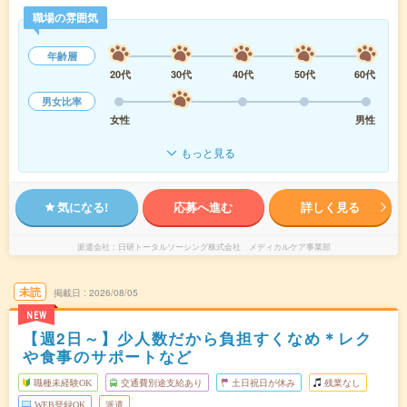
職場の雰囲気
年齢層
20代
30代
40代
50代
60代
男女比率
女性
男性
もっと見る
気になる!
応募へ進む
詳しく見る
派遣会社
日研トータルソーシング株式会社 メディカルケア事業部
未読
掲載日
2026/08/05
NEW
【週2日～】少人数だから負担すくなめ＊レク
や食事のサポートなど
職種未経験OK
交通費別途支給あり
土日祝日が休み
残業なし
WEB登録OK
派遣