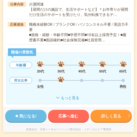
介護関連
仕事内容
【昼間だけの施設で、生活サポートなど】＊お年寄りが昼間
だけ生活のサポートを受けたり、気分転換できるデ…
職種未経験OK / ブランクOK / パソコンスキル不要 / 英語力不
応募資格
要
■資格・経験・年齢不問■学歴不問■10名以上採用予定！■履
歴書不要■面談確約■社会保険完備■社員登用…
職場の雰囲気
年齢層
20代
30代
40代
50代
60代
男女比率
女性
男性
もっと見る
気になる!
応募へ進む
詳しく見る
派遣会社
日研トータルソーシング株式会社 メディカルケア事業部