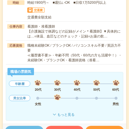
時給1900円～ ■週払いOK ■日収1万5200円以上
時給
交通費
交通費全額支給
看護師・准看護師
仕事内容
【介護施設で体調などの記録がメイン＊看護師】▼具体的に
は…○体温、血圧などのチェック・記録○お薬の飲…
職種未経験OK / ブランクOK / パソコンスキル不要 / 英語力不
応募資格
要
≪履歴書不要≫・年齢不問（50代・60代の方も活躍中！）・
未経験OK・ブランクOK・看護師資格（准看…
職場の雰囲気
年齢層
20代
30代
40代
50代
60代
男女比率
女性
男性
もっと見る