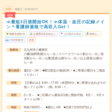
未読
掲載日
2026/08/07
NEW
≪最短3日後開始OK！≫体温・血圧の記録メイ
ン＊看護師資格で高収入Get！
職種未経験OK
交通費別途支給あり
土日祝日が休み
残業なし
WEB登録OK
派遣
北九州市八幡東区
勤務地
八幡(福岡県)駅から---分／スペースワールド駅から---分／枝
光駅から---分／山麓(皿倉山)駅から---分／山上(皿倉山)駅か
ら---分
週2日～OK！ ■曜日固定の相談OK！ ■ご希望の曜日をご相談
曜日頻度
ください！
【日勤のみ】9:00～17:00（休憩60分）■ご希望があればその
時間
他シフトもOK！（例）8:30～1…
2ヶ月～ ■ご応募から最短3日後に開始可能 8月～、9月ス
期間
タートもOK！
時給1900円～ ■週払いOK ■日収1万5200円以上
時給