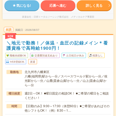
気になる!
応募へ進む
詳しく見る
派遣会社
日研トータルソーシング株式会社 メディカルケア事業部
未読
掲載日
2026/08/07
NEW
＼地元で勤務！／体温・血圧の記録メイン＊看
護資格で高時給1900円！
職種未経験OK
交通費別途支給あり
土日祝日が休み
残業なし
WEB登録OK
派遣
北九州市八幡東区
勤務地
八幡(福岡県)駅から---分／スペースワールド駅から---分／枝
光駅から---分／山麓(皿倉山)駅から---分／山上(皿倉山)駅か
ら---分
週2日～OK！ ■曜日固定の相談OK！ ■ご希望の曜日をご相談
曜日頻度
ください！
【日勤のみ】9:00～17:00（休憩60分）■ご希望があればその
時間
他シフトもOK！（例）8:30～1…