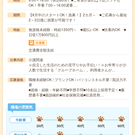
時間
OK！早番 7:00～16:00遅番 …
【8月中のスタートOK！急募！】2カ月～ ■ご応募から最短
期間
2～3日後に就業が可能です！
無資格未経験：時給1350円～ ■週払いOK ■扶養内OK ■
時給
日収1万800円以上
交通費
交通費全額支給
介護関連
仕事内容
≪自立した生活のための見守りやお手伝い！≫お年寄りが少
人数で生活する「グループホーム」。利用者さんが…
職種未経験OK / ブランクOK / パソコンスキル不要 / 英語力不
応募資格
要
■資格・経験・年齢不問■学歴不問■10名以上採用予定！■履
歴書不要■面談確約■社会保険完備■社員登用…
職場の雰囲気
年齢層
20代
30代
40代
50代
60代
男女比率