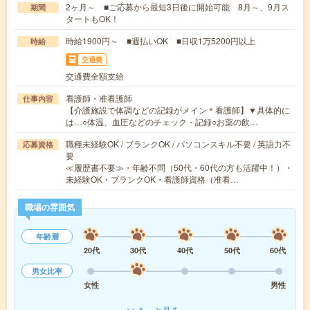
2ヶ月～ ■ご応募から最短3日後に開始可能 8月～、9月ス
期間
タートもOK！
時給1900円～ ■週払いOK ■日収1万5200円以上
時給
交通費
交通費全額支給
看護師・准看護師
仕事内容
【介護施設で体調などの記録がメイン＊看護師】▼具体的に
は…○体温、血圧などのチェック・記録○お薬の飲…
職種未経験OK / ブランクOK / パソコンスキル不要 / 英語力不
応募資格
要
≪履歴書不要≫・年齢不問（50代・60代の方も活躍中！）・
未経験OK・ブランクOK・看護師資格（准看…
職場の雰囲気
年齢層
20代
30代
40代
50代
60代
男女比率
女性
男性
もっと見る