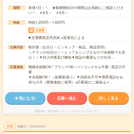
単発1日～！ ★勤務開始日や期間はお気軽にご相談くださ
期間
い！ ＃8月～ ＃9月～
時給1,200円～1,625円
時給
交通費
■ 交通費規定内支給 ※派遣先による
軽作業（仕分け・ピッキング・検品、商品管理）
仕事内容
＼チラシの仕分け／＜とってもシンプルなので未経験でも安
心！＞▼封入作業及び梱包▼雑誌や書籍などの仕分…
職種未経験OK / ブランクOK / パソコンスキル不要 / 英語力不
応募資格
要
▼未経験OK！（副業歓迎☆）▼高校生不可▼携帯電話をお
持ちの方（業務連絡に使用）※応募後のご連絡はメ…
気になる!
応募へ進む
詳しく見る
派遣会社
株式会社バイトレ（キャムコムグループ）
未読
掲載日
2026/08/03