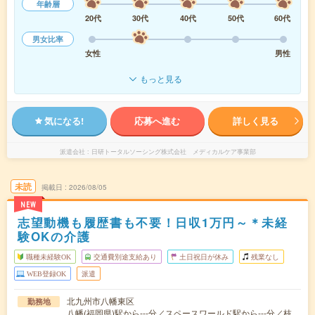
年齢層
20代
30代
40代
50代
60代
男女比率
女性
男性
もっと見る
気になる!
応募へ進む
詳しく見る
派遣会社
日研トータルソーシング株式会社 メディカルケア事業部
未読
掲載日
2026/08/05
NEW
志望動機も履歴書も不要！日収1万円～＊未経
験OKの介護
職種未経験OK
交通費別途支給あり
土日祝日が休み
残業なし
WEB登録OK
派遣
北九州市八幡東区
勤務地
八幡(福岡県)駅から---分／スペースワールド駅から---分／枝