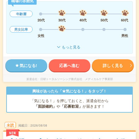
職場の雰囲気
年齢層
20代
30代
40代
50代
60代
男女比率
女性
男性
もっと見る
気になる!
応募へ進む
詳しく見る
派遣会社
日研トータルソーシング株式会社 メディカルケア事業部
興味があったら「★気になる！」をタップ！
「気になる！」を押しておくと、派遣会社から
「面談確約」
や
「応募歓迎」
が届きます！
未読
掲載日
2026/08/08
NEW