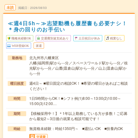
未読
掲載日
2026/08/03
≪週4日5h～≫志望動機も履歴書も必要ナシ！
＊身の回りのお手伝い
職種未経験OK
交通費別途支給あり
土日祝日が休み
残業なし
WEB登録OK
派遣
北九州市八幡東区
勤務地
八幡(福岡県)駅から---分／スペースワールド駅から---分／枝
光駅から---分／山麓(皿倉山)駅から---分／山上(皿倉山)駅か
ら---分
週4日～ ■曜日固定の相談OK！ ■希望の曜日があればご相談
曜日頻度
ください！
1日5時間からOK！■シフト例(1)8:00～13:00(2)10:00～
時間
15:00(3)12:00…
【積極採用中！】＊1年以上勤務している方が多数！ご応募
期間
から最短2～3日後の就業も相談可能です！
無資格未経験：時給1350円～ ■週払いOK ■扶養内OK
時給
交通費