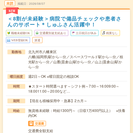
未読
掲載日
2026/08/07
NEW
＜8割が未経験＞病院で備品チェックや患者さ
んのサポート＊しゅふさん活躍中！
職種未経験OK
交通費別途支給あり
土日祝日が休み
残業なし
WEB登録OK
派遣
北九州市八幡東区
勤務地
八幡(福岡県)駅から---分／スペースワールド駅から---分／枝
光駅から---分／山麓(皿倉山)駅から---分／山上(皿倉山)駅か
ら---分
週2日～OK ※曜日固定の相談OK
曜日頻度
★スタート時間選べます～シフト例～7:00～16:009:00～
時間
18:0011:00～20:00など…
【現在も積極採用中・急募】2カ月～
期間
無資格未経験：時給1300円～（日収1万400円以上） ※扶養
時給
内OK
交通費
交通費全額支給