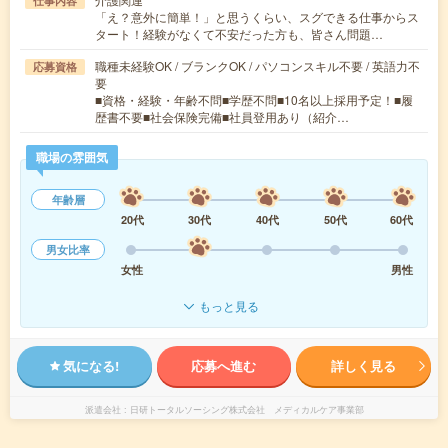
仕事内容
「え？意外に簡単！」と思うくらい、スグできる仕事からス
タート！経験がなくて不安だった方も、皆さん問題…
職種未経験OK / ブランクOK / パソコンスキル不要 / 英語力不
応募資格
要
■資格・経験・年齢不問■学歴不問■10名以上採用予定！■履
歴書不要■社会保険完備■社員登用あり（紹介…
職場の雰囲気
年齢層
20代
30代
40代
50代
60代
男女比率
女性
男性
もっと見る
気になる!
応募へ進む
詳しく見る
派遣会社
日研トータルソーシング株式会社 メディカルケア事業部