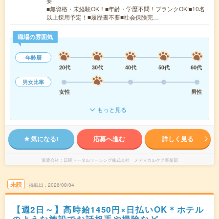
要
■無資格・未経験OK！■年齢・学歴不問！ブランクOK!■10名
以上採用予定！■履歴書不要■社会保険完…
職場の雰囲気
年齢層
20代
30代
40代
50代
60代
男女比率
女性
男性
もっと見る
気になる!
応募へ進む
詳しく見る
派遣会社
日研トータルソーシング株式会社 メディカルケア事業部
未読
掲載日
2026/08/04
【週2日～】高時給1450円×日払いOK＊ホテル