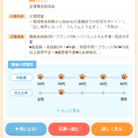
交通費全額支給
介護関連
仕事内容
／無資格未経験から始める介護施設での生活サポート！＼
「話し相手になって、うんうんとうなずく」「天気が…
職種未経験OK / ブランクOK / パソコンスキル不要 / 英語力不
応募資格
要
■無資格・未経験OK！■年齢・学歴不問！ブランクOK!■10名
以上採用予定！■履歴書不要■社会保険完…
職場の雰囲気
年齢層
20代
30代
40代
50代
60代
男女比率
女性
男性
もっと見る
気になる!
応募へ進む
詳しく見る