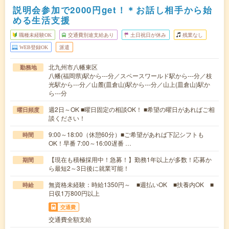
説明会参加で2000円get！＊お話し相手から始
める生活支援
職種未経験OK
交通費別途支給あり
土日祝日が休み
残業なし
WEB登録OK
派遣
北九州市八幡東区
勤務地
八幡(福岡県)駅から---分／スペースワールド駅から---分／枝
光駅から---分／山麓(皿倉山)駅から---分／山上(皿倉山)駅か
ら---分
週2日～OK ■曜日固定の相談OK！ ■希望の曜日があればご相
曜日頻度
談ください！
9:00～18:00（休憩60分）■ご希望があれば下記シフトも
時間
OK！早番 7:00～16:00遅番 …
【現在も積極採用中！急募！】勤務1年以上が多数！応募か
期間
ら最短2～3日後に就業可能！
無資格未経験：時給1350円～ ■週払いOK ■扶養内OK ■
時給
日収1万800円以上
交通費
交通費全額支給