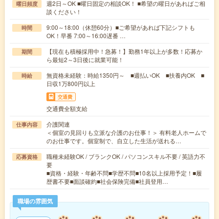
週2日～OK ■曜日固定の相談OK！ ■希望の曜日があればご相
曜日頻度
談ください！
9:00～18:00（休憩60分）■ご希望があれば下記シフトも
時間
OK！早番 7:00～16:00遅番 …
【現在も積極採用中！急募！】勤務1年以上が多数！応募か
期間
ら最短2～3日後に就業可能！
無資格未経験：時給1350円～ ■週払いOK ■扶養内OK ■
時給
日収1万800円以上
交通費
交通費全額支給
介護関連
仕事内容
＜個室の見回りも立派な介護のお仕事！＞ 有料老人ホームで
のお仕事です。個室制で、自立した生活が送れる…
職種未経験OK / ブランクOK / パソコンスキル不要 / 英語力不
応募資格
要
■資格・経験・年齢不問■学歴不問■10名以上採用予定！■履
歴書不要■面談確約■社会保険完備■社員登用…
職場の雰囲気