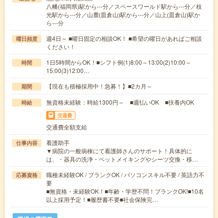
八幡(福岡県)駅から---分／スペースワールド駅から---分／枝
光駅から---分／山麓(皿倉山)駅から---分／山上(皿倉山)駅か
ら---分
週4日～ ■曜日固定の相談OK！ ■希望の曜日があればご相談
曜日頻度
ください！
1日5時間からOK！■シフト例(1)8:00～13:00(2)10:00～
時間
15:00(3)12:00…
【現在も積極採用中！急募！】■2カ月～
期間
無資格未経験：時給1300円～ ■週払いOK ■扶養内OK
時給
交通費
交通費全額支給
看護助手
仕事内容
▼病院の一般病棟にて看護師さんのサポート！具体的に
は、・器具の洗浄・ベットメイキングやシーツ交換・移…
職種未経験OK / ブランクOK / パソコンスキル不要 / 英語力不
応募資格
要
■無資格・未経験OK！■年齢・学歴不問！ブランクOK!■10名
以上採用予定！■履歴書不要■社会保険完…