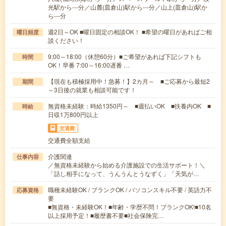
光駅から---分／山麓(皿倉山)駅から---分／山上(皿倉山)駅か
ら---分
週2日～OK ■曜日固定の相談OK！ ■希望の曜日があればご相
曜日頻度
談ください！
9:00～18:00（休憩60分）■ご希望があれば下記シフトも
時間
OK！早番 7:00～16:00遅番 …
【現在も積極採用中！急募！】2カ月～ ■ご応募から最短2
期間
～3日後の就業も相談可能です！
無資格未経験：時給1350円～ ■週払いOK ■扶養内OK ■
時給
日収1万800円以上
交通費
交通費全額支給
介護関連
仕事内容
／無資格未経験から始める介護施設での生活サポート！＼
「話し相手になって、うんうんとうなずく」「天気が…
職種未経験OK / ブランクOK / パソコンスキル不要 / 英語力不
応募資格
要
■無資格・未経験OK！■年齢・学歴不問！ブランクOK!■10名
以上採用予定！■履歴書不要■社会保険完…