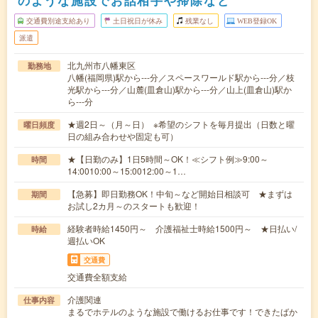
のような施設でお話相手や掃除など
交通費別途支給あり
土日祝日が休み
残業なし
WEB登録OK
派遣
北九州市八幡東区
勤務地
八幡(福岡県)駅から---分／スペースワールド駅から---分／枝
光駅から---分／山麓(皿倉山)駅から---分／山上(皿倉山)駅か
ら---分
★週2日～（月～日） ※希望のシフトを毎月提出（日数と曜
曜日頻度
日の組み合わせや固定も可）
★【日勤のみ】1日5時間～OK！≪シフト例≫9:00～
時間
14:0010:00～15:0012:00～1…
【急募】即日勤務OK！中旬～など開始日相談可 ★まずは
期間
お試し2カ月～のスタートも歓迎！
経験者時給1450円～ 介護福祉士時給1500円～ ★日払い/
時給
週払いOK
交通費
交通費全額支給
介護関連
仕事内容
まるでホテルのような施設で働けるお仕事です！できたばか