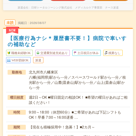
派遣会社
日研トータルソーシング株式会社 メディカルケア事業部 ナース派遣
未読
掲載日
2026/08/07
NEW
【医療行為ナシ＊履歴書不要！】病院で車いす
の補助など
職種未経験OK
交通費別途支給あり
土日祝日が休み
残業なし
WEB登録OK
派遣
北九州市八幡東区
勤務地
八幡(福岡県)駅から---分／スペースワールド駅から---分／枝
光駅から---分／山麓(皿倉山)駅から---分／山上(皿倉山)駅か
ら---分
週2日～OK ■曜日固定の相談OK！ ■希望の曜日があればご相
曜日頻度
談ください！
9:00～18:00（休憩60分）■ご希望があれば下記シフトも
時間
OK！早番 7:00～16:00遅番 …
【現在も積極採用中！急募！】■2カ月～
期間