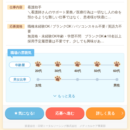
看護助手
仕事内容
＼看護師さんのサポート業務／医療行為は一切なし人の命を
預かるような難しい仕事ではなく、患者様が快適に…
職種未経験OK / ブランクOK / パソコンスキル不要 / 英語力不
応募資格
要
無資格・未経験OK年齢・学歴不問 ブランクOK★10名以上
採用予定履歴書は不要です。少しでも興味があ…
職場の雰囲気
年齢層
20代
30代
40代
50代
60代
男女比率
女性
男性
もっと見る
気になる!
応募へ進む
詳しく見る
派遣会社
日研トータルソーシング株式会社 メディカルケア事業部