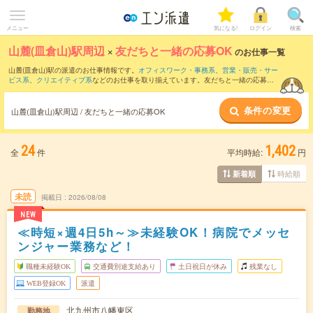
メニュー
気になる!
ログイン
検索
山麓(皿倉山)駅周辺
×
友だちと一緒の応募OK
のお仕事一覧
山麓(皿倉山)駅の派遣のお仕事情報です。
オフィスワーク・事務系
、
営業・販売・サー
ビス系
、
クリエイティブ系
などのお仕事を取り揃えています。友だちと一緒の応募OK
の条件の他に、
交通費別途支給あり
、
職種未経験OK
、
週4日勤務
などのこだわり条件
も取り揃えています。
条件の変更
山麓(皿倉山)駅周辺 / 友だちと一緒の応募OK
24
1,402
全
件
平均時給:
円
時給順
新着順
未読
掲載日
2026/08/08
NEW
≪時短×週4日5h～≫未経験OK！病院でメッセ
ンジャー業務など！
職種未経験OK
交通費別途支給あり
土日祝日が休み
残業なし
WEB登録OK
派遣
北九州市八幡東区
勤務地