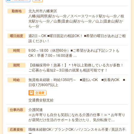
北九州市八幡東区
勤務地
八幡(福岡県)駅から---分／スペースワールド駅から---分／枝
光駅から---分／山麓(皿倉山)駅から---分／山上(皿倉山)駅か
ら---分
週2日～OK ■曜日固定の相談OK！ ■希望の曜日があればご相
曜日頻度
談ください！
9:00～18:00（休憩60分）■ご希望があれば下記シフトも
時間
OK！早番 7:00～16:00遅番 …
【積極採用中！急募！】＊1年以上勤務している方が多数！
期間
ご応募から最短2～3日後の就業も相談可能です！
無資格未経験：時給1350円～ ■週払いOK ■扶養内OK ■
時給
日収1万800円以上
交通費
交通費全額支給
介護関連
仕事内容
≪お年寄りも自分も笑顔になれる介護の仕事！≫＊お年寄り
が昼間だけ生活のサポートを受けたり、気分転換で…
職種未経験OK / ブランクOK / パソコンスキル不要 / 英語力不
応募資格