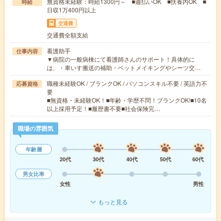
無資格未経験：時給1300円～ ■週払いOK ■扶養内OK ■
時給
日収1万400円以上
交通費
交通費全額支給
看護助手
仕事内容
▼病院の一般病棟にて看護師さんのサポート！具体的に
は、・車いす搬送の補助・ベットメイキングやシーツ交…
職種未経験OK / ブランクOK / パソコンスキル不要 / 英語力不
応募資格
要
■無資格・未経験OK！■年齢・学歴不問！ブランクOK!■10名
以上採用予定！■履歴書不要■社会保険完…
職場の雰囲気
年齢層
20代
30代
40代
50代
60代
男女比率
女性
男性
もっと見る