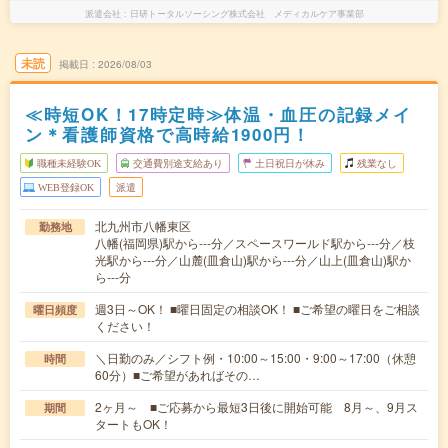
派遣会社
日研トータルソーシング株式会社 メディカルケア事業部
未読
掲載日
2026/08/03
≪時短OK！17時定時≫体温・血圧の記録メイ
ン＊看護師資格で高時給1900円！
職種未経験OK
交通費別途支給あり
土日祝日が休み
残業なし
WEB登録OK
派遣
北九州市八幡東区
勤務地
八幡(福岡県)駅から---分／スペースワールド駅から---分／枝
光駅から---分／山麓(皿倉山)駅から---分／山上(皿倉山)駅か
ら---分
週3日～OK！ ■曜日固定の相談OK！ ■ご希望の曜日をご相談
曜日頻度
ください！
＼日勤のみ／シフト例・10:00～15:00・9:00～17:00（休憩
時間
60分）■ご希望があればその…
2ヶ月～ ■ご応募から最短3日後に開始可能 8月～、9月ス
期間
タートもOK！