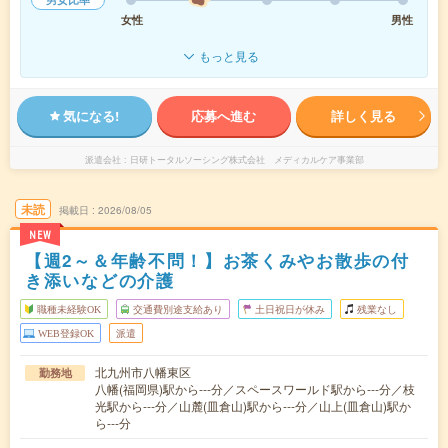
女性
男性
もっと見る
気になる!
応募へ進む
詳しく見る
派遣会社
日研トータルソーシング株式会社 メディカルケア事業部
未読
掲載日
2026/08/05
NEW
【週2～＆年齢不問！】お茶くみやお散歩の付
き添いなどの介護
職種未経験OK
交通費別途支給あり
土日祝日が休み
残業なし
WEB登録OK
派遣
北九州市八幡東区
勤務地
八幡(福岡県)駅から---分／スペースワールド駅から---分／枝
光駅から---分／山麓(皿倉山)駅から---分／山上(皿倉山)駅か
ら---分