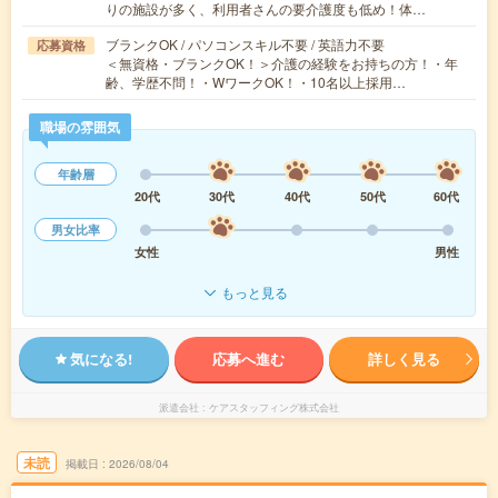
りの施設が多く、利用者さんの要介護度も低め！体…
ブランクOK / パソコンスキル不要 / 英語力不要
応募資格
＜無資格・ブランクOK！＞介護の経験をお持ちの方！・年
齢、学歴不問！・WワークOK！・10名以上採用…
職場の雰囲気
年齢層
20代
30代
40代
50代
60代
男女比率
女性
男性
もっと見る
気になる!
応募へ進む
詳しく見る
派遣会社
ケアスタッフィング株式会社
未読
掲載日
2026/08/04