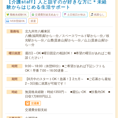
【介護staff】人と話すのが好きな方に＊未経
験からはじめる生活サポート
職種未経験OK
交通費別途支給あり
土日祝日が休み
残業なし
WEB登録OK
派遣
北九州市八幡東区
勤務地
八幡(福岡県)駅から---分／スペースワールド駅から---分／枝
光駅から---分／山麓(皿倉山)駅から---分／山上(皿倉山)駅か
ら---分
週2日～OK ■曜日固定の相談OK！ ■希望の曜日があればご相
曜日頻度
談ください！
9:00～18:00（休憩60分）■ご希望があれば下記シフトも
時間
OK！早番 7:00～16:00遅番 …
【8月中のスタートOK！急募！】2カ月～ ■ご応募から最短
期間
2～3日後に就業が可能です！
無資格未経験：時給1350円～ ■週払いOK ■扶養内OK ■
時給
日収1万800円以上
交通費
交通費全額支給
介護関連