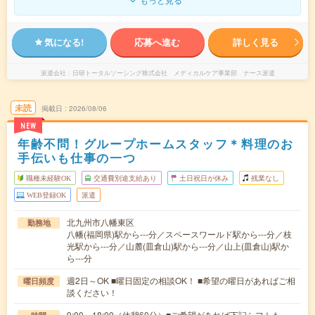
気になる!
応募へ進む
詳しく見る
派遣会社
日研トータルソーシング株式会社 メディカルケア事業部 ナース派遣
未読
掲載日
2026/08/06
NEW
年齢不問！グループホームスタッフ＊料理のお
手伝いも仕事の一つ
職種未経験OK
交通費別途支給あり
土日祝日が休み
残業なし
WEB登録OK
派遣
北九州市八幡東区
勤務地
八幡(福岡県)駅から---分／スペースワールド駅から---分／枝
光駅から---分／山麓(皿倉山)駅から---分／山上(皿倉山)駅か
ら---分
週2日～OK ■曜日固定の相談OK！ ■希望の曜日があればご相
曜日頻度
談ください！
9:00～18:00（休憩60分）■ご希望があれば下記シフトも