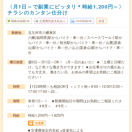
〈月1日～で副業にピッタリ＊時給1,200円～〉
チラシのカンタン仕分け
職種未経験OK
交通費別途支給あり
WEB登録OK
派遣
北九州市八幡東区
勤務地
八幡(福岡県)駅からバイク・車---分／スペースワールド駅か
らバイク・車---分／枝光駅からバイク・車---分／山麓(皿倉
山)駅からバイク・車---分／山上(皿倉山)駅からバイク・車---
分
週0日～/月1日～OK！ （月～日のあいだ） ★「土曜と日曜だ
曜日頻度
け」など色々な働き方ができます！ ★お仕事ゼロの週があっ
ても大丈夫。 働きたい日、お休みの希望はお気軽にご相談く
ださい！
【1日3時間～も相談OK!】＜シフト例＞9:00～12:0012:00～
時間
17:00 17:00～22…
単発1日～！ ★勤務開始日や期間はお気軽にご相談くださ
期間
い！ ＃8月～ ＃9月～
時給1,200円～1,625円
時給
交通費
■ 交通費規定内支給 ※派遣先による