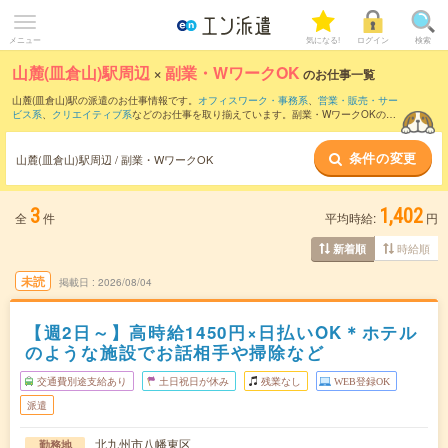
メニュー
気になる!
ログイン
検索
山麓(皿倉山)駅周辺
×
副業・WワークOK
のお仕事一覧
山麓(皿倉山)駅の派遣のお仕事情報です。
オフィスワーク・事務系
、
営業・販売・サー
ビス系
、
クリエイティブ系
などのお仕事を取り揃えています。副業・WワークOKの条
件の他に、
交通費別途支給あり
、
職種未経験OK
、
友だちと一緒の応募OK
などのこだ
わり条件も取り揃えています。
条件の変更
山麓(皿倉山)駅周辺 / 副業・WワークOK
3
1,402
全
件
平均時給:
円
時給順
新着順
未読
掲載日
2026/08/04
【週2日～】高時給1450円×日払いOK＊ホテル
のような施設でお話相手や掃除など
交通費別途支給あり
土日祝日が休み
残業なし
WEB登録OK
派遣
北九州市八幡東区
勤務地