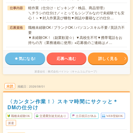
軽作業（仕分け・ピッキング・検品、商品管理）
仕事内容
＼チラシの仕分け／＜とってもシンプルなので未経験でも安
心！＞▼封入作業及び梱包▼雑誌や書籍などの仕分…
職種未経験OK / ブランクOK / パソコンスキル不要 / 英語力不
応募資格
要
▼未経験OK！（副業歓迎☆）▼高校生不可▼携帯電話をお
持ちの方（業務連絡に使用）※応募後のご連絡はメ…
気になる!
応募へ進む
詳しく見る
派遣会社
株式会社バイトレ（キャムコムグループ）
未読
掲載日
2026/08/01
〈カンタン作業！〉スキマ時間にサクッと＊
DMの仕分け
職種未経験OK
交通費別途支給あり
土日祝日が休み
WEB登録OK
派遣