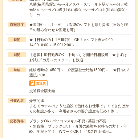
八幡(福岡県)駅から---分／スペースワールド駅から---分／枝
光駅から---分／山麓(皿倉山)駅から---分／山上(皿倉山)駅か
ら---分
★週2日～（月～日） ※希望のシフトを毎月提出（日数と曜
曜日頻度
日の組み合わせや固定も可）
★【日勤のみ】1日5時間～OK！≪シフト例≫9:00～
時間
14:0010:00～15:0012:00～1…
【急募】即日勤務OK！中旬～など開始日相談可 ★まずは
期間
お試し2カ月～のスタートも歓迎！
経験者時給1450円～ 介護福祉士時給1500円～ ★日払い/
時給
週払いOK
交通費
交通費全額支給
介護関連
仕事内容
まるでホテルのような施設で働けるお仕事です！できたばか
りの施設が多く、利用者さんの要介護度も低め！体…
ブランクOK / パソコンスキル不要 / 英語力不要
応募資格
＜無資格・ブランクOK！＞介護の経験をお持ちの方！・年
齢、学歴不問！・WワークOK！・10名以上採用…