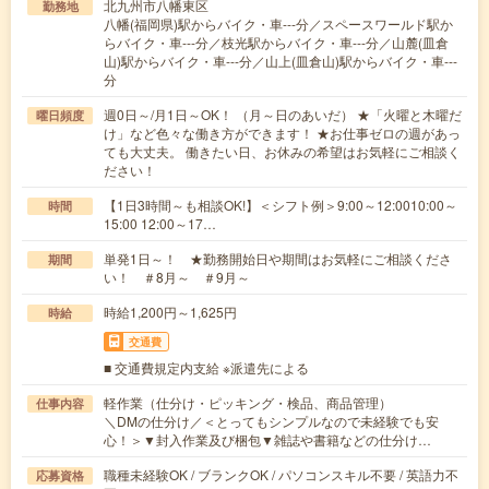
北九州市八幡東区
勤務地
八幡(福岡県)駅からバイク・車---分／スペースワールド駅か
らバイク・車---分／枝光駅からバイク・車---分／山麓(皿倉
山)駅からバイク・車---分／山上(皿倉山)駅からバイク・車---
分
週0日～/月1日～OK！ （月～日のあいだ） ★「火曜と木曜だ
曜日頻度
け」など色々な働き方ができます！ ★お仕事ゼロの週があっ
ても大丈夫。 働きたい日、お休みの希望はお気軽にご相談く
ださい！
【1日3時間～も相談OK!】＜シフト例＞9:00～12:0010:00～
時間
15:00 12:00～17…
単発1日～！ ★勤務開始日や期間はお気軽にご相談くださ
期間
い！ ＃8月～ ＃9月～
時給1,200円～1,625円
時給
交通費
■ 交通費規定内支給 ※派遣先による
軽作業（仕分け・ピッキング・検品、商品管理）
仕事内容
＼DMの仕分け／＜とってもシンプルなので未経験でも安
心！＞▼封入作業及び梱包▼雑誌や書籍などの仕分け…
職種未経験OK / ブランクOK / パソコンスキル不要 / 英語力不
応募資格