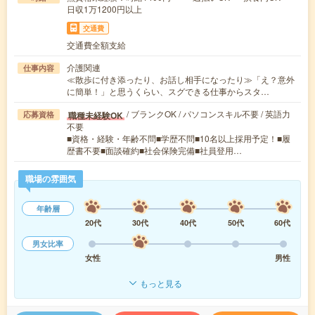
日収1万1200円以上
交通費
交通費全額支給
介護関連
仕事内容
≪散歩に付き添ったり、お話し相手になったり≫「え？意外
に簡単！」と思うくらい、スグできる仕事からスタ…
/ ブランクOK / パソコンスキル不要 / 英語力
職種未経験OK
応募資格
不要
■資格・経験・年齢不問■学歴不問■10名以上採用予定！■履
歴書不要■面談確約■社会保険完備■社員登用…
職場の雰囲気
年齢層
20代
30代
40代
50代
60代
男女比率
女性
男性
もっと見る