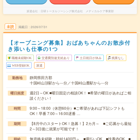
派遣会社
日研トータルソーシング株式会社 メディカルケア事業部
未読
掲載日
2026/07/31
【オープニング募集】おばあちゃんのお散歩付
き添いも仕事の1つ
職種未経験OK
交通費別途支給あり
土日祝日が休み
残業なし
WEB登録OK
派遣
静岡県田方郡
勤務地
十国峠山頂駅から---分／十国峠山麓駅から---分
週2日～OK ■曜日固定の相談OK！ ■希望の曜日があればご相
曜日頻度
談ください！
9:00～18:00（休憩60分）■ご希望があれば下記シフトも
時間
OK！早番 7:00～16:00遅番 …
【8月中のスタートOK！急募！】2カ月～ ■ご応募から最短
期間
2～3日後に就業が可能です！
無資格未経験：時給1400円～ ■週払いOK ■扶養内OK ■
時給