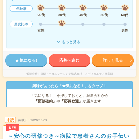
年齢層
20代
30代
40代
50代
60代
男女比率
女性
男性
もっと見る
気になる!
応募へ進む
詳しく見る
派遣会社
日研トータルソーシング株式会社 メディカルケア事業部
興味があったら「★気になる！」をタップ！
「気になる！」を押しておくと、派遣会社から
「面談確約」
や
「応募歓迎」
が届きます！
未読
掲載日
2026/08/09
NEW
～安心の研修つき～病院で患者さんのお手伝い