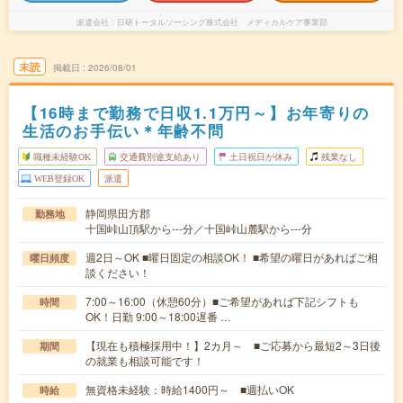
派遣会社
日研トータルソーシング株式会社 メディカルケア事業部
未読
掲載日
2026/08/01
【16時まで勤務で日収1.1万円～】お年寄りの
生活のお手伝い＊年齢不問
職種未経験OK
交通費別途支給あり
土日祝日が休み
残業なし
WEB登録OK
派遣
静岡県田方郡
勤務地
十国峠山頂駅から---分／十国峠山麓駅から---分
週2日～OK ■曜日固定の相談OK！ ■希望の曜日があればご相
曜日頻度
談ください！
7:00～16:00（休憩60分）■ご希望があれば下記シフトも
時間
OK！日勤 9:00～18:00遅番 …
【現在も積極採用中！】2カ月～ ■ご応募から最短2～3日後
期間
の就業も相談可能です！
無資格未経験：時給1400円～ ■週払いOK
時給