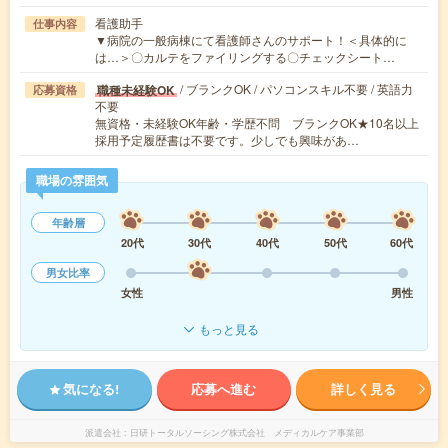
看護助手
仕事内容
▼病院の一般病棟にて看護師さんのサポート！＜具体的に
は…＞〇カルテをファイリングする〇チェックシート…
/ ブランクOK / パソコンスキル不要 / 英語力
職種未経験OK
応募資格
不要
無資格・未経験OK年齢・学歴不問 ブランクOK★10名以上
採用予定履歴書は不要です。少しでも興味があ…
職場の雰囲気
年齢層
20代
30代
40代
50代
60代
男女比率
女性
男性
もっと見る
気になる!
応募へ進む
詳しく見る
派遣会社
日研トータルソーシング株式会社 メディカルケア事業部