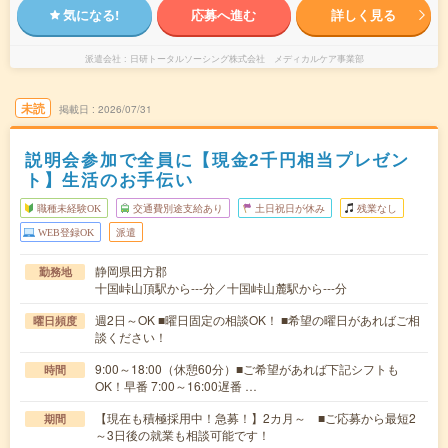
気になる!
応募へ進む
詳しく見る
派遣会社
日研トータルソーシング株式会社 メディカルケア事業部
未読
掲載日
2026/07/31
説明会参加で全員に【現金2千円相当プレゼン
ト】生活のお手伝い
職種未経験OK
交通費別途支給あり
土日祝日が休み
残業なし
WEB登録OK
派遣
静岡県田方郡
勤務地
十国峠山頂駅から---分／十国峠山麓駅から---分
週2日～OK ■曜日固定の相談OK！ ■希望の曜日があればご相
曜日頻度
談ください！
9:00～18:00（休憩60分）■ご希望があれば下記シフトも
時間
OK！早番 7:00～16:00遅番 …
【現在も積極採用中！急募！】2カ月～ ■ご応募から最短2
期間
～3日後の就業も相談可能です！