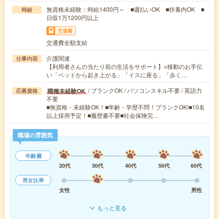
無資格未経験：時給1400円～ ■週払いOK ■扶養内OK ■
時給
日収1万1200円以上
交通費
交通費全額支給
介護関連
仕事内容
【利用者さんの当たり前の生活をサポート】○移動のお手伝
い「ベッドから起き上がる」「イスに座る」「歩く…
/ ブランクOK / パソコンスキル不要 / 英語力
職種未経験OK
応募資格
不要
■無資格・未経験OK！■年齢・学歴不問！ブランクOK!■10名
以上採用予定！■履歴書不要■社会保険完…
職場の雰囲気
年齢層
20代
30代
40代
50代
60代
男女比率
女性
男性
もっと見る