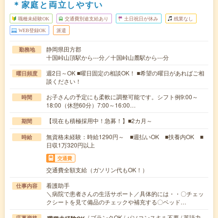
＊家庭と両立しやすい
職種未経験OK
交通費別途支給あり
土日祝日が休み
残業なし
WEB登録OK
派遣
静岡県田方郡
勤務地
十国峠山頂駅から---分／十国峠山麓駅から---分
週2日～OK ■曜日固定の相談OK！ ■希望の曜日があればご相
曜日頻度
談ください！
お子さんの予定にも柔軟に調整可能です。シフト例9:00～
時間
18:00（休憩60分）7:00～16:00…
【現在も積極採用中！急募！】■2カ月～
期間
無資格未経験：時給1290円～ ■週払いOK ■扶養内OK ■
時給
日収1万320円以上
交通費
交通費全額支給（ガソリン代もOK！）
看護助手
仕事内容
＼病院で患者さんの生活サポート／具体的には・・〇チェッ
クシートを見て備品のチェックや補充する〇ベッド…
/ ブランクOK / パソコンスキル不要 / 英語力
応募資格