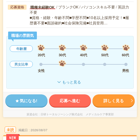
/ ブランクOK / パソコンスキル不要 / 英語力
職種未経験OK
応募資格
不要
■資格・経験・年齢不問■学歴不問■10名以上採用予定！■履
歴書不要■面談確約■社会保険完備■社員登用…
職場の雰囲気
年齢層
20代
30代
40代
50代
60代
男女比率
女性
男性
もっと見る
気になる!
応募へ進む
詳しく見る
派遣会社
日研トータルソーシング株式会社 メディカルケア事業部
未読
掲載日
2026/08/07
NEW