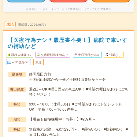
派遣会社
日研トータルソーシング株式会社 メディカルケア事業部
未読
掲載日
2026/08/01
【医療行為ナシ＊履歴書不要！】病院で車いす
の補助など
職種未経験OK
交通費別途支給あり
土日祝日が休み
残業なし
WEB登録OK
派遣
静岡県田方郡
勤務地
十国峠山頂駅から---分／十国峠山麓駅から---分
週2日～OK ■曜日固定の相談OK！ ■希望の曜日があればご相
曜日頻度
談ください！
9:00～18:00（休憩60分）■ご希望があれば下記シフトも
時間
OK！早番 7:00～16:00遅番 …
【現在も積極採用中！急募！】■2カ月～
期間
無資格未経験：時給1290円～ ■週払いOK ■扶養内OK ■
時給
日収1万320円以上