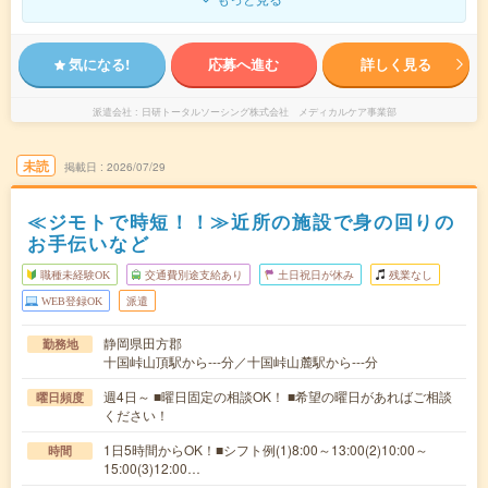
気になる!
応募へ進む
詳しく見る
派遣会社
日研トータルソーシング株式会社 メディカルケア事業部
未読
掲載日
2026/07/29
≪ジモトで時短！！≫近所の施設で身の回りの
お手伝いなど
職種未経験OK
交通費別途支給あり
土日祝日が休み
残業なし
WEB登録OK
派遣
静岡県田方郡
勤務地
十国峠山頂駅から---分／十国峠山麓駅から---分
週4日～ ■曜日固定の相談OK！ ■希望の曜日があればご相談
曜日頻度
ください！
1日5時間からOK！■シフト例(1)8:00～13:00(2)10:00～
時間
15:00(3)12:00…