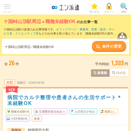
メニュー
気になる!
ログイン
検索
十国峠山頂駅周辺
×
職種未経験OK
のお仕事一覧
十国峠山頂駅の派遣のお仕事情報です。
オフィスワーク・事務系
、
営業・販売・サー
ビス系
、
クリエイティブ系
などのお仕事を取り揃えています。職種未経験OKの条件の
他に、
交通費別途支給あり
、
友だちと一緒の応募OK
、
10名以上の大量募集
などのこ
だわり条件も取り揃えています。
条件の変更
十国峠山頂駅周辺 / 職種未経験OK
26
1,333
全
件
平均時給:
円
時給順
新着順
未読
掲載日
2026/08/09
NEW
病院でカルテ整理や患者さんの生活サポート＊
未経験OK
職種未経験OK
交通費別途支給あり
土日祝日が休み
残業なし
WEB登録OK
派遣
静岡県田方郡
勤務地