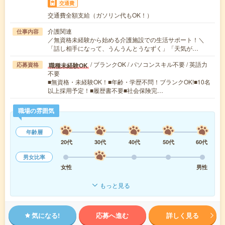
交通費
交通費全額支給（ガソリン代もOK！）
介護関連
仕事内容
／無資格未経験から始める介護施設での生活サポート！＼
「話し相手になって、うんうんとうなずく」「天気が…
/ ブランクOK / パソコンスキル不要 / 英語力
職種未経験OK
応募資格
不要
■無資格・未経験OK！■年齢・学歴不問！ブランクOK!■10名
以上採用予定！■履歴書不要■社会保険完…
職場の雰囲気
年齢層
20代
30代
40代
50代
60代
男女比率
女性
男性
もっと見る
気になる!
応募へ進む
詳しく見る