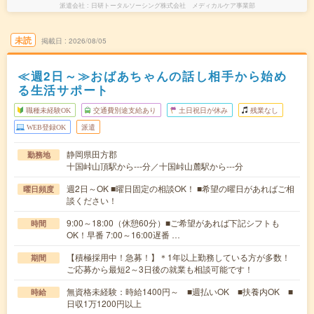
派遣会社
日研トータルソーシング株式会社 メディカルケア事業部
未読
掲載日
2026/08/05
≪週2日～≫おばあちゃんの話し相手から始め
る生活サポート
職種未経験OK
交通費別途支給あり
土日祝日が休み
残業なし
WEB登録OK
派遣
静岡県田方郡
勤務地
十国峠山頂駅から---分／十国峠山麓駅から---分
週2日～OK ■曜日固定の相談OK！ ■希望の曜日があればご相
曜日頻度
談ください！
9:00～18:00（休憩60分）■ご希望があれば下記シフトも
時間
OK！早番 7:00～16:00遅番 …
【積極採用中！急募！】＊1年以上勤務している方が多数！
期間
ご応募から最短2～3日後の就業も相談可能です！
無資格未経験：時給1400円～ ■週払いOK ■扶養内OK ■
時給
日収1万1200円以上