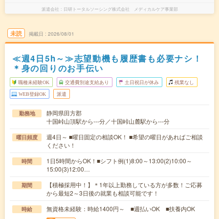
派遣会社
日研トータルソーシング株式会社 メディカルケア事業部
未読
掲載日
2026/08/01
≪週4日5h～≫志望動機も履歴書も必要ナシ！
＊身の回りのお手伝い
職種未経験OK
交通費別途支給あり
土日祝日が休み
残業なし
WEB登録OK
派遣
静岡県田方郡
勤務地
十国峠山頂駅から---分／十国峠山麓駅から---分
週4日～ ■曜日固定の相談OK！ ■希望の曜日があればご相談
曜日頻度
ください！
1日5時間からOK！■シフト例(1)8:00～13:00(2)10:00～
時間
15:00(3)12:00…
【積極採用中！】＊1年以上勤務している方が多数！ご応募
期間
から最短2～3日後の就業も相談可能です！
無資格未経験：時給1400円～ ■週払いOK ■扶養内OK
時給