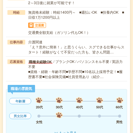
2～3日後に就業が可能です！
無資格未経験：時給1400円～ ■週払いOK ■扶養内OK ■
時給
日収1万1200円以上
交通費
交通費全額支給（ガソリン代もOK！）
介護関連
仕事内容
「え？意外に簡単！」と思うくらい、スグできる仕事からス
タート！経験がなくて不安だった方も、皆さん問題…
/ ブランクOK / パソコンスキル不要 / 英語力
職種未経験OK
応募資格
不要
■資格・経験・年齢不問■学歴不問■10名以上採用予定！■履
歴書不要■社会保険完備■社員登用あり（紹介…
職場の雰囲気
年齢層
20代
30代
40代
50代
60代
男女比率
女性
男性
もっと見る