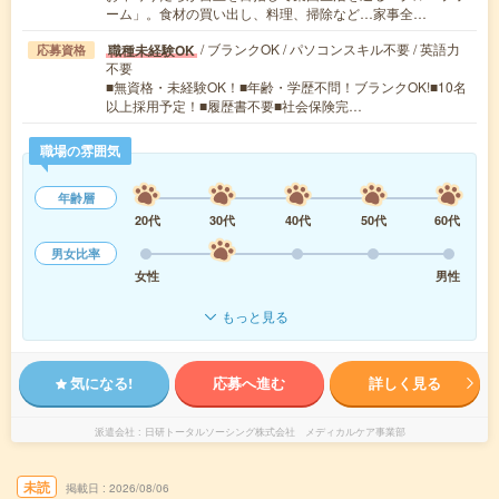
ーム」。食材の買い出し、料理、掃除など…家事全…
/ ブランクOK / パソコンスキル不要 / 英語力
職種未経験OK
応募資格
不要
■無資格・未経験OK！■年齢・学歴不問！ブランクOK!■10名
以上採用予定！■履歴書不要■社会保険完…
職場の雰囲気
年齢層
20代
30代
40代
50代
60代
男女比率
女性
男性
もっと見る
気になる!
応募へ進む
詳しく見る
派遣会社
日研トータルソーシング株式会社 メディカルケア事業部
未読
掲載日
2026/08/06