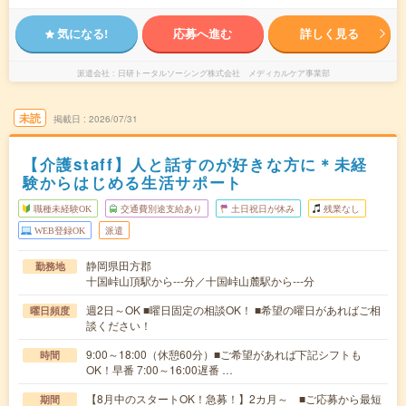
気になる!
応募へ進む
詳しく見る
派遣会社
日研トータルソーシング株式会社 メディカルケア事業部
未読
掲載日
2026/07/31
【介護staff】人と話すのが好きな方に＊未経
験からはじめる生活サポート
職種未経験OK
交通費別途支給あり
土日祝日が休み
残業なし
WEB登録OK
派遣
静岡県田方郡
勤務地
十国峠山頂駅から---分／十国峠山麓駅から---分
週2日～OK ■曜日固定の相談OK！ ■希望の曜日があればご相
曜日頻度
談ください！
9:00～18:00（休憩60分）■ご希望があれば下記シフトも
時間
OK！早番 7:00～16:00遅番 …
【8月中のスタートOK！急募！】2カ月～ ■ご応募から最短
期間