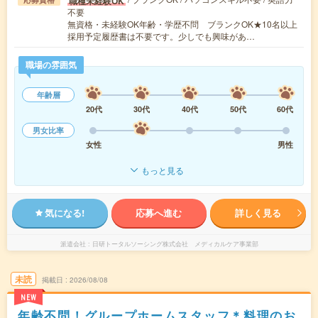
職種未経験OK
不要
無資格・未経験OK年齢・学歴不問 ブランクOK★10名以上
採用予定履歴書は不要です。少しでも興味があ…
職場の雰囲気
年齢層
20代
30代
40代
50代
60代
男女比率
女性
男性
もっと見る
気になる!
応募へ進む
詳しく見る
派遣会社
日研トータルソーシング株式会社 メディカルケア事業部
未読
掲載日
2026/08/08
NEW
年齢不問！グループホームスタッフ＊料理のお