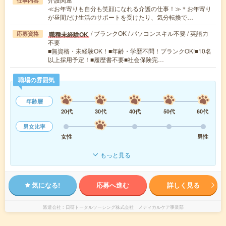
仕事内容
≪お年寄りも自分も笑顔になれる介護の仕事！≫＊お年寄り
が昼間だけ生活のサポートを受けたり、気分転換で…
/ ブランクOK / パソコンスキル不要 / 英語力
職種未経験OK
応募資格
不要
■無資格・未経験OK！■年齢・学歴不問！ブランクOK!■10名
以上採用予定！■履歴書不要■社会保険完…
職場の雰囲気
年齢層
20代
30代
40代
50代
60代
男女比率
女性
男性
もっと見る
気になる!
応募へ進む
詳しく見る
派遣会社
日研トータルソーシング株式会社 メディカルケア事業部