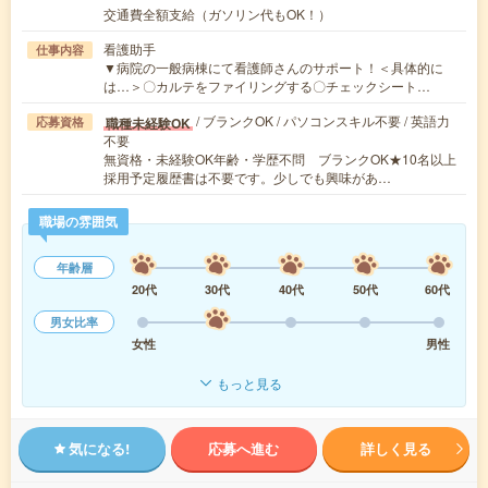
交通費全額支給（ガソリン代もOK！）
看護助手
仕事内容
▼病院の一般病棟にて看護師さんのサポート！＜具体的に
は…＞〇カルテをファイリングする〇チェックシート…
/ ブランクOK / パソコンスキル不要 / 英語力
職種未経験OK
応募資格
不要
無資格・未経験OK年齢・学歴不問 ブランクOK★10名以上
採用予定履歴書は不要です。少しでも興味があ…
職場の雰囲気
年齢層
20代
30代
40代
50代
60代
男女比率
女性
男性
もっと見る
気になる!
応募へ進む
詳しく見る