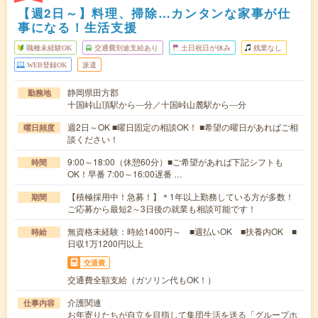
【週2日～】料理、掃除…カンタンな家事が仕
事になる！生活支援
職種未経験OK
交通費別途支給あり
土日祝日が休み
残業なし
WEB登録OK
派遣
静岡県田方郡
勤務地
十国峠山頂駅から---分／十国峠山麓駅から---分
週2日～OK ■曜日固定の相談OK！ ■希望の曜日があればご相
曜日頻度
談ください！
9:00～18:00（休憩60分）■ご希望があれば下記シフトも
時間
OK！早番 7:00～16:00遅番 …
【積極採用中！急募！】＊1年以上勤務している方が多数！
期間
ご応募から最短2～3日後の就業も相談可能です！
無資格未経験：時給1400円～ ■週払いOK ■扶養内OK ■
時給
日収1万1200円以上
交通費
交通費全額支給（ガソリン代もOK！）
介護関連
仕事内容
お年寄りたちが自立を目指して集団生活を送る「グループホ