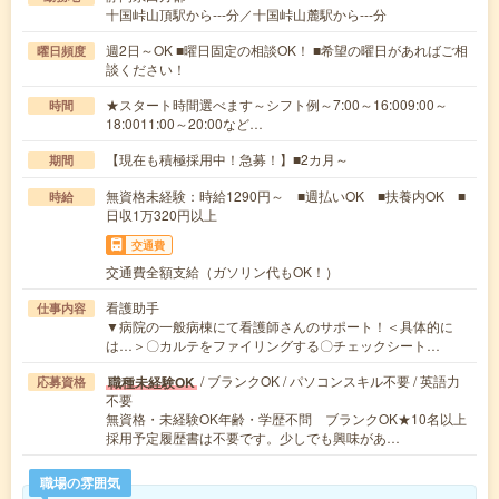
十国峠山頂駅から---分／十国峠山麓駅から---分
週2日～OK ■曜日固定の相談OK！ ■希望の曜日があればご相
曜日頻度
談ください！
★スタート時間選べます～シフト例～7:00～16:009:00～
時間
18:0011:00～20:00など…
【現在も積極採用中！急募！】■2カ月～
期間
無資格未経験：時給1290円～ ■週払いOK ■扶養内OK ■
時給
日収1万320円以上
交通費
交通費全額支給（ガソリン代もOK！）
看護助手
仕事内容
▼病院の一般病棟にて看護師さんのサポート！＜具体的に
は…＞〇カルテをファイリングする〇チェックシート…
/ ブランクOK / パソコンスキル不要 / 英語力
職種未経験OK
応募資格
不要
無資格・未経験OK年齢・学歴不問 ブランクOK★10名以上
採用予定履歴書は不要です。少しでも興味があ…
職場の雰囲気