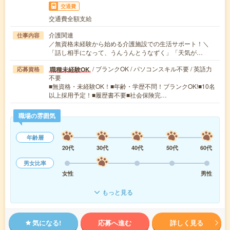
交通費
交通費全額支給
介護関連
仕事内容
／無資格未経験から始める介護施設での生活サポート！＼
「話し相手になって、うんうんとうなずく」「天気が…
/ ブランクOK / パソコンスキル不要 / 英語力
職種未経験OK
応募資格
不要
■無資格・未経験OK！■年齢・学歴不問！ブランクOK!■10名
以上採用予定！■履歴書不要■社会保険完…
職場の雰囲気
年齢層
20代
30代
40代
50代
60代
男女比率
女性
男性
もっと見る
気になる!
応募へ進む
詳しく見る