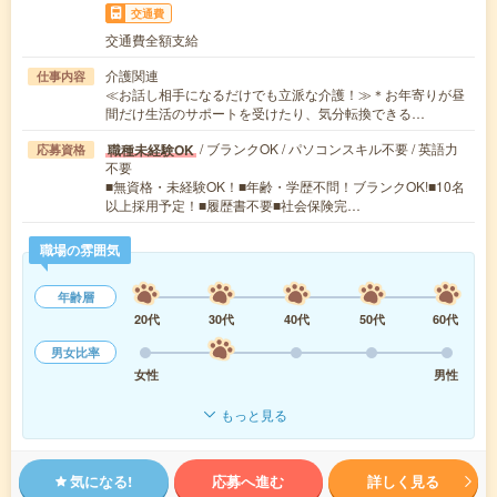
交通費
交通費全額支給
介護関連
仕事内容
≪お話し相手になるだけでも立派な介護！≫＊お年寄りが昼
間だけ生活のサポートを受けたり、気分転換できる…
/ ブランクOK / パソコンスキル不要 / 英語力
職種未経験OK
応募資格
不要
■無資格・未経験OK！■年齢・学歴不問！ブランクOK!■10名
以上採用予定！■履歴書不要■社会保険完…
職場の雰囲気
年齢層
20代
30代
40代
50代
60代
男女比率
女性
男性
もっと見る
気になる!
応募へ進む
詳しく見る