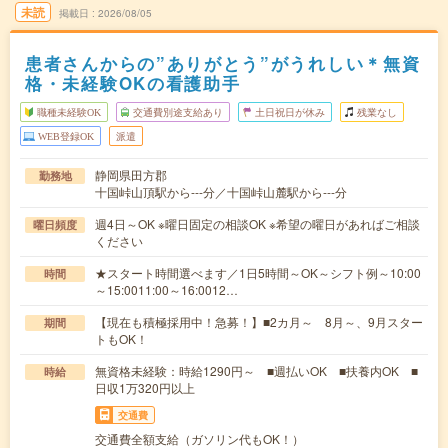
未読
掲載日
2026/08/05
患者さんからの”ありがとう”がうれしい＊無資
格・未経験OKの看護助手
職種未経験OK
交通費別途支給あり
土日祝日が休み
残業なし
WEB登録OK
派遣
静岡県田方郡
勤務地
十国峠山頂駅から---分／十国峠山麓駅から---分
週4日～OK ※曜日固定の相談OK ※希望の曜日があればご相談
曜日頻度
ください
★スタート時間選べます／1日5時間～OK～シフト例～10:00
時間
～15:0011:00～16:0012…
【現在も積極採用中！急募！】■2カ月～ 8月～、9月スター
期間
トもOK！
無資格未経験：時給1290円～ ■週払いOK ■扶養内OK ■
時給
日収1万320円以上
交通費
交通費全額支給（ガソリン代もOK！）