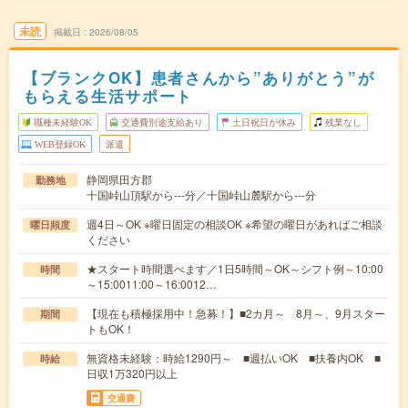
未読
掲載日
2026/08/05
【ブランクOK】患者さんから”ありがとう”が
もらえる生活サポート
職種未経験OK
交通費別途支給あり
土日祝日が休み
残業なし
WEB登録OK
派遣
静岡県田方郡
勤務地
十国峠山頂駅から---分／十国峠山麓駅から---分
週4日～OK ※曜日固定の相談OK ※希望の曜日があればご相談
曜日頻度
ください
★スタート時間選べます／1日5時間～OK～シフト例～10:00
時間
～15:0011:00～16:0012…
【現在も積極採用中！急募！】■2カ月～ 8月～、9月スター
期間
トもOK！
無資格未経験：時給1290円～ ■週払いOK ■扶養内OK ■
時給
日収1万320円以上
交通費