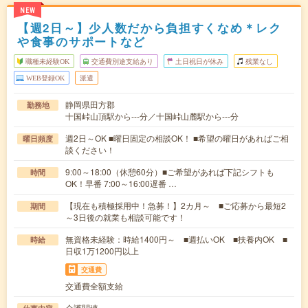
NEW
【週2日～】少人数だから負担すくなめ＊レク
や食事のサポートなど
職種未経験OK
交通費別途支給あり
土日祝日が休み
残業なし
WEB登録OK
派遣
静岡県田方郡
勤務地
十国峠山頂駅から---分／十国峠山麓駅から---分
週2日～OK ■曜日固定の相談OK！ ■希望の曜日があればご相
曜日頻度
談ください！
9:00～18:00（休憩60分）■ご希望があれば下記シフトも
時間
OK！早番 7:00～16:00遅番 …
【現在も積極採用中！急募！】2カ月～ ■ご応募から最短2
期間
～3日後の就業も相談可能です！
無資格未経験：時給1400円～ ■週払いOK ■扶養内OK ■
時給
日収1万1200円以上
交通費
交通費全額支給
介護関連