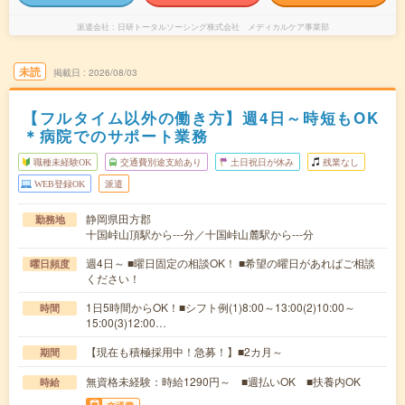
派遣会社
日研トータルソーシング株式会社 メディカルケア事業部
未読
掲載日
2026/08/03
【フルタイム以外の働き方】週4日～時短もOK
＊病院でのサポート業務
職種未経験OK
交通費別途支給あり
土日祝日が休み
残業なし
WEB登録OK
派遣
静岡県田方郡
勤務地
十国峠山頂駅から---分／十国峠山麓駅から---分
週4日～ ■曜日固定の相談OK！ ■希望の曜日があればご相談
曜日頻度
ください！
1日5時間からOK！■シフト例(1)8:00～13:00(2)10:00～
時間
15:00(3)12:00…
【現在も積極採用中！急募！】■2カ月～
期間
無資格未経験：時給1290円～ ■週払いOK ■扶養内OK
時給