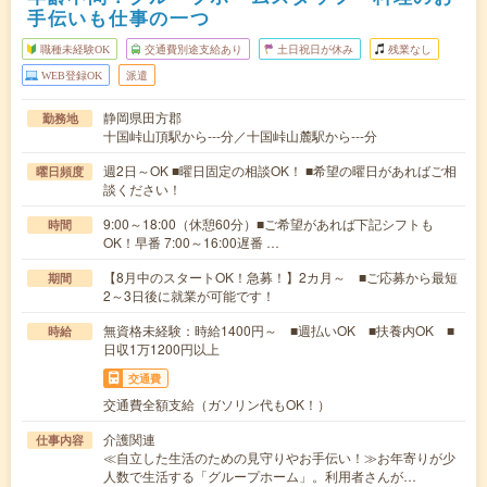
手伝いも仕事の一つ
職種未経験OK
交通費別途支給あり
土日祝日が休み
残業なし
WEB登録OK
派遣
静岡県田方郡
勤務地
十国峠山頂駅から---分／十国峠山麓駅から---分
週2日～OK ■曜日固定の相談OK！ ■希望の曜日があればご相
曜日頻度
談ください！
9:00～18:00（休憩60分）■ご希望があれば下記シフトも
時間
OK！早番 7:00～16:00遅番 …
【8月中のスタートOK！急募！】2カ月～ ■ご応募から最短
期間
2～3日後に就業が可能です！
無資格未経験：時給1400円～ ■週払いOK ■扶養内OK ■
時給
日収1万1200円以上
交通費
交通費全額支給（ガソリン代もOK！）
介護関連
仕事内容
≪自立した生活のための見守りやお手伝い！≫お年寄りが少
人数で生活する「グループホーム」。利用者さんが…