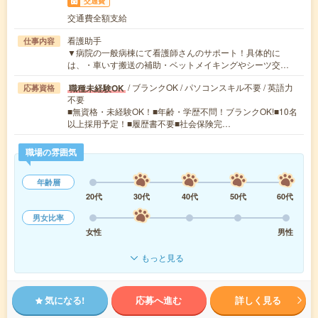
交通費
交通費全額支給
看護助手
仕事内容
▼病院の一般病棟にて看護師さんのサポート！具体的に
は、・車いす搬送の補助・ベットメイキングやシーツ交…
/ ブランクOK / パソコンスキル不要 / 英語力
職種未経験OK
応募資格
不要
■無資格・未経験OK！■年齢・学歴不問！ブランクOK!■10名
以上採用予定！■履歴書不要■社会保険完…
職場の雰囲気
年齢層
20代
30代
40代
50代
60代
男女比率
女性
男性
もっと見る
気になる!
応募へ進む
詳しく見る