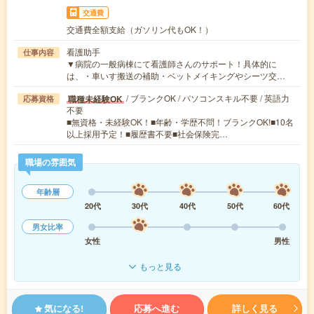
交通費
交通費全額支給（ガソリン代もOK！）
看護助手
仕事内容
▼病院の一般病棟にて看護師さんのサポート！具体的に
は、・車いす搬送の補助・ベットメイキングやシーツ交…
/ ブランクOK / パソコンスキル不要 / 英語力
職種未経験OK
応募資格
不要
■無資格・未経験OK！■年齢・学歴不問！ブランクOK!■10名
以上採用予定！■履歴書不要■社会保険完…
職場の雰囲気
年齢層
20代
30代
40代
50代
60代
男女比率
女性
男性
もっと見る
気になる!
応募へ進む
詳しく見る