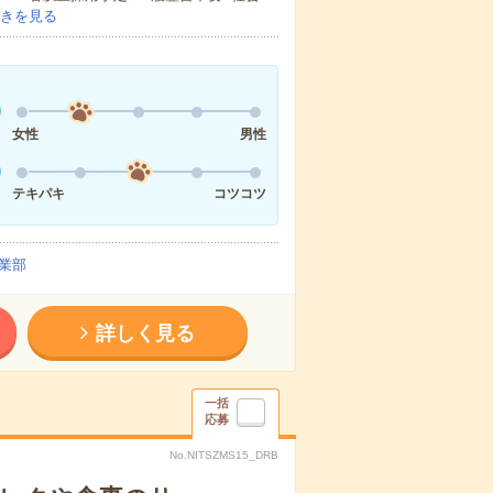
きを見る
女性
男性
テキパキ
コツコツ
業部
詳しく見る
一括
応募
No.NITSZMS15_DRB