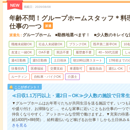
NEW
掲載日
2026/08/08
年齢不問！グループホームスタッフ＊料
仕事の一つ
派遣
グループホーム ■勤務地選べます！ ■少人数のキレイな
派遣先
職種未経験OK
社会人未経験OK
ブランクOK
既卒第二新卒OK
10
友達と一緒OK
OA不要
英語不要
履歴書不要
40～50代活躍
し
週4日勤務
週5日勤務
土日祝休
朝10時以降スタート
17時前までの
扶養控内
医療福祉
交費支給
車通勤可
服装自由
週払いOK
ルーティン
自転車・バイクOK
介護士
ここがポイント！
≪日収1.1万円以上・週2日～OK≫少人数の施設で日常
▼グループホームはお年寄りたちが共同生活を送る施設です。いつも
や盛り付け、お掃除など…。そんな家事に近いこともお仕事の一つで
仲良くなりやすく、アットホームな空間で働けますよ。▼充実の待遇＆
給1400円×8時間）、給料週払いなど稼げるお仕事！しかも土日休み
きを見る