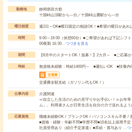
勤務地
静岡県田方郡
十国峠山頂駅から---分／十国峠山麓駅から---分
曜日頻度
週2日～OK■曜日固定の相談OK！■希望の曜日があ
時間
9:00～18:00（休憩60分）■ご希望があれば下記シフトもOK
00夜勤 16:30…
つづきを見る
期間
【8月中のスタートOK！急募！】2カ月～ ■ご応募
時給
無資格未経験：時給1400円～ ■週払いOK ■扶養内O
交通費
交通費全額支給（ガソリン代もOK！）
仕事内容
介護関連
≪自立した生活のための見守りやお手伝い！≫お年寄
ム」。利用者さんが日常生活を自分の力で送れるよう
応募資格
職種未経験OK / ブランクOK / パソコンスキル不要 /
■資格・経験・年齢不問■学歴不問■10名以上採用予定
社員登用あり（紹介予定派遣）■昇給・賞与あり …
つ