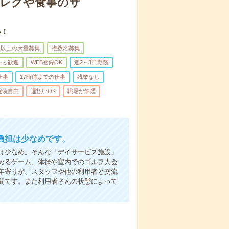
＊レクや食事のサ
い！
名以上の大量募集
複数名募集
ゅふ歓迎
WEB登録OK
週2～3日勤務
仕事
17時前までの仕事
残業なし
服装自由
週払いOK
職場が禁煙
負担は少なめです。
は少なめ。そんな「デイサービス施設」
めるゲーム、体操や室内でのゴルフ大会
年寄りが、スタッフや他の利用者と交流
間です。また利用者さんの状態によって