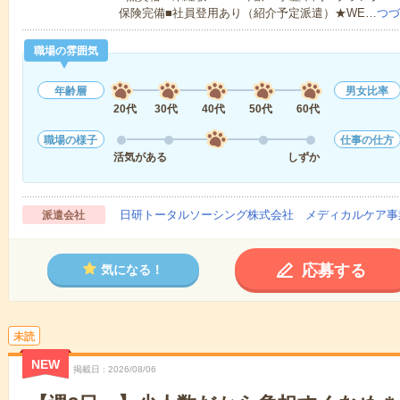
保険完備■社員登用あり（紹介予定派遣）★WE…
つづ
職場の雰囲気
年齢層
男女比率
20代
30代
40代
50代
60代
職場の様子
仕事の仕方
活気がある
しずか
日研トータルソーシング株式会社 メディカルケア事
派遣会社
応募する
気になる！
未読
NEW
掲載日
2026/08/06