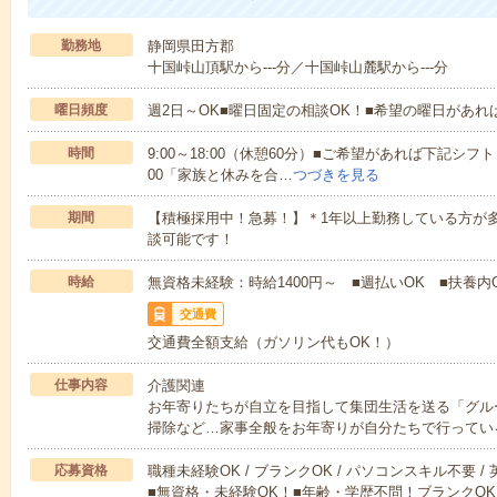
勤務地
静岡県田方郡
十国峠山頂駅から---分／十国峠山麓駅から---分
曜日頻度
週2日～OK■曜日固定の相談OK！■希望の曜日があ
時間
9:00～18:00（休憩60分）■ご希望があれば下記シフトもOK
00「家族と休みを合…
つづきを見る
期間
【積極採用中！急募！】＊1年以上勤務している方が多
談可能です！
時給
無資格未経験：時給1400円～ ■週払いOK ■扶養内O
交通費
交通費全額支給（ガソリン代もOK！）
仕事内容
介護関連
お年寄りたちが自立を目指して集団生活を送る「グル
掃除など…家事全般をお年寄りが自分たちで行ってい
応募資格
職種未経験OK / ブランクOK / パソコンスキル不要 /
■無資格・未経験OK！■年齢・学歴不問！ブランクOK