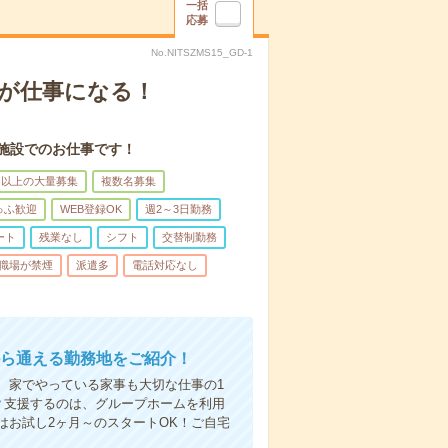
一括
応募
No.NITSZMS15_GD-1
事が仕事になる！
施設でのお仕事です！
名以上の大量募集
複数名募集
ゅふ歓迎
WEB登録OK
週2～3日勤務
ート
残業なし
シフト
交替制勤務
職場が禁煙
派遣多
電話対応なし
から通える勤務地をご紹介！
、家でやっている家事も大切な仕事の1
？支援するのは、グループホームを利用
はお試し2ヶ月～のスタートOK！ご自宅