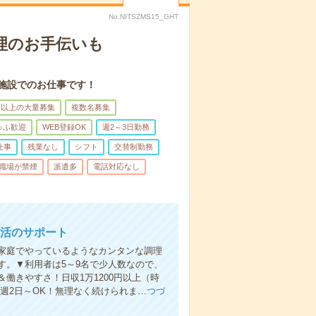
No.NITSZMS15_GHT
理のお手伝いも
施設でのお仕事です！
名以上の大量募集
複数名募集
ゅふ歓迎
WEB登録OK
週2～3日勤務
仕事
残業なし
シフト
交替制勤務
職場が禁煙
派遣多
電話対応なし
生活のサポート
家庭でやっているようなカンタンな調理
す。▼利用者は5～9名で少人数なので、
働きやすさ！日収1万1200円以上（時
＆週2日～OK！無理なく続けられま…
つづ