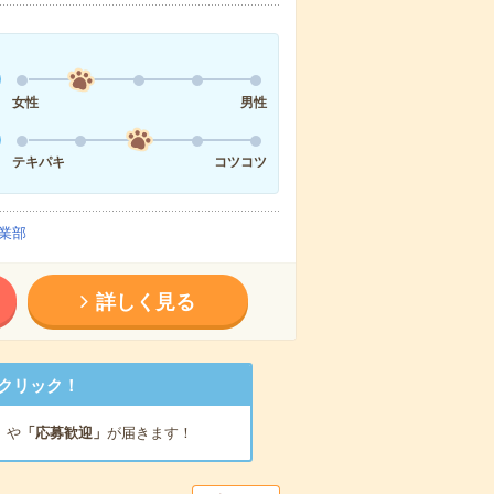
女性
男性
テキパキ
コツコツ
業部
詳しく見る
クリック！
」
や
「応募歓迎」
が届きます！