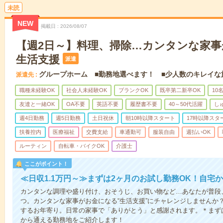
未読
NEW
掲載日
2026/08/07
【週2日～】料理、掃除…カンタンな家
生活支援
派遣
グループホーム ■勤務地選べます！ ■少人数のキレイな
派遣先
職種未経験OK
社会人未経験OK
ブランクOK
既卒第二新卒OK
10
友達と一緒OK
OA不要
英語不要
履歴書不要
40～50代活躍
し
週4日勤務
週5日勤務
土日祝休
朝10時以降スタート
17時以降スタ
扶養控内
医療福祉
交費支給
車通勤可
服装自由
週払いOK
ルーティン
自転車・バイクOK
介護士
ここがポイント！
≪日収1.1万円～≫まずは2ヶ月のお試し勤務OK！自宅
カンタンな調理や盛り付け、おそうじ、お買い物など…あなたが普段
つ。カンタンな家事がお金になる“生活支援”にチャレンジしませんか
するお年寄り。日常の家事で「ありがとう」と感謝されます。＊まず
から通える勤務地をご紹介します！