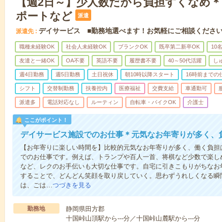
【週2日～】少人数だから負担すくなめ
ポートなど
派遣
デイサービス ■勤務地選べます！お気軽にご相談くださ
派遣先
職種未経験OK
社会人未経験OK
ブランクOK
既卒第二新卒OK
10
友達と一緒OK
OA不要
英語不要
履歴書不要
40～50代活躍
し
週4日勤務
週5日勤務
土日祝休
朝10時以降スタート
16時前までの
シフト
交替制勤務
扶養控内
医療福祉
交費支給
車通勤可
派遣多
電話対応なし
ルーティン
自転車・バイクOK
介護士
ここがポイント！
デイサービス施設でのお仕事＊元気なお年寄りが多く、
【お年寄りに楽しい時間を】比較的元気なお年寄りが多く、働く負担
でのお仕事です。例えば、トランプや百人一首、将棋など少数で楽し
など、レクのお手伝いも大切な仕事です。自宅に引きこもりがちなお
することで、どんどん笑顔を取り戻していく。思わずうれしくなる瞬
は、ごは…
つづきを見る
勤務地
静岡県田方郡
十国峠山頂駅から---分／十国峠山麓駅から---分