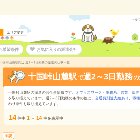
ヘル
エリア変更
た希望条件
お気に入りの派遣会社
十国峠山麓駅周辺 週2～3日勤務の派遣の仕事一覧
十国峠山麓駅
週2～3日勤務
で
の
十国峠山麓駅の派遣のお仕事情報です。
オフィスワーク・事務系
、
営業・販売
を取り揃えています。週2～3日勤務の条件の他に、
交通費別途支給あり
、
職種
わり条件も取り揃えています。
14
1
14
件中
～
件を表示中
未読