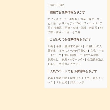
十国峠山頂駅
職種でお仕事情報をさがす
オフィスワーク・事務系
営業・販売・サー
ビス系
クリエイティブ系
IT・エンジニア
系
技術系
医療・介護・福祉・教育系
軽
作業・物流・工場・その他
こだわりでお仕事情報をさがす
短期
単発
職種未経験OK
10名以上の大
量募集
友だちと一緒の応募OK
在宅・リモ
ートワーク
週4日勤務
土日祝のみ勤務
残業なし
副業・WワークOK
交通費別途支
給あり
語学力が活かせる
人気のワードでお仕事情報をさがす
急募
年齢不問
財団法人
英語
書類チェ
ック
テレビ局
封入
大学