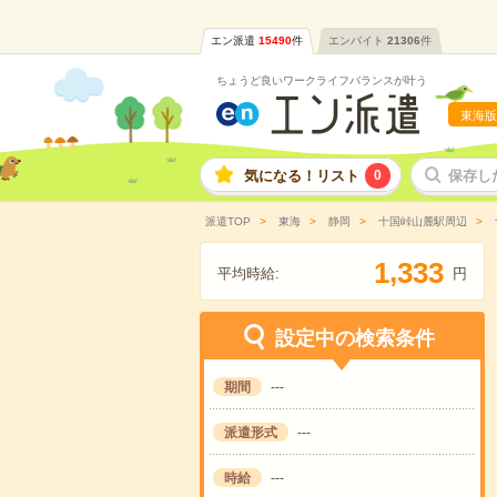
エン派遣
15490
件
エンバイト
21306
件
ちょうど良いワークライフバランスが叶う
東海版
気になる！リスト
0
保存し
派遣TOP
東海
静岡
十国峠山麓駅周辺
,
1
3
3
3
平均時給:
円
設定中の検索条件
期間
---
派遣形式
---
時給
---