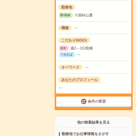
勤務地
十国峠山麓
駅/路線
職種
---
こだわりINDEX
週2～3日勤務
絶対
---
できれば
キーワード
---
あなたのプロフィール
---
条件の変更
他の検索結果を見る
勤務地でお仕事情報をさがす