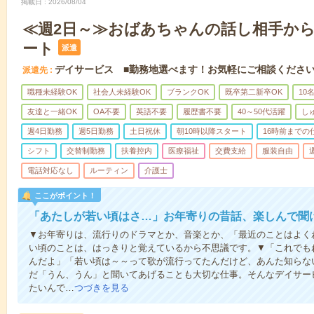
掲載日
2026/08/04
≪週2日～≫おばあちゃんの話し相手か
ート
派遣
デイサービス ■勤務地選べます！お気軽にご相談くださ
派遣先
職種未経験OK
社会人未経験OK
ブランクOK
既卒第二新卒OK
10
友達と一緒OK
OA不要
英語不要
履歴書不要
40～50代活躍
し
週4日勤務
週5日勤務
土日祝休
朝10時以降スタート
16時前までの
シフト
交替制勤務
扶養控内
医療福祉
交費支給
服装自由
電話対応なし
ルーティン
介護士
ここがポイント！
「あたしが若い頃はさ…」お年寄りの昔話、楽しんで聞
▼お年寄りは、流行りのドラマとか、音楽とか、「最近のことはよく
い頃のことは、はっきりと覚えているから不思議です。▼「これでも
んだよ」「若い頃は～～って歌が流行ってたんだけど、あんた知らな
だ「うん、うん」と聞いてあげることも大切な仕事。そんなデイサー
たいんで…
つづきを見る