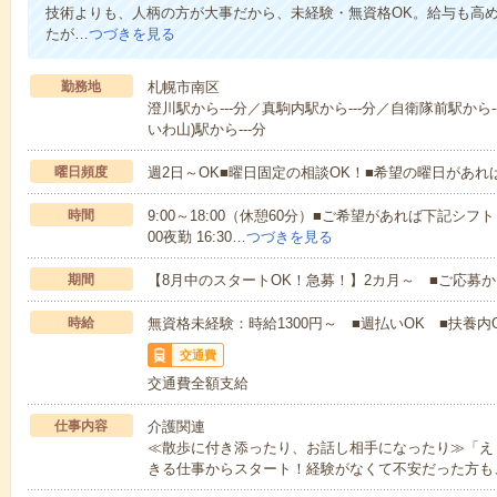
技術よりも、人柄の方が大事だから、未経験・無資格OK。給与も高
たが…
つづきを見る
勤務地
札幌市南区
澄川駅から---分／真駒内駅から---分／自衛隊前駅から--
いわ山)駅から---分
曜日頻度
週2日～OK■曜日固定の相談OK！■希望の曜日があ
時間
9:00～18:00（休憩60分）■ご希望があれば下記シフトもOK
00夜勤 16:30…
つづきを見る
期間
【8月中のスタートOK！急募！】2カ月～ ■ご応募
時給
無資格未経験：時給1300円～ ■週払いOK ■扶養内O
交通費
交通費全額支給
仕事内容
介護関連
≪散歩に付き添ったり、お話し相手になったり≫「え
きる仕事からスタート！経験がなくて不安だった方も