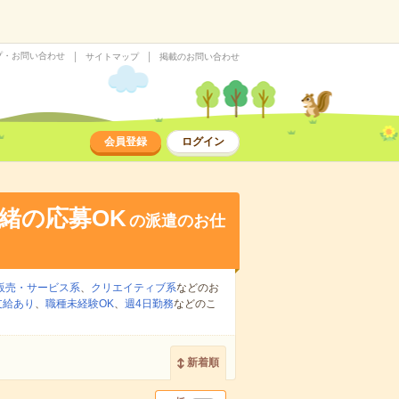
プ・お問い合わせ
サイトマップ
掲載のお問い合わせ
会員登録
ログイン
緒の応募OK
の派遣のお仕
販売・サービス系
、
クリエイティブ系
などのお
支給あり
、
職種未経験OK
、
週4日勤務
などのこ
新着順