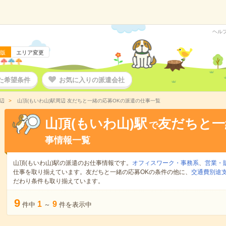
ヘル
版
エリア変更
た希望条件
お気に入りの派遣会社
辺
山頂(もいわ山)駅周辺 友だちと一緒の応募OKの派遣の仕事一覧
山頂(もいわ山)駅
友だちと一
で
事情報一覧
山頂(もいわ山)駅の派遣のお仕事情報です。
オフィスワーク・事務系
、
営業・
仕事を取り揃えています。友だちと一緒の応募OKの条件の他に、
交通費別途
だわり条件も取り揃えています。
9
1
9
件中
～
件を表示中