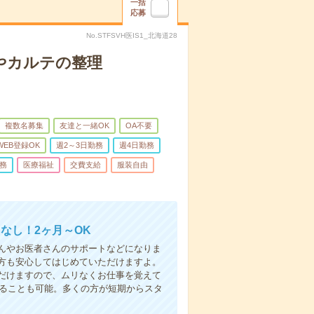
一括
応募
No.STFSVH医IS1_北海道28
やカルテの整理
複数名募集
友達と一緒OK
OA不要
WEB登録OK
週2～3日勤務
週4日勤務
務
医療福祉
交費支給
服装自由
なし！2ヶ月～OK
んやお医者さんのサポートなどになりま
方も安心してはじめていただけますよ。
だけますので、ムリなくお仕事を覚えて
めることも可能。多くの方が短期からスタ