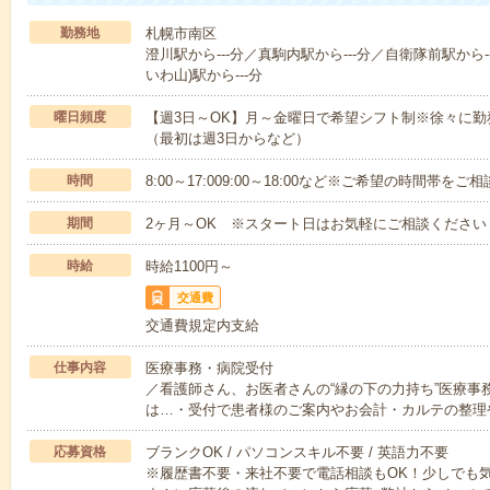
勤務地
札幌市南区
澄川駅から---分／真駒内駅から---分／自衛隊前駅から--
いわ山)駅から---分
曜日頻度
【週3日～OK】月～金曜日で希望シフト制※徐々に
（最初は週3日からなど）
時間
8:00～17:009:00～18:00など※ご希望の時間帯を
期間
2ヶ月～OK ※スタート日はお気軽にご相談ください
時給
時給1100円～
交通費
交通費規定内支給
仕事内容
医療事務・病院受付
／看護師さん、お医者さんの“縁の下の力持ち”医療事
は…・受付で患者様のご案内やお会計・カルテの整理
応募資格
ブランクOK / パソコンスキル不要 / 英語力不要
※履歴書不要・来社不要で電話相談もOK！少しでも