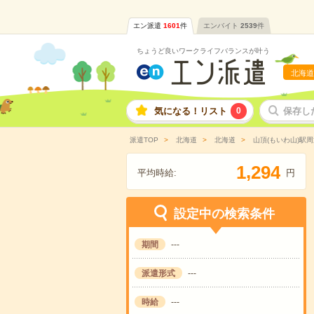
エン派遣
1601
件
エンバイト
2539
件
ちょうど良いワークライフバランスが叶う
北海道
気になる！リスト
0
保存し
派遣TOP
北海道
北海道
山頂(もいわ山)駅周
,
1
2
9
4
平均時給:
円
設定中の検索条件
期間
---
派遣形式
---
時給
---