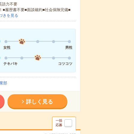
 英語力不要
！■履歴書不要■面談確約■社会保険完備■
づきを見る
女性
男性
テキパキ
コツコツ
業部
詳しく見る
一括
応募