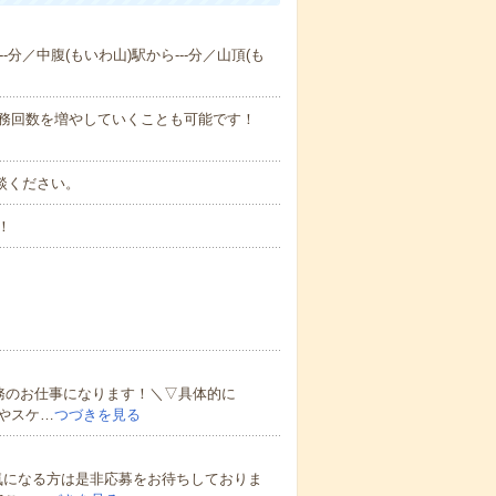
-分／中腹(もいわ山)駅から---分／山頂(も
勤務回数を増やしていくことも可能です！
ご相談ください。
！
務のお仕事になります！＼▽具体的に
やスケ…
つづきを見る
気になる方は是非応募をお待ちしておりま