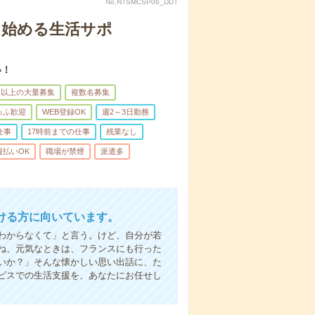
No.NTSMCSP06_DDT
ら始める生活サポ
い！
名以上の大量募集
複数名募集
ゅふ歓迎
WEB登録OK
週2～3日勤務
仕事
17時前までの仕事
残業なし
週払いOK
職場が禁煙
派遣多
ける方に向いています。
わからなくて」と言う。けど、自分が若
ね、元気なときは、フランスにも行った
いか？」そんな懐かしい思い出話に、た
ビスでの生活支援を、あなたにお任せし