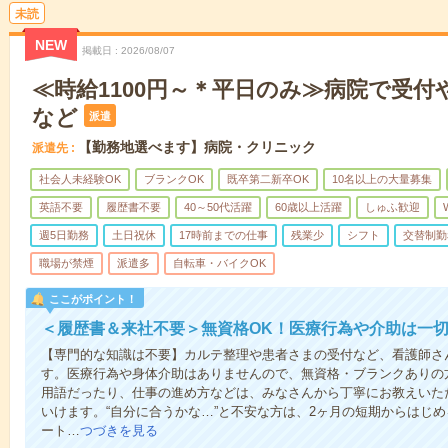
未読
NEW
掲載日
2026/08/07
≪時給1100円～＊平日のみ≫病院で受付
など
派遣
【勤務地選べます】病院・クリニック
派遣先
社会人未経験OK
ブランクOK
既卒第二新卒OK
10名以上の大量募集
英語不要
履歴書不要
40～50代活躍
60歳以上活躍
しゅふ歓迎
週5日勤務
土日祝休
17時前までの仕事
残業少
シフト
交替制勤
職場が禁煙
派遣多
自転車・バイクOK
ここがポイント！
＜履歴書＆来社不要＞無資格OK！医療行為や介助は一切
【専門的な知識は不要】カルテ整理や患者さまの受付など、看護師さ
す。医療行為や身体介助はありませんので、無資格・ブランクありの
用語だったり、仕事の進め方などは、みなさんから丁寧にお教えいた
いけます。“自分に合うかな…”と不安な方は、2ヶ月の短期からはじ
ート…
つづきを見る