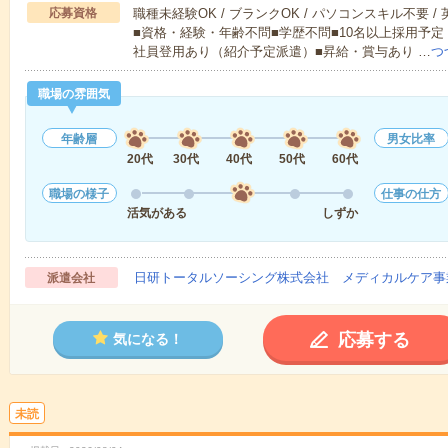
応募資格
職種未経験OK / ブランクOK / パソコンスキル不要 /
■資格・経験・年齢不問■学歴不問■10名以上採用予定
社員登用あり（紹介予定派遣）■昇給・賞与あり …
つ
職場の雰囲気
年齢層
男女比率
20代
30代
40代
50代
60代
職場の様子
仕事の仕方
活気がある
しずか
日研トータルソーシング株式会社 メディカルケア事
派遣会社
応募する
気になる！
未読