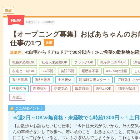
未読
NEW
掲載日
2026/08/05
【オープニング募集】おばあちゃんのお
仕事の1つ
派遣
≪自宅からドアtoドアで30分以内！≫ご希望の勤務地を紹
派遣先
職種未経験OK
社会人未経験OK
ブランクOK
既卒第二新卒OK
10
友達と一緒OK
OA不要
英語不要
履歴書不要
40～50代活躍
し
週4日勤務
週5日勤務
土日祝休
朝10時以降スタート
17時前までの
扶養控内
医療福祉
交費支給
服装自由
週払いOK
職場が禁煙
介護士
ここがポイント！
≪週2日～OK≫無資格・未経験でも時給1300円～！土
【お散歩やお話もだいじな仕事】「今日は天気が良いから、外の空気
んの車椅子を押して散歩へ。若い頃のこと、お孫さんのこと、何気な
にこもってばかりいると、ついふさぎ込んでしまうから。これも大事