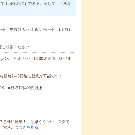
めで土日休みにもできる。そして、「あな
-分／中腹(もいわ山)駅から---分／山頂(も
ればご相談ください！
！早番 7:00～16:00遅番 10:00～19:
から最短2～3日後に就業が可能です！
K ■日収1万400円以上
？意外に簡単！」と思うくらい、スグで
、皆さ…
つづきを見る