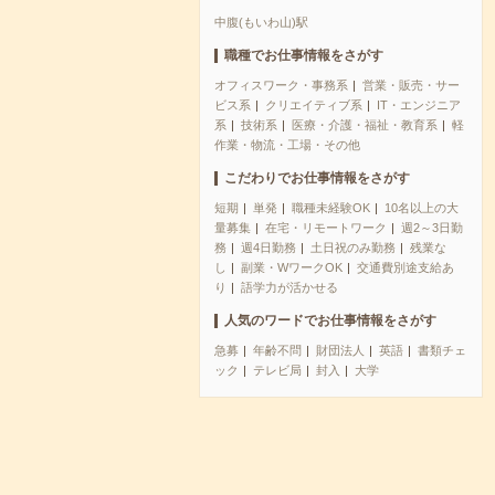
中腹(もいわ山)駅
職種でお仕事情報をさがす
オフィスワーク・事務系
営業・販売・サー
ビス系
クリエイティブ系
IT・エンジニア
系
技術系
医療・介護・福祉・教育系
軽
作業・物流・工場・その他
こだわりでお仕事情報をさがす
短期
単発
職種未経験OK
10名以上の大
量募集
在宅・リモートワーク
週2～3日勤
務
週4日勤務
土日祝のみ勤務
残業な
し
副業・WワークOK
交通費別途支給あ
り
語学力が活かせる
人気のワードでお仕事情報をさがす
急募
年齢不問
財団法人
英語
書類チェ
ック
テレビ局
封入
大学