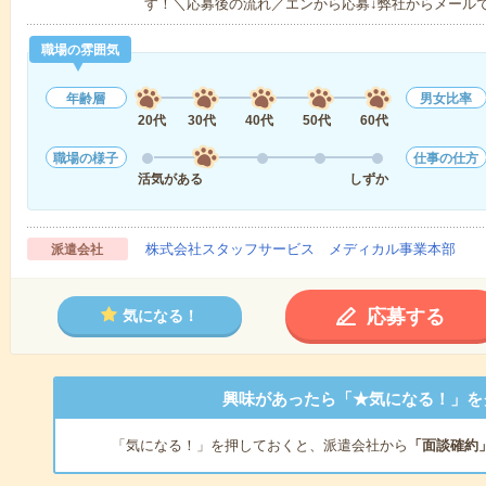
す！＼応募後の流れ／エンから応募↓弊社からメール
職場の雰囲気
年齢層
男女比率
20代
30代
40代
50代
60代
職場の様子
仕事の仕方
活気がある
しずか
株式会社スタッフサービス メディカル事業本部
派遣会社
応募する
気になる！
興味があったら「★気になる！」を
「気になる！」を押しておくと、派遣会社から
「面談確約