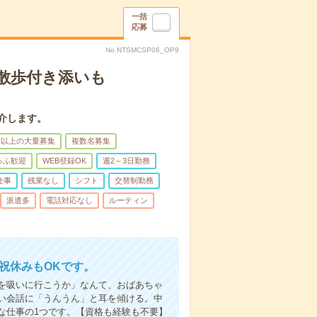
一括
応募
No.NTSMCSP06_OP9
散歩付き添いも
介します。
名以上の大量募集
複数名募集
ゅふ歓迎
WEB登録OK
週2～3日勤務
仕事
残業なし
シフト
交替制勤務
派遣多
電話対応なし
ルーティン
日祝休みもOKです。
を吸いに行こうか」なんて、おばあちゃ
い会話に「うんうん」と耳を傾ける。中
な仕事の1つです。【資格も経験も不要】