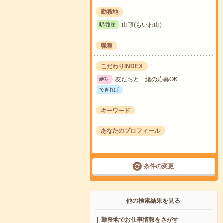
勤務地
山頂(もいわ山)
駅/路線
職種
---
こだわりINDEX
友だちと一緒の応募OK
絶対
---
できれば
キーワード
---
あなたのプロフィール
---
条件の変更
他の検索結果を見る
勤務地でお仕事情報をさがす