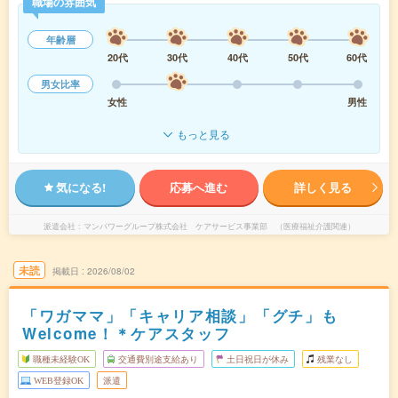
職場の雰囲気
年齢層
20代
30代
40代
50代
60代
男女比率
女性
男性
もっと見る
気になる!
応募へ進む
詳しく見る
派遣会社
マンパワーグループ株式会社 ケアサービス事業部 （医療福祉介護関連）
未読
掲載日
2026/08/02
「ワガママ」「キャリア相談」「グチ」も
Welcome！＊ケアスタッフ
職種未経験OK
交通費別途支給あり
土日祝日が休み
残業なし
WEB登録OK
派遣