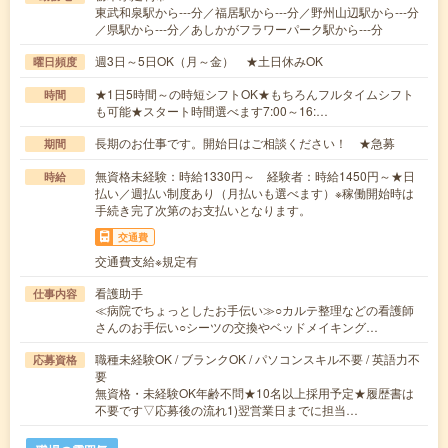
東武和泉駅から---分／福居駅から---分／野州山辺駅から---分
／県駅から---分／あしかがフラワーパーク駅から---分
週3日～5日OK（月～金） ★土日休みOK
曜日頻度
★1日5時間～の時短シフトOK★もちろんフルタイムシフト
時間
も可能★スタート時間選べます7:00～16:…
長期のお仕事です。開始日はご相談ください！ ★急募
期間
無資格未経験：時給1330円～ 経験者：時給1450円～★日
時給
払い／週払い制度あり（月払いも選べます）※稼働開始時は
手続き完了次第のお支払いとなります。
交通費
交通費支給※規定有
看護助手
仕事内容
≪病院でちょっとしたお手伝い≫○カルテ整理などの看護師
さんのお手伝い○シーツの交換やベッドメイキング…
職種未経験OK / ブランクOK / パソコンスキル不要 / 英語力不
応募資格
要
無資格・未経験OK年齢不問★10名以上採用予定★履歴書は
不要です▽応募後の流れ1)翌営業日までに担当…