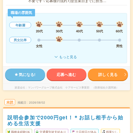
不要です▽応募後の流れ1)翌営業日までに担当…
職場の雰囲気
年齢層
20代
30代
40代
50代
60代
男女比率
女性
男性
もっと見る
気になる!
応募へ進む
詳しく見る
派遣会社
マンパワーグループ株式会社 ケアサービス事業部 （医療福祉介護関連）
未読
掲載日
2026/08/02
説明会参加で2000円get！＊お話し相手から始
める生活支援
職種未経験OK
交通費別途支給あり
土日祝日が休み
残業なし