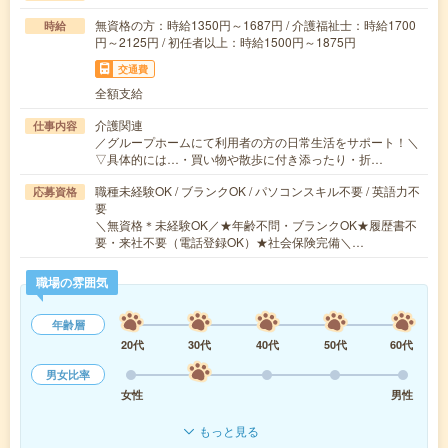
無資格の方：時給1350円～1687円 / 介護福祉士：時給1700
時給
円～2125円 / 初任者以上：時給1500円～1875円
交通費
全額支給
介護関連
仕事内容
／グループホームにて利用者の方の日常生活をサポート！＼
▽具体的には…・買い物や散歩に付き添ったり・折…
職種未経験OK / ブランクOK / パソコンスキル不要 / 英語力不
応募資格
要
＼無資格＊未経験OK／★年齢不問・ブランクOK★履歴書不
要・来社不要（電話登録OK）★社会保険完備＼…
職場の雰囲気
年齢層
20代
30代
40代
50代
60代
男女比率
女性
男性
もっと見る