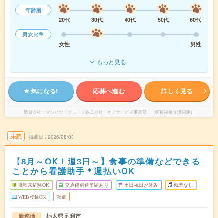
年齢層
20代
30代
40代
50代
60代
男女比率
女性
男性
もっと見る
気になる!
応募へ進む
詳しく見る
派遣会社
マンパワーグループ株式会社 ケアサービス事業部 （医療福祉介護関連）
未読
掲載日
2026/08/03
【8月～OK！週3日～】食事の準備などできる
ことから看護助手＊週払いOK
職種未経験OK
交通費別途支給あり
土日祝日が休み
残業なし
WEB登録OK
派遣
栃木県足利市
勤務地