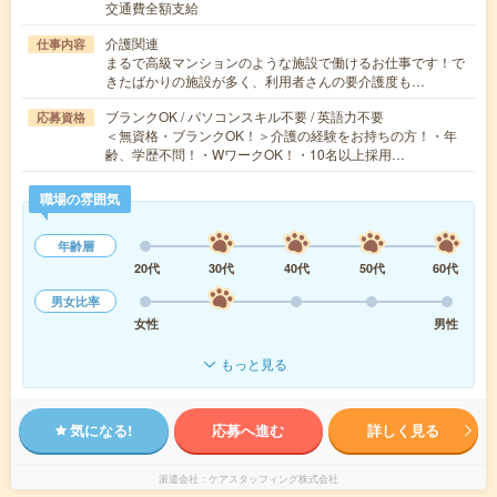
交通費全額支給
介護関連
仕事内容
まるで高級マンションのような施設で働けるお仕事です！で
きたばかりの施設が多く、利用者さんの要介護度も…
ブランクOK / パソコンスキル不要 / 英語力不要
応募資格
＜無資格・ブランクOK！＞介護の経験をお持ちの方！・年
齢、学歴不問！・WワークOK！・10名以上採用…
職場の雰囲気
年齢層
20代
30代
40代
50代
60代
男女比率
女性
男性
もっと見る
気になる!
応募へ進む
詳しく見る
派遣会社
ケアスタッフィング株式会社