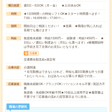
週3日～5日OK（月～金） ★土日休みOK
曜日頻度
★1日5時間～の時短シフトOK★スタート時間選べます！
時間
7:00～16:009:00～17:0011:…
開始日はご相談ください！ ★急募 ★職場が気に入れば、
期間
長期でも働けます！
無資格未経験：時給1330円～ 経験者：時給1450円～ ★
時給
日払い／週払い制度あり（月払いも選べます）※稼働開始時
は手続き完了次第のお支払いとなります。
交通費
交通費全額支給※規定有
介護関連
仕事内容
＊在宅勤務はできないけれど、時短も週3日勤務も叶う介護
＊おじいちゃん、おばあちゃんが暮らす施設での生…
職種未経験OK / ブランクOK / パソコンスキル不要 / 英語力不
応募資格
要
無資格・未経験OK年齢不問★10名以上採用予定★履歴書は
不要です▽応募後の流れ1)翌営業日までに担当…
職場の雰囲気