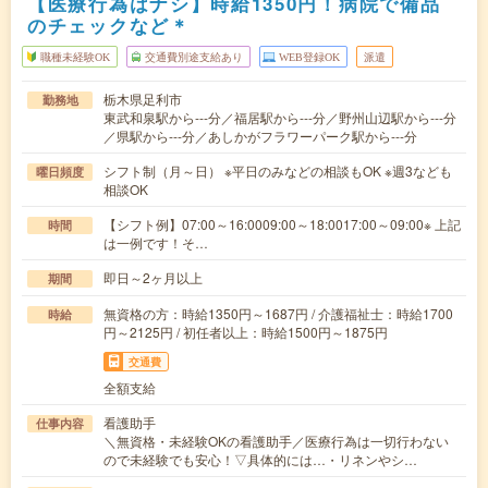
【医療行為はナシ】時給1350円！病院で備品
のチェックなど＊
職種未経験OK
交通費別途支給あり
WEB登録OK
派遣
栃木県足利市
勤務地
東武和泉駅から---分／福居駅から---分／野州山辺駅から---分
／県駅から---分／あしかがフラワーパーク駅から---分
シフト制（月～日） ※平日のみなどの相談もOK ※週3なども
曜日頻度
相談OK
【シフト例】07:00～16:0009:00～18:0017:00～09:00※ 上記
時間
は一例です！そ…
即日～2ヶ月以上
期間
無資格の方：時給1350円～1687円 / 介護福祉士：時給1700
時給
円～2125円 / 初任者以上：時給1500円～1875円
交通費
全額支給
看護助手
仕事内容
＼無資格・未経験OKの看護助手／医療行為は一切行わない
ので未経験でも安心！▽具体的には…・リネンやシ…