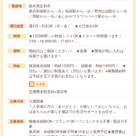
栃木県足利市
勤務地
東武和泉駅から---分／福居駅から---分／野州山辺駅から---分
／県駅から---分／あしかがフラワーパーク駅から---分
週3日～5日OK（月～金） ★土日休みOK
曜日頻度
★1日5時間～の時短シフトOK★スタート時間選べます！
時間
7:00～16:009:00～17:0011:…
開始日はご相談ください！ ★急募 ★職場が気に入れば、
期間
長期でも働けます！
無資格未経験：時給1330円～ 経験者：時給1450円～ ★
時給
日払い／週払い制度あり（月払いも選べます）※稼働開始時
は手続き完了次第のお支払いとなります。
交通費
交通費全額支給※規定有
介護関連
仕事内容
＊入居者の方の「ありがとう」が嬉しい＊おじいちゃん、お
ばあちゃんが暮らす施設での生活サポートをお任せ…
職種未経験OK / ブランクOK / パソコンスキル不要 / 英語力不
応募資格
要
無資格・未経験OK年齢不問★10名以上採用予定★履歴書は