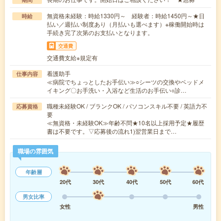
無資格未経験：時給1330円～ 経験者：時給1450円～★日
時給
払い／週払い制度あり（月払いも選べます）※稼働開始時は
手続き完了次第のお支払いとなります。
交通費
交通費支給※規定有
看護助手
仕事内容
≪病院でちょっとしたお手伝い≫○シーツの交換やベッドメ
イキング〇お手洗い・入浴など生活のお手伝い○診…
職種未経験OK / ブランクOK / パソコンスキル不要 / 英語力不
応募資格
要
≪無資格・未経験OK≫年齢不問★10名以上採用予定★履歴
書は不要です。▽応募後の流れ1)翌営業日まで…
職場の雰囲気
年齢層
20代
30代
40代
50代
60代
男女比率
女性
男性