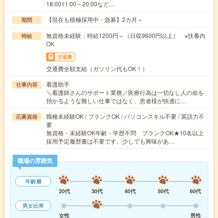
18:0011:00～20:00など…
【現在も積極採用中・急募】2カ月～
期間
無資格未経験：時給1200円～（日収9600円以上） ※扶養内
時給
OK
交通費
交通費全額支給（ガソリン代もOK！）
看護助手
仕事内容
＼看護師さんのサポート業務／医療行為は一切なし人の命を
預かるような難しい仕事ではなく、患者様が快適に…
職種未経験OK / ブランクOK / パソコンスキル不要 / 英語力不
応募資格
要
無資格・未経験OK年齢・学歴不問 ブランクOK★10名以上
採用予定履歴書は不要です。少しでも興味があ…
職場の雰囲気
年齢層
20代
30代
40代
50代
60代
男女比率
女性
男性