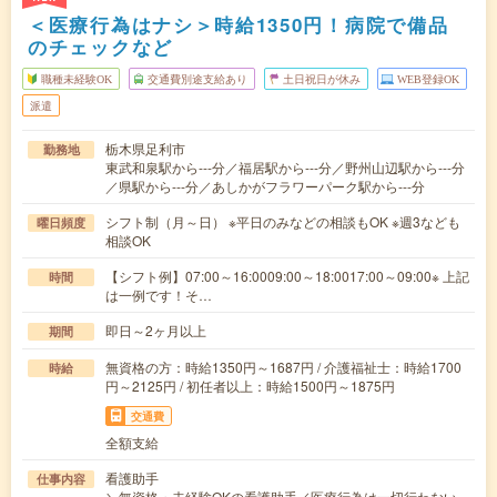
＜医療行為はナシ＞時給1350円！病院で備品
のチェックなど
職種未経験OK
交通費別途支給あり
土日祝日が休み
WEB登録OK
派遣
栃木県足利市
勤務地
東武和泉駅から---分／福居駅から---分／野州山辺駅から---分
／県駅から---分／あしかがフラワーパーク駅から---分
シフト制（月～日） ※平日のみなどの相談もOK ※週3なども
曜日頻度
相談OK
【シフト例】07:00～16:0009:00～18:0017:00～09:00※ 上記
時間
は一例です！そ…
即日～2ヶ月以上
期間
無資格の方：時給1350円～1687円 / 介護福祉士：時給1700
時給
円～2125円 / 初任者以上：時給1500円～1875円
交通費
全額支給
看護助手
仕事内容
＼無資格・未経験OKの看護助手／医療行為は一切行わない