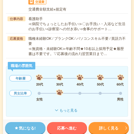
交通費
交通費全額支給※規定有
看護助手
仕事内容
≪病院でちょっとしたお手伝い≫〇お手洗い・入浴など生活
のお手伝い○診察室への付き添い○食事のサポート…
職種未経験OK / ブランクOK / パソコンスキル不要 / 英語力不
応募資格
要
≪無資格・未経験OK≫年齢不問★10名以上採用予定★履歴
書は不要です。▽応募後の流れ1)翌営業日まで…
職場の雰囲気
年齢層
20代
30代
40代
50代
60代
男女比率
女性
男性
もっと見る
気になる!
応募へ進む
詳しく見る