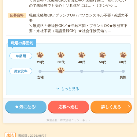
ので未経験でも安心！▽具体的には…・リネンやシ…
職種未経験OK / ブランクOK / パソコンスキル不要 / 英語力不
応募資格
要
＼無資格＊未経験OK／★年齢不問・ブランクOK★履歴書不
要・来社不要（電話登録OK）★社会保険完備＼…
職場の雰囲気
年齢層
20代
30代
40代
50代
60代
男女比率
女性
男性
もっと見る
気になる!
応募へ進む
詳しく見る
派遣会社
株式会社ニッソーネット
未読
掲載日
2026/08/07