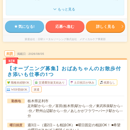
もっと見る
気になる!
応募へ進む
詳しく見る
派遣会社
日研トータルソーシング株式会社 メディカルケア事業部
未読
掲載日
2026/08/05
NEW
【オープニング募集】おばあちゃんのお散歩付
き添いも仕事の1つ
職種未経験OK
交通費別途支給あり
土日祝日が休み
残業なし
WEB登録OK
派遣
栃木県足利市
勤務地
足利駅から---分／富田(栃木県)駅から---分／東武和泉駅から--
-分／野州山辺駅から---分／あしかがフラワーパーク駅から---
分
週3日～（週2日～も相談OK） ■曜日固定の相談OK！ ■希望
曜日頻度
の曜日があればご相談ください！