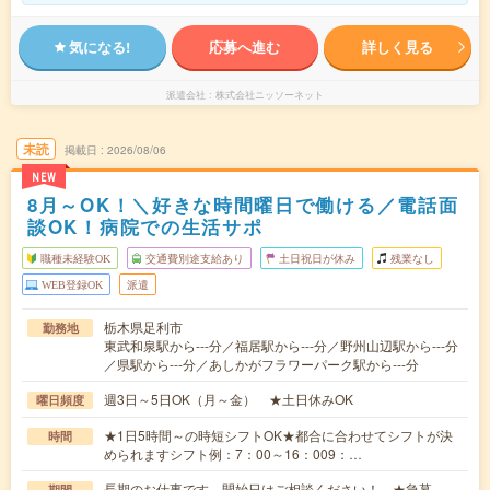
気になる!
応募へ進む
詳しく見る
派遣会社
株式会社ニッソーネット
未読
掲載日
2026/08/06
NEW
8月～OK！＼好きな時間曜日で働ける／電話面
談OK！病院での生活サポ
職種未経験OK
交通費別途支給あり
土日祝日が休み
残業なし
WEB登録OK
派遣
栃木県足利市
勤務地
東武和泉駅から---分／福居駅から---分／野州山辺駅から---分
／県駅から---分／あしかがフラワーパーク駅から---分
週3日～5日OK（月～金） ★土日休みOK
曜日頻度
★1日5時間～の時短シフトOK★都合に合わせてシフトが決
時間
められますシフト例：7：00～16：009：…
長期のお仕事です。開始日はご相談ください！ ★急募
期間