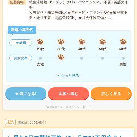
職種未経験OK / ブランクOK / パソコンスキル不要 / 英語力不
応募資格
要
＼無資格＊未経験OK／★年齢不問・ブランクOK★履歴書不
要・来社不要（電話登録OK）★社会保険完備＼…
職場の雰囲気
年齢層
20代
30代
40代
50代
60代
男女比率
女性
男性
もっと見る
気になる!
応募へ進む
詳しく見る
派遣会社
株式会社ニッソーネット
未読
掲載日
2026/08/01