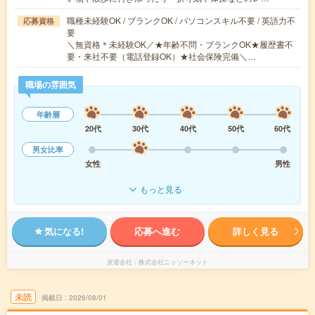
職種未経験OK / ブランクOK / パソコンスキル不要 / 英語力不
応募資格
要
＼無資格＊未経験OK／★年齢不問・ブランクOK★履歴書不
要・来社不要（電話登録OK）★社会保険完備＼…
職場の雰囲気
年齢層
20代
30代
40代
50代
60代
男女比率
女性
男性
もっと見る
気になる!
応募へ進む
詳しく見る
派遣会社
株式会社ニッソーネット
未読
掲載日
2026/08/01