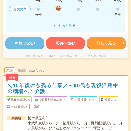
20代
30代
40代
50代
60代
男女比率
女性
男性
もっと見る
気になる!
応募へ進む
詳しく見る
派遣会社
日研トータルソーシング株式会社 メディカルケア事業部
未読
掲載日
2026/08/05
NEW
＼10年後にも残る仕事／～60代も現役活躍中
の職場へ＊介護
職種未経験OK
交通費別途支給あり
土日祝日が休み
残業なし
WEB登録OK
派遣
栃木県足利市
勤務地
東武和泉駅から---分／福居駅から---分／野州山辺駅から---分
／県駅から---分／あしかがフラワーパーク駅から---分