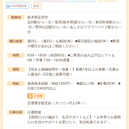
WEB登録OK
派遣
栃木県足利市
勤務地
足利駅から---分／富田(栃木県)駅から---分／東武和泉駅から--
-分／野州山辺駅から---分／あしかがフラワーパーク駅から---
分
週3日～（週2日～も相談OK） ■曜日固定の相談OK！ ■希望
曜日頻度
の曜日があればご相談ください！
9:00～18:00（休憩60分）■ご希望があれば下記シフトも
時間
OK！早番 7:00～16:00遅番 …
【現在も積極採用中！急募！】勤務1年以上が多数！応募か
期間
ら最短2～3日後に就業可能！
無資格未経験：時給1300円～ ■週払いOK ■扶養内OK ■
時給
日収1万400円以上
交通費
交通費全額支給（ガソリン代もOK！）
介護関連
仕事内容
【昼間だけの施設で、生活サポートなど】＊お年寄りが昼間
だけ生活のサポートを受けたり、気分転換できるデ…