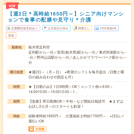
NEW
【週2日＊高時給1650円～】シニア向けマンシ
ョンで食事の配膳や見守り＊介護
交通費別途支給あり
土日祝日が休み
残業なし
WEB登録OK
派遣
栃木県足利市
勤務地
足利駅から---分／富田(栃木県)駅から---分／東武和泉駅から--
-分／野州山辺駅から---分／あしかがフラワーパーク駅から---
分
★週2日～（月～日） ※希望のシフトを毎月提出（日数と曜
曜日頻度
日の組み合わせや固定も可）
★【日勤のみ】1日5時間～OK！≪シフト例≫9:00～
時間
14:0010:00～15:0012:00～1…
【急募】即日勤務OK！中旬～など開始日相談可 ★まずは
期間
お試し2カ月～のスタートも歓迎！
経験者時給1650円～ 介護福祉士時給1700円～ ※日払い/
時給
週払いOK
交通費