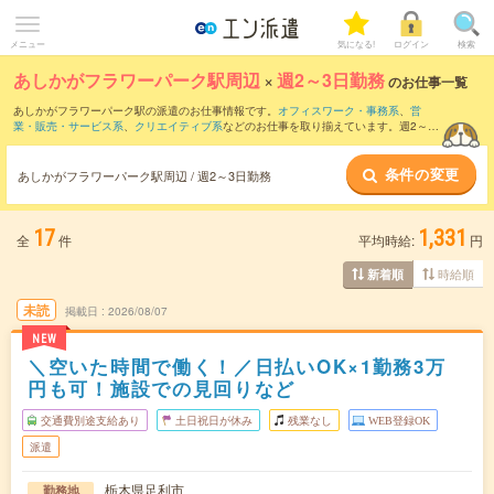
メニュー
気になる!
ログイン
検索
あしかがフラワーパーク駅周辺
×
週2～3日勤務
のお仕事一覧
あしかがフラワーパーク駅の派遣のお仕事情報です。
オフィスワーク・事務系
、
営
業・販売・サービス系
、
クリエイティブ系
などのお仕事を取り揃えています。週2～3
日勤務の条件の他に、
交通費別途支給あり
、
職種未経験OK
、
友だちと一緒の応募OK
などのこだわり条件も取り揃えています。
条件の変更
あしかがフラワーパーク駅周辺 / 週2～3日勤務
17
1,331
全
件
平均時給:
円
時給順
新着順
未読
掲載日
2026/08/07
NEW
＼空いた時間で働く！／日払いOK×1勤務3万
円も可！施設での見回りなど
交通費別途支給あり
土日祝日が休み
残業なし
WEB登録OK
派遣
栃木県足利市
勤務地