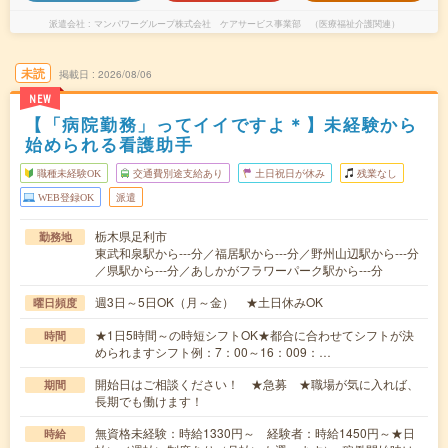
派遣会社
マンパワーグループ株式会社 ケアサービス事業部 （医療福祉介護関連）
未読
掲載日
2026/08/06
NEW
【「病院勤務」ってイイですよ＊】未経験から
始められる看護助手
職種未経験OK
交通費別途支給あり
土日祝日が休み
残業なし
WEB登録OK
派遣
栃木県足利市
勤務地
東武和泉駅から---分／福居駅から---分／野州山辺駅から---分
／県駅から---分／あしかがフラワーパーク駅から---分
週3日～5日OK（月～金） ★土日休みOK
曜日頻度
★1日5時間～の時短シフトOK★都合に合わせてシフトが決
時間
められますシフト例：7：00～16：009：…
開始日はご相談ください！ ★急募 ★職場が気に入れば、
期間
長期でも働けます！
無資格未経験：時給1330円～ 経験者：時給1450円～★日
時給