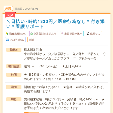
未読
掲載日
2026/08/06
NEW
＼日払い×時給1330円／医療行為なし＊付き添
い＊看護サポート
職種未経験OK
交通費別途支給あり
土日祝日が休み
残業なし
WEB登録OK
派遣
栃木県足利市
勤務地
東武和泉駅から---分／福居駅から---分／野州山辺駅から---分
／県駅から---分／あしかがフラワーパーク駅から---分
週3日～5日OK（月～金） ★土日休みOK
曜日頻度
★1日5時間～の時短シフトOK★都合に合わせてシフトが決
時間
められますシフト例：7：00～16：009：…
開始日はご相談ください！ ★急募 ★職場が気に入れば、
期間
長期でも働けます！
無資格未経験：時給1330円～ 経験者：時給1450円～ ★
時給
日払い／週払い制度あり（月払いも選べます）※稼働開始時
は手続き完了次第のお支払いとなります。