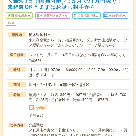
＼最短3日で開始可能／3ヵ月で71万円稼ぐ！
未経験OK＊まずはお話し相手から
職種未経験OK
交通費別途支給あり
土日祝日が休み
WEB登録OK
派遣
栃木県足利市
勤務地
東武和泉駅から---分／福居駅から---分／野州山辺駅から---分
／県駅から---分／あしかがフラワーパーク駅から---分
シフト制（月～日） ※平日のみなどの相談もOK ※週3なども
曜日頻度
相談OK
【シフト例】07:00～16:0009:00～18:0017:00～09:00※ 上記
時間
は一例です！そ…
即日～2ヶ月以上 ■開始日の相談OK！
期間
無資格の方：時給1350円～1687円 / 介護福祉士：時給1700
時給
円～2125円 / 初任者以上：時給1500円～1875円
交通費
全額支給
介護関連
仕事内容
／利用者の方の日常生活をサポート！＼▽具体的には…・買
い物や散歩に付き添ったり・折り紙や体操などのレ…