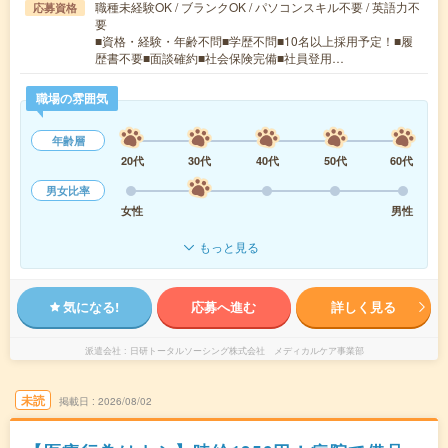
職種未経験OK / ブランクOK / パソコンスキル不要 / 英語力不
応募資格
要
■資格・経験・年齢不問■学歴不問■10名以上採用予定！■履
歴書不要■面談確約■社会保険完備■社員登用…
職場の雰囲気
年齢層
20代
30代
40代
50代
60代
男女比率
女性
男性
もっと見る
気になる!
応募へ進む
詳しく見る
派遣会社
日研トータルソーシング株式会社 メディカルケア事業部
未読
掲載日
2026/08/02