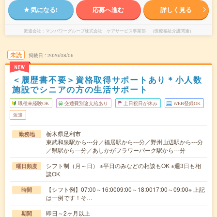
気になる!
応募へ進む
詳しく見る
派遣会社
マンパワーグループ株式会社 ケアサービス事業部 （医療福祉介護関連）
未読
掲載日
2026/08/06
NEW
＜履歴書不要＞資格取得サポートあり＊小人数
施設でシニアの方の生活サポート
職種未経験OK
交通費別途支給あり
土日祝日が休み
WEB登録OK
派遣
栃木県足利市
勤務地
東武和泉駅から---分／福居駅から---分／野州山辺駅から---分
／県駅から---分／あしかがフラワーパーク駅から---分
シフト制（月～日） ※平日のみなどの相談もOK ※週3日も相
曜日頻度
談OK
【シフト例】07:00～16:0009:00～18:0017:00～09:00※ 上記
時間
は一例です！そ…
即日～2ヶ月以上
期間