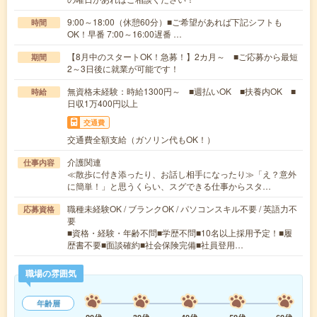
9:00～18:00（休憩60分）■ご希望があれば下記シフトも
時間
OK！早番 7:00～16:00遅番 …
【8月中のスタートOK！急募！】2カ月～ ■ご応募から最短
期間
2～3日後に就業が可能です！
無資格未経験：時給1300円～ ■週払いOK ■扶養内OK ■
時給
日収1万400円以上
交通費
交通費全額支給（ガソリン代もOK！）
介護関連
仕事内容
≪散歩に付き添ったり、お話し相手になったり≫「え？意外
に簡単！」と思うくらい、スグできる仕事からスタ…
職種未経験OK / ブランクOK / パソコンスキル不要 / 英語力不
応募資格
要
■資格・経験・年齢不問■学歴不問■10名以上採用予定！■履
歴書不要■面談確約■社会保険完備■社員登用…
職場の雰囲気
年齢層