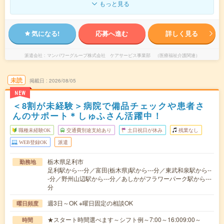
もっと見る
気になる!
応募へ進む
詳しく見る
派遣会社
マンパワーグループ株式会社 ケアサービス事業部 （医療福祉介護関連）
未読
掲載日
2026/08/05
NEW
＜8割が未経験＞病院で備品チェックや患者さ
んのサポート＊しゅふさん活躍中！
職種未経験OK
交通費別途支給あり
土日祝日が休み
残業なし
WEB登録OK
派遣
栃木県足利市
勤務地
足利駅から---分／富田(栃木県)駅から---分／東武和泉駅から--
-分／野州山辺駅から---分／あしかがフラワーパーク駅から---
分
週3日～OK ※曜日固定の相談OK
曜日頻度
★スタート時間選べます～シフト例～7:00～16:009:00～
時間