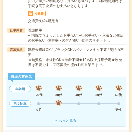
払い／週払い制度あり（月払いも選べます）※稼働開始時は
手続き完了次第のお支払いとなります。
交通費
交通費支給※規定有
看護助手
仕事内容
≪病院でちょっとしたお手伝い≫〇お手洗い・入浴など生活
のお手伝い○診察室への付き添い○食事のサポート…
職種未経験OK / ブランクOK / パソコンスキル不要 / 英語力不
応募資格
要
≪無資格・未経験OK≫年齢不問★10名以上採用予定★履歴
書は不要です。▽応募後の流れ1)翌営業日まで…
職場の雰囲気
年齢層
20代
30代
40代
50代
60代
男女比率
女性
男性
もっと見る