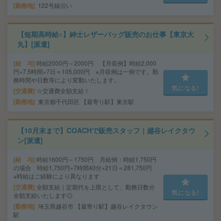
勤務地
122号線沿い
【短期高時給○】紳士レザーバッグ販売のお仕事【東京大
丸】[派遣]
給 与
時給2000円～2000円 【月収例】時給2,000
円×7.5時間×7日＝105,000円 ※月収例は一例です。勤
務時間や日数等により変動いたします。
気になる!
交通費
☆交通費全額支給！
勤務地
東京都千代田区 【最寄り駅】東京駅
【10月末まで】COACHで販売スタッフ｜越谷レイクタウ
ン[派遣]
給 与
時給1600円～1750円 月給例：時給1,750円
の場合 時給1,750円×7時間40分×21日＝281,750円
※時給はご経験により異なります
交通費
全額支給｜定期代を上限として、勤務日数分
気になる!
全額支給いたします◎
勤務地
埼玉県越谷市 【最寄り駅】越谷レイクタウン
駅