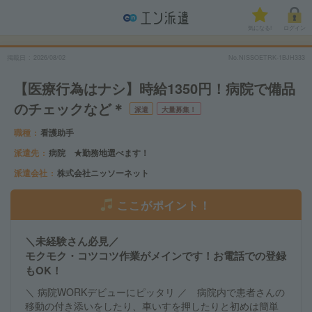
気になる!
ログイン
掲載日
2026/08/02
No.NISSOETRK-1BJH333
【医療行為はナシ】時給1350円！病院で備品
のチェックなど＊
派遣
大量募集！
職種
看護助手
派遣先
病院 ★勤務地選べます！
派遣会社
株式会社ニッソーネット
ここがポイント！
＼未経験さん必見／
モクモク・コツコツ作業がメインです！お電話での登録
もOK！
＼ 病院WORKデビューにピッタリ ／ 病院内で患者さんの
移動の付き添いをしたり、車いすを押したりと初めは簡単