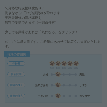
＼資格取得支援制度あり／
働きながら0円で介護資格が取れます！
実務者研修の資格講座を
無料で受講できます（一部条件有）
少しでも興味があれば「気になる」をクリック！
※こちらは求人例です。ご希望にあわせて幅広くご提案いたしま
す。
職場の雰囲気
年齢層
20代
30代
40代
50代
60代
男女比率
女性
男性
職場の様子
活気がある
しずか
仕事の仕方
テキパキ
コツコツ