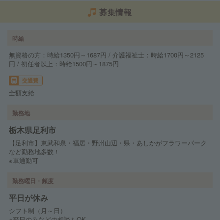
募集情報
時給
無資格の方：時給1350円～1687円 / 介護福祉士：時給1700円～2125
円 / 初任者以上：時給1500円～1875円
交通費
全額支給
勤務地
栃木県足利市
【足利市】東武和泉・福居・野州山辺・県・あしかがフラワーパーク
など勤務地多数！
※車通勤可
勤務曜日・頻度
平日が休み
シフト制（月～日）
※平日のみなどの相談もOK