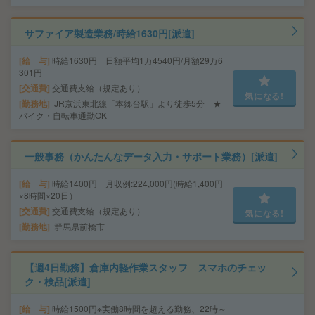
サファイア製造業務/時給1630円[派遣]
給 与
時給1630円 日額平均1万4540円/月額29万6
301円
交通費
交通費支給（規定あり）
気になる!
勤務地
JR京浜東北線「本郷台駅」より徒歩5分 ★
バイク・自転車通勤OK
一般事務（かんたんなデータ入力・サポート業務）[派遣]
給 与
時給1400円 月収例:224,000円(時給1,400円
×8時間×20日）
交通費
交通費支給（規定あり）
気になる!
勤務地
群馬県前橋市
【週4日勤務】倉庫内軽作業スタッフ スマホのチェッ
ク・検品[派遣]
給 与
時給1500円※実働8時間を超える勤務、22時～