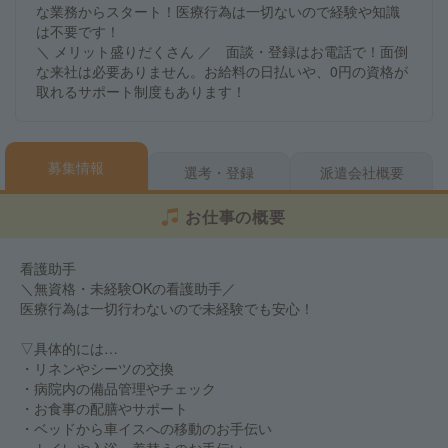
な業務からスタート！医療行為は一切ないので経験や知識
は不要です！
＼ メリット盛りだくさん ／ 面談・登録はお電話で！面倒
な来社は必要ありません。お給料の日払いや、0円の資格が
取れるサポート制度もあります！
募集情報
選考・登録
派遣会社概要
お仕事の概要
看護助手
＼無資格・未経験OKの看護助手／
医療行為は一切行わないので未経験でも安心！
▽具体的には…
・リネンやシーツの交換
・病院内の備品管理やチェック
・お食事の配膳やサポート
・ベッドから車イスへの移動のお手伝い