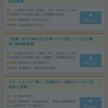
詰め[派遣]
給 与
時給1250円／月収例：120、000円＝1、250
円×8時間×12日勤務の場合＋交通費別途支給
交通費
実費支給／当社規定あり。
気になる!
勤務地
有名牧場のすぐ近く
【急募】座り仕事＆立ち仕事バランス良し！ピカピカ職
場で軽作業[派遣]
給 与
時給1250円／月収例：210、000円＝1、250
円×8時間×21日勤務の場合＋残業代、交通費別途支給
交通費
実費支給／当社規定あり。
気になる!
勤務地
車通勤OK（無料駐車場完備）
スピードよりも丁寧に！未経験OK！作業はカンタン×完
全座り[派遣]
給 与
時給1500円
交通費
実費支給／当社規定あり。通勤交通費実費支
払／上限4万円／月※規定あり
気になる!