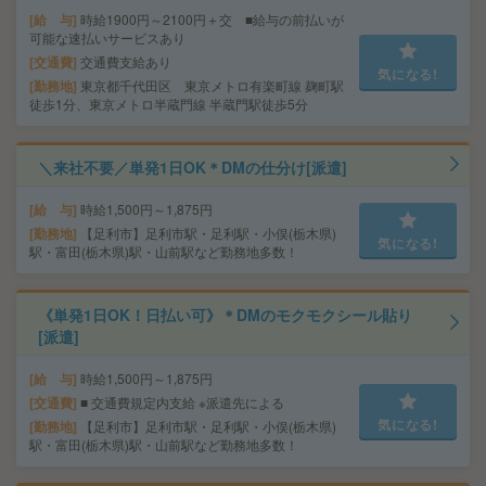
給 与
時給1900円～2100円＋交 ■給与の前払いが
可能な速払いサービスあり
交通費
交通費支給あり
気になる!
勤務地
東京都千代田区 東京メトロ有楽町線 麹町駅
徒歩1分、東京メトロ半蔵門線 半蔵門駅徒歩5分
＼来社不要／単発1日OK＊DMの仕分け[派遣]
給 与
時給1,500円～1,875円
勤務地
【足利市】足利市駅・足利駅・小俣(栃木県)
気になる!
駅・富田(栃木県)駅・山前駅など勤務地多数！
《単発1日OK！日払い可》＊DMのモクモクシール貼り
[派遣]
給 与
時給1,500円～1,875円
交通費
■ 交通費規定内支給 ※派遣先による
気になる!
勤務地
【足利市】足利市駅・足利駅・小俣(栃木県)
駅・富田(栃木県)駅・山前駅など勤務地多数！