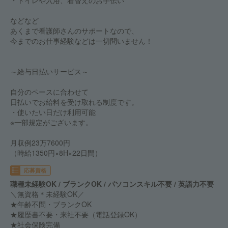
・トイレや入浴、着替えのお手伝い
などなど
あくまで看護師さんのサポートなので、
今までのお仕事経験などは一切問いません！
～給与日払いサービス～
自分のペースに合わせて
日払いでお給料を受け取れる制度です。
・使いたい日だけ利用可能
※一部規定がございます。
月収例23万7600円
（時給1350円×8H×22日間）
応募資格
職種未経験OK / ブランクOK / パソコンスキル不要 / 英語力不要
＼無資格＊未経験OK／
★年齢不問・ブランクOK
★履歴書不要・来社不要（電話登録OK）
★社会保険完備