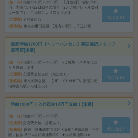
給 与
時給1540円～1600円 【月給例】時給1,540
円 実働7.5H×22日勤務の場合「254,100円」※月収例
は一例です。ご経験により異なります。
気になる!
交通費
全額支給◎
勤務地
東京都世田谷区 【最寄り駅】二子玉川駅
最高時給1700円【ヘリーハンセン】英語通訳スタッフ
原宿店[派遣]
給 与
時給1550円～1700円 ※ご経験・スキルによ
り考慮致します
交通費
交通費全額支給（規定あり）
気になる!
勤務地
東京都渋谷区 【HELLY HANSEN 原宿】明
治神宮前駅から徒歩5分
時給1900円！入社祝金10万円支給！[派遣]
給 与
時給1900円～2375円
交通費
交通費支給（規定あり）
気になる!
勤務地
神奈川県川崎市中原区大倉町/JR南武線「平間
駅」徒歩15分 ※自転車通勤OK ★自転車通勤ＯＫ