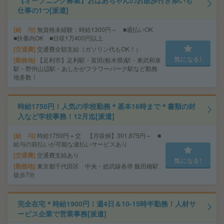
【オープニング募集】おばあちゃんのお散歩付き添いも
仕事の1つ[派遣]
給 与
無資格未経験：時給1300円～ ■週払いOK
■扶養内OK ■日収1万400円以上
交通費
交通費全額支給（ガソリン代もOK！）
気になる!
勤務地
【足利市】足利駅・富田(栃木県)駅・東武和泉
駅・野州山辺駅・あしかがフラワーパーク駅など勤務
地多数！
時給1750円！人気の学校勤務＊基本16時まで＊書類の封
入など学校事務！12月迄[派遣]
給 与
時給1750円＋交 【月収例】301,875円～ ■
給与の前払いが可能な速払いサービスあり
交通費
交通費支給あり
気になる!
勤務地
東京都千代田区 中央・総武線各停 飯田橋駅
徒歩7分
完全在宅＊時給1900円！週4日＆10-15時半勤務！人材サ
ービス企業で営業事務[派遣]