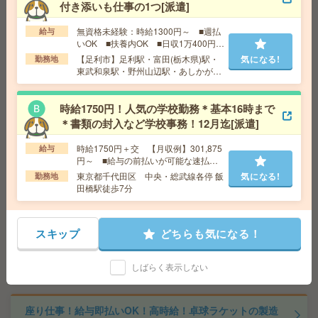
給 与
時給1,500円～1,875円
付き添いも仕事の1つ[派遣]
勤務地
【宇都宮市】宇都宮駅・東武宇都宮駅・雀宮
気になる!
駅・南宇都宮駅・岡本(栃木県)駅など勤務地多数！
無資格未経験：時給1300円～ ■週払
給与
いOK ■扶養内OK ■日収1万400円以
上
【足利市】足利駅・富田(栃木県)駅・
気になる!
勤務地
座り仕事！給与即払いOK！高時給！品質検査・データ入
東武和泉駅・野州山辺駅・あしかがフ
力[派遣]
ラワーパーク駅など勤務地多数！
時給1750円！人気の学校勤務＊基本16時まで
給 与
時給1800円
＊書類の封入など学校事務！12月迄[派遣]
交通費
交通費支給有り
気になる!
勤務地
みどりの駅～徒歩20分 ※車通勤・バイク通
時給1750円＋交 【月収例】301,875
給与
勤OK
円～ ■給与の前払いが可能な速払い
サービスあり
東京都千代田区 中央・総武線各停 飯
気になる!
勤務地
田橋駅徒歩7分
給与即払いOK！高時給！土日休み！日勤のお仕事！組立
作業[派遣]
スキップ
どちらも気になる！
給 与
時給2000円
交通費
交通費支給有り
気になる!
しばらく表示しない
勤務地
谷塚駅～ ※車通勤・バイク通勤OK
座り仕事！給与即払いOK！高時給！卓球ラケットの製造