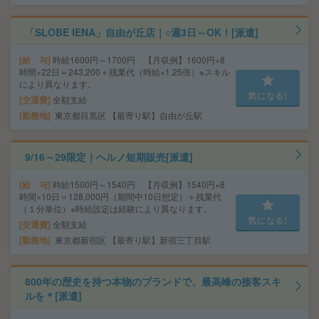
「SLOBE IENA」自由が丘店｜○週3日～OK！[派遣]
給 与
時給1600円～1700円 【月収例】1600円×8
時間×22日＝243,200＋残業代（時給×1.25倍）※スキル
により異なります。
気になる!
交通費
全額支給
勤務地
東京都目黒区 【最寄り駅】自由が丘駅
9/16～29限定｜ヘルノ短期販売[派遣]
給 与
時給1500円～1540円 【月収例】1540円×8
時間×10日＝128,000円（期間中10日想定）＋残業代
（１分単位）※時給設定は経験により異なります。
気になる!
交通費
全額支給
勤務地
東京都新宿区 【最寄り駅】新宿三丁目駅
800年の歴史を持つ本物のブランドで、最高峰の接客スキ
ルを＊[派遣]