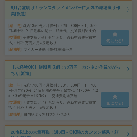
8月お盆明け！ランスタッドメンバーに人気の職場座り作
業[派遣]
給 与
時給1350円／月収例：226、800円＝1、350
円×8時間×21日勤務の場合＋残業代、交通費別途支給
交通費
実費支給／当社規定あり。通勤交通費実費支
気になる!
払／上限4万円／月※規定あり
勤務地
マイカー通勤可能/駐車場完備
【未経験OK】短期月収例：33万円！カンタン作業でがっ
ちり[派遣]
給 与
時給1700円／月収例：331、500円＝1、700
円×7時間30分×21日勤務の場合＋残業代（1700円×1.2
5×30hの場合＝63750）、交通費別途支給
交通費
実費支給／当社規定あり。通勤交通費実費支
気になる!
払／上限4万円／月※規定あり
勤務地
白岡駅より無料送迎バスあり
20名以上の大量募集！週3日～OK梨のカンタン選果・箱