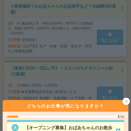
小規模施設でおばあちゃんのお話相手など＊未経験OK[派
遣]
給 与
無資格の方：時給1500円～1875円 / 介護福祉
士：時給1800円～2250円 / 初任者以上：時給1600円
～2000円
交通費
全額支給
気になる!
勤務地
【水戸市】水戸・赤塚・内原・東水戸・常澄
など勤務地多数！
《単発1日OK！日払い可》＊コスメのモクモクシール貼
り[派遣]
給 与
時給1,200円～1,625円
交通費
■ 交通費規定内支給 ※派遣先による
気になる!
勤務地
【真岡市】真岡駅・北真岡駅・久下田駅・寺
内駅・北山(栃木県)駅など勤務地多数！
どちらのお仕事が気になりますか？
1
/10
＼来社不要／単発1日OK＊お菓子の仕分け[派遣]
【オープニング募集】おばあちゃんのお散歩