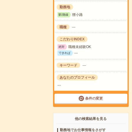
勤務地
狸小路
駅/路線
職種
---
こだわりINDEX
職種未経験OK
絶対
---
できれば
キーワード
---
あなたのプロフィール
---
条件の変更
他の検索結果を見る
勤務地でお仕事情報をさがす