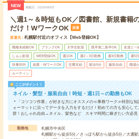
NEW
掲載日
2026/08/05
＼週1～＆時短もOK／図書館、新規書籍
だけ！WワークOK
派遣
札幌駅付近のオフィス【Web登録OK】
派遣先
職種未経験OK
ブランクOK
大学生歓迎
既卒第二新卒OK
友達と一
しゅふ歓迎
WEB登録OK
週1OK
週2～3日勤務
週4日勤務
週5
扶養控内
副業・WワークOK
交費支給
駅歩5分
服装自由
職場
ルーティン
ここがポイント！
ネイル・髪型・服装自由！時短・週1日～の勤務もOK
＊「コツコツ作業」が好きな方にオススメの≪事務ワーク≫特別な知
ォーマットに沿ってデータを入力をするだけ！初めての方も安心して
群！おしゃれ自由→ネイル、髪色など スキマ時間に稼ぎたい方必見
勤務地
札幌市中央区
札幌駅から徒歩5分／さっぽろ駅から徒歩5分／大通駅