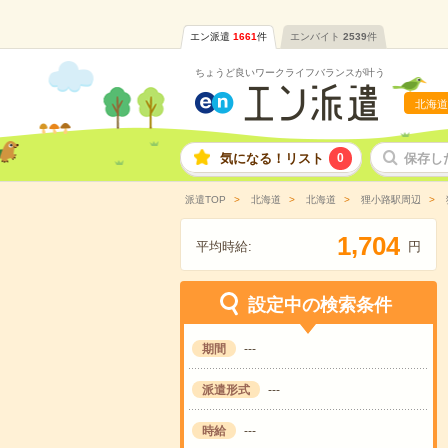
エン派遣
1661
件
エンバイト
2539
件
ちょうど良いワークライフバランスが叶う
北海道
気になる！リスト
0
保存し
派遣TOP
北海道
北海道
狸小路駅周辺
,
1
7
0
4
平均時給:
円
設定中の検索条件
期間
---
派遣形式
---
時給
---