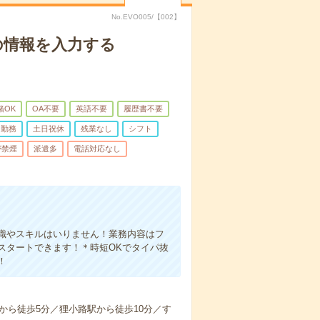
No.EVO005/【002】
の情報を入力する
緒OK
OA不要
英語不要
履歴書不要
日勤務
土日祝休
残業なし
シフト
が禁煙
派遣多
電話対応なし
識やスキルはいりません！業務内容はフ
スタートできます！＊時短OKでタイパ抜
！
から徒歩5分／狸小路駅から徒歩10分／す