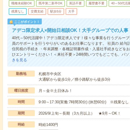
職種未経験OK
既卒第二新卒OK
英語不要
履歴書不要
40～50代活
残業なし
交費支給
駅歩5分
大手
ここがポイント！
アデコ限定求人×開始日相談OK！大手グループでの人事
40代～50代活躍中！アデコ限定求人です！様々な事業を行うグルー
員のサポートを行うやりがいのあるお仕事になります。 社員の 給与計
住民税の手続き ・年末調整・各種証明書作成・入退社手続きなどを
ひエントリーください！＜来社不要＞24時間いつでもどこでも、パ
きを見る
勤務地
札幌市中央区
大通駅から徒歩1分／狸小路駅から徒歩3分
曜日頻度
月～金※土日休み！
時間
9:00～17:30(実働:7時間30分) (休憩60分) ※残業なし
期間
2026/9/上旬～長期（3カ月以上） ★9月～OK！
時給
時給1400円