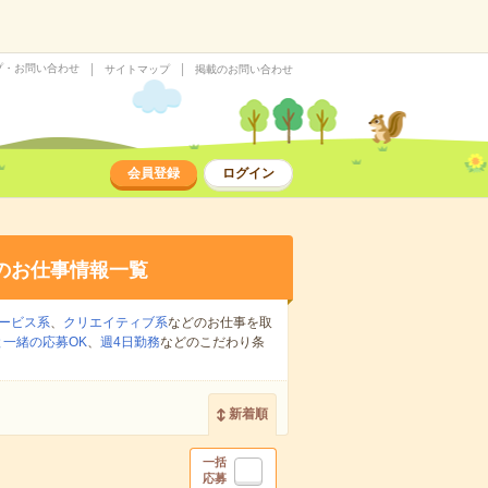
プ・お問い合わせ
サイトマップ
掲載のお問い合わせ
会員登録
ログイン
のお仕事情報一覧
ービス系
、
クリエイティブ系
などのお仕事を取
一緒の応募OK
、
週4日勤務
などのこだわり条
新着順
一括
応募