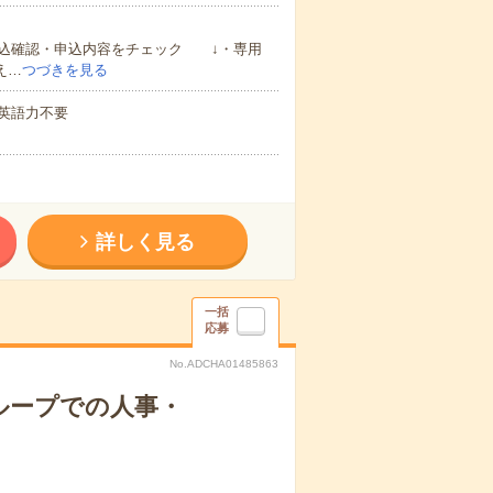
申込確認・申込内容をチェック ↓・専用
え…
つづきを見る
 英語力不要
詳しく見る
一括
応募
No.ADCHA01485863
ループでの人事・