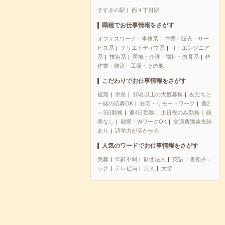
すすきの駅
西４丁目駅
職種でお仕事情報をさがす
オフィスワーク・事務系
営業・販売・サー
ビス系
クリエイティブ系
IT・エンジニア
系
技術系
医療・介護・福祉・教育系
軽
作業・物流・工場・その他
こだわりでお仕事情報をさがす
短期
単発
10名以上の大量募集
友だちと
一緒の応募OK
在宅・リモートワーク
週2
～3日勤務
週4日勤務
土日祝のみ勤務
残
業なし
副業・WワークOK
交通費別途支給
あり
語学力が活かせる
人気のワードでお仕事情報をさがす
急募
年齢不問
財団法人
英語
書類チェ
ック
テレビ局
封入
大学