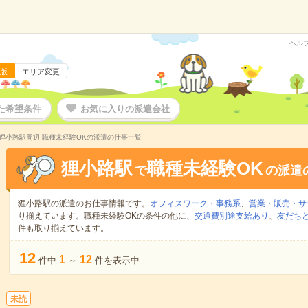
ヘル
版
エリア変更
た希望条件
お気に入りの派遣会社
狸小路駅周辺 職種未経験OKの派遣の仕事一覧
狸小路駅
職種未経験OK
で
の派遣
狸小路駅の派遣のお仕事情報です。
オフィスワーク・事務系
、
営業・販売・サ
り揃えています。職種未経験OKの条件の他に、
交通費別途支給あり
、
友だちと
件も取り揃えています。
12
1
12
件中
～
件を表示中
未読