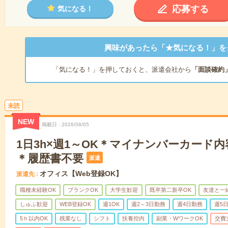
応募する
気になる！
興味があったら「★気になる！」を
「気になる！」を押しておくと、派遣会社から
「面談確約
未読
NEW
掲載日
2026/08/05
1日3h×週1～OK＊マイナンバーカード
＊履歴書不要
派遣
オフィス【Web登録OK】
派遣先
職種未経験OK
ブランクOK
大学生歓迎
既卒第二新卒OK
友達と一
しゅふ歓迎
WEB登録OK
週1OK
週2～3日勤務
週4日勤務
週5
5ｈ以内OK
残業なし
シフト
扶養控内
副業・WワークOK
交費