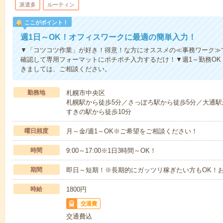
派遣多
ルーティン
ここがポイント！
週1日～OK！オフィスワークに最適の簡単入力！
▼「コツコツ作業」が好き！得意！な方にオススメの≪事務ワーク≫
確認して専用フォーマットにポチポチ入力するだけ！▼週1～勤務OK
きましては、ご相談ください。
勤務地
札幌市中央区
札幌駅から徒歩5分／さっぽろ駅から徒歩5分／大通駅
すきの駅から徒歩10分
曜日頻度
月～金/週1～OK※ご希望をご相談ください！
時間
9:00～17:00※1日3時間～OK！
期間
即日～短期！※長期的にガッツリ稼ぎたい方もOK！
時給
1800円
交通費
交通費込