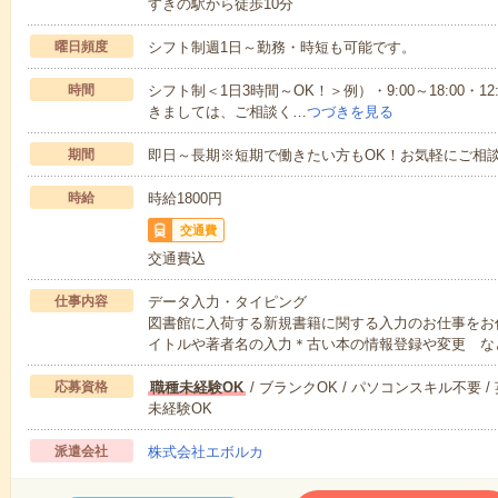
すきの駅から徒歩10分
曜日頻度
シフト制週1日～勤務・時短も可能です。
時間
シフト制＜1日3時間～OK！＞例）・9:00～18:00・12:0
きましては、ご相談く…
つづきを見る
期間
即日～長期※短期で働きたい方もOK！お気軽にご相
時給
時給1800円
交通費
交通費込
仕事内容
データ入力・タイピング
図書館に入荷する新規書籍に関する入力のお仕事をお
イトルや著者名の入力＊古い本の情報登録や変更 な
応募資格
職種未経験OK
/ ブランクOK / パソコンスキル不要 /
未経験OK
派遣会社
株式会社エボルカ