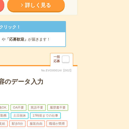
詳しく見る
クリック！
」
や
「応募歓迎」
が届きます！
一括
応募
No.EVO0001A/【002】
内容のデータ入力
緒OK
OA不要
英語不要
履歴書不要
日勤務
土日祝休
17時前までの仕事
支給
駅歩5分
服装自由
職場が禁煙