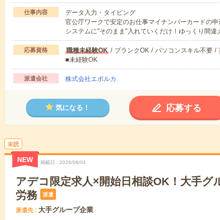
仕事内容
データ入力・タイピング
官公庁ワークで安定のお仕事マイナンバーカードの
システムに"そのまま"入れていくだけ！ゆっくり間違
応募資格
職種未経験OK
/ ブランクOK / パソコンスキル不要 /
■未経験OK
派遣会社
株式会社エボルカ
応募する
気になる！
未読
NEW
掲載日
2026/08/04
アデコ限定求人×開始日相談OK！大手グ
労務
派遣
大手グループ企業
派遣先