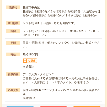
札幌市中央区
勤務地
札幌駅から徒歩5分／さっぽろ駅から徒歩5分／大通駅から徒
歩5分／狸小路駅から徒歩10分／すすきの駅から徒歩10分
シフト制 週1日～勤務・時短も可能です。
曜日頻度
シフト制＜1日3時間～OK！＞例）・9:00～18:00・12:00～
時間
20:00・11:00～17:…
即日～長期※短期で働きたい方もOK！お気軽にご相談くださ
期間
い。
時給1800円
時給
交通費
交通費込
データ入力・タイピング
仕事内容
図書館に入荷する新規書籍に関する入力のお仕事をお任せし
ます。＜具体的には…＞＊本のタイトルや著者名の…
職種未経験OK / ブランクOK / パソコンスキル不要 / 英語力不
応募資格
要
未経験OK