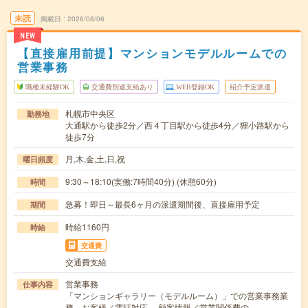
未読
掲載日
2026/08/06
NEW
【直接雇用前提】マンションモデルルームでの
営業事務
職種未経験OK
交通費別途支給あり
WEB登録OK
紹介予定派遣
札幌市中央区
勤務地
大通駅から徒歩2分／西４丁目駅から徒歩4分／狸小路駅から
徒歩7分
月,木,金,土,日,祝
曜日頻度
9:30～18:10(実働:7時間40分) (休憩60分)
時間
急募！即日～最長6ヶ月の派遣期間後、直接雇用予定
期間
時給1160円
時給
交通費
交通費支給
営業事務
仕事内容
「マンションギャラリー（モデルルーム）」での営業事務業
務。お客様／電話対応 、顧客情報／営業関係費の…