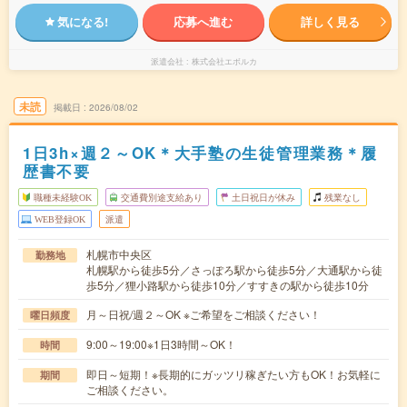
気になる!
応募へ進む
詳しく見る
派遣会社
株式会社エボルカ
未読
掲載日
2026/08/02
1日3h×週２～OK＊大手塾の生徒管理業務＊履
歴書不要
職種未経験OK
交通費別途支給あり
土日祝日が休み
残業なし
WEB登録OK
派遣
札幌市中央区
勤務地
札幌駅から徒歩5分／さっぽろ駅から徒歩5分／大通駅から徒
歩5分／狸小路駅から徒歩10分／すすきの駅から徒歩10分
月～日祝/週２～OK ※ご希望をご相談ください！
曜日頻度
9:00～19:00※1日3時間～OK！
時間
即日～短期！※長期的にガッツリ稼ぎたい方もOK！お気軽に
期間
ご相談ください。