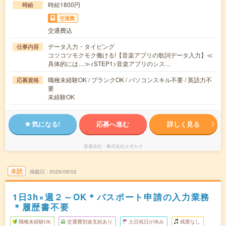
時給1800円
時給
交通費
交通費込
データ入力・タイピング
仕事内容
コツコツモクモク働ける!【音楽アプリの歌詞データ入力】≪
具体的には…≫<STEP1>音楽アプリのシス…
職種未経験OK / ブランクOK / パソコンスキル不要 / 英語力不
応募資格
要
未経験OK
気になる!
応募へ進む
詳しく見る
派遣会社
株式会社エボルカ
未読
掲載日
2026/08/02
1日3h×週２～OK＊パスポート申請の入力業務
＊履歴書不要
職種未経験OK
交通費別途支給あり
土日祝日が休み
残業なし