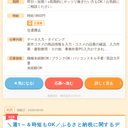
即日～短期！※長期的にガッツリ稼ぎたい方もOK！お気軽に
期間
ご相談ください。
時給1800円
時給
交通費
交通費込
データ入力・タイピング
仕事内容
新作コスメの商品情報を入力・コスメの品番の確認、入力作
業・書類整理・その他 事務作業PC入力ができれ…
職種未経験OK / ブランクOK / パソコンスキル不要 / 英語力不
応募資格
要
未経験OK
気になる!
応募へ進む
詳しく見る
派遣会社
株式会社エボルカ
未読
掲載日
2026/08/06
NEW
＼週1～＆時短もOK／ふるさと納税に関するデ