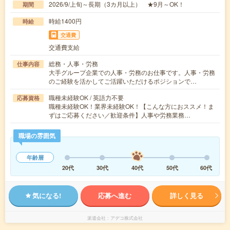
2026/9/上旬～長期（3カ月以上） ★9月～OK！
期間
時給1400円
時給
交通費
交通費支給
総務・人事・労務
仕事内容
大手グループ企業での人事・労務のお仕事です。人事・労務
のご経験を活かしてご活躍いただけるポジションで…
職種未経験OK / 英語力不要
応募資格
職種未経験OK！業界未経験OK！【こんな方におススメ！ま
ずはご応募ください／歓迎条件】人事や労務業務…
職場の雰囲気
年齢層
20代
30代
40代
50代
60代
気になる!
応募へ進む
詳しく見る
派遣会社
アデコ株式会社