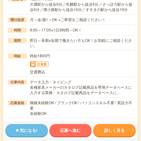
大通駅から徒歩5分／札幌駅から徒歩5分／さっぽろ駅から徒
歩5分／狸小路駅から徒歩10分／すすきの駅から徒歩10分
月～金/週1～OK ※ご希望をご相談ください！
曜日頻度
9:00～17:00※1日3時間～OK！
時間
即日～長期※短期で働きたい方もOK！お気軽にご相談くださ
期間
い。
時給1800円
時給
交通費
交通費込
データ入力・タイピング
仕事内容
各種家具メーカーのカタログ記載商品を専用データベースに
入力する業務・カタログ記載商品をデータベースに…
職種未経験OK / ブランクOK / パソコンスキル不要 / 英語力不
応募資格
要
未経験OK
気になる!
応募へ進む
詳しく見る