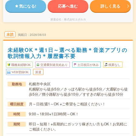
気になる!
応募へ進む
詳しく見る
派遣会社
株式会社エボルカ
未読
掲載日
2026/08/03
未経験OK＊週1日～選べる勤務＊音楽アプリの
歌詞情報入力＊履歴書不要
職種未経験OK
交通費別途支給あり
土日祝日が休み
残業なし
WEB登録OK
派遣
札幌市中央区
勤務地
札幌駅から徒歩5分／さっぽろ駅から徒歩5分／大通駅から徒
歩5分／狸小路駅から徒歩10分／すすきの駅から徒歩10分
月～日祝/週1～OK ※ご希望をご相談ください！
曜日頻度
9:00～18:00※1日3時間～OK！
時間
即日～短期！※長期的にガッツリ稼ぎたい方もOK！お気軽に
期間
ご相談ください。