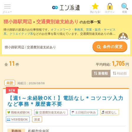
メニュー
気になる!
ログイン
検索
狸小路駅周辺
×
交通費別途支給あり
のお仕事一覧
狸小路駅の派遣のお仕事情報です。
オフィスワーク・事務系
、
営業・販売・サービス
系
、
クリエイティブ系
などのお仕事を取り揃えています。交通費別途支給ありの条件
の他に、
職種未経験OK
、
友だちと一緒の応募OK
、
週4日勤務
などのこだわり条件も取
り揃えています。
条件の変更
狸小路駅周辺 / 交通費別途支給あり
11
1,705
全
件
平均時給:
円
時給順
新着順
未読
掲載日
2026/08/08
NEW
【週1～未経験OK！】電話なし＊コツコツ入力
など事務＊履歴書不要
職種未経験OK
交通費別途支給あり
土日祝日が休み
残業なし
WEB登録OK
派遣
札幌市中央区
勤務地