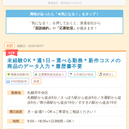
派遣会社
株式会社エボルカ
興味があったら「★気になる！」をタップ！
「気になる！」を押しておくと、派遣会社から
「面談確約」
や
「応募歓迎」
が届きます！
未読
掲載日
2026/08/07
NEW
未経験OK＊週1日～選べる勤務＊新作コスメの
商品のデータ入力＊履歴書不要
職種未経験OK
交通費別途支給あり
土日祝日が休み
残業なし
WEB登録OK
派遣
札幌市中央区
勤務地
札幌駅から徒歩5分／さっぽろ駅から徒歩5分／大通駅から徒
歩5分／狸小路駅から徒歩10分／すすきの駅から徒歩10分
月～金/週1～OK ※ご希望をご相談ください！
曜日頻度
9:00～18:00※1日3時間～OK！
時間