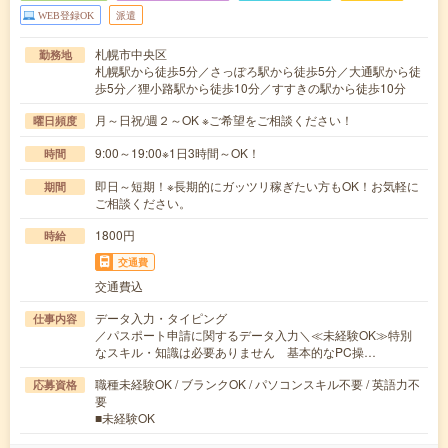
WEB登録OK
派遣
札幌市中央区
勤務地
札幌駅から徒歩5分／さっぽろ駅から徒歩5分／大通駅から徒
歩5分／狸小路駅から徒歩10分／すすきの駅から徒歩10分
月～日祝/週２～OK ※ご希望をご相談ください！
曜日頻度
9:00～19:00※1日3時間～OK！
時間
即日～短期！※長期的にガッツリ稼ぎたい方もOK！お気軽に
期間
ご相談ください。
1800円
時給
交通費
交通費込
データ入力・タイピング
仕事内容
／パスポート申請に関するデータ入力＼≪未経験OK≫特別
なスキル・知識は必要ありません 基本的なPC操…
職種未経験OK / ブランクOK / パソコンスキル不要 / 英語力不
応募資格
要
■未経験OK