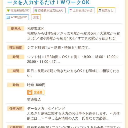
ータを入力するだけ！WワークOK
職種未経験OK
交通費別途支給あり
土日祝日が休み
残業なし
WEB登録OK
派遣
札幌市北区
勤務地
札幌駅から徒歩5分／さっぽろ駅から徒歩5分／大通駅から徒
歩5分／狸小路駅から徒歩10分／すすきの駅から徒歩10分
シフト制 週1日～勤務・時短も可能です。
曜日頻度
シフト制＜1日3時間～OK！＞例）・9:00～18:00・12:00～
時間
20:00・11:00～17:…
即日～長期※短期で働きたい方もOK！お気軽にご相談くださ
期間
い。
時給1800円
時給
交通費
交通費込
データ入力・タイピング
仕事内容
ふるさと納税に関する入力のお仕事をお任せします。＜具体
的には…＞＊申し込み情報の入力 氏名などの必要…
職種未経験OK / ブランクOK / パソコンスキル不要 / 英語力不
応募資格