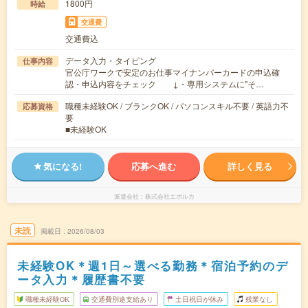
1800円
時給
交通費
交通費込
データ入力・タイピング
仕事内容
官公庁ワークで安定のお仕事マイナンバーカードの申込確
認・申込内容をチェック ↓・専用システムに"そ…
職種未経験OK / ブランクOK / パソコンスキル不要 / 英語力不
応募資格
要
■未経験OK
気になる!
応募へ進む
詳しく見る
派遣会社
株式会社エボルカ
未読
掲載日
2026/08/03
未経験OK＊週1日～選べる勤務＊宿泊予約のデ
ータ入力＊履歴書不要
職種未経験OK
交通費別途支給あり
土日祝日が休み
残業なし