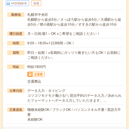
WEB登録OK
派遣
札幌市中央区
勤務地
札幌駅から徒歩5分／さっぽろ駅から徒歩5分／大通駅から徒
歩5分／狸小路駅から徒歩10分／すすきの駅から徒歩10分
月～日祝/週1～OK ※ご希望をご相談ください！
曜日頻度
9:00～18:00※1日3時間～OK！
時間
即日～短期！※長期的にガッツリ稼ぎたい方もOK！お気軽に
期間
ご相談ください。
時給1800円
時給
交通費
交通費込
データ入力・タイピング
仕事内容
コツコツモクモク働ける!＼宿泊予約のデータ入力／決められ
たフォーマットへデータ入力していただきます。…
職種未経験OK / ブランクOK / パソコンスキル不要 / 英語力不
応募資格
要
未経験OK