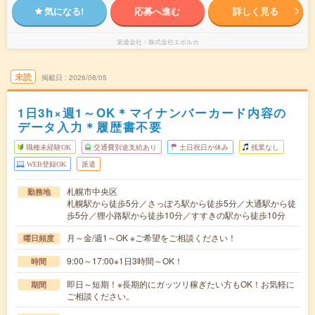
気になる!
応募へ進む
詳しく見る
派遣会社
株式会社エボルカ
未読
掲載日
2026/08/05
1日3h×週1～OK＊マイナンバーカード内容の
データ入力＊履歴書不要
職種未経験OK
交通費別途支給あり
土日祝日が休み
残業なし
WEB登録OK
派遣
札幌市中央区
勤務地
札幌駅から徒歩5分／さっぽろ駅から徒歩5分／大通駅から徒
歩5分／狸小路駅から徒歩10分／すすきの駅から徒歩10分
月～金/週1～OK ※ご希望をご相談ください！
曜日頻度
9:00～17:00※1日3時間～OK！
時間
即日～短期！※長期的にガッツリ稼ぎたい方もOK！お気軽に
期間
ご相談ください。