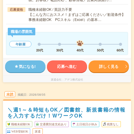
職種未経験OK / 英語力不要
応募資格
【こんな方におススメ！まずはご応募ください／歓迎条件】
事務未経験OK PCスキル（Excel）の基本…
職場の雰囲気
年齢層
20代
30代
40代
50代
60代
気になる!
応募へ進む
詳しく見る
派遣会社
アデコ株式会社
未読
掲載日
2026/08/05
＼週1～＆時短もOK／図書館、新規書籍の情報
を入力するだけ！WワークOK
職種未経験OK
交通費別途支給あり
土日祝日が休み
残業なし
WEB登録OK
派遣