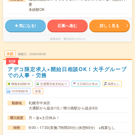
要
未経験OK
気になる!
応募へ進む
詳しく見る
派遣会社
株式会社エボルカ
未読
掲載日
2026/08/06
NEW
アデコ限定求人×開始日相談OK！大手グループ
での人事・労務
職種未経験OK
交通費別途支給あり
土日祝日が休み
残業なし
WEB登録OK
派遣
札幌市中央区
勤務地
大通駅から徒歩1分／狸小路駅から徒歩3分
月～金※土日休み！
曜日頻度
9:00～17:30(実働:7時間30分) (休憩60分) ※残業なし
時間