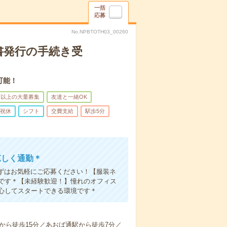
一括
応募
No.NPBTOTH03_00260
明書発行の手続き受
可能！
名以上の大量募集
友達と一緒OK
祝休
シフト
交費支給
駅歩5分
涼しく通勤＊
まずはお気軽にご応募ください！【服装ネ
です＊【未経験歓迎！】憧れのオフィス
心してスタートできる環境です＊
から徒歩15分／あおば通駅から徒歩7分／