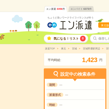
エン派遣
3356
件
エンバイト
6373
件
ちょうど良いワークライフバランスが叶う
東北版
気になる！リスト
0
保存し
派遣TOP
東北
宮城
宮城野通駅周辺
宮
,
1
4
2
3
平均時給:
円
設定中の検索条件
期間
---
派遣形式
---
時給
---