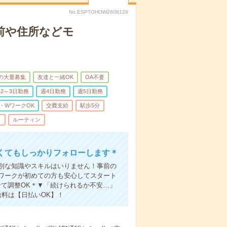
No.ESPTOHOW2608126
前や住所などモ
上の大量募集
友達と一緒OK
OA不要
2～3日勤務
週4日勤務
週5日勤務
・WワークOK
交費支給
駅歩5分
し
ルーティン
くてもしっかりフォローします＊
別な知識やスキルはいりません！事前の
ワークが初めての方も安心してスタート
わせて調整OK＊▼「続けられるか不安…」
料は【日払いOK】！