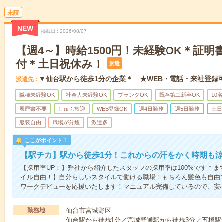
未読
NEW
掲載日
2026/08/07
【週4～】時給1500円！未経験OK＊証
付＊土日祝休み！
派遣
▼仙台駅から徒歩1分の企業＊ ★WEB・電話・来社登録
派遣先
職種未経験OK
社会人未経験OK
ブランクOK
既卒第二新卒OK
10
履歴書不要
しゅふ歓迎
WEB登録OK
週4日勤務
週5日勤務
土日
服装自由
職場が分煙
派遣多
ここがポイント！
【駅チカ】駅から徒歩1分！これからの汗をかく時期も
【採用率UP！】弊社から紹介したスタッフの採用率は100%です＊
イル自由！】自分らしいスタイルで働ける職場！もちろん髪色も自由
ワークデビューを応援いたします！マニュアル完備しているので、安
勤務地
仙台市宮城野区
仙台駅から徒歩1分／宮城野通駅から徒歩3分／五橋駅