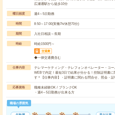
広瀬通駅から徒歩10分
曜日頻度
週4～5日勤務
時間
8:50～17:00(実働7h/休憩70分)
期間
入社日相談～長期
時給
時給1500円～
交通費
◆一律交通費含む
仕事内容
テレマーケティング・テレフォンオペレーター・コー
WEBで内定！最短3日で結果が分かる！控除証明書
す＊【仕事内容】・証明書に関わる問合せ、照会・証
応募資格
職種未経験OK / ブランクOK
・週4～5日勤務が出来る方
職場の雰囲気
年齢層
男女比率