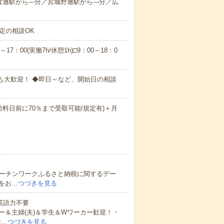
通駅から---分／宮城野通駅から---分／広
定の相談OK
～17：00(実働7h/休憩1h)□9：00～18：0
務も大歓迎！ ◆即日～など、開始日の相談
給料日前に70％まで受取可能/規定有)＋月
ルーチンワークふるさと納税に関するデー
をお…
つづきを見る
 英語力不要
＆主婦(夫)＆学生＆Wワーカー歓迎！・
来…
つづきを見る