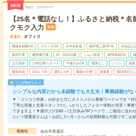
NEW
掲載日
2026/08/07
【25名＊電話なし！】ふるさと納税＊名
クモク入力
派遣
オフィス
派遣先
職種未経験OK
ブランクOK
大学生歓迎
既卒第二新卒OK
10名以
英語不要
履歴書不要
40～50代活躍
しゅふ歓迎
WEB登録OK
週
土日祝休
17時以降スタート
午後のみOK
残業なし
シフト
副業
服装自由
日払いOK
週払いOK
職場が分煙
派遣多
電話対応な
ここがポイント！
シンプルな内容だから未経験でも大丈夫！事務経験がな
▼「コツコツ作業」が好きな方にオススメの≪事務ワーク≫です＊特
丁寧な研修と先輩スタッフのしっかりしたフォロー体制が充実！事務
できますよ！▼週3だけ/10時～/土日休み/Wワークで…ご都合に合
という慎重派さんは＜お試し1ヶ月＞からの短期勤務も可能です〇お給
勤務地
仙台市青葉区