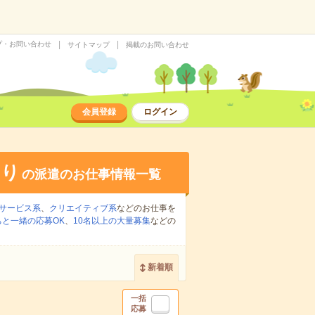
プ・お問い合わせ
サイトマップ
掲載のお問い合わせ
会員登録
ログイン
あり
の派遣のお仕事情報一覧
サービス系
、
クリエイティブ系
などのお仕事を
ちと一緒の応募OK
、
10名以上の大量募集
などの
新着順
一括
応募