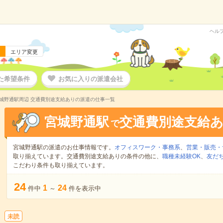
ヘル
エリア変更
た希望条件
お気に入りの派遣会社
城野通駅周辺 交通費別途支給ありの派遣の仕事一覧
宮城野通駅
交通費別途支給
で
宮城野通駅の派遣のお仕事情報です。
オフィスワーク・事務系
、
営業・販売・
取り揃えています。交通費別途支給ありの条件の他に、
職種未経験OK
、
友だ
こだわり条件も取り揃えています。
24
1
24
件中
～
件を表示中
未読