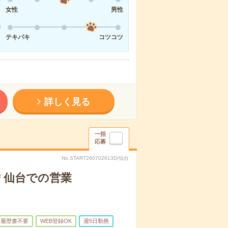
女性
男性
テキパキ
コツコツ
詳しく見る
一括
応募
No.START260702613D/仙台
要＊仙台での営業
履歴書不要
WEB登録OK
週5日勤務