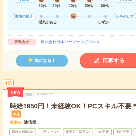
20代
30代
40代
50代
60代
職場の様子
仕事の仕方
活気がある
しずか
株式会社日本パーソナルビジネス
派遣会社
応募する
気になる！
未読
NEW
掲載日
2026/08/07
時給1950円！未経験OK！PCスキル不
派遣
通信業
派遣先
職種未経験OK
ブランクOK
既卒第二新卒OK
OA不要
英語不要