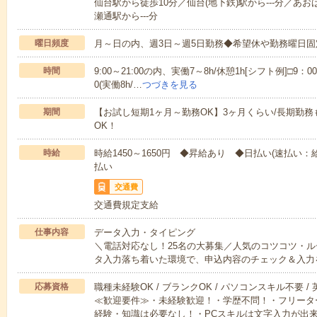
仙台駅から徒歩10分／仙台(地下鉄)駅から---分／あおば
瀬通駅から---分
曜日頻度
月～日の内、週3日～週5日勤務◆希望休や勤務曜日固
時間
9:00～21:00の内、実働7～8h/休憩1h[シフト例]□9：00
0(実働8h/…
つづきを見る
期間
【お試し短期1ヶ月～勤務OK】3ヶ月くらい/長期勤
OK！
時給
時給1450～1650円 ◆昇給あり ◆日払い(速払い：
払い
交通費
交通費規定支給
仕事内容
データ入力・タイピング
＼電話対応なし！25名の大募集／人気のコツコツ・
タ入力落ち着いた環境で、申込内容のチェック＆入力
応募資格
職種未経験OK / ブランクOK / パソコンスキル不要 /
≪歓迎要件≫・未経験歓迎！・学歴不問！・フリーター
経験・知識は必要なし！・PCスキルは文字入力が出