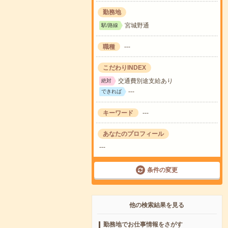
勤務地
宮城野通
駅/路線
職種
---
こだわりINDEX
交通費別途支給あり
絶対
---
できれば
キーワード
---
あなたのプロフィール
---
条件の変更
他の検索結果を見る
勤務地でお仕事情報をさがす