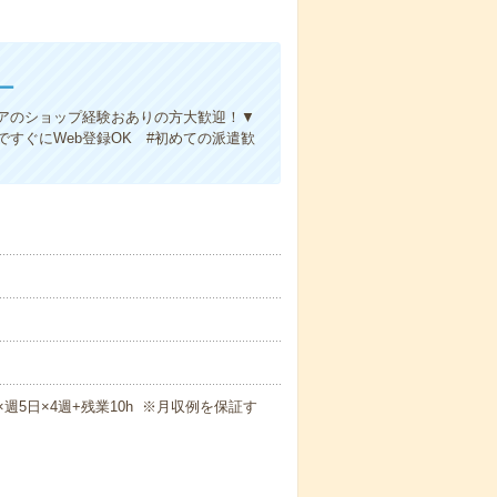
ー
アのショップ経験おありの方大歓迎！▼
すぐにWeb登録OK #初めての派遣歓
m×週5日×4週+残業10h ※月収例を保証す