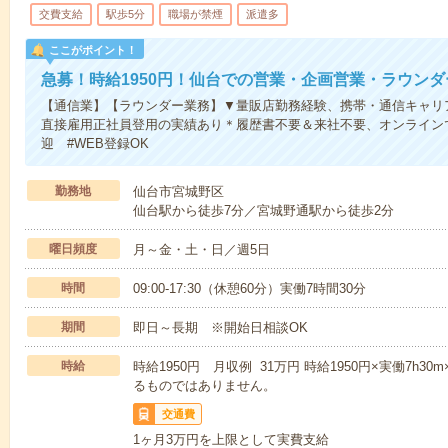
交費支給
駅歩5分
職場が禁煙
派遣多
ここがポイント！
急募！時給1950円！仙台での営業・企画営業・ラウンダ
【通信業】【ラウンダー業務】▼量販店勤務経験、携帯・通信キャリ
直接雇用正社員登用の実績あり＊履歴書不要＆来社不要、オンラインで
迎 #WEB登録OK
勤務地
仙台市宮城野区
仙台駅から徒歩7分／宮城野通駅から徒歩2分
曜日頻度
月～金・土・日／週5日
時間
09:00-17:30（休憩60分）実働7時間30分
期間
即日～長期 ※開始日相談OK
時給
時給1950円 月収例 31万円 時給1950円×実働7h30
るものではありません。
交通費
1ヶ月3万円を上限として実費支給