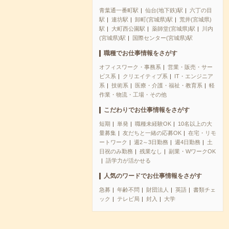
青葉通一番町駅
仙台(地下鉄)駅
六丁の目
駅
連坊駅
卸町(宮城県)駅
荒井(宮城県)
駅
大町西公園駅
薬師堂(宮城県)駅
川内
(宮城県)駅
国際センター(宮城県)駅
職種でお仕事情報をさがす
オフィスワーク・事務系
営業・販売・サー
ビス系
クリエイティブ系
IT・エンジニア
系
技術系
医療・介護・福祉・教育系
軽
作業・物流・工場・その他
こだわりでお仕事情報をさがす
短期
単発
職種未経験OK
10名以上の大
量募集
友だちと一緒の応募OK
在宅・リモ
ートワーク
週2～3日勤務
週4日勤務
土
日祝のみ勤務
残業なし
副業・WワークOK
語学力が活かせる
人気のワードでお仕事情報をさがす
急募
年齢不問
財団法人
英語
書類チェ
ック
テレビ局
封入
大学