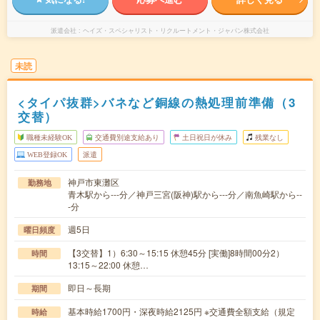
派遣会社
ヘイズ・スペシャリスト・リクルートメント・ジャパン株式会社
未読
<タイパ抜群>バネなど銅線の熱処理前準備（3
交替）
職種未経験OK
交通費別途支給あり
土日祝日が休み
残業なし
WEB登録OK
派遣
神戸市東灘区
勤務地
青木駅から---分／神戸三宮(阪神)駅から---分／南魚崎駅から--
-分
週5日
曜日頻度
【3交替】1）6:30～15:15 休憩45分 [実働]8時間00分2）
時間
13:15～22:00 休憩…
即日～長期
期間
基本時給1700円・深夜時給2125円 ※交通費全額支給（規定
時給