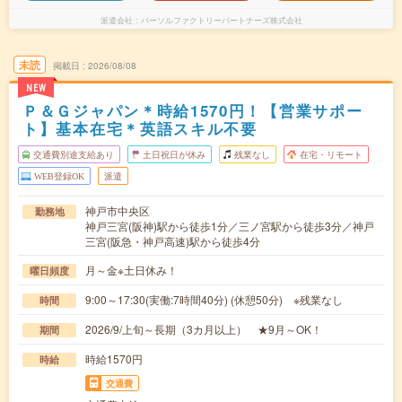
派遣会社
パーソルファクトリーパートナーズ株式会社
未読
掲載日
2026/08/08
NEW
Ｐ＆Ｇジャパン＊時給1570円！【営業サポー
ト】基本在宅＊英語スキル不要
交通費別途支給あり
土日祝日が休み
残業なし
在宅・リモート
WEB登録OK
派遣
神戸市中央区
勤務地
神戸三宮(阪神)駅から徒歩1分／三ノ宮駅から徒歩3分／神戸
三宮(阪急・神戸高速)駅から徒歩4分
月～金※土日休み！
曜日頻度
9:00～17:30(実働:7時間40分) (休憩50分) ※残業なし
時間
2026/9/上旬～長期（3カ月以上） ★9月～OK！
期間
時給1570円
時給
交通費