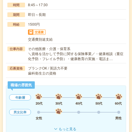
8:45～17:30
時間
即日～長期
期間
1500円
時給
交通費
交通費別途支給
その他医療・介護・保育系
仕事内容
＼資格を活かして予防に関する保険事業／・健康相談（重症
化予防・フレイル予防）・健康教育の実施・電話ま…
ブランクOK / 英語力不要
応募資格
歯科衛生士の資格
職場の雰囲気
年齢層
20代
30代
40代
50代
60代
男女比率
女性
男性
もっと見る