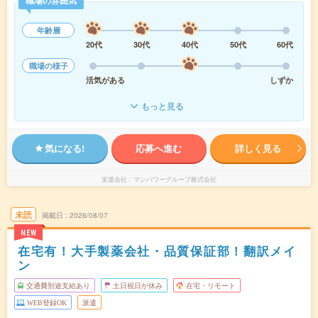
職場の雰囲気
年齢層
20代
30代
40代
50代
60代
職場の様子
活気がある
しずか
もっと見る
気になる!
応募へ進む
詳しく見る
派遣会社
マンパワーグループ株式会社
未読
掲載日
2026/08/07
NEW
在宅有！大手製薬会社・品質保証部！翻訳メイ
ン
交通費別途支給あり
土日祝日が休み
在宅・リモート
WEB登録OK
派遣