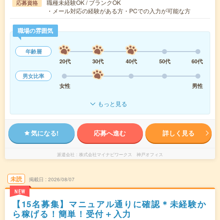
職種未経験OK / ブランクOK
応募資格
・メール対応の経験がある方・PCでの入力が可能な方
職場の雰囲気
年齢層
20代
30代
40代
50代
60代
男女比率
女性
男性
もっと見る
気になる!
応募へ進む
詳しく見る
派遣会社
株式会社マイナビワークス 神戸オフィス
未読
掲載日
2026/08/07
NEW
【15名募集】マニュアル通りに確認＊未経験か
ら稼げる！簡単！受付＋入力