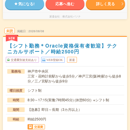
気になる!
応募へ進む
詳しく見る
派遣会社
株式会社パソナ
未読
掲載日
2026/08/08
NEW
【シフト勤務＊Oracle資格保有者歓迎】テク
ニカルサポート／時給2500円
交通費別途支給あり
WEB登録OK
派遣
神戸市中央区
勤務地
三宮・花時計前駅から徒歩5分／神戸三宮(阪神)駅から徒歩8
分／三ノ宮駅から徒歩9分
シフト制
曜日頻度
8:30～17:15(実働:7時間45分) (休憩60分) ※シフト制
時間
【急募】即日～長期（3カ月以上）
期間
時給2500円
時給
交通費