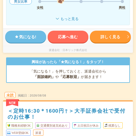
男女比率
女性
男性
もっと見る
気になる!
応募へ進む
詳しく見る
派遣会社
日本リック株式会社
興味があったら「★気になる！」をタップ！
「気になる！」を押しておくと、派遣会社から
「面談確約」
や
「応募歓迎」
が届きます！
未読
掲載日
2026/08/08
NEW
＜定時16:30＊1600円↑＞大手証券会社で受付
のお仕事！
職種未経験OK
交通費別途支給あり
土日祝日が休み
残業なし
WEB登録OK
派遣