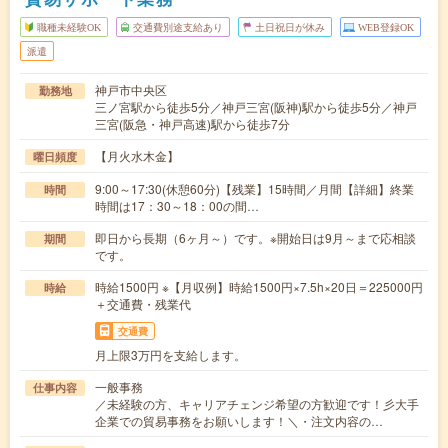
職種未経験OK
交通費別途支給あり
土日祝日が休み
WEB登録OK
派遣
神戸市中央区
勤務地
三ノ宮駅から徒歩5分／神戸三宮(阪神)駅から徒歩5分／神戸
三宮(阪急・神戸高速)駅から徒歩7分
【月火水木金】
曜日頻度
9:00～17:30(休憩60分)【残業】15時間／月間【詳細】終業
時間
時間は17：30～18：00の間…
即日から長期（6ヶ月～）です。※開始日は9月～まで応相談
期間
です。
時給1500円 ※【月収例】時給1500円×7.5h×20日＝225000円
時給
＋交通費・残業代
交通費
月上限3万円を支給します。
一般事務
仕事内容
／未経験の方、キャリアチェンジ希望の方歓迎です！彡大手
企業での貿易事務をお願いします！＼・注文内容の…