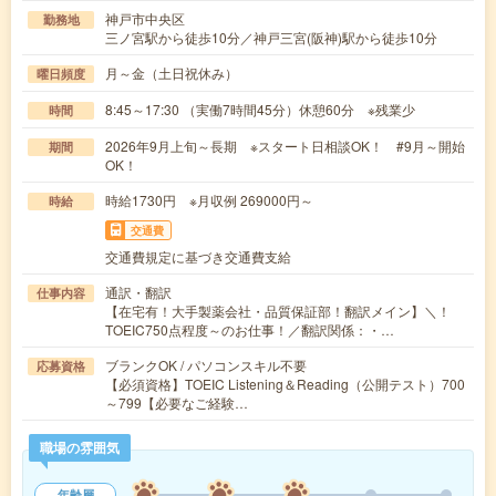
神戸市中央区
勤務地
三ノ宮駅から徒歩10分／神戸三宮(阪神)駅から徒歩10分
月～金（土日祝休み）
曜日頻度
8:45～17:30 （実働7時間45分）休憩60分 ※残業少
時間
2026年9月上旬～長期 ※スタート日相談OK！ #9月～開始
期間
OK！
時給1730円 ※月収例 269000円～
時給
交通費
交通費規定に基づき交通費支給
通訳・翻訳
仕事内容
【在宅有！大手製薬会社・品質保証部！翻訳メイン】＼！
TOEIC750点程度～のお仕事！／翻訳関係：・…
ブランクOK / パソコンスキル不要
応募資格
【必須資格】TOEIC Listening＆Reading（公開テスト）700
～799【必要なご経験…
職場の雰囲気
年齢層