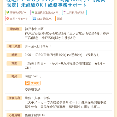
限定】未経験OK！総務事務サポート
職種未経験OK
交通費別途支給あり
土日祝日が休み
在宅・リモート
WEB登録OK
派遣
神戸市中央区
勤務地
神戸三宮(阪神)駅から徒歩2分／三ノ宮駅から徒歩4分／神戸
三宮(阪急・神戸高速)駅から徒歩6分
月～金※土日休み！
曜日頻度
9:00～17:30(実働:7時間40分) (休憩50分) ※残業なし
時間
【急募】即日～ 4か月～6カ月程度の期間限定 ★8月～
期間
OK！
時給1520円
時給
交通費
交通費支給
総務・人事・労務
仕事内容
【大手メーカーでの総務事務サポート】健康保険関連事務、
厚生年金・国民年金関連事務、福利厚生に関する事…
職種未経験OK
応募資格