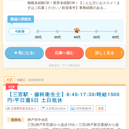
職種未経験OK！業界未経験OK！【こんな方におススメ！ま
ずはご応募ください／歓迎条件】事務経験のある…
職場の雰囲気
年齢層
20代
30代
40代
50代
60代
気になる!
応募へ進む
詳しく見る
派遣会社
アデコ株式会社
未読
掲載日
2026/08/08
NEW
【三宮駅・歯科衛生士】8:45-17:30/時給1500
円/平日週5日 土日祝休
交通費別途支給あり
土日祝日が休み
WEB登録OK
派遣
神戸市中央区
勤務地
三宮(神戸市営)駅から徒歩10分／三宮(神戸新交通)駅から徒