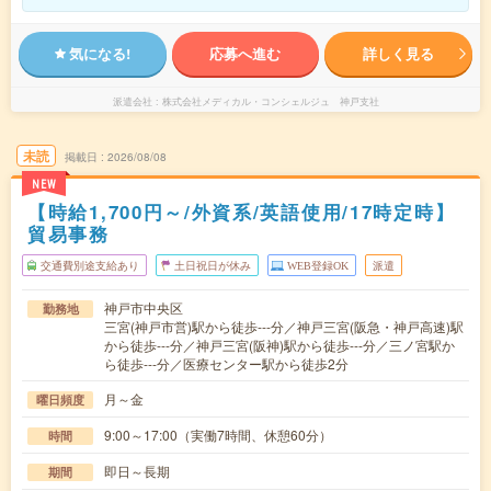
気になる!
応募へ進む
詳しく見る
派遣会社
株式会社メディカル・コンシェルジュ 神戸支社
未読
掲載日
2026/08/08
NEW
【時給1,700円～/外資系/英語使用/17時定時】
貿易事務
交通費別途支給あり
土日祝日が休み
WEB登録OK
派遣
神戸市中央区
勤務地
三宮(神戸市営)駅から徒歩---分／神戸三宮(阪急・神戸高速)駅
から徒歩---分／神戸三宮(阪神)駅から徒歩---分／三ノ宮駅か
ら徒歩---分／医療センター駅から徒歩2分
月～金
曜日頻度
9:00～17:00（実働7時間、休憩60分）
時間
即日～長期
期間