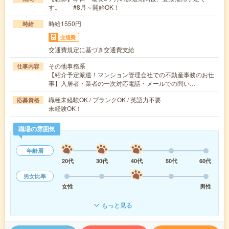
す。 #8月～開始OK！
時給1550円
時給
交通費
交通費規定に基づき交通費支給
その他事務系
仕事内容
【紹介予定派遣！マンション管理会社での不動産事務のお仕
事】入居者・業者の一次対応電話・メールでの問い…
職種未経験OK / ブランクOK / 英語力不要
応募資格
未経験OK！
職場の雰囲気
年齢層
20代
30代
40代
50代
60代
男女比率
女性
男性
もっと見る