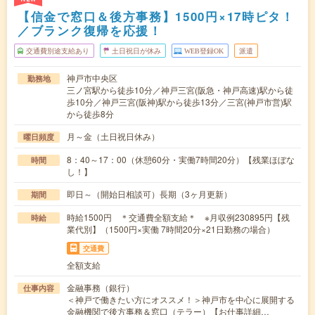
【信金で窓口＆後方事務】1500円×17時ピタ！
／ブランク復帰を応援！
交通費別途支給あり
土日祝日が休み
WEB登録OK
派遣
神戸市中央区
勤務地
三ノ宮駅から徒歩10分／神戸三宮(阪急・神戸高速)駅から徒
歩10分／神戸三宮(阪神)駅から徒歩13分／三宮(神戸市営)駅
から徒歩8分
月～金（土日祝日休み）
曜日頻度
8：40～17：00（休憩60分・実働7時間20分）【残業ほぼな
時間
し！】
即日～（開始日相談可）長期（3ヶ月更新）
期間
時給1500円 ＊交通費全額支給＊ ※月収例230895円【残
時給
業代別】（1500円×実働 7時間20分×21日勤務の場合）
交通費
全額支給
金融事務（銀行）
仕事内容
＜神戸で働きたい方にオススメ！＞神戸市を中心に展開する
金融機関で後方事務＆窓口（テラー）【お仕事詳細…