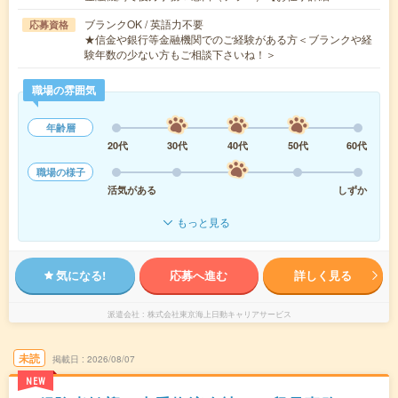
ブランクOK / 英語力不要
応募資格
★信金や銀行等金融機関でのご経験がある方＜ブランクや経
験年数の少ない方もご相談下さいね！＞
職場の雰囲気
年齢層
20代
30代
40代
50代
60代
職場の様子
活気がある
しずか
もっと見る
気になる!
応募へ進む
詳しく見る
派遣会社
株式会社東京海上日動キャリアサービス
未読
掲載日
2026/08/07
NEW