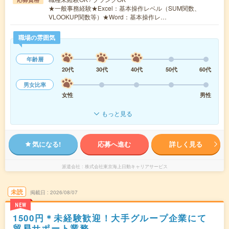
★一般事務経験★Excel：基本操作レベル（SUM関数、
VLOOKUP関数等）★Word：基本操作レ…
職場の雰囲気
年齢層
20代
30代
40代
50代
60代
男女比率
女性
男性
もっと見る
気になる!
応募へ進む
詳しく見る
派遣会社
株式会社東京海上日動キャリアサービス
未読
掲載日
2026/08/07
NEW
1500円＊未経験歓迎！大手グループ企業にて
貿易サポート業務