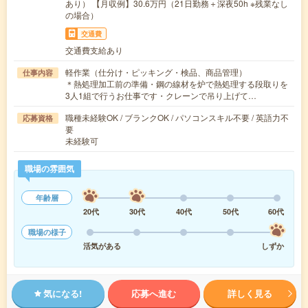
あり） 【月収例】30.6万円（21日勤務＋深夜50h ※残業なし
の場合）
交通費
交通費支給あり
軽作業（仕分け・ピッキング・検品、商品管理）
仕事内容
＊熱処理加工前の準備・鋼の線材を炉で熱処理する段取りを
3人1組で行うお仕事です・クレーンで吊り上げて…
職種未経験OK / ブランクOK / パソコンスキル不要 / 英語力不
応募資格
要
未経験可
職場の雰囲気
年齢層
20代
30代
40代
50代
60代
職場の様子
活気がある
しずか
気になる!
応募へ進む
詳しく見る