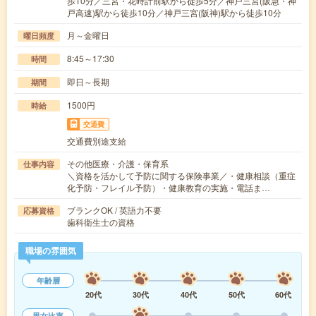
歩10分／三宮・花時計前駅から徒歩5分／神戸三宮(阪急・神
戸高速)駅から徒歩10分／神戸三宮(阪神)駅から徒歩10分
月～金曜日
曜日頻度
8:45～17:30
時間
即日～長期
期間
1500円
時給
交通費
交通費別途支給
その他医療・介護・保育系
仕事内容
＼資格を活かして予防に関する保険事業／・健康相談（重症
化予防・フレイル予防）・健康教育の実施・電話ま…
ブランクOK / 英語力不要
応募資格
歯科衛生士の資格
職場の雰囲気
年齢層
20代
30代
40代
50代
60代
男女比率