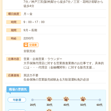
7分／神戸三宮(阪神)駅から徒歩7分／三宮・花時計前駅から
徒歩4分
月～金
曜日頻度
9：00～17：00
時間
9月～長期
期間
2200円
時給
交通費
全額支給
営業・企画営業・ラウンダー
仕事内容
大手保険代理店に対する営業推進業務のお仕事です。具体的
には・・・代理店（金融機関等）に対する販売支援…
英語力不要
応募資格
生命保険の営業販売経験ある方歓迎運転免許必須
職場の雰囲気
年齢層
20代
30代
40代
50代
60代