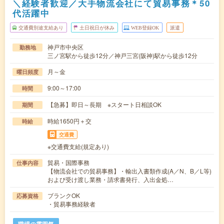
＼経験者歓迎／大手物流会社にて貿易事務＊50
代活躍中
交通費別途支給あり
土日祝日が休み
WEB登録OK
派遣
神戸市中央区
勤務地
三ノ宮駅から徒歩12分／神戸三宮(阪神)駅から徒歩12分
月～金
曜日頻度
9:00～17:00
時間
【急募】即日～長期 ※スタート日相談OK
期間
時給1650円＋交
時給
交通費
※交通費支給(規定あり)
貿易・国際事務
仕事内容
【物流会社での貿易事務】・輸出入書類作成(A／N、B／L等)
および受け渡し業務・請求書発行、入出金処…
ブランクOK
応募資格
・貿易事務経験者