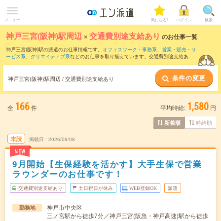
メニュー
気になる!
ログイン
検索
神戸三宮(阪神)駅周辺
×
交通費別途支給あり
のお仕事一覧
神戸三宮(阪神)駅の派遣のお仕事情報です。
オフィスワーク・事務系
、
営業・販売・サ
ービス系
、
クリエイティブ系
などのお仕事を取り揃えています。交通費別途支給あり
の条件の他に、
職種未経験OK
、
友だちと一緒の応募OK
、
残業なし
などのこだわり条
件も取り揃えています。
条件の変更
神戸三宮(阪神)駅周辺 / 交通費別途支給あり
166
1,580
全
件
平均時給:
円
時給順
新着順
未読
掲載日
2026/08/08
NEW
9月開始【生保経験を活かす】大手生保で営業
ラウンダーのお仕事です！
交通費別途支給あり
土日祝日が休み
WEB登録OK
派遣
神戸市中央区
勤務地
三ノ宮駅から徒歩7分／神戸三宮(阪急・神戸高速)駅から徒歩