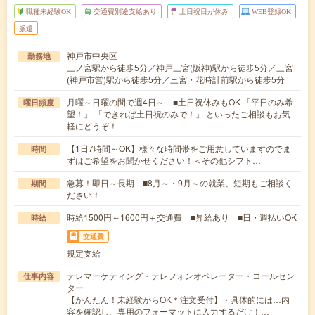
職種未経験OK
交通費別途支給あり
土日祝日が休み
WEB登録OK
派遣
神戸市中央区
勤務地
三ノ宮駅から徒歩5分／神戸三宮(阪神)駅から徒歩5分／三宮
(神戸市営)駅から徒歩5分／三宮・花時計前駅から徒歩5分
月曜～日曜の間で週4日～ ■土日祝休みもOK 「平日のみ希
曜日頻度
望！」 「できれば土日祝のみで！」 といったご相談もお気
軽にどうぞ！
【1日7時間～OK】様々な時間帯をご用意していますのでま
時間
ずはご希望をお聞かせください！＜その他シフト…
急募！即日～長期 ■8月～・9月～の就業、短期もご相談く
期間
ださい！
時給1500円～1600円＋交通費 ■昇給あり ■日・週払いOK
時給
交通費
規定支給
テレマーケティング・テレフォンオペレーター・コールセン
仕事内容
ター
【かんたん！未経験からOK＊注文受付】・具体的には…内
容を確認し、専用のフォーマットに入力するだけ！…