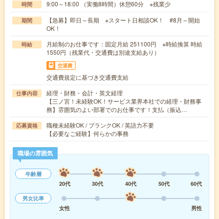
9:00～18:00 （実働8時間）休憩60分 ※残業少
時間
【急募】即日～長期 ※スタート日相談OK！ #8月～開始
期間
OK！
月給制のお仕事です：固定月給 251100円 ※時給換算 時給
時給
1550円（残業代・交通費は別途支給あり）
交通費
交通費規定に基づき交通費支給
経理・財務・会計・英文経理
仕事内容
【三ノ宮！未経験OK！サービス業界本社での経理・財務事
務】雰囲気のよい部署でのお仕事です！支払（振込…
職種未経験OK / ブランクOK / 英語力不要
応募資格
【必要なご経験】何らかの事務
職場の雰囲気
年齢層
20代
30代
40代
50代
60代
男女比率
女性
男性