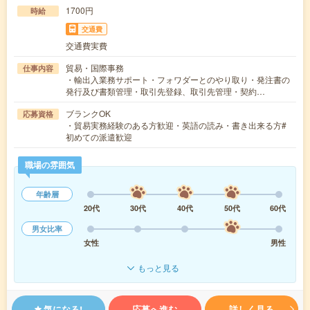
1700円
時給
交通費
交通費実費
貿易・国際事務
仕事内容
・輸出入業務サポート・フォワダーとのやり取り・発注書の
発行及び書類管理・取引先登録、取引先管理・契約…
ブランクOK
応募資格
・貿易実務経験のある方歓迎・英語の読み・書き出来る方#
初めての派遣歓迎
職場の雰囲気
年齢層
20代
30代
40代
50代
60代
男女比率
女性
男性
もっと見る
気になる!
応募へ進む
詳しく見る