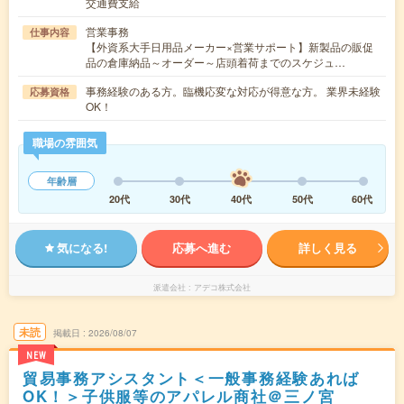
交通費支給
営業事務
仕事内容
【外資系大手日用品メーカー×営業サポート】新製品の販促
品の倉庫納品～オーダー～店頭着荷までのスケジュ…
事務経験のある方。臨機応変な対応が得意な方。 業界未経験
応募資格
OK！
職場の雰囲気
年齢層
20代
30代
40代
50代
60代
気になる!
応募へ進む
詳しく見る
派遣会社
アデコ株式会社
未読
掲載日
2026/08/07
NEW
貿易事務アシスタント＜一般事務経験あれば
OK！＞子供服等のアパレル商社＠三ノ宮