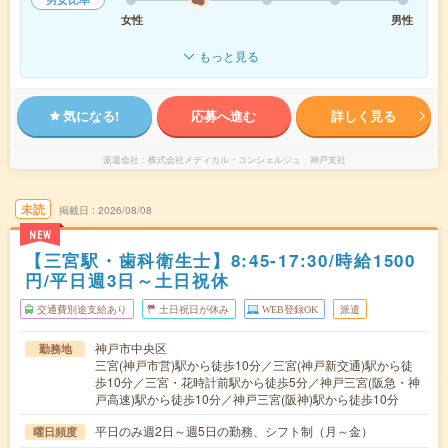
女性
男性
もっと見る
気になる!
応募へ進む
詳しく見る
派遣会社
株式会社メディカル・コンシェルジュ 神戸支社
未読
掲載日
2026/08/08
NEW
【三宮駅・歯科衛生士】8:45-17:30/時給1500
円/平日週3日～土日祝休
交通費別途支給あり
土日祝日が休み
WEB登録OK
派遣
神戸市中央区
勤務地
三宮(神戸市営)駅から徒歩10分／三宮(神戸新交通)駅から徒
歩10分／三宮・花時計前駅から徒歩5分／神戸三宮(阪急・神
戸高速)駅から徒歩10分／神戸三宮(阪神)駅から徒歩10分
平日のみ週2日～週5日の勤務、シフト制（月～金）
曜日頻度