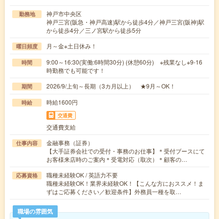
神戸市中央区
勤務地
神戸三宮(阪急・神戸高速)駅から徒歩4分／神戸三宮(阪神)駅
から徒歩4分／三ノ宮駅から徒歩5分
月～金※土日休み！
曜日頻度
9:00～16:30(実働:6時間30分) (休憩60分) ※残業なし※9-16
時間
時勤務でも可能です！
2026/9/上旬～長期（3カ月以上） ★9月～OK！
期間
時給1600円
時給
交通費
交通費支給
金融事務（証券）
仕事内容
【大手証券会社での受付・事務のお仕事】＊受付ブースにて
お客様来店時のご案内＊受電対応（取次）＊顧客の…
職種未経験OK / 英語力不要
応募資格
職種未経験OK！業界未経験OK！【こんな方におススメ！ま
ずはご応募ください／歓迎条件】外務員一種を取…
職場の雰囲気