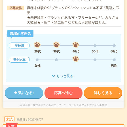
職種未経験OK / ブランクOK / パソコンスキル不要 / 英語力不
応募資格
要
★未経験者・ブランクがある方・フリーターなど、みなさま
大歓迎★・新卒・第二新卒など社会人経験がほとん…
職場の雰囲気
年齢層
20代
30代
40代
50代
60代
男女比率
女性
男性
もっと見る
気になる!
応募へ進む
詳しく見る
派遣会社
株式会社ウィルオブ・ワーク コール＆オフィスデザイン事業部
未読
掲載日
2026/08/07
NEW