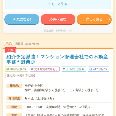
もっと見る
気になる!
応募へ進む
詳しく見る
派遣会社
株式会社パソナ
未読
掲載日
2026/08/08
NEW
紹介予定派遣！マンション管理会社での不動産
事務＊残業少
職種未経験OK
交通費別途支給あり
土日祝日が休み
WEB登録OK
正社員への紹介予定派遣
神戸市中央区
勤務地
神戸三宮(阪神)駅から徒歩6分／三ノ宮駅から徒歩9分
月～金（土日祝休み）
曜日頻度
9:00～18:00 （実働8時間）休憩60分 ※残業少
時間
【急募】即日～最長6ヶ月の派遣期間後、直接雇用予定で
期間