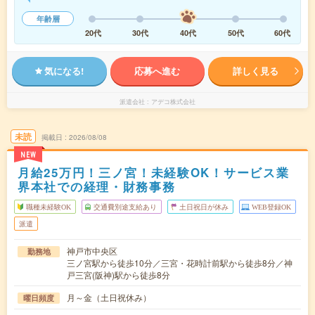
年齢層
20代
30代
40代
50代
60代
気になる!
応募へ進む
詳しく見る
派遣会社
アデコ株式会社
未読
掲載日
2026/08/08
NEW
月給25万円！三ノ宮！未経験OK！サービス業
界本社での経理・財務事務
職種未経験OK
交通費別途支給あり
土日祝日が休み
WEB登録OK
派遣
神戸市中央区
勤務地
三ノ宮駅から徒歩10分／三宮・花時計前駅から徒歩8分／神
戸三宮(阪神)駅から徒歩8分
月～金（土日祝休み）
曜日頻度