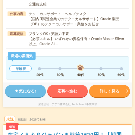
交通費支給
テクニカルサポート・ヘルプデスク
仕事内容
【国内IT関連企業でのテクニカルサポート】Oracle 製品
（DB）のテクニカルサポート業務をお任せ…
ブランクOK / 英語力不要
応募資格
【必須スキル】 いずれかの資格保有：Oracle Master Silver
以上、Oracle AI…
職場の雰囲気
年齢層
20代
30代
40代
50代
60代
気になる!
応募へ進む
詳しく見る
派遣会社
アデコ株式会社 Tech Talent事業本部
未読
掲載日
2026/08/08
NEW
在宅／Ｐ＆Ｇジャパン＊時給1520円！【期間