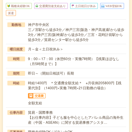
職種未経験OK
交通費別途支給あり
土日祝日が休み
WEB登録OK
派遣
神戸市中央区
勤務地
三ノ宮駅から徒歩3分／神戸三宮(阪急・神戸高速)駅から徒歩
3分／神戸三宮(阪神)駅から徒歩3分／三宮・花時計前駅から
徒歩3分／貿易センター駅から徒歩5分
月～金＜土日祝休み＞
曜日頻度
9：00～17：00（休憩60分・実働7時間）【残業ほぼなし
時間
（月5時間まで）】
即日～（開始日相談可）長期
期間
時給1400円 ＊交通費全額支給＊ ※月収例205800円【残
時給
業代別】（1400円×実働 7時間×21日勤務の場合）
交通費
全額支給
貿易・国際事務
仕事内容
【お仕事内容】子ども服を中心としたアパレル商品の海外生
産（中国・ASEAN）に関する貿易事務アシスタ…
職種未経験OK / ブランクOK
応募資格