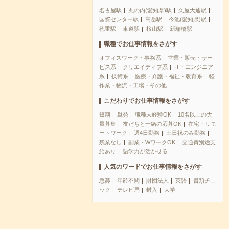
名古屋駅
丸の内(愛知県)駅
久屋大通駅
国際センター駅
高岳駅
今池(愛知県)駅
徳重駅
車道駅
桜山駅
新瑞橋駅
職種でお仕事情報をさがす
オフィスワーク・事務系
営業・販売・サー
ビス系
クリエイティブ系
IT・エンジニア
系
技術系
医療・介護・福祉・教育系
軽
作業・物流・工場・その他
こだわりでお仕事情報をさがす
短期
単発
職種未経験OK
10名以上の大
量募集
友だちと一緒の応募OK
在宅・リモ
ートワーク
週4日勤務
土日祝のみ勤務
残業なし
副業・WワークOK
交通費別途支
給あり
語学力が活かせる
人気のワードでお仕事情報をさがす
急募
年齢不問
財団法人
英語
書類チェ
ック
テレビ局
封入
大学