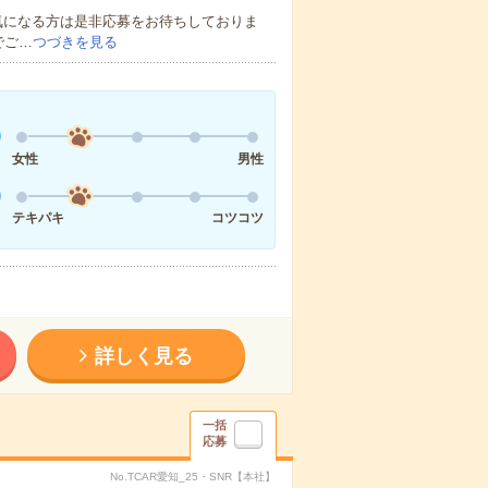
気になる方は是非応募をお待ちしておりま
でご…
つづきを見る
女性
男性
テキパキ
コツコツ
詳しく見る
一括
応募
No.TCAR愛知_25・SNR【本社】