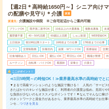
【週2日＊高時給1650円～】シニア向け
の配膳や見守り＊介護
派遣
介護施設や病院 ※ご自宅近辺からご案内可能
派遣先
ブランクOK
既卒第二新卒OK
10名以上の大量募集
複数名募集
友達
履歴書不要
40～50代活躍
60歳以上活躍
しゅふ歓迎
WEB登録OK
土日祝休
朝10時以降スタート
16時前までの仕事
17時前までの仕事
シフト
交替制勤務
扶養控内
副業・WワークOK
医療福祉
交費
社食/補助あり
日払いOK
週払いOK
即日払いOK
職場が禁煙
外
ルーティン
自転車・バイクOK
看護師
栄養士
介護士
ここがポイント！
≪1日5時間～の時短OK！≫業界最高水準の高時給でと
▼まるで高級マンションのような施設で働ける！ 人気の「サービス
きたばかりのキレイな施設が多く、利用者の介護度は低め。見回りや
な負担が少ないのもオススメなポイントです！▼なんでそんなに稼げる
のネットワークと資金力があるから、業界最高水準の高時給でお仕事
ンセ…
つづきを見る