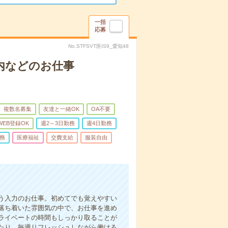
一括
応募
No.STFSVT医IS9_愛知48
内などのお仕事
複数名募集
友達と一緒OK
OA不要
WEB登録OK
週2～3日勤務
週4日勤務
務
医療福祉
交費支給
服装自由
う入力のお仕事。初めてでも覚えやすい
落ち着いた雰囲気の中で、お仕事を進め
ライベートの時間もしっかり取ることが
たり…毎週リフレッシュしながら働ける