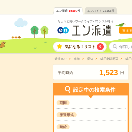
エン派遣
15490
件
エンバイト
22168
件
ちょうど良いワークライフバランスが叶う
東海版
気になる！リスト
0
保存し
派遣TOP
東海
愛知
鳴子北駅周辺
鳴子
,
1
5
2
3
平均時給:
円
設定中の検索条件
期間
---
派遣形式
---
時給
---