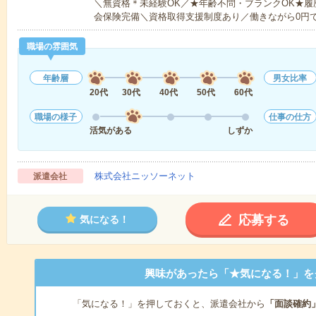
＼無資格＊未経験OK／★年齢不問・ブランクOK★履
会保険完備＼資格取得支援制度あり／働きながら0円
職場の雰囲気
年齢層
男女比率
20代
30代
40代
50代
60代
職場の様子
仕事の仕方
活気がある
しずか
株式会社ニッソーネット
派遣会社
応募する
気になる！
興味があったら「★気になる！」を
「気になる！」を押しておくと、派遣会社から
「面談確約