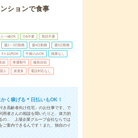
マンションで食事
と一緒OK
OA不要
英語不要
週2～3日勤務
週4日勤務
週5日勤務
5ｈ以内OK
午後のみOK
残業なし
支給
車通勤可
服装自由
国人
派遣多
電話対応なし
にかく稼げる＊日払いもOK！
付き高齢者向け住宅」のお仕事です。で
利用者さんの相談を聞いたりと、体力的
の... 上場企業グループ会社ならでは
をご案内できるんです！また、独自のイ