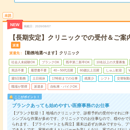
未読
NEW
掲載日
2026/08/07
【長期安定】クリニックでの受付＆ご案
派遣
【勤務地選べます】クリニック
派遣先
社会人未経験OK
ブランクOK
既卒第二新卒OK
10名以上の大量募集
英語不要
履歴書不要
40～50代活躍
60歳以上活躍
しゅふ歓迎
週5日勤務
土日祝休
17時前までの仕事
残業少
シフト
交替制勤
職場が禁煙
派遣多
自転車・バイクOK
ここがポイント！
ブランクあっても始めやすい医療事務のお仕事
【ブランク歓迎！】地域のクリニックで、診察予約の受付やそれに伴
シンプルな作業が多めです。クリニックでのお仕事なので、穏やかで
られます。【プライベートとも両立】週末は必ずお休みですから、プ
できるんです。家族や友人とレジャーを楽しんだり、家でのんびりし