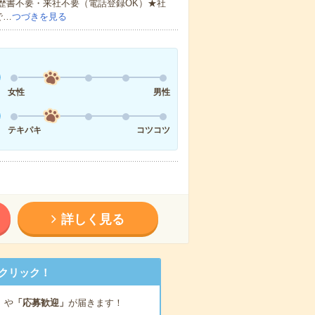
歴書不要・来社不要（電話登録OK）★社
で…
つづきを見る
女性
男性
テキパキ
コツコツ
詳しく見る
クリック！
」
や
「応募歓迎」
が届きます！