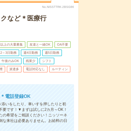
No.NISSTTRK-2BSG86
ックなど＊医療行
名以上の大量募集
友達と一緒OK
OA不要
2～3日勤務
週4日勤務
週5日勤務
午後のみOK
残業少
シフト
煙
派遣多
電話対応なし
ルーティン
＊電話登録OK
付き添いをしたり、車いすを押したりと初
不要です！▼まずは試しに2カ月～OK！
たの希望をご相談ください！ニッソーネ
倒な来社は必要ありません。お給料の日