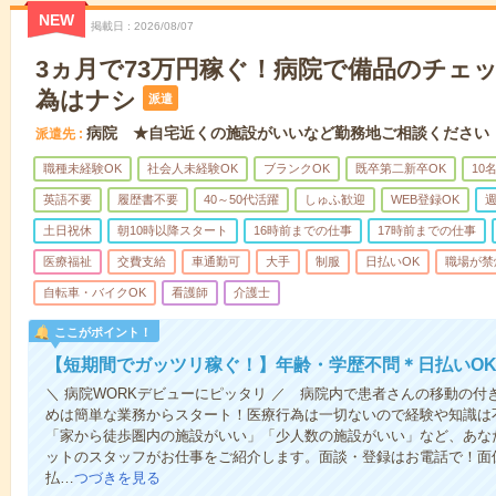
NEW
掲載日
2026/08/07
3ヵ月で73万円稼ぐ！病院で備品のチェ
為はナシ
派遣
病院 ★自宅近くの施設がいいなど勤務地ご相談ください
派遣先
職種未経験OK
社会人未経験OK
ブランクOK
既卒第二新卒OK
10
英語不要
履歴書不要
40～50代活躍
しゅふ歓迎
WEB登録OK
週
土日祝休
朝10時以降スタート
16時前までの仕事
17時前までの仕事
医療福祉
交費支給
車通勤可
大手
制服
日払いOK
職場が禁
自転車・バイクOK
看護師
介護士
ここがポイント！
【短期間でガッツリ稼ぐ！】年齢・学歴不問＊日払いOK
＼ 病院WORKデビューにピッタリ ／ 病院内で患者さんの移動の
めは簡単な業務からスタート！医療行為は一切ないので経験や知識は
「家から徒歩圏内の施設がいい」「少人数の施設がいい」など、あな
ットのスタッフがお仕事をご紹介します。面談・登録はお電話で！面
払…
つづきを見る