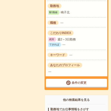
勤務地
鳴子北
駅/路線
職種
---
こだわりINDEX
週2～3日勤務
絶対
---
できれば
キーワード
---
あなたのプロフィール
---
条件の変更
他の検索結果を見る
勤務地でお仕事情報をさがす