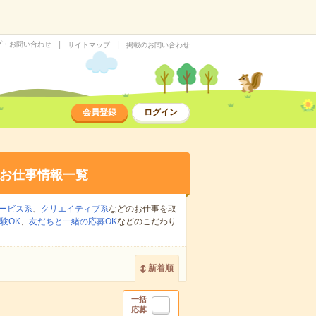
プ・お問い合わせ
サイトマップ
掲載のお問い合わせ
会員登録
ログイン
お仕事情報一覧
ービス系
、
クリエイティブ系
などのお仕事を取
験OK
、
友だちと一緒の応募OK
などのこだわり
新着順
一括
応募