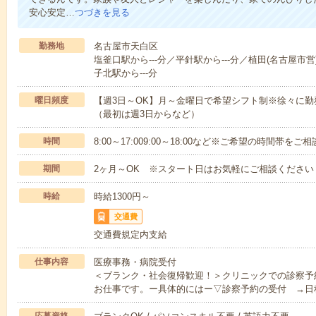
安心安定…
つづきを見る
勤務地
名古屋市天白区
塩釜口駅から---分／平針駅から---分／植田(名古屋市営)
子北駅から---分
曜日頻度
【週3日～OK】月～金曜日で希望シフト制※徐々に
（最初は週3日からなど）
時間
8:00～17:009:00～18:00など※ご希望の時間帯を
期間
2ヶ月～OK ※スタート日はお気軽にご相談ください
時給
時給1300円～
交通費
交通費規定内支給
仕事内容
医療事務・病院受付
＜ブランク・社会復帰歓迎！＞クリニックでの診察予
お仕事です。ー具体的にはー▽診察予約の受付 →日