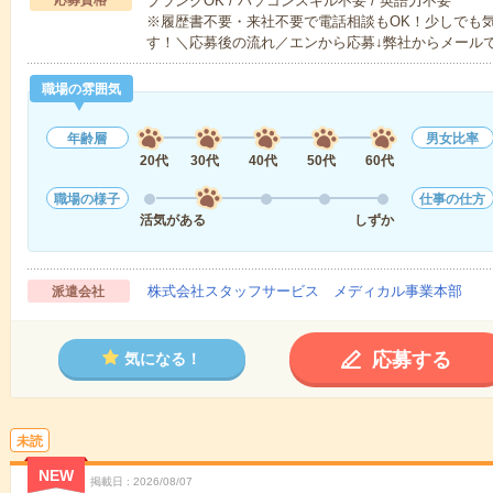
応募資格
ブランクOK / パソコンスキル不要 / 英語力不要
※履歴書不要・来社不要で電話相談もOK！少しでも
す！＼応募後の流れ／エンから応募↓弊社からメール
職場の雰囲気
年齢層
男女比率
20代
30代
40代
50代
60代
職場の様子
仕事の仕方
活気がある
しずか
株式会社スタッフサービス メディカル事業本部
派遣会社
応募する
気になる！
未読
NEW
掲載日
2026/08/07