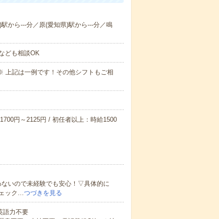
駅から---分／原(愛知県)駅から---分／鳴
なども相談OK
～09:00※ 上記は一例です！その他シフトもご相
700円～2125円 / 初任者以上：時給1500
わないので未経験でも安心！▽具体的に
ェック…
つづきを見る
 英語力不要