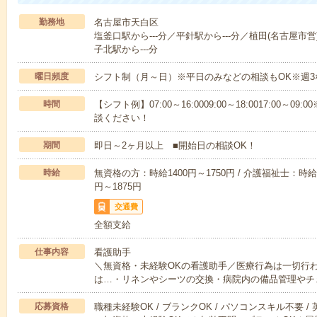
勤務地
名古屋市天白区
塩釜口駅から---分／平針駅から---分／植田(名古屋市営)
子北駅から---分
曜日頻度
シフト制（月～日）※平日のみなどの相談もOK※週3
時間
【シフト例】07:00～16:0009:00～18:0017:00
談ください！
期間
即日～2ヶ月以上 ■開始日の相談OK！
時給
無資格の方：時給1400円～1750円 / 介護福祉士：時給1
円～1875円
交通費
全額支給
仕事内容
看護助手
＼無資格・未経験OKの看護助手／医療行為は一切行
は…・リネンやシーツの交換・病院内の備品管理やチ
応募資格
職種未経験OK / ブランクOK / パソコンスキル不要 /