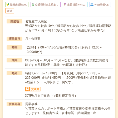
職種未経験OK
交通費別途支給あり
土日祝日が休み
WEB登録OK
派遣
名古屋市天白区
勤務地
野並駅から徒歩10分／鶴里駅から徒歩14分／瑞穂運動場東駅
からバス25分／鳴子北駅から車5分／相生山駅から車7分
月～金曜日
曜日頻度
【定時】9:00～17:30(実働7時間30分)【休憩】12:00～
時間
13:00(60分)
即日や9月～,10月～,11月～など、開始時期は柔軟に調整可
期間
能です♬早期決定！就業中の応募も大歓迎♬
時給1,450円～1,500円 【月収例】月収217,500円～
時給
225,000円→時給1,450円～1,500円×実働8H×週5日勤務×4週
+残業ナシ！ ※月収例は一例です。
交通費
3万円/月まで支給 （※弊社規定有り）
営業事務
仕事内容
＼営業さんのサポート事務♬／営業支援や受発注業務をお任
せします○・見積書作成・在庫確認・納期調整・出…