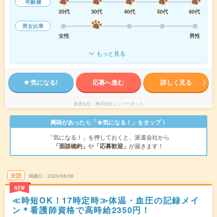
年齢層
20代
30代
40代
50代
60代
男女比率
女性
男性
もっと見る
気になる!
応募へ進む
詳しく見る
派遣会社
株式会社ニッソーネット
興味があったら「★気になる！」をタップ！
「気になる！」を押しておくと、派遣会社から
「面談確約」
や
「応募歓迎」
が届きます！
未読
掲載日
2026/08/08
NEW
≪時短OK！17時定時≫体温・血圧の記録メイ
ン＊看護師資格で高時給2350円！