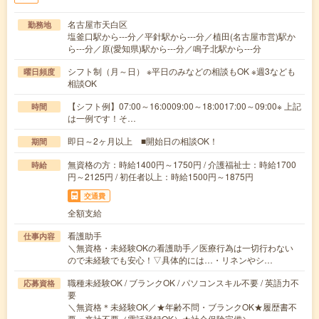
名古屋市天白区
勤務地
塩釜口駅から---分／平針駅から---分／植田(名古屋市営)駅か
ら---分／原(愛知県)駅から---分／鳴子北駅から---分
シフト制（月～日） ※平日のみなどの相談もOK ※週3なども
曜日頻度
相談OK
【シフト例】07:00～16:0009:00～18:0017:00～09:00※ 上記
時間
は一例です！そ…
即日～2ヶ月以上 ■開始日の相談OK！
期間
無資格の方：時給1400円～1750円 / 介護福祉士：時給1700
時給
円～2125円 / 初任者以上：時給1500円～1875円
交通費
全額支給
看護助手
仕事内容
＼無資格・未経験OKの看護助手／医療行為は一切行わない
ので未経験でも安心！▽具体的には…・リネンやシ…
職種未経験OK / ブランクOK / パソコンスキル不要 / 英語力不
応募資格
要
＼無資格＊未経験OK／★年齢不問・ブランクOK★履歴書不
要・来社不要（電話登録OK）★社会保険完備＼…