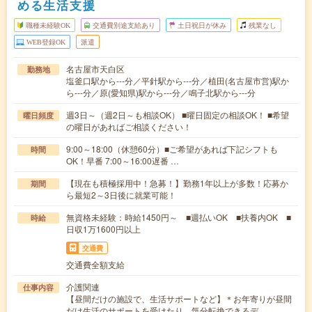
める生活支援
職種未経験OK
交通費別途支給あり
土日祝日が休み
残業なし
WEB登録OK
派遣
名古屋市天白区
勤務地
塩釜口駅から---分／平針駅から---分／植田(名古屋市営)駅か
ら---分／原(愛知県)駅から---分／鳴子北駅から---分
週3日～（週2日～も相談OK） ■曜日固定の相談OK！ ■希望
曜日頻度
の曜日があればご相談ください！
9:00～18:00（休憩60分）■ご希望があれば下記シフトも
時間
OK！早番 7:00～16:00遅番 …
【現在も積極採用中！急募！】勤務1年以上が多数！応募か
期間
ら最短2～3日後に就業可能！
無資格未経験：時給1450円～ ■週払いOK ■扶養内OK ■
時給
日収1万1600円以上
交通費
交通費全額支給
介護関連
仕事内容
【昼間だけの施設で、生活サポートなど】＊お年寄りが昼間
だけ生活のサポートを受けたり、気分転換できるデ…