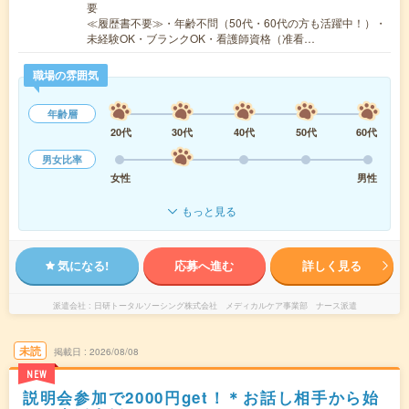
要
≪履歴書不要≫・年齢不問（50代・60代の方も活躍中！）・
未経験OK・ブランクOK・看護師資格（准看…
職場の雰囲気
年齢層
20代
30代
40代
50代
60代
男女比率
女性
男性
もっと見る
気になる!
応募へ進む
詳しく見る
派遣会社
日研トータルソーシング株式会社 メディカルケア事業部 ナース派遣
未読
掲載日
2026/08/08
NEW
説明会参加で2000円get！＊お話し相手から始