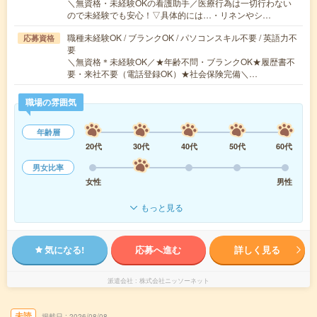
＼無資格・未経験OKの看護助手／医療行為は一切行わない
ので未経験でも安心！▽具体的には…・リネンやシ…
職種未経験OK / ブランクOK / パソコンスキル不要 / 英語力不
応募資格
要
＼無資格＊未経験OK／★年齢不問・ブランクOK★履歴書不
要・来社不要（電話登録OK）★社会保険完備＼…
職場の雰囲気
年齢層
20代
30代
40代
50代
60代
男女比率
女性
男性
もっと見る
気になる!
応募へ進む
詳しく見る
派遣会社
株式会社ニッソーネット
未読
掲載日
2026/08/08