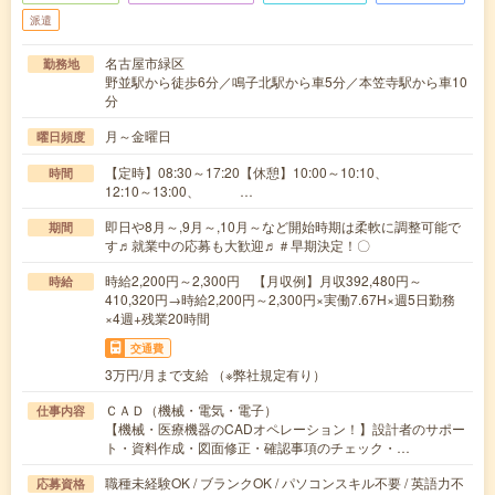
派遣
名古屋市緑区
勤務地
野並駅から徒歩6分／鳴子北駅から車5分／本笠寺駅から車10
分
月～金曜日
曜日頻度
【定時】08:30～17:20【休憩】10:00～10:10、
時間
12:10～13:00、 …
即日や8月～,9月～,10月～など開始時期は柔軟に調整可能で
期間
す♬就業中の応募も大歓迎♬＃早期決定！〇
時給2,200円～2,300円 【月収例】月収392,480円～
時給
410,320円→時給2,200円～2,300円×実働7.67H×週5日勤務
×4週+残業20時間
交通費
3万円/月まで支給 （※弊社規定有り）
ＣＡＤ（機械・電気・電子）
仕事内容
【機械・医療機器のCADオペレーション！】設計者のサポー
ト・資料作成・図面修正・確認事項のチェック・…
職種未経験OK / ブランクOK / パソコンスキル不要 / 英語力不
応募資格