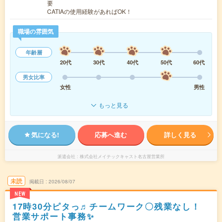
要
CATIAの使用経験があればOK！
職場の雰囲気
年齢層
20代
30代
40代
50代
60代
男女比率
女性
男性
もっと見る
気になる!
応募へ進む
詳しく見る
派遣会社
株式会社メイテックキャスト名古屋営業所
未読
掲載日
2026/08/07
NEW
17時30分ピタっ♬チームワーク〇残業なし！
営業サポート事務✨