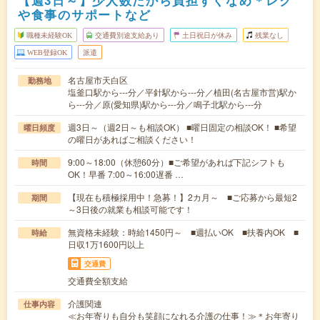
【週3日～】少人数だから負担すくなめ＊レク
や食事のサポートなど
職種未経験OK
交通費別途支給あり
土日祝日が休み
残業なし
WEB登録OK
派遣
名古屋市天白区
勤務地
塩釜口駅から---分／平針駅から---分／植田(名古屋市営)駅か
ら---分／原(愛知県)駅から---分／鳴子北駅から---分
週3日～（週2日～も相談OK） ■曜日固定の相談OK！ ■希望
曜日頻度
の曜日があればご相談ください！
9:00～18:00（休憩60分）■ご希望があれば下記シフトも
時間
OK！早番 7:00～16:00遅番 …
【現在も積極採用中！急募！】2カ月～ ■ご応募から最短2
期間
～3日後の就業も相談可能です！
無資格未経験：時給1450円～ ■週払いOK ■扶養内OK ■
時給
日収1万1600円以上
交通費
交通費全額支給
介護関連
仕事内容
≪お年寄りも自分も笑顔になれる介護の仕事！≫＊お年寄り