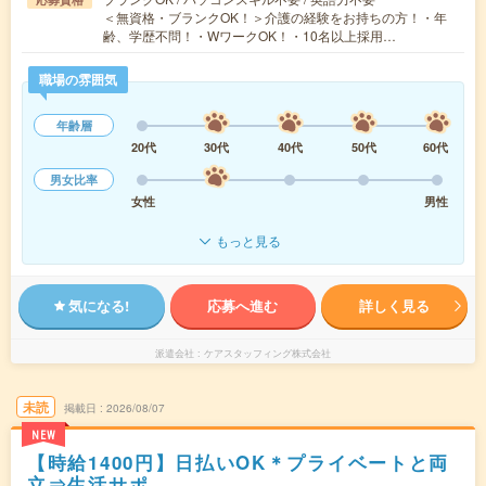
＜無資格・ブランクOK！＞介護の経験をお持ちの方！・年
齢、学歴不問！・WワークOK！・10名以上採用…
職場の雰囲気
年齢層
20代
30代
40代
50代
60代
男女比率
女性
男性
もっと見る
気になる!
応募へ進む
詳しく見る
派遣会社
ケアスタッフィング株式会社
未読
掲載日
2026/08/07
NEW
【時給1400円】日払いOK＊プライベートと両
立⇒生活サポ