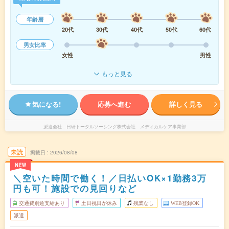
年齢層
20代
30代
40代
50代
60代
男女比率
女性
男性
もっと見る
気になる!
応募へ進む
詳しく見る
派遣会社
日研トータルソーシング株式会社 メディカルケア事業部
未読
掲載日
2026/08/08
NEW
＼空いた時間で働く！／日払いOK×1勤務3万
円も可！施設での見回りなど
交通費別途支給あり
土日祝日が休み
残業なし
WEB登録OK
派遣