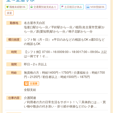
職種未経験OK
交通費別途支給あり
土日祝日が休み
WEB登録OK
派遣
名古屋市天白区
勤務地
塩釜口駅から---分／平針駅から---分／植田(名古屋市営)駅か
ら---分／原(愛知県)駅から---分／鳴子北駅から---分
シフト制（月～日） ※平日のみなどの相談もOK ※週3日など
曜日頻度
の相談もOK
【シフト例】07:00～16:0009:00～18:0017:00～09:00※ 上記
時間
は一例です！そ…
即日～2ヶ月以上
期間
無資格の方：時給1400円～1750円 / 介護福祉士：時給1700
時給
円～2125円 / 初任者以上：時給1500円～1875円
交通費
全額支給
介護関連
仕事内容
／利用者の方の日常生活をサポート！＼▽具体的には…・買
い物や散歩の付き添い・折り紙や体操などのレク参…