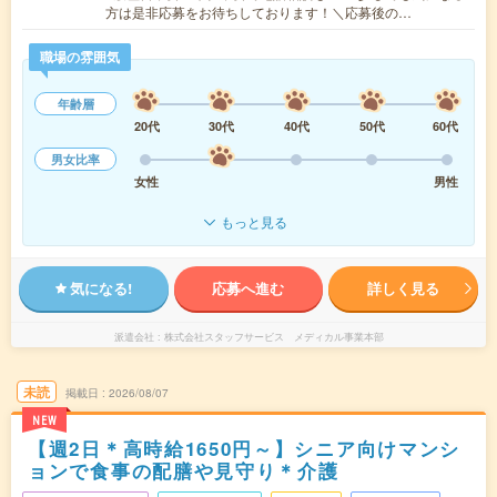
方は是非応募をお待ちしております！＼応募後の…
職場の雰囲気
年齢層
20代
30代
40代
50代
60代
男女比率
女性
男性
もっと見る
気になる!
応募へ進む
詳しく見る
派遣会社
株式会社スタッフサービス メディカル事業本部
未読
掲載日
2026/08/07
NEW
【週2日＊高時給1650円～】シニア向けマンシ
ョンで食事の配膳や見守り＊介護