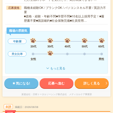
職種未経験OK / ブランクOK / パソコンスキル不要 / 英語力不
応募資格
要
■資格・経験・年齢不問■学歴不問■10名以上採用予定！■履
歴書不要■面談確約■社会保険完備■社員登用…
職場の雰囲気
年齢層
20代
30代
40代
50代
60代
男女比率
女性
男性
もっと見る
気になる!
応募へ進む
詳しく見る
派遣会社
日研トータルソーシング株式会社 メディカルケア事業部
未読
掲載日
2026/08/08