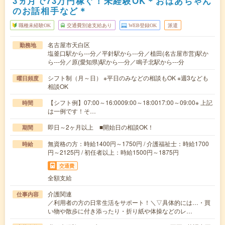
3ヵ月で73万円稼ぐ！未経験OK＊おばあちゃん
のお話相手など＊
職種未経験OK
交通費別途支給あり
WEB登録OK
派遣
名古屋市天白区
勤務地
塩釜口駅から---分／平針駅から---分／植田(名古屋市営)駅か
ら---分／原(愛知県)駅から---分／鳴子北駅から---分
シフト制（月～日） ※平日のみなどの相談もOK ※週3なども
曜日頻度
相談OK
【シフト例】07:00～16:0009:00～18:0017:00～09:00※ 上記
時間
は一例です！そ…
即日～2ヶ月以上 ■開始日の相談OK！
期間
無資格の方：時給1400円～1750円 / 介護福祉士：時給1700
時給
円～2125円 / 初任者以上：時給1500円～1875円
交通費
全額支給
介護関連
仕事内容
／利用者の方の日常生活をサポート！＼▽具体的には…・買
い物や散歩に付き添ったり・折り紙や体操などのレ…