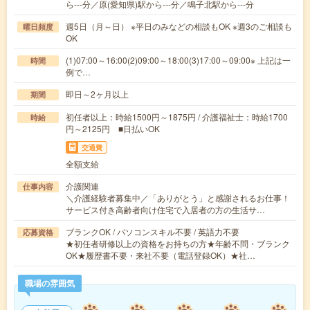
ら---分／原(愛知県)駅から---分／鳴子北駅から---分
週5日（月～日） ※平日のみなどの相談もOK ※週3のご相談も
曜日頻度
OK
(1)07:00～16:00(2)09:00～18:00(3)17:00～09:00※ 上記は一
時間
例で…
即日～2ヶ月以上
期間
初任者以上：時給1500円～1875円 / 介護福祉士：時給1700
時給
円～2125円 ■日払いOK
交通費
全額支給
介護関連
仕事内容
＼介護経験者募集中／「ありがとう」と感謝されるお仕事！
サービス付き高齢者向け住宅で入居者の方の生活サ…
ブランクOK / パソコンスキル不要 / 英語力不要
応募資格
★初任者研修以上の資格をお持ちの方★年齢不問・ブランク
OK★履歴書不要・来社不要（電話登録OK）★社…
職場の雰囲気