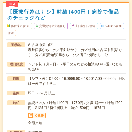
NEW
【医療行為はナシ】時給1400円！病院で備品
のチェックなど
職種未経験OK
交通費別途支給あり
土日祝日が休み
WEB登録OK
派遣
名古屋市天白区
勤務地
塩釜口駅から---分／平針駅から---分／植田(名古屋市営)駅か
ら---分／原(愛知県)駅から---分／鳴子北駅から---分
シフト制（月～日） ※平日のみなどの相談もOK ※週3なども
曜日頻度
相談OK
【シフト例】07:00～16:0009:00～18:0017:00～09:00※ 上記
時間
は一例です！そ…
即日～2ヶ月以上
期間
無資格の方：時給1400円～1750円 / 介護福祉士：時給1700
時給
円～2125円 / 初任者以上：時給1500円～1875円
交通費
全額支給
看護助手