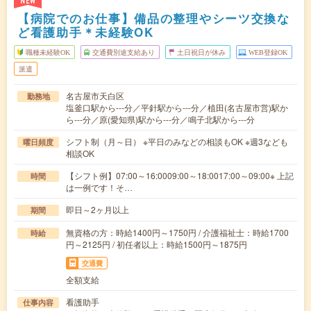
NEW
【病院でのお仕事】備品の整理やシーツ交換な
ど看護助手＊未経験OK
職種未経験OK
交通費別途支給あり
土日祝日が休み
WEB登録OK
派遣
名古屋市天白区
勤務地
塩釜口駅から---分／平針駅から---分／植田(名古屋市営)駅か
ら---分／原(愛知県)駅から---分／鳴子北駅から---分
シフト制（月～日） ※平日のみなどの相談もOK ※週3なども
曜日頻度
相談OK
【シフト例】07:00～16:0009:00～18:0017:00～09:00※ 上記
時間
は一例です！そ…
即日～2ヶ月以上
期間
無資格の方：時給1400円～1750円 / 介護福祉士：時給1700
時給
円～2125円 / 初任者以上：時給1500円～1875円
交通費
全額支給
看護助手
仕事内容