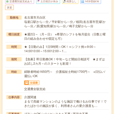
交通費別途支給あり
土日祝日が休み
残業なし
WEB登録OK
派遣
名古屋市天白区
勤務地
塩釜口駅から---分／平針駅から---分／植田(名古屋市営)駅か
ら---分／原(愛知県)駅から---分／鳴子北駅から---分
★週2日～（月～日） ※希望のシフトを毎月提出（日数と曜
曜日頻度
日の組み合わせや固定も可）
★【日勤のみ】1日5時間～OK！≪シフト例≫9:00～
時間
14:0010:00～15:0012:00～1…
【急募】即日勤務OK！中旬～など開始日相談可 ★まずは
期間
お試し2カ月～のスタートも歓迎！
経験者時給1650円～ 介護福祉士時給1700円～ ※日払い/
時給
週払いOK
交通費
交通費全額支給
介護関連
仕事内容
まるで高級マンションのような施設で働けるお仕事です！で
きたばかりの施設が多く、利用者さんの要介護度も…
ブランクOK / パソコンスキル不要 / 英語力不要
応募資格