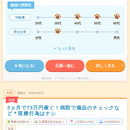
職場の雰囲気
年齢層
20代
30代
40代
50代
60代
男女比率
女性
男性
もっと見る
気になる!
応募へ進む
詳しく見る
派遣会社
ケアスタッフィング株式会社
未読
掲載日
2026/08/07
NEW
3ヵ月で73万円稼ぐ！病院で備品のチェックな
ど＊医療行為はナシ
職種未経験OK
交通費別途支給あり
土日祝日が休み
WEB登録OK
派遣