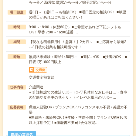
ら---分／原(愛知県)駅から---分／鳴子北駅から---分
週3日～（週2日～も相談OK） ■曜日固定の相談OK！ ■希望
曜日頻度
の曜日があればご相談ください！
9:00～18:00（休憩60分）■ご希望があれば下記シフトも
時間
OK！早番 7:00～16:00遅番 …
【現在も積極採用中！急募！】2カ月～ ■ご応募から最短2
期間
～3日後の就業も相談可能です！
無資格未経験：時給1450円～ ■週払いOK ■扶養内OK ■
時給
日収1万1600円以上
交通費
交通費全額支給
介護関連
仕事内容
≪介護施設での生活サポート≫▽具体的なお仕事は…・食事
の配膳や食事中の見守り・トイレやお風呂のサポー…
職種未経験OK / ブランクOK / パソコンスキル不要 / 英語力不
応募資格
要
■無資格・未経験OK！■年齢・学歴不問！ブランクOK!■10名
以上採用予定！■履歴書不要■社会保険完…
職場の雰囲気