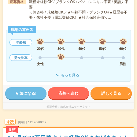
職種未経験OK / ブランクOK / パソコンスキル不要 / 英語力不
応募資格
要
＼無資格＊未経験OK／★年齢不問・ブランクOK★履歴書不
要・来社不要（電話登録OK）★社会保険完備＼…
職場の雰囲気
年齢層
20代
30代
40代
50代
60代
男女比率
女性
男性
もっと見る
気になる!
応募へ進む
詳しく見る
派遣会社
株式会社ニッソーネット
未読
掲載日
2026/08/07
NEW