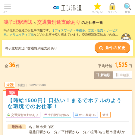
メニュー
気になる!
ログイン
検索
鳴子北駅周辺
×
交通費別途支給あり
のお仕事一覧
鳴子北駅の派遣のお仕事情報です。
オフィスワーク・事務系
、
営業・販売・サービス
系
、
クリエイティブ系
などのお仕事を取り揃えています。交通費別途支給ありの条件
の他に、
職種未経験OK
、
友だちと一緒の応募OK
、
10名以上の大量募集
などのこだわ
り条件も取り揃えています。
条件の変更
鳴子北駅周辺 / 交通費別途支給あり
36
1,525
全
件
平均時給:
円
時給順
新着順
未読
掲載日
2026/08/09
NEW
【時給1500円】日払い！まるでホテルのよう
な環境でのお仕事！
交通費別途支給あり
土日祝日が休み
WEB登録OK
派遣
名古屋市天白区
勤務地
塩釜口駅から---分／平針駅から---分／植田(名古屋市営)駅か