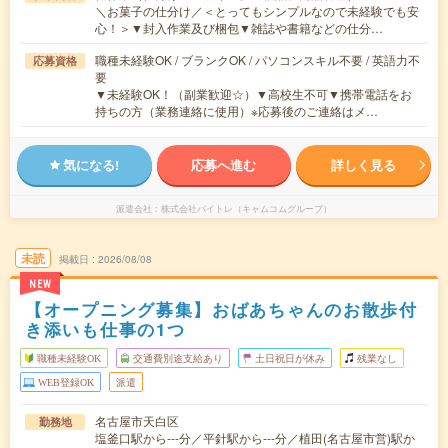
＼お菓子の仕分け／＜とってもシンプルなので未経験でも安
心！＞▼封入作業及び梱包▼雑誌や書籍などの仕分…
職種未経験OK / ブランクOK / パソコンスキル不要 / 英語力不
応募資格
要
▼未経験OK！（副業歓迎☆）▼高校生不可▼携帯電話をお
持ちの方（業務連絡に使用）※応募後のご連絡はメ…
気になる!
応募へ進む
詳しく見る
派遣会社
株式会社バイトレ（キャムコムグループ）
未読
掲載日
2026/08/08
NEW
【オープニング募集】おばあちゃんのお散歩付
き添いも仕事の1つ
職種未経験OK
交通費別途支給あり
土日祝日が休み
残業なし
WEB登録OK
派遣
名古屋市天白区
勤務地
塩釜口駅から---分／平針駅から---分／植田(名古屋市営)駅か