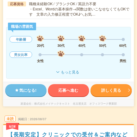
職種未経験OK / ブランクOK / 英語力不要
応募資格
・Excel、Wordの基本操作→関数は使いこなせなくてもOKで
す 文章の入力修正程度でOK♪＼お気…
職場の雰囲気
年齢層
20代
30代
40代
50代
60代
男女比率
女性
男性
もっと見る
気になる!
応募へ進む
詳しく見る
派遣会社
株式会社メイテックキャスト 名古屋支店 オフィスワーク事業部
未読
掲載日
2026/08/07
NEW
【長期安定】クリニックでの受付＆ご案内など