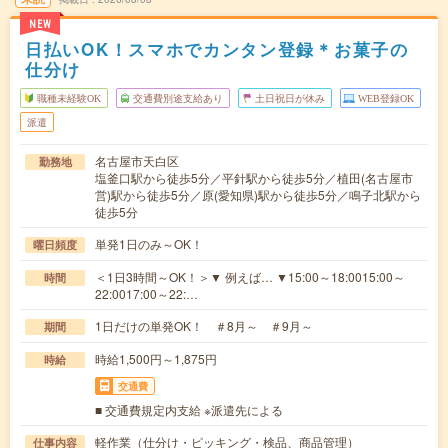
NEW
日払いOK！スマホでカンタン登録＊お菓子の
仕分け
職種未経験OK
交通費別途支給あり
土日祝日が休み
WEB登録OK
派遣
名古屋市天白区
勤務地
塩釜口駅から徒歩5分／平針駅から徒歩5分／植田(名古屋市
営)駅から徒歩5分／原(愛知県)駅から徒歩5分／鳴子北駅から
徒歩5分
単発1日のみ～OK！
曜日頻度
＜1日3時間～OK！＞▼ 例えば… ▼15:00～18:0015:00～
時間
22:0017:00～22:…
1日だけの単発OK！ ＃8月～ ＃9月～
期間
時給1,500円～1,875円
時給
交通費
■ 交通費規定内支給 ※派遣先による
軽作業（仕分け・ピッキング・検品、商品管理）
仕事内容