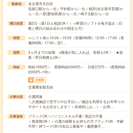
名古屋市天白区
勤務地
塩釜口駅から---分／平針駅から---分／植田(名古屋市営)駅か
ら---分／原(愛知県)駅から---分／鳴子北駅から---分
週2日（週1日も相談OK！） ※希望のシフトを毎月提出（日
曜日頻度
数と曜日の組み合わせや固定も可）
≪シフト例≫10:00～15:00（実働5時間）12:00～17:00（実
時間
働5時間）17:00～翌1…
3ヵ月までの短期 ※職場が気に入れば、長期もOK！ ★急
期間
募！即日勤務もOK！
時給1650円～ 夜勤時給2000円～ 日収3万円～（夜勤時給
時給
2000円×15h）
交通費
交通費全額支給
介護関連
仕事内容
＼介護施設で見守りやお手伝い／施設を利用するお年寄りの
サポートをお任せします！＜具体的には…＞・お掃…
ブランクOK / パソコンスキル不要 / 英語力不要
応募資格
＜無資格OK！＞介護の経験をお持ちの方ブランクOK・年齢
不問！WワークOK10名以上募集中！履歴書不…