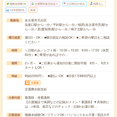
職種未経験OK
交通費別途支給あり
土日祝日が休み
残業なし
WEB登録OK
派遣
名古屋市天白区
勤務地
塩釜口駅から---分／平針駅から---分／植田(名古屋市営)駅か
ら---分／原(愛知県)駅から---分／鳴子北駅から---分
週3日～OK！ ■曜日固定の相談OK！ ■ご希望の曜日をご相談
曜日頻度
ください！
＼日勤のみ／シフト例・10:00～15:00・9:00～17:00（休憩
時間
60分）■ご希望があればその…
2ヶ月～ ■ご応募から最短3日後に開始可能 8月～、9月ス
期間
タートもOK！
時給2350円～ ■週払いOK ■日収1万8800円以上
時給
交通費
交通費全額支給
看護師・准看護師
仕事内容
【介護施設で体調などの記録がメイン＊看護師】▼具体的に
は…○体温、血圧などのチェック・記録○お薬の飲…
職種未経験OK / ブランクOK / パソコンスキル不要 / 英語力不
応募資格