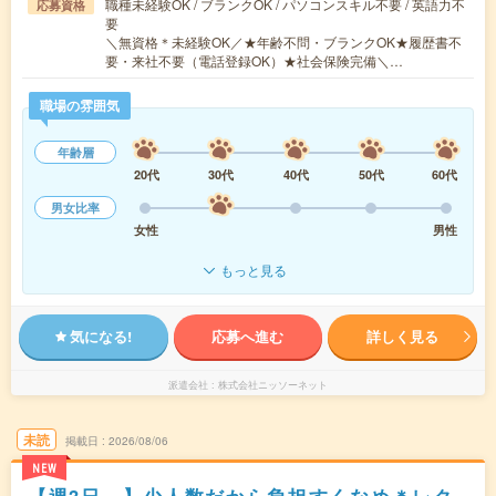
職種未経験OK / ブランクOK / パソコンスキル不要 / 英語力不
応募資格
要
＼無資格＊未経験OK／★年齢不問・ブランクOK★履歴書不
要・来社不要（電話登録OK）★社会保険完備＼…
職場の雰囲気
年齢層
20代
30代
40代
50代
60代
男女比率
女性
男性
もっと見る
気になる!
応募へ進む
詳しく見る
派遣会社
株式会社ニッソーネット
未読
掲載日
2026/08/06
NEW