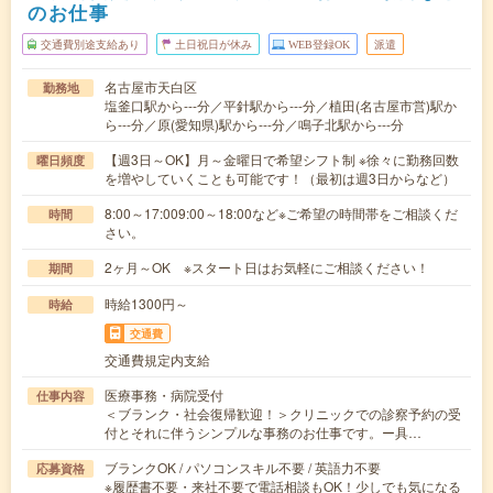
のお仕事
交通費別途支給あり
土日祝日が休み
WEB登録OK
派遣
名古屋市天白区
勤務地
塩釜口駅から---分／平針駅から---分／植田(名古屋市営)駅か
ら---分／原(愛知県)駅から---分／鳴子北駅から---分
【週3日～OK】月～金曜日で希望シフト制 ※徐々に勤務回数
曜日頻度
を増やしていくことも可能です！（最初は週3日からなど）
8:00～17:009:00～18:00など※ご希望の時間帯をご相談くだ
時間
さい。
2ヶ月～OK ※スタート日はお気軽にご相談ください！
期間
時給1300円～
時給
交通費
交通費規定内支給
医療事務・病院受付
仕事内容
＜ブランク・社会復帰歓迎！＞クリニックでの診察予約の受
付とそれに伴うシンプルな事務のお仕事です。ー具…
ブランクOK / パソコンスキル不要 / 英語力不要
応募資格
※履歴書不要・来社不要で電話相談もOK！少しでも気になる