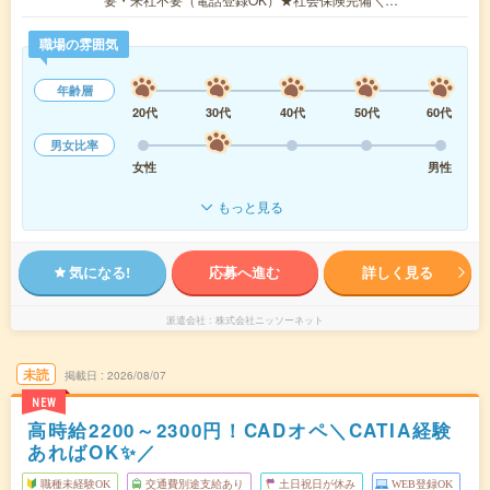
職場の雰囲気
年齢層
20代
30代
40代
50代
60代
男女比率
女性
男性
もっと見る
気になる!
応募へ進む
詳しく見る
派遣会社
株式会社ニッソーネット
未読
掲載日
2026/08/07
NEW
高時給2200～2300円！CADオペ＼CATIA経験
あればOK✨／
職種未経験OK
交通費別途支給あり
土日祝日が休み
WEB登録OK