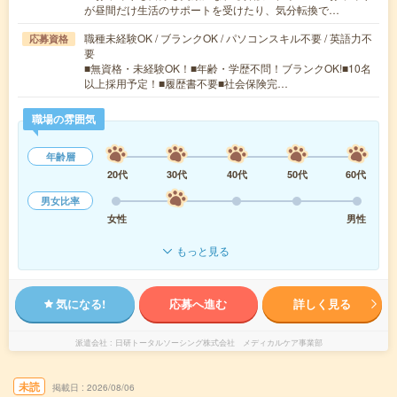
が昼間だけ生活のサポートを受けたり、気分転換で…
職種未経験OK / ブランクOK / パソコンスキル不要 / 英語力不
応募資格
要
■無資格・未経験OK！■年齢・学歴不問！ブランクOK!■10名
以上採用予定！■履歴書不要■社会保険完…
職場の雰囲気
年齢層
20代
30代
40代
50代
60代
男女比率
女性
男性
もっと見る
気になる!
応募へ進む
詳しく見る
派遣会社
日研トータルソーシング株式会社 メディカルケア事業部
未読
掲載日
2026/08/06