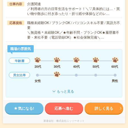
介護関連
仕事内容
／利用者の方の日常生活をサポート！＼▽具体的には…・買
い物や散歩に付き添ったり・折り紙や体操などのレ…
職種未経験OK / ブランクOK / パソコンスキル不要 / 英語力不
応募資格
要
＼無資格＊未経験OK／★年齢不問・ブランクOK★履歴書不
要・来社不要（電話登録OK）★社会保険完備＼…
職場の雰囲気
年齢層
20代
30代
40代
50代
60代
男女比率
女性
男性
もっと見る
気になる!
応募へ進む
詳しく見る
派遣会社
株式会社ニッソーネット