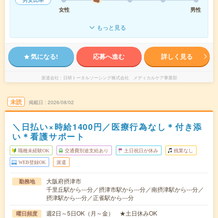
女性
男性
もっと見る
気になる!
応募へ進む
詳しく見る
派遣会社
日研トータルソーシング株式会社 メディカルケア事業部
未読
掲載日
2026/08/02
＼日払い×時給1400円／医療行為なし＊付き添
い＊看護サポート
職種未経験OK
交通費別途支給あり
土日祝日が休み
残業なし
WEB登録OK
派遣
大阪府摂津市
勤務地
千里丘駅から---分／摂津市駅から---分／南摂津駅から---分／
摂津駅から---分／正雀駅から---分
週2日～5日OK（月～金） ★土日休みOK
曜日頻度