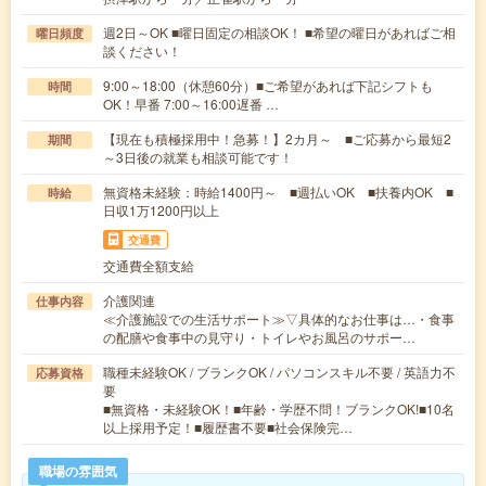
週2日～OK ■曜日固定の相談OK！ ■希望の曜日があればご相
曜日頻度
談ください！
9:00～18:00（休憩60分）■ご希望があれば下記シフトも
時間
OK！早番 7:00～16:00遅番 …
【現在も積極採用中！急募！】2カ月～ ■ご応募から最短2
期間
～3日後の就業も相談可能です！
無資格未経験：時給1400円～ ■週払いOK ■扶養内OK ■
時給
日収1万1200円以上
交通費
交通費全額支給
介護関連
仕事内容
≪介護施設での生活サポート≫▽具体的なお仕事は…・食事
の配膳や食事中の見守り・トイレやお風呂のサポー…
職種未経験OK / ブランクOK / パソコンスキル不要 / 英語力不
応募資格
要
■無資格・未経験OK！■年齢・学歴不問！ブランクOK!■10名
以上採用予定！■履歴書不要■社会保険完…
職場の雰囲気