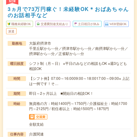
NEW
3ヵ月で73万円稼ぐ！未経験OK＊おばあちゃん
のお話相手など
職種未経験OK
交通費別途支給あり
土日祝日が休み
WEB登録OK
派遣
大阪府摂津市
勤務地
千里丘駅から---分／摂津市駅から---分／南摂津駅から---分／
摂津駅から---分／正雀駅から---分
シフト制（月～日） ※平日のみなどの相談もOK ※週3なども
曜日頻度
相談OK
【シフト例】07:00～16:0009:00～18:0017:00～09:00※ 上記
時間
は一例です！そ…
即日～2ヶ月以上 ■開始日の相談OK！
期間
無資格の方：時給1400円～1750円 / 介護福祉士：時給1700
時給
円～2125円 / 初任者以上：時給1500円～1875円
交通費
全額支給
介護関連
仕事内容