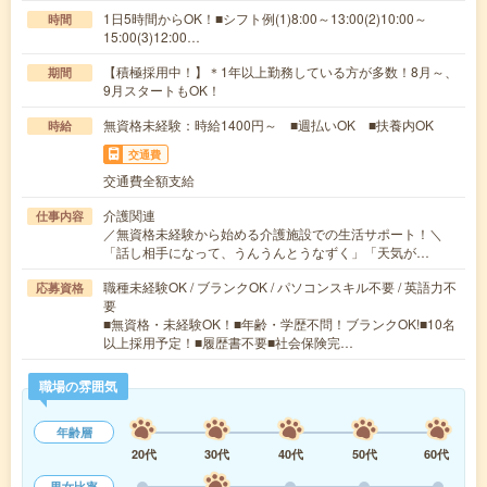
1日5時間からOK！■シフト例(1)8:00～13:00(2)10:00～
時間
15:00(3)12:00…
【積極採用中！】＊1年以上勤務している方が多数！8月～、
期間
9月スタートもOK！
無資格未経験：時給1400円～ ■週払いOK ■扶養内OK
時給
交通費
交通費全額支給
介護関連
仕事内容
／無資格未経験から始める介護施設での生活サポート！＼
「話し相手になって、うんうんとうなずく」「天気が…
職種未経験OK / ブランクOK / パソコンスキル不要 / 英語力不
応募資格
要
■無資格・未経験OK！■年齢・学歴不問！ブランクOK!■10名
以上採用予定！■履歴書不要■社会保険完…
職場の雰囲気
年齢層
20代
30代
40代
50代
60代
男女比率