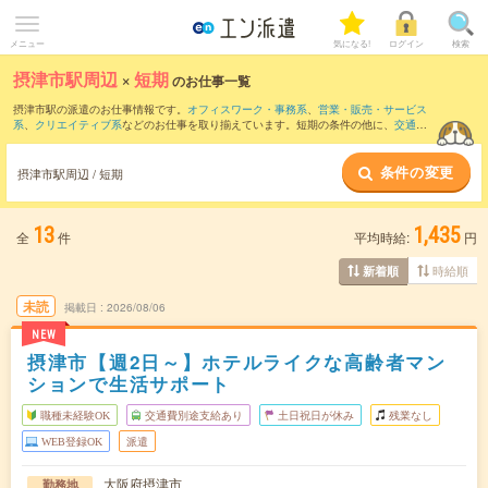
メニュー
気になる!
ログイン
検索
摂津市駅周辺
×
短期
のお仕事一覧
摂津市駅の派遣のお仕事情報です。
オフィスワーク・事務系
、
営業・販売・サービス
系
、
クリエイティブ系
などのお仕事を取り揃えています。短期の条件の他に、
交通費
別途支給あり
、
職種未経験OK
、
友だちと一緒の応募OK
などでもお探し頂けます。
条件の変更
摂津市駅周辺 / 短期
13
1,435
全
件
平均時給:
円
時給順
新着順
未読
掲載日
2026/08/06
NEW
摂津市【週2日～】ホテルライクな高齢者マン
ションで生活サポート
職種未経験OK
交通費別途支給あり
土日祝日が休み
残業なし
WEB登録OK
派遣
大阪府摂津市
勤務地