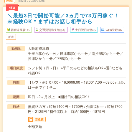
未読
掲載日
2026/08/06
NEW
＼最短3日で開始可能／3ヵ月で73万円稼ぐ！
未経験OK＊まずはお話し相手から
職種未経験OK
交通費別途支給あり
土日祝日が休み
WEB登録OK
派遣
大阪府摂津市
勤務地
千里丘駅から---分／摂津市駅から---分／南摂津駅から---分／
摂津駅から---分／正雀駅から---分
シフト制（月～日） ※平日のみなどの相談もOK ※週3なども
曜日頻度
相談OK
【シフト例】07:00～16:0009:00～18:0017:00～09:00※ 上記
時間
は一例です！そ…
即日～2ヶ月以上 ■開始日の相談OK！
期間
無資格の方：時給1400円～1750円 / 介護福祉士：時給1700
時給
円～2125円 / 初任者以上：時給1500円～1875円
交通費
全額支給