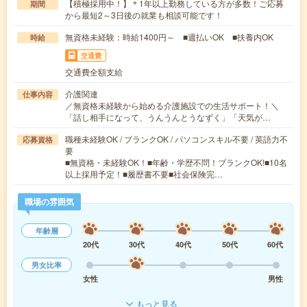
【積極採用中！】＊1年以上勤務している方が多数！ご応募
期間
から最短2～3日後の就業も相談可能です！
無資格未経験：時給1400円～ ■週払いOK ■扶養内OK
時給
交通費
交通費全額支給
介護関連
仕事内容
／無資格未経験から始める介護施設での生活サポート！＼
「話し相手になって、うんうんとうなずく」「天気が…
職種未経験OK / ブランクOK / パソコンスキル不要 / 英語力不
応募資格
要
■無資格・未経験OK！■年齢・学歴不問！ブランクOK!■10名
以上採用予定！■履歴書不要■社会保険完…
職場の雰囲気
年齢層
20代
30代
40代
50代
60代
男女比率
女性
男性
もっと見る