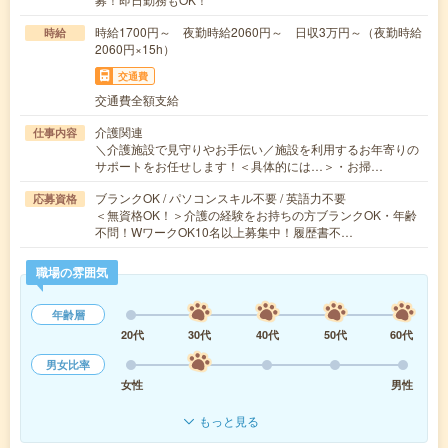
時給1700円～ 夜勤時給2060円～ 日収3万円～（夜勤時給
時給
2060円×15h）
交通費
交通費全額支給
介護関連
仕事内容
＼介護施設で見守りやお手伝い／施設を利用するお年寄りの
サポートをお任せします！＜具体的には…＞・お掃…
ブランクOK / パソコンスキル不要 / 英語力不要
応募資格
＜無資格OK！＞介護の経験をお持ちの方ブランクOK・年齢
不問！WワークOK10名以上募集中！履歴書不…
職場の雰囲気
年齢層
20代
30代
40代
50代
60代
男女比率
女性
男性
もっと見る