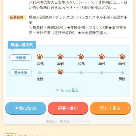
／利用者の方の日常生活をサポート！＼▽具体的には…・買
い物や散歩に付き添ったり・折り紙や体操などのレ…
職種未経験OK / ブランクOK / パソコンスキル不要 / 英語力不
応募資格
要
＼無資格＊未経験OK／★年齢不問・ブランクOK★履歴書不
要・来社不要（電話登録OK）★社会保険完備＼…
職場の雰囲気
年齢層
20代
30代
40代
50代
60代
男女比率
女性
男性
もっと見る
気になる!
応募へ進む
詳しく見る
派遣会社
株式会社ニッソーネット