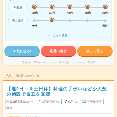
年齢層
20代
30代
40代
50代
60代
男女比率
女性
男性
もっと見る
気になる!
応募へ進む
詳しく見る
派遣会社
日研トータルソーシング株式会社 メディカルケア事業部
未読
掲載日
2026/07/28
【週2日～＆土日休】料理の手伝いなど少人数
の施設で自立を支援
交通費別途支給あり
土日祝日が休み
残業なし
WEB登録OK
派遣