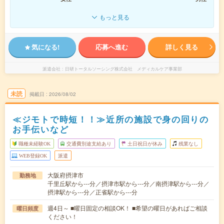
もっと見る
気になる!
応募へ進む
詳しく見る
派遣会社
日研トータルソーシング株式会社 メディカルケア事業部
未読
掲載日
2026/08/02
≪ジモトで時短！！≫近所の施設で身の回りの
お手伝いなど
職種未経験OK
交通費別途支給あり
土日祝日が休み
残業なし
WEB登録OK
派遣
大阪府摂津市
勤務地
千里丘駅から---分／摂津市駅から---分／南摂津駅から---分／
摂津駅から---分／正雀駅から---分
週4日～ ■曜日固定の相談OK！ ■希望の曜日があればご相談
曜日頻度
ください！