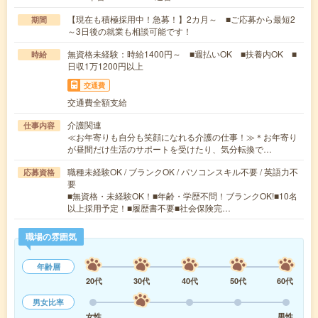
【現在も積極採用中！急募！】2カ月～ ■ご応募から最短2
期間
～3日後の就業も相談可能です！
無資格未経験：時給1400円～ ■週払いOK ■扶養内OK ■
時給
日収1万1200円以上
交通費
交通費全額支給
介護関連
仕事内容
≪お年寄りも自分も笑顔になれる介護の仕事！≫＊お年寄り
が昼間だけ生活のサポートを受けたり、気分転換で…
職種未経験OK / ブランクOK / パソコンスキル不要 / 英語力不
応募資格
要
■無資格・未経験OK！■年齢・学歴不問！ブランクOK!■10名
以上採用予定！■履歴書不要■社会保険完…
職場の雰囲気
年齢層
20代
30代
40代
50代
60代
男女比率
女性
男性