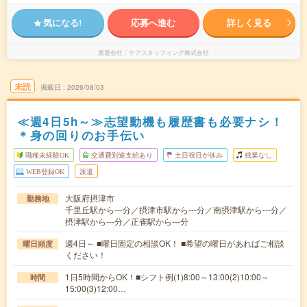
気になる!
応募へ進む
詳しく見る
派遣会社
ケアスタッフィング株式会社
未読
掲載日
2026/08/03
≪週4日5h～≫志望動機も履歴書も必要ナシ！
＊身の回りのお手伝い
職種未経験OK
交通費別途支給あり
土日祝日が休み
残業なし
WEB登録OK
派遣
大阪府摂津市
勤務地
千里丘駅から---分／摂津市駅から---分／南摂津駅から---分／
摂津駅から---分／正雀駅から---分
週4日～ ■曜日固定の相談OK！ ■希望の曜日があればご相談
曜日頻度
ください！
1日5時間からOK！■シフト例(1)8:00～13:00(2)10:00～
時間
15:00(3)12:00…