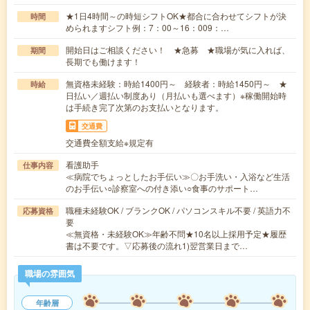
★1日4時間～の時短シフトOK★都合に合わせてシフトが決
時間
められますシフト例：7：00～16：009：…
開始日はご相談ください！ ★急募 ★職場が気に入れば、
期間
長期でも働けます！
無資格未経験：時給1400円～ 経験者：時給1450円～ ★
時給
日払い／週払い制度あり（月払いも選べます）※稼働開始時
は手続き完了次第のお支払いとなります。
交通費
交通費全額支給※規定有
看護助手
仕事内容
≪病院でちょっとしたお手伝い≫〇お手洗い・入浴など生活
のお手伝い○診察室への付き添い○食事のサポート…
職種未経験OK / ブランクOK / パソコンスキル不要 / 英語力不
応募資格
要
≪無資格・未経験OK≫年齢不問★10名以上採用予定★履歴
書は不要です。▽応募後の流れ1)翌営業日まで…
職場の雰囲気
年齢層