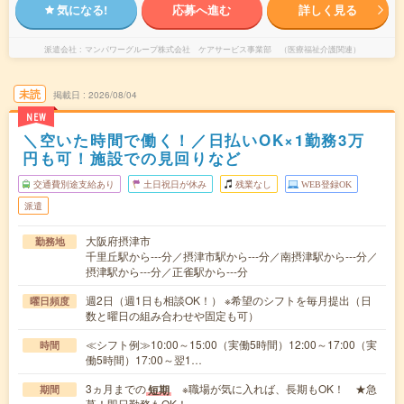
気になる!
応募へ進む
詳しく見る
派遣会社
マンパワーグループ株式会社 ケアサービス事業部 （医療福祉介護関連）
未読
掲載日
2026/08/04
NEW
＼空いた時間で働く！／日払いOK×1勤務3万
円も可！施設での見回りなど
交通費別途支給あり
土日祝日が休み
残業なし
WEB登録OK
派遣
大阪府摂津市
勤務地
千里丘駅から---分／摂津市駅から---分／南摂津駅から---分／
摂津駅から---分／正雀駅から---分
週2日（週1日も相談OK！） ※希望のシフトを毎月提出（日
曜日頻度
数と曜日の組み合わせや固定も可）
≪シフト例≫10:00～15:00（実働5時間）12:00～17:00（実
時間
働5時間）17:00～翌1…
3ヵ月までの
※職場が気に入れば、長期もOK！ ★急
短期
期間
募！即日勤務もOK！