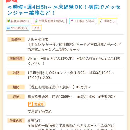
≪時短×週4日5h～≫未経験OK！病院でメッセ
ンジャー業務など！
職種未経験OK
交通費別途支給あり
土日祝日が休み
残業なし
WEB登録OK
派遣
大阪府摂津市
勤務地
千里丘駅から---分／摂津市駅から---分／南摂津駅から---分／
摂津駅から---分／正雀駅から---分
週4日～ ■曜日固定の相談OK！ ■希望の曜日があればご相談
曜日頻度
ください！
1日5時間からOK！■シフト例(1)8:00～13:00(2)10:00～
時間
15:00(3)12:00…
【現在も積極採用中！急募！】■2カ月～
期間
無資格未経験：時給1350円～ ■週払いOK ■扶養内OK
時給
交通費
交通費全額支給
看護助手
仕事内容
▼病院の一般病棟にて看護師さんのサポート！具体的に