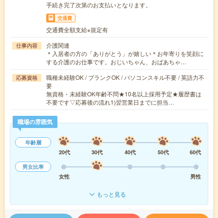
手続き完了次第のお支払いとなります。
交通費
交通費全額支給※規定有
介護関連
仕事内容
＊入居者の方の「ありがとう」が嬉しい＊お年寄りを笑顔に
する介護のお仕事です。おじいちゃん、おばあちゃ…
職種未経験OK / ブランクOK / パソコンスキル不要 / 英語力不
応募資格
要
無資格・未経験OK年齢不問★10名以上採用予定★履歴書は
不要です▽応募後の流れ1)翌営業日までに担当…
職場の雰囲気
年齢層
20代
30代
40代
50代
60代
男女比率
女性
男性
もっと見る