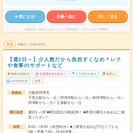
気になる!
応募へ進む
詳しく見る
派遣会社
日研トータルソーシング株式会社 メディカルケア事業部
未読
掲載日
2026/08/02
【週2日～】少人数だから負担すくなめ＊レク
や食事のサポートなど
職種未経験OK
交通費別途支給あり
土日祝日が休み
残業なし
WEB登録OK
派遣
大阪府摂津市
勤務地
千里丘駅から---分／摂津市駅から---分／南摂津駅から---分／
摂津駅から---分／正雀駅から---分
週2日～OK ■曜日固定の相談OK！ ■希望の曜日があればご相
曜日頻度
談ください！
9:00～18:00（休憩60分）■ご希望があれば下記シフトも
時間
OK！早番 7:00～16:00遅番 …