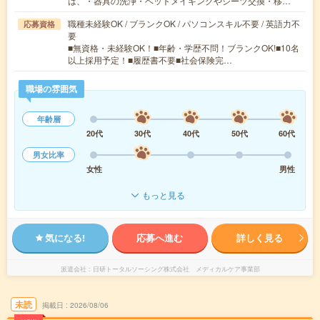
は、・器具の洗浄・ベットメイキングやシーツ交換・移…
職種未経験OK / ブランクOK / パソコンスキル不要 / 英語力不
応募資格
要
■無資格・未経験OK！■年齢・学歴不問！ブランクOK!■10名
以上採用予定！■履歴書不要■社会保険完…
職場の雰囲気
年齢層
20代
30代
40代
50代
60代
男女比率
女性
男性
もっと見る
気になる!
応募へ進む
詳しく見る
派遣会社
日研トータルソーシング株式会社 メディカルケア事業部
未読
掲載日
2026/08/06