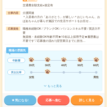
交通費全額支給※規定有
介護関連
仕事内容
＊入居者の方の「ありがとう」が嬉しい＊おじいちゃん、お
ばあちゃんが暮らす施設での生活サポートをお任せ…
職種未経験OK / ブランクOK / パソコンスキル不要 / 英語力不
応募資格
要
無資格・未経験OK年齢不問★10名以上採用予定★履歴書は
不要です▽応募後の流れ1)翌営業日までに担当…
職場の雰囲気
年齢層
20代
30代
40代
50代
60代
男女比率
女性
男性
もっと見る
気になる!
応募へ進む
詳しく見る