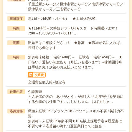
千里丘駅から---分／摂津市駅から---分／南摂津駅から---分／
摂津駅から---分／正雀駅から---分
週2日～5日OK（月～金） ★土日休みOK
曜日頻度
★1日4時間～の時短シフトOK★スタート時間選べます！
時間
7:00～16:009:00～17:0011:…
開始日はご相談ください！ ★急募 ★職場が気に入れば、
期間
長期でも働けます！
無資格未経験：時給1400円～ 経験者：時給1450円～ ★
時給
日払い／週払い制度あり（月払いも選べます）※稼働開始時
は手続き完了次第のお支払いとなります。
交通費
交通費全額支給※規定有
介護関連
仕事内容
＊入居者の方の「ありがとう」が嬉しい＊お年寄りを笑顔に
する介護のお仕事です。おじいちゃん、おばあちゃ…
職種未経験OK / ブランクOK / パソコンスキル不要 / 英語力不
応募資格
要
無資格・未経験OK年齢不問★10名以上採用予定★履歴書は
不要です▽応募後の流れ1)翌営業日までに担当…