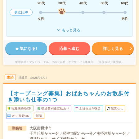
20代
30代
40代
50代
60代
男女比率
女性
男性
もっと見る
気になる!
応募へ進む
詳しく見る
派遣会社
マンパワーグループ株式会社 ケアサービス事業部 （医療福祉介護関連）
未読
掲載日
2026/08/01
【オープニング募集】おばあちゃんのお散歩付
き添いも仕事の1つ
職種未経験OK
交通費別途支給あり
土日祝日が休み
残業なし
WEB登録OK
派遣
大阪府摂津市
勤務地
千里丘駅から---分／摂津市駅から---分／南摂津駅から---分／
摂津駅から---分／正雀駅から---分