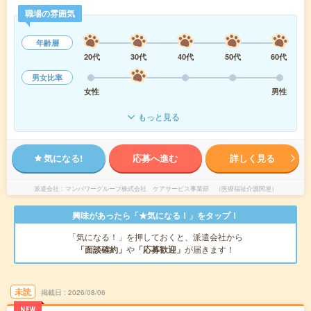
職場の雰囲気
年齢層
20代
30代
40代
50代
60代
男女比率
女性
男性
もっと見る
気になる!
応募へ進む
詳しく見る
派遣会社
マンパワーグループ株式会社 ケアサービス事業部 （医療福祉介護関連）
興味があったら「★気になる！」をタップ！
「気になる！」を押しておくと、派遣会社から
「面談確約」
や
「応募歓迎」
が届きます！
未読
掲載日
2026/08/06
NEW