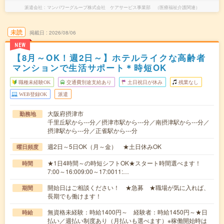
派遣会社
マンパワーグループ株式会社 ケアサービス事業部 （医療福祉介護関連）
未読
掲載日
2026/08/06
NEW
【8月～OK！週2日～】ホテルライクな高齢者
マンションで生活サポート＊時短OK
職種未経験OK
交通費別途支給あり
土日祝日が休み
残業なし
WEB登録OK
派遣
大阪府摂津市
勤務地
千里丘駅から---分／摂津市駅から---分／南摂津駅から---分／
摂津駅から---分／正雀駅から---分
週2日～5日OK（月～金） ★土日休みOK
曜日頻度
★1日4時間～の時短シフトOK★スタート時間選べます！
時間
7:00～16:009:00～17:0011:…
開始日はご相談ください！ ★急募 ★職場が気に入れば、
期間
長期でも働けます！
無資格未経験：時給1400円～ 経験者：時給1450円～★日
時給
払い／週払い制度あり（月払いも選べます）※稼働開始時は