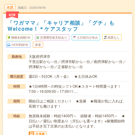
未読
掲載日
2026/08/06
NEW
「ワガママ」「キャリア相談」「グチ」も
Welcome！＊ケアスタッフ
職種未経験OK
交通費別途支給あり
土日祝日が休み
残業なし
WEB登録OK
派遣
大阪府摂津市
勤務地
千里丘駅から---分／摂津市駅から---分／南摂津駅から---分／
摂津駅から---分／正雀駅から---分
週2日～5日OK（月～金） ★土日休みOK
曜日頻度
★1日4時間～の時短シフトOK★スタート時間選べます！
時間
7:00～16:009:00～17:0011:…
開始日はご相談ください！ ★急募 ★職場が気に入れば、
期間
長期でも働けます！
無資格未経験：時給1400円～ 経験者：時給1450円～ ★
時給
日払い／週払い制度あり（月払いも選べます）※稼働開始時
は手続き完了次第のお支払いとなります。
交通費