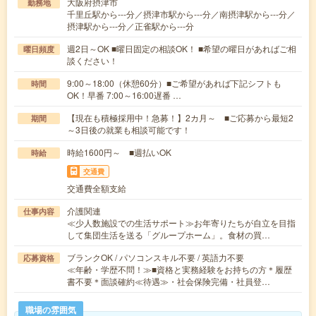
大阪府摂津市
勤務地
千里丘駅から---分／摂津市駅から---分／南摂津駅から---分／
摂津駅から---分／正雀駅から---分
週2日～OK ■曜日固定の相談OK！ ■希望の曜日があればご相
曜日頻度
談ください！
9:00～18:00（休憩60分）■ご希望があれば下記シフトも
時間
OK！早番 7:00～16:00遅番 …
【現在も積極採用中！急募！】2カ月～ ■ご応募から最短2
期間
～3日後の就業も相談可能です！
時給1600円～ ■週払いOK
時給
交通費
交通費全額支給
介護関連
仕事内容
≪少人数施設での生活サポート≫お年寄りたちが自立を目指
して集団生活を送る「グループホーム」。食材の買…
ブランクOK / パソコンスキル不要 / 英語力不要
応募資格
≪年齢・学歴不問！≫■資格と実務経験をお持ちの方＊履歴
書不要＊面談確約≪待遇≫・社会保険完備・社員登…
職場の雰囲気