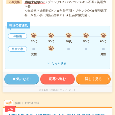
/ ブランクOK / パソコンスキル不要 / 英語力
職種未経験OK
応募資格
不要
＼無資格＊未経験OK／★年齢不問・ブランクOK★履歴書不
要・来社不要（電話登録OK）★社会保険完備＼…
職場の雰囲気
年齢層
20代
30代
40代
50代
60代
男女比率
女性
男性
もっと見る
気になる!
応募へ進む
詳しく見る
派遣会社
株式会社ニッソーネット
未読
掲載日
2026/08/06
NEW