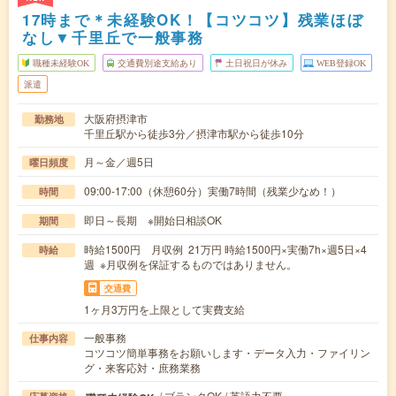
17時まで＊未経験OK！【コツコツ】残業ほぼ
なし▼千里丘で一般事務
職種未経験OK
交通費別途支給あり
土日祝日が休み
WEB登録OK
派遣
大阪府摂津市
勤務地
千里丘駅から徒歩3分／摂津市駅から徒歩10分
月～金／週5日
曜日頻度
09:00-17:00（休憩60分）実働7時間（残業少なめ！）
時間
即日～長期 ※開始日相談OK
期間
時給1500円 月収例 21万円 時給1500円×実働7h×週5日×4
時給
週 ※月収例を保証するものではありません。
交通費
1ヶ月3万円を上限として実費支給
一般事務
仕事内容
コツコツ簡単事務をお願いします・データ入力・ファイリン
グ・来客応対・庶務業務
/ ブランクOK / 英語力不要