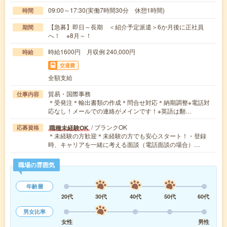
09:00～17:30(実働7時間30分 休憩1時間)
時間
【急募】即日～長期 ＜紹介予定派遣＞6か月後に正社員
期間
へ！ ※8月～！
時給1600円 月収例 240,000円
時給
交通費
全額支給
貿易・国際事務
仕事内容
＊受発注＊輸出書類の作成＊問合せ対応＊納期調整※電話対
応なし！メールでの連絡がメインです！※英語は翻…
/ ブランクOK
職種未経験OK
応募資格
＊未経験の方歓迎＊未経験の方でも安心スタート！・登録
時、キャリアを一緒に考える面談（電話面談の場合）…
職場の雰囲気
年齢層
20代
30代
40代
50代
60代
男女比率
女性
男性