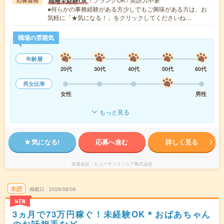
職種未経験OK
応募資格
●何らかの事務経験がある方少しでもご興味がある方は、お
気軽に「★気になる！」をクリックしてくださいね…
職場の雰囲気
年齢層
20代
30代
40代
50代
60代
男女比率
女性
男性
もっと見る
気になる!
応募へ進む
詳しく見る
派遣会社
ヒューマンリソシア株式会社
未読
掲載日
2026/08/06
NEW
3ヵ月で73万円稼ぐ！未経験OK＊おばあちゃん
のお話相手など