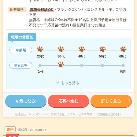
/ ブランクOK / パソコンスキル不要 / 英語力
職種未経験OK
応募資格
不要
無資格・未経験OK年齢不問★10名以上採用予定★履歴書は
不要です▽応募後の流れ1)翌営業日までに担当…
職場の雰囲気
年齢層
20代
30代
40代
50代
60代
男女比率
女性
男性
もっと見る
気になる!
応募へ進む
詳しく見る
派遣会社
マンパワーグループ株式会社 ケアサービス事業部 （医療福祉介護関連）
未読
掲載日
2026/08/06