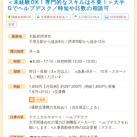
＜未経験OK！専門的なスキルは不要！＞大手
Gでヘルプデスク／時短や日数の相談可
職種未経験OK
交通費別途支給あり
土日祝日が休み
WEB登録OK
派遣
大阪府摂津市
勤務地
千里丘駅から徒歩8分／摂津市駅から徒歩12分
月～金
曜日頻度
★8:30～17:10（休憩時間 12:00～13:00）
時間
即日～長期（3ヵ月以上） ※急募○9月～、10月～スタート
期間
もご相談ください♪
1,850円【月収例】約297,000円（時給1,850円×実働
時給
7.67h×21日）+交通費
交通費
○通勤交通費の支給あり（当社規定による）
テクニカルサポート・ヘルプデスク
仕事内容
大手関連会社の電力計測機器メーカーで、ヘルプデスクをお
願いします。○人事異動発生時の設定変更（マスタ…
/ ブランクOK / 英語力不要