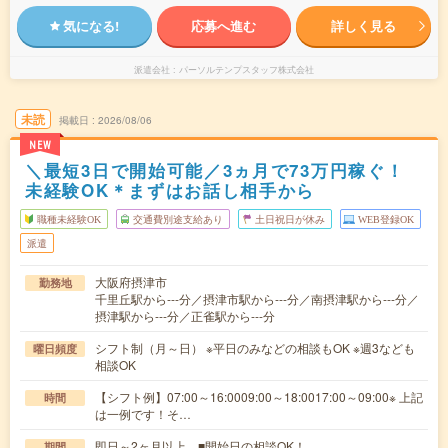
気になる!
応募へ進む
詳しく見る
派遣会社
パーソルテンプスタッフ株式会社
未読
掲載日
2026/08/06
NEW
＼最短3日で開始可能／3ヵ月で73万円稼ぐ！
未経験OK＊まずはお話し相手から
職種未経験OK
交通費別途支給あり
土日祝日が休み
WEB登録OK
派遣
大阪府摂津市
勤務地
千里丘駅から---分／摂津市駅から---分／南摂津駅から---分／
摂津駅から---分／正雀駅から---分
シフト制（月～日） ※平日のみなどの相談もOK ※週3なども
曜日頻度
相談OK
【シフト例】07:00～16:0009:00～18:0017:00～09:00※ 上記
時間
は一例です！そ…
即日～2ヶ月以上 ■開始日の相談OK！
期間