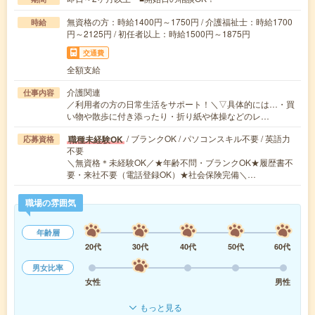
無資格の方：時給1400円～1750円 / 介護福祉士：時給1700
時給
円～2125円 / 初任者以上：時給1500円～1875円
交通費
全額支給
介護関連
仕事内容
／利用者の方の日常生活をサポート！＼▽具体的には…・買
い物や散歩に付き添ったり・折り紙や体操などのレ…
/ ブランクOK / パソコンスキル不要 / 英語力
職種未経験OK
応募資格
不要
＼無資格＊未経験OK／★年齢不問・ブランクOK★履歴書不
要・来社不要（電話登録OK）★社会保険完備＼…
職場の雰囲気
年齢層
20代
30代
40代
50代
60代
男女比率
女性
男性
もっと見る