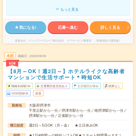
もっと見る
気になる!
応募へ進む
詳しく見る
派遣会社
マンパワーグループ株式会社 ケアサービス事業部 （医療福祉介護関連）
未読
掲載日
2026/08/06
NEW
【8月～OK！週2日～】ホテルライクな高齢者
マンションで生活サポート＊時短OK
職種未経験OK
交通費別途支給あり
土日祝日が休み
残業なし
WEB登録OK
派遣
大阪府摂津市
勤務地
千里丘駅から---分／摂津市駅から---分／南摂津駅から---分／
摂津駅から---分／正雀駅から---分
週2日～5日OK（月～金） ★土日休みOK
曜日頻度
★1日4時間～の時短シフトOK★スタート時間選べます！
時間