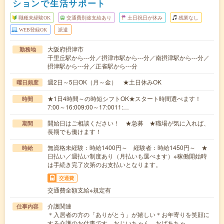
ションで生活サポート
職種未経験OK
交通費別途支給あり
土日祝日が休み
残業なし
WEB登録OK
派遣
大阪府摂津市
勤務地
千里丘駅から---分／摂津市駅から---分／南摂津駅から---分／
摂津駅から---分／正雀駅から---分
週2日～5日OK（月～金） ★土日休みOK
曜日頻度
★1日4時間～の時短シフトOK★スタート時間選べます！
時間
7:00～16:009:00～17:0011:…
開始日はご相談ください！ ★急募 ★職場が気に入れば、
期間
長期でも働けます！
無資格未経験：時給1400円～ 経験者：時給1450円～ ★
時給
日払い／週払い制度あり（月払いも選べます）※稼働開始時
は手続き完了次第のお支払いとなります。
交通費
交通費全額支給※規定有
介護関連
仕事内容
＊入居者の方の「ありがとう」が嬉しい＊お年寄りを笑顔に
する介護のお仕事です。おじいちゃん、おばあちゃ…