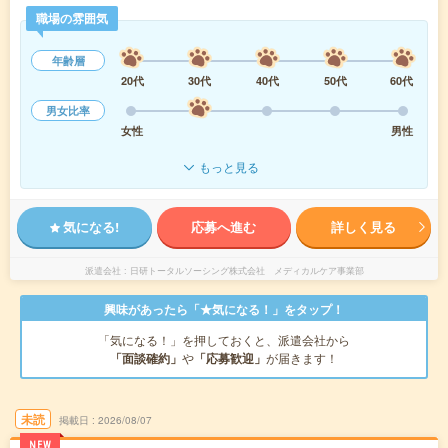
職場の雰囲気
年齢層
20代
30代
40代
50代
60代
男女比率
女性
男性
もっと見る
気になる!
応募へ進む
詳しく見る
派遣会社
日研トータルソーシング株式会社 メディカルケア事業部
興味があったら「★気になる！」をタップ！
「気になる！」を押しておくと、派遣会社から
「面談確約」
や
「応募歓迎」
が届きます！
未読
掲載日
2026/08/07
NEW