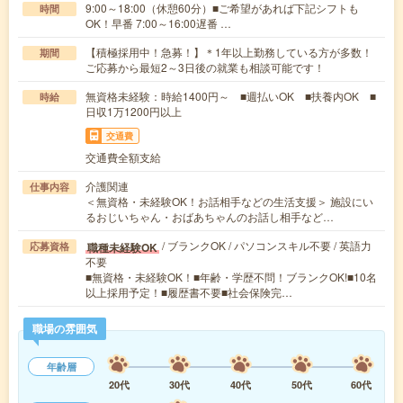
9:00～18:00（休憩60分）■ご希望があれば下記シフトも
時間
OK！早番 7:00～16:00遅番 …
【積極採用中！急募！】＊1年以上勤務している方が多数！
期間
ご応募から最短2～3日後の就業も相談可能です！
無資格未経験：時給1400円～ ■週払いOK ■扶養内OK ■
時給
日収1万1200円以上
交通費
交通費全額支給
介護関連
仕事内容
＜無資格・未経験OK！お話相手などの生活支援＞ 施設にい
るおじいちゃん・おばあちゃんのお話し相手など…
/ ブランクOK / パソコンスキル不要 / 英語力
職種未経験OK
応募資格
不要
■無資格・未経験OK！■年齢・学歴不問！ブランクOK!■10名
以上採用予定！■履歴書不要■社会保険完…
職場の雰囲気
年齢層
20代
30代
40代
50代
60代