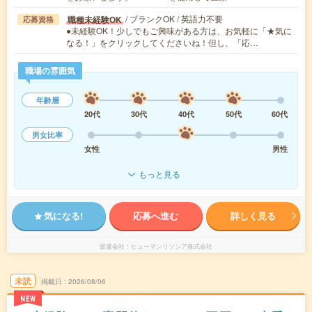
/ ブランクOK / 英語力不要
職種未経験OK
応募資格
●未経験OK！少しでもご興味がある方は、お気軽に「★気に
なる！」をクリックしてくださいね！但し、「応…
職場の雰囲気
年齢層
20代
30代
40代
50代
60代
男女比率
女性
男性
もっと見る
気になる!
応募へ進む
詳しく見る
派遣会社
ヒューマンリソシア株式会社
未読
掲載日
2026/08/06
NEW