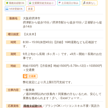
職種未経験OK
交通費別途支給あり
土日祝日が休み
残業なし
WEB登録OK
派遣
大阪府摂津市
勤務地
摂津駅から徒歩10分／摂津市駅から徒歩10分／正雀駅から徒
歩14分
【火水木】
曜日頻度
8:30～15:00(休憩45分)【詳細】16時退勤なども応相談で
時間
す。
9月上旬から長期（6ヶ月～）です。※9月～開始！長期のお仕
期間
事です。
時給1500円 【月収例】時給1500円×5.75h×12日＝103500円
時給
＋交通費
交通費
弊社規定により月上限3万円支給です。
一般事務
仕事内容
／週20時間以内の扶養内！同業務の方もいるため、安心して
業務を進められます！彡＼・Excelフォーマ…
/ ブランクOK / パソコンスキル不要 / 英語力
職種未経験OK
応募資格