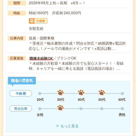
2026年09月上旬～長期 ※9月～！
期間
時給1600円 月収例 240,000円
時給
交通費
全額支給
貿易・国際事務
仕事内容
＊受発注＊輸出書類の作成＊問合せ対応＊納期調整※電話対
応なし！メールでの連絡がメインです！※英語は翻…
/ ブランクOK
職種未経験OK
応募資格
＊未経験の方歓迎＊未経験の方でも安心スタート！・登録
時、キャリアを一緒に考える面談（電話面談の場合）…
職場の雰囲気
年齢層
20代
30代
40代
50代
60代
男女比率
女性
男性
もっと見る