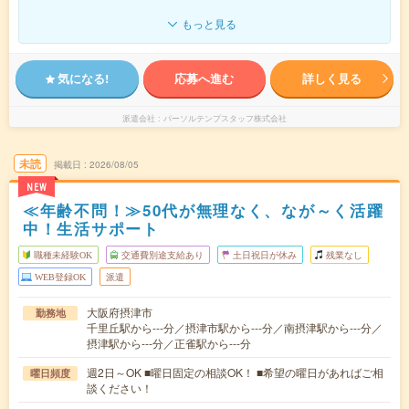
もっと見る
気になる!
応募へ進む
詳しく見る
派遣会社
パーソルテンプスタッフ株式会社
未読
掲載日
2026/08/05
NEW
≪年齢不問！≫50代が無理なく、なが～く活躍
中！生活サポート
職種未経験OK
交通費別途支給あり
土日祝日が休み
残業なし
WEB登録OK
派遣
大阪府摂津市
勤務地
千里丘駅から---分／摂津市駅から---分／南摂津駅から---分／
摂津駅から---分／正雀駅から---分
週2日～OK ■曜日固定の相談OK！ ■希望の曜日があればご相
曜日頻度
談ください！