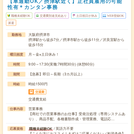
【車通勤OK／摂津駅近く】正社員雇用の可能
性有＊カンタン事務
職種未経験OK
交通費別途支給あり
土日祝日が休み
WEB登録OK
派遣
大阪府摂津市
勤務地
摂津駅から徒歩7分／摂津市駅から徒歩11分／沢良宜駅から
徒歩15分
月～金※土日休み！
曜日頻度
9:00～17:30(実働:7時間30分) (休憩60分)
時間
【急募】即日～長期（3カ月以上）
期間
時給1500円
時給
交通費
交通費支給
営業事務
仕事内容
【商社での営業事務のお仕事】受発注処理（専用システムあ
り）、商品手配、各種書類作成・管理業務、電話応…
/ 英語力不要
職種未経験OK
応募資格
【こんな方におススメ！まずはご応募ください／歓迎条件】