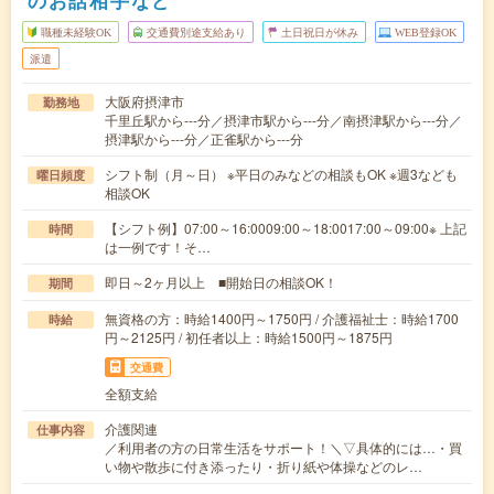
職種未経験OK
交通費別途支給あり
土日祝日が休み
WEB登録OK
派遣
大阪府摂津市
勤務地
千里丘駅から---分／摂津市駅から---分／南摂津駅から---分／
摂津駅から---分／正雀駅から---分
シフト制（月～日） ※平日のみなどの相談もOK ※週3なども
曜日頻度
相談OK
【シフト例】07:00～16:0009:00～18:0017:00～09:00※ 上記
時間
は一例です！そ…
即日～2ヶ月以上 ■開始日の相談OK！
期間
無資格の方：時給1400円～1750円 / 介護福祉士：時給1700
時給
円～2125円 / 初任者以上：時給1500円～1875円
交通費
全額支給
介護関連
仕事内容
／利用者の方の日常生活をサポート！＼▽具体的には…・買
い物や散歩に付き添ったり・折り紙や体操などのレ…