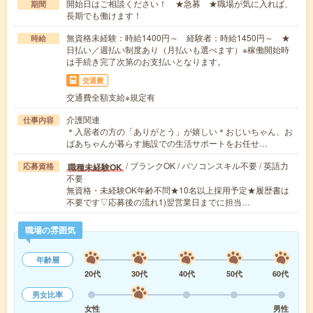
開始日はご相談ください！ ★急募 ★職場が気に入れば、
期間
長期でも働けます！
無資格未経験：時給1400円～ 経験者：時給1450円～ ★
時給
日払い／週払い制度あり（月払いも選べます）※稼働開始時
は手続き完了次第のお支払いとなります。
交通費
交通費全額支給※規定有
介護関連
仕事内容
＊入居者の方の「ありがとう」が嬉しい＊おじいちゃん、お
ばあちゃんが暮らす施設での生活サポートをお任せ…
/ ブランクOK / パソコンスキル不要 / 英語力
職種未経験OK
応募資格
不要
無資格・未経験OK年齢不問★10名以上採用予定★履歴書は
不要です▽応募後の流れ1)翌営業日までに担当…
職場の雰囲気
年齢層
20代
30代
40代
50代
60代
男女比率
女性
男性