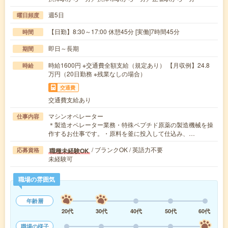
週5日
曜日頻度
【日勤】8:30～17:00 休憩45分 [実働]7時間45分
時間
即日～長期
期間
時給1600円 ※交通費全額支給（規定あり） 【月収例】24.8
時給
万円（20日勤務 ※残業なしの場合）
交通費
交通費支給あり
マシンオペレーター
仕事内容
＊製造オペレーター業務・特殊ペプチド原薬の製造機械を操
作するお仕事です。・原料を釜に投入して仕込み、…
/ ブランクOK / 英語力不要
職種未経験OK
応募資格
未経験可
職場の雰囲気
年齢層
20代
30代
40代
50代
60代
職場の様子