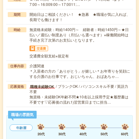
7:00～16:009:00～17:0011:…
開始日はご相談ください！ ★急募 ★職場が気に入れば、
期間
長期でも働けます！
無資格未経験：時給1400円～ 経験者：時給1450円～★日
時給
払い／週払い制度あり（月払いも選べます）※稼働開始時は
手続き完了次第のお支払いとなります。
交通費
交通費全額支給※規定有
介護関連
仕事内容
＊入居者の方の「ありがとう」が嬉しい＊お年寄りを笑顔に
する介護のお仕事です。おじいちゃん、おばあちゃ…
/ ブランクOK / パソコンスキル不要 / 英語力
職種未経験OK
応募資格
不要
無資格・未経験OK年齢不問★10名以上採用予定★履歴書は
不要です▽応募後の流れ1)翌営業日までに担当…
職場の雰囲気
年齢層
20代
30代
40代
50代
60代