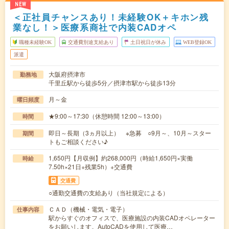
NEW
＜正社員チャンスあり！未経験OK＋キホン残
業なし！＞医療系商社で内装CADオペ
職種未経験OK
交通費別途支給あり
土日祝日が休み
WEB登録OK
派遣
大阪府摂津市
勤務地
千里丘駅から徒歩5分／摂津市駅から徒歩13分
月～金
曜日頻度
★9:00～17:30（休憩時間 12:00～13:00）
時間
即日～長期（3ヵ月以上） ※急募 ○9月～、10月～スター
期間
トもご相談ください♪
1,650円【月収例】約268,000円（時給1,650円×実働
時給
7.50h×21日+残業5h）+交通費
交通費
○通勤交通費の支給あり（当社規定による）
ＣＡＤ（機械・電気・電子）
仕事内容
駅からすぐのオフィスで、医療施設の内装CADオペレーター
をお願いします。AutoCADを使用して医療…