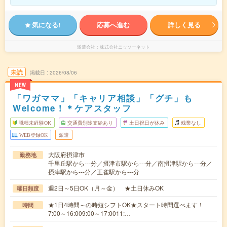
気になる!
応募へ進む
詳しく見る
派遣会社
株式会社ニッソーネット
未読
掲載日
2026/08/06
NEW
「ワガママ」「キャリア相談」「グチ」も
Welcome！＊ケアスタッフ
職種未経験OK
交通費別途支給あり
土日祝日が休み
残業なし
WEB登録OK
派遣
大阪府摂津市
勤務地
千里丘駅から---分／摂津市駅から---分／南摂津駅から---分／
摂津駅から---分／正雀駅から---分
週2日～5日OK（月～金） ★土日休みOK
曜日頻度
★1日4時間～の時短シフトOK★スタート時間選べます！
時間
7:00～16:009:00～17:0011:…