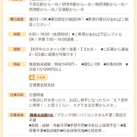
千里丘駅から---分／摂津市駅から---分／南摂津駅から---分／
摂津駅から---分／正雀駅から---分
週2日～OK ■曜日固定の相談OK！ ■希望の曜日があればご相
曜日頻度
談ください！
9:00～18:00（休憩60分）■ご希望があれば下記シフトも
時間
OK！早番 7:00～16:00遅番 …
【8月中のスタートOK！急募！】2カ月～ ■ご応募から最短
期間
2～3日後に就業が可能です！
無資格未経験：時給1400円～ ■週払いOK ■扶養内OK ■
時給
日収1万1200円以上
交通費
交通費全額支給
介護関連
仕事内容
≪散歩に付き添ったり、お話し相手になったり≫「え？意外
に簡単！」と思うくらい、スグできる仕事からスタ…
/ ブランクOK / パソコンスキル不要 / 英語力
職種未経験OK
応募資格
不要
■資格・経験・年齢不問■学歴不問■10名以上採用予定！■履
歴書不要■面談確約■社会保険完備■社員登用…