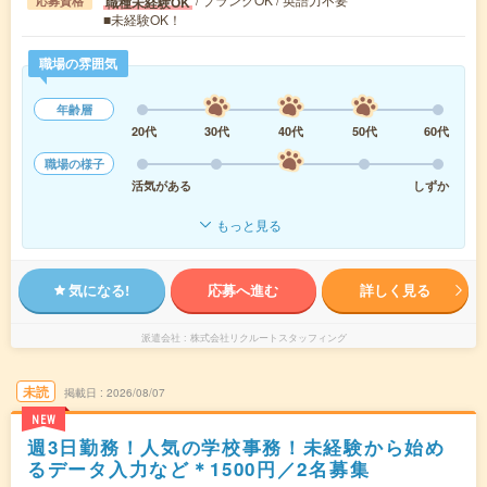
職種未経験OK
応募資格
■未経験OK！
職場の雰囲気
年齢層
20代
30代
40代
50代
60代
職場の様子
活気がある
しずか
もっと見る
気になる!
応募へ進む
詳しく見る
派遣会社
株式会社リクルートスタッフィング
未読
掲載日
2026/08/07
NEW
週3日勤務！人気の学校事務！未経験から始め
るデータ入力など＊1500円／2名募集