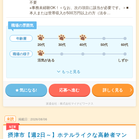
不要
※事務未経験OK！＜なお、次の項目に該当が必要です。＞■
本人または世帯収入が500万円以上の方（法令…
職場の雰囲気
年齢層
20代
30代
40代
50代
60代
職場の様子
活気がある
しずか
もっと見る
気になる!
応募へ進む
詳しく見る
派遣会社
株式会社マイナビワークス
未読
掲載日
2026/08/06
NEW
摂津市【週2日～】ホテルライクな高齢者マン