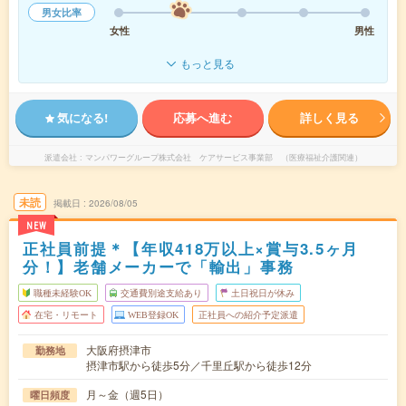
男女比率
女性
男性
もっと見る
気になる!
応募へ進む
詳しく見る
派遣会社
マンパワーグループ株式会社 ケアサービス事業部 （医療福祉介護関連）
未読
掲載日
2026/08/05
NEW
正社員前提＊【年収418万以上×賞与3.5ヶ月
分！】老舗メーカーで「輸出」事務
職種未経験OK
交通費別途支給あり
土日祝日が休み
在宅・リモート
WEB登録OK
正社員への紹介予定派遣
大阪府摂津市
勤務地
摂津市駅から徒歩5分／千里丘駅から徒歩12分
月～金（週5日）
曜日頻度