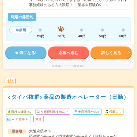
事務経験のある方大歓迎！！ 業界未経験OK！ …
職場の雰囲気
年齢層
20代
30代
40代
50代
60代
気になる!
応募へ進む
詳しく見る
派遣会社
アデコ株式会社
未読
<タイパ抜群>薬品の製造オペレーター（日勤）
職種未経験OK
交通費別途支給あり
土日祝日が休み
残業なし
WEB登録OK
派遣
大阪府摂津市
勤務地
摂津駅から---分／摂津市駅から---分／正雀駅から---分