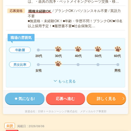
は、・器具の洗浄・ベットメイキングやシーツ交換・移…
/ ブランクOK / パソコンスキル不要 / 英語力
職種未経験OK
応募資格
不要
■無資格・未経験OK！■年齢・学歴不問！ブランクOK!■10名
以上採用予定！■履歴書不要■社会保険完…
職場の雰囲気
年齢層
20代
30代
40代
50代
60代
男女比率
女性
男性
もっと見る
気になる!
応募へ進む
詳しく見る
派遣会社
日研トータルソーシング株式会社 メディカルケア事業部
未読
掲載日
2026/08/06