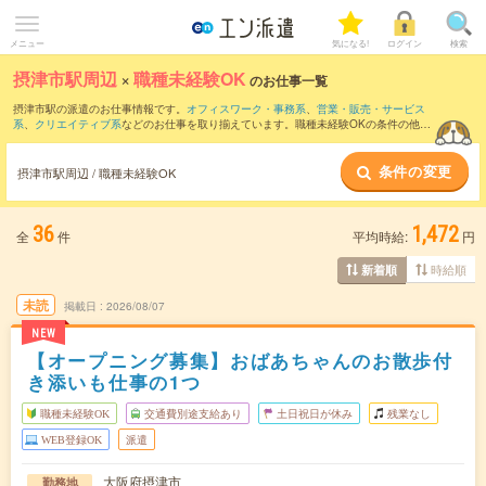
メニュー
気になる!
ログイン
検索
摂津市駅周辺
×
職種未経験OK
のお仕事一覧
摂津市駅の派遣のお仕事情報です。
オフィスワーク・事務系
、
営業・販売・サービス
系
、
クリエイティブ系
などのお仕事を取り揃えています。職種未経験OKの条件の他
に、
交通費別途支給あり
、
友だちと一緒の応募OK
、
残業なし
などのこだわり条件も取
り揃えています。
条件の変更
摂津市駅周辺 / 職種未経験OK
36
1,472
全
件
平均時給:
円
時給順
新着順
未読
掲載日
2026/08/07
NEW
【オープニング募集】おばあちゃんのお散歩付
き添いも仕事の1つ
職種未経験OK
交通費別途支給あり
土日祝日が休み
残業なし
WEB登録OK
派遣
大阪府摂津市
勤務地