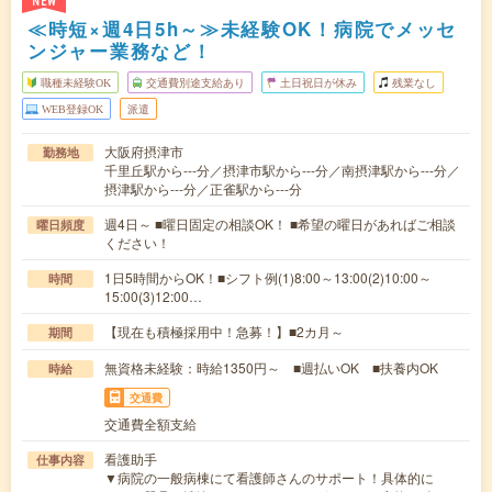
NEW
≪時短×週4日5h～≫未経験OK！病院でメッセ
ンジャー業務など！
職種未経験OK
交通費別途支給あり
土日祝日が休み
残業なし
WEB登録OK
派遣
大阪府摂津市
勤務地
千里丘駅から---分／摂津市駅から---分／南摂津駅から---分／
摂津駅から---分／正雀駅から---分
週4日～ ■曜日固定の相談OK！ ■希望の曜日があればご相談
曜日頻度
ください！
1日5時間からOK！■シフト例(1)8:00～13:00(2)10:00～
時間
15:00(3)12:00…
【現在も積極採用中！急募！】■2カ月～
期間
無資格未経験：時給1350円～ ■週払いOK ■扶養内OK
時給
交通費
交通費全額支給
看護助手
仕事内容
▼病院の一般病棟にて看護師さんのサポート！具体的に