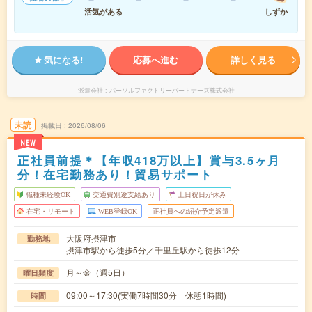
活気がある
しずか
気になる!
応募へ進む
詳しく見る
派遣会社
パーソルファクトリーパートナーズ株式会社
未読
掲載日
2026/08/06
NEW
正社員前提＊【年収418万以上】賞与3.5ヶ月
分！在宅勤務あり！貿易サポート
職種未経験OK
交通費別途支給あり
土日祝日が休み
在宅・リモート
WEB登録OK
正社員への紹介予定派遣
大阪府摂津市
勤務地
摂津市駅から徒歩5分／千里丘駅から徒歩12分
月～金（週5日）
曜日頻度
09:00～17:30(実働7時間30分 休憩1時間)
時間