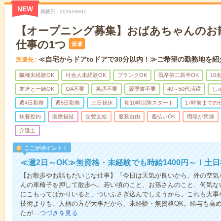
NEW
掲載日
2026/08/07
【オープニング募集】おばあちゃんのお
仕事の1つ
派遣
≪自宅からドアtoドアで30分以内！≫ご希望の勤務地を紹
派遣先
職種未経験OK
社会人未経験OK
ブランクOK
既卒第二新卒OK
10
友達と一緒OK
OA不要
英語不要
履歴書不要
40～50代活躍
し
週4日勤務
週5日勤務
土日祝休
朝10時以降スタート
17時前までの
扶養控内
医療福祉
交費支給
服装自由
週払いOK
職場が禁煙
介護士
ここがポイント！
≪週2日～OK≫無資格・未経験でも時給1400円～！土
【お散歩やお話もだいじな仕事】「今日は天気が良いから、外の空気
んの車椅子を押して散歩へ。若い頃のこと、お孫さんのこと、何気な
にこもってばかりいると、ついふさぎ込んでしまうから。これも大事
技術よりも、人柄の方が大事だから、未経験・無資格OK。給与も高
たが…
つづきを見る