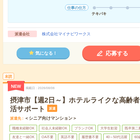
仕事の仕方
テキパキ
株式会社マイナビワークス
派遣会社
応募する
気になる！
未読
NEW
掲載日
2026/08/06
摂津市【週2日～】ホテルライクな高齢
活サポート
派遣
＜シニア向けマンション＞
派遣先
職種未経験OK
社会人未経験OK
ブランクOK
大学生歓迎
既卒第二
友達と一緒OK
OA不要
英語不要
履歴書不要
40～50代活躍
6