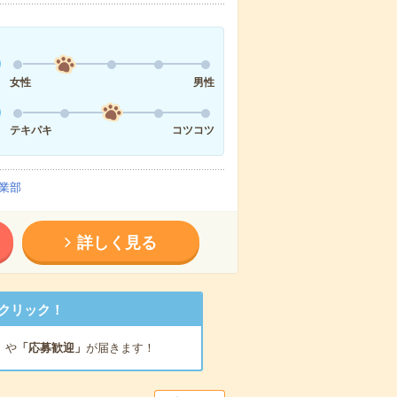
女性
男性
テキパキ
コツコツ
業部
詳しく見る
クリック！
」
や
「応募歓迎」
が届きます！