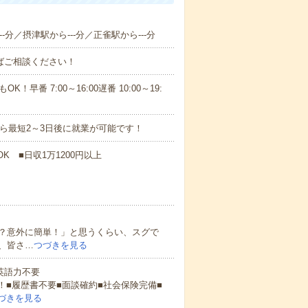
-分／摂津駅から---分／正雀駅から---分
ればご相談ください！
！早番 7:00～16:00遅番 10:00～19:
から最短2～3日後に就業が可能です！
K ■日収1万1200円以上
？意外に簡単！」と思うくらい、スグで
、皆さ…
つづきを見る
 英語力不要
！■履歴書不要■面談確約■社会保険完備■
づきを見る