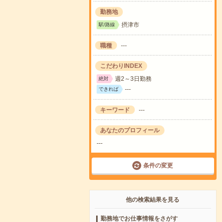
勤務地
摂津市
駅/路線
職種
---
こだわりINDEX
週2～3日勤務
絶対
---
できれば
キーワード
---
あなたのプロフィール
---
条件の変更
他の検索結果を見る
勤務地でお仕事情報をさがす