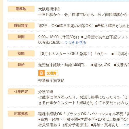
勤務地
大阪府摂津市
千里丘駅から---分／摂津市駅から---分／南摂津駅から--
曜日頻度
週2日～OK■曜日固定の相談OK！■希望の曜日があ
時間
9:00～18:00（休憩60分）■ご希望があれば下記シフトもOK
00夜勤 16:30…
つづきを見る
期間
【8月中のスタートOK！急募！】2カ月～ ■ご応募
時給
無資格未経験：時給1400円～ ■週払いOK ■扶養内O
交通費
交通費全額支給
仕事内容
介護関連
≪散歩に付き添ったり、お話し相手になったり≫「え
きる仕事からスタート！経験がなくて不安だった方も
応募資格
職種未経験OK / ブランクOK / パソコンスキル不要 /
■資格・経験・年齢不問■学歴不問■10名以上採用予定
社員登用あり（紹介予定派遣）■昇給・賞与あり …
つ