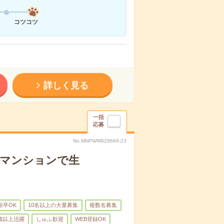
コツコツ
詳しく見る
一括
応募
No.MNPWW829666-23
者マンションで生
新卒OK
10名以上の大量募集
複数名募集
0歳以上活躍
しゅふ歓迎
WEB登録OK