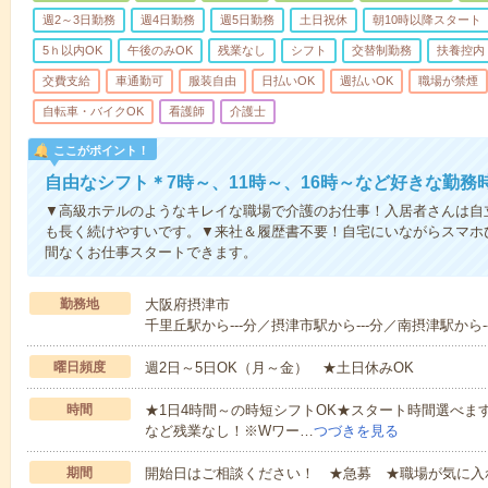
週2～3日勤務
週4日勤務
週5日勤務
土日祝休
朝10時以降スタート
5ｈ以内OK
午後のみOK
残業なし
シフト
交替制勤務
扶養控内
交費支給
車通勤可
服装自由
日払いOK
週払いOK
職場が禁煙
自転車・バイクOK
看護師
介護士
ここがポイント！
自由なシフト＊7時～、11時～、16時～など好きな勤務
▼高級ホテルのようなキレイな職場で介護のお仕事！入居者さんは自
も長く続けやすいです。▼来社＆履歴書不要！自宅にいながらスマホ
間なくお仕事スタートできます。
勤務地
大阪府摂津市
千里丘駅から---分／摂津市駅から---分／南摂津駅から--
曜日頻度
週2日～5日OK（月～金） ★土日休みOK
時間
★1日4時間～の時短シフトOK★スタート時間選べます！7:00～1
など残業なし！※Wワー…
つづきを見る
期間
開始日はご相談ください！ ★急募 ★職場が気に入