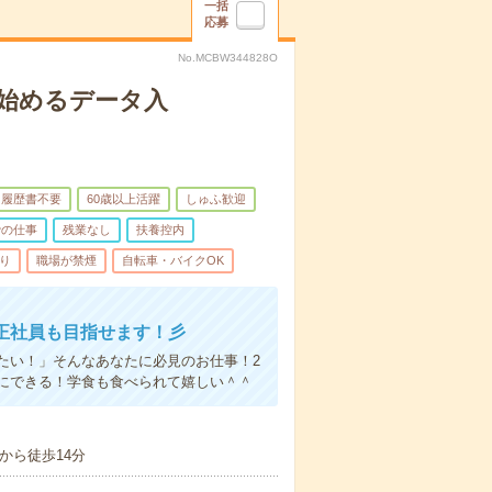
一括
応募
No.MCBW344828O
始めるデータ入
履歴書不要
60歳以上活躍
しゅふ歓迎
での仕事
残業なし
扶養控内
り
職場が禁煙
自転車・バイクOK
正社員も目指せます！彡
たい！」そんなあなたに必見のお仕事！2
にできる！学食も食べられて嬉しい＾＾
から徒歩14分