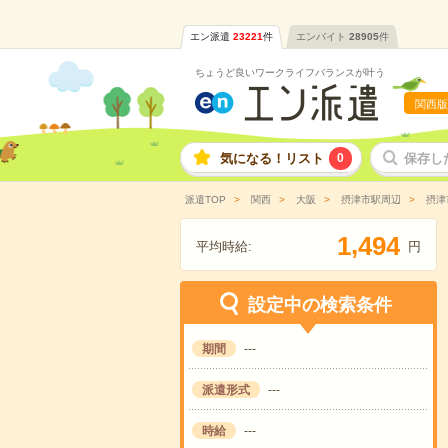
エン派遣
23221
件
エンバイト
28905
件
ちょうど良いワークライフバランスが叶う
関西版
気になる！リスト
0
保存し
派遣TOP
関西
大阪
摂津市駅周辺
摂津
,
1
4
9
4
平均時給:
円
設定中の検索条件
期間
---
派遣形式
---
時給
---