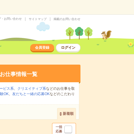
プ・お問い合わせ
サイトマップ
掲載のお問い合わせ
会員登録
ログイン
お仕事情報一覧
ービス系
、
クリエイティブ系
などのお仕事を取
験OK
、
友だちと一緒の応募OK
などのこだわり
新着順
一括
応募