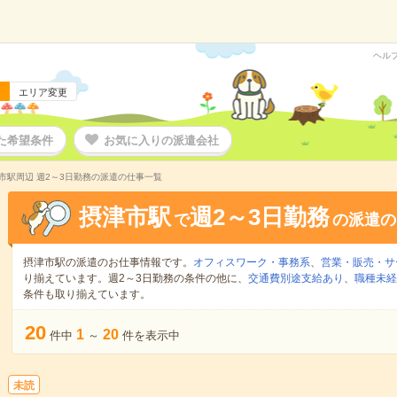
ヘル
エリア変更
た希望条件
お気に入りの派遣会社
市駅周辺 週2～3日勤務の派遣の仕事一覧
摂津市駅
週2～3日勤務
で
の派遣の
摂津市駅の派遣のお仕事情報です。
オフィスワーク・事務系
、
営業・販売・サ
り揃えています。週2～3日勤務の条件の他に、
交通費別途支給あり
、
職種未経
条件も取り揃えています。
20
1
20
件中
～
件を表示中
未読