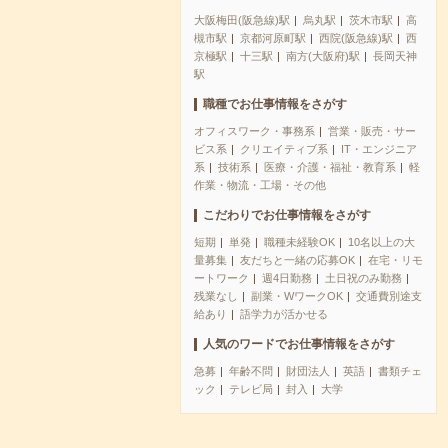
大阪梅田(阪急線)駅
烏丸駅
茨木市駅
高
槻市駅
京都河原町駅
西院(阪急線)駅
西
京極駅
十三駅
南方(大阪府)駅
長岡天神
駅
職種でお仕事情報をさがす
オフィスワーク・事務系
営業・販売・サー
ビス系
クリエイティブ系
IT・エンジニア
系
技術系
医療・介護・福祉・教育系
軽
作業・物流・工場・その他
こだわりでお仕事情報をさがす
短期
単発
職種未経験OK
10名以上の大
量募集
友だちと一緒の応募OK
在宅・リモ
ートワーク
週4日勤務
土日祝のみ勤務
残業なし
副業・WワークOK
交通費別途支
給あり
語学力が活かせる
人気のワードでお仕事情報をさがす
急募
年齢不問
財団法人
英語
書類チェ
ック
テレビ局
封入
大学