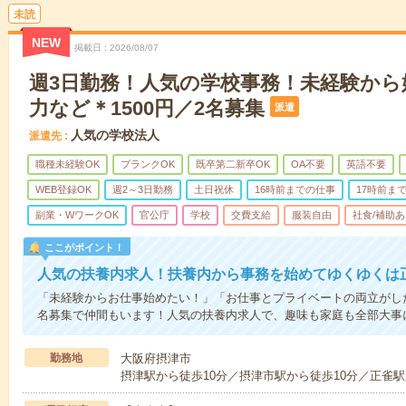
未読
NEW
掲載日
2026/08/07
週3日勤務！人気の学校事務！未経験から
力など＊1500円／2名募集
派遣
人気の学校法人
派遣先
職種未経験OK
ブランクOK
既卒第二新卒OK
OA不要
英語不要
WEB登録OK
週2～3日勤務
土日祝休
16時前までの仕事
17時前ま
副業・WワークOK
官公庁
学校
交費支給
服装自由
社食/補助あ
ここがポイント！
人気の扶養内求人！扶養内から事務を始めてゆくゆくは
「未経験からお仕事始めたい！」「お仕事とプライベートの両立がし
名募集で仲間もいます！人気の扶養内求人で、趣味も家庭も全部大事
勤務地
大阪府摂津市
摂津駅から徒歩10分／摂津市駅から徒歩10分／正雀駅