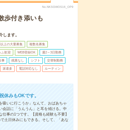
No.NKSGWOS16_OP9
散歩付き添いも
介します。
名以上の大量募集
複数名募集
ゅふ歓迎
WEB登録OK
週2～3日勤務
仕事
残業なし
シフト
交替制勤務
派遣多
電話対応なし
ルーティン
日祝休みもOKです。
を吸いに行こうか」なんて、おばあちゃ
い会話に「うんうん」と耳を傾ける。中
な仕事の1つです。【資格も経験も不要】
めで土日休みにもできる。そして、「あな