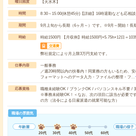
曜日頻度
【火水木】
時間
8:30～15:00(休憩45分)【詳細】16時退勤なども応相
期間
9月上旬から長期（6ヶ月～）です。※9月～開始！長
時給
時給1500円 【月収例】時給1500円×5.75h×12日＝10
交通費
弊社規定により月上限3万円支給です。
仕事内容
一般事務
／週20時間以内の扶養内！同業務の方もいるため、安心
フォーマットへのデータ入力・ファイルの整理・フ…
応募資格
職種未経験OK / ブランクOK / パソコンスキル不要 /
※事務未経験OK！＜なお、次の項目に該当が必要です
の方（法令による日雇派遣の就業可能な方）
職場の雰囲気
年齢層
職場の様子
20代
30代
40代
50代
60代