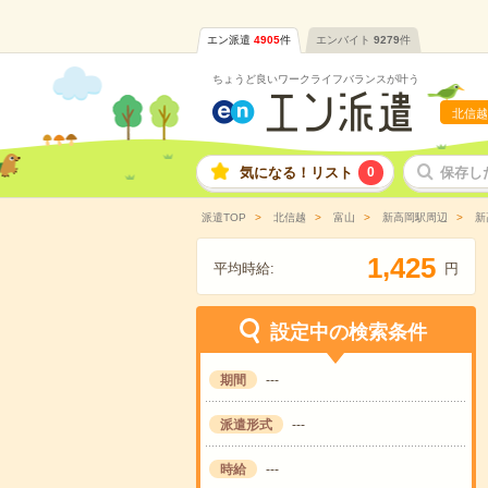
エン派遣
4905
件
エンバイト
9279
件
ちょうど良いワークライフバランスが叶う
北信越
気になる！リスト
0
保存し
派遣TOP
北信越
富山
新高岡駅周辺
新
,
1
4
2
5
平均時給:
円
設定中の検索条件
期間
---
派遣形式
---
時給
---