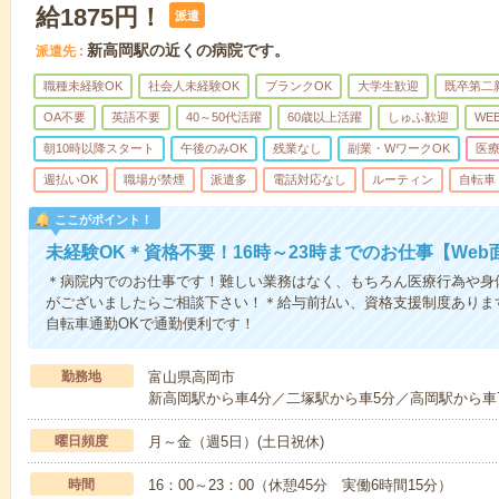
給1875円！
派遣
新高岡駅の近くの病院です。
派遣先
職種未経験OK
社会人未経験OK
ブランクOK
大学生歓迎
既卒第二
OA不要
英語不要
40～50代活躍
60歳以上活躍
しゅふ歓迎
WE
朝10時以降スタート
午後のみOK
残業なし
副業・WワークOK
医
週払いOK
職場が禁煙
派遣多
電話対応なし
ルーティン
自転車
ここがポイント！
未経験OK＊資格不要！16時～23時までのお仕事【Web
＊病院内でのお仕事です！難しい業務はなく、もちろん医療行為や身
がございましたらご相談下さい！＊給与前払い、資格支援制度ありま
自転車通勤OKで通勤便利です！
勤務地
富山県高岡市
新高岡駅から車4分／二塚駅から車5分／高岡駅から車
曜日頻度
月～金（週5日）(土日祝休)
時間
16：00～23：00（休憩45分 実働6時間15分）