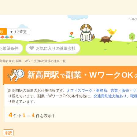
ヘル
版
エリア変更
た希望条件
お気に入りの派遣会社
高岡駅周辺 副業・WワークOKの派遣の仕事一覧
新高岡駅
副業・WワークOK
で
新高岡駅の派遣のお仕事情報です。
オフィスワーク・事務系
、
営業・販売・サ
り揃えています。副業・WワークOKの条件の他に、
交通費別途支給あり
、
職種
り揃えています。
4
1
4
件中
～
件を表示中
未読