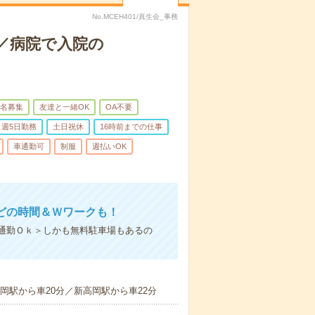
No.MCEH401/真生会_事務
／病院で入院の
名募集
友達と一緒OK
OA不要
週5日勤務
土日祝休
16時前までの仕事
車通勤可
制服
週払いOK
どの時間＆Ｗワークも！
通勤Ｏｋ＞しかも無料駐車場もあるの
高岡駅から車20分／新高岡駅から車22分