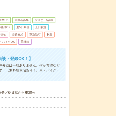
新卒OK
複数名募集
友達と一緒OK
B登録OK
週5日勤務
土日祝休
療福祉
交費支給
車通勤可
制服
・バイクOK
看護師
面談・登録OK！】
体介助は一切ありません。何か希望など
す！【無料駐車場あり！】車・バイク・
7分／砺波駅から車20分