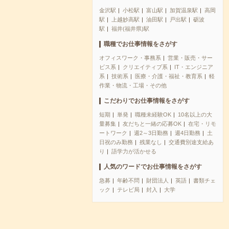
金沢駅
小松駅
富山駅
加賀温泉駅
高岡
駅
上越妙高駅
油田駅
戸出駅
砺波
駅
福井(福井県)駅
職種でお仕事情報をさがす
オフィスワーク・事務系
営業・販売・サー
ビス系
クリエイティブ系
IT・エンジニア
系
技術系
医療・介護・福祉・教育系
軽
作業・物流・工場・その他
こだわりでお仕事情報をさがす
短期
単発
職種未経験OK
10名以上の大
量募集
友だちと一緒の応募OK
在宅・リモ
ートワーク
週2～3日勤務
週4日勤務
土
日祝のみ勤務
残業なし
交通費別途支給あ
り
語学力が活かせる
人気のワードでお仕事情報をさがす
急募
年齢不問
財団法人
英語
書類チェ
ック
テレビ局
封入
大学