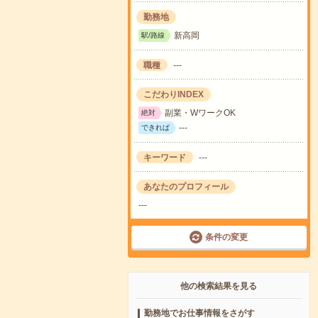
勤務地
新高岡
駅/路線
職種
---
こだわりINDEX
副業・WワークOK
絶対
---
できれば
キーワード
---
あなたのプロフィール
---
条件の変更
他の検索結果を見る
勤務地でお仕事情報をさがす