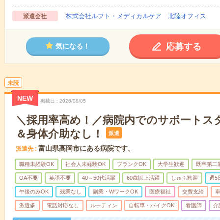
株式会社ルフト・メディカルケア 北陸オフィス
派遣会社
応募する
気になる！
未読
NEW
掲載日
2026/08/05
＼採用率高め！／病院内でのサポートス
＆身体介助なし！
派遣
富山県高岡市にある病院です。
派遣先
職種未経験OK
社会人未経験OK
ブランクOK
大学生歓迎
既卒第二
OA不要
英語不要
40～50代活躍
60歳以上活躍
しゅふ歓迎
週5
午後のみOK
残業なし
副業・WワークOK
医療福祉
交費支給
派遣多
電話対応なし
ルーティン
自転車・バイクOK
看護師
介