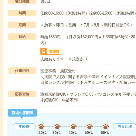
曜日頻度
週5日
時間
(1)9:00-16:00（休憩1時間）(2)9:00-15:00（休憩1時間
期間
＜急募＞即日～長期 ＊7月～8月～開始日相談OK！
時給
時給1350円 （月収例162,000円＝1,350円×6時
内）
交通費
支給あります！※規定あり
仕事内容
医療事務・病院受付
＼病院で入院に関する書類の管理メイン！／入院説明
回収レンタル衣類セット入力シューズ発注・配布カー
応募資格
職種未経験OK / ブランクOK / パソコンスキル不要 /
未経験OK！年齢不問
職場の雰囲気
年齢層
男女比率
20代
30代
40代
50代
60代