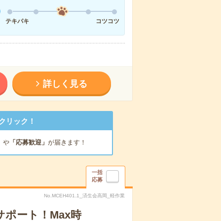
テキパキ
コツコツ
詳しく見る
クリック！
」
や
「応募歓迎」
が届きます！
一括
応募
No.MCEH401₋1_済生会高岡_軽作業
ポート！Max時