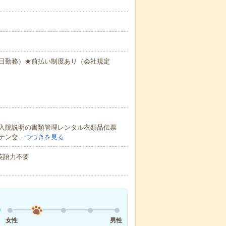
）
間×20日勤務）★前払い制度あり（会社規定
入院説明の書類管理レンタル衣類品伝票
テン交…
つづきを見る
 英語力不要
女性
男性