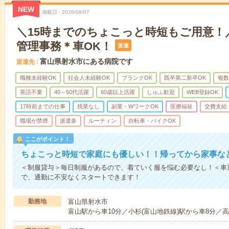
NEW
掲載日
2026/08/07
＼15時までのちょこっと時短もご用意！
管理事務＊車OK！
派遣
富山県射水市にある病院です
派遣先
職種未経験OK
社会人未経験OK
ブランクOK
既卒第二新卒OK
複数
英語不要
40～50代活躍
60歳以上活躍
しゅふ歓迎
WEB登録OK
17時前までの仕事
残業なし
副業・WワークOK
医療福祉
交費支給
職場が禁煙
派遣多
ルーティン
自転車・バイクOK
ここがポイント！
ちょこっと時短で家庭にも優しい！！帰ってから家事な
＜制服貸与＞毎日制服があるので、着ていく服を悩む必要なし！＜車
で、通勤に不安なくスタートできます！
勤務地
富山県射水市
富山駅から車10分／小杉(富山地鉄線)駅から車8分／