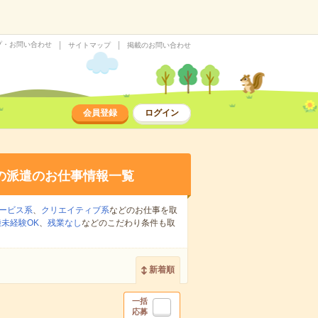
プ・お問い合わせ
サイトマップ
掲載のお問い合わせ
会員登録
ログイン
の派遣のお仕事情報一覧
ービス系
、
クリエイティブ系
などのお仕事を取
未経験OK
、
残業なし
などのこだわり条件も取
新着順
一括
応募