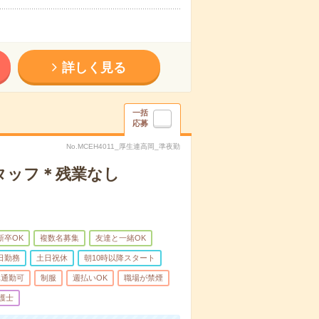
詳しく見る
一括
応募
No.MCEH4011_厚生連高岡_準夜勤
タッフ＊残業なし
新卒OK
複数名募集
友達と一緒OK
日勤務
土日祝休
朝10時以降スタート
車通勤可
制服
週払いOK
職場が禁煙
護士