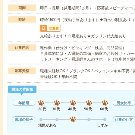
期間
即日～長期（試用期間2ヵ月）（応募後スピーディー
時給
時給1500円（夜勤手当あります）★前払い制度あり
交通費
支給あります！※規定あり★ガソリン代支給あり
仕事内容
軽作業（仕分け・ピッキング・検品、商品管理）
＊具体的には・入退院の準備・病室のお片付け・カー
ットメーキング・看護師さんのサポート（散歩付き添
応募資格
職種未経験OK / ブランクOK / パソコンスキル不要 /
未経験OK！年齢不問
職場の雰囲気
年齢層
男女比率
20代
30代
40代
50代
60代
職場の様子
仕事の仕方
活気がある
しずか