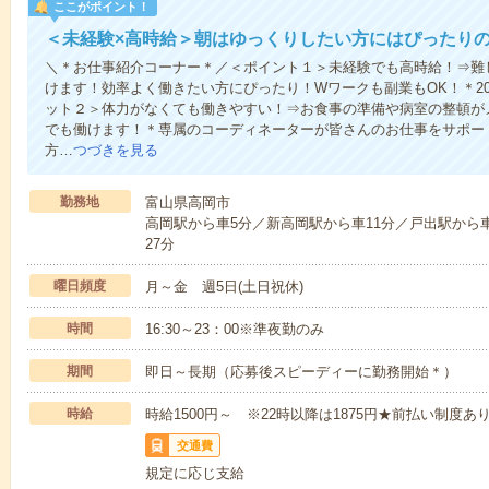
ここがポイント！
＜未経験×高時給＞朝はゆっくりしたい方にはぴったり
＼＊お仕事紹介コーナー＊／＜ポイント１＞未経験でも高時給！⇒難
けます！効率よく働きたい方にぴったり！Wワークも副業もOK！＊2
ット２＞体力がなくても働きやすい！⇒お食事の準備や病室の整頓が
でも働けます！＊専属のコーディネーターが皆さんのお仕事をサポー
方…
つづきを見る
勤務地
富山県高岡市
高岡駅から車5分／新高岡駅から車11分／戸出駅から車
27分
曜日頻度
月～金 週5日(土日祝休)
時間
16:30～23：00※準夜勤のみ
期間
即日～長期（応募後スピーディーに勤務開始＊）
時給
時給1500円～ ※22時以降は1875円★前払い制度
交通費
規定に応じ支給