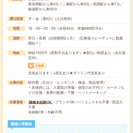
新高岡駅から車4分／二塚駅から車5分／高岡駅から車7分／
砺波駅から車20分
月～金（週5日）(土日祝休)
曜日頻度
16：00～23：00（休憩45分 実働6時間15分）
時間
即日～長期（試用期間2ヵ月）（応募後スピーディーに勤務
期間
開始＊）
時給1500円（夜勤手当あります）★前払い制度あり（会社規
時給
定内）
交通費
支給あります！※規定あり★ガソリン代支給あり
軽作業（仕分け・ピッキング・検品、商品管理）
仕事内容
＊具体的には・入退院の準備・病室のお片付け・カーテンな
どの交換・食事の配膳～下膳・ベットメーキング・…
/ ブランクOK / パソコンスキル不要 / 英語力
職種未経験OK
応募資格
不要
未経験OK！年齢不問
職場の雰囲気