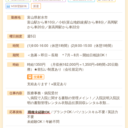
WEB登録OK
派遣
富山県射水市
勤務地
富山駅から車10分／小杉(富山地鉄線)駅から車8分／高岡駅
から車20分／新高岡駅から車22分
週5日
曜日頻度
(1)9:00-16:00（休憩1時間）(2)9:00-15:00（休憩1時間）
時間
＜急募＞即日～長期 ＊7月～8月～開始日相談OK！
期間
時給1350円 （月収例162,000円＝1,350円×6時間×20日勤
時給
務）★前払い制度あり（会社規定内）
交通費
支給あります！※規定あり
医療事務・病院受付
仕事内容
＼病院で入院に関する書類の管理メイン！／入院説明入院説
明の書類管理レンタル衣類品伝票回収レンタル衣類…
/ ブランクOK / パソコンスキル不要 / 英語力
職種未経験OK
応募資格
不要
未経験OK！年齢不問