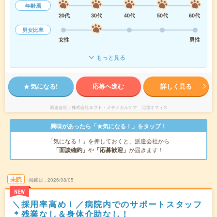
年齢層
20代
30代
40代
50代
60代
男女比率
女性
男性
もっと見る
気になる!
応募へ進む
詳しく見る
派遣会社
株式会社ルフト・メディカルケア 北陸オフィス
興味があったら「★気になる！」をタップ！
「気になる！」を押しておくと、派遣会社から
「面談確約」
や
「応募歓迎」
が届きます！
未読
掲載日
2026/08/05
NEW
＼採用率高め！／病院内でのサポートスタッフ
＊残業なし＆身体介助なし！