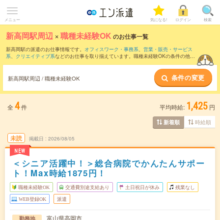
メニュー
気になる!
ログイン
検索
新高岡駅周辺
×
職種未経験OK
のお仕事一覧
新高岡駅の派遣のお仕事情報です。
オフィスワーク・事務系
、
営業・販売・サービス
系
、
クリエイティブ系
などのお仕事を取り揃えています。職種未経験OKの条件の他
に、
交通費別途支給あり
、
残業なし
、
友だちと一緒の応募OK
などのこだわり条件も取
り揃えています。
条件の変更
新高岡駅周辺 / 職種未経験OK
4
1,425
全
件
平均時給:
円
時給順
新着順
未読
掲載日
2026/08/05
NEW
＜シニア活躍中！＞総合病院でかんたんサポー
ト！Max時給1875円！
職種未経験OK
交通費別途支給あり
土日祝日が休み
残業なし
WEB登録OK
派遣
富山県高岡市
勤務地