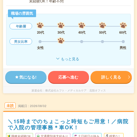
未経験OK！年齢不問
職場の雰囲気
年齢層
20代
30代
40代
50代
60代
男女比率
女性
男性
もっと見る
気になる!
応募へ進む
詳しく見る
派遣会社
株式会社ルフト・メディカルケア 北陸オフィス
未読
掲載日
2026/08/02
＼15時までのちょこっと時短もご用意！／病院
で入院の管理事務＊車OK！
職種未経験OK
交通費別途支給あり
土日祝日が休み
残業なし