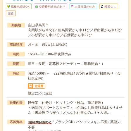
職種未経験OK
交通費別途支給あり
土日祝日が休み
残業なし
派遣
富山県高岡市
勤務地
高岡駅から車5分／新高岡駅から車11分／戸出駅から車19分
／小杉駅から車25分／石動駅から車27分
月～金 週5日(土日祝休)
曜日頻度
16:30～23：00※準夜勤のみ
時間
即日～長期（応募後スピーディーに勤務開始＊）
期間
時給1500円～ ※22時以降は1875円★前払い制度あり（会
時給
社規定内）
交通費
規定に応じ支給
軽作業（仕分け・ピッキング・検品、商品管理）
仕事内容
＜病院内サポートスタッフ＞→介助なし医療行為はありませ
ん！未経験でも安心！どんなお仕事なの…?▼入退…
/ ブランクOK / パソコンスキル不要 / 英語力
職種未経験OK
応募資格
不要