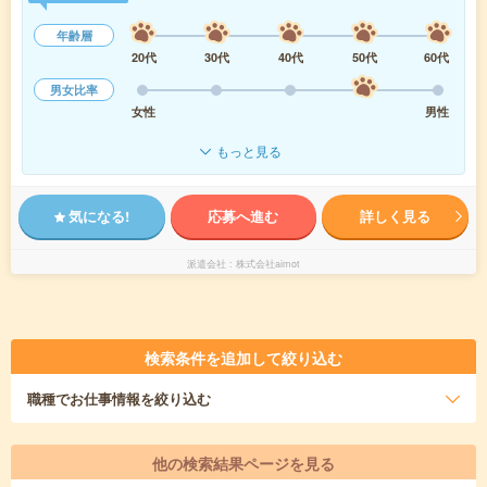
年齢層
20代
30代
40代
50代
60代
男女比率
女性
男性
もっと見る
気になる!
応募へ進む
詳しく見る
派遣会社
株式会社aimot
検索条件を追加して絞り込む
職種
でお仕事情報を絞り込む
他の検索結果ページを見る