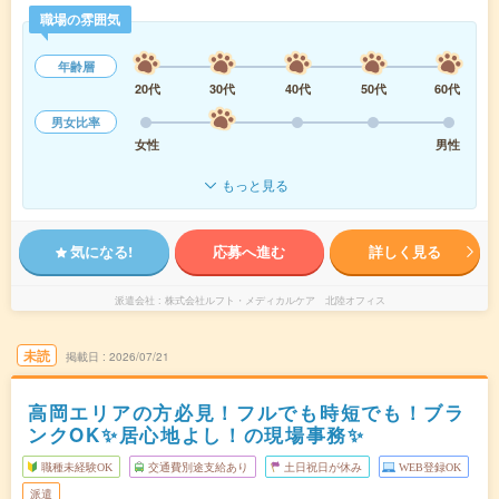
職場の雰囲気
年齢層
20代
30代
40代
50代
60代
男女比率
女性
男性
もっと見る
気になる!
応募へ進む
詳しく見る
派遣会社
株式会社ルフト・メディカルケア 北陸オフィス
未読
掲載日
2026/07/21
高岡エリアの方必見！フルでも時短でも！ブラ
ンクOK✨居心地よし！の現場事務✨
職種未経験OK
交通費別途支給あり
土日祝日が休み
WEB登録OK
派遣