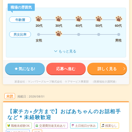
職場の雰囲気
年齢層
20代
30代
40代
50代
60代
男女比率
女性
男性
もっと見る
気になる!
応募へ進む
詳しく見る
派遣会社
マンパワーグループ株式会社 ケアサービス事業部 （医療福祉介護関連）
未読
掲載日
2026/08/01
【家チカ×夕方まで】おばあちゃんのお話相手
など＊未経験歓迎
職種未経験OK
交通費別途支給あり
土日祝日が休み
残業なし