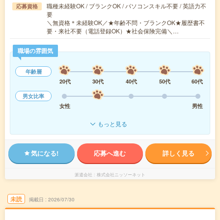
職種未経験OK / ブランクOK / パソコンスキル不要 / 英語力不
応募資格
要
＼無資格＊未経験OK／★年齢不問・ブランクOK★履歴書不
要・来社不要（電話登録OK）★社会保険完備＼…
職場の雰囲気
年齢層
20代
30代
40代
50代
60代
男女比率
女性
男性
もっと見る
気になる!
応募へ進む
詳しく見る
派遣会社
株式会社ニッソーネット
未読
掲載日
2026/07/30