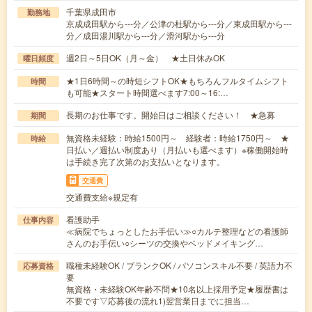
千葉県成田市
勤務地
京成成田駅から---分／公津の杜駅から---分／東成田駅から---
分／成田湯川駅から---分／滑河駅から---分
週2日～5日OK（月～金） ★土日休みOK
曜日頻度
★1日6時間～の時短シフトOK★もちろんフルタイムシフト
時間
も可能★スタート時間選べます7:00～16:…
長期のお仕事です。開始日はご相談ください！ ★急募
期間
無資格未経験：時給1500円～ 経験者：時給1750円～ ★
時給
日払い／週払い制度あり（月払いも選べます）※稼働開始時
は手続き完了次第のお支払いとなります。
交通費
交通費支給※規定有
看護助手
仕事内容
≪病院でちょっとしたお手伝い≫○カルテ整理などの看護師
さんのお手伝い○シーツの交換やベッドメイキング…
職種未経験OK / ブランクOK / パソコンスキル不要 / 英語力不
応募資格
要
無資格・未経験OK年齢不問★10名以上採用予定★履歴書は
不要です▽応募後の流れ1)翌営業日までに担当…