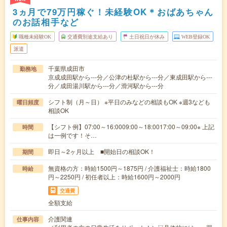
3ヵ月で79万円稼ぐ！未経験OK＊おばあちゃん
のお話相手など
職種未経験OK
交通費別途支給あり
土日祝日が休み
WEB登録OK
派遣
千葉県成田市
勤務地
京成成田駅から---分／公津の杜駅から---分／東成田駅から---
分／成田湯川駅から---分／滑河駅から---分
シフト制（月～日） ※平日のみなどの相談もOK ※週3なども
曜日頻度
相談OK
【シフト例】07:00～16:0009:00～18:0017:00～09:00※ 上記
時間
は一例です！そ…
即日～2ヶ月以上 ■開始日の相談OK！
期間
無資格の方：時給1500円～1875円 / 介護福祉士：時給1800
時給
円～2250円 / 初任者以上：時給1600円～2000円
交通費
全額支給
介護関連
仕事内容