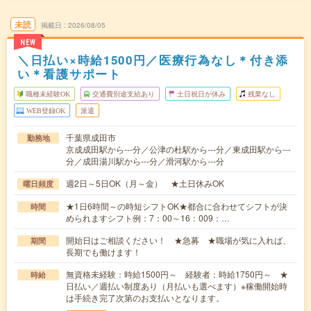
未読
掲載日
2026/08/05
NEW
＼日払い×時給1500円／医療行為なし＊付き添
い＊看護サポート
職種未経験OK
交通費別途支給あり
土日祝日が休み
残業なし
WEB登録OK
派遣
千葉県成田市
勤務地
京成成田駅から---分／公津の杜駅から---分／東成田駅から---
分／成田湯川駅から---分／滑河駅から---分
週2日～5日OK（月～金） ★土日休みOK
曜日頻度
★1日6時間～の時短シフトOK★都合に合わせてシフトが決
時間
められますシフト例：7：00～16：009：…
開始日はご相談ください！ ★急募 ★職場が気に入れば、
期間
長期でも働けます！
無資格未経験：時給1500円～ 経験者：時給1750円～ ★
時給
日払い／週払い制度あり（月払いも選べます）※稼働開始時
は手続き完了次第のお支払いとなります。