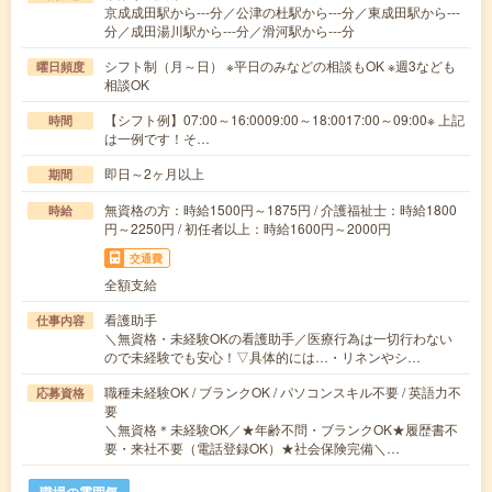
京成成田駅から---分／公津の杜駅から---分／東成田駅から---
分／成田湯川駅から---分／滑河駅から---分
シフト制（月～日） ※平日のみなどの相談もOK ※週3なども
曜日頻度
相談OK
【シフト例】07:00～16:0009:00～18:0017:00～09:00※ 上記
時間
は一例です！そ…
即日～2ヶ月以上
期間
無資格の方：時給1500円～1875円 / 介護福祉士：時給1800
時給
円～2250円 / 初任者以上：時給1600円～2000円
交通費
全額支給
看護助手
仕事内容
＼無資格・未経験OKの看護助手／医療行為は一切行わない
ので未経験でも安心！▽具体的には…・リネンやシ…
職種未経験OK / ブランクOK / パソコンスキル不要 / 英語力不
応募資格
要
＼無資格＊未経験OK／★年齢不問・ブランクOK★履歴書不
要・来社不要（電話登録OK）★社会保険完備＼…