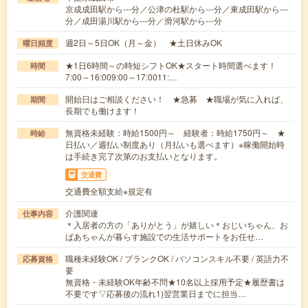
京成成田駅から---分／公津の杜駅から---分／東成田駅から---
分／成田湯川駅から---分／滑河駅から---分
週2日～5日OK（月～金） ★土日休みOK
曜日頻度
★1日6時間～の時短シフトOK★スタート時間選べます！
時間
7:00～16:009:00～17:0011:…
開始日はご相談ください！ ★急募 ★職場が気に入れば、
期間
長期でも働けます！
無資格未経験：時給1500円～ 経験者：時給1750円～ ★
時給
日払い／週払い制度あり（月払いも選べます）※稼働開始時
は手続き完了次第のお支払いとなります。
交通費
交通費全額支給※規定有
介護関連
仕事内容
＊入居者の方の「ありがとう」が嬉しい＊おじいちゃん、お
ばあちゃんが暮らす施設での生活サポートをお任せ…
職種未経験OK / ブランクOK / パソコンスキル不要 / 英語力不
応募資格
要
無資格・未経験OK年齢不問★10名以上採用予定★履歴書は
不要です▽応募後の流れ1)翌営業日までに担当…