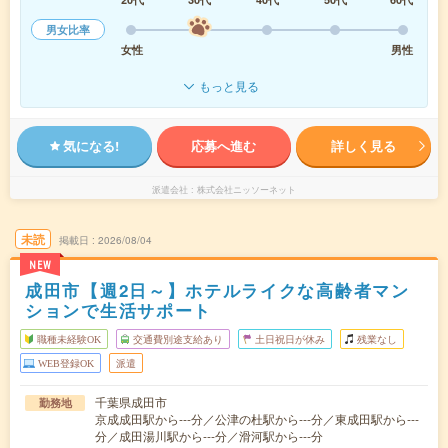
男女比率
女性
男性
もっと見る
気になる!
応募へ進む
詳しく見る
派遣会社
株式会社ニッソーネット
未読
掲載日
2026/08/04
NEW
成田市【週2日～】ホテルライクな高齢者マン
ションで生活サポート
職種未経験OK
交通費別途支給あり
土日祝日が休み
残業なし
WEB登録OK
派遣
千葉県成田市
勤務地
京成成田駅から---分／公津の杜駅から---分／東成田駅から---
分／成田湯川駅から---分／滑河駅から---分