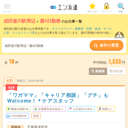
メニュー
気になる!
ログイン
検索
成田湯川駅周辺
×
週4日勤務
のお仕事一覧
成田湯川駅の派遣のお仕事情報です。
オフィスワーク・事務系
、
営業・販売・サービ
ス系
、
クリエイティブ系
などのお仕事を取り揃えています。週4日勤務の条件の他に、
交通費別途支給あり
、
職種未経験OK
、
友だちと一緒の応募OK
などのこだわり条件も
取り揃えています。
条件の変更
成田湯川駅周辺 / 週4日勤務
18
1,533
全
件
平均時給:
円
時給順
新着順
未読
掲載日
2026/08/06
NEW
「ワガママ」「キャリア相談」「グチ」も
Welcome！＊ケアスタッフ
職種未経験OK
交通費別途支給あり
土日祝日が休み
残業なし
WEB登録OK
派遣
千葉県成田市
勤務地