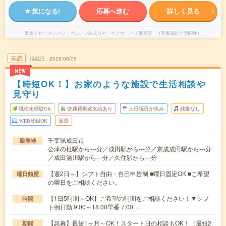
気になる!
応募へ進む
詳しく見る
派遣会社
マンパワーグループ株式会社 ケアサービス事業部 （医療福祉介護関連）
未読
掲載日
2026/08/05
NEW
【時短OK！】お家のような施設で生活相談や
見守り
職種未経験OK
交通費別途支給あり
土日祝日が休み
残業なし
WEB登録OK
派遣
千葉県成田市
勤務地
公津の杜駅から---分／成田駅から---分／京成成田駅から---分
／成田湯川駅から---分／久住駅から---分
【週2日～】シフト自由・自己申告制 ■曜日固定OK ■ご希望
曜日頻度
の曜日をご相談ください。
【1日5時間～OK】ご希望の時間をご相談ください！▼シフ
時間
ト例日勤 9:00～18:00早番 7:00…
【急募】最短1ヶ月～OK！スタート日の相談もOK！（最短2
期間