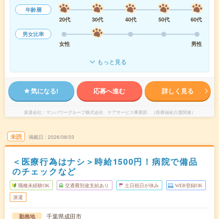
年齢層
20代
30代
40代
50代
60代
男女比率
女性
男性
もっと見る
気になる!
応募へ進む
詳しく見る
派遣会社
マンパワーグループ株式会社 ケアサービス事業部 （医療福祉介護関連）
未読
掲載日
2026/08/03
＜医療行為はナシ＞時給1500円！病院で備品
のチェックなど
職種未経験OK
交通費別途支給あり
土日祝日が休み
WEB登録OK
派遣
千葉県成田市
勤務地