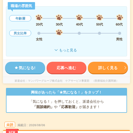
職場の雰囲気
年齢層
20代
30代
40代
50代
60代
男女比率
女性
男性
もっと見る
気になる!
応募へ進む
詳しく見る
派遣会社
マンパワーグループ株式会社 ケアサービス事業部 （医療福祉介護関連）
興味があったら「★気になる！」をタップ！
「気になる！」を押しておくと、派遣会社から
「面談確約」
や
「応募歓迎」
が届きます！
未読
掲載日
2026/08/06
NEW