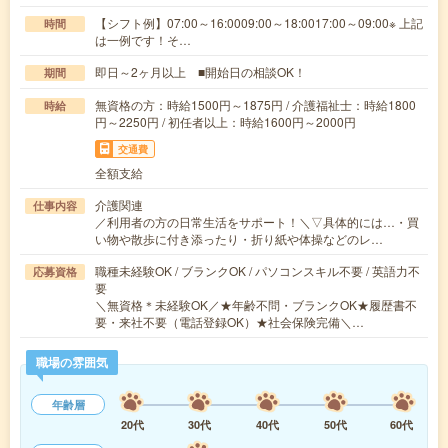
【シフト例】07:00～16:0009:00～18:0017:00～09:00※ 上記
時間
は一例です！そ…
即日～2ヶ月以上 ■開始日の相談OK！
期間
無資格の方：時給1500円～1875円 / 介護福祉士：時給1800
時給
円～2250円 / 初任者以上：時給1600円～2000円
交通費
全額支給
介護関連
仕事内容
／利用者の方の日常生活をサポート！＼▽具体的には…・買
い物や散歩に付き添ったり・折り紙や体操などのレ…
職種未経験OK / ブランクOK / パソコンスキル不要 / 英語力不
応募資格
要
＼無資格＊未経験OK／★年齢不問・ブランクOK★履歴書不
要・来社不要（電話登録OK）★社会保険完備＼…
職場の雰囲気
年齢層
20代
30代
40代
50代
60代