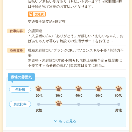
日払い／週払い制度あり（月払いも選べます）※稼働開始時
は手続き完了次第のお支払いとなります。
交通費
交通費全額支給※規定有
介護関連
仕事内容
＊入居者の方の「ありがとう」が嬉しい＊おじいちゃん、お
ばあちゃんが暮らす施設での生活サポートをお任せ…
職種未経験OK / ブランクOK / パソコンスキル不要 / 英語力不
応募資格
要
無資格・未経験OK年齢不問★10名以上採用予定★履歴書は
不要です▽応募後の流れ1)翌営業日までに担当…
職場の雰囲気
年齢層
20代
30代
40代
50代
60代
男女比率
女性
男性
もっと見る