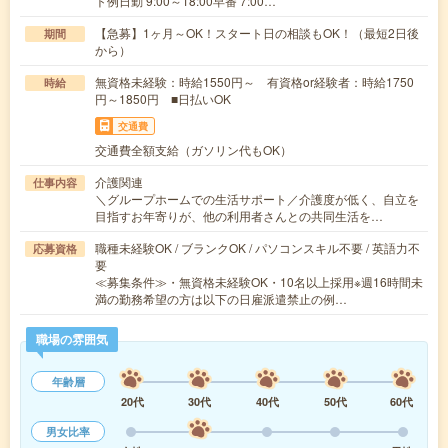
ト例日勤 9:00～18:00早番 7:00…
【急募】1ヶ月～OK！スタート日の相談もOK！（最短2日後
期間
から）
無資格未経験：時給1550円～ 有資格or経験者：時給1750
時給
円～1850円 ■日払いOK
交通費
交通費全額支給（ガソリン代もOK）
介護関連
仕事内容
＼グループホームでの生活サポート／介護度が低く、自立を
目指すお年寄りが、他の利用者さんとの共同生活を…
職種未経験OK / ブランクOK / パソコンスキル不要 / 英語力不
応募資格
要
≪募集条件≫・無資格未経験OK・10名以上採用※週16時間未
満の勤務希望の方は以下の日雇派遣禁止の例…
職場の雰囲気
年齢層
20代
30代
40代
50代
60代
男女比率