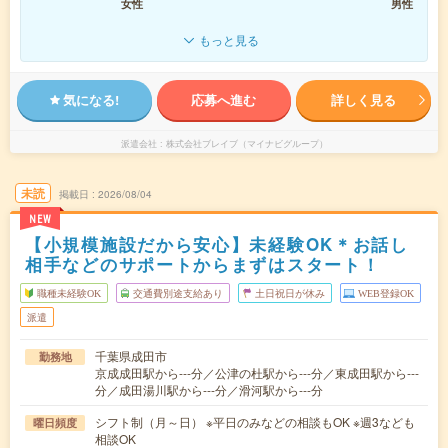
女性
男性
もっと見る
気になる!
応募へ進む
詳しく見る
派遣会社
株式会社ブレイブ（マイナビグループ）
未読
掲載日
2026/08/04
NEW
【小規模施設だから安心】未経験OK＊お話し
相手などのサポートからまずはスタート！
職種未経験OK
交通費別途支給あり
土日祝日が休み
WEB登録OK
派遣
千葉県成田市
勤務地
京成成田駅から---分／公津の杜駅から---分／東成田駅から---
分／成田湯川駅から---分／滑河駅から---分
シフト制（月～日） ※平日のみなどの相談もOK ※週3なども
曜日頻度
相談OK