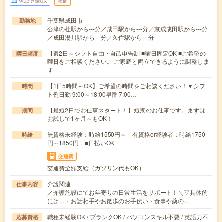
WEB登録OK
派遣
千葉県成田市
勤務地
公津の杜駅から---分／成田駅から---分／京成成田駅から---分
／成田湯川駅から---分／久住駅から---分
【週2日～シフト自由・自己申告制 ■曜日固定OK ■ご希望の
曜日頻度
曜日をご相談ください。 ご家庭と両立できるように調整しま
す！
【1日5時間～OK】ご希望の時間をご相談ください！▼シフ
時間
ト例日勤 9:00～18:00早番 7:00…
【最短2日でお仕事スタート！】短期のお仕事です。まずは
期間
お試しで1ヶ月～もOK！
無資格未経験：時給1550円～ 有資格or経験者：時給1750
時給
円～1850円 ■日払いOK
交通費
交通費全額支給（ガソリン代もOK）
介護関連
仕事内容
／介護施設にてお年寄りの日常生活をサポート！＼▽具体的
には…・お話相手やお散歩のお手伝い・食事や薬の…
職種未経験OK / ブランクOK / パソコンスキル不要 / 英語力不
応募資格