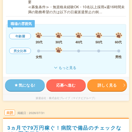
要
≪募集条件≫・無資格未経験OK・10名以上採用※週16時間未
満の勤務希望の方は以下の日雇派遣禁止の例…
職場の雰囲気
年齢層
20代
30代
40代
50代
60代
男女比率
女性
男性
もっと見る
気になる!
応募へ進む
詳しく見る
派遣会社
株式会社ブレイブ（マイナビグループ）
未読
掲載日
2026/07/31
3ヵ月で79万円稼ぐ！病院で備品のチェックな