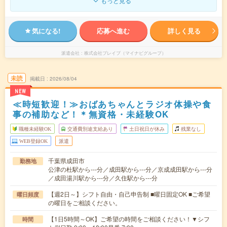
もっと見る
気になる!
応募へ進む
詳しく見る
派遣会社
株式会社ブレイブ（マイナビグループ）
未読
掲載日
2026/08/04
NEW
≪時短歓迎！≫おばあちゃんとラジオ体操や食
事の補助など！＊無資格・未経験OK
職種未経験OK
交通費別途支給あり
土日祝日が休み
残業なし
WEB登録OK
派遣
千葉県成田市
勤務地
公津の杜駅から---分／成田駅から---分／京成成田駅から---分
／成田湯川駅から---分／久住駅から---分
【週2日～】シフト自由・自己申告制 ■曜日固定OK ■ご希望
曜日頻度
の曜日をご相談ください。
【1日5時間～OK】ご希望の時間をご相談ください！▼シフ
時間