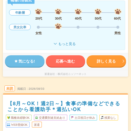
職場の雰囲気
年齢層
20代
30代
40代
50代
60代
男女比率
女性
男性
もっと見る
気になる!
応募へ進む
詳しく見る
派遣会社
株式会社ニッソーネット
未読
掲載日
2026/08/03
【8月～OK！週2日～】食事の準備などできる
ことから看護助手＊週払いOK
職種未経験OK
交通費別途支給あり
土日祝日が休み
残業なし
WEB登録OK
派遣