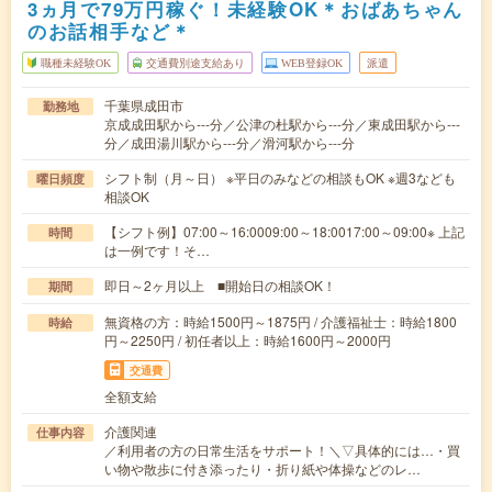
3ヵ月で79万円稼ぐ！未経験OK＊おばあちゃん
のお話相手など＊
職種未経験OK
交通費別途支給あり
WEB登録OK
派遣
千葉県成田市
勤務地
京成成田駅から---分／公津の杜駅から---分／東成田駅から---
分／成田湯川駅から---分／滑河駅から---分
シフト制（月～日） ※平日のみなどの相談もOK ※週3なども
曜日頻度
相談OK
【シフト例】07:00～16:0009:00～18:0017:00～09:00※ 上記
時間
は一例です！そ…
即日～2ヶ月以上 ■開始日の相談OK！
期間
無資格の方：時給1500円～1875円 / 介護福祉士：時給1800
時給
円～2250円 / 初任者以上：時給1600円～2000円
交通費
全額支給
介護関連
仕事内容
／利用者の方の日常生活をサポート！＼▽具体的には…・買
い物や散歩に付き添ったり・折り紙や体操などのレ…