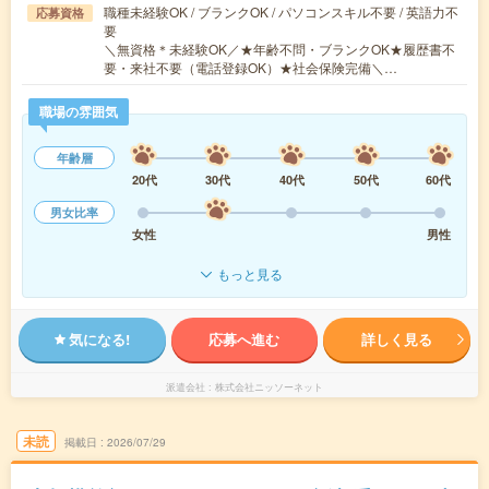
職種未経験OK / ブランクOK / パソコンスキル不要 / 英語力不
応募資格
要
＼無資格＊未経験OK／★年齢不問・ブランクOK★履歴書不
要・来社不要（電話登録OK）★社会保険完備＼…
職場の雰囲気
年齢層
20代
30代
40代
50代
60代
男女比率
女性
男性
もっと見る
気になる!
応募へ進む
詳しく見る
派遣会社
株式会社ニッソーネット
未読
掲載日
2026/07/29