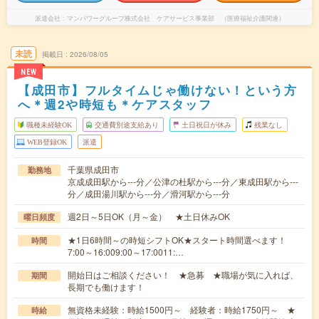
派遣会社
マンパワーグループ株式会社 ケアサービス事業部 （医療福祉介護関連）
未読
掲載日
2026/08/05
NEW
【成田市】フルタイムじゃ働けない！という方
へ＊週2や時短も＊ケアスタッフ
職種未経験OK
交通費別途支給あり
土日祝日が休み
残業なし
WEB登録OK
派遣
千葉県成田市
勤務地
京成成田駅から---分／公津の杜駅から---分／東成田駅から---
分／成田湯川駅から---分／滑河駅から---分
週2日～5日OK（月～金） ★土日休みOK
曜日頻度
★1日6時間～の時短シフトOK★スタート時間選べます！
時間
7:00～16:009:00～17:0011:…
開始日はご相談ください！ ★急募 ★職場が気に入れば、
期間
長期でも働けます！
無資格未経験：時給1500円～ 経験者：時給1750円～ ★
時給