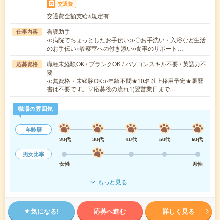
交通費
交通費全額支給※規定有
看護助手
仕事内容
≪病院でちょっとしたお手伝い≫〇お手洗い・入浴など生活
のお手伝い○診察室への付き添い○食事のサポート…
職種未経験OK / ブランクOK / パソコンスキル不要 / 英語力不
応募資格
要
≪無資格・未経験OK≫年齢不問★10名以上採用予定★履歴
書は不要です。▽応募後の流れ1)翌営業日まで…
職場の雰囲気
年齢層
20代
30代
40代
50代
60代
男女比率
女性
男性
もっと見る
気になる!
応募へ進む
詳しく見る