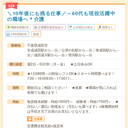
NEW
＼10年後にも残る仕事／～60代も現役活躍中
の職場へ＊介護
職種未経験OK
交通費別途支給あり
土日祝日が休み
残業なし
WEB登録OK
派遣
千葉県成田市
勤務地
京成成田駅から---分／公津の杜駅から---分／東成田駅から---
分／成田湯川駅から---分／滑河駅から---分
週2日～5日OK（月～金） ★土日休みOK
曜日頻度
★1日6時間～の時短シフトOK★スタート時間選べます！
時間
7:00～16:009:00～17:0011:…
開始日はご相談ください！ ★急募 ★職場が気に入れば、
期間
長期でも働けます！
無資格未経験：時給1500円～ 経験者：時給1750円～ ★
時給
日払い／週払い制度あり（月払いも選べます）※稼働開始時
は手続き完了次第のお支払いとなります。
交通費
交通費全額支給※規定有