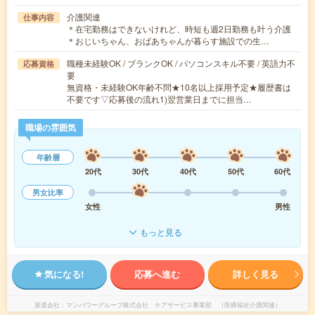
介護関連
仕事内容
＊在宅勤務はできないけれど、時短も週2日勤務も叶う介護
＊おじいちゃん、おばあちゃんが暮らす施設での生…
職種未経験OK / ブランクOK / パソコンスキル不要 / 英語力不
応募資格
要
無資格・未経験OK年齢不問★10名以上採用予定★履歴書は
不要です▽応募後の流れ1)翌営業日までに担当…
職場の雰囲気
年齢層
20代
30代
40代
50代
60代
男女比率
女性
男性
もっと見る
気になる!
応募へ進む
詳しく見る
派遣会社
マンパワーグループ株式会社 ケアサービス事業部 （医療福祉介護関連）