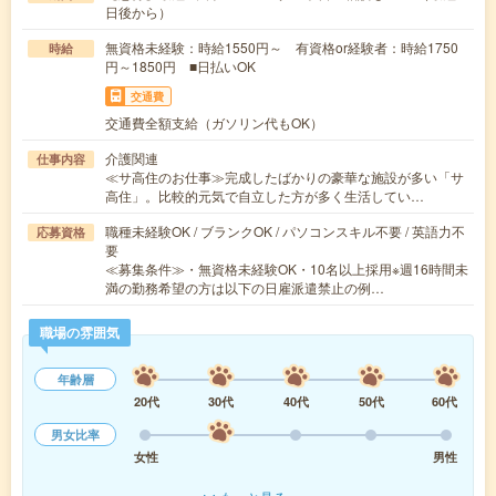
日後から）
無資格未経験：時給1550円～ 有資格or経験者：時給1750
時給
円～1850円 ■日払いOK
交通費
交通費全額支給（ガソリン代もOK）
介護関連
仕事内容
≪サ高住のお仕事≫完成したばかりの豪華な施設が多い「サ
高住」。比較的元気で自立した方が多く生活してい…
職種未経験OK / ブランクOK / パソコンスキル不要 / 英語力不
応募資格
要
≪募集条件≫・無資格未経験OK・10名以上採用※週16時間未
満の勤務希望の方は以下の日雇派遣禁止の例…
職場の雰囲気
年齢層
20代
30代
40代
50代
60代
男女比率
女性
男性