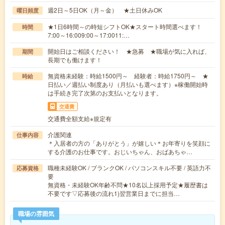
週2日～5日OK（月～金） ★土日休みOK
曜日頻度
★1日6時間～の時短シフトOK★スタート時間選べます！
時間
7:00～16:009:00～17:0011:…
開始日はご相談ください！ ★急募 ★職場が気に入れば、
期間
長期でも働けます！
無資格未経験：時給1500円～ 経験者：時給1750円～ ★
時給
日払い／週払い制度あり（月払いも選べます）※稼働開始時
は手続き完了次第のお支払いとなります。
交通費
交通費全額支給※規定有
介護関連
仕事内容
＊入居者の方の「ありがとう」が嬉しい＊お年寄りを笑顔に
する介護のお仕事です。おじいちゃん、おばあちゃ…
職種未経験OK / ブランクOK / パソコンスキル不要 / 英語力不
応募資格
要
無資格・未経験OK年齢不問★10名以上採用予定★履歴書は
不要です▽応募後の流れ1)翌営業日までに担当…
職場の雰囲気