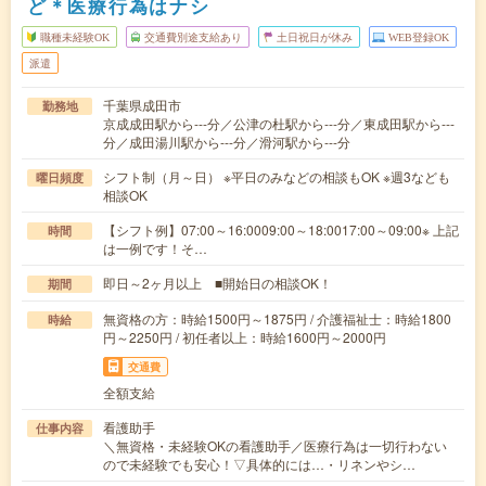
ど＊医療行為はナシ
職種未経験OK
交通費別途支給あり
土日祝日が休み
WEB登録OK
派遣
千葉県成田市
勤務地
京成成田駅から---分／公津の杜駅から---分／東成田駅から---
分／成田湯川駅から---分／滑河駅から---分
シフト制（月～日） ※平日のみなどの相談もOK ※週3なども
曜日頻度
相談OK
【シフト例】07:00～16:0009:00～18:0017:00～09:00※ 上記
時間
は一例です！そ…
即日～2ヶ月以上 ■開始日の相談OK！
期間
無資格の方：時給1500円～1875円 / 介護福祉士：時給1800
時給
円～2250円 / 初任者以上：時給1600円～2000円
交通費
全額支給
看護助手
仕事内容
＼無資格・未経験OKの看護助手／医療行為は一切行わない
ので未経験でも安心！▽具体的には…・リネンやシ…