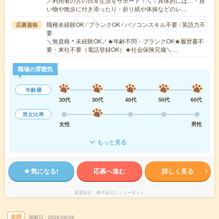
／利用者の方の日常生活をサポート！＼▽具体的には…・買
い物や散歩に付き添ったり・折り紙や体操などのレ…
職種未経験OK / ブランクOK / パソコンスキル不要 / 英語力不
応募資格
要
＼無資格＊未経験OK／★年齢不問・ブランクOK★履歴書不
要・来社不要（電話登録OK）★社会保険完備＼…
職場の雰囲気
年齢層
20代
30代
40代
50代
60代
男女比率
女性
男性
もっと見る
気になる!
応募へ進む
詳しく見る
派遣会社
株式会社ニッソーネット
未読
掲載日
2026/08/06