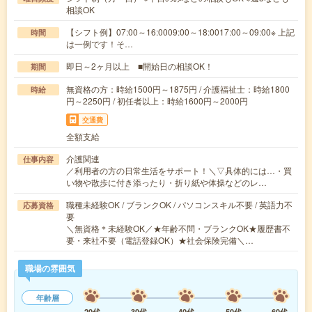
相談OK
【シフト例】07:00～16:0009:00～18:0017:00～09:00※ 上記
時間
は一例です！そ…
即日～2ヶ月以上 ■開始日の相談OK！
期間
無資格の方：時給1500円～1875円 / 介護福祉士：時給1800
時給
円～2250円 / 初任者以上：時給1600円～2000円
交通費
全額支給
介護関連
仕事内容
／利用者の方の日常生活をサポート！＼▽具体的には…・買
い物や散歩に付き添ったり・折り紙や体操などのレ…
職種未経験OK / ブランクOK / パソコンスキル不要 / 英語力不
応募資格
要
＼無資格＊未経験OK／★年齢不問・ブランクOK★履歴書不
要・来社不要（電話登録OK）★社会保険完備＼…
職場の雰囲気
年齢層
20代
30代
40代
50代
60代