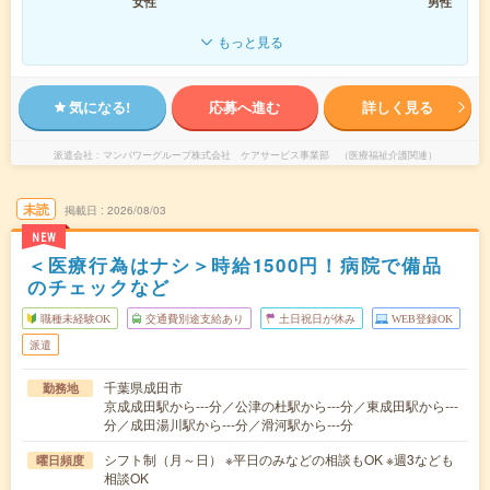
女性
男性
もっと見る
気になる!
応募へ進む
詳しく見る
派遣会社
マンパワーグループ株式会社 ケアサービス事業部 （医療福祉介護関連）
未読
掲載日
2026/08/03
NEW
＜医療行為はナシ＞時給1500円！病院で備品
のチェックなど
職種未経験OK
交通費別途支給あり
土日祝日が休み
WEB登録OK
派遣
千葉県成田市
勤務地
京成成田駅から---分／公津の杜駅から---分／東成田駅から---
分／成田湯川駅から---分／滑河駅から---分
シフト制（月～日） ※平日のみなどの相談もOK ※週3なども
曜日頻度
相談OK