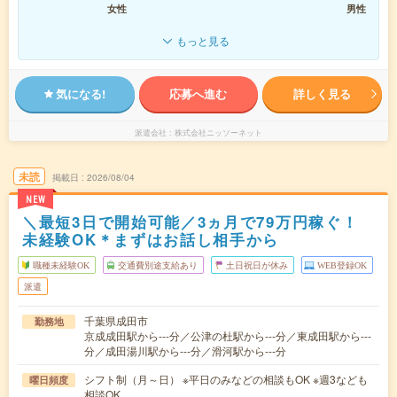
女性
男性
もっと見る
気になる!
応募へ進む
詳しく見る
派遣会社
株式会社ニッソーネット
未読
掲載日
2026/08/04
NEW
＼最短3日で開始可能／3ヵ月で79万円稼ぐ！
未経験OK＊まずはお話し相手から
職種未経験OK
交通費別途支給あり
土日祝日が休み
WEB登録OK
派遣
千葉県成田市
勤務地
京成成田駅から---分／公津の杜駅から---分／東成田駅から---
分／成田湯川駅から---分／滑河駅から---分
シフト制（月～日） ※平日のみなどの相談もOK ※週3なども
曜日頻度
相談OK