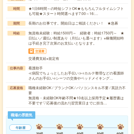
★1日6時間～の時短シフトOK★もちろんフルタイムシフト
時間
も可能★スタート時間選べます7:00～16:…
長期のお仕事です。開始日はご相談ください！ ★急募
期間
無資格未経験：時給1500円～ 経験者：時給1750円～ ★
時給
日払い／週払い制度あり（月払いも選べます）※稼働開始時
は手続き完了次第のお支払いとなります。
交通費
交通費支給※規定有
看護助手
仕事内容
≪病院でちょっとしたお手伝い≫○カルテ整理などの看護師
さんのお手伝い○シーツの交換やベッドメイキング…
職種未経験OK / ブランクOK / パソコンスキル不要 / 英語力不
応募資格
要
無資格・未経験OK年齢不問★10名以上採用予定★履歴書は
不要です▽応募後の流れ1)翌営業日までに担当…
職場の雰囲気
年齢層
20代
30代
40代
50代
60代