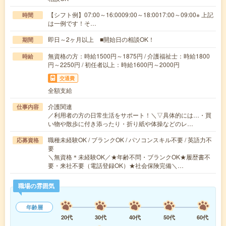
【シフト例】07:00～16:0009:00～18:0017:00～09:00※ 上記
時間
は一例です！そ…
即日～2ヶ月以上 ■開始日の相談OK！
期間
無資格の方：時給1500円～1875円 / 介護福祉士：時給1800
時給
円～2250円 / 初任者以上：時給1600円～2000円
交通費
全額支給
介護関連
仕事内容
／利用者の方の日常生活をサポート！＼▽具体的には…・買
い物や散歩に付き添ったり・折り紙や体操などのレ…
職種未経験OK / ブランクOK / パソコンスキル不要 / 英語力不
応募資格
要
＼無資格＊未経験OK／★年齢不問・ブランクOK★履歴書不
要・来社不要（電話登録OK）★社会保険完備＼…
職場の雰囲気
年齢層
20代
30代
40代
50代
60代