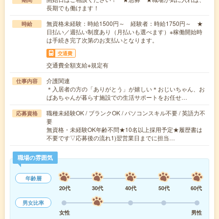
長期でも働けます！
無資格未経験：時給1500円～ 経験者：時給1750円～ ★
時給
日払い／週払い制度あり（月払いも選べます）※稼働開始時
は手続き完了次第のお支払いとなります。
交通費
交通費全額支給※規定有
介護関連
仕事内容
＊入居者の方の「ありがとう」が嬉しい＊おじいちゃん、お
ばあちゃんが暮らす施設での生活サポートをお任せ…
職種未経験OK / ブランクOK / パソコンスキル不要 / 英語力不
応募資格
要
無資格・未経験OK年齢不問★10名以上採用予定★履歴書は
不要です▽応募後の流れ1)翌営業日までに担当…
職場の雰囲気
年齢層
20代
30代
40代
50代
60代
男女比率
女性
男性