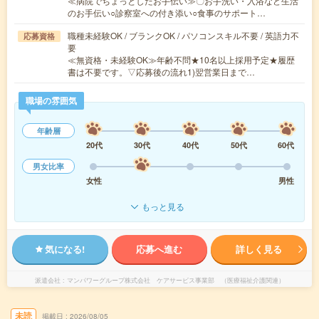
≪病院でちょっとしたお手伝い≫〇お手洗い・入浴など生活
のお手伝い○診察室への付き添い○食事のサポート…
職種未経験OK / ブランクOK / パソコンスキル不要 / 英語力不
応募資格
要
≪無資格・未経験OK≫年齢不問★10名以上採用予定★履歴
書は不要です。▽応募後の流れ1)翌営業日まで…
職場の雰囲気
年齢層
20代
30代
40代
50代
60代
男女比率
女性
男性
もっと見る
気になる!
応募へ進む
詳しく見る
派遣会社
マンパワーグループ株式会社 ケアサービス事業部 （医療福祉介護関連）
未読
掲載日
2026/08/05