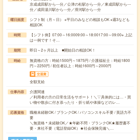
京成成田駅から---分／公津の杜駅から---分／東成田駅から---
分／成田湯川駅から---分／滑河駅から---分
シフト制（月～日） ※平日のみなどの相談もOK ※週3なども
曜日頻度
相談OK
【シフト例】07:00～16:0009:00～18:0017:00～09:00※ 上記
時間
は一例です！そ…
即日～2ヶ月以上 ■開始日の相談OK！
期間
無資格の方：時給1500円～1875円 / 介護福祉士：時給1800
時給
円～2250円 / 初任者以上：時給1600円～2000円
交通費
全額支給
介護関連
仕事内容
／利用者の方の日常生活をサポート！＼▽具体的には…・買
い物や散歩に付き添ったり・折り紙や体操などのレ…
職種未経験OK / ブランクOK / パソコンスキル不要 / 英語力不
応募資格
要
＼無資格＊未経験OK／★年齢不問・ブランクOK★履歴書不
要・来社不要（電話登録OK）★社会保険完備＼…