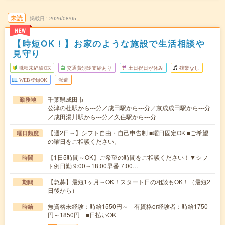
未読
掲載日
2026/08/05
NEW
【時短OK！】お家のような施設で生活相談や
見守り
職種未経験OK
交通費別途支給あり
土日祝日が休み
残業なし
WEB登録OK
派遣
千葉県成田市
勤務地
公津の杜駅から---分／成田駅から---分／京成成田駅から---分
／成田湯川駅から---分／久住駅から---分
【週2日～】シフト自由・自己申告制 ■曜日固定OK ■ご希望
曜日頻度
の曜日をご相談ください。
【1日5時間～OK】ご希望の時間をご相談ください！▼シフ
時間
ト例日勤 9:00～18:00早番 7:00…
【急募】最短1ヶ月～OK！スタート日の相談もOK！（最短2
期間
日後から）
無資格未経験：時給1550円～ 有資格or経験者：時給1750
時給
円～1850円 ■日払いOK