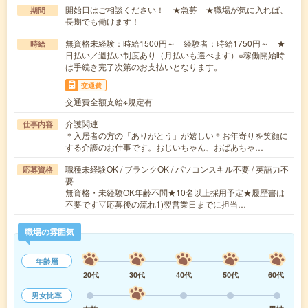
開始日はご相談ください！ ★急募 ★職場が気に入れば、
期間
長期でも働けます！
無資格未経験：時給1500円～ 経験者：時給1750円～ ★
時給
日払い／週払い制度あり（月払いも選べます）※稼働開始時
は手続き完了次第のお支払いとなります。
交通費
交通費全額支給※規定有
介護関連
仕事内容
＊入居者の方の「ありがとう」が嬉しい＊お年寄りを笑顔に
する介護のお仕事です。おじいちゃん、おばあちゃ…
職種未経験OK / ブランクOK / パソコンスキル不要 / 英語力不
応募資格
要
無資格・未経験OK年齢不問★10名以上採用予定★履歴書は
不要です▽応募後の流れ1)翌営業日までに担当…
職場の雰囲気
年齢層
20代
30代
40代
50代
60代
男女比率