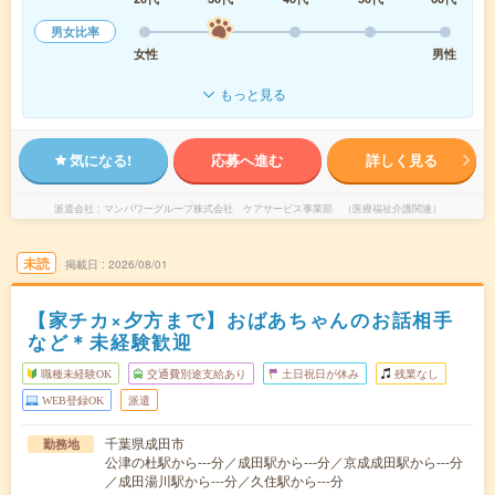
男女比率
女性
男性
もっと見る
気になる!
応募へ進む
詳しく見る
派遣会社
マンパワーグループ株式会社 ケアサービス事業部 （医療福祉介護関連）
未読
掲載日
2026/08/01
【家チカ×夕方まで】おばあちゃんのお話相手
など＊未経験歓迎
職種未経験OK
交通費別途支給あり
土日祝日が休み
残業なし
WEB登録OK
派遣
千葉県成田市
勤務地
公津の杜駅から---分／成田駅から---分／京成成田駅から---分
／成田湯川駅から---分／久住駅から---分