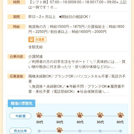
【シフト例】07:00～16:0009:00～18:0017:00～09:00※ 上記
時間
は一例です！そ…
即日～2ヶ月以上 ■開始日の相談OK！
期間
無資格の方：時給1500円～1875円 / 介護福祉士：時給1800
時給
円～2250円 / 初任者以上：時給1600円～2000円
交通費
全額支給
介護関連
仕事内容
／利用者の方の日常生活をサポート！＼▽具体的には…・買
い物や散歩に付き添ったり・折り紙や体操などのレ…
職種未経験OK / ブランクOK / パソコンスキル不要 / 英語力不
応募資格
要
＼無資格＊未経験OK／★年齢不問・ブランクOK★履歴書不
要・来社不要（電話登録OK）★社会保険完備＼…
職場の雰囲気
年齢層
20代
30代
40代
50代
60代
男女比率