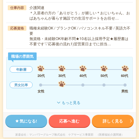
介護関連
仕事内容
＊入居者の方の「ありがとう」が嬉しい＊おじいちゃん、お
ばあちゃんが暮らす施設での生活サポートをお任せ…
職種未経験OK / ブランクOK / パソコンスキル不要 / 英語力不
応募資格
要
無資格・未経験OK年齢不問★10名以上採用予定★履歴書は
不要です▽応募後の流れ1)翌営業日までに担当…
職場の雰囲気
年齢層
20代
30代
40代
50代
60代
男女比率
女性
男性
もっと見る
気になる!
応募へ進む
詳しく見る
派遣会社
マンパワーグループ株式会社 ケアサービス事業部 （医療福祉介護関連）