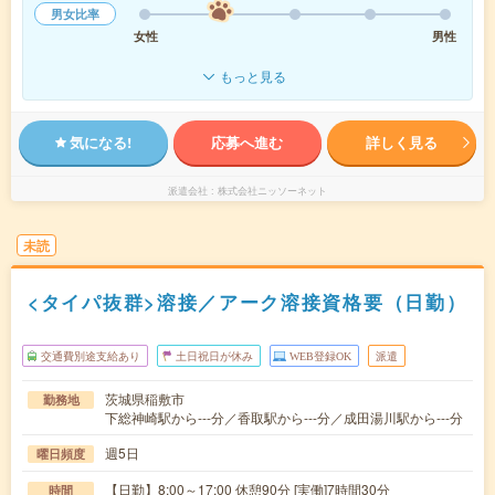
男女比率
女性
男性
もっと見る
気になる!
応募へ進む
詳しく見る
派遣会社
株式会社ニッソーネット
未読
<タイパ抜群>溶接／アーク溶接資格要（日勤）
交通費別途支給あり
土日祝日が休み
WEB登録OK
派遣
茨城県稲敷市
勤務地
下総神崎駅から---分／香取駅から---分／成田湯川駅から---分
週5日
曜日頻度
【日勤】8:00～17:00 休憩90分 [実働]7時間30分
時間