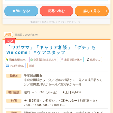
気になる!
応募へ進む
詳しく見る
派遣会社
株式会社ブレイブ（マイナビグループ）
未読
掲載日
2026/08/04
NEW
「ワガママ」「キャリア相談」「グチ」も
Welcome！＊ケアスタッフ
職種未経験OK
交通費別途支給あり
土日祝日が休み
残業なし
WEB登録OK
派遣
千葉県成田市
勤務地
京成成田駅から---分／公津の杜駅から---分／東成田駅から---
分／成田湯川駅から---分／滑河駅から---分
週2日～5日OK（月～金） ★土日休みOK
曜日頻度
★1日6時間～の時短シフトOK★スタート時間選べます！
時間
7:00～16:009:00～17:0011:…
開始日はご相談ください！ ★急募 ★職場が気に入れば、
期間