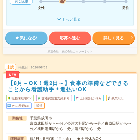
男女比率
女性
男性
もっと見る
気になる!
応募へ進む
詳しく見る
派遣会社
株式会社ニッソーネット
未読
掲載日
2026/08/03
NEW
【8月～OK！週2日～】食事の準備などできる
ことから看護助手＊週払いOK
職種未経験OK
交通費別途支給あり
土日祝日が休み
残業なし
WEB登録OK
派遣
千葉県成田市
勤務地
京成成田駅から---分／公津の杜駅から---分／東成田駅から---
分／成田湯川駅から---分／滑河駅から---分
週2日～5日OK（月～金） ★土日休みOK
曜日頻度