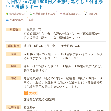
＼日払い×時給1500円／医療行為なし＊付き添
い＊看護サポート
職種未経験OK
交通費別途支給あり
土日祝日が休み
残業なし
WEB登録OK
派遣
千葉県成田市
勤務地
京成成田駅から---分／公津の杜駅から---分／東成田駅から---
分／成田湯川駅から---分／滑河駅から---分
週2日～5日OK（月～金） ★土日休みOK
曜日頻度
★1日6時間～の時短シフトOK★都合に合わせてシフトが決
時間
められますシフト例：7：00～16：009：…
開始日はご相談ください！ ★急募 ★職場が気に入れば、
期間
長期でも働けます！
無資格未経験：時給1500円～ 経験者：時給1750円～ ★
時給
日払い／週払い制度あり（月払いも選べます）※稼働開始時
は手続き完了次第のお支払いとなります。
交通費
交通費全額支給※規定有
看護助手
仕事内容