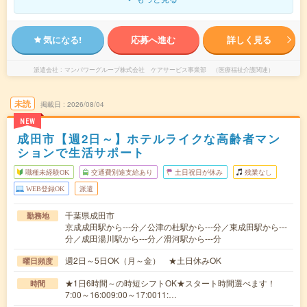
気になる!
応募へ進む
詳しく見る
派遣会社
マンパワーグループ株式会社 ケアサービス事業部 （医療福祉介護関連）
未読
掲載日
2026/08/04
NEW
成田市【週2日～】ホテルライクな高齢者マン
ションで生活サポート
職種未経験OK
交通費別途支給あり
土日祝日が休み
残業なし
WEB登録OK
派遣
千葉県成田市
勤務地
京成成田駅から---分／公津の杜駅から---分／東成田駅から---
分／成田湯川駅から---分／滑河駅から---分
週2日～5日OK（月～金） ★土日休みOK
曜日頻度
★1日6時間～の時短シフトOK★スタート時間選べます！
時間
7:00～16:009:00～17:0011:…