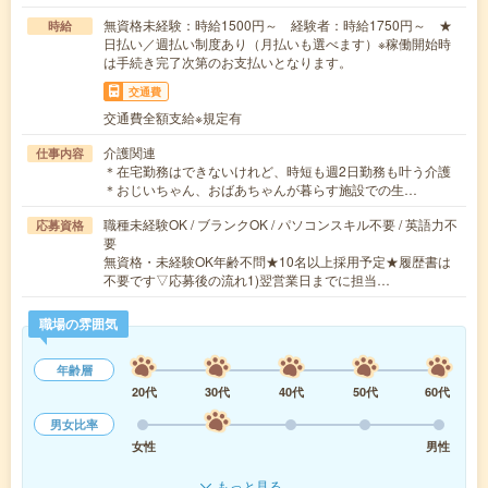
無資格未経験：時給1500円～ 経験者：時給1750円～ ★
時給
日払い／週払い制度あり（月払いも選べます）※稼働開始時
は手続き完了次第のお支払いとなります。
交通費
交通費全額支給※規定有
介護関連
仕事内容
＊在宅勤務はできないけれど、時短も週2日勤務も叶う介護
＊おじいちゃん、おばあちゃんが暮らす施設での生…
職種未経験OK / ブランクOK / パソコンスキル不要 / 英語力不
応募資格
要
無資格・未経験OK年齢不問★10名以上採用予定★履歴書は
不要です▽応募後の流れ1)翌営業日までに担当…
職場の雰囲気
年齢層
20代
30代
40代
50代
60代
男女比率
女性
男性
もっと見る