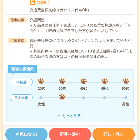
交通費
交通費全額支給（ガソリン代もOK）
介護関連
仕事内容
≪サ高住のお仕事≫完成したばかりの豪華な施設が多い「サ
高住」。比較的元気で自立した方が多く生活してい…
職種未経験OK / ブランクOK / パソコンスキル不要 / 英語力不
応募資格
要
≪募集条件≫・無資格未経験OK・10名以上採用※週16時間未
満の勤務希望の方は以下の日雇派遣禁止の例…
職場の雰囲気
年齢層
20代
30代
40代
50代
60代
男女比率
女性
男性
もっと見る
気になる!
応募へ進む
詳しく見る