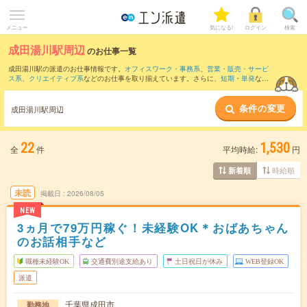
メニュー
気になる!
ログイン
検索
成田湯川駅周辺
のお仕事一覧
成田湯川駅の派遣のお仕事情報です。
オフィスワーク・事務系
、
営業・販売・サービ
ス系
、
クリエイティブ系
などのお仕事を取り揃えています。さらに、
短期
・
単発
など
の期間や、
職種未経験OK
などのこだわり条件で絞り込んでいただけます。
条件の変更
また、
空港第２ビル(鉄道)駅
・
成田駅
・
佐倉駅
・
京成成田駅
・
芝山千代田駅
など近隣駅
成田湯川駅周辺
のお仕事もご確認いただけます。
22
1,530
全
件
平均時給:
円
時給順
新着順
未読
掲載日
2026/08/05
NEW
3ヵ月で79万円稼ぐ！未経験OK＊おばあちゃん
のお話相手など
職種未経験OK
交通費別途支給あり
土日祝日が休み
WEB登録OK
派遣
千葉県成田市
勤務地