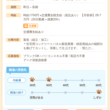
即日～長期
期間
時給1700円 ※交通費全額支給（規定あり） 【月収例】29.7
時給
万円（20日勤務＋残業20h）
交通費
交通費支給あり
製造（組立・加工）
仕事内容
＊住宅用コンクリートパネル製造業務・鉄筋骨組みの端部分
を曲げてカットし、溶接して仕上げます。・慌ただ…
ブランクOK / パソコンスキル不要 / 英語力不要
応募資格
アーク溶接資格要
職場の雰囲気
年齢層
20代
30代
40代
50代
60代
職場の様子
活気がある
しずか