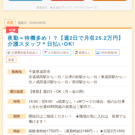
派遣会社
株式会社ブレイブ（マイナビグループ）
未読
掲載日
2026/08/05
NEW
夜勤＝待機多め！？【週2日で月収25.2万円】
介護スタッフ＊日払いOK!
交通費別途支給あり
土日祝日が休み
残業なし
WEB登録OK
派遣
千葉県成田市
勤務地
京成成田駅から---分／公津の杜駅から---分／東成田駅から---
分／成田湯川駅から---分／滑河駅から---分
【夜勤】週2日～OK（月～金の間）
曜日頻度
16:00～翌9:00 ※残業なし！※Wワークの場合、他のお仕事
時間
と合わせ週40時間超の就業はご案内で…
開始日はご相談ください！ ★職場が気に入れば、長期でも
期間
働けます！
経験者時給1750円～（夜勤時給2188円～）★日収3万1500
時給