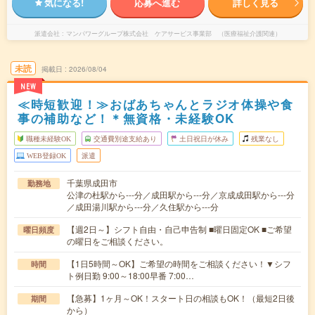
気になる!
応募へ進む
詳しく見る
派遣会社
マンパワーグループ株式会社 ケアサービス事業部 （医療福祉介護関連）
未読
掲載日
2026/08/04
NEW
≪時短歓迎！≫おばあちゃんとラジオ体操や食
事の補助など！＊無資格・未経験OK
職種未経験OK
交通費別途支給あり
土日祝日が休み
残業なし
WEB登録OK
派遣
千葉県成田市
勤務地
公津の杜駅から---分／成田駅から---分／京成成田駅から---分
／成田湯川駅から---分／久住駅から---分
【週2日～】シフト自由・自己申告制 ■曜日固定OK ■ご希望
曜日頻度
の曜日をご相談ください。
【1日5時間～OK】ご希望の時間をご相談ください！▼シフ
時間
ト例日勤 9:00～18:00早番 7:00…
【急募】1ヶ月～OK！スタート日の相談もOK！（最短2日後
期間
から）