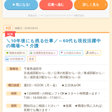
気になる!
応募へ進む
詳しく見る
派遣会社
パーソルファクトリーパートナーズ株式会社
未読
掲載日
2026/08/04
NEW
＼10年後にも残る仕事／～60代も現役活躍中
の職場へ＊介護
職種未経験OK
交通費別途支給あり
土日祝日が休み
残業なし
WEB登録OK
派遣
千葉県成田市
勤務地
京成成田駅から---分／公津の杜駅から---分／東成田駅から---
分／成田湯川駅から---分／滑河駅から---分
週2日～5日OK（月～金） ★土日休みOK
曜日頻度
★1日6時間～の時短シフトOK★スタート時間選べます！
時間
7:00～16:009:00～17:0011:…
開始日はご相談ください！ ★急募 ★職場が気に入れば、
期間
長期でも働けます！