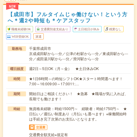
NEW
【成田市】フルタイムじゃ働けない！という方
へ＊週2や時短も＊ケアスタッフ
職種未経験OK
交通費別途支給あり
土日祝日が休み
残業なし
WEB登録OK
派遣
千葉県成田市
勤務地
京成成田駅から---分／公津の杜駅から---分／東成田駅から---
分／成田湯川駅から---分／滑河駅から---分
週2日～5日OK（月～金） ★土日休みOK
曜日頻度
★1日6時間～の時短シフトOK★スタート時間選べます！
時間
7:00～16:009:00～17:0011:…
開始日はご相談ください！ ★急募 ★職場が気に入れば、
期間
長期でも働けます！
無資格未経験：時給1500円～ 経験者：時給1750円～ ★
時給
日払い／週払い制度あり（月払いも選べます）※稼働開始時
は手続き完了次第のお支払いとなります。
交通費
交通費全額支給※規定有