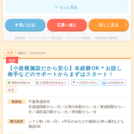
もっと見る
気になる!
応募へ進む
詳しく見る
派遣会社
マンパワーグループ株式会社 ケアサービス事業部 （医療福祉介護関連）
未読
掲載日
2026/08/04
NEW
【小規模施設だから安心】未経験OK＊お話し
相手などのサポートからまずはスタート！
職種未経験OK
交通費別途支給あり
土日祝日が休み
WEB登録OK
派遣
千葉県成田市
勤務地
京成成田駅から---分／公津の杜駅から---分／東成田駅から---
分／成田湯川駅から---分／滑河駅から---分
シフト制（月～日） ※平日のみなどの相談もOK ※週3なども
曜日頻度
相談OK