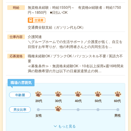
無資格未経験：時給1550円～ 有資格or経験者：時給1750
時給
円～1850円 ■日払いOK
交通費
交通費全額支給（ガソリン代もOK）
介護関連
仕事内容
＼グループホームでの生活サポート／介護度が低く、自立を
目指すお年寄りが、他の利用者さんとの共同生活を…
職種未経験OK / ブランクOK / パソコンスキル不要 / 英語力不
応募資格
要
≪募集条件≫・無資格未経験OK・10名以上採用※週16時間未
満の勤務希望の方は以下の日雇派遣禁止の例…
職場の雰囲気
年齢層
20代
30代
40代
50代
60代
男女比率
女性
男性
もっと見る