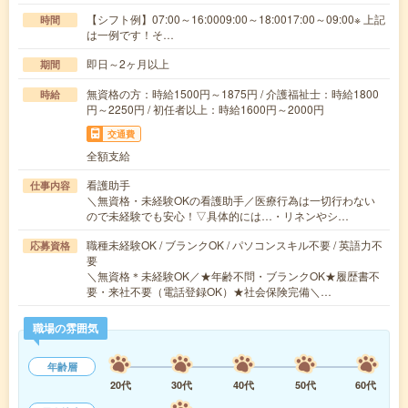
【シフト例】07:00～16:0009:00～18:0017:00～09:00※ 上記
時間
は一例です！そ…
即日～2ヶ月以上
期間
無資格の方：時給1500円～1875円 / 介護福祉士：時給1800
時給
円～2250円 / 初任者以上：時給1600円～2000円
交通費
全額支給
看護助手
仕事内容
＼無資格・未経験OKの看護助手／医療行為は一切行わない
ので未経験でも安心！▽具体的には…・リネンやシ…
職種未経験OK / ブランクOK / パソコンスキル不要 / 英語力不
応募資格
要
＼無資格＊未経験OK／★年齢不問・ブランクOK★履歴書不
要・来社不要（電話登録OK）★社会保険完備＼…
職場の雰囲気
年齢層
20代
30代
40代
50代
60代