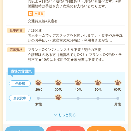
円以上★日払い／週払い制度あり（月払いも選べます）※稼
働開始時は手続き完了次第のお支払いとなります。
交通費
交通費支給※規定有
介護関連
仕事内容
老人ホームでケアスタッフをお願いします。・食事やお手洗
いのお手伝い・就寝前の水分補給・利用者さまが安…
ブランクOK / パソコンスキル不要 / 英語力不要
応募資格
介護経験のある方（無資格でもOK！）ブランクOK年齢・学
歴不問★10名以上採用予定★履歴書は不要です…
職場の雰囲気
年齢層
20代
30代
40代
50代
60代
男女比率
女性
男性
もっと見る