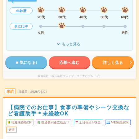
年齢層
20代
30代
40代
50代
60代
男女比率
女性
男性
もっと見る
気になる!
応募へ進む
詳しく見る
派遣会社
株式会社ブレイブ（マイナビグループ）
未読
掲載日
2026/08/01
【病院でのお仕事】食事の準備やシーツ交換な
ど看護助手＊未経験OK
職種未経験OK
交通費別途支給あり
土日祝日が休み
WEB登録OK
派遣