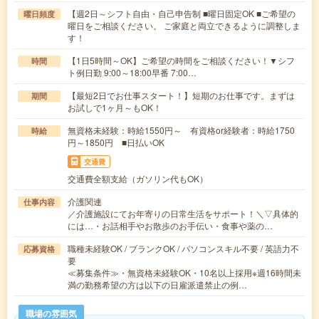
【週2日～シフト自由・自己申告制 ■曜日固定OK ■ご希望の
曜日頻度
曜日をご相談ください。 ご家庭と両立できるように調整しま
す！
【1日5時間～OK】ご希望の時間をご相談ください！▼シフ
時間
ト例日勤 9:00～18:00早番 7:00…
【最短2日でお仕事スタート！】短期のお仕事です。まずは
期間
お試しで1ヶ月～もOK！
無資格未経験：時給1550円～ 有資格or経験者：時給1750
時給
円～1850円 ■日払いOK
交通費
交通費全額支給（ガソリン代もOK）
介護関連
仕事内容
／介護施設にてお年寄りの日常生活をサポート！＼▽具体的
には…・お話相手やお散歩のお手伝い・食事や薬の…
職種未経験OK / ブランクOK / パソコンスキル不要 / 英語力不
応募資格
要
≪募集条件≫・無資格未経験OK・10名以上採用※週16時間未
満の勤務希望の方は以下の日雇派遣禁止の例…
職場の雰囲気