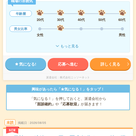
職場の雰囲気
年齢層
20代
30代
40代
50代
60代
男女比率
女性
男性
もっと見る
気になる!
応募へ進む
詳しく見る
派遣会社
株式会社ニッソーネット
興味があったら「★気になる！」をタップ！
「気になる！」を押しておくと、派遣会社から
「面談確約」
や
「応募歓迎」
が届きます！
未読
掲載日
2026/08/05
NEW