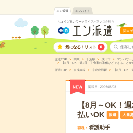
エン派遣
エンバイト
ちょうど良いワークライフバランスが叶う
関東版
気になる！リスト
0
保存し
派遣TOP
関東
千葉県
成田市
マンパワー
【8月～OK！週2日～】食事の準備などできることから
派遣TOP
京成本線
京成成田駅
【8月～OK！
NEW
掲載日
2026
/
08
/
08
【8月～OK！
払いOK
派遣
大量
看護助手
職種