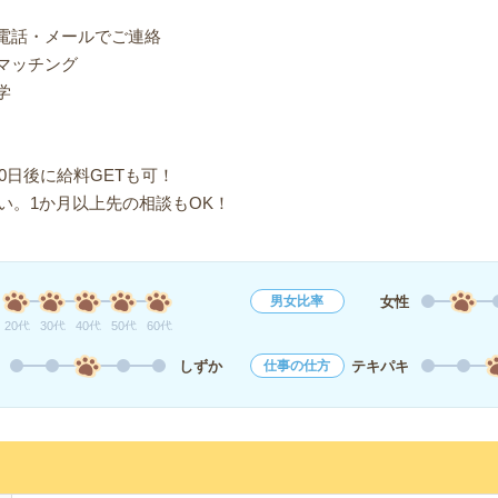
り電話・メールでご連絡
マッチング
学
0日後に給料GETも可！
い。1か月以上先の相談もOK！
女性
男女比率
20代
30代
40代
50代
60代
しずか
テキパキ
仕事の仕方