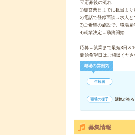
▽応募後の流れ
1)翌営業日までに担当よ
2)電話で登録面談→求人と
3)ご希望の施設で、職場見
4)就業決定→勤務開始
応募→就業まで最短3日＆1
開始希望日はご相談くださ
職場の雰囲気
年齢層
活気がある
職場の様子
募集情報