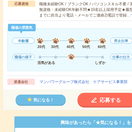
応募資格
職種未経験OK / ブランクOK / パソコンスキル不要 /
無資格・未経験OK年齢不問★10名以上採用予定★履
までに担当より電話・メールでご連絡2)電話で登録…
職場の雰囲気
年齢層
男女比率
20代
30代
40代
50代
60代
職場の様子
仕事の仕方
活気がある
しずか
マンパワーグループ株式会社 ケアサービス事業部 
派遣会社
応募する
気になる！
興味があったら「★気になる！」を