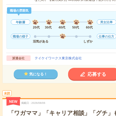
職場の雰囲気
年齢層
男女比率
20代
30代
40代
50代
60代
職場の様子
仕事の仕方
活気がある
しずか
テイケイワークス東京株式会社
派遣会社
応募する
気になる！
未読
NEW
掲載日
2026/08/06
「ワガママ」「キャリア相談」「グチ」もW