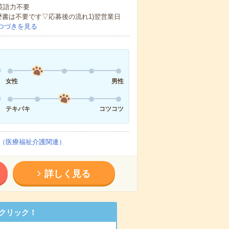
 英語力不要
歴書は不要です▽応募後の流れ1)翌営業日
つづきを見る
女性
男性
テキパキ
コツコツ
（医療福祉介護関連）
詳しく見る
クリック！