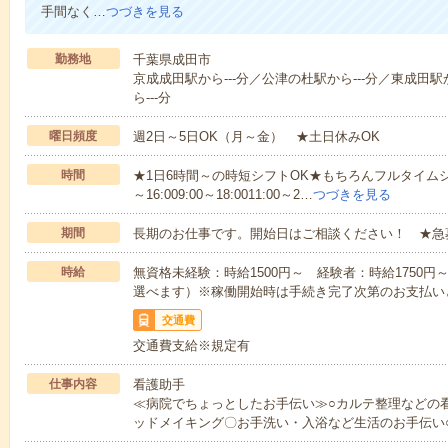
手間なく…
つづきを見る
勤務地
千葉県成田市
京成成田駅から---分／公津の杜駅から---分／東成田駅
ら---分
曜日頻度
週2日～5日OK（月～金） ★土日休みOK
時間
★1日6時間～の時短シフトOK★もちろんフルタイムシ
～16:009:00～18:0011:00～2…
つづきを見る
期間
長期のお仕事です。開始日はご相談ください！ ★急
時給
無資格未経験：時給1500円～ 経験者：時給1750
選べます）※稼働開始時は手続き完了次第のお支払い
交通費
交通費支給※規定有
仕事内容
看護助手
≪病院でちょっとしたお手伝い≫○カルテ整理などの
ッドメイキング〇お手洗い・入浴など生活のお手伝い