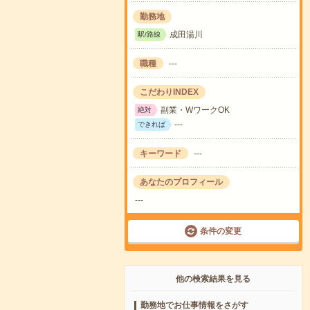
勤務地
成田湯川
駅/路線
職種
---
こだわりINDEX
副業・WワークOK
絶対
---
できれば
キーワード
---
あなたのプロフィール
---
条件の変更
他の検索結果を見る
勤務地でお仕事情報をさがす