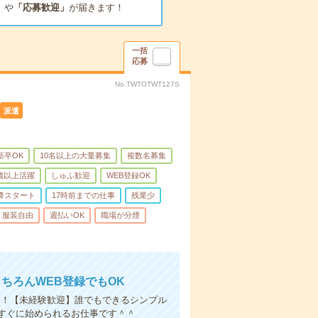
」
や
「応募歓迎」
が届きます！
一括
応募
No.TWTOTWT127S
派遣
新卒OK
10名以上の大量募集
複数名募集
0歳以上活躍
しゅふ歓迎
WEB登録OK
降スタート
17時前までの仕事
残業少
服装自由
週払いOK
職場が分煙
もちろんWEB登録でもOK
メ！【未経験歓迎】誰でもできるシンプル
すぐに始められるお仕事です＾＾