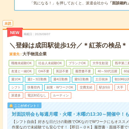
「気になる！」を押しておくと、派遣会社から
「面談確約
未読
NEW
掲載日
2026/08/07
＼登録は成田駅徒歩1分／＊紅茶の検品＊
大手物流企業
派遣先
職種未経験OK
社会人未経験OK
ブランクOK
大学生歓迎
既卒第二
友達と一緒OK
OA不要
英語不要
履歴書不要
40～50代活躍
6
週1OK
週2～3日勤務
週4日勤務
週5日勤務
土日祝休
朝10時以
シフト
扶養控内
副業・WワークOK
交費支給
駅歩5分
大手
派遣多
電話対応なし
ルーティン
ここがポイント！
対面説明会も毎週月曜・火曜・木曜の13:30～開催中！
【シフト自由】好きな日だけの勤務でOKなのでWワークにもオスス
作業なので未経験でも安心です！【即日～ＯＫ】履歴書・面接不要で