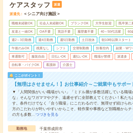
ケアスタッフ
派遣
＜シニア向け施設＞
派遣先
職種未経験OK
社会人未経験OK
ブランクOK
大学生歓迎
既卒第二
友達と一緒OK
OA不要
英語不要
履歴書不要
40～50代活躍
6
週2～3日勤務
週4日勤務
週5日勤務
土日祝休
朝10時以降スタート
午後のみOK
残業なし
シフト
交替制勤務
扶養控内
副業・Wワ
車通勤可
服装自由
日払いOK
週払いOK
職場が禁煙
派遣多
自転車・バイクOK
看護師
介護士
ここがポイント！
【無理はさせません！】お仕事紹介～ご就業中もサポー
▼「人間関係がいい職場がいい」「ミドル層が多数活躍している職場
な」そんなワガママやグチ、遠慮せずに全部教えてください！私たち
す。条件だけでなく「合う職場」にこだわるので、無理せず続けられ
方のこだわりが叶いやすいからこそ、軽作業や事務など別職種からチャ
の方も多数…
つづきを見る
勤務地
千葉県成田市