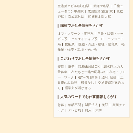
空港第２ビル(鉄道)駅
新鎌ケ谷駅
千葉ニ
ュータウン中央駅
成田空港(鉄道)駅
東松
戸駅
京成高砂駅
印旛日本医大駅
職種でお仕事情報をさがす
オフィスワーク・事務系
営業・販売・サー
ビス系
クリエイティブ系
IT・エンジニア
系
技術系
医療・介護・福祉・教育系
軽
作業・物流・工場・その他
こだわりでお仕事情報をさがす
短期
単発
職種未経験OK
10名以上の大
量募集
友だちと一緒の応募OK
在宅・リモ
ートワーク
週2～3日勤務
週4日勤務
土
日祝のみ勤務
残業なし
交通費別途支給あ
り
語学力が活かせる
人気のワードでお仕事情報をさがす
急募
年齢不問
財団法人
英語
書類チェ
ック
テレビ局
封入
大学