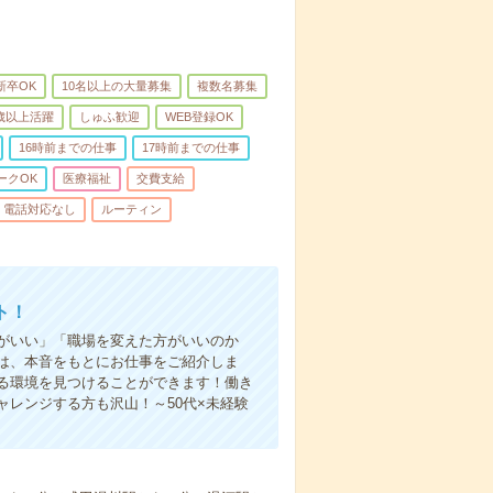
新卒OK
10名以上の大量募集
複数名募集
0歳以上活躍
しゅふ歓迎
WEB登録OK
16時前までの仕事
17時前までの仕事
ークOK
医療福祉
交費支給
電話対応なし
ルーティン
ト！
がいい」「職場を変えた方がいいのか
は、本音をもとにお仕事をご紹介しま
る環境を見つけることができます！働き
レンジする方も沢山！～50代×未経験