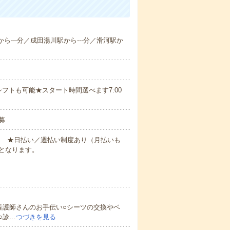
から---分／成田湯川駅から---分／滑河駅か
フトも可能★スタート時間選べます7:00
募
円～ ★日払い／週払い制度あり（月払いも
となります。
看護師さんのお手伝い○シーツの交換やベ
○診…
つづきを見る