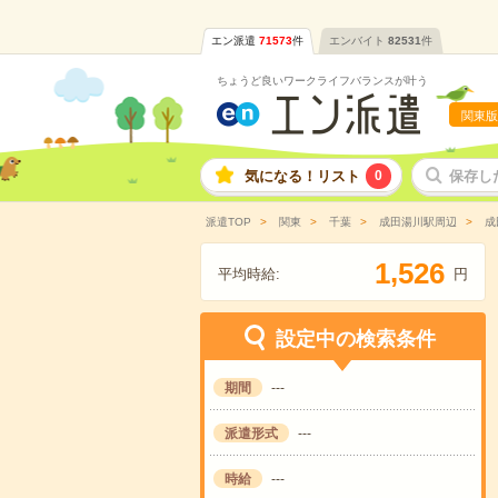
エン派遣
71573
件
エンバイト
82531
件
ちょうど良いワークライフバランスが叶う
関東版
気になる！リスト
0
保存し
派遣TOP
関東
千葉
成田湯川駅周辺
成
,
1
5
2
6
平均時給:
円
設定中の検索条件
期間
---
派遣形式
---
時給
---