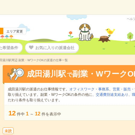
ヘル
エリア変更
た希望条件
お気に入りの派遣会社
田湯川駅周辺 副業・WワークOKの派遣の仕事一覧
成田湯川駅
副業・WワークO
で
成田湯川駅の派遣のお仕事情報です。
オフィスワーク・事務系
、
営業・販売・
取り揃えています。副業・WワークOKの条件の他に、
交通費別途支給あり
、
だわり条件も取り揃えています。
12
1
12
件中
～
件を表示中
未読