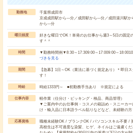
勤務地
千葉県成田市
京成成田駅から---分／成田駅から---分／成田湯川駅か
から---分
曜日頻度
好きな曜日でOK！単発のお仕事から週3～5日の固定
す＾＾
時間
▼勤務時間例▼8:30～17:309:00～17:009:00～18:0010:0
づきを見る
期間
【急募】1日～OK（業法に基づく規定あり）＊即日ス
す！
時給
時給1333円～ ■初勤務手当あり ※規定による
仕事内容
軽作業（仕分け・ピッキング・検品、商品管理）
▼ご案内中のお仕事例・コスメの箱詰め・スニーカー
け・輸入品に日本語ラベル貼りなどなど、未経験の方
応募資格
職種未経験OK / ブランクOK / パソコンスキル不要 /
高校生は不可過度な染髪、ヒゲ、ネイルはご遠慮くだ
なため）【雇用契約が30日以内の派遣は下記の方が対