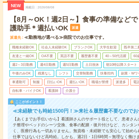
NEW
掲載日
2026/08/08
【8月～OK！週2日～】食事の準備など
護助手＊週払いOK
派遣
≪勤務地が選べる≫病院でのお仕事です。
派遣先
職種未経験OK
社会人未経験OK
ブランクOK
大学生歓迎
既卒第二
友達と一緒OK
OA不要
英語不要
履歴書不要
40～50代活躍
6
週2～3日勤務
週4日勤務
週5日勤務
土日祝休
朝10時以降スタート
午後のみOK
残業なし
シフト
交替制勤務
扶養控内
副業・Wワ
車通勤可
制服
日払いOK
週払いOK
職場が禁煙
派遣多
電
自転車・バイクOK
看護師
介護士
ここがポイント！
≪未経験でも時給1500円！≫来社＆履歴書不要なので
【あくまでお手伝いから】看護師さんのサポート役として、患者さん
テ整理やベッドのシーツ交換、食事の配膳・後片付けなど、カンタン
く、医療行為も一切ありません。無資格・未経験でも安心して始めら
仕事ではないけど高時給。しかも、週2日・1日6時間～無理なく働け