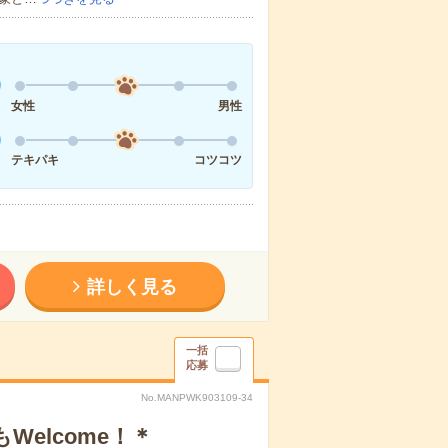
女性
男性
テキパキ
コツコツ
詳しく見る
一括
応募
No.MANPWK903109-34
elcome！＊