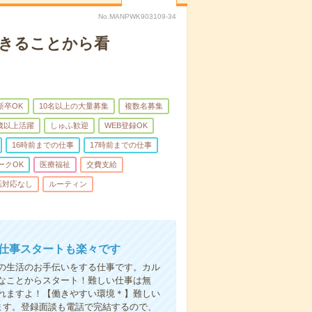
No.MANPWK903109-34
できることから看
新卒OK
10名以上の大量募集
複数名募集
0歳以上活躍
しゅふ歓迎
WEB登録OK
16時前までの仕事
17時前までの仕事
ークOK
医療福祉
交費支給
話対応なし
ルーティン
お仕事スタートも楽々です
の生活のお手伝いをする仕事です。カル
なことからスタート！難しい仕事は無
れますよ！【働きやすい環境＊】難しい
ます。登録面談も電話で完結するので、