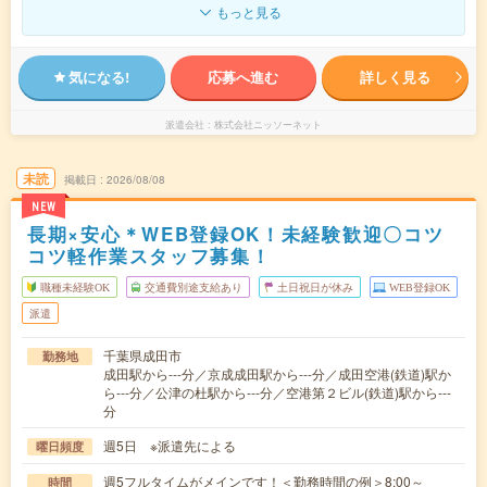
もっと見る
気になる!
応募へ進む
詳しく見る
派遣会社
株式会社ニッソーネット
未読
掲載日
2026/08/08
NEW
長期×安心＊WEB登録OK！未経験歓迎〇コツ
コツ軽作業スタッフ募集！
職種未経験OK
交通費別途支給あり
土日祝日が休み
WEB登録OK
派遣
千葉県成田市
勤務地
成田駅から---分／京成成田駅から---分／成田空港(鉄道)駅か
ら---分／公津の杜駅から---分／空港第２ビル(鉄道)駅から---
分
週5日 ※派遣先による
曜日頻度
週5フルタイムがメインです！＜勤務時間の例＞8:00～
時間