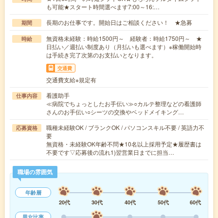
も可能★スタート時間選べます7:00～16:…
長期のお仕事です。開始日はご相談ください！ ★急募
期間
無資格未経験：時給1500円～ 経験者：時給1750円～ ★
時給
日払い／週払い制度あり（月払いも選べます）※稼働開始時
は手続き完了次第のお支払いとなります。
交通費
交通費支給※規定有
看護助手
仕事内容
≪病院でちょっとしたお手伝い≫○カルテ整理などの看護師
さんのお手伝い○シーツの交換やベッドメイキング…
職種未経験OK / ブランクOK / パソコンスキル不要 / 英語力不
応募資格
要
無資格・未経験OK年齢不問★10名以上採用予定★履歴書は
不要です▽応募後の流れ1)翌営業日までに担当…
職場の雰囲気
年齢層
20代
30代
40代
50代
60代
男女比率