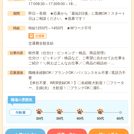
17:008:30～17:309:00～18:…
即日～長期 ★応募から「最短2日後」に勤務OK！スタート
期間
日はご相談ください。★急募です！
時給1250円～1450円 ★Wワーク不可
時給
交通費
交通費全額支給
軽作業（仕分け・ピッキング・検品、商品管理）
仕事内容
仕分け・ピッキング・検品など、ご希望に合わせてお仕事を
ご紹介！＼例えばこんなお仕事／〇商品の箱詰め・…
職種未経験OK / ブランクOK / パソコンスキル不要 / 英語力不
応募資格
要
【来社不要、WEB登録OK！】〇未経験大歓迎！〇フリータ
ー、主婦(夫) 大歓迎！〇ブランクOK〇週5…
職場の雰囲気
年齢層
20代
30代
40代
50代
60代