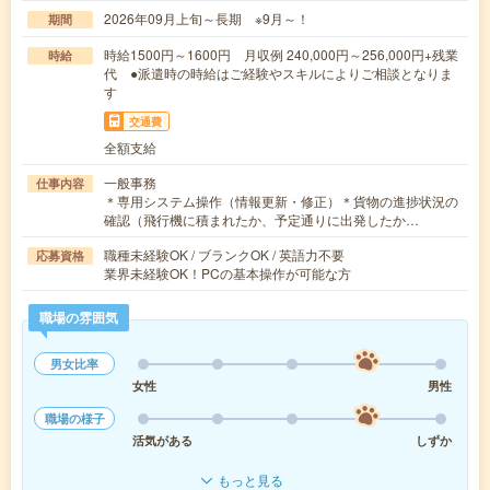
2026年09月上旬～長期 ※9月～！
期間
時給1500円～1600円 月収例 240,000円～256,000円+残業
時給
代 ●派遣時の時給はご経験やスキルによりご相談となりま
す
交通費
全額支給
一般事務
仕事内容
＊専用システム操作（情報更新・修正）＊貨物の進捗状況の
確認（飛行機に積まれたか、予定通りに出発したか…
職種未経験OK / ブランクOK / 英語力不要
応募資格
業界未経験OK！PCの基本操作が可能な方
職場の雰囲気
男女比率
女性
男性
職場の様子
活気がある
しずか
もっと見る