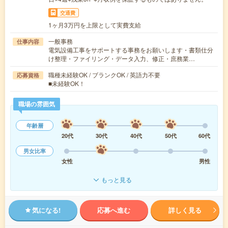
交通費
1ヶ月3万円を上限として実費支給
一般事務
仕事内容
電気設備工事をサポートする事務をお願いします・書類仕分
け整理・ファイリング・データ入力、修正・庶務業…
職種未経験OK / ブランクOK / 英語力不要
応募資格
■未経験OK！
職場の雰囲気
年齢層
20代
30代
40代
50代
60代
男女比率
女性
男性
もっと見る
気になる!
応募へ進む
詳しく見る