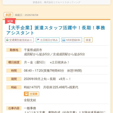
派遣会社
株式会社リクルートスタッフィング
未読
掲載日
2026/08/08
NEW
【大手企業】派遣スタッフ活躍中！長期！事務
アシスタント
交通費別途支給あり
土日祝日が休み
WEB登録OK
派遣
千葉県成田市
勤務地
成田駅から徒歩5分／京成成田駅から徒歩5分
月～金（週5日） ※土日祝休み！
曜日頻度
08:40～17:20(実働7時間40分 休憩1時間)
時間
2026年09月上旬～長期 ※9月～！
期間
時給1470円 月収例 225,498円+残業代
時給
交通費
全額支給
一般事務
仕事内容
＊ビジネス文書、書類作成（社内文書）＊太陽光連系検討に