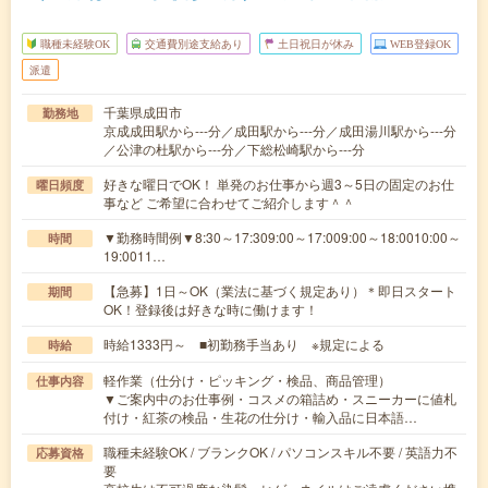
職種未経験OK
交通費別途支給あり
土日祝日が休み
WEB登録OK
派遣
千葉県成田市
勤務地
京成成田駅から---分／成田駅から---分／成田湯川駅から---分
／公津の杜駅から---分／下総松崎駅から---分
好きな曜日でOK！ 単発のお仕事から週3～5日の固定のお仕
曜日頻度
事など ご希望に合わせてご紹介します＾＾
▼勤務時間例▼8:30～17:309:00～17:009:00～18:0010:00～
時間
19:0011…
【急募】1日～OK（業法に基づく規定あり）＊即日スタート
期間
OK！登録後は好きな時に働けます！
時給1333円～ ■初勤務手当あり ※規定による
時給
軽作業（仕分け・ピッキング・検品、商品管理）
仕事内容
▼ご案内中のお仕事例・コスメの箱詰め・スニーカーに値札
付け・紅茶の検品・生花の仕分け・輸入品に日本語…
職種未経験OK / ブランクOK / パソコンスキル不要 / 英語力不
応募資格
要