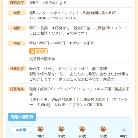
週5日 ※派遣先による
曜日頻度
週5フルタイムがメインです！＜勤務時間の例＞8:00～
時間
17:008:30～17:309:00～18:…
即日～長期 ★応募から「最短2日後」に勤務OK！スタート
期間
日はご相談ください。★急募です！
時給1250円～1450円 ★Wワーク不可
時給
交通費
交通費全額支給
軽作業（仕分け・ピッキング・検品、商品管理）
仕事内容
製造や軽作業を中心に、あなたのご希望に合わせたお仕事を
ご紹介します！＼例えばこんなお仕事です／商品の…
職種未経験OK / ブランクOK / パソコンスキル不要 / 英語力不
応募資格
要
【来社不要、WEB登録OK！】〇未経験大歓迎！〇フリータ
ー、主婦(夫) 大歓迎！〇ブランクOK〇週5…
職場の雰囲気
年齢層
20代
30代
40代
50代
60代