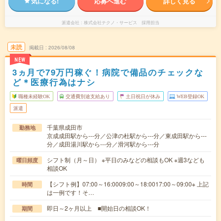
気になる!
応募へ進む
詳しく見る
派遣会社
株式会社テクノ・サービス 採用担当
未読
掲載日
2026/08/08
NEW
3ヵ月で79万円稼ぐ！病院で備品のチェックな
ど＊医療行為はナシ
職種未経験OK
交通費別途支給あり
土日祝日が休み
WEB登録OK
派遣
千葉県成田市
勤務地
京成成田駅から---分／公津の杜駅から---分／東成田駅から---
分／成田湯川駅から---分／滑河駅から---分
シフト制（月～日） ※平日のみなどの相談もOK ※週3なども
曜日頻度
相談OK
【シフト例】07:00～16:0009:00～18:0017:00～09:00※ 上記
時間
は一例です！そ…
即日～2ヶ月以上 ■開始日の相談OK！
期間