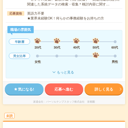
関連した系統データの検索・収集＊検討内容に関す…
英語力不要
応募資格
★業界未経験OK！何らかの事務経験をお持ちの方
職場の雰囲気
年齢層
20代
30代
40代
50代
60代
男女比率
女性
男性
もっと見る
気になる!
応募へ進む
詳しく見る
派遣会社
パーソルテンプスタッフ株式会社 首都圏
未読