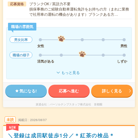
ブランクOK / 英語力不要
応募資格
損保事務のご経験自動車運転免許をお持ちの方（まれに業務
で社用車の運転の機会があります）ブランクある方…
職場の雰囲気
男女比率
女性
男性
職場の様子
活気がある
しずか
もっと見る
気になる!
応募へ進む
詳しく見る
派遣会社
パーソルテンプスタッフ株式会社 首都圏
未読
掲載日
2026/08/07
NEW
＼登録は成田駅徒歩1分／＊紅茶の検品＊