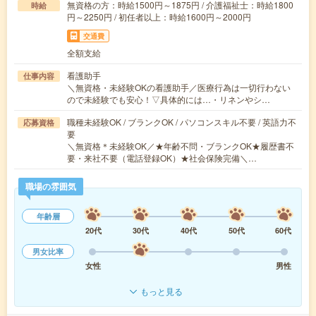
無資格の方：時給1500円～1875円 / 介護福祉士：時給1800
時給
円～2250円 / 初任者以上：時給1600円～2000円
交通費
全額支給
看護助手
仕事内容
＼無資格・未経験OKの看護助手／医療行為は一切行わない
ので未経験でも安心！▽具体的には…・リネンやシ…
職種未経験OK / ブランクOK / パソコンスキル不要 / 英語力不
応募資格
要
＼無資格＊未経験OK／★年齢不問・ブランクOK★履歴書不
要・来社不要（電話登録OK）★社会保険完備＼…
職場の雰囲気
年齢層
20代
30代
40代
50代
60代
男女比率
女性
男性
もっと見る