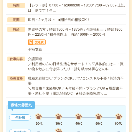
【シフト例】07:00～16:0009:00～18:0017:00～09:00※ 上記
時間
は一例です！そ…
即日～2ヶ月以上 ■開始日の相談OK！
期間
無資格の方：時給1500円～1875円 / 介護福祉士：時給1800
時給
円～2250円 / 初任者以上：時給1600円～2000円
交通費
全額支給
介護関連
仕事内容
／利用者の方の日常生活をサポート！＼▽具体的には…・買
い物や散歩に付き添ったり・折り紙や体操などのレ…
職種未経験OK / ブランクOK / パソコンスキル不要 / 英語力不
応募資格
要
＼無資格＊未経験OK／★年齢不問・ブランクOK★履歴書不
要・来社不要（電話登録OK）★社会保険完備＼…
職場の雰囲気
年齢層
20代
30代
40代
50代
60代