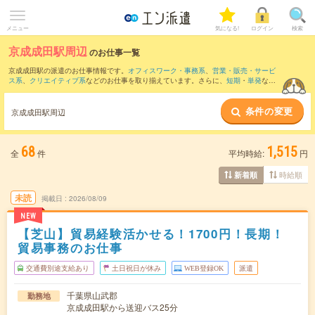
メニュー
気になる!
ログイン
検索
京成成田駅周辺
のお仕事一覧
京成成田駅の派遣のお仕事情報です。
オフィスワーク・事務系
、
営業・販売・サービ
ス系
、
クリエイティブ系
などのお仕事を取り揃えています。さらに、
短期
・
単発
など
の期間や、
職種未経験OK
などのこだわり条件で絞り込んでいただけます。
条件の変更
また、
空港第２ビル(鉄道)駅
・
成田駅
・
佐倉駅
・
芝山千代田駅
・
成田空港(鉄道)駅
など
京成成田駅周辺
近隣駅のお仕事もご確認いただけます。
68
1,515
全
件
平均時給:
円
時給順
新着順
未読
掲載日
2026/08/09
NEW
【芝山】貿易経験活かせる！1700円！長期！
貿易事務のお仕事
交通費別途支給あり
土日祝日が休み
WEB登録OK
派遣
千葉県山武郡
勤務地
京成成田駅から送迎バス25分