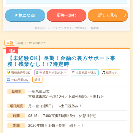
気になる!
応募へ進む
詳しく見る
派遣会社
パーソルテンプスタッフ株式会社 首都圏
未読
掲載日
2026/08/07
NEW
【未経験OK】長期！金融の裏方サポート事
務！残業なし！17時定時
職種未経験OK
交通費別途支給あり
土日祝日が休み
残業なし
WEB登録OK
派遣
千葉県成田市
勤務地
京成成田駅から車10分／下総松崎駅から車13分
月～金（週5日） ※土日祝休み！
曜日頻度
08:15～17:00(実働7時間45分 休憩1時間)
時間
2026年09月上旬～長期 ※9月～！
期間