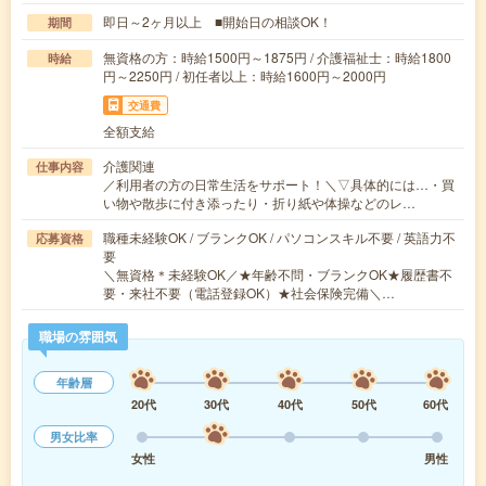
即日～2ヶ月以上 ■開始日の相談OK！
期間
無資格の方：時給1500円～1875円 / 介護福祉士：時給1800
時給
円～2250円 / 初任者以上：時給1600円～2000円
交通費
全額支給
介護関連
仕事内容
／利用者の方の日常生活をサポート！＼▽具体的には…・買
い物や散歩に付き添ったり・折り紙や体操などのレ…
職種未経験OK / ブランクOK / パソコンスキル不要 / 英語力不
応募資格
要
＼無資格＊未経験OK／★年齢不問・ブランクOK★履歴書不
要・来社不要（電話登録OK）★社会保険完備＼…
職場の雰囲気
年齢層
20代
30代
40代
50代
60代
男女比率
女性
男性