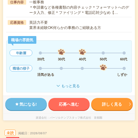
一般事務
仕事内容
＊申請書など各種書類の内容チェック＊フォーマットへのデ
ータ入力、修正＊ファイリング＊電話応対少なめ【…
英語力不要
応募資格
業界未経験OK何らかの事務のご経験ある方
職場の雰囲気
年齢層
20代
30代
40代
50代
60代
職場の様子
活気がある
しずか
もっと見る
気になる!
応募へ進む
詳しく見る
派遣会社
パーソルテンプスタッフ株式会社 首都圏
未読
掲載日
2026/08/07