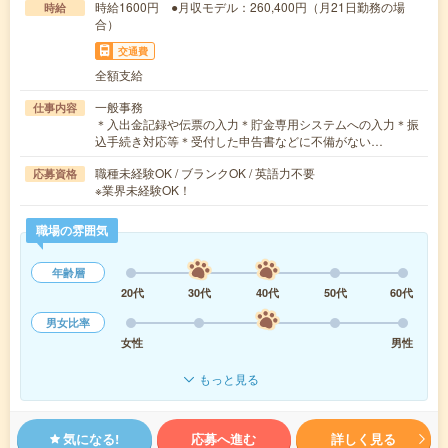
時給1600円 ●月収モデル：260,400円（月21日勤務の場
時給
合）
交通費
全額支給
一般事務
仕事内容
＊入出金記録や伝票の入力＊貯金専用システムへの入力＊振
込手続き対応等＊受付した申告書などに不備がない…
職種未経験OK / ブランクOK / 英語力不要
応募資格
※業界未経験OK！
職場の雰囲気
年齢層
20代
30代
40代
50代
60代
男女比率
女性
男性
もっと見る
気になる!
応募へ進む
詳しく見る