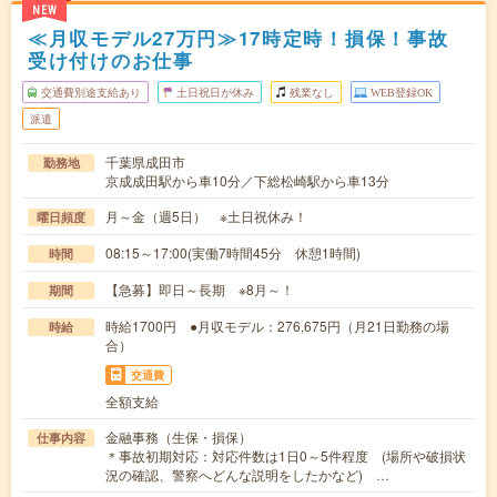
NEW
≪月収モデル27万円≫17時定時！損保！事故
受け付けのお仕事
交通費別途支給あり
土日祝日が休み
残業なし
WEB登録OK
派遣
千葉県成田市
勤務地
京成成田駅から車10分／下総松崎駅から車13分
月～金（週5日） ※土日祝休み！
曜日頻度
08:15～17:00(実働7時間45分 休憩1時間)
時間
【急募】即日～長期 ※8月～！
期間
時給1700円 ●月収モデル：276,675円（月21日勤務の場
時給
合）
交通費
全額支給
金融事務（生保・損保）
仕事内容
＊事故初期対応：対応件数は1日0～5件程度 (場所や破損状
況の確認、警察へどんな説明をしたかなど) …