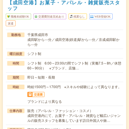
【成田空港】お菓子・アパレル・雑貨販売スタ
ッフ
職種未経験OK
交通費別途支給あり
残業なし
WEB登録OK
派遣
千葉県成田市
勤務地
成田駅から---分／成田空港(鉄道)駅から---分／京成成田駅か
ら---分
シフト制
曜日頻度
シフト制 6:00～23:00の間でシフト制（実働7.5～8h／休憩
時間
60～90分） ※ブランド、店舗…
即日～短期・長期
期間
時給1500円～1700円 ※スキルや経験によって異なります。
時給
交通費
ブランドにより異なる
販売（アパレル・ファッション・コスメ）
仕事内容
成田空港内にて、お菓子・アパレル・雑貨など幅広いジャン
ルの販売スタッフを募集しています訪日外国人や旅…