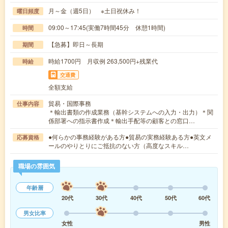
月～金（週5日） ※土日祝休み！
曜日頻度
09:00～17:45(実働7時間45分 休憩1時間)
時間
【急募】即日～長期
期間
時給1700円 月収例 263,500円+残業代
時給
交通費
全額支給
貿易・国際事務
仕事内容
＊輸出書類の作成業務（基幹システムへの入力・出力）＊関
係部署への指示書作成＊輸出手配等の顧客との窓口…
●何らかの事務経験がある方●貿易の実務経験ある方●英文メ
応募資格
ールのやりとりにご抵抗のない方（高度なスキル…
職場の雰囲気
年齢層
20代
30代
40代
50代
60代
男女比率
女性
男性