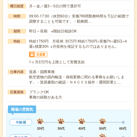
月～金／週3～5日の間で選択可
曜日頻度
09:00-17:00（休憩60分）実働7時間勤務時間を下記の範囲で
時間
調整することも可能です。・勤務開…
即日～長期 ※開始日相談OK
期間
時給1750円 月収例 30万円 時給1750円×実働7h×週5日×4
時給
週+残業30h ※月収例を保証するものではありません。
交通費
1ヶ月3万円を上限として実費支給
貿易・国際事務
仕事内容
航空貨物の国内輸送・保税業務に関わる事務をお願いしま
す。・貿易書類の確認・ＮＡＣＣＳ操作・通関部署と…
ブランクOK
応募資格
事務の経験がある方
職場の雰囲気
年齢層
20代
30代
40代
50代
60代