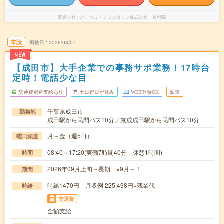
派遣会社
パーソルテンプスタッフ株式会社 首都圏
未読
掲載日
2026/08/07
NEW
【成田市】大手企業での事務サポ業務！17時台
定時！電話少な目
交通費別途支給あり
土日祝日が休み
WEB登録OK
派遣
千葉県成田市
勤務地
成田駅から民間バス10分／京成成田駅から民間バス10分
月～金（週5日）
曜日頻度
08:40～17:20(実働7時間40分 休憩1時間)
時間
2026年09月上旬～長期 ※9月～！
期間
時給1470円 月収例 225,498円+残業代
時給
交通費
全額支給