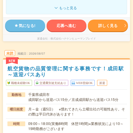
もっと見る
気になる!
応募へ進む
詳しく見る
派遣会社
株式会社ハナケンヒューマンブレイド
未読
掲載日
2026/08/07
NEW
航空貨物の品質管理に関する事務です！成田駅
～送迎バスあり
職種未経験OK
交通費別途支給あり
WEB登録OK
派遣
千葉県成田市
勤務地
成田駅から送迎バス15分／京成成田駅から送迎バス15分
月～金（週5日） ※慣れてきたら土曜出社の可能性あり。そ
曜日頻度
の際は平日代休があります！
09:00～18:00(実働8時間 休憩1時間)※業務状況により10～
時間
19時勤務がございます