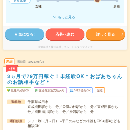
男女比率
女性
男性
もっと見る
気になる!
応募へ進む
詳しく見る
派遣会社
株式会社リクルートスタッフィング
未読
掲載日
2026/08/08
NEW
3ヵ月で79万円稼ぐ！未経験OK＊おばあちゃん
のお話相手など＊
職種未経験OK
交通費別途支給あり
WEB登録OK
派遣
千葉県成田市
勤務地
京成成田駅から---分／公津の杜駅から---分／東成田駅から---
分／成田湯川駅から---分／滑河駅から---分
シフト制（月～日） ※平日のみなどの相談もOK ※週3なども
曜日頻度
相談OK