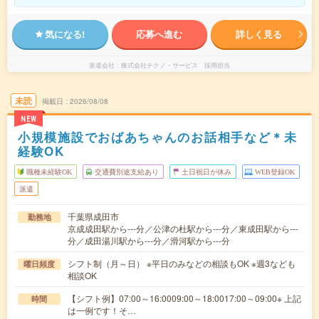
気になる!
応募へ進む
詳しく見る
派遣会社
株式会社テクノ・サービス 採用担当
未読
掲載日
2026/08/08
NEW
小規模施設でおばあちゃんのお話相手など＊未
経験OK
職種未経験OK
交通費別途支給あり
土日祝日が休み
WEB登録OK
派遣
千葉県成田市
勤務地
京成成田駅から---分／公津の杜駅から---分／東成田駅から---
分／成田湯川駅から---分／滑河駅から---分
シフト制（月～日） ※平日のみなどの相談もOK ※週3なども
曜日頻度
相談OK
【シフト例】07:00～16:0009:00～18:0017:00～09:00※ 上記
時間
は一例です！そ…