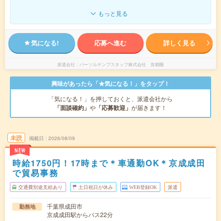
もっと見る
気になる!
応募へ進む
詳しく見る
派遣会社
パーソルテンプスタッフ株式会社 首都圏
興味があったら「★気になる！」をタップ！
「気になる！」を押しておくと、派遣会社から
「面談確約」
や
「応募歓迎」
が届きます！
未読
掲載日
2026/08/09
NEW
時給1750円！17時まで＊車通勤OK＊京成成田
で貿易事務
交通費別途支給あり
土日祝日が休み
WEB登録OK
派遣
千葉県成田市
勤務地
京成成田駅からバス22分