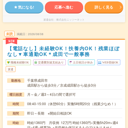
気になる!
応募へ進む
詳しく見る
派遣会社
株式会社ニッソーネット
未読
掲載日
2026/08/08
NEW
【電話なし】未経験OK！扶養内OK！残業ほぼ
なし▼車通勤OK＊成田で一般事務
職種未経験OK
交通費別途支給あり
土日祝日が休み
WEB登録OK
派遣
千葉県成田市
勤務地
成田駅から徒歩3分／京成成田駅から徒歩3分
月～金／週3～4日の間で選択可
曜日頻度
08:40-15:00（休憩60分）実働5時間20分（残業少なめ！）
時間
即日～長期 ※開始日相談OK
期間
時給1360円 月収例 12万円 時給1360円×実働5h20m×週4
時給
日×4週+残業3h ※月収例を保証するものではありません。