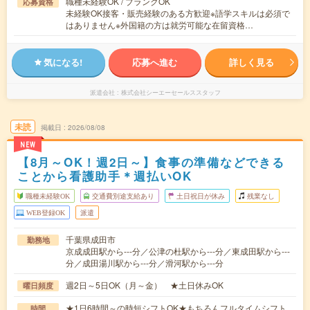
職種未経験OK / ブランクOK
応募資格
未経験OK接客・販売経験のある方歓迎※語学スキルは必須で
はありません※外国籍の方は就労可能な在留資格…
気になる!
応募へ進む
詳しく見る
派遣会社
株式会社シーエーセールススタッフ
未読
掲載日
2026/08/08
NEW
【8月～OK！週2日～】食事の準備などできる
ことから看護助手＊週払いOK
職種未経験OK
交通費別途支給あり
土日祝日が休み
残業なし
WEB登録OK
派遣
千葉県成田市
勤務地
京成成田駅から---分／公津の杜駅から---分／東成田駅から---
分／成田湯川駅から---分／滑河駅から---分
週2日～5日OK（月～金） ★土日休みOK
曜日頻度
★1日6時間～の時短シフトOK★もちろんフルタイムシフト
時間