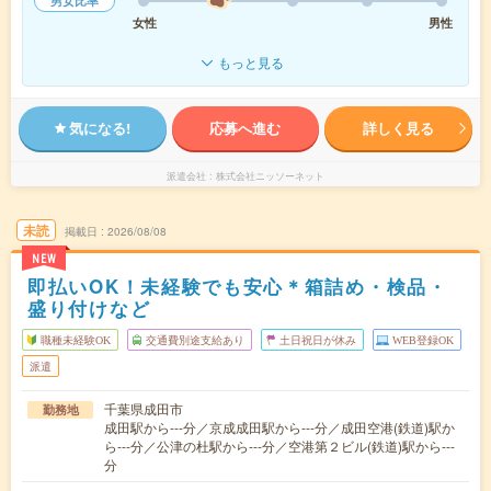
男女比率
女性
男性
もっと見る
気になる!
応募へ進む
詳しく見る
派遣会社
株式会社ニッソーネット
未読
掲載日
2026/08/08
NEW
即払いOK！未経験でも安心＊箱詰め・検品・
盛り付けなど
職種未経験OK
交通費別途支給あり
土日祝日が休み
WEB登録OK
派遣
千葉県成田市
勤務地
成田駅から---分／京成成田駅から---分／成田空港(鉄道)駅か
ら---分／公津の杜駅から---分／空港第２ビル(鉄道)駅から---
分