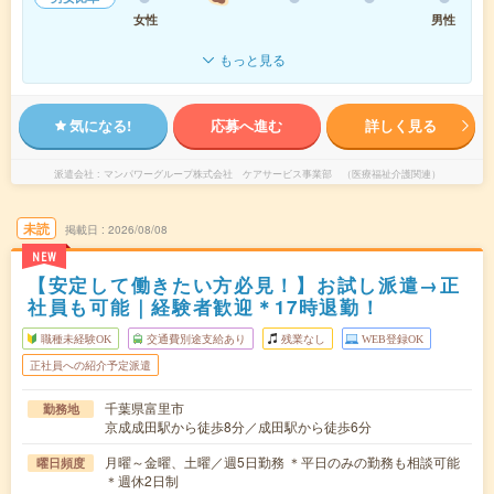
女性
男性
もっと見る
気になる!
応募へ進む
詳しく見る
派遣会社
マンパワーグループ株式会社 ケアサービス事業部 （医療福祉介護関連）
未読
掲載日
2026/08/08
NEW
【安定して働きたい方必見！】お試し派遣→正
社員も可能｜経験者歓迎＊17時退勤！
職種未経験OK
交通費別途支給あり
残業なし
WEB登録OK
正社員への紹介予定派遣
千葉県富里市
勤務地
京成成田駅から徒歩8分／成田駅から徒歩6分
月曜～金曜、土曜／週5日勤務 ＊平日のみの勤務も相談可能
曜日頻度
＊週休2日制