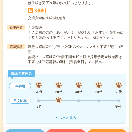
は手続き完了次第のお支払いとなります。
交通費
交通費全額支給※規定有
介護関連
仕事内容
＊入居者の方の「ありがとう」が嬉しい＊お年寄りを笑顔に
する介護のお仕事です。おじいちゃん、おばあちゃ…
職種未経験OK / ブランクOK / パソコンスキル不要 / 英語力不
応募資格
要
無資格・未経験OK年齢不問★10名以上採用予定★履歴書は
不要です▽応募後の流れ1)翌営業日までに担当…
職場の雰囲気
年齢層
20代
30代
40代
50代
60代
男女比率
女性
男性
もっと見る