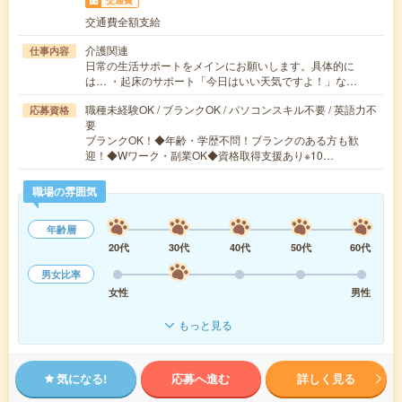
交通費
交通費全額支給
介護関連
仕事内容
日常の生活サポートをメインにお願いします。具体的に
は… ・起床のサポート「今日はいい天気ですよ！」な…
職種未経験OK / ブランクOK / パソコンスキル不要 / 英語力不
応募資格
要
ブランクOK！◆年齢・学歴不問！ブランクのある方も歓
迎！◆Wワーク・副業OK◆資格取得支援あり※10…
職場の雰囲気
年齢層
20代
30代
40代
50代
60代
男女比率
女性
男性
もっと見る
気になる!
応募へ進む
詳しく見る