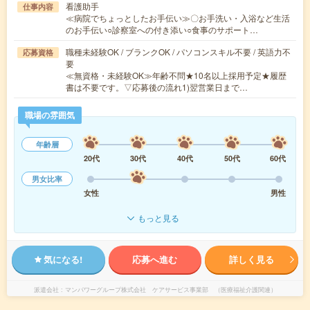
看護助手
仕事内容
≪病院でちょっとしたお手伝い≫〇お手洗い・入浴など生活
のお手伝い○診察室への付き添い○食事のサポート…
職種未経験OK / ブランクOK / パソコンスキル不要 / 英語力不
応募資格
要
≪無資格・未経験OK≫年齢不問★10名以上採用予定★履歴
書は不要です。▽応募後の流れ1)翌営業日まで…
職場の雰囲気
年齢層
20代
30代
40代
50代
60代
男女比率
女性
男性
もっと見る
気になる!
応募へ進む
詳しく見る
派遣会社
マンパワーグループ株式会社 ケアサービス事業部 （医療福祉介護関連）