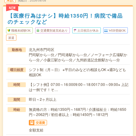
未読
掲載日
2026/08/08
NEW
【医療行為はナシ】時給1350円！病院で備品
のチェックなど
職種未経験OK
交通費別途支給あり
土日祝日が休み
WEB登録OK
派遣
北九州市門司区
勤務地
門司駅から---分／門司港駅から---分／ノーフォーク広場駅か
ら---分／小森江駅から---分／九州鉄道記念館駅から---分
シフト制（月～日） ※平日のみなどの相談もOK ※週3なども
曜日頻度
相談OK
【シフト例】07:00～16:0009:00～18:0017:00～09:00※ 上記
時間
は一例です！そ…
即日～2ヶ月以上
期間
無資格の方：時給1350円～1687円 / 介護福祉士：時給1650
時給
円～2062円 / 初任者以上：時給1450円～1812円
交通費
全額支給