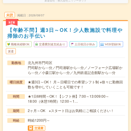
派遣会社
株式会社ニッソーネット
未読
掲載日
2026/08/07
NEW
【年齢不問】週3日～OK！少人数施設で料理や
掃除のお手伝い
職種未経験OK
交通費別途支給あり
土日祝日が休み
WEB登録OK
派遣
北九州市門司区
勤務地
門司駅から---分／門司港駅から---分／ノーフォーク広場駅か
ら---分／小森江駅から---分／九州鉄道記念館駅から---分
★週3日～OK！ 月～日曜日での希望シフト制 ※徐々に勤務回
曜日頻度
数を増やしていくことも可能です！
★1日6時間～OK！【シフト例】7:00～13:009:00～
時間
18:00（休憩1時間）12:00～1…
2ヶ月～OK ※スタート日はお気軽にご相談ください！
期間
時給1200円～
時給
交通費