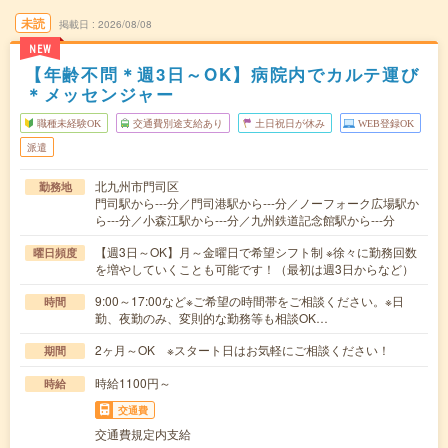
未読
掲載日
2026/08/08
NEW
【年齢不問＊週3日～OK】病院内でカルテ運び
＊メッセンジャー
職種未経験OK
交通費別途支給あり
土日祝日が休み
WEB登録OK
派遣
北九州市門司区
勤務地
門司駅から---分／門司港駅から---分／ノーフォーク広場駅か
ら---分／小森江駅から---分／九州鉄道記念館駅から---分
【週3日～OK】月～金曜日で希望シフト制 ※徐々に勤務回数
曜日頻度
を増やしていくことも可能です！（最初は週3日からなど）
9:00～17:00など※ご希望の時間帯をご相談ください。※日
時間
勤、夜勤のみ、変則的な勤務等も相談OK…
2ヶ月～OK ※スタート日はお気軽にご相談ください！
期間
時給1100円～
時給
交通費
交通費規定内支給