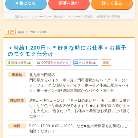
気になる!
応募へ進む
詳しく見る
派遣会社
マンパワーグループ株式会社 ケアサービス事業部 （医療福祉介護関連）
未読
掲載日
2026/08/05
＜時給1,200円～＊好きな時にお仕事＞お菓子
のモクモク仕分け
職種未経験OK
交通費別途支給あり
WEB登録OK
派遣
北九州市門司区
勤務地
門司駅からバイク・車---分／門司港駅からバイク・車---分／
ノーフォーク広場駅からバイク・車---分／小森江駅からバイ
ク・車---分／九州鉄道記念館駅からバイク・車---分
週0日～/月1日～OK！ （月～日のあいだ） ★「土曜と日曜だ
曜日頻度
け」など色々な働き方ができます！ ★お仕事ゼロの週があっ
ても大丈夫。 働きたい日、お休みの希望はお気軽にご相談く
ださい！
9:00～17:0010:00～19:00 など■ 他の時間帯もお気軽にご
時間
相談ください！