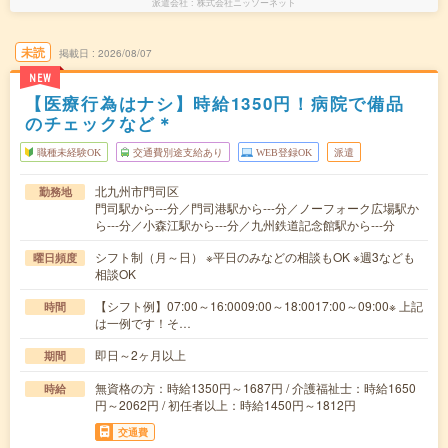
派遣会社
株式会社ニッソーネット
未読
掲載日
2026/08/07
NEW
【医療行為はナシ】時給1350円！病院で備品
のチェックなど＊
職種未経験OK
交通費別途支給あり
WEB登録OK
派遣
北九州市門司区
勤務地
門司駅から---分／門司港駅から---分／ノーフォーク広場駅か
ら---分／小森江駅から---分／九州鉄道記念館駅から---分
シフト制（月～日） ※平日のみなどの相談もOK ※週3なども
曜日頻度
相談OK
【シフト例】07:00～16:0009:00～18:0017:00～09:00※ 上記
時間
は一例です！そ…
即日～2ヶ月以上
期間
無資格の方：時給1350円～1687円 / 介護福祉士：時給1650
時給
円～2062円 / 初任者以上：時給1450円～1812円
交通費