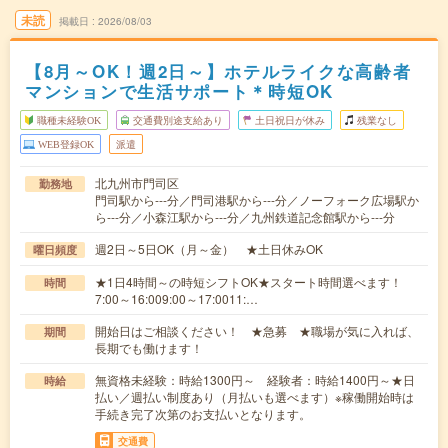
未読
掲載日
2026/08/03
【8月～OK！週2日～】ホテルライクな高齢者
マンションで生活サポート＊時短OK
職種未経験OK
交通費別途支給あり
土日祝日が休み
残業なし
WEB登録OK
派遣
北九州市門司区
勤務地
門司駅から---分／門司港駅から---分／ノーフォーク広場駅か
ら---分／小森江駅から---分／九州鉄道記念館駅から---分
週2日～5日OK（月～金） ★土日休みOK
曜日頻度
★1日4時間～の時短シフトOK★スタート時間選べます！
時間
7:00～16:009:00～17:0011:…
開始日はご相談ください！ ★急募 ★職場が気に入れば、
期間
長期でも働けます！
無資格未経験：時給1300円～ 経験者：時給1400円～★日
時給
払い／週払い制度あり（月払いも選べます）※稼働開始時は
手続き完了次第のお支払いとなります。
交通費