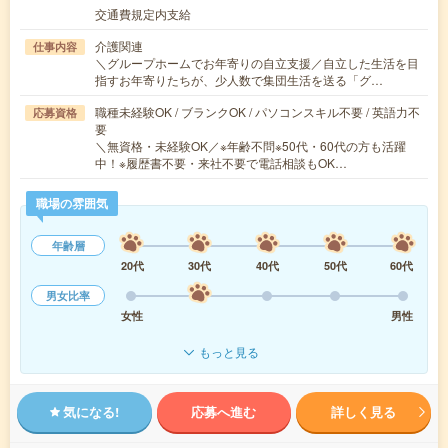
交通費規定内支給
介護関連
仕事内容
＼グループホームでお年寄りの自立支援／自立した生活を目
指すお年寄りたちが、少人数で集団生活を送る「グ…
職種未経験OK / ブランクOK / パソコンスキル不要 / 英語力不
応募資格
要
＼無資格・未経験OK／※年齢不問※50代・60代の方も活躍
中！※履歴書不要・来社不要で電話相談もOK…
職場の雰囲気
年齢層
20代
30代
40代
50代
60代
男女比率
女性
男性
もっと見る
気になる!
応募へ進む
詳しく見る