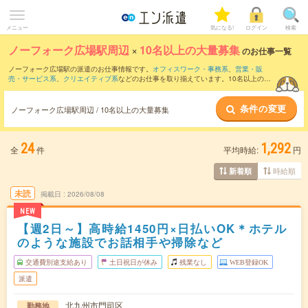
メニュー
気になる!
ログイン
検索
ノーフォーク広場駅周辺
×
10名以上の大量募集
のお仕事一覧
ノーフォーク広場駅の派遣のお仕事情報です。
オフィスワーク・事務系
、
営業・販
売・サービス系
、
クリエイティブ系
などのお仕事を取り揃えています。10名以上の大
量募集の条件の他に、
交通費別途支給あり
、
職種未経験OK
、
友だちと一緒の応募OK
などのこだわり条件も取り揃えています。
条件の変更
ノーフォーク広場駅周辺 / 10名以上の大量募集
24
1,292
全
件
平均時給:
円
時給順
新着順
未読
掲載日
2026/08/08
NEW
【週2日～】高時給1450円×日払いOK＊ホテル
のような施設でお話相手や掃除など
交通費別途支給あり
土日祝日が休み
残業なし
WEB登録OK
派遣
北九州市門司区
勤務地