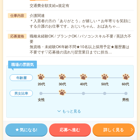
交通費全額支給※規定有
介護関連
仕事内容
＊入居者の方の「ありがとう」が嬉しい＊お年寄りを笑顔に
する介護のお仕事です。おじいちゃん、おばあちゃ…
職種未経験OK / ブランクOK / パソコンスキル不要 / 英語力不
応募資格
要
無資格・未経験OK年齢不問★10名以上採用予定★履歴書は
不要です▽応募後の流れ1)翌営業日までに担当…
職場の雰囲気
年齢層
20代
30代
40代
50代
60代
男女比率
女性
男性
もっと見る
気になる!
応募へ進む
詳しく見る