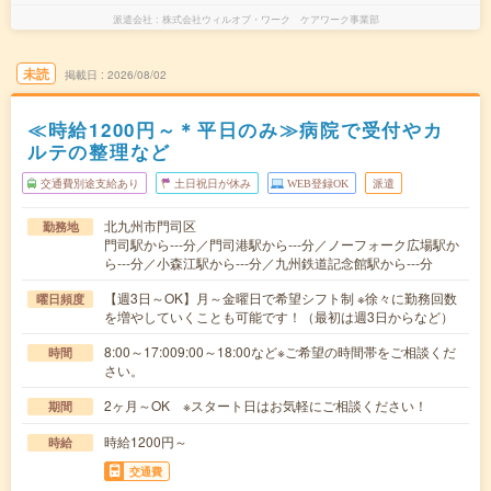
派遣会社
株式会社ウィルオブ・ワーク ケアワーク事業部
未読
掲載日
2026/08/02
≪時給1200円～＊平日のみ≫病院で受付やカ
ルテの整理など
交通費別途支給あり
土日祝日が休み
WEB登録OK
派遣
北九州市門司区
勤務地
門司駅から---分／門司港駅から---分／ノーフォーク広場駅か
ら---分／小森江駅から---分／九州鉄道記念館駅から---分
【週3日～OK】月～金曜日で希望シフト制 ※徐々に勤務回数
曜日頻度
を増やしていくことも可能です！（最初は週3日からなど）
8:00～17:009:00～18:00など※ご希望の時間帯をご相談くだ
時間
さい。
2ヶ月～OK ※スタート日はお気軽にご相談ください！
期間
時給1200円～
時給
交通費