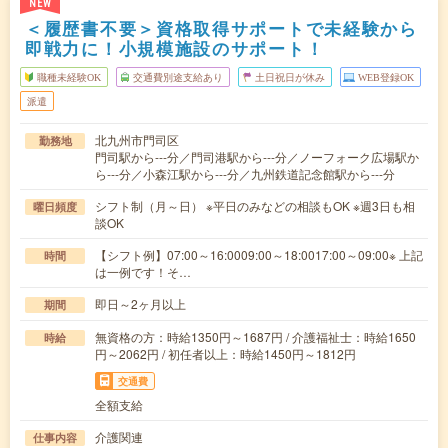
NEW
＜履歴書不要＞資格取得サポートで未経験から
即戦力に！小規模施設のサポート！
職種未経験OK
交通費別途支給あり
土日祝日が休み
WEB登録OK
派遣
北九州市門司区
勤務地
門司駅から---分／門司港駅から---分／ノーフォーク広場駅か
ら---分／小森江駅から---分／九州鉄道記念館駅から---分
シフト制（月～日） ※平日のみなどの相談もOK ※週3日も相
曜日頻度
談OK
【シフト例】07:00～16:0009:00～18:0017:00～09:00※ 上記
時間
は一例です！そ…
即日～2ヶ月以上
期間
無資格の方：時給1350円～1687円 / 介護福祉士：時給1650
時給
円～2062円 / 初任者以上：時給1450円～1812円
交通費
全額支給
介護関連
仕事内容