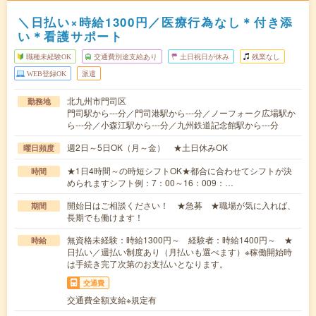
＼日払い×時給1300円／医療行為なし＊付き添
い＊看護サポート
職種未経験OK
交通費別途支給あり
土日祝日が休み
残業なし
WEB登録OK
派遣
北九州市門司区
勤務地
門司駅から---分／門司港駅から---分／ノーフォーク広場駅か
ら---分／小森江駅から---分／九州鉄道記念館駅から---分
週2日～5日OK（月～金） ★土日休みOK
曜日頻度
★1日4時間～の時短シフトOK★都合に合わせてシフトが決
時間
められますシフト例：7：00～16：009：…
開始日はご相談ください！ ★急募 ★職場が気に入れば、
期間
長期でも働けます！
無資格未経験：時給1300円～ 経験者：時給1400円～ ★
時給
日払い／週払い制度あり（月払いも選べます）※稼働開始時
は手続き完了次第のお支払いとなります。
交通費
交通費全額支給※規定有