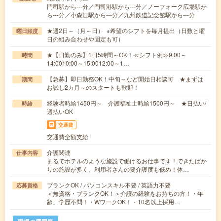
門司駅から---分／門司港駅から---分／ノーフォーク広場駅か
ら---分／小森江駅から---分／九州鉄道記念館駅から---分
★週2日～（月～日） ※希望のシフトを毎月提出（日数と曜
曜日頻度
日の組み合わせや固定も可）
★【日勤のみ】1日5時間～OK！≪シフト例≫9:00～
時間
14:0010:00～15:0012:00～1…
【急募】即日勤務OK！中旬～など開始日相談可 ★まずは
期間
お試し2カ月～のスタートも歓迎！
経験者時給1450円～ 介護福祉士時給1500円～ ★日払い/
時給
週払いOK
交通費
交通費全額支給
介護関連
仕事内容
まるでホテルのような施設で働けるお仕事です！できたばか
りの施設が多く、利用者さんの要介護度も低め！体…
ブランクOK / パソコンスキル不要 / 英語力不要
応募資格
＜無資格・ブランクOK！＞介護の経験をお持ちの方！・年
齢、学歴不問！・WワークOK！・10名以上採用…