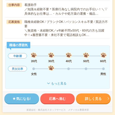
看護助手
仕事内容
／知識＆経験不要＊医療行為なし病院内でのお手伝い！＼▽
具体的なお仕事は…・カルテや処方薬の運搬・備品…
職種未経験OK / ブランクOK / パソコンスキル不要 / 英語力不
応募資格
要
＼無資格・未経験OK／※年齢不問※50代・60代の方も活躍
中！※履歴書不要・来社不要で電話相談もOK…
職場の雰囲気
年齢層
20代
30代
40代
50代
60代
男女比率
女性
男性
もっと見る
気になる!
応募へ進む
詳しく見る
派遣会社
株式会社スタッフサービス メディカル事業本部