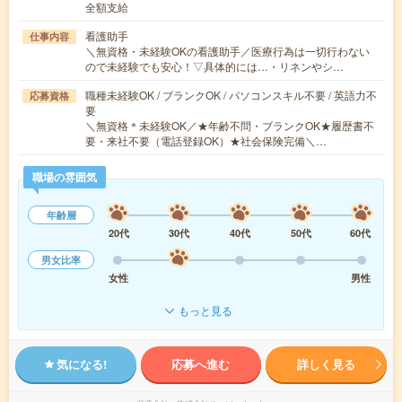
全額支給
看護助手
仕事内容
＼無資格・未経験OKの看護助手／医療行為は一切行わない
ので未経験でも安心！▽具体的には…・リネンやシ…
職種未経験OK / ブランクOK / パソコンスキル不要 / 英語力不
応募資格
要
＼無資格＊未経験OK／★年齢不問・ブランクOK★履歴書不
要・来社不要（電話登録OK）★社会保険完備＼…
職場の雰囲気
年齢層
20代
30代
40代
50代
60代
男女比率
女性
男性
もっと見る
気になる!
応募へ進む
詳しく見る