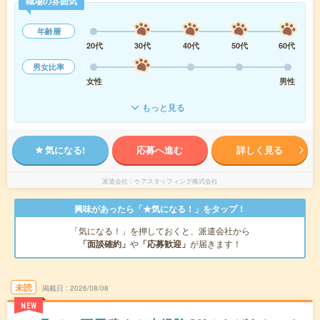
職場の雰囲気
年齢層
20代
30代
40代
50代
60代
男女比率
女性
男性
もっと見る
気になる!
応募へ進む
詳しく見る
派遣会社
ケアスタッフィング株式会社
興味があったら「★気になる！」をタップ！
「気になる！」を押しておくと、派遣会社から
「面談確約」
や
「応募歓迎」
が届きます！
未読
掲載日
2026/08/08
NEW