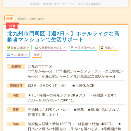
派遣会社
株式会社スタッフサービス メディカル事業本部
未読
掲載日
2026/08/06
NEW
北九州市門司区【週2日～】ホテルライクな高
齢者マンションで生活サポート
職種未経験OK
交通費別途支給あり
土日祝日が休み
残業なし
WEB登録OK
派遣
北九州市門司区
勤務地
門司駅から---分／門司港駅から---分／ノーフォーク広場駅か
ら---分／小森江駅から---分／九州鉄道記念館駅から---分
週2日～5日OK（月～金） ★土日休みOK
曜日頻度
★1日4時間～の時短シフトOK★スタート時間選べます！
時間
7:00～16:009:00～17:0011:…
開始日はご相談ください！ ★急募 ★職場が気に入れば、
期間
長期でも働けます！
無資格未経験：時給1300円～ 経験者：時給1400円～ ★
時給
日払い／週払い制度あり（月払いも選べます）※稼働開始時