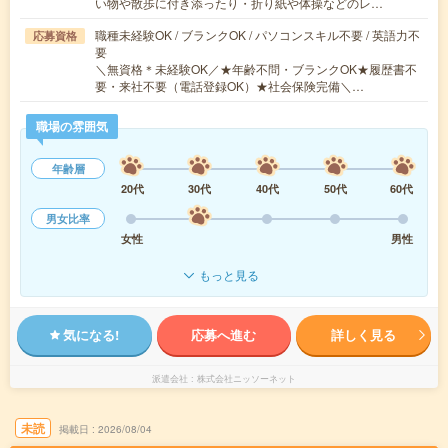
い物や散歩に付き添ったり・折り紙や体操などのレ…
職種未経験OK / ブランクOK / パソコンスキル不要 / 英語力不
応募資格
要
＼無資格＊未経験OK／★年齢不問・ブランクOK★履歴書不
要・来社不要（電話登録OK）★社会保険完備＼…
職場の雰囲気
年齢層
20代
30代
40代
50代
60代
男女比率
女性
男性
もっと見る
気になる!
応募へ進む
詳しく見る
派遣会社
株式会社ニッソーネット
未読
掲載日
2026/08/04