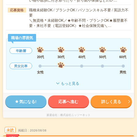
職種未経験OK / ブランクOK / パソコンスキル不要 / 英語力不
応募資格
要
＼無資格＊未経験OK／★年齢不問・ブランクOK★履歴書不
要・来社不要（電話登録OK）★社会保険完備＼…
職場の雰囲気
年齢層
20代
30代
40代
50代
60代
男女比率
女性
男性
もっと見る
気になる!
応募へ進む
詳しく見る
派遣会社
株式会社ニッソーネット
未読
掲載日
2026/08/08