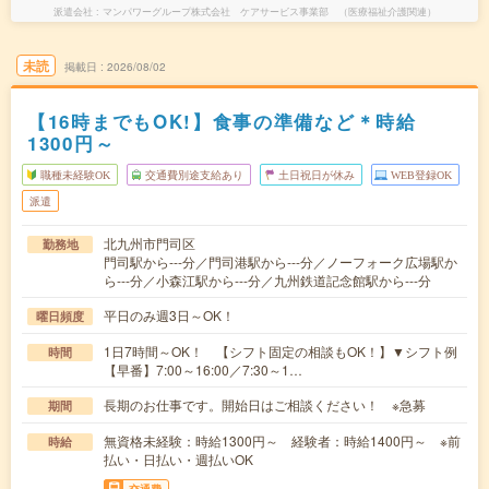
派遣会社
マンパワーグループ株式会社 ケアサービス事業部 （医療福祉介護関連）
未読
掲載日
2026/08/02
【16時までもOK!】食事の準備など＊時給
1300円～
職種未経験OK
交通費別途支給あり
土日祝日が休み
WEB登録OK
派遣
北九州市門司区
勤務地
門司駅から---分／門司港駅から---分／ノーフォーク広場駅か
ら---分／小森江駅から---分／九州鉄道記念館駅から---分
平日のみ週3日～OK！
曜日頻度
1日7時間～OK！ 【シフト固定の相談もOK！】▼シフト例
時間
【早番】7:00～16:00／7:30～1…
長期のお仕事です。開始日はご相談ください！ ※急募
期間
無資格未経験：時給1300円～ 経験者：時給1400円～ ※前
時給
払い・日払い・週払いOK