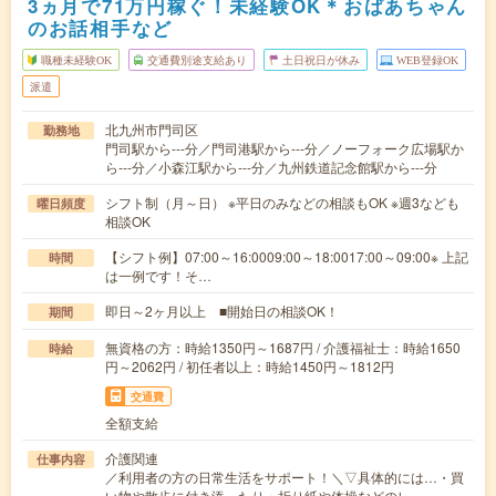
3ヵ月で71万円稼ぐ！未経験OK＊おばあちゃん
のお話相手など
職種未経験OK
交通費別途支給あり
土日祝日が休み
WEB登録OK
派遣
北九州市門司区
勤務地
門司駅から---分／門司港駅から---分／ノーフォーク広場駅か
ら---分／小森江駅から---分／九州鉄道記念館駅から---分
シフト制（月～日） ※平日のみなどの相談もOK ※週3なども
曜日頻度
相談OK
【シフト例】07:00～16:0009:00～18:0017:00～09:00※ 上記
時間
は一例です！そ…
即日～2ヶ月以上 ■開始日の相談OK！
期間
無資格の方：時給1350円～1687円 / 介護福祉士：時給1650
時給
円～2062円 / 初任者以上：時給1450円～1812円
交通費
全額支給
介護関連
仕事内容
／利用者の方の日常生活をサポート！＼▽具体的には…・買
い物や散歩に付き添ったり・折り紙や体操などのレ…