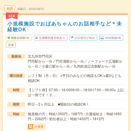
未読
掲載日
2026/08/07
NEW
小規模施設でおばあちゃんのお話相手など＊未
経験OK
職種未経験OK
交通費別途支給あり
土日祝日が休み
WEB登録OK
派遣
北九州市門司区
勤務地
門司駅から---分／門司港駅から---分／ノーフォーク広場駅か
ら---分／小森江駅から---分／九州鉄道記念館駅から---分
シフト制（月～日） ※平日のみなどの相談もOK ※週3なども
曜日頻度
相談OK
【シフト例】07:00～16:0009:00～18:0017:00～09:00※ 上記
時間
は一例です！そ…
即日～2ヶ月以上 ■開始日の相談OK！
期間
無資格の方：時給1350円～1687円 / 介護福祉士：時給1650
時給
円～2062円 / 初任者以上：時給1450円～1812円
交通費