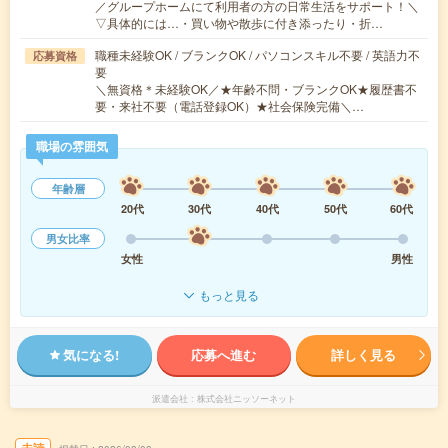
／グループホームにて利用者の方の日常生活をサポート！＼
▽具体的には…・買い物や散歩に付き添ったり・折…
職種未経験OK / ブランクOK / パソコンスキル不要 / 英語力不
応募資格
要
＼無資格＊未経験OK／★年齢不問・ブランクOK★履歴書不
要・来社不要（電話登録OK）★社会保険完備＼…
職場の雰囲気
年齢層
20代
30代
40代
50代
60代
男女比率
女性
男性
もっと見る
気になる!
応募へ進む
詳しく見る
派遣会社
株式会社ニッソーネット