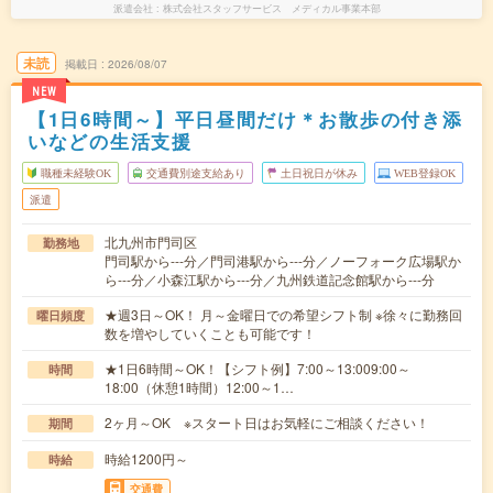
派遣会社
株式会社スタッフサービス メディカル事業本部
未読
掲載日
2026/08/07
NEW
【1日6時間～】平日昼間だけ＊お散歩の付き添
いなどの生活支援
職種未経験OK
交通費別途支給あり
土日祝日が休み
WEB登録OK
派遣
北九州市門司区
勤務地
門司駅から---分／門司港駅から---分／ノーフォーク広場駅か
ら---分／小森江駅から---分／九州鉄道記念館駅から---分
★週3日～OK！ 月～金曜日での希望シフト制 ※徐々に勤務回
曜日頻度
数を増やしていくことも可能です！
★1日6時間～OK！【シフト例】7:00～13:009:00～
時間
18:00（休憩1時間）12:00～1…
2ヶ月～OK ※スタート日はお気軽にご相談ください！
期間
時給1200円～
時給
交通費