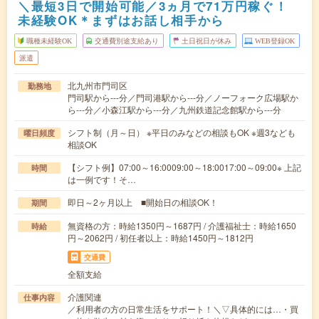
＼最短3日で開始可能／3ヵ月で71万円稼ぐ！
未経験OK＊まずはお話し相手から
職種未経験OK
交通費別途支給あり
土日祝日が休み
WEB登録OK
派遣
北九州市門司区
勤務地
門司駅から---分／門司港駅から---分／ノーフォーク広場駅か
ら---分／小森江駅から---分／九州鉄道記念館駅から---分
シフト制（月～日） ※平日のみなどの相談もOK ※週3なども
曜日頻度
相談OK
【シフト例】07:00～16:0009:00～18:0017:00～09:00※ 上記
時間
は一例です！そ…
即日～2ヶ月以上 ■開始日の相談OK！
期間
無資格の方：時給1350円～1687円 / 介護福祉士：時給1650
時給
円～2062円 / 初任者以上：時給1450円～1812円
交通費
全額支給
介護関連
仕事内容
／利用者の方の日常生活をサポート！＼▽具体的には…・買