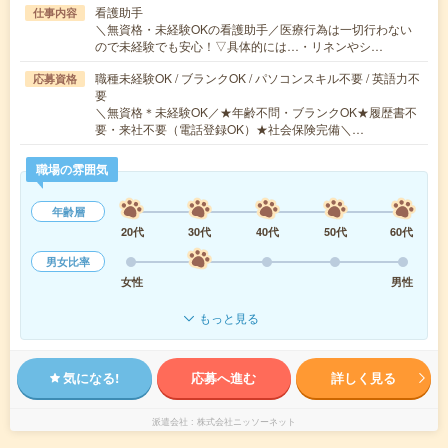
看護助手
仕事内容
＼無資格・未経験OKの看護助手／医療行為は一切行わない
ので未経験でも安心！▽具体的には…・リネンやシ…
職種未経験OK / ブランクOK / パソコンスキル不要 / 英語力不
応募資格
要
＼無資格＊未経験OK／★年齢不問・ブランクOK★履歴書不
要・来社不要（電話登録OK）★社会保険完備＼…
職場の雰囲気
年齢層
20代
30代
40代
50代
60代
男女比率
女性
男性
もっと見る
気になる!
応募へ進む
詳しく見る
派遣会社
株式会社ニッソーネット