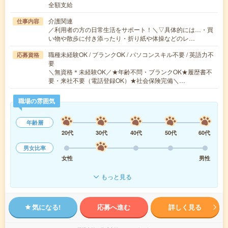
全額支給
介護関連
仕事内容
／利用者の方の日常生活をサポート！＼▽具体的には…・買
い物や散歩に付き添ったり・折り紙や体操などのレ…
職種未経験OK / ブランクOK / パソコンスキル不要 / 英語力不
応募資格
要
＼無資格＊未経験OK／★年齢不問・ブランクOK★履歴書不
要・来社不要（電話登録OK）★社会保険完備＼…
職場の雰囲気
年齢層
20代
30代
40代
50代
60代
男女比率
女性
男性
もっと見る
気になる!
応募へ進む
詳しく見る