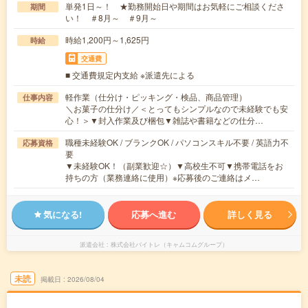
単発1日～！ ★勤務開始日や期間はお気軽にご相談くださ
期間
い！ ＃8月～ ＃9月～
時給1,200円～1,625円
時給
交通費
■ 交通費規定内支給 ※派遣先による
軽作業（仕分け・ピッキング・検品、商品管理）
仕事内容
＼お菓子の仕分け／＜とってもシンプルなので未経験でも安
心！＞▼封入作業及び梱包▼雑誌や書籍などの仕分…
職種未経験OK / ブランクOK / パソコンスキル不要 / 英語力不
応募資格
要
▼未経験OK！（副業歓迎☆）▼高校生不可▼携帯電話をお
持ちの方（業務連絡に使用）※応募後のご連絡はメ…
気になる!
応募へ進む
詳しく見る
派遣会社
株式会社バイトレ（キャムコムグループ）
未読
掲載日
2026/08/04