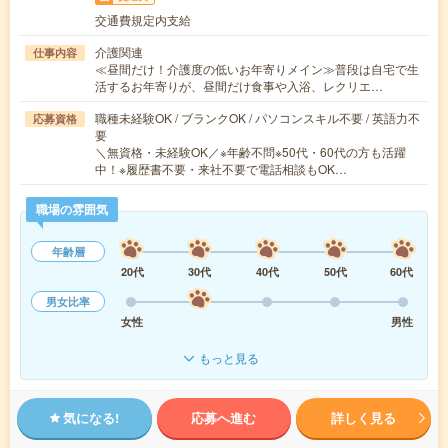
交通費規定内支給
介護関連
仕事内容
≪昼間だけ！介護度の低いお年寄りメイン≫普段は自宅で生
活するお年寄りが、昼間だけ食事や入浴、レクリエ…
職種未経験OK / ブランクOK / パソコンスキル不要 / 英語力不
応募資格
要
＼無資格・未経験OK／※年齢不問※50代・60代の方も活躍
中！※履歴書不要・来社不要で電話相談もOK…
職場の雰囲気
年齢層
20代
30代
40代
50代
60代
男女比率
女性
男性
もっと見る
気になる!
応募へ進む
詳しく見る