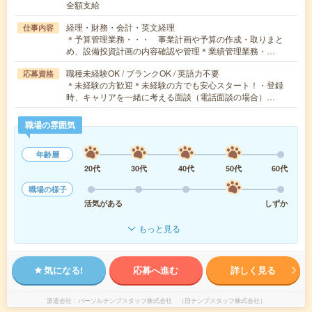
全額支給
経理・財務・会計・英文経理
仕事内容
＊予算管理業務・・・ 事業計画や予算の作成・取りまと
め、設備投資計画の内容確認や管理＊業績管理業務・…
職種未経験OK / ブランクOK / 英語力不要
応募資格
＊未経験の方歓迎＊未経験の方でも安心スタート！・登録
時、キャリアを一緒に考える面談（電話面談の場合）…
職場の雰囲気
年齢層
20代
30代
40代
50代
60代
職場の様子
活気がある
しずか
もっと見る
気になる!
応募へ進む
詳しく見る
派遣会社
パーソルテンプスタッフ株式会社 （旧テンプスタッフ株式会社）