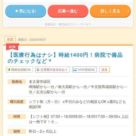
気になる!
応募へ進む
詳しく見る
派遣会社
株式会社テクノ・サービス
未読
掲載日
2026/08/07
NEW
【医療行為はナシ】時給1400円！病院で備品
のチェックなど＊
職種未経験OK
交通費別途支給あり
WEB登録OK
派遣
名古屋市緑区
勤務地
鳴海駅から---分／南大高駅から---分／中京競馬場前駅から---
分／左京山駅から---分
シフト制（月～日） ※平日のみなどの相談もOK ※週3なども
曜日頻度
相談OK
【シフト例】07:00～16:0009:00～18:0017:00～09:00※ 上記
時間
は一例です！そ…
即日～2ヶ月以上
期間