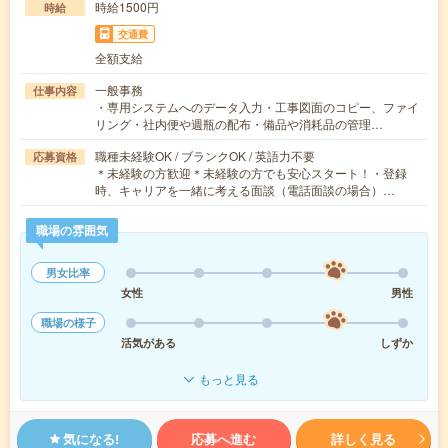
時給1500円
時給
交通費
全額支給
一般事務
仕事内容
・専用システムへのデータ入力・工事図面のコピー、ファイ
リング・社内便や週瓶の配布・備品や消耗品の管理…
職種未経験OK / ブランクOK / 英語力不要
応募資格
＊未経験の方歓迎＊未経験の方でも安心スタート！・登録
時、キャリアを一緒に考える面談（電話面談の場合）…
職場の雰囲気
男女比率
女性
男性
職場の様子
活気がある
しずか
もっと見る
気になる!
応募へ進む
詳しく見る