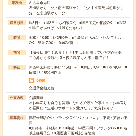
名古屋市緑区
勤務地
鳴海駅から---分／南大高駅から---分／中京競馬場前駅から---
分／左京山駅から---分
週3日～（週2日～も相談OK） ■曜日固定の相談OK！ ■希望
曜日頻度
の曜日があればご相談ください！
9:00～18:00（休憩60分）■ご希望があれば下記シフトも
時間
OK！早番 7:00～16:00遅番 …
【積極採用中！急募！】＊1年以上勤務している方が多数！
期間
ご応募から最短2～3日後の就業も相談可能です！
無資格未経験：時給1450円～ ■週払いOK ■扶養内OK ■
時給
日収1万1600円以上
交通費
交通費全額支給
介護関連
仕事内容
≪お年寄りも自分も笑顔になれる介護の仕事！≫＊お年寄り
が昼間だけ生活のサポートを受けたり、気分転換で…
職種未経験OK / ブランクOK / パソコンスキル不要 / 英語力不
応募資格
要
■無資格・未経験OK！■年齢・学歴不問！ブランクOK!■10名
以上採用予定！■履歴書不要■社会保険完…