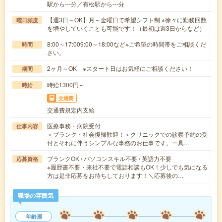
駅から---分／有松駅から---分
【週3日～OK】月～金曜日で希望シフト制 ※徐々に勤務回数
曜日頻度
を増やしていくことも可能です！（最初は週3日からなど）
8:00～17:009:00～18:00など※ご希望の時間帯をご相談くだ
時間
さい。
2ヶ月～OK ※スタート日はお気軽にご相談ください！
期間
時給1300円～
時給
交通費
交通費規定内支給
医療事務・病院受付
仕事内容
＜ブランク・社会復帰歓迎！＞クリニックでの診察予約の受
付とそれに伴うシンプルな事務のお仕事です。ー具…
ブランクOK / パソコンスキル不要 / 英語力不要
応募資格
※履歴書不要・来社不要で電話相談もOK！少しでも気になる
方は是非応募をお待ちしております！＼応募後の…
職場の雰囲気
年齢層