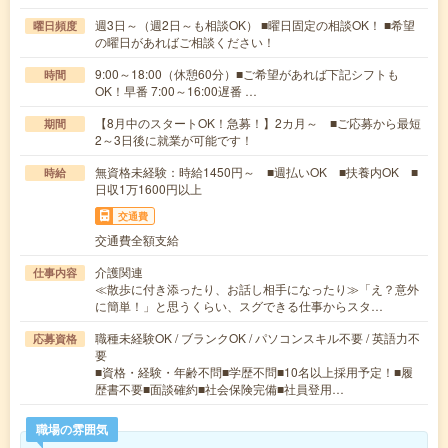
週3日～（週2日～も相談OK） ■曜日固定の相談OK！ ■希望
曜日頻度
の曜日があればご相談ください！
9:00～18:00（休憩60分）■ご希望があれば下記シフトも
時間
OK！早番 7:00～16:00遅番 …
【8月中のスタートOK！急募！】2カ月～ ■ご応募から最短
期間
2～3日後に就業が可能です！
無資格未経験：時給1450円～ ■週払いOK ■扶養内OK ■
時給
日収1万1600円以上
交通費
交通費全額支給
介護関連
仕事内容
≪散歩に付き添ったり、お話し相手になったり≫「え？意外
に簡単！」と思うくらい、スグできる仕事からスタ…
職種未経験OK / ブランクOK / パソコンスキル不要 / 英語力不
応募資格
要
■資格・経験・年齢不問■学歴不問■10名以上採用予定！■履
歴書不要■面談確約■社会保険完備■社員登用…
職場の雰囲気