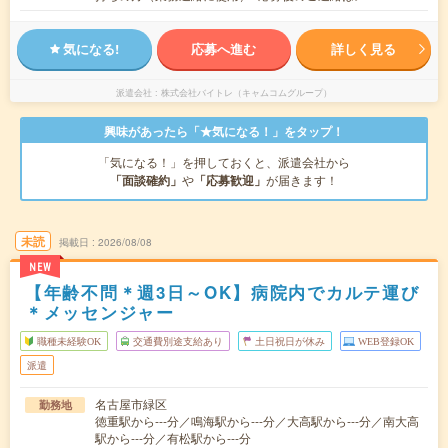
気になる!
応募へ進む
詳しく見る
派遣会社
株式会社バイトレ（キャムコムグループ）
興味があったら「★気になる！」をタップ！
「気になる！」を押しておくと、派遣会社から
「面談確約」
や
「応募歓迎」
が届きます！
未読
掲載日
2026/08/08
NEW
【年齢不問＊週3日～OK】病院内でカルテ運び
＊メッセンジャー
職種未経験OK
交通費別途支給あり
土日祝日が休み
WEB登録OK
派遣
名古屋市緑区
勤務地
徳重駅から---分／鳴海駅から---分／大高駅から---分／南大高
駅から---分／有松駅から---分