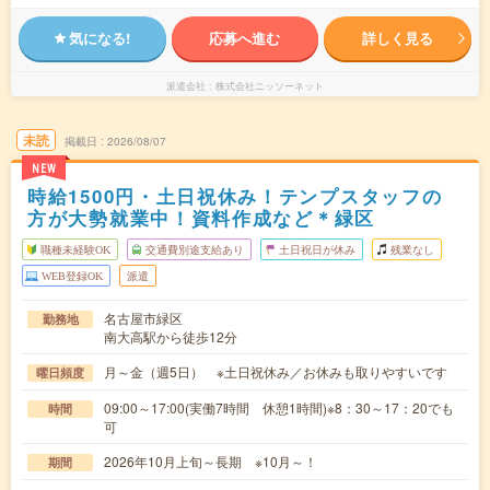
気になる!
応募へ進む
詳しく見る
派遣会社
株式会社ニッソーネット
未読
掲載日
2026/08/07
NEW
時給1500円・土日祝休み！テンプスタッフの
方が大勢就業中！資料作成など＊緑区
職種未経験OK
交通費別途支給あり
土日祝日が休み
残業なし
WEB登録OK
派遣
名古屋市緑区
勤務地
南大高駅から徒歩12分
月～金（週5日） ※土日祝休み／お休みも取りやすいです
曜日頻度
09:00～17:00(実働7時間 休憩1時間)※8：30～17：20でも
時間
可
2026年10月上旬～長期 ※10月～！
期間