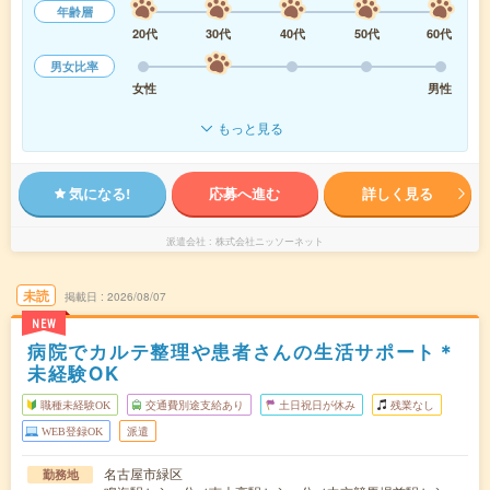
年齢層
20代
30代
40代
50代
60代
男女比率
女性
男性
もっと見る
気になる!
応募へ進む
詳しく見る
派遣会社
株式会社ニッソーネット
未読
掲載日
2026/08/07
NEW
病院でカルテ整理や患者さんの生活サポート＊
未経験OK
職種未経験OK
交通費別途支給あり
土日祝日が休み
残業なし
WEB登録OK
派遣
名古屋市緑区
勤務地