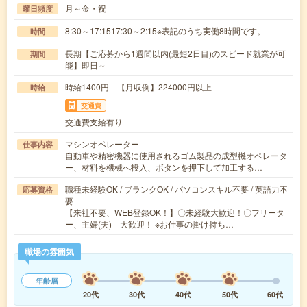
月～金・祝
曜日頻度
8:30～17:1517:30～2:15※表記のうち実働8時間です。
時間
長期【ご応募から1週間以内(最短2日目)のスピード就業が可
期間
能】即日～
時給1400円 【月収例】224000円以上
時給
交通費
交通費支給有り
マシンオペレーター
仕事内容
自動車や精密機器に使用されるゴム製品の成型機オペレータ
ー、材料を機械へ投入、ボタンを押下して加工する…
職種未経験OK / ブランクOK / パソコンスキル不要 / 英語力不
応募資格
要
【来社不要、WEB登録OK！】〇未経験大歓迎！〇フリータ
ー、主婦(夫) 大歓迎！ ※お仕事の掛け持ち…
職場の雰囲気
年齢層
20代
30代
40代
50代
60代