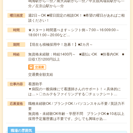
鳴海駅から---分／南大高駅から---分／中京競馬場前駅から---
分／左京山駅から---分
週2日～OK ■曜日固定の相談OK！ ■希望の曜日があればご相
曜日頻度
談ください！
★スタート時間選べます～シフト例～7:00～16:009:00～
時間
18:0011:00～20:00など…
【現在も積極採用中！急募！】■2カ月～
期間
無資格未経験：時給1400円～ ■週払いOK ■扶養内OK ■
時給
日収1万1200円以上
交通費
交通費全額支給
看護助手
仕事内容
▼病院の一般病棟にて看護師さんのサポート！＜具体的に
は…＞〇カルテをファイリングする〇チェックシート…
職種未経験OK / ブランクOK / パソコンスキル不要 / 英語力不
応募資格
要
無資格・未経験OK年齢・学歴不問 ブランクOK★10名以上
採用予定履歴書は不要です。少しでも興味があ…
職場の雰囲気