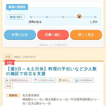
職場の雰囲気
職場の様子
活気がある
しずか
気になる!
応募へ進む
詳しく見る
派遣会社
エンプロ株式会社
未読
掲載日
2026/08/07
NEW
【週3日～＆土日休】料理の手伝いなど少人数
の施設で自立を支援
交通費別途支給あり
土日祝日が休み
残業なし
WEB登録OK
派遣
名古屋市緑区
勤務地
鳴海駅から---分／南大高駅から---分／中京競馬場前駅から---
分／左京山駅から---分