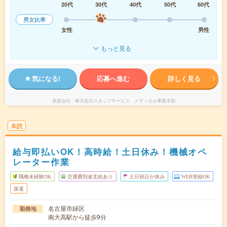
20代
30代
40代
50代
60代
男女比率
女性
男性
もっと見る
気になる!
応募へ進む
詳しく見る
派遣会社
株式会社スタッフサービス メディカル事業本部
未読
給与即払いOK！高時給！土日休み！機械オペ
レーター作業
職種未経験OK
交通費別途支給あり
土日祝日が休み
WEB登録OK
派遣
名古屋市緑区
勤務地
南大高駅から徒歩9分