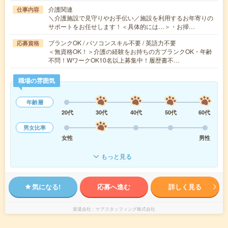
介護関連
仕事内容
＼介護施設で見守りやお手伝い／施設を利用するお年寄りの
サポートをお任せします！＜具体的には…＞・お掃…
ブランクOK / パソコンスキル不要 / 英語力不要
応募資格
＜無資格OK！＞介護の経験をお持ちの方ブランクOK・年齢
不問！WワークOK10名以上募集中！履歴書不…
職場の雰囲気
年齢層
20代
30代
40代
50代
60代
男女比率
女性
男性
もっと見る
気になる!
応募へ進む
詳しく見る
派遣会社
ケアスタッフィング株式会社