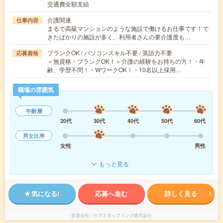
交通費全額支給
介護関連
仕事内容
まるで高級マンションのような施設で働けるお仕事です！で
きたばかりの施設が多く、利用者さんの要介護度も…
ブランクOK / パソコンスキル不要 / 英語力不要
応募資格
＜無資格・ブランクOK！＞介護の経験をお持ちの方！・年
齢、学歴不問！・WワークOK！・10名以上採用…
職場の雰囲気
年齢層
20代
30代
40代
50代
60代
男女比率
女性
男性
もっと見る
気になる!
応募へ進む
詳しく見る
派遣会社
ケアスタッフィング株式会社