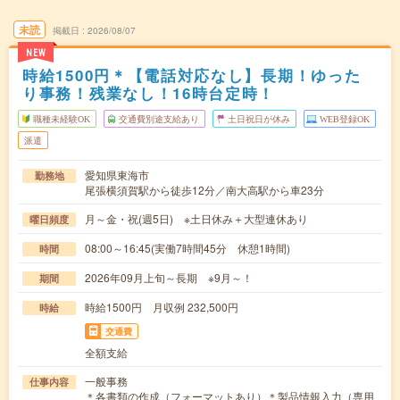
未読
掲載日
2026/08/07
NEW
時給1500円＊【電話対応なし】長期！ゆった
り事務！残業なし！16時台定時！
職種未経験OK
交通費別途支給あり
土日祝日が休み
WEB登録OK
派遣
愛知県東海市
勤務地
尾張横須賀駅から徒歩12分／南大高駅から車23分
月～金・祝(週5日) ※土日休み＋大型連休あり
曜日頻度
08:00～16:45(実働7時間45分 休憩1時間)
時間
2026年09月上旬～長期 ※9月～！
期間
時給1500円 月収例 232,500円
時給
交通費
全額支給
一般事務
仕事内容
＊各書類の作成（フォーマットあり）＊製品情報入力（専用