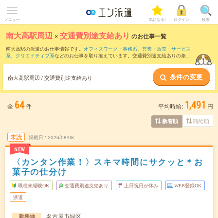
メニュー
気になる!
ログイン
検索
南大高駅周辺
×
交通費別途支給あり
のお仕事一覧
南大高駅の派遣のお仕事情報です。
オフィスワーク・事務系
、
営業・販売・サービス
系
、
クリエイティブ系
などのお仕事を取り揃えています。交通費別途支給ありの条件
の他に、
職種未経験OK
、
友だちと一緒の応募OK
、
10名以上の大量募集
などのこだわ
り条件も取り揃えています。
条件の変更
南大高駅周辺 / 交通費別途支給あり
64
1,491
全
件
平均時給:
円
時給順
新着順
未読
掲載日
2026/08/08
NEW
〈カンタン作業！〉スキマ時間にサクッと＊お
菓子の仕分け
職種未経験OK
交通費別途支給あり
土日祝日が休み
WEB登録OK
派遣
名古屋市緑区
勤務地