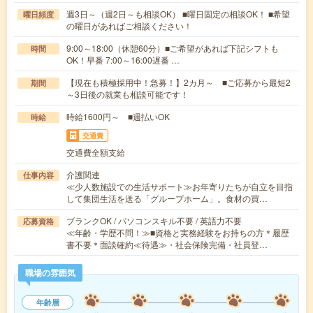
週3日～（週2日～も相談OK） ■曜日固定の相談OK！ ■希望
曜日頻度
の曜日があればご相談ください！
9:00～18:00（休憩60分）■ご希望があれば下記シフトも
時間
OK！早番 7:00～16:00遅番 …
【現在も積極採用中！急募！】2カ月～ ■ご応募から最短2
期間
～3日後の就業も相談可能です！
時給1600円～ ■週払いOK
時給
交通費
交通費全額支給
介護関連
仕事内容
≪少人数施設での生活サポート≫お年寄りたちが自立を目指
して集団生活を送る「グループホーム」。食材の買…
ブランクOK / パソコンスキル不要 / 英語力不要
応募資格
≪年齢・学歴不問！≫■資格と実務経験をお持ちの方＊履歴
書不要＊面談確約≪待遇≫・社会保険完備・社員登…
職場の雰囲気
年齢層