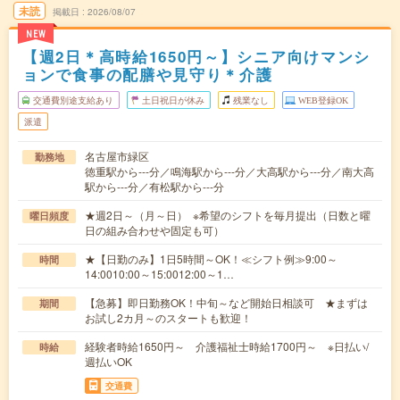
未読
掲載日
2026/08/07
NEW
【週2日＊高時給1650円～】シニア向けマンシ
ョンで食事の配膳や見守り＊介護
交通費別途支給あり
土日祝日が休み
残業なし
WEB登録OK
派遣
名古屋市緑区
勤務地
徳重駅から---分／鳴海駅から---分／大高駅から---分／南大高
駅から---分／有松駅から---分
★週2日～（月～日） ※希望のシフトを毎月提出（日数と曜
曜日頻度
日の組み合わせや固定も可）
★【日勤のみ】1日5時間～OK！≪シフト例≫9:00～
時間
14:0010:00～15:0012:00～1…
【急募】即日勤務OK！中旬～など開始日相談可 ★まずは
期間
お試し2カ月～のスタートも歓迎！
経験者時給1650円～ 介護福祉士時給1700円～ ※日払い/
時給
週払いOK
交通費