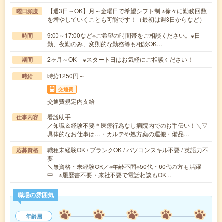
【週3日～OK】月～金曜日で希望シフト制 ※徐々に勤務回数
曜日頻度
を増やしていくことも可能です！（最初は週3日からなど）
9:00～17:00など※ご希望の時間帯をご相談ください。※日
時間
勤、夜勤のみ、変則的な勤務等も相談OK…
2ヶ月～OK ※スタート日はお気軽にご相談ください！
期間
時給1250円～
時給
交通費
交通費規定内支給
看護助手
仕事内容
／知識＆経験不要＊医療行為なし病院内でのお手伝い！＼▽
具体的なお仕事は…・カルテや処方薬の運搬・備品…
職種未経験OK / ブランクOK / パソコンスキル不要 / 英語力不
応募資格
要
＼無資格・未経験OK／※年齢不問※50代・60代の方も活躍
中！※履歴書不要・来社不要で電話相談もOK…
職場の雰囲気
年齢層