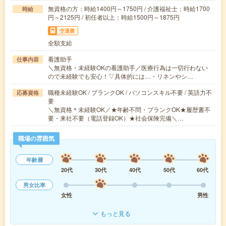
無資格の方：時給1400円～1750円 / 介護福祉士：時給1700
時給
円～2125円 / 初任者以上：時給1500円～1875円
交通費
全額支給
看護助手
仕事内容
＼無資格・未経験OKの看護助手／医療行為は一切行わない
ので未経験でも安心！▽具体的には…・リネンやシ…
職種未経験OK / ブランクOK / パソコンスキル不要 / 英語力不
応募資格
要
＼無資格＊未経験OK／★年齢不問・ブランクOK★履歴書不
要・来社不要（電話登録OK）★社会保険完備＼…
職場の雰囲気
年齢層
20代
30代
40代
50代
60代
男女比率
女性
男性
もっと見る