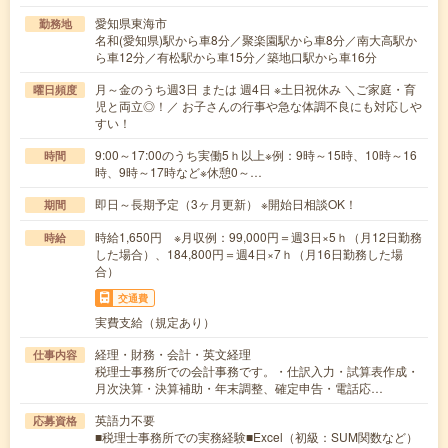
愛知県東海市
勤務地
名和(愛知県)駅から車8分／聚楽園駅から車8分／南大高駅か
ら車12分／有松駅から車15分／築地口駅から車16分
月～金のうち週3日 または 週4日 ※土日祝休み ＼ご家庭・育
曜日頻度
児と両立◎！／ お子さんの行事や急な体調不良にも対応しや
すい！
9:00～17:00のうち実働5ｈ以上※例：9時～15時、10時～16
時間
時、9時～17時など※休憩0～…
即日～長期予定（3ヶ月更新） ※開始日相談OK！
期間
時給1,650円 ※月収例：99,000円＝週3日×5ｈ（月12日勤務
時給
した場合）、184,800円＝週4日×7ｈ（月16日勤務した場
合）
交通費
実費支給（規定あり）
経理・財務・会計・英文経理
仕事内容
税理士事務所での会計事務です。・仕訳入力・試算表作成・
月次決算・決算補助・年末調整、確定申告・電話応…
英語力不要
応募資格
■税理士事務所での実務経験■Excel（初級：SUM関数など）