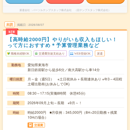
派遣会社
パーソルテンプスタッフ株式会社 （旧テンプスタッフ株式会社）
未読
掲載日
2026/08/07
NEW
【高時給2000円】やりがいも収入もほしい！
って方におすすめ＊予算管理業務など
職種未経験OK
交通費別途支給あり
WEB登録OK
派遣
愛知県東海市
勤務地
新日鉄前駅から徒歩6分／南大高駅から車14分
月～金（週5日） ※土日祝休み＋長期連休あり ※年3～4回程
曜日頻度
土曜出勤有(お休みしてOK)
08:30～17:15(実働8時間 休憩45分)
時間
2026年09月上旬～長期 ※9月～！
期間
時給2000円 ■月収例：345,000円（8H×20日勤務＋残業
時給
10Hの場合）
交通費