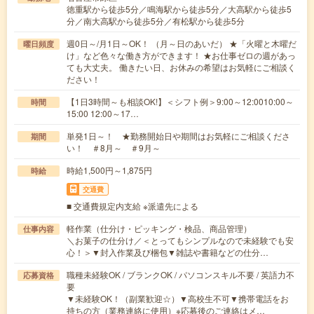
徳重駅から徒歩5分／鳴海駅から徒歩5分／大高駅から徒歩5
分／南大高駅から徒歩5分／有松駅から徒歩5分
週0日～/月1日～OK！ （月～日のあいだ） ★「火曜と木曜だ
曜日頻度
け」など色々な働き方ができます！ ★お仕事ゼロの週があっ
ても大丈夫。 働きたい日、お休みの希望はお気軽にご相談く
ださい！
【1日3時間～も相談OK!】＜シフト例＞9:00～12:0010:00～
時間
15:00 12:00～17…
単発1日～！ ★勤務開始日や期間はお気軽にご相談くださ
期間
い！ ＃8月～ ＃9月～
時給1,500円～1,875円
時給
交通費
■ 交通費規定内支給 ※派遣先による
軽作業（仕分け・ピッキング・検品、商品管理）
仕事内容
＼お菓子の仕分け／＜とってもシンプルなので未経験でも安
心！＞▼封入作業及び梱包▼雑誌や書籍などの仕分…
職種未経験OK / ブランクOK / パソコンスキル不要 / 英語力不
応募資格
要
▼未経験OK！（副業歓迎☆）▼高校生不可▼携帯電話をお
持ちの方（業務連絡に使用）※応募後のご連絡はメ…