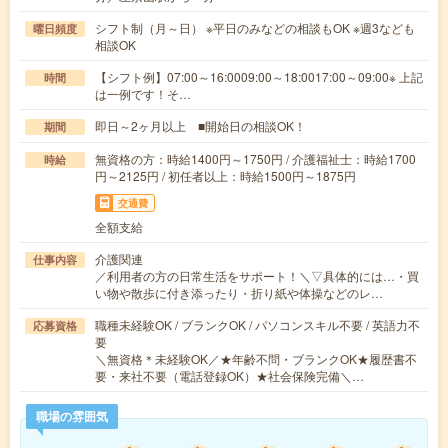
シフト制（月～日） ※平日のみなどの相談もOK ※週3なども
曜日頻度
相談OK
【シフト例】07:00～16:0009:00～18:0017:00～09:00※ 上記
時間
は一例です！そ…
即日～2ヶ月以上 ■開始日の相談OK！
期間
無資格の方：時給1400円～1750円 / 介護福祉士：時給1700
時給
円～2125円 / 初任者以上：時給1500円～1875円
交通費
全額支給
介護関連
仕事内容
／利用者の方の日常生活をサポート！＼▽具体的には…・買
い物や散歩に付き添ったり・折り紙や体操などのレ…
職種未経験OK / ブランクOK / パソコンスキル不要 / 英語力不
応募資格
要
＼無資格＊未経験OK／★年齢不問・ブランクOK★履歴書不
要・来社不要（電話登録OK）★社会保険完備＼…
職場の雰囲気