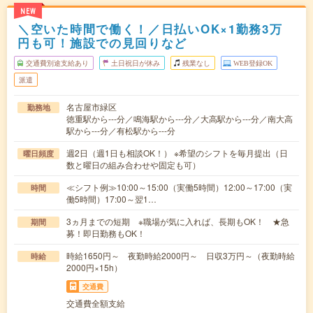
NEW
＼空いた時間で働く！／日払いOK×1勤務3万
円も可！施設での見回りなど
交通費別途支給あり
土日祝日が休み
残業なし
WEB登録OK
派遣
名古屋市緑区
勤務地
徳重駅から---分／鳴海駅から---分／大高駅から---分／南大高
駅から---分／有松駅から---分
週2日（週1日も相談OK！） ※希望のシフトを毎月提出（日
曜日頻度
数と曜日の組み合わせや固定も可）
≪シフト例≫10:00～15:00（実働5時間）12:00～17:00（実
時間
働5時間）17:00～翌1…
3ヵ月までの短期 ※職場が気に入れば、長期もOK！ ★急
期間
募！即日勤務もOK！
時給1650円～ 夜勤時給2000円～ 日収3万円～（夜勤時給
時給
2000円×15h）
交通費
交通費全額支給