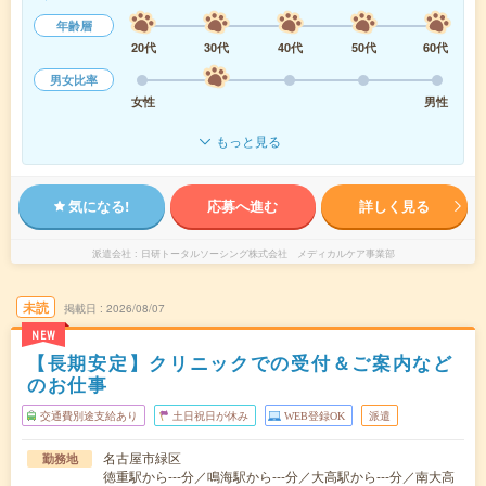
年齢層
20代
30代
40代
50代
60代
男女比率
女性
男性
もっと見る
気になる!
応募へ進む
詳しく見る
派遣会社
日研トータルソーシング株式会社 メディカルケア事業部
未読
掲載日
2026/08/07
NEW
【長期安定】クリニックでの受付＆ご案内など
のお仕事
交通費別途支給あり
土日祝日が休み
WEB登録OK
派遣
名古屋市緑区
勤務地
徳重駅から---分／鳴海駅から---分／大高駅から---分／南大高