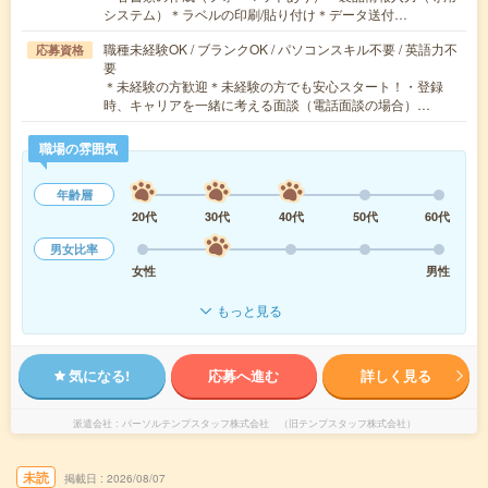
システム）＊ラベルの印刷/貼り付け＊データ送付…
職種未経験OK / ブランクOK / パソコンスキル不要 / 英語力不
応募資格
要
＊未経験の方歓迎＊未経験の方でも安心スタート！・登録
時、キャリアを一緒に考える面談（電話面談の場合）…
職場の雰囲気
年齢層
20代
30代
40代
50代
60代
男女比率
女性
男性
もっと見る
気になる!
応募へ進む
詳しく見る
派遣会社
パーソルテンプスタッフ株式会社 （旧テンプスタッフ株式会社）
未読
掲載日
2026/08/07