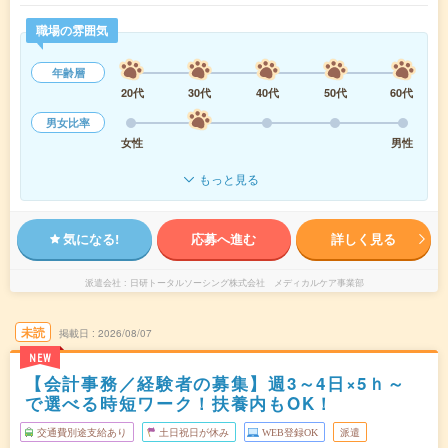
職場の雰囲気
年齢層
20代
30代
40代
50代
60代
男女比率
女性
男性
もっと見る
気になる!
応募へ進む
詳しく見る
派遣会社
日研トータルソーシング株式会社 メディカルケア事業部
未読
掲載日
2026/08/07
NEW
【会計事務／経験者の募集】週3～4日×5ｈ～
で選べる時短ワーク！扶養内もOK！
交通費別途支給あり
土日祝日が休み
WEB登録OK
派遣