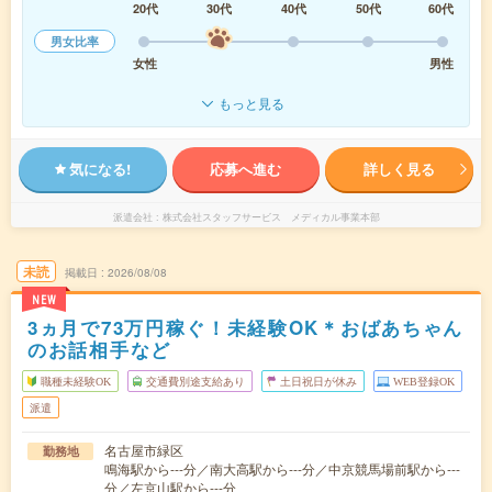
20代
30代
40代
50代
60代
男女比率
女性
男性
もっと見る
気になる!
応募へ進む
詳しく見る
派遣会社
株式会社スタッフサービス メディカル事業本部
未読
掲載日
2026/08/08
NEW
3ヵ月で73万円稼ぐ！未経験OK＊おばあちゃん
のお話相手など
職種未経験OK
交通費別途支給あり
土日祝日が休み
WEB登録OK
派遣
名古屋市緑区
勤務地
鳴海駅から---分／南大高駅から---分／中京競馬場前駅から---
分／左京山駅から---分