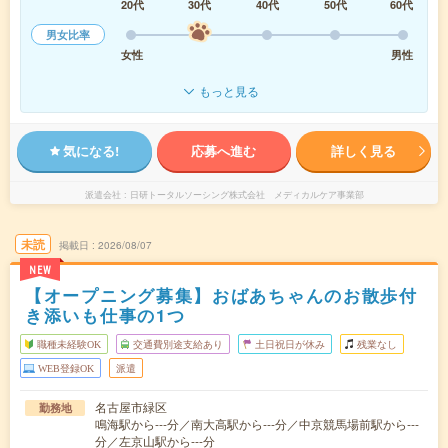
20代
30代
40代
50代
60代
男女比率
女性
男性
もっと見る
気になる!
応募へ進む
詳しく見る
派遣会社
日研トータルソーシング株式会社 メディカルケア事業部
未読
掲載日
2026/08/07
NEW
【オープニング募集】おばあちゃんのお散歩付
き添いも仕事の1つ
職種未経験OK
交通費別途支給あり
土日祝日が休み
残業なし
WEB登録OK
派遣
名古屋市緑区
勤務地
鳴海駅から---分／南大高駅から---分／中京競馬場前駅から---
分／左京山駅から---分