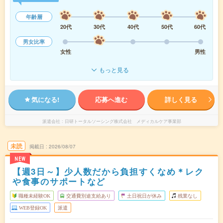
年齢層
20代
30代
40代
50代
60代
男女比率
女性
男性
もっと見る
気になる!
応募へ進む
詳しく見る
派遣会社
日研トータルソーシング株式会社 メディカルケア事業部
未読
掲載日
2026/08/07
NEW
【週3日～】少人数だから負担すくなめ＊レク
や食事のサポートなど
職種未経験OK
交通費別途支給あり
土日祝日が休み
残業なし
WEB登録OK
派遣