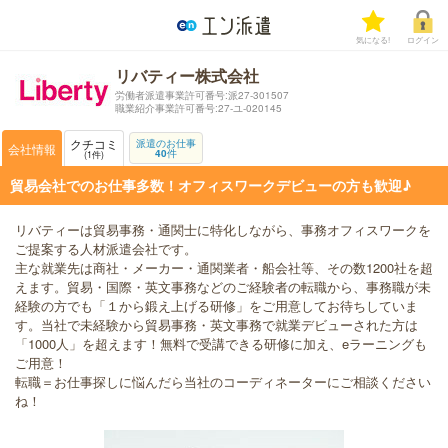
気になる!
ログイン
リバティー株式会社
労働者派遣事業許可番号:派27-301507
職業紹介事業許可番号:27-ユ-020145
クチコミ
派遣のお仕事
会社情報
40
件
1
件
貿易会社でのお仕事多数！オフィスワークデビューの方も歓迎♪
リバティーは貿易事務・通関士に特化しながら、事務オフィスワークを
ご提案する人材派遣会社です。
主な就業先は商社・メーカー・通関業者・船会社等、その数1200社を超
えます。貿易・国際・英文事務などのご経験者の転職から、事務職が未
経験の方でも「１から鍛え上げる研修」をご用意してお待ちしていま
す。当社で未経験から貿易事務・英文事務で就業デビューされた方は
「1000人」を超えます！無料で受講できる研修に加え、eラーニングも
ご用意！
転職＝お仕事探しに悩んだら当社のコーディネーターにご相談ください
ね！