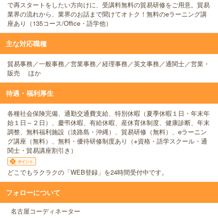
で再スタートをしたい方向けに、受講料無料の貿易研修をご用意。貿易
業界の流れから、業界のお話まで聞けてオトク！無料のeラーニング講
座あり（135コース/Office・語学他）
主な対応職種
貿易事務／一般事務／営業事務／経理事務／英文事務／通関士／営業・
販売 ほか
待遇・福利厚生
各種社会保険完備、通勤交通費支給、特別休暇（夏季休暇１日・年末年
始１日～２日）、慶弔休暇、有給休暇、産休育休制度、健康診断、年末
調整、無料福利施設（淡路島・沖縄）、貿易研修（無料）、eラーニン
グ講座（無料）、無料・優待研修制度あり（※資格・語学スクール・通
関士・貿易講座割引き）
ポイント
どこでもラクラクの「WEB登録」を24時間受付中です。
フォローについて
名古屋コーディネーター