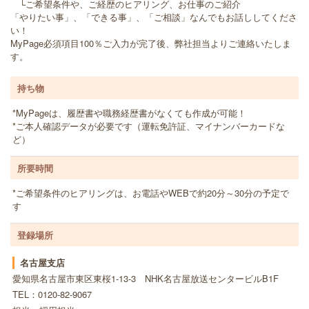
└ご希望条件や、ご経歴のヒアリング、お仕事のご紹介
「やりたい事」、「できる事」、「ご相談」なんでもお話ししてくださ
い！
MyPage必須項目100％ご入力が完了後、弊社担当よりご連絡いたしま
す。
持ち物
*MyPageは、履歴書や職務経歴書がなくても作成が可能！
*ご本人確認データが必要です（運転免許証、マイナンバーカードな
ど）
所要時間
*ご希望条件のヒアリングは、お電話やWEBで約20分～30分の予定で
す
登録場所
名古屋支店
愛知県名古屋市東区東桜1-13-3 NHK名古屋放送センタービルB1F
TEL：0120-82-9067