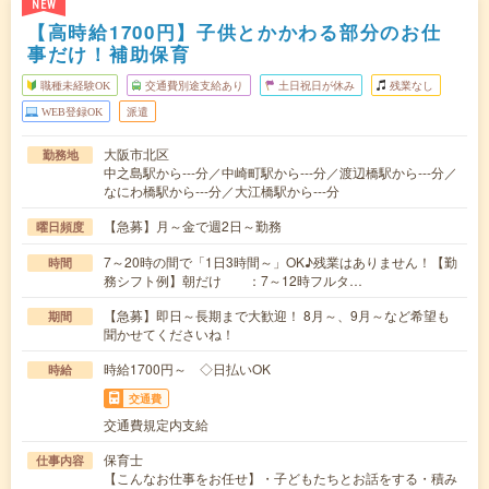
NEW
【高時給1700円】子供とかかわる部分のお仕
事だけ！補助保育
職種未経験OK
交通費別途支給あり
土日祝日が休み
残業なし
WEB登録OK
派遣
大阪市北区
勤務地
中之島駅から---分／中崎町駅から---分／渡辺橋駅から---分／
なにわ橋駅から---分／大江橋駅から---分
【急募】月～金で週2日～勤務
曜日頻度
7～20時の間で「1日3時間～」OK♪残業はありません！【勤
時間
務シフト例】朝だけ ：7～12時フルタ…
【急募】即日～長期まで大歓迎！ 8月～、9月～など希望も
期間
聞かせてくださいね！
時給1700円～ ◇日払いOK
時給
交通費
交通費規定内支給
保育士
仕事内容
【こんなお仕事をお任せ】・子どもたちとお話をする・積み