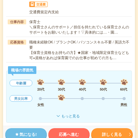
交通費
交通費規定内支給
保育士
仕事内容
＼保育士さんのサポート／担任を持たれている保育士さんの
サポートをお願いいたします！▽具体的には…・園…
職種未経験OK / ブランクOK / パソコンスキル不要 / 英語力不
応募資格
要
【保育士資格をお持ちの方】★国家・地域限定保育士なども
可※資格があれば保育園でのお仕事が初めての方も…
職場の雰囲気
年齢層
20代
30代
40代
50代
60代
男女比率
女性
男性
もっと見る
気になる!
応募へ進む
詳しく見る