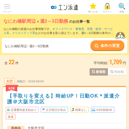
メニュー
気になる!
ログイン
検索
なにわ橋駅周辺
×
週2～3日勤務
のお仕事一覧
なにわ橋駅の派遣のお仕事情報です。
オフィスワーク・事務系
、
営業・販売・サービ
ス系
、
クリエイティブ系
などのお仕事を取り揃えています。週2～3日勤務の条件の他
に、
交通費別途支給あり
、
職種未経験OK
、
友だちと一緒の応募OK
などのこだわり条
件も取り揃えています。
条件の変更
なにわ橋駅周辺 / 週2～3日勤務
22
1,709
全
件
平均時給:
円
時給順
新着順
未読
掲載日
2026/08/09
NEW
【手取りを変える】時給UP！日勤OK＊派遣介
護＠大阪市北区
交通費別途支給あり
土日祝日が休み
残業なし
WEB登録OK
派遣
大阪市北区
勤務地