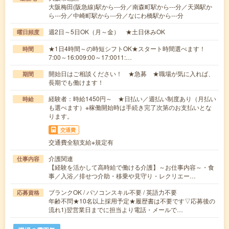
大阪梅田(阪急線)駅から---分／南森町駅から---分／天満駅か
ら---分／中崎町駅から---分／なにわ橋駅から---分
週2日～5日OK（月～金） ★土日休みOK
曜日頻度
★1日4時間～の時短シフトOK★スタート時間選べます！
時間
7:00～16:009:00～17:0011:…
開始日はご相談ください！ ★急募 ★職場が気に入れば、
期間
長期でも働けます！
経験者：時給1450円～ ★日払い／週払い制度あり（月払い
時給
も選べます）※稼働開始時は手続き完了次第のお支払いとな
ります。
交通費
交通費全額支給※規定有
介護関連
仕事内容
【経験を活かして高時給で働ける介護】～お仕事内容～・食
事／入浴／排せつ介助・移乗や見守り・レクリエー…
ブランクOK / パソコンスキル不要 / 英語力不要
応募資格
年齢不問★10名以上採用予定★履歴書は不要です▽応募後の
流れ1)翌営業日までに担当より電話・メールで…