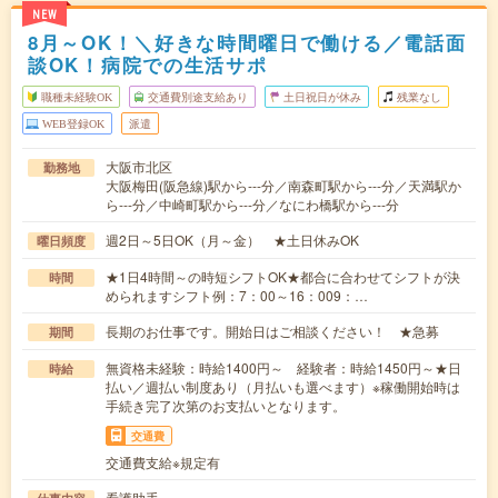
NEW
8月～OK！＼好きな時間曜日で働ける／電話面
談OK！病院での生活サポ
職種未経験OK
交通費別途支給あり
土日祝日が休み
残業なし
WEB登録OK
派遣
大阪市北区
勤務地
大阪梅田(阪急線)駅から---分／南森町駅から---分／天満駅か
ら---分／中崎町駅から---分／なにわ橋駅から---分
週2日～5日OK（月～金） ★土日休みOK
曜日頻度
★1日4時間～の時短シフトOK★都合に合わせてシフトが決
時間
められますシフト例：7：00～16：009：…
長期のお仕事です。開始日はご相談ください！ ★急募
期間
無資格未経験：時給1400円～ 経験者：時給1450円～★日
時給
払い／週払い制度あり（月払いも選べます）※稼働開始時は
手続き完了次第のお支払いとなります。
交通費
交通費支給※規定有
看護助手