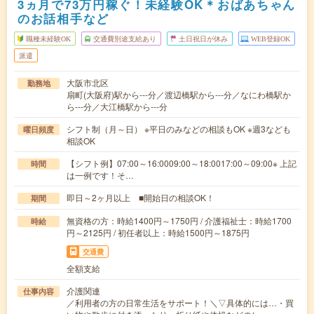
3ヵ月で73万円稼ぐ！未経験OK＊おばあちゃん
のお話相手など
職種未経験OK
交通費別途支給あり
土日祝日が休み
WEB登録OK
派遣
大阪市北区
勤務地
扇町(大阪府)駅から---分／渡辺橋駅から---分／なにわ橋駅か
ら---分／大江橋駅から---分
シフト制（月～日） ※平日のみなどの相談もOK ※週3なども
曜日頻度
相談OK
【シフト例】07:00～16:0009:00～18:0017:00～09:00※ 上記
時間
は一例です！そ…
即日～2ヶ月以上 ■開始日の相談OK！
期間
無資格の方：時給1400円～1750円 / 介護福祉士：時給1700
時給
円～2125円 / 初任者以上：時給1500円～1875円
交通費
全額支給
介護関連
仕事内容
／利用者の方の日常生活をサポート！＼▽具体的には…・買