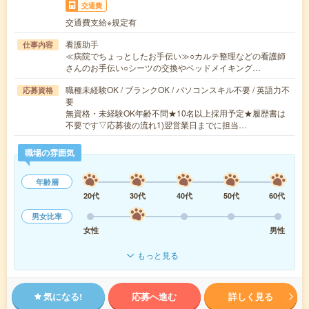
交通費
交通費支給※規定有
看護助手
仕事内容
≪病院でちょっとしたお手伝い≫○カルテ整理などの看護師
さんのお手伝い○シーツの交換やベッドメイキング…
職種未経験OK / ブランクOK / パソコンスキル不要 / 英語力不
応募資格
要
無資格・未経験OK年齢不問★10名以上採用予定★履歴書は
不要です▽応募後の流れ1)翌営業日までに担当…
職場の雰囲気
年齢層
20代
30代
40代
50代
60代
男女比率
女性
男性
もっと見る
気になる!
応募へ進む
詳しく見る