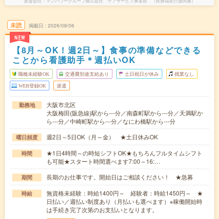
派遣会社
マンパワーグループ株式会社 ケアサービス事業部 （医療福祉介護関連）
未読
掲載日
2026/08/06
NEW
【8月～OK！週2日～】食事の準備などできる
ことから看護助手＊週払いOK
職種未経験OK
交通費別途支給あり
土日祝日が休み
残業なし
WEB登録OK
派遣
大阪市北区
勤務地
大阪梅田(阪急線)駅から---分／南森町駅から---分／天満駅か
ら---分／中崎町駅から---分／なにわ橋駅から---分
週2日～5日OK（月～金） ★土日休みOK
曜日頻度
★1日4時間～の時短シフトOK★もちろんフルタイムシフト
時間
も可能★スタート時間選べます7:00～16:…
長期のお仕事です。開始日はご相談ください！ ★急募
期間
無資格未経験：時給1400円～ 経験者：時給1450円～ ★
時給
日払い／週払い制度あり（月払いも選べます）※稼働開始時
は手続き完了次第のお支払いとなります。