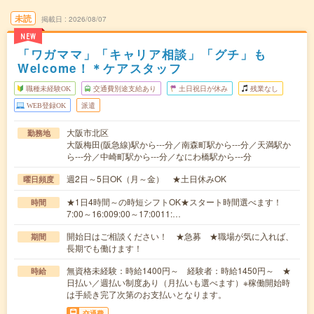
未読
掲載日
2026/08/07
NEW
「ワガママ」「キャリア相談」「グチ」も
Welcome！＊ケアスタッフ
職種未経験OK
交通費別途支給あり
土日祝日が休み
残業なし
WEB登録OK
派遣
大阪市北区
勤務地
大阪梅田(阪急線)駅から---分／南森町駅から---分／天満駅か
ら---分／中崎町駅から---分／なにわ橋駅から---分
週2日～5日OK（月～金） ★土日休みOK
曜日頻度
★1日4時間～の時短シフトOK★スタート時間選べます！
時間
7:00～16:009:00～17:0011:…
開始日はご相談ください！ ★急募 ★職場が気に入れば、
期間
長期でも働けます！
無資格未経験：時給1400円～ 経験者：時給1450円～ ★
時給
日払い／週払い制度あり（月払いも選べます）※稼働開始時
は手続き完了次第のお支払いとなります。
交通費