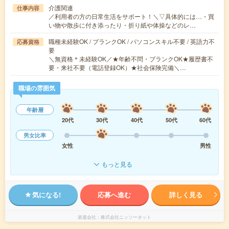
介護関連
仕事内容
／利用者の方の日常生活をサポート！＼▽具体的には…・買
い物や散歩に付き添ったり・折り紙や体操などのレ…
職種未経験OK / ブランクOK / パソコンスキル不要 / 英語力不
応募資格
要
＼無資格＊未経験OK／★年齢不問・ブランクOK★履歴書不
要・来社不要（電話登録OK）★社会保険完備＼…
職場の雰囲気
年齢層
20代
30代
40代
50代
60代
男女比率
女性
男性
もっと見る
気になる!
応募へ進む
詳しく見る
派遣会社
株式会社ニッソーネット