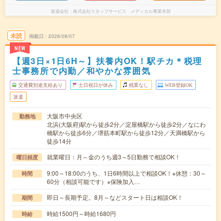
派遣会社
株式会社スタッフサービス メディカル事業本部
未読
掲載日
2026/08/07
NEW
【週3日×1日6H～】扶養内OK！駅チカ＊税理
士事務所で内勤／和やかな雰囲気
交通費別途支給あり
土日祝日が休み
残業なし
WEB登録OK
派遣
大阪市中央区
勤務地
北浜(大阪府)駅から徒歩2分／淀屋橋駅から徒歩2分／なにわ
橋駅から徒歩6分／堺筋本町駅から徒歩12分／天満橋駅から
徒歩14分
就業曜日：月～金のうち週3～5日勤務で相談OK！
曜日頻度
9:00～18:00のうち、1日6時間以上で相談OK！※休憩：30～
時間
60分（相談可能です）※保険加入…
即日～長期予定。8月～などスタート日は相談OK！
期間
時給1500円～時給1680円
時給