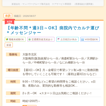
派遣会社
マンパワーグループ株式会社 ケアサービス事業部 （医療福祉介護関連）
未読
掲載日
2026/08/07
NEW
【年齢不問＊週3日～OK】病院内でカルテ運び
＊メッセンジャー
職種未経験OK
交通費別途支給あり
土日祝日が休み
WEB登録OK
派遣
大阪市北区
勤務地
大阪梅田(阪急線)駅から---分／南森町駅から---分／天満駅か
ら---分／中崎町駅から---分／なにわ橋駅から---分
【週3日～OK】月～金曜日で希望シフト制 ※徐々に勤務回数
曜日頻度
を増やしていくことも可能です！（最初は週3日からなど）
9:00～17:00など※ご希望の時間帯をご相談ください。※日
時間
勤、夜勤のみ、変則的な勤務等も相談OK…
2ヶ月～OK ※スタート日はお気軽にご相談ください！
期間
時給1200円～
時給