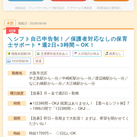
派遣会社
マンパワーグループ株式会社 ケアサービス事業部 （医療福祉介護関連）
未読
掲載日
2026/08/06
NEW
＼シフト自己申告制！／保護者対応なしの保育
士サポート＊週2日×3時間～OK！
職種未経験OK
交通費別途支給あり
土日祝日が休み
残業なし
WEB登録OK
派遣
大阪市北区
勤務地
中之島駅から---分／中崎町駅から---分／渡辺橋駅から---分／
なにわ橋駅から---分／大江橋駅から---分
【急募】月～金で週2日～勤務
曜日頻度
★1日3時間～OK♪ 残業はありません！ 【選べるシフト例】7
時間
～19時の間で「1日3時間～」OK♪ …
【急募】即日～長期まで大歓迎！ まずは、希望を聞かせてく
期間
ださいね！
時給1700円～ ◇日払いOK
時給