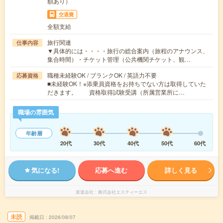
額あり）
交通費
全額支給
旅行関連
仕事内容
▼具体的には・・・・旅行の総合案内（旅程のアナウンス、
集合時間）・チケット管理（公共機関チケット、観…
職種未経験OK / ブランクOK / 英語力不要
応募資格
■未経験OK！※添乗員資格をお持ちでない方は取得していた
だきます。 資格取得試験受講（所属営業所に…
職場の雰囲気
年齢層
20代
30代
40代
50代
60代
気になる!
応募へ進む
詳しく見る
派遣会社
株式会社エスティーエス
未読
掲載日
2026/08/07