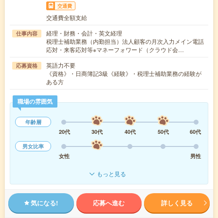
交通費
交通費全額支給
経理・財務・会計・英文経理
仕事内容
税理士補助業務（内勤担当）法人顧客の月次入力メイン電話
応対・来客応対等※マネーフォワード（クラウド会…
英語力不要
応募資格
《資格》・日商簿記3級《経験》・税理士補助業務の経験が
ある方
職場の雰囲気
年齢層
20代
30代
40代
50代
60代
男女比率
女性
男性
もっと見る
気になる!
応募へ進む
詳しく見る