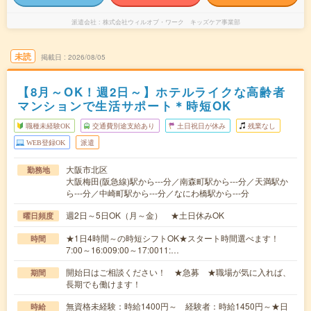
派遣会社
株式会社ウィルオブ・ワーク キッズケア事業部
未読
掲載日
2026/08/05
【8月～OK！週2日～】ホテルライクな高齢者
マンションで生活サポート＊時短OK
職種未経験OK
交通費別途支給あり
土日祝日が休み
残業なし
WEB登録OK
派遣
大阪市北区
勤務地
大阪梅田(阪急線)駅から---分／南森町駅から---分／天満駅か
ら---分／中崎町駅から---分／なにわ橋駅から---分
週2日～5日OK（月～金） ★土日休みOK
曜日頻度
★1日4時間～の時短シフトOK★スタート時間選べます！
時間
7:00～16:009:00～17:0011:…
開始日はご相談ください！ ★急募 ★職場が気に入れば、
期間
長期でも働けます！
無資格未経験：時給1400円～ 経験者：時給1450円～★日
時給