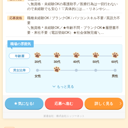
＼無資格・未経験OKの看護助手／医療行為は一切行わない
ので未経験でも安心！▽具体的には…・リネンやシ…
職種未経験OK / ブランクOK / パソコンスキル不要 / 英語力不
応募資格
要
＼無資格＊未経験OK／★年齢不問・ブランクOK★履歴書不
要・来社不要（電話登録OK）★社会保険完備＼…
職場の雰囲気
年齢層
20代
30代
40代
50代
60代
男女比率
女性
男性
もっと見る
気になる!
応募へ進む
詳しく見る
派遣会社
株式会社ニッソーネット