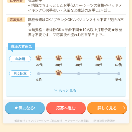
仕事内容
≪病院でちょっとしたお手伝い≫○シーツの交換やベッドメ
イキング〇お手洗い・入浴など生活のお手伝い○診…
職種未経験OK / ブランクOK / パソコンスキル不要 / 英語力不
応募資格
要
≪無資格・未経験OK≫年齢不問★10名以上採用予定★履歴
書は不要です。▽応募後の流れ1)翌営業日まで…
職場の雰囲気
年齢層
20代
30代
40代
50代
60代
男女比率
女性
男性
もっと見る
気になる!
応募へ進む
詳しく見る
派遣会社
マンパワーグループ株式会社 ケアサービス事業部 （医療福祉介護関連）