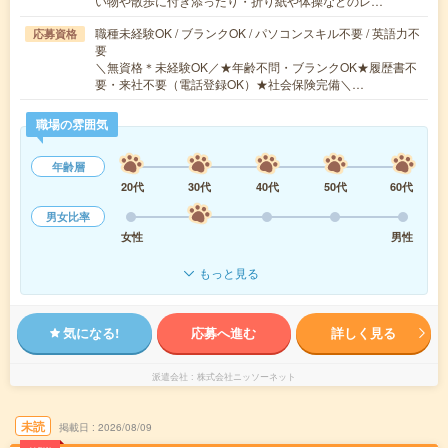
い物や散歩に付き添ったり・折り紙や体操などのレ…
職種未経験OK / ブランクOK / パソコンスキル不要 / 英語力不
応募資格
要
＼無資格＊未経験OK／★年齢不問・ブランクOK★履歴書不
要・来社不要（電話登録OK）★社会保険完備＼…
職場の雰囲気
年齢層
20代
30代
40代
50代
60代
男女比率
女性
男性
もっと見る
気になる!
応募へ進む
詳しく見る
派遣会社
株式会社ニッソーネット
未読
掲載日
2026/08/09