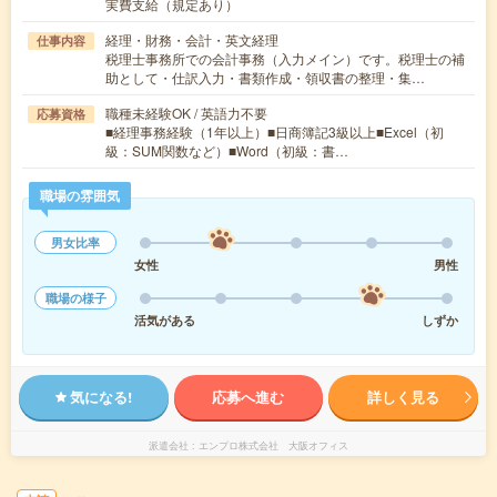
実費支給（規定あり）
経理・財務・会計・英文経理
仕事内容
税理士事務所での会計事務（入力メイン）です。税理士の補
助として・仕訳入力・書類作成・領収書の整理・集…
職種未経験OK / 英語力不要
応募資格
■経理事務経験（1年以上）■日商簿記3級以上■Excel（初
級：SUM関数など）■Word（初級：書…
職場の雰囲気
男女比率
女性
男性
職場の様子
活気がある
しずか
気になる!
応募へ進む
詳しく見る
派遣会社
エンプロ株式会社 大阪オフィス