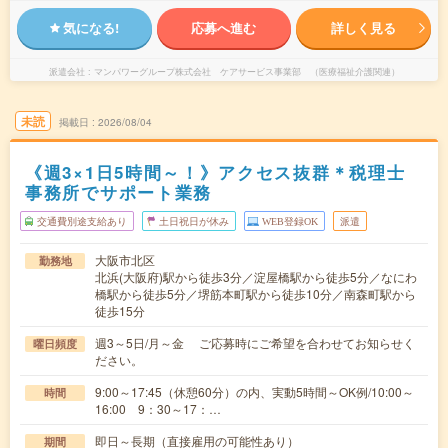
気になる!
応募へ進む
詳しく見る
派遣会社
マンパワーグループ株式会社 ケアサービス事業部 （医療福祉介護関連）
未読
掲載日
2026/08/04
《週3×1日5時間～！》アクセス抜群＊税理士
事務所でサポート業務
交通費別途支給あり
土日祝日が休み
WEB登録OK
派遣
大阪市北区
勤務地
北浜(大阪府)駅から徒歩3分／淀屋橋駅から徒歩5分／なにわ
橋駅から徒歩5分／堺筋本町駅から徒歩10分／南森町駅から
徒歩15分
週3～5日/月～金 ご応募時にご希望を合わせてお知らせく
曜日頻度
ださい。
9:00～17:45（休憩60分）の内、実動5時間～OK例/10:00～
時間
16:00 9：30～17：…
即日～長期（直接雇用の可能性あり）
期間