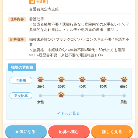
交通費
交通費規定内支給
看護助手
仕事内容
／知識＆経験不要＊医療行為なし病院内でのお手伝い！＼▽
具体的なお仕事は…・カルテや処方薬の運搬・備品…
職種未経験OK / ブランクOK / パソコンスキル不要 / 英語力不
応募資格
要
＼無資格・未経験OK／※年齢不問※50代・60代の方も活躍
中！※履歴書不要・来社不要で電話相談もOK…
職場の雰囲気
年齢層
20代
30代
40代
50代
60代
男女比率
女性
男性
もっと見る
気になる!
応募へ進む
詳しく見る