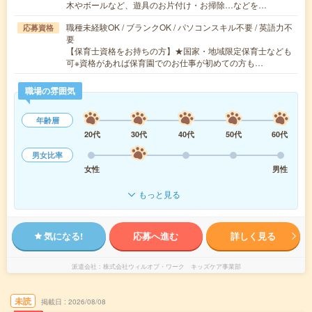
木やボールなど、遊具のお片付け・お掃除…などを…
職種未経験OK / ブランクOK / パソコンスキル不要 / 英語力不
応募資格
要
【保育士資格をお持ちの方】★国家・地域限定保育士なども
可※資格があれば保育園でのお仕事が初めての方も…
職場の雰囲気
年齢層
20代
30代
40代
50代
60代
男女比率
女性
男性
もっと見る
気になる!
応募へ進む
詳しく見る
派遣会社
株式会社ウィルオブ・ワーク キッズケア事業部
未読
掲載日
2026/08/08