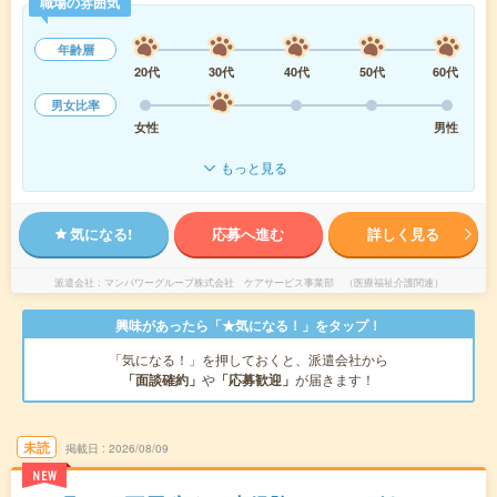
職場の雰囲気
年齢層
20代
30代
40代
50代
60代
男女比率
女性
男性
もっと見る
気になる!
応募へ進む
詳しく見る
派遣会社
マンパワーグループ株式会社 ケアサービス事業部 （医療福祉介護関連）
興味があったら「★気になる！」をタップ！
「気になる！」を押しておくと、派遣会社から
「面談確約」
や
「応募歓迎」
が届きます！
未読
掲載日
2026/08/09
NEW