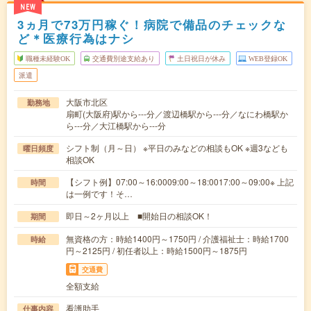
NEW
3ヵ月で73万円稼ぐ！病院で備品のチェックな
ど＊医療行為はナシ
職種未経験OK
交通費別途支給あり
土日祝日が休み
WEB登録OK
派遣
大阪市北区
勤務地
扇町(大阪府)駅から---分／渡辺橋駅から---分／なにわ橋駅か
ら---分／大江橋駅から---分
シフト制（月～日） ※平日のみなどの相談もOK ※週3なども
曜日頻度
相談OK
【シフト例】07:00～16:0009:00～18:0017:00～09:00※ 上記
時間
は一例です！そ…
即日～2ヶ月以上 ■開始日の相談OK！
期間
無資格の方：時給1400円～1750円 / 介護福祉士：時給1700
時給
円～2125円 / 初任者以上：時給1500円～1875円
交通費
全額支給
看護助手
仕事内容