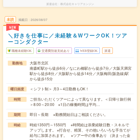
派遣会社
株式会社キャリアエンジン
未読
掲載日
2026/08/07
NEW
＼好きを仕事に／未経験＆WワークOK！ツア
ーコンダクター
職種未経験OK
交通費別途支給あり
WEB登録OK
派遣
大阪市北区
勤務地
南森町駅から徒歩6分／なにわ橋駅から徒歩7分／大阪天満宮
駅から徒歩8分／大阪駅から徒歩14分／大阪梅田(阪急線)駅
から徒歩15分
＜シフト制＞ 月3～4日勤務もOK！
曜日頻度
ご担当いただくツアーによって異なります。＜日帰り旅行例
時間
＞8:00～20:00 ※1日の稼働時間は平均…
即日～長期 ※勤務開始日はご相談ください。
期間
時給1350円～1550円 ※時間給は添乗経験日数・スキルで
時給
アップします。 ※打合せ、精算、その他いろいろな手当てが
給与に加算されます。 ※ツアー中の食事あり （決まった金