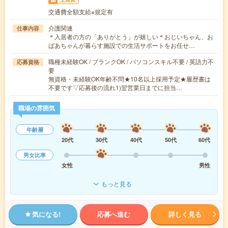
交通費全額支給※規定有
介護関連
仕事内容
＊入居者の方の「ありがとう」が嬉しい＊おじいちゃん、お
ばあちゃんが暮らす施設での生活サポートをお任せ…
職種未経験OK / ブランクOK / パソコンスキル不要 / 英語力不
応募資格
要
無資格・未経験OK年齢不問★10名以上採用予定★履歴書は
不要です▽応募後の流れ1)翌営業日までに担当…
職場の雰囲気
年齢層
20代
30代
40代
50代
60代
男女比率
女性
男性
もっと見る
気になる!
応募へ進む
詳しく見る