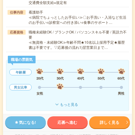
交通費全額支給※規定有
看護助手
仕事内容
≪病院でちょっとしたお手伝い≫〇お手洗い・入浴など生活
のお手伝い○診察室への付き添い○食事のサポート…
職種未経験OK / ブランクOK / パソコンスキル不要 / 英語力不
応募資格
要
≪無資格・未経験OK≫年齢不問★10名以上採用予定★履歴
書は不要です。▽応募後の流れ1)翌営業日まで…
職場の雰囲気
年齢層
20代
30代
40代
50代
60代
男女比率
女性
男性
もっと見る
気になる!
応募へ進む
詳しく見る