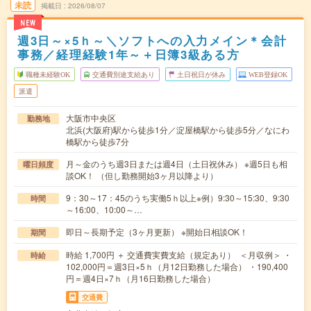
未読
掲載日
2026/08/07
NEW
週3日～×5ｈ～＼ソフトへの入力メイン＊会計
事務／経理経験1年～＋日簿3級ある方
職種未経験OK
交通費別途支給あり
土日祝日が休み
WEB登録OK
派遣
大阪市中央区
勤務地
北浜(大阪府)駅から徒歩1分／淀屋橋駅から徒歩5分／なにわ
橋駅から徒歩7分
月～金のうち週3日または週4日（土日祝休み） ※週5日も相
曜日頻度
談OK！ （但し勤務開始3ヶ月以降より）
9：30～17：45のうち実働5ｈ以上※例）9:30～15:30、9:30
時間
～16:00、10:00～…
即日～長期予定（3ヶ月更新） ※開始日相談OK！
期間
時給 1,700円 ＋ 交通費実費支給（規定あり） ＜月収例＞ ・
時給
102,000円＝週3日×5ｈ（月12日勤務した場合） ・190,400
円＝週4日×7ｈ（月16日勤務した場合）
交通費