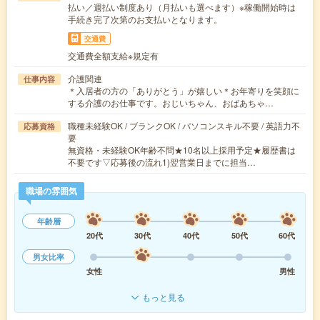
払い／週払い制度あり（月払いも選べます）※稼働開始時は
手続き完了次第のお支払いとなります。
交通費
交通費全額支給※規定有
介護関連
仕事内容
＊入居者の方の「ありがとう」が嬉しい＊お年寄りを笑顔に
する介護のお仕事です。おじいちゃん、おばあちゃ…
職種未経験OK / ブランクOK / パソコンスキル不要 / 英語力不
応募資格
要
無資格・未経験OK年齢不問★10名以上採用予定★履歴書は
不要です▽応募後の流れ1)翌営業日までに担当…
職場の雰囲気
年齢層
20代
30代
40代
50代
60代
男女比率
女性
男性
もっと見る