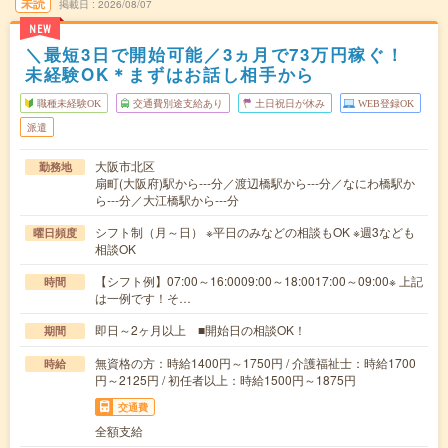
未読
掲載日
2026/08/07
NEW
＼最短3日で開始可能／3ヵ月で73万円稼ぐ！
未経験OK＊まずはお話し相手から
職種未経験OK
交通費別途支給あり
土日祝日が休み
WEB登録OK
派遣
大阪市北区
勤務地
扇町(大阪府)駅から---分／渡辺橋駅から---分／なにわ橋駅か
ら---分／大江橋駅から---分
シフト制（月～日） ※平日のみなどの相談もOK ※週3なども
曜日頻度
相談OK
【シフト例】07:00～16:0009:00～18:0017:00～09:00※ 上記
時間
は一例です！そ…
即日～2ヶ月以上 ■開始日の相談OK！
期間
無資格の方：時給1400円～1750円 / 介護福祉士：時給1700
時給
円～2125円 / 初任者以上：時給1500円～1875円
交通費
全額支給