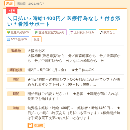
未読
掲載日
2026/08/07
NEW
＼日払い×時給1400円／医療行為なし＊付き添
い＊看護サポート
職種未経験OK
交通費別途支給あり
土日祝日が休み
残業なし
WEB登録OK
派遣
大阪市北区
勤務地
大阪梅田(阪急線)駅から---分／南森町駅から---分／天満駅か
ら---分／中崎町駅から---分／なにわ橋駅から---分
週2日～5日OK（月～金） ★土日休みOK
曜日頻度
★1日4時間～の時短シフトOK★都合に合わせてシフトが決
時間
められますシフト例：7：00～16：009：…
開始日はご相談ください！ ★急募 ★職場が気に入れば、
期間
長期でも働けます！
無資格未経験：時給1400円～ 経験者：時給1450円～ ★
時給
日払い／週払い制度あり（月払いも選べます）※稼働開始時
は手続き完了次第のお支払いとなります。
交通費