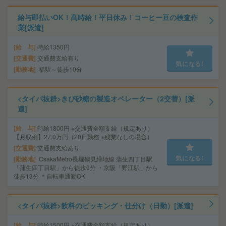
給与即払いOK！高時給！平日休み！コーヒー豆の検査作
業[派遣]
給 与
時給1350円
交通費
交通費支給有り
気になる!
勤務地
福駅～徒歩10分
<タイパ抜群>きび砂糖の製造オペレーター（2交替）[派
遣]
給 与
時給1800円 ※交通費全額支給（規定あり）
【月収例】27.0万円（20日勤務 ※残業なしの場合）
交通費
交通費支給あり
気になる!
勤務地
OsakaMetro長堀鶴見緑地線 蒲生四丁目駅
「蒲生四丁目駅」から徒歩9分 ・京阪「野江駅」から
徒歩13分 ＊自転車通勤OK
<タイパ抜群>飲料のピッキング・仕分け（日勤）[派遣]
給 与
時給1500円 ※交通費全額支給（規定あり）