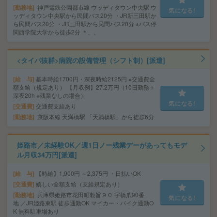
勤務地
神戸電鉄公園都市線 ウッディタウン中央駅 ウ
気になる!
ッディタウン中央駅から民間バス20分 ・JR新三田駅か
ら民間バス20分 ・JR三田駅から民間バス20分 ※バス停
関西学院大学から徒歩2分 ＊、、
<タイパ抜群>病院の設備管理（シフト制）[派遣]
給 与
基本時給1700円・深夜時給2125円 ※交通費全
額支給（規定あり） 【月収例】27.2万円（10日勤務＋
深夜20h ※残業なしの場合）
気になる!
交通費
交通費支給あり
勤務地
京阪本線 天満橋駅 「天満橋駅」から徒歩6分
姫路市／未経験OK／週1日ノー残業デーがあってもモデ
ル月収34万円[派遣]
給 与
【時給】1,900円 ～2,375円 ・日払いOK
交通費
嬉しい全額支給（支給規定あり）
勤務地
兵庫県姫路市花田町勅旨９０ 字橋爪90番
気になる!
地 ／JR姫路東駅 徒歩通勤OK マイカー・バイク通勤O
K 無料駐車場あり