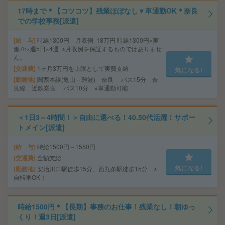
17時まで＊【コツコツ】残業ほぼなし▼車通勤OK＊奈良
での学校事務[派遣]
給 与
時給1300円 月収例 18万円 時給1300円×実
働7h×週5日×4週 ※月収例を保証するものではありませ
ん。
交通費
1ヶ月3万円を上限として実費支給
気になる!
勤務地
関西本線(亀山－難波) 奈良 バス15分 奈
良線 近鉄奈良 バス10分 ※車通勤可能
＜1日3～4時間！＞自由に選べる！40.50代活躍！サポー
トメイン[派遣]
給 与
時給1500円～1550円
交通費
全額支給
気になる!
勤務地
安治川口駅徒歩15分、西九条駅徒歩15分 ※
自転車OK！
時給1500円＊【長期】事務のお仕事！残業なし！朝ゆっ
くり！週3日[派遣]