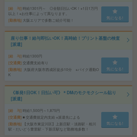
給 与
時給1301円～ ◎全額日払いOK！※1日1万円
以上！※お仕事によって異なります。
気になる!
勤務地
大阪エリアで多数ご紹介可能！
座り仕事！給与即払いOK！高時給！プリント基盤の検査
[派遣]
給 与
時給1300円
交通費
交通費支給有り
気になる!
勤務地
大阪府大阪市西成区徒歩10分 ※バイク通勤O
K
《単発1日OK！日払い可》＊DMのモクモクシール貼り
[派遣]
給 与
時給1,500円～1,875円
交通費
■ 交通費規定内支給 ※派遣先による
気になる!
勤務地
【大阪市東淀川区】上新庄駅・淡路駅・相川
駅・だいどう豊里駅・下新庄駅など勤務地多数！