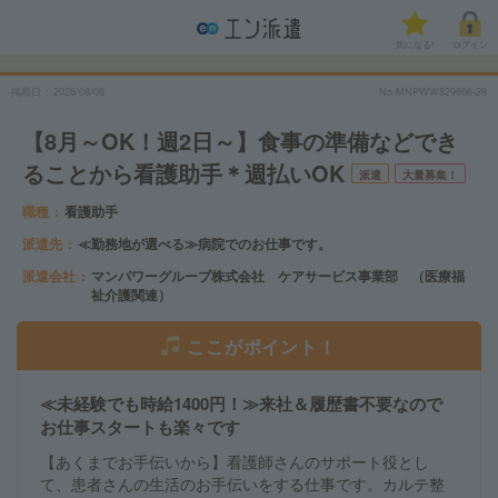
気になる!
ログイン
掲載日
2026/08/06
No.MNPWW829666-28
【8月～OK！週2日～】食事の準備などでき
ることから看護助手＊週払いOK
派遣
大量募集！
職種
看護助手
派遣先
≪勤務地が選べる≫病院でのお仕事です。
派遣会社
マンパワーグループ株式会社 ケアサービス事業部 （医療福
祉介護関連）
ここがポイント！
≪未経験でも時給1400円！≫来社＆履歴書不要なので
お仕事スタートも楽々です
【あくまでお手伝いから】看護師さんのサポート役とし
て、患者さんの生活のお手伝いをする仕事です。カルテ整