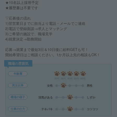
★10名以上採用予定
★履歴書は不要です
▽応募後の流れ
1)翌営業日までに担当より電話・メールでご連絡
2)電話で登録面談→求人とマッチング
3)ご希望の施設で、職場見学
4)就業決定→勤務開始
応募→就業まで最短3日＆10日後に給料GETも可！
開始希望日はご相談ください。1か月以上先の相談もOK！
職場の雰囲気
年齢層
20代
30代
40代
50代
60代
男女比率
女性
男性
職場の様子
活気がある
しずか
仕事の仕方
テキパキ
コツコツ