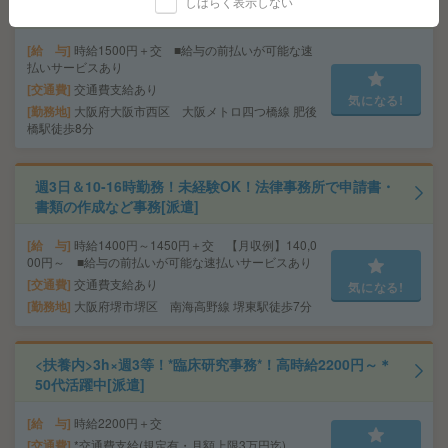
しばらく表示しない
クなど＊時給1500円[派遣]
給 与
時給1500円＋交 ■給与の前払いが可能な速
払いサービスあり
交通費
交通費支給あり
気になる!
勤務地
大阪府大阪市西区 大阪メトロ四つ橋線 肥後
橋駅徒歩8分
週3日＆10-16時勤務！未経験OK！法律事務所で申請書・
書類の作成など事務[派遣]
給 与
時給1400円～1450円＋交 【月収例】140,0
00円～ ■給与の前払いが可能な速払いサービスあり
交通費
交通費支給あり
気になる!
勤務地
大阪府堺市堺区 南海高野線 堺東駅徒歩7分
<扶養内>3h×週3等！*臨床研究事務*！高時給2200円～＊
50代活躍中[派遣]
給 与
時給2200円＋交
交通費
*交通費支給(規定有・月額上限3万円迄)