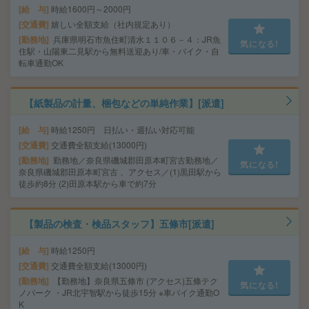
給 与
時給1600円～2000円
交通費
嬉しい全額支給（社内規定あり）
勤務地
兵庫県明石市魚住町清水１１０６－４：JR魚
気になる!
住駅・山陽東二見駅から無料送迎あり/車・バイク・自
転車通勤OK
【紙製品の計量、梱包などの単純作業】[派遣]
給 与
時給1250円 日払い・週払い対応可能
交通費
交通費全額支給(13000円)
勤務地
勤務地／奈良県磯城郡田原本町宮古勤務地／
気になる!
奈良県磯城郡田原本町宮古 、アクセス／(1)黒田駅から
徒歩約8分 (2)田原本駅から車で約7分
【製品の検査・検品スタッフ】五條市[派遣]
給 与
時給1250円
交通費
交通費全額支給(13000円)
勤務地
【勤務地】奈良県五條市 (アクセス)五條テク
気になる!
ノパーク ・JR北宇智駅から徒歩15分 ※車バイク通勤O
K