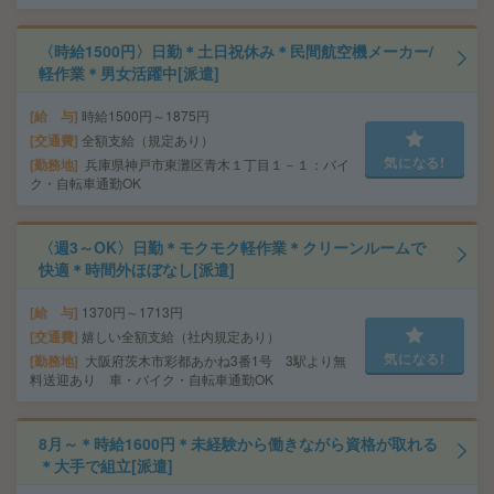
〈時給1500円〉日勤＊土日祝休み＊民間航空機メーカー/
軽作業＊男女活躍中[派遣]
給 与
時給1500円～1875円
交通費
全額支給（規定あり）
気になる!
勤務地
兵庫県神戸市東灘区青木１丁目１－１：バイ
ク・自転車通勤OK
〈週3～OK〉日勤＊モクモク軽作業＊クリーンルームで
快適＊時間外ほぼなし[派遣]
給 与
1370円～1713円
交通費
嬉しい全額支給（社内規定あり）
気になる!
勤務地
大阪府茨木市彩都あかね3番1号 3駅より無
料送迎あり 車・バイク・自転車通勤OK
8月～＊時給1600円＊未経験から働きながら資格が取れる
＊大手で組立[派遣]