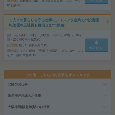
勤務地
彦根市高宮町 近江鉄道多賀線 スクリーン
駅 徒歩6分
＼人々の暮らしを守る仕事に／インフラ企業での設備運
転管理＠正社員も目指せます[派遣]
給 与
時給1,600円 月収例：1,600円×20日×8.0時
間＝256,000円＋残業代
交通費
嬉しい全額支給です。
気になる!
勤務地
ＪＲ片町線 「寝屋川公園駅」 徒歩 13分 ※バ
イク、自転車通勤OK
その他、こちらのお仕事もオススメです
北区のお仕事
阪急神戸本線のお仕事
大阪梅田(阪急線)駅のお仕事