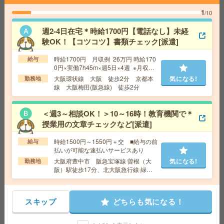
1
/10
＼8名募集／未経験OK！大手企業＊健康診断結果データ
週2-4日在宅＊時給1700円【電話なし】未経
チェック等[派遣]
験OK！【コツコツ】書類チェック[派遣]
給 与
時給1600円＋交 【月収例】316,000円～ ■
時給1700円 月収例 26万円 時給170
給与
給与の前払いが可能な速払いサービスあり
0円×実働7h45m×週5日×4週 ※月収例
交通費
交通費支給あり
を保証するものではありません。
大阪環状線 大阪 徒歩2分 京都本
気になる!
勤務地
気になる!
勤務地
大阪府大阪市中央区 大阪メトロ御堂筋線 心
線 大阪梅田(阪急線) 徒歩2分
斎橋駅徒歩7分、大阪メトロ御堂筋線 本町駅徒歩7分
＜週3～相談OK！＞10～16時！教育機関で＊
【オープニング募集】おばあちゃんのお散歩付き添いも
授業用の文章チェックなど[派遣]
仕事の1つ[派遣]
時給1500円～1550円＋交 ■給与の前
給与
払いが可能な速払いサービスあり
給 与
無資格未経験：時給1400円～ ■週払いOK
■扶養内OK ■日収1万1200円以上
大阪府豊中市 阪急宝塚線 曽根（大
気になる!
勤務地
阪）駅徒歩17分、北大阪急行線 緑地
交通費
交通費全額支給
気になる!
公園駅徒歩9分
勤務地
【大阪市天王寺区】天王寺・大阪上本町・鶴
橋・玉造・寺田町など勤務地多数！
スキップ
どちらも気になる！
＜7名募集＞未経験OK＊残業ほぼなし＊審査書類チェッ