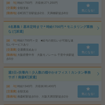
給 与
時給1750円 月収例 271,250円
交通費
全額支給
気になる!
勤務地
谷町四丁目駅徒歩2分、天満橋駅徒歩8分
4名募集！基本定時まで＊時給1700円＊モニタリング業務
など[派遣]
給 与
時給1700円＋交 ■給与の前払いが可能な速
払いサービスあり
交通費
交通費支給あり
気になる!
勤務地
大阪府豊中市 大阪モノレール 千里中央駅徒
歩5分
週3日×扶養内！少人数の穏やかオフィス！カンタン事務
サポ！南森町[派遣]
給 与
時給1340円 月収例 80,400円
交通費
全額支給
気になる!
勤務地
南森町駅徒歩5分、大阪天満宮駅徒歩2分