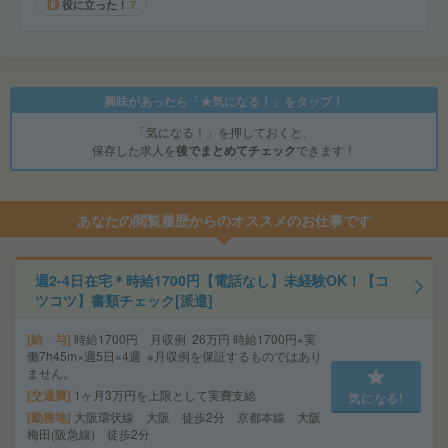
役に立った！
7
興味があったら「★気になる！」をタップ！
「気になる！」を押しておくと、
保存した求人を
後でまとめてチェック
できます！
あなたの閲覧履歴からのオススメのお仕事です
週2-4日在宅＊時給1700円【電話なし】未経験OK！【コ
ツコツ】書類チェック[派遣]
給 与
時給1700円 月収例 26万円 時給1700円×実
働7h45m×週5日×4週 ※月収例を保証するものではあり
ません。
交通費
1ヶ月3万円を上限として実費支給
気になる!
勤務地
大阪環状線 大阪 徒歩2分 京都本線 大阪
梅田(阪急線) 徒歩2分