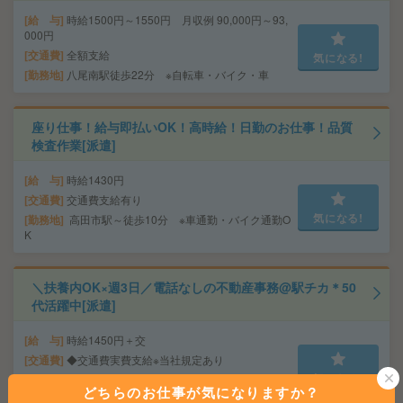
給 与
時給1500円～1550円 月収例 90,000円～93,
000円
交通費
全額支給
気になる!
勤務地
八尾南駅徒歩22分 ※自転車・バイク・車
座り仕事！給与即払いOK！高時給！日勤のお仕事！品質
検査作業[派遣]
給 与
時給1430円
交通費
交通費支給有り
気になる!
勤務地
高田市駅～徒歩10分 ※車通勤・バイク通勤O
K
＼扶養内OK×週3日／電話なしの不動産事務@駅チカ＊50
代活躍中[派遣]
給 与
時給1450円＋交
交通費
◆交通費実費支給※当社規定あり
気になる!
勤務地
JR神戸線・京都線・琵琶湖線 茨木駅 徒歩4分/
どちらのお仕事が気になりますか？
阪急京都本線 茨木市駅 バス8分＋徒歩2分