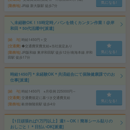
気になる!
勤務地
JR線 新大阪駅 徒歩7分
＼未経験OK！15時定時／パンを焼くカンタン作業！@岸
和田＊50代活躍中[派遣]
給 与
時給1450円＋交
交通費
◆交通費実費支給※当社規定あり
気になる!
勤務地
JR阪和線 東岸和田駅 徒歩12分/南海本線 岸和
田駅 徒歩17分
時給1450円＊未経験OK＊共済組合にて保険健康課でのお
仕事[派遣]
給 与
時給1450円 ※月収例 225000円～
交通費
交通費規定に基づき交通費支給
気になる!
勤務地
畝傍御陵前駅 徒歩4分
【1日頑張れば1万円以上】週1～OK！簡単シール貼りの
おしごと！＊日払いOK[派遣]