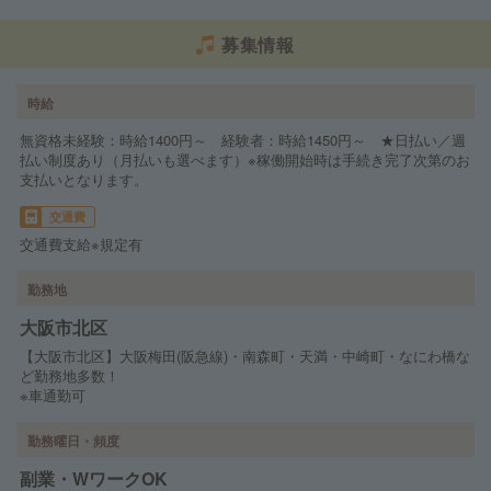
募集情報
時給
無資格未経験：時給1400円～ 経験者：時給1450円～ ★日払い／週
払い制度あり（月払いも選べます）※稼働開始時は手続き完了次第のお
支払いとなります。
交通費
交通費支給※規定有
勤務地
大阪市北区
【大阪市北区】大阪梅田(阪急線)・南森町・天満・中崎町・なにわ橋な
ど勤務地多数！
※車通勤可
勤務曜日・頻度
副業・WワークOK