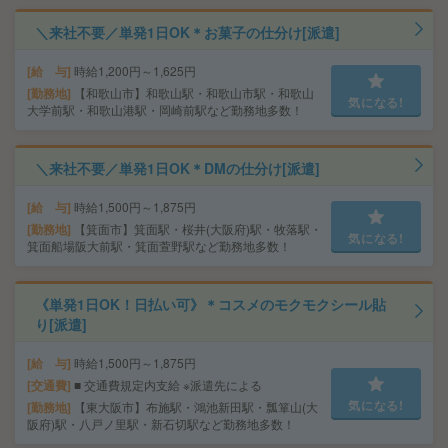
＼来社不要／単発1日OK＊お菓子の仕分け[派遣]
給 与
時給1,200円～1,625円
勤務地
【和歌山市】和歌山駅・和歌山市駅・和歌山
気になる!
大学前駅・和歌山港駅・岡崎前駅など勤務地多数！
＼来社不要／単発1日OK＊DMの仕分け[派遣]
給 与
時給1,500円～1,875円
勤務地
【箕面市】箕面駅・桜井(大阪府)駅・牧落駅・
気になる!
箕面船場阪大前駅・箕面萱野駅など勤務地多数！
《単発1日OK！日払い可》＊コスメのモクモクシール貼
り[派遣]
給 与
時給1,500円～1,875円
交通費
■ 交通費規定内支給 ※派遣先による
気になる!
勤務地
【東大阪市】布施駅・鴻池新田駅・瓢箪山(大
阪府)駅・八戸ノ里駅・新石切駅など勤務地多数！