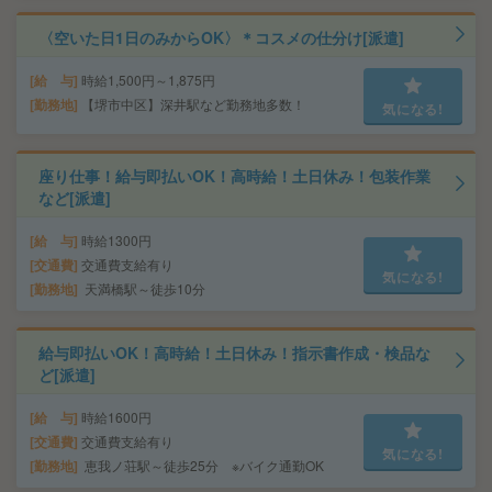
〈空いた日1日のみからOK〉＊コスメの仕分け[派遣]
給 与
時給1,500円～1,875円
勤務地
【堺市中区】深井駅など勤務地多数！
気になる!
座り仕事！給与即払いOK！高時給！土日休み！包装作業
など[派遣]
給 与
時給1300円
交通費
交通費支給有り
気になる!
勤務地
天満橋駅～徒歩10分
給与即払いOK！高時給！土日休み！指示書作成・検品な
ど[派遣]
給 与
時給1600円
交通費
交通費支給有り
気になる!
勤務地
恵我ノ荘駅～徒歩25分 ※バイク通勤OK