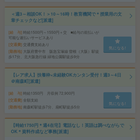
＜週3～相談OK！＞10～16時！教育機関で＊授業用の文
章チェックなど[派遣]
給 与
時給1500円～1550円＋交 ■給与の前払いが
可能な速払いサービスあり
交通費
交通費支給あり
気になる!
勤務地
大阪府豊中市 阪急宝塚線 曽根（大阪）駅徒
歩17分、北大阪急行線 緑地公園駅徒歩9分
【レア求人】扶養枠×未経験OKカンタン受付！週3～4日
＠南森町[派遣]
給 与
時給1350円 月収例 72,900円
交通費
全額支給
気になる!
勤務地
南森町駅徒歩7分、扇町駅徒歩5分
【時給1750円＊週4在宅】電話なし！英語は調べながらで
OK＊資料作成など事務[派遣]