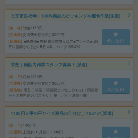
香芝市良福寺｜100均商品のピッキングや梱包作業[派遣]
給 与
時給1150円
交通費
交通費全額支給(13000円)
気になる!
勤務地
■勤務地■ 奈良県香芝市良福寺■アクセス■ JR
五位堂駅から徒歩15分 ※車、バイク通勤OK
香芝｜病院内作業スタッフ募集！[派遣]
給 与
時給1230円
交通費
交通費全額支給(13000円)
気になる!
勤務地
香芝市関屋／関屋駅より徒歩約15分！関屋駅
からの無料送迎バスあり！ 車、バイク通勤可能
1400円☆手の平サイズ商品の仕分け_H125751[派遣]
給 与
1400円
交通費
上限あり(月額)30,000円
気になる!