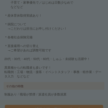
子育て・家事優先で／はじめは日数少なめで
などなど
＊産休育休取得実績あり！
＊病院について
→こだわりは担当にお申し付けください！
＊各種社会保険完備
＊直接雇用への切り替え
→ご希望があれば調整可能です
20代・30代・40代・50代・60代・しゅふ・未経験も活躍中！
異業種からの転職者も多いです！
転職例：工場・物流・接客・イベントスタッフ・事務・軽作業・デー
タ入力 などなど
その他の特徴
制服あり / 職場が禁煙 / 派遣社員が多数就業