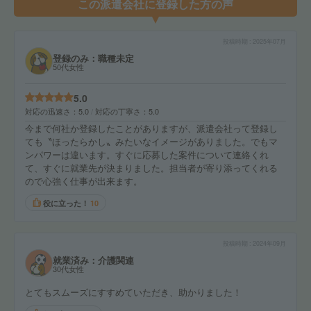
この派遣会社に登録した方の声
投稿時期
2025年07月
登録のみ：職種未定
50代女性
5.0
対応の迅速さ
5.0
対応の丁寧さ
5.0
今まで何社か登録したことがありますが、派遣会社って登録し
ても〝ほったらかし〟みたいなイメージがありました。でもマ
ンパワーは違います。すぐに応募した案件について連絡くれ
て、すぐに就業先が決まりました。担当者が寄り添ってくれる
ので心強く仕事が出来ます。
役に立った！
10
投稿時期
2024年09月
就業済み：介護関連
30代女性
とてもスムーズにすすめていただき、助かりました！