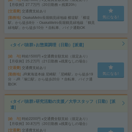
【月収例】27.7万円（20日勤務＋残業20h）
交通費
交通費支給あり
気になる!
勤務地
OsakaMetro長堀鶴見緑地線 横堤駅 「横堤
駅」から徒歩8分 ・OsakaMetro長堀鶴見緑地線 「鶴見
緑地駅」から徒歩10分 ＊自転車、バイク通勤OK
<タイパ抜群>お惣菜調理（日勤）[派遣]
給 与
時給1500円 ※交通費全額支給（規定あり）
【月収例】25.2万円（21日勤務 ※残業なしの場合）
交通費
交通費支給あり
気になる!
勤務地
JR東海道本線 尼崎駅 「尼崎駅」から徒歩19
分 ・JR「塚口駅」から徒歩20分 ＊自転車、バイク通
勤OK
<タイパ抜群>研究活動の支援／大学スタッフ（日勤）[派
遣]
給 与
時給2200円 ※交通費全額支給（規定あり）
【月収例】30.8万円（20日勤務 ※残業なしの場合）
交通費
交通費支給あり