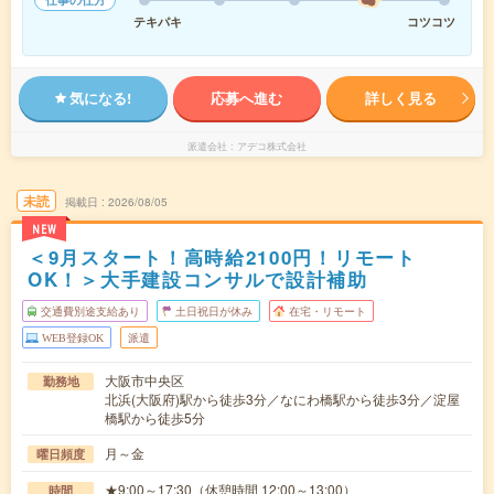
テキパキ
コツコツ
気になる!
応募へ進む
詳しく見る
派遣会社
アデコ株式会社
未読
掲載日
2026/08/05
NEW
＜9月スタート！高時給2100円！リモート
OK！＞大手建設コンサルで設計補助
交通費別途支給あり
土日祝日が休み
在宅・リモート
WEB登録OK
派遣
大阪市中央区
勤務地
北浜(大阪府)駅から徒歩3分／なにわ橋駅から徒歩3分／淀屋
橋駅から徒歩5分
月～金
曜日頻度
★9:00～17:30（休憩時間 12:00～13:00）
時間