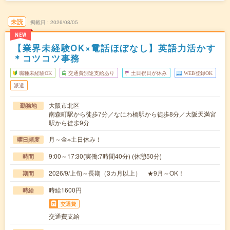
未読
掲載日
2026/08/05
NEW
【業界未経験OK×電話ほぼなし】英語力活かす
＊コツコツ事務
職種未経験OK
交通費別途支給あり
土日祝日が休み
WEB登録OK
派遣
大阪市北区
勤務地
南森町駅から徒歩7分／なにわ橋駅から徒歩8分／大阪天満宮
駅から徒歩9分
月～金※土日休み！
曜日頻度
9:00～17:30(実働:7時間40分) (休憩50分)
時間
2026/9/上旬～長期（3カ月以上） ★9月～OK！
期間
時給1600円
時給
交通費
交通費支給