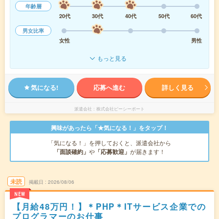
年齢層
20代
30代
40代
50代
60代
男女比率
女性
男性
もっと見る
気になる!
応募へ進む
詳しく見る
派遣会社
株式会社ピーシーポート
興味があったら「★気になる！」をタップ！
「気になる！」を押しておくと、派遣会社から
「面談確約」
や
「応募歓迎」
が届きます！
未読
掲載日
2026/08/06
NEW
【月給48万円！】＊PHP＊ITサービス企業での
プログラマーのお仕事