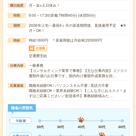
月～金※土日休み！
曜日頻度
9:00～17:30(実働:7時間40分) (休憩50分)
時間
2026/9/上旬～最長6ヶ月の派遣期間後、直接雇用予定 ★9
期間
月～OK！
時給1600円 ＊直雇用後は月給例:220000円
時給
交通費
交通費支給
一般事務
仕事内容
【コンサルティング業界で事務】【主な仕事内容】コツコツ
書類作成のお仕事です。国内向け書類作成業務を担…
職種未経験OK / パソコンスキル不要 / 英語力不要
応募資格
職種未経験OK！業界未経験OK！【こんな方におススメ！ま
ずはご応募ください／歓迎条件】事務経験積みた…
職場の雰囲気
年齢層
20代
30代
40代
50代
60代
仕事の仕方