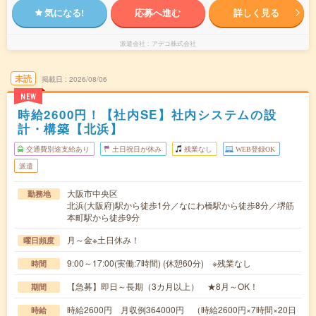
気になる!
応募へ進む
詳しく見る
派遣会社
アデコ株式会社
未読
掲載日
2026/08/06
NEW
時給2600円！【社内SE】社内システムの設
計・構築【北浜】
交通費別途支給あり
土日祝日が休み
残業なし
WEB登録OK
派遣
大阪市中央区
勤務地
北浜(大阪府)駅から徒歩1分／なにわ橋駅から徒歩8分／堺筋
本町駅から徒歩9分
月～金※土日休み！
曜日頻度
9:00～17:00(実働:7時間) (休憩60分) ※残業なし
時間
【急募】即日～長期（3カ月以上） ★8月～OK！
期間
時給2600円 月収例364000円 （時給2600円×7時間×20日
時給