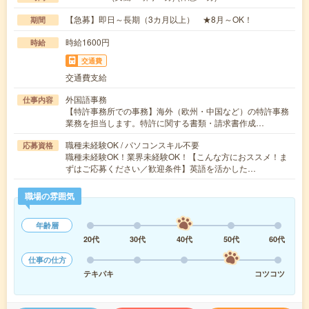
【急募】即日～長期（3カ月以上） ★8月～OK！
期間
時給1600円
時給
交通費
交通費支給
外国語事務
仕事内容
【特許事務所での事務】海外（欧州・中国など）の特許事務
業務を担当します。特許に関する書類・請求書作成…
職種未経験OK / パソコンスキル不要
応募資格
職種未経験OK！業界未経験OK！【こんな方におススメ！ま
ずはご応募ください／歓迎条件】英語を活かした…
職場の雰囲気
年齢層
20代
30代
40代
50代
60代
仕事の仕方
テキパキ
コツコツ