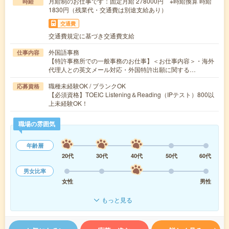
月給制のお仕事です：固定月給 278000円 ※時給換算 時給
時給
1830円（残業代・交通費は別途支給あり）
交通費
交通費規定に基づき交通費支給
外国語事務
仕事内容
【特許事務所での一般事務のお仕事】＜お仕事内容＞・海外
代理人との英文メール対応・外国特許出願に関する…
職種未経験OK / ブランクOK
応募資格
【必須資格】TOEIC Listening＆Reading（IPテスト）800以
上未経験OK！
職場の雰囲気
年齢層
20代
30代
40代
50代
60代
男女比率
女性
男性
もっと見る