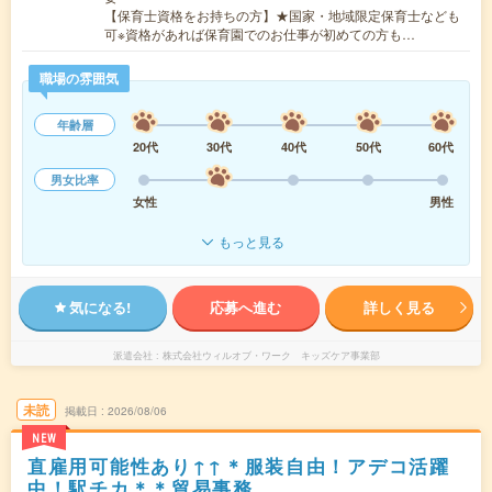
【保育士資格をお持ちの方】★国家・地域限定保育士なども
可※資格があれば保育園でのお仕事が初めての方も…
職場の雰囲気
年齢層
20代
30代
40代
50代
60代
男女比率
女性
男性
もっと見る
気になる!
応募へ進む
詳しく見る
派遣会社
株式会社ウィルオブ・ワーク キッズケア事業部
未読
掲載日
2026/08/06
NEW
直雇用可能性あり↑↑＊服装自由！アデコ活躍
中！駅チカ＊＊貿易事務