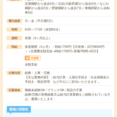
淀屋橋駅から徒歩2分／北浜(大阪府)駅から徒歩2分／なにわ
橋駅から徒歩3分／肥後橋駅から徒歩7分／東梅田駅から自転
車5分
月～金（平日週5日）
曜日頻度
9:00～17:00（休憩60分）
時間
長期（3ヶ月以上）
期間
派遣期間（3ヵ月）：時給1700円【月収例：23万8000円
時給
～ +交通費全額支給 ※時給1700円×実働7時間×20日】
交通費
全額支給
総務・人事・労務
仕事内容
【主な業務内容】・給与計算・入退社手続き・社会保険加入
手続き・勤怠管理 など中心にご担当いただきます…
職種未経験OK / ブランクOK / 英語力不要
応募資格
総務/労務の実務経験又は給与計算業務をご経験されている方
は、優遇いたします。
職場の雰囲気