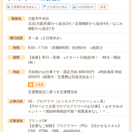
交通費別途支給あり
土日祝日が休み
WEB登録OK
派遣
大阪市中央区
勤務地
北浜(大阪府)駅から徒歩2分／淀屋橋駅から徒歩4分／なにわ
橋駅から徒歩7分
月～金（土日祝休み）
曜日頻度
8:00～17:00 （実働8時間）休憩60分 ※残業少
時間
【急募】即日～長期 ※スタート日相談OK！ #8月～開始
期間
OK！
月給制のお仕事です：固定月給 486000円 ※時給換算 時給
時給
3000円（残業代・交通費は別途支給あり）
交通費
交通費規定に基づき交通費支給
SE・プログラマ（ビジネスアプリケーション系）
仕事内容
【ITサービス企業でのプログラマーのお仕事】＜おすすめポ
イント＞＊開始時期相談可能＊残業基本なし！＊…
ブランクOK
応募資格
【必要なご経験】プログラマー（PG）【活かせるスキル】
CSS、HTML・XML、JavaScript…