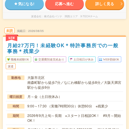
気になる!
応募へ進む
詳しく見る
派遣会社
株式会社パソナ 関西エリア X-TECHチーム
未読
掲載日
2026/08/05
NEW
月給27万円！未経験OK＊特許事務所での一般
事務＊残業少
職種未経験OK
交通費別途支給あり
土日祝日が休み
WEB登録OK
派遣
大阪市北区
勤務地
南森町駅から徒歩7分／なにわ橋駅から徒歩8分／大阪天満宮
駅から徒歩9分
月～金（土日祝休み）
曜日頻度
9:00～17:30 （実働7時間30分）休憩60分 ※残業少
時間
2026年9月上旬～長期 ※スタート日相談OK！ #9月～開始
期間
OK！