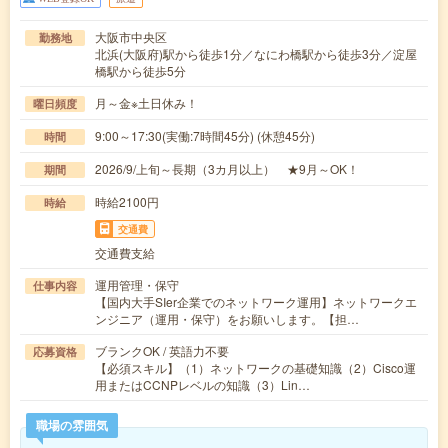
大阪市中央区
勤務地
北浜(大阪府)駅から徒歩1分／なにわ橋駅から徒歩3分／淀屋
橋駅から徒歩5分
月～金※土日休み！
曜日頻度
9:00～17:30(実働:7時間45分) (休憩45分)
時間
2026/9/上旬～長期（3カ月以上） ★9月～OK！
期間
時給2100円
時給
交通費
交通費支給
運用管理・保守
仕事内容
【国内大手SIer企業でのネットワーク運用】ネットワークエ
ンジニア（運用・保守）をお願いします。【担…
ブランクOK / 英語力不要
応募資格
【必須スキル】（1）ネットワークの基礎知識（2）Cisco運
用またはCCNPレベルの知識（3）Lin…
職場の雰囲気