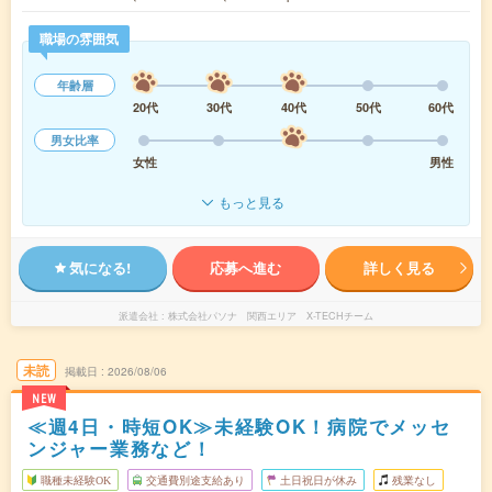
職場の雰囲気
年齢層
20代
30代
40代
50代
60代
男女比率
女性
男性
もっと見る
気になる!
応募へ進む
詳しく見る
派遣会社
株式会社パソナ 関西エリア X-TECHチーム
未読
掲載日
2026/08/06
NEW
≪週4日・時短OK≫未経験OK！病院でメッセ
ンジャー業務など！
職種未経験OK
交通費別途支給あり
土日祝日が休み
残業なし