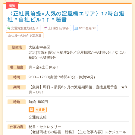
NEW
〈正社員前提×人気の淀屋橋エリア〉17時台退
社＊自社ビル↑↑＊秘書
交通費別途支給あり
土日祝日が休み
WEB登録OK
正社員への紹介予定派遣
大阪市中央区
勤務地
北浜(大阪府)駅から徒歩2分／淀屋橋駅から徒歩6分／なにわ
橋駅から徒歩9分
月～金※土日休み！
曜日頻度
9:00～17:30(実働:7時間40分) (休憩50分)
時間
【急募】即日～最長6ヶ月の派遣期間後、直接雇用予定 ★8
期間
月～OK！
時給1800円
時給
交通費
交通費支給
秘書・セクレタリー
仕事内容
【老舗商社での秘書・総務】【主な仕事内容】スケジュール