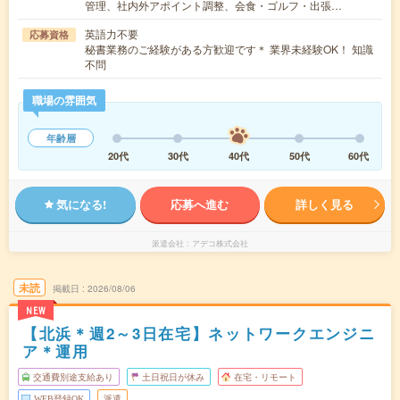
管理、社内外アポイント調整、会食・ゴルフ・出張…
英語力不要
応募資格
秘書業務のご経験がある方歓迎です＊ 業界未経験OK！ 知識
不問
職場の雰囲気
年齢層
20代
30代
40代
50代
60代
気になる!
応募へ進む
詳しく見る
派遣会社
アデコ株式会社
未読
掲載日
2026/08/06
NEW
【北浜＊週2～3日在宅】ネットワークエンジニ
ア＊運用
交通費別途支給あり
土日祝日が休み
在宅・リモート
WEB登録OK
派遣