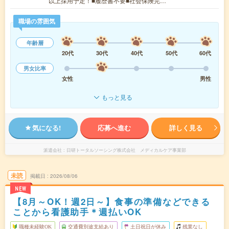
以上採用予定！■履歴書不要■社会保険完…
職場の雰囲気
年齢層
20代
30代
40代
50代
60代
男女比率
女性
男性
もっと見る
気になる!
応募へ進む
詳しく見る
派遣会社
日研トータルソーシング株式会社 メディカルケア事業部
未読
掲載日
2026/08/06
NEW
【8月～OK！週2日～】食事の準備などできる
ことから看護助手＊週払いOK
職種未経験OK
交通費別途支給あり
土日祝日が休み
残業なし