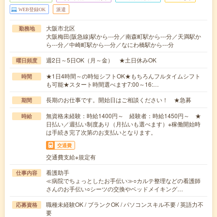
WEB登録OK
派遣
大阪市北区
勤務地
大阪梅田(阪急線)駅から---分／南森町駅から---分／天満駅か
ら---分／中崎町駅から---分／なにわ橋駅から---分
週2日～5日OK（月～金） ★土日休みOK
曜日頻度
★1日4時間～の時短シフトOK★もちろんフルタイムシフト
時間
も可能★スタート時間選べます7:00～16:…
長期のお仕事です。開始日はご相談ください！ ★急募
期間
無資格未経験：時給1400円～ 経験者：時給1450円～ ★
時給
日払い／週払い制度あり（月払いも選べます）※稼働開始時
は手続き完了次第のお支払いとなります。
交通費
交通費支給※規定有
看護助手
仕事内容
≪病院でちょっとしたお手伝い≫○カルテ整理などの看護師
さんのお手伝い○シーツの交換やベッドメイキング…
職種未経験OK / ブランクOK / パソコンスキル不要 / 英語力不
応募資格
要