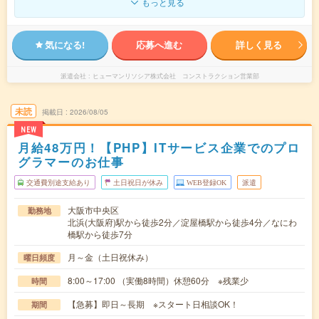
もっと見る
気になる!
応募へ進む
詳しく見る
派遣会社
ヒューマンリソシア株式会社 コンストラクション営業部
未読
掲載日
2026/08/05
NEW
月給48万円！【PHP】ITサービス企業でのプロ
グラマーのお仕事
交通費別途支給あり
土日祝日が休み
WEB登録OK
派遣
大阪市中央区
勤務地
北浜(大阪府)駅から徒歩2分／淀屋橋駅から徒歩4分／なにわ
橋駅から徒歩7分
月～金（土日祝休み）
曜日頻度
8:00～17:00 （実働8時間）休憩60分 ※残業少
時間
【急募】即日～長期 ※スタート日相談OK！
期間