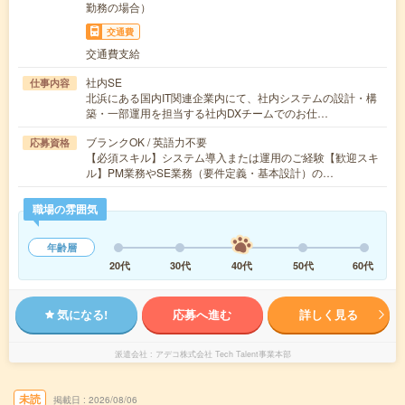
勤務の場合）
交通費
交通費支給
社内SE
仕事内容
北浜にある国内IT関連企業内にて、社内システムの設計・構
築・一部運用を担当する社内DXチームでのお仕…
ブランクOK / 英語力不要
応募資格
【必須スキル】システム導入または運用のご経験【歓迎スキ
ル】PM業務やSE業務（要件定義・基本設計）の…
職場の雰囲気
年齢層
20代
30代
40代
50代
60代
気になる!
応募へ進む
詳しく見る
派遣会社
アデコ株式会社 Tech Talent事業本部
未読
掲載日
2026/08/06