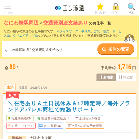
メニュー
気になる!
ログイン
検索
なにわ橋駅周辺
×
交通費別途支給あり
のお仕事一覧
なにわ橋駅の派遣のお仕事情報です。
オフィスワーク・事務系
、
営業・販売・サービ
ス系
、
クリエイティブ系
などのお仕事を取り揃えています。交通費別途支給ありの条
件の他に、
職種未経験OK
、
友だちと一緒の応募OK
、
週4日勤務
などのこだわり条件も
取り揃えています。
条件の変更
なにわ橋駅周辺 / 交通費別途支給あり
80
1,716
全
件
平均時給:
円
時給順
新着順
未読
掲載日
2026/08/06
NEW
＼在宅あり＆土日祝休み＆17時定時／海外ブラ
ンドアパレル商社で総務サポート
職種未経験OK
交通費別途支給あり
土日祝日が休み
在宅・リモート
WEB登録OK
正社員への紹介予定派遣
大阪市中央区
勤務地