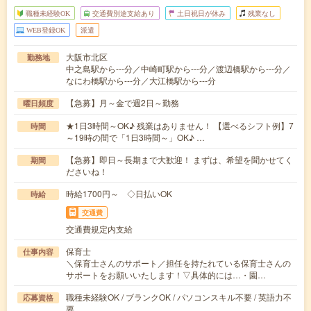
職種未経験OK
交通費別途支給あり
土日祝日が休み
残業なし
WEB登録OK
派遣
大阪市北区
勤務地
中之島駅から---分／中崎町駅から---分／渡辺橋駅から---分／
なにわ橋駅から---分／大江橋駅から---分
【急募】月～金で週2日～勤務
曜日頻度
★1日3時間～OK♪ 残業はありません！ 【選べるシフト例】7
時間
～19時の間で「1日3時間～」OK♪ …
【急募】即日～長期まで大歓迎！ まずは、希望を聞かせてく
期間
ださいね！
時給1700円～ ◇日払いOK
時給
交通費
交通費規定内支給
保育士
仕事内容
＼保育士さんのサポート／担任を持たれている保育士さんの
サポートをお願いいたします！▽具体的には…・園…
職種未経験OK / ブランクOK / パソコンスキル不要 / 英語力不
応募資格
要