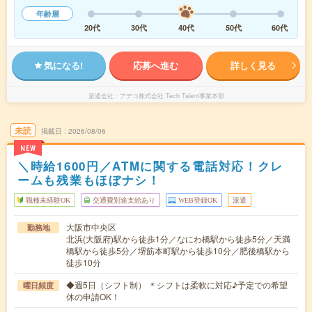
年齢層
20代
30代
40代
50代
60代
気になる!
応募へ進む
詳しく見る
派遣会社
アデコ株式会社 Tech Talent事業本部
未読
掲載日
2026/08/06
NEW
＼時給1600円／ATMに関する電話対応！クレ
ームも残業もほぼナシ！
職種未経験OK
交通費別途支給あり
WEB登録OK
派遣
大阪市中央区
勤務地
北浜(大阪府)駅から徒歩1分／なにわ橋駅から徒歩5分／天満
橋駅から徒歩5分／堺筋本町駅から徒歩10分／肥後橋駅から
徒歩10分
◆週5日（シフト制） ＊シフトは柔軟に対応♪予定での希望
曜日頻度
休の申請OK！