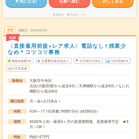
気になる!
応募へ進む
詳しく見る
派遣会社
株式会社パソナ
未読
掲載日
2026/08/05
NEW
〈直接雇用前提×レア求人〉電話なし↑残業少
なめ＊コツコツ事務
職種未経験OK
交通費別途支給あり
土日祝日が休み
WEB登録OK
紹介予定派遣
大阪市中央区
勤務地
北浜(大阪府)駅から徒歩4分／天満橋駅から徒歩6分／なにわ
橋駅から徒歩8分
月～金※土日休み！
曜日頻度
9:00～17:15(実働:7時間15分) (休憩60分)
時間
2026/9/上旬～最長6ヶ月の派遣期間後、直接雇用予定 ★9
期間
月～OK！
時給1475円
時給