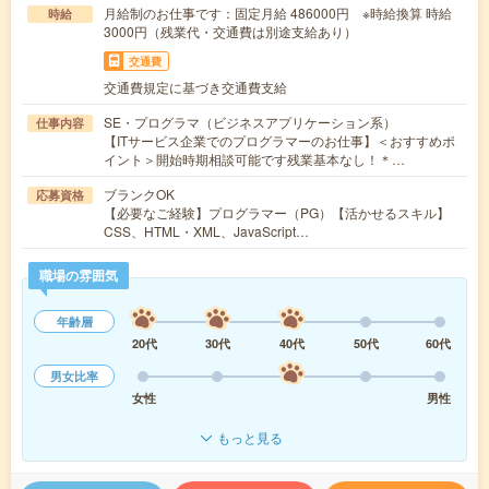
月給制のお仕事です：固定月給 486000円 ※時給換算 時給
時給
3000円（残業代・交通費は別途支給あり）
交通費
交通費規定に基づき交通費支給
SE・プログラマ（ビジネスアプリケーション系）
仕事内容
【ITサービス企業でのプログラマーのお仕事】＜おすすめポ
イント＞開始時期相談可能です残業基本なし！＊…
ブランクOK
応募資格
【必要なご経験】プログラマー（PG）【活かせるスキル】
CSS、HTML・XML、JavaScript…
職場の雰囲気
年齢層
20代
30代
40代
50代
60代
男女比率
女性
男性
もっと見る