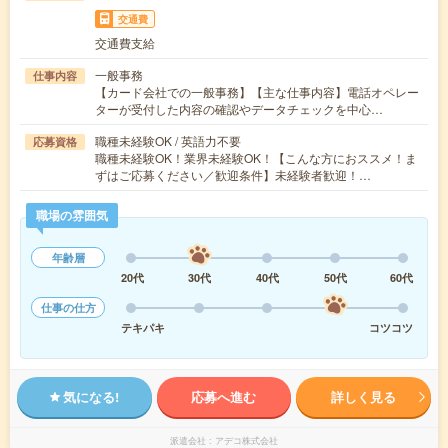
交通費
交通費支給
一般事務
仕事内容
【カード会社での一般事務】【主な仕事内容】電話オペレー
ターが受付した内容の確認やデータチェックを中心…
職種未経験OK / 英語力不要
応募資格
職種未経験OK！業界未経験OK！【こんな方におススメ！ま
ずはご応募ください／歓迎条件】未経験者歓迎！…
職場の雰囲気
年齢層
20代
30代
40代
50代
60代
仕事の仕方
テキパキ
コツコツ
気になる!
応募へ進む
詳しく見る
派遣会社
アデコ株式会社