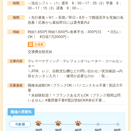
～混合シフト～（1）通常 8：50～17：35（2）早番 8：
時間
30～17：15（3）遅番 9：00～…
＜先行募集＞9/1 ～長期／即日～8月～で職場見学を実施の為
期間
急募！応募から最短即日には選考案内♪
時給1,650円 時給1,600円+食事手当：300円/日 ＊日払い
時給
OK！ #日収1万2000円～
交通費
交通費全額支給
テレマーケティング・テレフォンオペレーター・コールセン
仕事内容
ター
＼ATM、レジ、自動支払機などの問い合わせ／状況確認→内
容をカンタン入力！ ・修理が必要なのか ・取…
職種未経験OK / ブランクOK / パソコンスキル不要 / 英語力不
応募資格
要
＊未経験歓迎！＊ブランクある方もOK（ブランク期間は問
いません）#履歴書不要#電話登録OK#来社不要…
職場の雰囲気
年齢層
20代
30代
40代
50代
60代