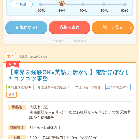
年齢層
20代
30代
40代
50代
60代
気になる!
応募へ進む
詳しく見る
派遣会社
アデコ株式会社
未読
掲載日
2026/08/06
NEW
【業界未経験OK×英語力活かす】電話ほぼなし
＊コツコツ事務
職種未経験OK
交通費別途支給あり
土日祝日が休み
WEB登録OK
派遣
大阪市北区
勤務地
南森町駅から徒歩7分／なにわ橋駅から徒歩8分／大阪天満宮
駅から徒歩9分
月～金※土日休み！
曜日頻度
9:00～17:30(実働:7時間40分) (休憩50分)
時間