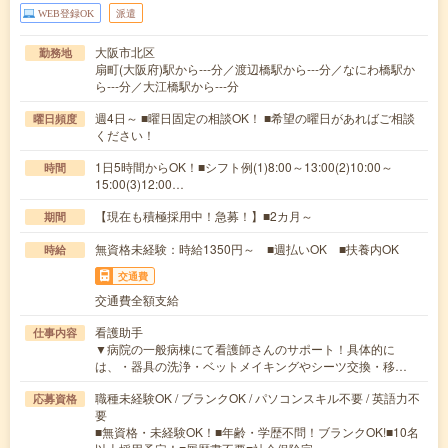
WEB登録OK
派遣
大阪市北区
勤務地
扇町(大阪府)駅から---分／渡辺橋駅から---分／なにわ橋駅か
ら---分／大江橋駅から---分
週4日～ ■曜日固定の相談OK！ ■希望の曜日があればご相談
曜日頻度
ください！
1日5時間からOK！■シフト例(1)8:00～13:00(2)10:00～
時間
15:00(3)12:00…
【現在も積極採用中！急募！】■2カ月～
期間
無資格未経験：時給1350円～ ■週払いOK ■扶養内OK
時給
交通費
交通費全額支給
看護助手
仕事内容
▼病院の一般病棟にて看護師さんのサポート！具体的に
は、・器具の洗浄・ベットメイキングやシーツ交換・移…
職種未経験OK / ブランクOK / パソコンスキル不要 / 英語力不
応募資格
要
■無資格・未経験OK！■年齢・学歴不問！ブランクOK!■10名