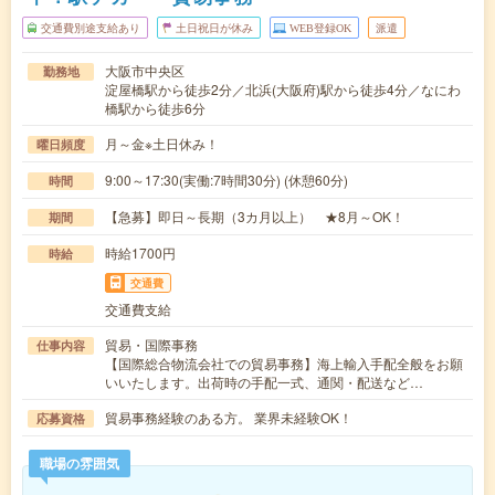
交通費別途支給あり
土日祝日が休み
WEB登録OK
派遣
大阪市中央区
勤務地
淀屋橋駅から徒歩2分／北浜(大阪府)駅から徒歩4分／なにわ
橋駅から徒歩6分
月～金※土日休み！
曜日頻度
9:00～17:30(実働:7時間30分) (休憩60分)
時間
【急募】即日～長期（3カ月以上） ★8月～OK！
期間
時給1700円
時給
交通費
交通費支給
貿易・国際事務
仕事内容
【国際総合物流会社での貿易事務】海上輸入手配全般をお願
いいたします。出荷時の手配一式、通関・配送など…
貿易事務経験のある方。 業界未経験OK！
応募資格
職場の雰囲気