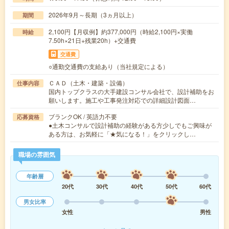
2026年9月～長期（3ヵ月以上）
期間
2,100円【月収例】約377,000円（時給2,100円×実働
時給
7.50h×21日+残業20h）+交通費
交通費
○通勤交通費の支給あり（当社規定による）
ＣＡＤ（土木・建築・設備）
仕事内容
国内トップクラスの大手建設コンサル会社で、設計補助をお
願いします。施工や工事発注対応での詳細設計図面…
ブランクOK / 英語力不要
応募資格
●土木コンサルで設計補助の経験がある方少しでもご興味が
ある方は、お気軽に「★気になる！」をクリックし…
職場の雰囲気
年齢層
20代
30代
40代
50代
60代
男女比率
女性
男性