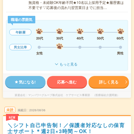
無資格・未経験OK年齢不問★10名以上採用予定★履歴書は
不要です▽応募後の流れ1)翌営業日までに担当…
職場の雰囲気
年齢層
20代
30代
40代
50代
60代
男女比率
女性
男性
もっと見る
気になる!
応募へ進む
詳しく見る
派遣会社
マンパワーグループ株式会社 ケアサービス事業部 （医療福祉介護関連）
未読
掲載日
2026/08/06
NEW
＼シフト自己申告制！／保護者対応なしの保育
士サポート＊週2日×3時間～OK！