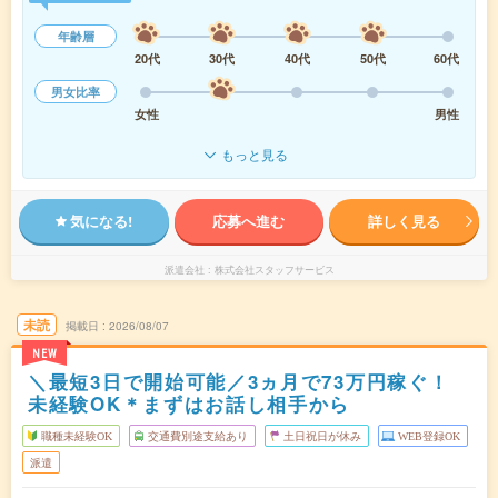
年齢層
20代
30代
40代
50代
60代
男女比率
女性
男性
もっと見る
気になる!
応募へ進む
詳しく見る
派遣会社
株式会社スタッフサービス
未読
掲載日
2026/08/07
NEW
＼最短3日で開始可能／3ヵ月で73万円稼ぐ！
未経験OK＊まずはお話し相手から
職種未経験OK
交通費別途支給あり
土日祝日が休み
WEB登録OK
派遣