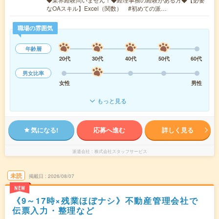
なOAスキル】Excel（関数） #初めての派…
職場の雰囲気
年齢層
20代
30代
40代
50代
60代
男女比率
女性
男性
もっと見る
気になる!
応募へ進む
詳しく見る
派遣会社
株式会社スタッフサービス
未読
掲載日
2026/08/07
NEW
《9～17時×残業ほぼナシ》不動産管理会社で
伝票入力・整理など