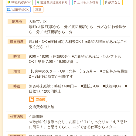
職種未経験OK
交通費別途支給あり
土日祝日が休み
残業なし
WEB登録OK
派遣
大阪市北区
勤務地
扇町(大阪府)駅から---分／渡辺橋駅から---分／なにわ橋駅か
ら---分／大江橋駅から---分
週2日～OK ■曜日固定の相談OK！ ■希望の曜日があればご相
曜日頻度
談ください！
9:00～18:00（休憩60分）■ご希望があれば下記シフトも
時間
OK！早番 7:00～16:00遅番 …
【8月中のスタートOK！急募！】2カ月～ ■ご応募から最短
期間
2～3日後に就業が可能です！
無資格未経験：時給1400円～ ■週払いOK ■扶養内OK ■
時給
日収1万1200円以上
交通費
交通費全額支給
介護関連
仕事内容
≪散歩に付き添ったり、お話し相手になったり≫「え？意外
に簡単！」と思うくらい、スグできる仕事からスタ…