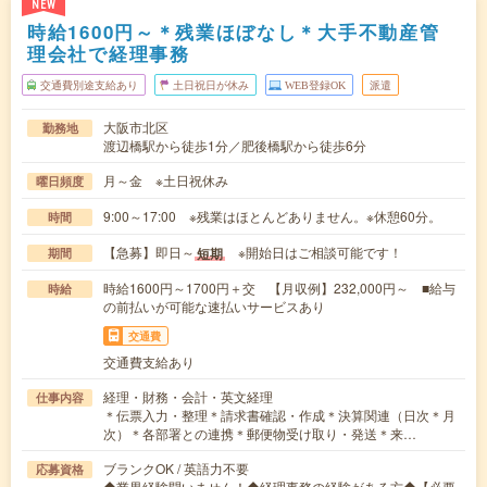
NEW
時給1600円～＊残業ほぼなし＊大手不動産管
理会社で経理事務
交通費別途支給あり
土日祝日が休み
WEB登録OK
派遣
大阪市北区
勤務地
渡辺橋駅から徒歩1分／肥後橋駅から徒歩6分
月～金 ※土日祝休み
曜日頻度
9:00～17:00 ※残業はほとんどありません。※休憩60分。
時間
【急募】即日～
※開始日はご相談可能です！
短期
期間
時給1600円～1700円＋交 【月収例】232,000円～ ■給与
時給
の前払いが可能な速払いサービスあり
交通費
交通費支給あり
経理・財務・会計・英文経理
仕事内容
＊伝票入力・整理＊請求書確認・作成＊決算関連（日次＊月
次）＊各部署との連携＊郵便物受け取り・発送＊来…
ブランクOK / 英語力不要
応募資格
◆業界経験問いません！◆経理事務の経験がある方◆【必要