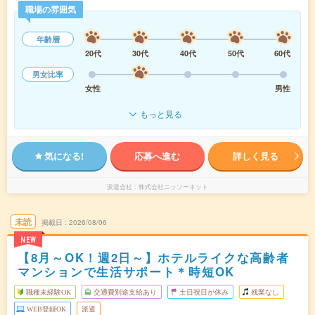
職場の雰囲気
年齢層
20代
30代
40代
50代
60代
男女比率
女性
男性
もっと見る
気になる!
応募へ進む
詳しく見る
派遣会社
株式会社ニッソーネット
未読
掲載日
2026/08/06
NEW
【8月～OK！週2日～】ホテルライクな高齢者
マンションで生活サポート＊時短OK
職種未経験OK
交通費別途支給あり
土日祝日が休み
残業なし
WEB登録OK
派遣