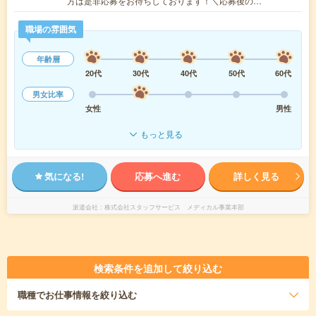
方は是非応募をお待ちしております！＼応募後の…
職場の雰囲気
年齢層
20代
30代
40代
50代
60代
男女比率
女性
男性
もっと見る
気になる!
応募へ進む
詳しく見る
派遣会社
株式会社スタッフサービス メディカル事業本部
検索条件を追加して絞り込む
職種
でお仕事情報を絞り込む