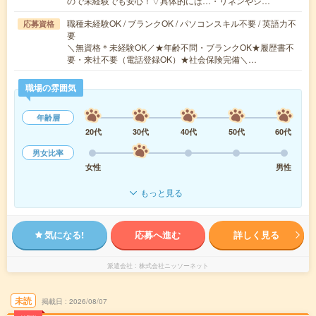
ので未経験でも安心！▽具体的には…・リネンやシ…
職種未経験OK / ブランクOK / パソコンスキル不要 / 英語力不
応募資格
要
＼無資格＊未経験OK／★年齢不問・ブランクOK★履歴書不
要・来社不要（電話登録OK）★社会保険完備＼…
職場の雰囲気
年齢層
20代
30代
40代
50代
60代
男女比率
女性
男性
もっと見る
気になる!
応募へ進む
詳しく見る
派遣会社
株式会社ニッソーネット
未読
掲載日
2026/08/07