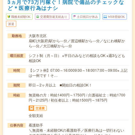
3ヵ月で73万円稼ぐ！病院で備品のチェックな
ど＊医療行為はナシ
職種未経験OK
交通費別途支給あり
土日祝日が休み
WEB登録OK
派遣
大阪市北区
勤務地
扇町(大阪府)駅から---分／渡辺橋駅から---分／なにわ橋駅か
ら---分／大江橋駅から---分
シフト制（月～日） ※平日のみなどの相談もOK ※週3なども
曜日頻度
相談OK
【シフト例】07:00～16:0009:00～18:0017:00～09:00※ 上記
時間
は一例です！そ…
即日～2ヶ月以上 ■開始日の相談OK！
期間
無資格の方：時給1400円～1750円 / 介護福祉士：時給1700
時給
円～2125円 / 初任者以上：時給1500円～1875円
交通費
全額支給
看護助手
仕事内容
＼無資格・未経験OKの看護助手／医療行為は一切行わない