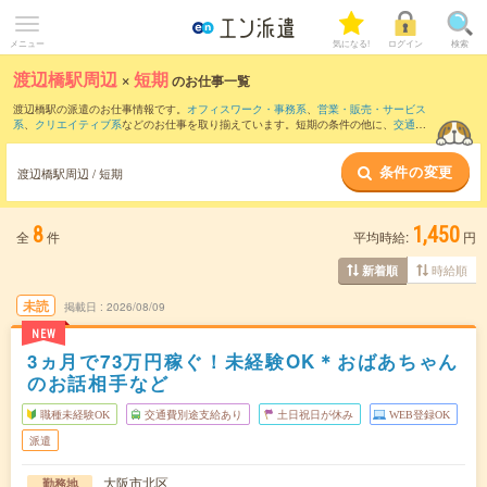
メニュー
気になる!
ログイン
検索
渡辺橋駅周辺
×
短期
のお仕事一覧
渡辺橋駅の派遣のお仕事情報です。
オフィスワーク・事務系
、
営業・販売・サービス
系
、
クリエイティブ系
などのお仕事を取り揃えています。短期の条件の他に、
交通費
別途支給あり
、
職種未経験OK
、
友だちと一緒の応募OK
などでもお探し頂けます。
条件の変更
渡辺橋駅周辺 / 短期
8
1,450
全
件
平均時給:
円
時給順
新着順
未読
掲載日
2026/08/09
NEW
3ヵ月で73万円稼ぐ！未経験OK＊おばあちゃん
のお話相手など
職種未経験OK
交通費別途支給あり
土日祝日が休み
WEB登録OK
派遣
大阪市北区
勤務地