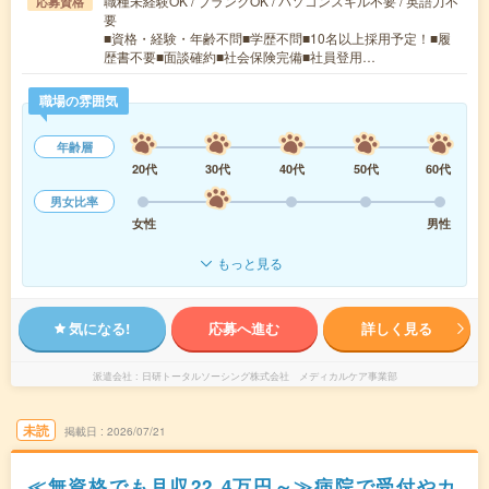
職種未経験OK / ブランクOK / パソコンスキル不要 / 英語力不
応募資格
要
■資格・経験・年齢不問■学歴不問■10名以上採用予定！■履
歴書不要■面談確約■社会保険完備■社員登用…
職場の雰囲気
年齢層
20代
30代
40代
50代
60代
男女比率
女性
男性
もっと見る
気になる!
応募へ進む
詳しく見る
派遣会社
日研トータルソーシング株式会社 メディカルケア事業部
未読
掲載日
2026/07/21
≪無資格でも月収22.4万円～≫病院で受付やカ