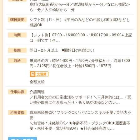
扇町(大阪府)駅から---分／渡辺橋駅から---分／なにわ橋駅か
ら---分／大江橋駅から---分
シフト制（月～日） ※平日のみなどの相談もOK ※週3なども
曜日頻度
相談OK
【シフト例】07:00～16:0009:00～18:0017:00～09:00※ 上記
時間
は一例です！そ…
即日～2ヶ月以上 ■開始日の相談OK！
期間
無資格の方：時給1400円～1750円 / 介護福祉士：時給1700
時給
円～2125円 / 初任者以上：時給1500円～1875円
交通費
全額支給
介護関連
仕事内容
／利用者の方の日常生活をサポート！＼▽具体的には…・買
い物や散歩に付き添ったり・折り紙や体操などのレ…
職種未経験OK / ブランクOK / パソコンスキル不要 / 英語力不
応募資格
要
＼無資格＊未経験OK／★年齢不問・ブランクOK★履歴書不
要・来社不要（電話登録OK）★社会保険完備＼…