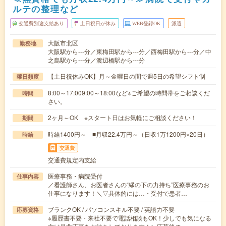
ルテの整理など
交通費別途支給あり
土日祝日が休み
WEB登録OK
派遣
大阪市北区
勤務地
大阪駅から---分／東梅田駅から---分／西梅田駅から---分／中
之島駅から---分／渡辺橋駅から---分
【土日祝休みOK】月～金曜日の間で週5日の希望シフト制
曜日頻度
8:00～17:009:00～18:00など※ご希望の時間帯をご相談くだ
時間
さい。
2ヶ月～OK ※スタート日はお気軽にご相談ください！
期間
時給1400円～ ■月収22.4万円～（日収1万1200円×20日）
時給
交通費
交通費規定内支給
医療事務・病院受付
仕事内容
／看護師さん、お医者さんの“縁の下の力持ち”医療事務のお
仕事になります！＼▽具体的には…・受付で患者…
ブランクOK / パソコンスキル不要 / 英語力不要
応募資格
※履歴書不要・来社不要で電話相談もOK！少しでも気になる