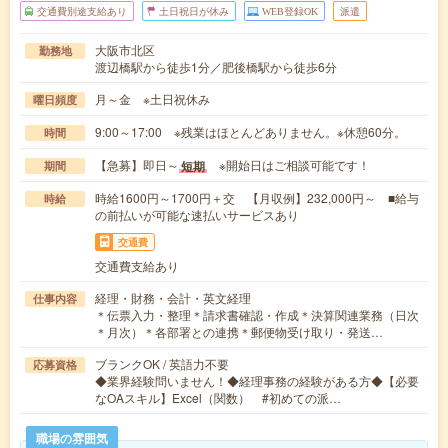
交通費別途支給あり
土日祝日が休み
WEB登録OK
派遣
大阪市北区
勤務地
渡辺橋駅から徒歩1分／肥後橋駅から徒歩6分
月～金 ※土日祝休み
曜日頻度
9:00～17:00 ※残業はほとんどありません。※休憩60分。
時間
【急募】即日～
※開始日はご相談可能です！
短期
期間
時給1600円～1700円＋交 【月収例】232,000円～ ■給与
時給
の前払いが可能な速払いサービスあり
交通費
交通費支給あり
経理・財務・会計・英文経理
仕事内容
＊伝票入力・整理＊請求書確認・作成＊決算関連業務（日次
＊月次）＊各部署との連携＊郵便物受け取り・発送…
ブランクOK / 英語力不要
応募資格
◆業界経験問いません！◆経理事務の経験がある方◆【必要
なOAスキル】Excel（関数） #初めての派…
職場の雰囲気