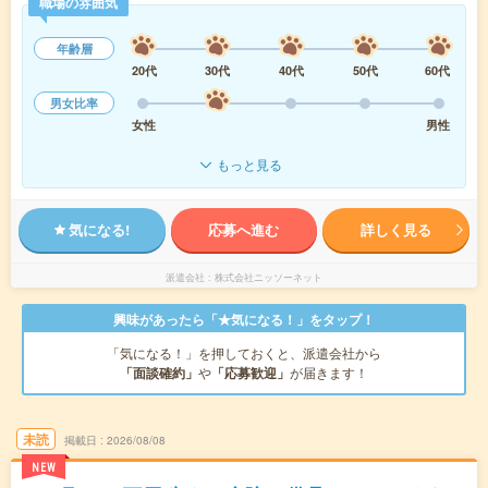
職場の雰囲気
年齢層
20代
30代
40代
50代
60代
男女比率
女性
男性
もっと見る
気になる!
応募へ進む
詳しく見る
派遣会社
株式会社ニッソーネット
興味があったら「★気になる！」をタップ！
「気になる！」を押しておくと、派遣会社から
「面談確約」
や
「応募歓迎」
が届きます！
未読
掲載日
2026/08/08
NEW