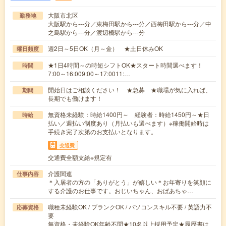
大阪市北区
勤務地
大阪駅から---分／東梅田駅から---分／西梅田駅から---分／中
之島駅から---分／渡辺橋駅から---分
週2日～5日OK（月～金） ★土日休みOK
曜日頻度
★1日4時間～の時短シフトOK★スタート時間選べます！
時間
7:00～16:009:00～17:0011:…
開始日はご相談ください！ ★急募 ★職場が気に入れば、
期間
長期でも働けます！
無資格未経験：時給1400円～ 経験者：時給1450円～★日
時給
払い／週払い制度あり（月払いも選べます）※稼働開始時は
手続き完了次第のお支払いとなります。
交通費
交通費全額支給※規定有
介護関連
仕事内容
＊入居者の方の「ありがとう」が嬉しい＊お年寄りを笑顔に
する介護のお仕事です。おじいちゃん、おばあちゃ…
職種未経験OK / ブランクOK / パソコンスキル不要 / 英語力不
応募資格
要
無資格・未経験OK年齢不問★10名以上採用予定★履歴書は