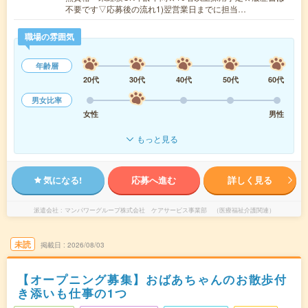
不要です▽応募後の流れ1)翌営業日までに担当…
職場の雰囲気
年齢層
20代
30代
40代
50代
60代
男女比率
女性
男性
もっと見る
気になる!
応募へ進む
詳しく見る
派遣会社
マンパワーグループ株式会社 ケアサービス事業部 （医療福祉介護関連）
未読
掲載日
2026/08/03
【オープニング募集】おばあちゃんのお散歩付
き添いも仕事の1つ