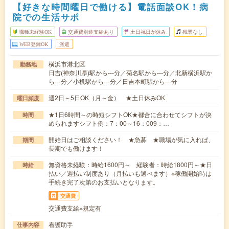
【好きな時間曜日で働ける】電話面談OK！病
院での生活サポ
職種未経験OK
交通費別途支給あり
土日祝日が休み
残業なし
WEB登録OK
派遣
横浜市港北区
勤務地
日吉(神奈川県)駅から---分／菊名駅から---分／北新横浜駅か
ら---分／小机駅から---分／日吉本町駅から---分
週2日～5日OK（月～金） ★土日休みOK
曜日頻度
★1日6時間～の時短シフトOK★都合に合わせてシフトが決
時間
められますシフト例：7：00～16：009：…
開始日はご相談ください！ ★急募 ★職場が気に入れば、
期間
長期でも働けます！
無資格未経験：時給1600円～ 経験者：時給1800円～★日
時給
払い／週払い制度あり（月払いも選べます）※稼働開始時は
手続き完了次第のお支払いとなります。
交通費
交通費支給※規定有
看護助手
仕事内容