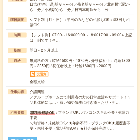
日吉(神奈川県)駅から---分／菊名駅から---分／北新横浜駅か
ら---分／小机駅から---分／日吉本町駅から---分
シフト制（月～日） ※平日のみなどの相談もOK ※週3日も相
曜日頻度
談OK
【シフト例】07:00～16:0009:00～18:0017:00～09:00※ 上記
時間
は一例です！そ…
即日～2ヶ月以上
期間
無資格の方：時給1500円～1875円 / 介護福祉士：時給1800
時給
円～2250円 / 初任者以上：時給1600円～2000円
交通費
全額支給
介護関連
仕事内容
／グループホームにて利用者の方の日常生活をサポート！＼
▽具体的には…・買い物や散歩に付き添ったり・折…
/ ブランクOK / パソコンスキル不要 / 英語力
職種未経験OK
応募資格
不要
＼無資格＊未経験OK／★年齢不問・ブランクOK★履歴書不
要・来社不要（電話登録OK）★社会保険完備＼…