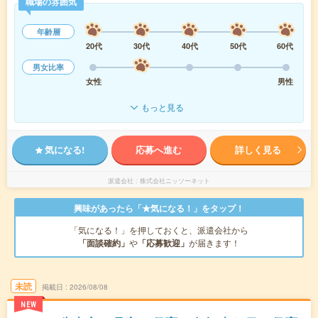
職場の雰囲気
年齢層
20代
30代
40代
50代
60代
男女比率
女性
男性
もっと見る
気になる!
応募へ進む
詳しく見る
派遣会社
株式会社ニッソーネット
興味があったら「★気になる！」をタップ！
「気になる！」を押しておくと、派遣会社から
「面談確約」
や
「応募歓迎」
が届きます！
未読
掲載日
2026/08/08
NEW