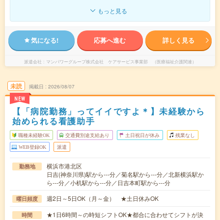
もっと見る
気になる!
応募へ進む
詳しく見る
派遣会社
マンパワーグループ株式会社 ケアサービス事業部 （医療福祉介護関連）
未読
掲載日
2026/08/07
NEW
【「病院勤務」ってイイですよ＊】未経験から
始められる看護助手
職種未経験OK
交通費別途支給あり
土日祝日が休み
残業なし
WEB登録OK
派遣
横浜市港北区
勤務地
日吉(神奈川県)駅から---分／菊名駅から---分／北新横浜駅か
ら---分／小机駅から---分／日吉本町駅から---分
週2日～5日OK（月～金） ★土日休みOK
曜日頻度
★1日6時間～の時短シフトOK★都合に合わせてシフトが決
時間