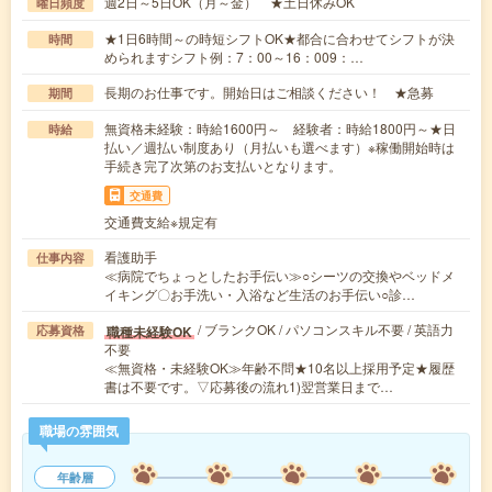
週2日～5日OK（月～金） ★土日休みOK
曜日頻度
★1日6時間～の時短シフトOK★都合に合わせてシフトが決
時間
められますシフト例：7：00～16：009：…
長期のお仕事です。開始日はご相談ください！ ★急募
期間
無資格未経験：時給1600円～ 経験者：時給1800円～★日
時給
払い／週払い制度あり（月払いも選べます）※稼働開始時は
手続き完了次第のお支払いとなります。
交通費
交通費支給※規定有
看護助手
仕事内容
≪病院でちょっとしたお手伝い≫○シーツの交換やベッドメ
イキング〇お手洗い・入浴など生活のお手伝い○診…
/ ブランクOK / パソコンスキル不要 / 英語力
職種未経験OK
応募資格
不要
≪無資格・未経験OK≫年齢不問★10名以上採用予定★履歴
書は不要です。▽応募後の流れ1)翌営業日まで…
職場の雰囲気
年齢層