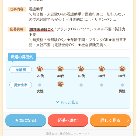
看護助手
仕事内容
＼無資格・未経験OKの看護助手／医療行為は一切行わない
ので未経験でも安心！▽具体的には…・リネンやシ…
/ ブランクOK / パソコンスキル不要 / 英語力
職種未経験OK
応募資格
不要
＼無資格＊未経験OK／★年齢不問・ブランクOK★履歴書不
要・来社不要（電話登録OK）★社会保険完備＼…
職場の雰囲気
年齢層
20代
30代
40代
50代
60代
男女比率
女性
男性
もっと見る
気になる!
応募へ進む
詳しく見る
派遣会社
株式会社ニッソーネット