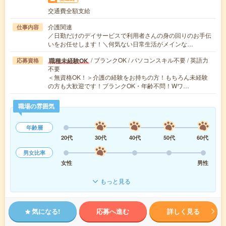
交通費全額支給
介護関連
仕事内容
／日勤だけのデイサービスで利用者さんの身の回りのお手伝
いをお任せします！＼何気ない日常生活がメインな…
/ ブランクOK / パソコンスキル不要 / 英語力
職種未経験OK
応募資格
不要
＜無資格OK！＞介護の経験をお持ちの方！もちろん未経験
の方も大歓迎です！ブランクOK・年齢不問！Wワ…
職場の雰囲気
年齢層
20代
30代
40代
50代
60代
男女比率
女性
男性
もっと見る
気になる!
応募へ進む
詳しく見る