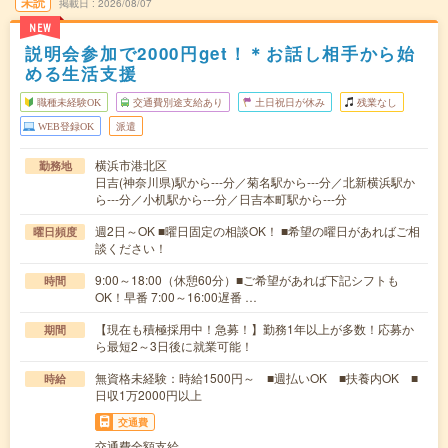
未読
掲載日
2026/08/07
NEW
説明会参加で2000円get！＊お話し相手から始
める生活支援
職種未経験OK
交通費別途支給あり
土日祝日が休み
残業なし
WEB登録OK
派遣
横浜市港北区
勤務地
日吉(神奈川県)駅から---分／菊名駅から---分／北新横浜駅か
ら---分／小机駅から---分／日吉本町駅から---分
週2日～OK ■曜日固定の相談OK！ ■希望の曜日があればご相
曜日頻度
談ください！
9:00～18:00（休憩60分）■ご希望があれば下記シフトも
時間
OK！早番 7:00～16:00遅番 …
【現在も積極採用中！急募！】勤務1年以上が多数！応募か
期間
ら最短2～3日後に就業可能！
無資格未経験：時給1500円～ ■週払いOK ■扶養内OK ■
時給
日収1万2000円以上
交通費
交通費全額支給