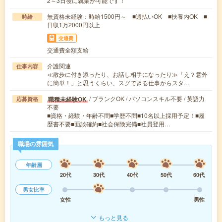
2～3日後に就業が可能です！
無資格未経験：時給1500円～ ■週払いOK ■扶養内OK ■
時給
日収1万2000円以上
交通費
交通費全額支給
介護関連
仕事内容
≪散歩に付き添ったり、お話し相手になったり≫「え？意外
に簡単！」と思うくらい、スグできる仕事からスタ…
/ ブランクOK / パソコンスキル不要 / 英語力
職種未経験OK
応募資格
不要
■資格・経験・年齢不問■学歴不問■10名以上採用予定！■履
歴書不要■面談確約■社会保険完備■社員登用…
職場の雰囲気
年齢層
20代
30代
40代
50代
60代
男女比率
女性
男性
もっと見る