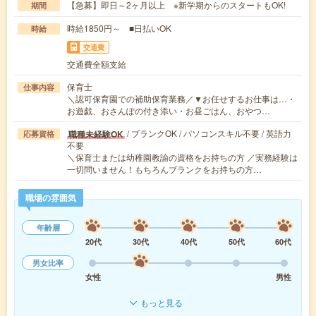
【急募】即日～2ヶ月以上 ※新学期からのスタートもOK!
期間
時給1850円～ ■日払いOK
時給
交通費
交通費全額支給
保育士
仕事内容
＼認可保育園での補助保育業務／▼お任せするお仕事は…・
お遊戯、おさんぽの付き添い・お昼ごはん、おやつ…
/ ブランクOK / パソコンスキル不要 / 英語力
職種未経験OK
応募資格
不要
＼保育士または幼稚園教諭の資格をお持ちの方 ／実務経験は
一切問いません！もちろんブランクをお持ちの方…
職場の雰囲気
年齢層
20代
30代
40代
50代
60代
男女比率
女性
男性
もっと見る