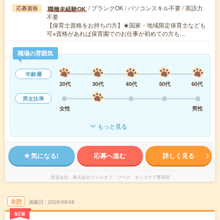
/ ブランクOK / パソコンスキル不要 / 英語力
職種未経験OK
応募資格
不要
【保育士資格をお持ちの方】★国家・地域限定保育士なども
可※資格があれば保育園でのお仕事が初めての方も…
職場の雰囲気
年齢層
20代
30代
40代
50代
60代
男女比率
女性
男性
もっと見る
気になる!
応募へ進む
詳しく見る
派遣会社
株式会社ウィルオブ・ワーク キッズケア事業部
未読
掲載日
2026/08/08
NEW