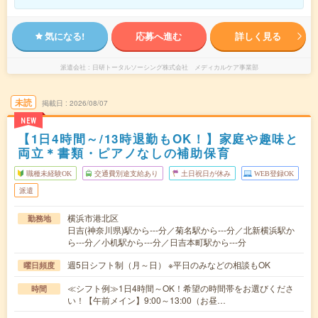
気になる!
応募へ進む
詳しく見る
派遣会社
日研トータルソーシング株式会社 メディカルケア事業部
未読
掲載日
2026/08/07
NEW
【1日4時間～/13時退勤もOK！】家庭や趣味と
両立＊書類・ピアノなしの補助保育
職種未経験OK
交通費別途支給あり
土日祝日が休み
WEB登録OK
派遣
横浜市港北区
勤務地
日吉(神奈川県)駅から---分／菊名駅から---分／北新横浜駅か
ら---分／小机駅から---分／日吉本町駅から---分
週5日シフト制（月～日） ※平日のみなどの相談もOK
曜日頻度
≪シフト例≫1日4時間～OK！希望の時間帯をお選びくださ
時間
い！【午前メイン】9:00～13:00（お昼…