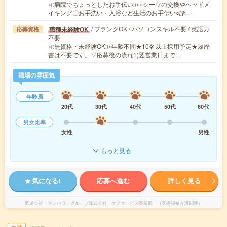
≪病院でちょっとしたお手伝い≫○シーツの交換やベッドメ
イキング〇お手洗い・入浴など生活のお手伝い○診…
/ ブランクOK / パソコンスキル不要 / 英語力
職種未経験OK
応募資格
不要
≪無資格・未経験OK≫年齢不問★10名以上採用予定★履歴
書は不要です。▽応募後の流れ1)翌営業日まで…
職場の雰囲気
年齢層
20代
30代
40代
50代
60代
男女比率
女性
男性
もっと見る
気になる!
応募へ進む
詳しく見る
派遣会社
マンパワーグループ株式会社 ケアサービス事業部 （医療福祉介護関連）