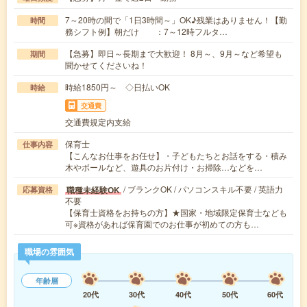
7～20時の間で「1日3時間～」OK♪残業はありません！【勤
時間
務シフト例】朝だけ ：7～12時フルタ…
【急募】即日～長期まで大歓迎！ 8月～、9月～など希望も
期間
聞かせてくださいね！
時給1850円～ ◇日払いOK
時給
交通費
交通費規定内支給
保育士
仕事内容
【こんなお仕事をお任せ】・子どもたちとお話をする・積み
木やボールなど、遊具のお片付け・お掃除…などを…
/ ブランクOK / パソコンスキル不要 / 英語力
職種未経験OK
応募資格
不要
【保育士資格をお持ちの方】★国家・地域限定保育士なども
可※資格があれば保育園でのお仕事が初めての方も…
職場の雰囲気
年齢層
20代
30代
40代
50代
60代