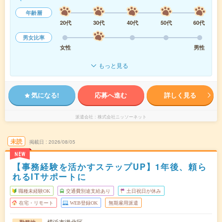
年齢層
20代
30代
40代
50代
60代
男女比率
女性
男性
もっと見る
気になる!
応募へ進む
詳しく見る
派遣会社
株式会社ニッソーネット
未読
掲載日
2026/08/05
NEW
【事務経験を活かすステップUP】1年後、頼ら
れるITサポートに
職種未経験OK
交通費別途支給あり
土日祝日が休み
在宅・リモート
WEB登録OK
無期雇用派遣
横浜市港北区