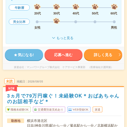
年齢層
20代
30代
40代
50代
60代
男女比率
女性
男性
もっと見る
気になる!
応募へ進む
詳しく見る
派遣会社
マンパワーグループ株式会社 ケアサービス事業部 （医療福祉介護関連）
未読
掲載日
2026/08/05
NEW
3ヵ月で79万円稼ぐ！未経験OK＊おばあちゃん
のお話相手など＊
職種未経験OK
交通費別途支給あり
WEB登録OK
派遣
横浜市港北区
勤務地
日吉(神奈川県)駅から---分／菊名駅から---分／北新横浜駅か