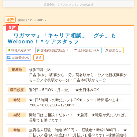
派遣会社
ケアスタッフィング株式会社
未読
掲載日
2026/08/07
NEW
「ワガママ」「キャリア相談」「グチ」も
Welcome！＊ケアスタッフ
職種未経験OK
交通費別途支給あり
土日祝日が休み
残業なし
WEB登録OK
派遣
横浜市港北区
勤務地
日吉(神奈川県)駅から---分／菊名駅から---分／北新横浜駅か
ら---分／小机駅から---分／日吉本町駅から---分
週2日～5日OK（月～金） ★土日休みOK
曜日頻度
★1日6時間～の時短シフトOK★スタート時間選べます！
時間
7:00～16:009:00～17:0011:…
開始日はご相談ください！ ★急募 ★職場が気に入れば、
期間
長期でも働けます！
無資格未経験：時給1600円～ 経験者：時給1800円～ ★
時給
日払い／週払い制度あり（月払いも選べます）※稼働開始時