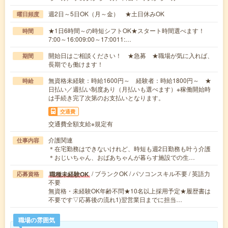
週2日～5日OK（月～金） ★土日休みOK
曜日頻度
★1日6時間～の時短シフトOK★スタート時間選べます！
時間
7:00～16:009:00～17:0011:…
開始日はご相談ください！ ★急募 ★職場が気に入れば、
期間
長期でも働けます！
無資格未経験：時給1600円～ 経験者：時給1800円～ ★
時給
日払い／週払い制度あり（月払いも選べます）※稼働開始時
は手続き完了次第のお支払いとなります。
交通費
交通費全額支給※規定有
介護関連
仕事内容
＊在宅勤務はできないけれど、時短も週2日勤務も叶う介護
＊おじいちゃん、おばあちゃんが暮らす施設での生…
/ ブランクOK / パソコンスキル不要 / 英語力
職種未経験OK
応募資格
不要
無資格・未経験OK年齢不問★10名以上採用予定★履歴書は
不要です▽応募後の流れ1)翌営業日までに担当…
職場の雰囲気