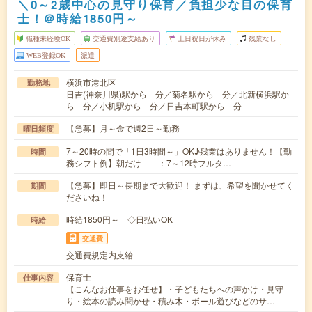
＼0～2歳中心の見守り保育／負担少な目の保育
士！＠時給1850円～
職種未経験OK
交通費別途支給あり
土日祝日が休み
残業なし
WEB登録OK
派遣
横浜市港北区
勤務地
日吉(神奈川県)駅から---分／菊名駅から---分／北新横浜駅か
ら---分／小机駅から---分／日吉本町駅から---分
【急募】月～金で週2日～勤務
曜日頻度
7～20時の間で「1日3時間～」OK♪残業はありません！【勤
時間
務シフト例】朝だけ ：7～12時フルタ…
【急募】即日～長期まで大歓迎！ まずは、希望を聞かせてく
期間
ださいね！
時給1850円～ ◇日払いOK
時給
交通費
交通費規定内支給
保育士
仕事内容
【こんなお仕事をお任せ】・子どもたちへの声かけ・見守
り・絵本の読み聞かせ・積み木・ボール遊びなどのサ…