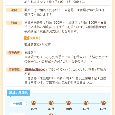
められますシフト例：7：00～16：009：…
開始日はご相談ください！ ★急募 ★職場が気に入れば、
期間
長期でも働けます！
無資格未経験：時給1600円～ 経験者：時給1800円～★日
時給
払い／週払い制度あり（月払いも選べます）※稼働開始時は
手続き完了次第のお支払いとなります。
交通費
交通費支給※規定有
看護助手
仕事内容
≪病院でちょっとしたお手伝い≫〇お手洗い・入浴など生活
のお手伝い○診察室への付き添い○食事のサポート…
/ ブランクOK / パソコンスキル不要 / 英語力
職種未経験OK
応募資格
不要
≪無資格・未経験OK≫年齢不問★10名以上採用予定★履歴
書は不要です。▽応募後の流れ1)翌営業日まで…
職場の雰囲気
年齢層
20代
30代
40代
50代
60代