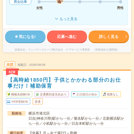
男女比率
女性
男性
もっと見る
気になる!
応募へ進む
詳しく見る
派遣会社
マンパワーグループ株式会社 ケアサービス事業部 （医療福祉介護関連）
未読
掲載日
2026/08/06
NEW
【高時給1850円】子供とかかわる部分のお仕
事だけ！補助保育
職種未経験OK
交通費別途支給あり
土日祝日が休み
残業なし
WEB登録OK
派遣
横浜市港北区
勤務地
日吉(神奈川県)駅から---分／菊名駅から---分／北新横浜駅か
ら---分／小机駅から---分／日吉本町駅から---分
【急募】月～金で週2日～勤務
曜日頻度