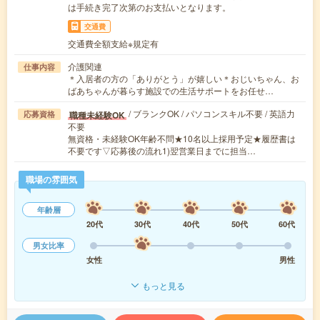
は手続き完了次第のお支払いとなります。
交通費
交通費全額支給※規定有
介護関連
仕事内容
＊入居者の方の「ありがとう」が嬉しい＊おじいちゃん、お
ばあちゃんが暮らす施設での生活サポートをお任せ…
/ ブランクOK / パソコンスキル不要 / 英語力
職種未経験OK
応募資格
不要
無資格・未経験OK年齢不問★10名以上採用予定★履歴書は
不要です▽応募後の流れ1)翌営業日までに担当…
職場の雰囲気
年齢層
20代
30代
40代
50代
60代
男女比率
女性
男性
もっと見る