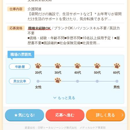
介護関連
仕事内容
【昼間だけの施設で、生活サポートなど】＊お年寄りが昼間
だけ生活のサポートを受けたり、気分転換できるデ…
/ ブランクOK / パソコンスキル不要 / 英語力
職種未経験OK
応募資格
不要
■資格・経験・年齢不問■学歴不問■10名以上採用予定！■履
歴書不要■面談確約■社会保険完備■社員登用…
職場の雰囲気
年齢層
20代
30代
40代
50代
60代
男女比率
女性
男性
もっと見る
気になる!
応募へ進む
詳しく見る
派遣会社
日研トータルソーシング株式会社 メディカルケア事業部