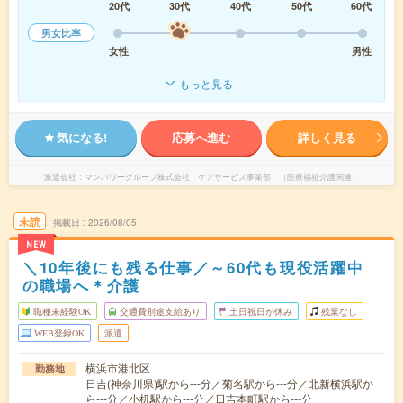
20代
30代
40代
50代
60代
男女比率
女性
男性
もっと見る
気になる!
応募へ進む
詳しく見る
派遣会社
マンパワーグループ株式会社 ケアサービス事業部 （医療福祉介護関連）
未読
掲載日
2026/08/05
NEW
＼10年後にも残る仕事／～60代も現役活躍中
の職場へ＊介護
職種未経験OK
交通費別途支給あり
土日祝日が休み
残業なし
WEB登録OK
派遣
横浜市港北区
勤務地
日吉(神奈川県)駅から---分／菊名駅から---分／北新横浜駅か
ら---分／小机駅から---分／日吉本町駅から---分