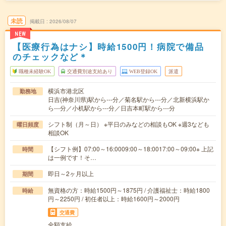
未読
掲載日
2026/08/07
NEW
【医療行為はナシ】時給1500円！病院で備品
のチェックなど＊
職種未経験OK
交通費別途支給あり
WEB登録OK
派遣
横浜市港北区
勤務地
日吉(神奈川県)駅から---分／菊名駅から---分／北新横浜駅か
ら---分／小机駅から---分／日吉本町駅から---分
シフト制（月～日） ※平日のみなどの相談もOK ※週3なども
曜日頻度
相談OK
【シフト例】07:00～16:0009:00～18:0017:00～09:00※ 上記
時間
は一例です！そ…
即日～2ヶ月以上
期間
無資格の方：時給1500円～1875円 / 介護福祉士：時給1800
時給
円～2250円 / 初任者以上：時給1600円～2000円
交通費
全額支給