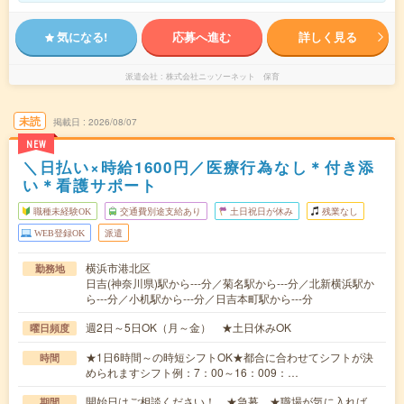
気になる!
応募へ進む
詳しく見る
派遣会社
株式会社ニッソーネット 保育
未読
掲載日
2026/08/07
NEW
＼日払い×時給1600円／医療行為なし＊付き添
い＊看護サポート
職種未経験OK
交通費別途支給あり
土日祝日が休み
残業なし
WEB登録OK
派遣
横浜市港北区
勤務地
日吉(神奈川県)駅から---分／菊名駅から---分／北新横浜駅か
ら---分／小机駅から---分／日吉本町駅から---分
週2日～5日OK（月～金） ★土日休みOK
曜日頻度
★1日6時間～の時短シフトOK★都合に合わせてシフトが決
時間
められますシフト例：7：00～16：009：…
開始日はご相談ください！ ★急募 ★職場が気に入れば、
期間