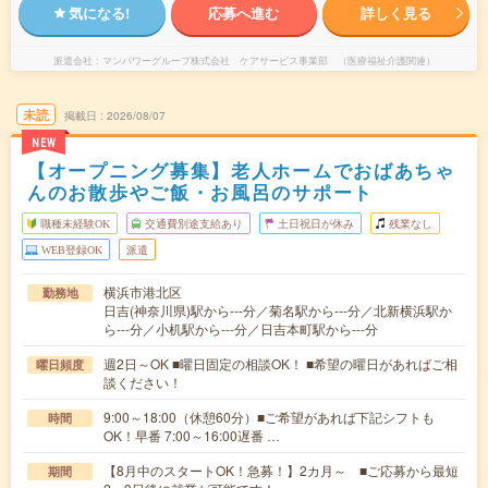
気になる!
応募へ進む
詳しく見る
派遣会社
マンパワーグループ株式会社 ケアサービス事業部 （医療福祉介護関連）
未読
掲載日
2026/08/07
NEW
【オープニング募集】老人ホームでおばあちゃ
んのお散歩やご飯・お風呂のサポート
職種未経験OK
交通費別途支給あり
土日祝日が休み
残業なし
WEB登録OK
派遣
横浜市港北区
勤務地
日吉(神奈川県)駅から---分／菊名駅から---分／北新横浜駅か
ら---分／小机駅から---分／日吉本町駅から---分
週2日～OK ■曜日固定の相談OK！ ■希望の曜日があればご相
曜日頻度
談ください！
9:00～18:00（休憩60分）■ご希望があれば下記シフトも
時間
OK！早番 7:00～16:00遅番 …
【8月中のスタートOK！急募！】2カ月～ ■ご応募から最短
期間