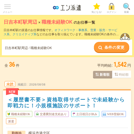
メニュー
気になる!
ログイン
検索
日吉本町駅周辺
×
職種未経験OK
のお仕事一覧
日吉本町駅の派遣のお仕事情報です。
オフィスワーク・事務系
、
営業・販売・サービ
ス系
、
クリエイティブ系
などのお仕事を取り揃えています。職種未経験OKの条件の他
に、
交通費別途支給あり
、
友だちと一緒の応募OK
、
残業なし
などのこだわり条件も取
り揃えています。
条件の変更
日吉本町駅周辺 / 職種未経験OK
36
1,542
全
件
平均時給:
円
時給順
新着順
未読
掲載日
2026/08/08
NEW
＜履歴書不要＞資格取得サポートで未経験から
即戦力に！小規模施設のサポート！
職種未経験OK
交通費別途支給あり
土日祝日が休み
WEB登録OK
派遣
横浜市港北区
勤務地