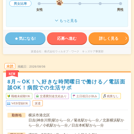
男女比率
女性
男性
もっと見る
気になる!
応募へ進む
詳しく見る
派遣会社
株式会社ウィルオブ・ワーク キッズケア事業部
未読
掲載日
2026/08/06
NEW
8月～OK！＼好きな時間曜日で働ける／電話面
談OK！病院での生活サポ
職種未経験OK
交通費別途支給あり
土日祝日が休み
残業なし
WEB登録OK
派遣
横浜市港北区
勤務地
日吉(神奈川県)駅から---分／菊名駅から---分／北新横浜駅か
ら---分／小机駅から---分／日吉本町駅から---分