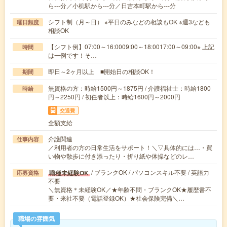
ら---分／小机駅から---分／日吉本町駅から---分
シフト制（月～日） ※平日のみなどの相談もOK ※週3なども
曜日頻度
相談OK
【シフト例】07:00～16:0009:00～18:0017:00～09:00※ 上記
時間
は一例です！そ…
即日～2ヶ月以上 ■開始日の相談OK！
期間
無資格の方：時給1500円～1875円 / 介護福祉士：時給1800
時給
円～2250円 / 初任者以上：時給1600円～2000円
交通費
全額支給
介護関連
仕事内容
／利用者の方の日常生活をサポート！＼▽具体的には…・買
い物や散歩に付き添ったり・折り紙や体操などのレ…
/ ブランクOK / パソコンスキル不要 / 英語力
職種未経験OK
応募資格
不要
＼無資格＊未経験OK／★年齢不問・ブランクOK★履歴書不
要・来社不要（電話登録OK）★社会保険完備＼…
職場の雰囲気