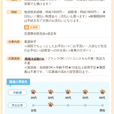
長期でも働けます！
無資格未経験：時給1600円～ 経験者：時給1800円～ ★
時給
日払い／週払い制度あり（月払いも選べます）※稼働開始時
は手続き完了次第のお支払いとなります。
交通費
交通費全額支給※規定有
看護助手
仕事内容
≪病院でちょっとしたお手伝い≫〇お手洗い・入浴など生活
のお手伝い○診察室への付き添い○食事のサポート…
/ ブランクOK / パソコンスキル不要 / 英語力
職種未経験OK
応募資格
不要
≪無資格・未経験OK≫年齢不問★10名以上採用予定★履歴
書は不要です。▽応募後の流れ1)翌営業日まで…
職場の雰囲気
年齢層
20代
30代
40代
50代
60代
男女比率
女性
男性