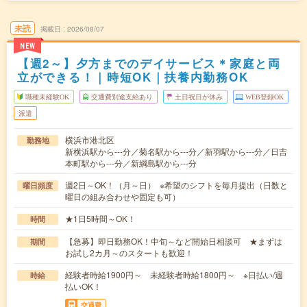
未読
掲載日
2026/08/07
NEW
【週2～】夕方までのデイサービス＊家庭と両
立ができる！｜時短OK｜扶養内勤務OK
職種未経験OK
交通費別途支給あり
土日祝日が休み
WEB登録OK
派遣
横浜市港北区
勤務地
新横浜駅から---分／菊名駅から---分／新羽駅から---分／日吉
本町駅から---分／新綱島駅から---分
週2日～OK！（月～日） ※希望のシフトを毎月提出（日数と
曜日頻度
曜日の組み合わせや固定も可）
★1日5時間～OK！
時間
【急募】即日勤務OK！中旬～など開始日相談可 ★まずは
期間
お試し2カ月～のスタートも歓迎！
経験者時給1900円～ 未経験者時給1800円～ ※日払い/週
時給
払いOK！
交通費