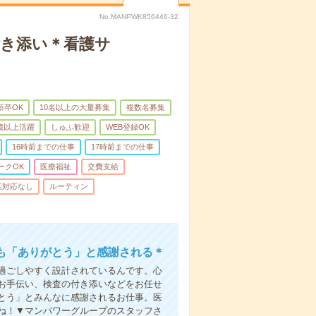
No.MANPWK856446-32
付き添い＊看護サ
新卒OK
10名以上の大量募集
複数名募集
0歳以上活躍
しゅふ歓迎
WEB登録OK
16時前までの仕事
17時前までの仕事
ークOK
医療福祉
交費支給
話対応なし
ルーティン
も「ありがとう」と感謝される＊
過ごしやすく設計されているんです。心
お手伝い、検査の付き添いなどをお任せ
とう」とみんなに感謝されるお仕事。医
ね！▼マンパワーグループのスタッフさ