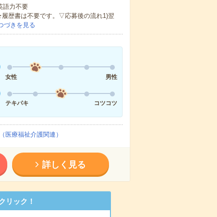
 英語力不要
★履歴書は不要です。▽応募後の流れ1)翌
つづきを見る
女性
男性
テキパキ
コツコツ
（医療福祉介護関連）
詳しく見る
クリック！