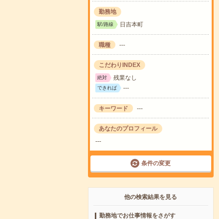
勤務地
日吉本町
駅/路線
職種
---
こだわりINDEX
残業なし
絶対
---
できれば
キーワード
---
あなたのプロフィール
---
条件の変更
他の検索結果を見る
勤務地でお仕事情報をさがす