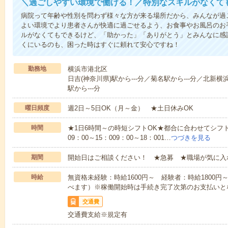
＼過ごしやすい環境で働ける！／特別なスキルがなくて
病院って年齢や性別を問わず様々な方が来る場所だから、みんなが過
よい環境でより患者さんが快適に過ごせるよう、お食事やお風呂のお
ルがなくてもできるけど、「助かった」「ありがとう」とみんなに感
くにいるのも、困った時はすぐに頼れて安心ですね！
勤務地
横浜市港北区
日吉(神奈川県)駅から---分／菊名駅から---分／北新横
駅から---分
曜日頻度
週2日～5日OK（月～金） ★土日休みOK
時間
★1日6時間～の時短シフトOK★都合に合わせてシフト
09：00～15：009：00～18：001…
つづきを見る
期間
開始日はご相談ください！ ★急募 ★職場が気に入
時給
無資格未経験：時給1600円～ 経験者：時給1800
べます）※稼働開始時は手続き完了次第のお支払いと
交通費
交通費支給※規定有