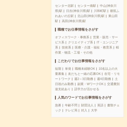
センター北駅
センター南駅
中山(神奈川
県)駅
日吉(神奈川県)駅
川和町駅
都筑ふ
れあいの丘駅
北山田(神奈川県)駅
東山田
駅
高田(神奈川県)駅
職種でお仕事情報をさがす
オフィスワーク・事務系
営業・販売・サー
ビス系
クリエイティブ系
IT・エンジニア
系
技術系
医療・介護・福祉・教育系
軽
作業・物流・工場・その他
こだわりでお仕事情報をさがす
短期
単発
職種未経験OK
10名以上の大
量募集
友だちと一緒の応募OK
在宅・リモ
ートワーク
週2～3日勤務
週4日勤務
土
日祝のみ勤務
副業・WワークOK
交通費別
途支給あり
語学力が活かせる
人気のワードでお仕事情報をさがす
急募
年齢不問
財団法人
英語
書類チェ
ック
テレビ局
封入
大学