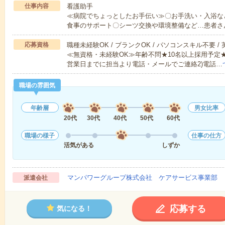
仕事内容
看護助手
≪病院でちょっとしたお手伝い≫〇お手洗い・入浴な
食事のサポート〇シーツ交換や環境整備など…患者さ
応募資格
職種未経験OK / ブランクOK / パソコンスキル不要 /
≪無資格・未経験OK≫年齢不問★10名以上採用予定
営業日までに担当より電話・メールでご連絡2)電話…
職場の雰囲気
年齢層
男女比率
20代
30代
40代
50代
60代
職場の様子
仕事の仕方
活気がある
しずか
マンパワーグループ株式会社 ケアサービス事業部 
派遣会社
応募する
気になる！