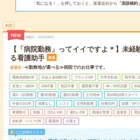
「気になる！」を押しておくと、派遣会社から
「面談確約
未読
NEW
掲載日
2026/08/07
【「病院勤務」ってイイですよ＊】未経
る看護助手
派遣
≪勤務地が選べる≫病院でのお仕事です。
派遣先
職種未経験OK
社会人未経験OK
ブランクOK
大学生歓迎
既卒第二
友達と一緒OK
OA不要
英語不要
履歴書不要
40～50代活躍
6
週2～3日勤務
週4日勤務
週5日勤務
土日祝休
朝10時以降スタート
午後のみOK
残業なし
シフト
交替制勤務
扶養控内
副業・Wワ
車通勤可
制服
日払いOK
週払いOK
職場が禁煙
派遣多
電
自転車・バイクOK
看護師
介護士
ここがポイント！