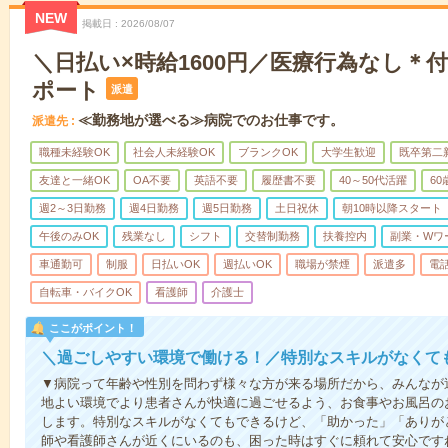
NEW
掲載日
2026/08/07
＼日払い×時給1600円／医療行為なし＊
ポート
派遣
≪勤務地が選べる≫病院でのお仕事です。
派遣先
職種未経験OK
社会人未経験OK
ブランクOK
大学生歓迎
既卒第二
友達と一緒OK
OA不要
英語不要
履歴書不要
40～50代活躍
6
週2～3日勤務
週4日勤務
週5日勤務
土日祝休
朝10時以降スタート
午後のみOK
残業なし
シフト
交替制勤務
扶養控内
副業・Wワ
車通勤可
制服
日払いOK
週払いOK
職場が禁煙
派遣多
電
自転車・バイクOK
看護師
介護士
ここがポイント！
＼過ごしやすい環境で働ける！／特別なスキルがなくて
▼病院って年齢や性別を問わず様々な方が来る場所だから、みんなが
地よい環境でより患者さんが快適に過ごせるよう、お食事やお風呂の
します。特別なスキルがなくてもできるけど、「助かった」「ありが
師や看護師さんが近くにいるのも、困った時はすぐに頼れて安心です