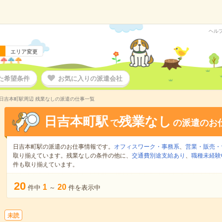
ヘル
エリア変更
た希望条件
お気に入りの派遣会社
日吉本町駅周辺 残業なしの派遣の仕事一覧
日吉本町駅
残業なし
で
の派遣のお
日吉本町駅の派遣のお仕事情報です。
オフィスワーク・事務系
、
営業・販売・
取り揃えています。残業なしの条件の他に、
交通費別途支給あり
、
職種未経験
件も取り揃えています。
20
1
20
件中
～
件を表示中
未読