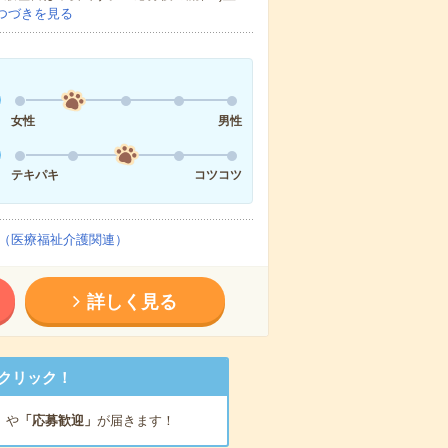
つづきを見る
女性
男性
テキパキ
コツコツ
（医療福祉介護関連）
詳しく見る
クリック！
」
や
「応募歓迎」
が届きます！