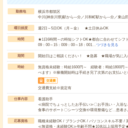
勤務地
横浜市都筑区
中川(神奈川県)駅から---分／川和町駅から---分／東山田
曜日頻度
週2日～5日OK（月～金） ★土日休みOK
時間
★1日6時間～の時短シフトOK★都合に合わせてシフト
09：00～15：009：00～18：001…
つづきを見る
期間
開始日はご相談ください！ ★急募 ★職場が気に入
時給
無資格未経験：時給1600円～ 経験者：時給1800
べます）※稼働開始時は手続き完了次第のお支払いと
交通費
交通費支給※規定有
仕事内容
看護助手
≪病院でちょっとしたお手伝い≫〇お手洗い・入浴な
食事のサポート〇シーツ交換や環境整備など…患者さ
応募資格
職種未経験OK / ブランクOK / パソコンスキル不要 /
≪無資格・未経験OK≫年齢不問★10名以上採用予定