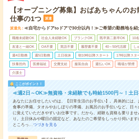
【オープニング募集】おばあちゃんのお
仕事の1つ
派遣
≪自宅からドアtoドアで30分以内！≫ご希望の勤務地を紹
派遣先
職種未経験OK
社会人未経験OK
ブランクOK
既卒第二新卒OK
10
友達と一緒OK
OA不要
英語不要
履歴書不要
40～50代活躍
し
週4日勤務
週5日勤務
土日祝休
朝10時以降スタート
17時以降スタ
扶養控内
医療福祉
交費支給
服装自由
週払いOK
職場が禁煙
介護士
ここがポイント！
≪週2日～OK≫無資格・未経験でも時給1500円～！土
あなたにお任せしたいのは、【日常生活のお手伝い】。具体的には、
食事の準備、タオルやおしぼりの準備、お風呂のお手伝いなど。日々
に覚えていただきやすいお仕事です。だから、経験も資格も要りませ
り。土日休みや曜日の固定など、あなたのご希望をしっかり伺います
ところっ…
つづきを見る