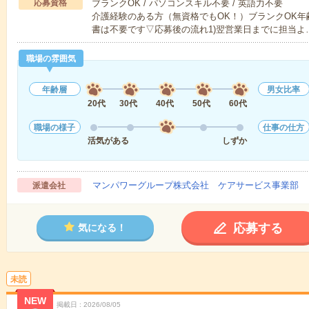
応募資格
ブランクOK / パソコンスキル不要 / 英語力不要
介護経験のある方（無資格でもOK！）ブランクOK年
書は不要です▽応募後の流れ1)翌営業日までに担当よ
職場の雰囲気
年齢層
男女比率
20代
30代
40代
50代
60代
職場の様子
仕事の仕方
活気がある
しずか
マンパワーグループ株式会社 ケアサービス事業部 
派遣会社
応募する
気になる！
未読
NEW
掲載日
2026/08/05