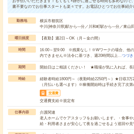
お手伝いいただきます！もくもく×静かに過ごせる時間も多めなので
書不要なのでお仕事スタートも楽々です。お電話ひとつでお仕事紹介
勤務地
横浜市都筑区
中川(神奈川県)駅から---分／川和町駅から---分／東山田
曜日頻度
【夜勤】週2日～OK（月～金の間）
時間
16:00～翌9:00 ※残業なし！※Wワークの場合、
内できません※法令に基づき、週20時間以上…
つづき
期間
開始日はご相談ください！ ★職場が気に入れば、長
時給
経験者時給1800円～（夜勤時給2250円～）★日収3
（月払いも選べます）※稼働開始時は手続き完了次第
交通費
交通費支給※規定有
仕事内容
介護関連
老人ホームでケアスタッフをお願いします。・食事や
給・利用者さまが安心して夜を過ごせるよう巡回や見