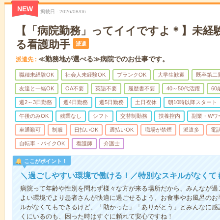
NEW
掲載日
2026/08/06
【「病院勤務」ってイイですよ＊】未経
る看護助手
派遣
≪勤務地が選べる≫病院でのお仕事です。
派遣先
職種未経験OK
社会人未経験OK
ブランクOK
大学生歓迎
既卒第二
友達と一緒OK
OA不要
英語不要
履歴書不要
40～50代活躍
6
週2～3日勤務
週4日勤務
週5日勤務
土日祝休
朝10時以降スタート
午後のみOK
残業なし
シフト
交替制勤務
扶養控内
副業・Wワ
車通勤可
制服
日払いOK
週払いOK
職場が禁煙
派遣多
電
自転車・バイクOK
看護師
介護士
ここがポイント！
＼過ごしやすい環境で働ける！／特別なスキルがなくて
病院って年齢や性別を問わず様々な方が来る場所だから、みんなが過
よい環境でより患者さんが快適に過ごせるよう、お食事やお風呂のお
ルがなくてもできるけど、「助かった」「ありがとう」とみんなに感
くにいるのも、困った時はすぐに頼れて安心ですね！