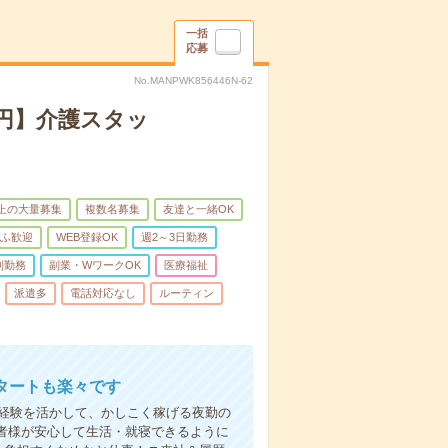
一括
応募
No.MANPWK856446N-62
万円】介護スタッ
以上の大量募集
複数名募集
友達と一緒OK
ふ歓迎
WEB登録OK
週2～3日勤務
制勤務
副業・WワークOK
医療福祉
派遣多
電話対応なし
ルーティン
タートも楽々です
円。経験を活かして、かしこく稼げる夜勤の
者様が安心して生活・就寝できるように