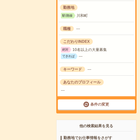
勤務地
川和町
駅/路線
職種
---
こだわりINDEX
10名以上の大量募集
絶対
---
できれば
キーワード
---
あなたのプロフィール
---
条件の変更
他の検索結果を見る
勤務地でお仕事情報をさがす