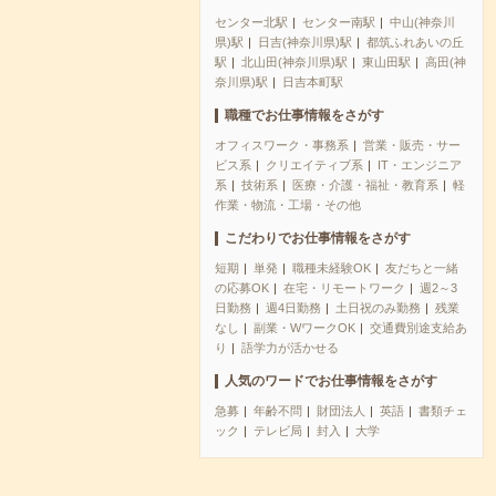
センター北駅
センター南駅
中山(神奈川
県)駅
日吉(神奈川県)駅
都筑ふれあいの丘
駅
北山田(神奈川県)駅
東山田駅
高田(神
奈川県)駅
日吉本町駅
職種でお仕事情報をさがす
オフィスワーク・事務系
営業・販売・サー
ビス系
クリエイティブ系
IT・エンジニア
系
技術系
医療・介護・福祉・教育系
軽
作業・物流・工場・その他
こだわりでお仕事情報をさがす
短期
単発
職種未経験OK
友だちと一緒
の応募OK
在宅・リモートワーク
週2～3
日勤務
週4日勤務
土日祝のみ勤務
残業
なし
副業・WワークOK
交通費別途支給あ
り
語学力が活かせる
人気のワードでお仕事情報をさがす
急募
年齢不問
財団法人
英語
書類チェ
ック
テレビ局
封入
大学