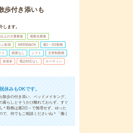
散歩付き添いも
介します。
名以上の大量募集
複数名募集
ゅふ歓迎
WEB登録OK
週2～3日勤務
ート
残業なし
シフト
交替制勤務
派遣多
電話対応なし
ルーティン
日祝休みもOKです。
お散歩の付き添い、ベッドメイキング、
の暮らしとそうかけ離れておらず、すぐ
ん＊勤務は週2日～で無理せず、ゆった
ので、何でもご相談くださいね＊「働く