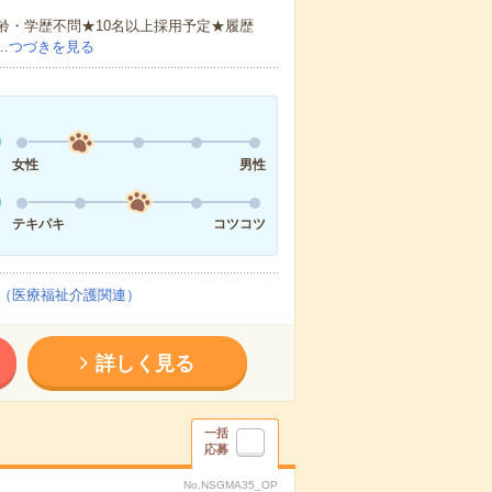
齢・学歴不問★10名以上採用予定★履歴
…
つづきを見る
女性
男性
テキパキ
コツコツ
（医療福祉介護関連）
詳しく見る
一括
応募
No.NSGMA35_OP