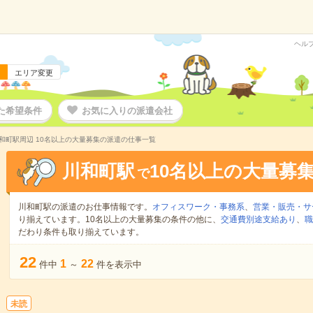
ヘル
エリア変更
た希望条件
お気に入りの派遣会社
和町駅周辺 10名以上の大量募集の派遣の仕事一覧
川和町駅
10名以上の大量募
で
川和町駅の派遣のお仕事情報です。
オフィスワーク・事務系
、
営業・販売・サ
り揃えています。10名以上の大量募集の条件の他に、
交通費別途支給あり
、
職
だわり条件も取り揃えています。
22
1
22
件中
～
件を表示中
未読