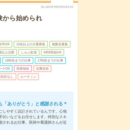
No.MANPWK856446-62
験から始められ
新卒OK
10名以上の大量募集
複数名募集
0歳以上活躍
しゅふ歓迎
WEB登録OK
16時前までの仕事
17時前までの仕事
ークOK
医療福祉
交費支給
話対応なし
ルーティン
も「ありがとう」と感謝される＊
ごしやすく設計されているんです。心地
手伝いなどをお任せします。特別なスキ
謝されるお仕事。医師や看護師さんが近