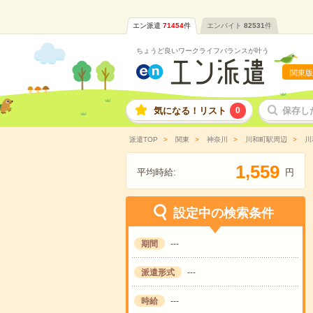
エン派遣
71454
件
エンバイト
82531
件
ちょうど良いワークライフバランスが叶う
関東版
気になる！リスト
0
保存し
派遣TOP
関東
神奈川
川和町駅周辺
川
,
1
5
5
9
平均時給:
円
設定中の検索条件
期間
---
派遣形式
---
時給
---