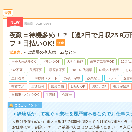
未読
NEW
掲載日
2026/08/05
夜勤＝待機多め！？【週2日で月収25.9
フ＊日払いOK!
派遣
＜ご近所の老人ホームなど＞
派遣先
社会人未経験OK
ブランクOK
大学生歓迎
既卒第二新卒OK
10名
OA不要
英語不要
履歴書不要
40～50代活躍
60歳以上活躍
しゅ
土日祝休
17時以降スタート
深夜・早朝
残業なし
シフト
交替
交費支給
車通勤可
服装自由
日払いOK
週払いOK
職場が禁煙
自転車・バイクOK
看護師
介護士
ここがポイント！
＜経験活かして稼ぐ＞来社＆履歴書不要なのでお仕事ス
＜稼げる夜勤のお仕事＞日収3万2400円×週2日でも月収25万9200
お仕事です。副業・Wワーク希望の方はぜひご応募ください！▼入居