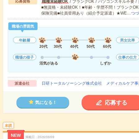
応募資格
職種未経験OK
/ ブランクOK / パソコンスキル不要 /
■無資格・未経験OK！■年齢・学歴不問！ブランクOK
保険完備■社員登用あり（紹介予定派遣）★WE…
つづ
職場の雰囲気
年齢層
男女比率
20代
30代
40代
50代
60代
職場の様子
仕事の仕方
活気がある
しずか
日研トータルソーシング株式会社 メディカルケア事
派遣会社
応募する
気になる！
未読
NEW
掲載日
2026/08/09