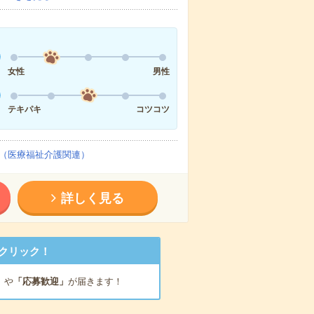
女性
男性
テキパキ
コツコツ
（医療福祉介護関連）
詳しく見る
クリック！
」
や
「応募歓迎」
が届きます！