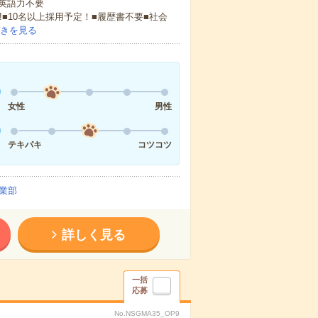
 英語力不要
!■10名以上採用予定！■履歴書不要■社会
きを見る
女性
男性
テキパキ
コツコツ
業部
詳しく見る
一括
応募
No.NSGMA35_OP9