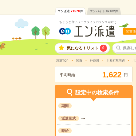
エン派遣
71570
件
エンバイト
82182
件
ちょうど良いワークライフバランスが叶う
関東版
気になる！リスト
0
保存し
派遣TOP
関東
神奈川
川和町駅周辺
川
,
1
6
2
2
平均時給:
円
設定中の検索条件
期間
---
派遣形式
---
時給
---