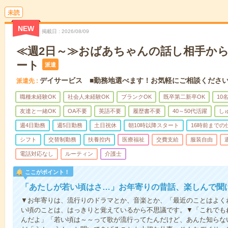
未読
NEW
掲載日
2026/08/09
≪週2日～≫おばあちゃんの話し相手か
ート
派遣
デイサービス ■勤務地選べます！お気軽にご相談くださ
派遣先
職種未経験OK
社会人未経験OK
ブランクOK
既卒第二新卒OK
10
友達と一緒OK
OA不要
英語不要
履歴書不要
40～50代活躍
し
週4日勤務
週5日勤務
土日祝休
朝10時以降スタート
16時前までの
シフト
交替制勤務
扶養控内
医療福祉
交費支給
服装自由
電話対応なし
ルーティン
介護士
ここがポイント！
「あたしが若い頃はさ…」お年寄りの昔話、楽しんで聞
▼お年寄りは、流行りのドラマとか、音楽とか、「最近のことはよく
い頃のことは、はっきりと覚えているから不思議です。▼「これでも
んだよ」「若い頃は～～って歌が流行ってたんだけど、あんた知らな