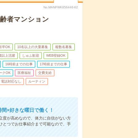
No.MANPWK856446-62
高齢者マンション
新卒OK
10名以上の大量募集
複数名募集
0歳以上活躍
しゅふ歓迎
WEB登録OK
16時前までの仕事
17時前までの仕事
ークOK
医療福祉
交費支給
電話対応なし
ルーティン
時間×好きな曜日で働く！
立度が高めなので、体力に自信がない方
ひとつでお仕事紹介まで可能なので、手