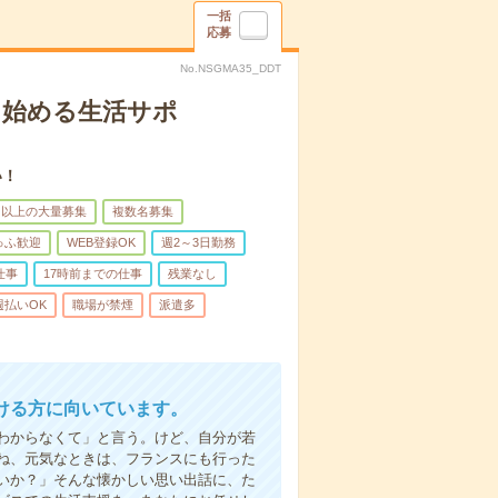
一括
応募
No.NSGMA35_DDT
ら始める生活サポ
い！
名以上の大量募集
複数名募集
ゅふ歓迎
WEB登録OK
週2～3日勤務
仕事
17時前までの仕事
残業なし
週払いOK
職場が禁煙
派遣多
ける方に向いています。
わからなくて」と言う。けど、自分が若
ね、元気なときは、フランスにも行った
いか？」そんな懐かしい思い出話に、た