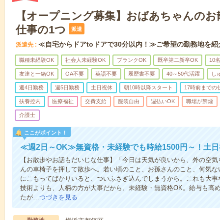
【オープニング募集】おばあちゃんのお
仕事の1つ
派遣
≪自宅からドアtoドアで30分以内！≫ご希望の勤務地を紹
派遣先
職種未経験OK
社会人未経験OK
ブランクOK
既卒第二新卒OK
10
友達と一緒OK
OA不要
英語不要
履歴書不要
40～50代活躍
し
週4日勤務
週5日勤務
土日祝休
朝10時以降スタート
17時前までの
扶養控内
医療福祉
交費支給
服装自由
週払いOK
職場が禁煙
介護士
ここがポイント！
≪週2日～OK≫無資格・未経験でも時給1500円～！土
【お散歩やお話もだいじな仕事】「今日は天気が良いから、外の空気
んの車椅子を押して散歩へ。若い頃のこと、お孫さんのこと、何気な
にこもってばかりいると、ついふさぎ込んでしまうから。これも大事
技術よりも、人柄の方が大事だから、未経験・無資格OK。給与も高
たが…
つづきを見る