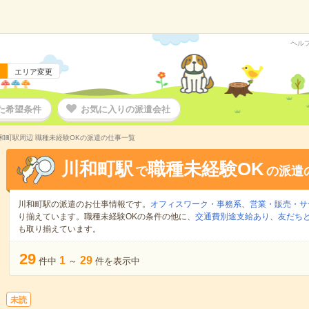
ヘル
エリア変更
た希望条件
お気に入りの派遣会社
和町駅周辺 職種未経験OKの派遣の仕事一覧
川和町駅
職種未経験OK
で
の派遣
川和町駅の派遣のお仕事情報です。
オフィスワーク・事務系
、
営業・販売・サ
り揃えています。職種未経験OKの条件の他に、
交通費別途支給あり
、
友だちと
も取り揃えています。
29
1
29
件中
～
件を表示中
未読