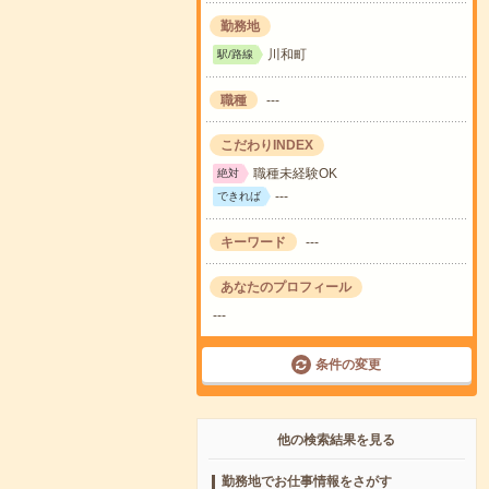
勤務地
川和町
駅/路線
職種
---
こだわりINDEX
職種未経験OK
絶対
---
できれば
キーワード
---
あなたのプロフィール
---
条件の変更
他の検索結果を見る
勤務地でお仕事情報をさがす