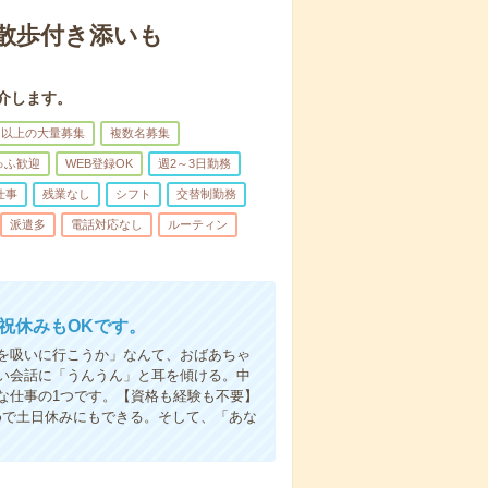
散歩付き添いも
介します。
名以上の大量募集
複数名募集
ゅふ歓迎
WEB登録OK
週2～3日勤務
仕事
残業なし
シフト
交替制勤務
派遣多
電話対応なし
ルーティン
日祝休みもOKです。
を吸いに行こうか」なんて、おばあちゃ
い会話に「うんうん」と耳を傾ける。中
な仕事の1つです。【資格も経験も不要】
めで土日休みにもできる。そして、「あな