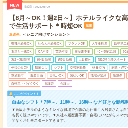
NEW
掲載日
2026/08/09
【8月～OK！週2日～】ホテルライクな
で生活サポート＊時短OK
派遣
＜シニア向けマンション＞
派遣先
職種未経験OK
社会人未経験OK
ブランクOK
大学生歓迎
既卒第二
友達と一緒OK
OA不要
英語不要
履歴書不要
40～50代活躍
6
週2～3日勤務
週4日勤務
週5日勤務
土日祝休
朝10時以降スタート
午後のみOK
残業なし
シフト
交替制勤務
扶養控内
副業・Wワ
車通勤可
服装自由
日払いOK
週払いOK
職場が禁煙
派遣多
自転車・バイクOK
看護師
介護士
ここがポイント！
自由なシフト＊7時～、11時～、16時～など好きな勤務
▼高級ホテルのようなキレイな職場で介護のお仕事！入居者さんは自
も長く続けやすいです。▼来社＆履歴書不要！自宅にいながらスマホ
間なくお仕事スタートできます。