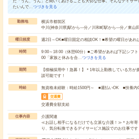
だ「うん、うん」と聞いてあげることも大切な仕事。そんなデイサー
たいんで…
つづきを見る
勤務地
横浜市都筑区
中川(神奈川県)駅から---分／川和町駅から---分／東山田
曜日頻度
週2日～OK■曜日固定の相談OK！■希望の曜日があ
時間
9:00～18:00（休憩60分）■ご希望があれば下記シフトもOK
00「家族と休みを合…
つづきを見る
期間
【積極採用中！急募！】＊1年以上勤務している方が多
談可能です！
時給
無資格未経験：時給1500円～ ■週払いOK ■扶養内O
交通費
交通費全額支給
仕事内容
介護関連
≪お話し相手になるだけでも立派な介護！≫＊お年寄
り、気分転換できるデイサービス施設でのお仕事です