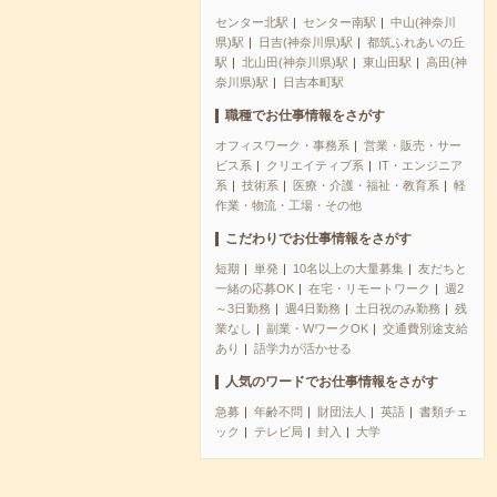
センター北駅
センター南駅
中山(神奈川
県)駅
日吉(神奈川県)駅
都筑ふれあいの丘
駅
北山田(神奈川県)駅
東山田駅
高田(神
奈川県)駅
日吉本町駅
職種でお仕事情報をさがす
オフィスワーク・事務系
営業・販売・サー
ビス系
クリエイティブ系
IT・エンジニア
系
技術系
医療・介護・福祉・教育系
軽
作業・物流・工場・その他
こだわりでお仕事情報をさがす
短期
単発
10名以上の大量募集
友だちと
一緒の応募OK
在宅・リモートワーク
週2
～3日勤務
週4日勤務
土日祝のみ勤務
残
業なし
副業・WワークOK
交通費別途支給
あり
語学力が活かせる
人気のワードでお仕事情報をさがす
急募
年齢不問
財団法人
英語
書類チェ
ック
テレビ局
封入
大学