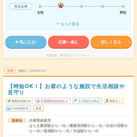
男女比率
女性
男性
もっと見る
気になる!
応募へ進む
詳しく見る
派遣会社
株式会社ニッソーネット
未読
掲載日
2026/07/31
【時短OK！】お家のような施設で生活相談や
見守り
職種未経験OK
交通費別途支給あり
土日祝日が休み
残業なし
WEB登録OK
派遣
兵庫県姫路市
勤務地
はりま勝原駅から---分／播磨高岡駅から---分／白浜の宮駅か
ら---分／砥堀駅から---分／大塩駅から---分