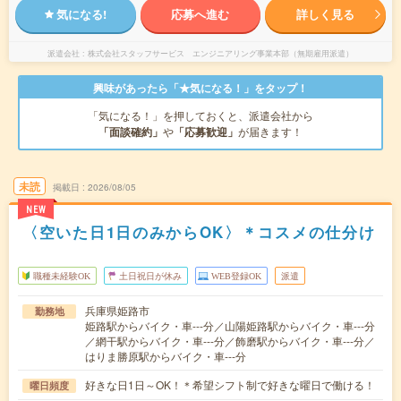
気になる!
応募へ進む
詳しく見る
派遣会社
株式会社スタッフサービス エンジニアリング事業本部（無期雇用派遣）
興味があったら「★気になる！」をタップ！
「気になる！」を押しておくと、派遣会社から
「面談確約」
や
「応募歓迎」
が届きます！
未読
掲載日
2026/08/05
NEW
〈空いた日1日のみからOK〉＊コスメの仕分け
職種未経験OK
土日祝日が休み
WEB登録OK
派遣
兵庫県姫路市
勤務地
姫路駅からバイク・車---分／山陽姫路駅からバイク・車---分
／網干駅からバイク・車---分／飾磨駅からバイク・車---分／
はりま勝原駅からバイク・車---分
好きな日1日～OK！＊希望シフト制で好きな曜日で働ける！
曜日頻度