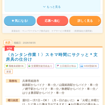
もっと見る
気になる!
応募へ進む
詳しく見る
派遣会社
マンパワーグループ株式会社 ケアサービス事業部 （医療福祉介護関連）
未読
掲載日
2026/08/05
NEW
〈カンタン作業！〉スキマ時間にサクッと＊文
房具の仕分け
職種未経験OK
交通費別途支給あり
土日祝日が休み
WEB登録OK
派遣
兵庫県姫路市
勤務地
姫路駅からバイク・車---分／山陽姫路駅からバイク・車---分
／網干駅からバイク・車---分／飾磨駅からバイク・車---分／
はりま勝原駅からバイク・車---分
週0日～/月1日～OK！ （月～日のあいだ） ★「火曜と木曜だ
曜日頻度
け」など色々な働き方ができます！ ★お仕事ゼロの週があっ