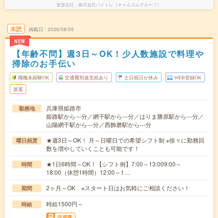
派遣会社
株式会社バイトレ（キャムコムグループ）
未読
掲載日
2026/08/05
NEW
【年齢不問】週3日～OK！少人数施設で料理や
掃除のお手伝い
職種未経験OK
交通費別途支給あり
土日祝日が休み
WEB登録OK
派遣
兵庫県姫路市
勤務地
姫路駅から---分／網干駅から---分／はりま勝原駅から---分／
山陽網干駅から---分／西飾磨駅から---分
★週3日～OK！ 月～日曜日での希望シフト制 ※徐々に勤務回
曜日頻度
数を増やしていくことも可能です！
★1日6時間～OK！【シフト例】7:00～13:009:00～
時間
18:00（休憩1時間）12:00～1…
2ヶ月～OK ※スタート日はお気軽にご相談ください！
期間
時給1500円～
時給
交通費