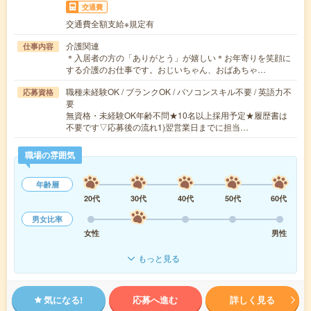
交通費
交通費全額支給※規定有
介護関連
仕事内容
＊入居者の方の「ありがとう」が嬉しい＊お年寄りを笑顔に
する介護のお仕事です。おじいちゃん、おばあちゃ…
職種未経験OK / ブランクOK / パソコンスキル不要 / 英語力不
応募資格
要
無資格・未経験OK年齢不問★10名以上採用予定★履歴書は
不要です▽応募後の流れ1)翌営業日までに担当…
職場の雰囲気
年齢層
20代
30代
40代
50代
60代
男女比率
女性
男性
もっと見る
気になる!
応募へ進む
詳しく見る