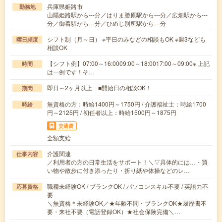
兵庫県姫路市
勤務地
山陽姫路駅から---分／はりま勝原駅から---分／広畑駅から---
分／御着駅から---分／ひめじ別所駅から---分
シフト制（月～日） ※平日のみなどの相談もOK ※週3なども
曜日頻度
相談OK
【シフト例】07:00～16:0009:00～18:0017:00～09:00※ 上記
時間
は一例です！そ…
即日～2ヶ月以上 ■開始日の相談OK！
期間
無資格の方：時給1400円～1750円 / 介護福祉士：時給1700
時給
円～2125円 / 初任者以上：時給1500円～1875円
交通費
全額支給
介護関連
仕事内容
／利用者の方の日常生活をサポート！＼▽具体的には…・買
い物や散歩に付き添ったり・折り紙や体操などのレ…
職種未経験OK / ブランクOK / パソコンスキル不要 / 英語力不
応募資格
要
＼無資格＊未経験OK／★年齢不問・ブランクOK★履歴書不
要・来社不要（電話登録OK）★社会保険完備＼…