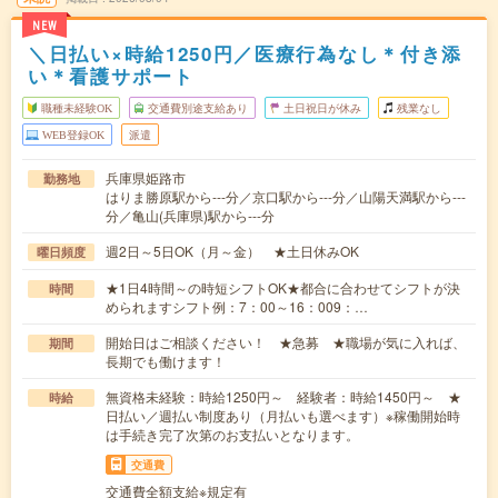
NEW
＼日払い×時給1250円／医療行為なし＊付き添
い＊看護サポート
職種未経験OK
交通費別途支給あり
土日祝日が休み
残業なし
WEB登録OK
派遣
兵庫県姫路市
勤務地
はりま勝原駅から---分／京口駅から---分／山陽天満駅から---
分／亀山(兵庫県)駅から---分
週2日～5日OK（月～金） ★土日休みOK
曜日頻度
★1日4時間～の時短シフトOK★都合に合わせてシフトが決
時間
められますシフト例：7：00～16：009：…
開始日はご相談ください！ ★急募 ★職場が気に入れば、
期間
長期でも働けます！
無資格未経験：時給1250円～ 経験者：時給1450円～ ★
時給
日払い／週払い制度あり（月払いも選べます）※稼働開始時
は手続き完了次第のお支払いとなります。
交通費
交通費全額支給※規定有