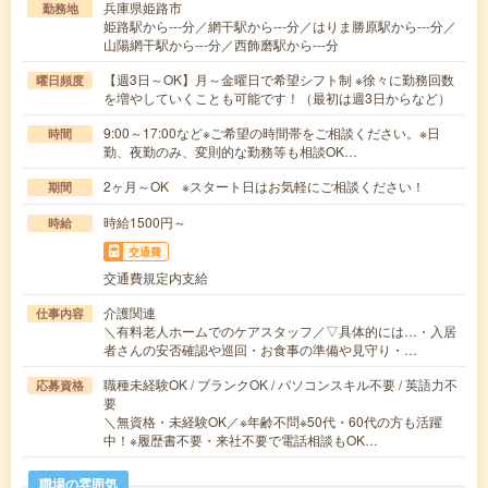
兵庫県姫路市
勤務地
姫路駅から---分／網干駅から---分／はりま勝原駅から---分／
山陽網干駅から---分／西飾磨駅から---分
【週3日～OK】月～金曜日で希望シフト制 ※徐々に勤務回数
曜日頻度
を増やしていくことも可能です！（最初は週3日からなど）
9:00～17:00など※ご希望の時間帯をご相談ください。※日
時間
勤、夜勤のみ、変則的な勤務等も相談OK…
2ヶ月～OK ※スタート日はお気軽にご相談ください！
期間
時給1500円～
時給
交通費
交通費規定内支給
介護関連
仕事内容
＼有料老人ホームでのケアスタッフ／▽具体的には…・入居
者さんの安否確認や巡回・お食事の準備や見守り・…
職種未経験OK / ブランクOK / パソコンスキル不要 / 英語力不
応募資格
要
＼無資格・未経験OK／※年齢不問※50代・60代の方も活躍
中！※履歴書不要・来社不要で電話相談もOK…
職場の雰囲気