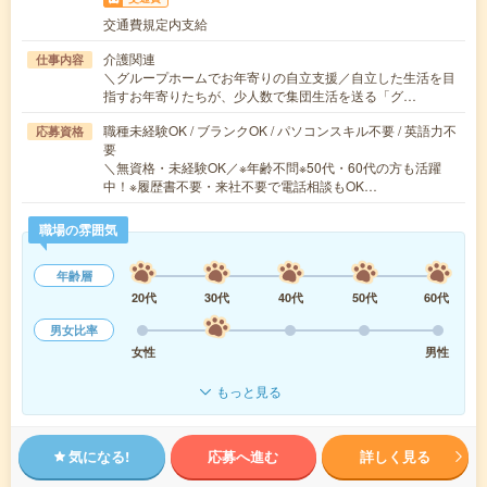
交通費規定内支給
介護関連
仕事内容
＼グループホームでお年寄りの自立支援／自立した生活を目
指すお年寄りたちが、少人数で集団生活を送る「グ…
職種未経験OK / ブランクOK / パソコンスキル不要 / 英語力不
応募資格
要
＼無資格・未経験OK／※年齢不問※50代・60代の方も活躍
中！※履歴書不要・来社不要で電話相談もOK…
職場の雰囲気
年齢層
20代
30代
40代
50代
60代
男女比率
女性
男性
もっと見る
気になる!
応募へ進む
詳しく見る