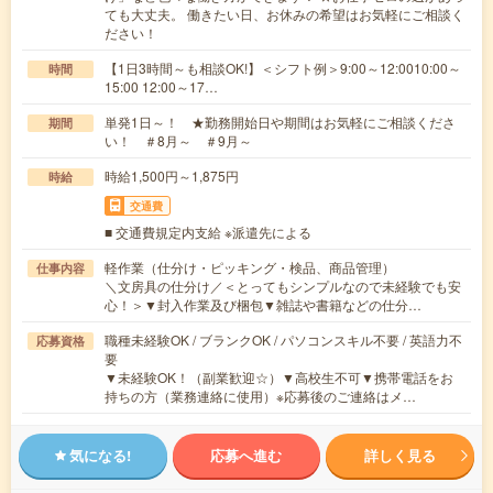
ても大丈夫。 働きたい日、お休みの希望はお気軽にご相談く
ださい！
【1日3時間～も相談OK!】＜シフト例＞9:00～12:0010:00～
時間
15:00 12:00～17…
単発1日～！ ★勤務開始日や期間はお気軽にご相談くださ
期間
い！ ＃8月～ ＃9月～
時給1,500円～1,875円
時給
交通費
■ 交通費規定内支給 ※派遣先による
軽作業（仕分け・ピッキング・検品、商品管理）
仕事内容
＼文房具の仕分け／＜とってもシンプルなので未経験でも安
心！＞▼封入作業及び梱包▼雑誌や書籍などの仕分…
職種未経験OK / ブランクOK / パソコンスキル不要 / 英語力不
応募資格
要
▼未経験OK！（副業歓迎☆）▼高校生不可▼携帯電話をお
持ちの方（業務連絡に使用）※応募後のご連絡はメ…
気になる!
応募へ進む
詳しく見る