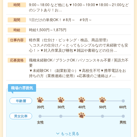
9:00～18:00 など他にも▼10:00～19:00▼18:00～21:00など
時間
のシフトあり！お…
1日だけの単発OK！＃8月～ ＃9月～
期間
時給1,500円～1,875円
時給
軽作業（仕分け・ピッキング・検品、商品管理）
仕事内容
＼コスメの仕分け／＜とってもシンプルなので未経験でも安
心！＞▼封入作業及び梱包▼雑誌や書籍などの仕分…
職種未経験OK / ブランクOK / パソコンスキル不要 / 英語力不
応募資格
要
▼未経験OK！（副業歓迎☆）▼高校生不可▼携帯電話をお
持ちの方（業務連絡に使用）※応募後のご連絡はメ…
職場の雰囲気
年齢層
20代
30代
40代
50代
60代
男女比率
女性
男性
もっと見る