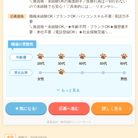
＼無資格・未経験OKの看護助手／医療行為は一切行わない
ので未経験でも安心！▽具体的には…・リネンやシ…
職種未経験OK / ブランクOK / パソコンスキル不要 / 英語力不
応募資格
要
＼無資格＊未経験OK／★年齢不問・ブランクOK★履歴書不
要・来社不要（電話登録OK）★社会保険完備＼…
職場の雰囲気
年齢層
20代
30代
40代
50代
60代
男女比率
女性
男性
もっと見る
気になる!
応募へ進む
詳しく見る
派遣会社
株式会社ニッソーネット
未読
掲載日
2026/08/04