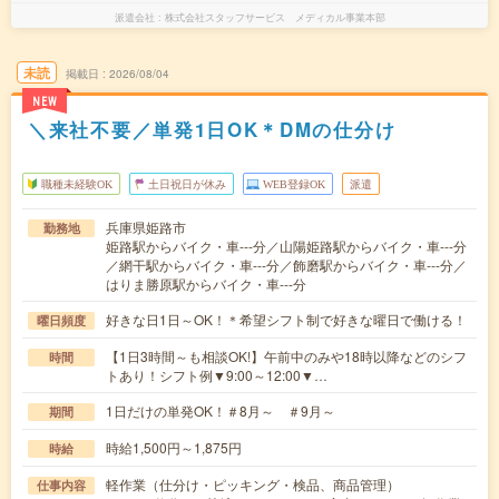
派遣会社
株式会社スタッフサービス メディカル事業本部
未読
掲載日
2026/08/04
NEW
＼来社不要／単発1日OK＊DMの仕分け
職種未経験OK
土日祝日が休み
WEB登録OK
派遣
兵庫県姫路市
勤務地
姫路駅からバイク・車---分／山陽姫路駅からバイク・車---分
／網干駅からバイク・車---分／飾磨駅からバイク・車---分／
はりま勝原駅からバイク・車---分
好きな日1日～OK！＊希望シフト制で好きな曜日で働ける！
曜日頻度
【1日3時間～も相談OK!】午前中のみや18時以降などのシフ
時間
トあり！シフト例▼9:00～12:00▼…
1日だけの単発OK！＃8月～ ＃9月～
期間
時給1,500円～1,875円
時給
軽作業（仕分け・ピッキング・検品、商品管理）
仕事内容