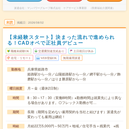
派遣会社
マンパワーグループ株式会社 ケアサービス事業部 （医療福祉介護関連）
未読
掲載日
2026/08/02
【未経験スタート】決まった流れで進められ
る！CADオペで正社員デビュー
職種未経験OK
交通費別途支給あり
土日祝日が休み
在宅・リモート
WEB登録OK
無期雇用派遣
兵庫県姫路市
勤務地
姫路駅から---分／山陽姫路駅から---分／網干駅から---分／飾
磨駅から---分／はりま勝原駅から---分
月～金（週休2日制）
曜日頻度
8：30～17：30（実働8時間）※勤務時間は就業先により異な
時間
る場合があります。◎フレックス勤務が可…
長期（期間を定めない雇用契約を当社と結びます）派遣先が
期間
変わっても雇用は継続！
月給22万5,000円～50万円＋地域／住宅手当＋残業代 ※残
時給