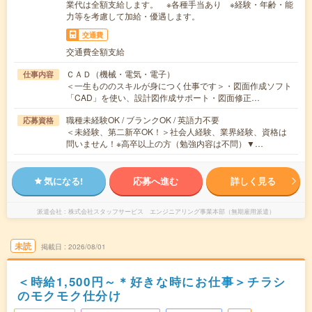
業代は全額支給します。 ※各種手当あり ※経験・年齢・能
力等を考慮して加給・優遇します。
交通費
交通費全額支給
ＣＡＤ（機械・電気・電子）
仕事内容
＜一生もののスキルが身につく仕事です＞・図面作成ソフト
「CAD」を使い、設計図作成サポート・図面修正…
職種未経験OK / ブランクOK / 英語力不要
応募資格
＜未経験、第二新卒OK！＞社会人経験、業界経験、資格は
問いません！※高卒以上の方（勉強内容は不問）▼…
気になる!
応募へ進む
詳しく見る
派遣会社
株式会社スタッフサービス エンジニアリング事業本部（無期雇用派遣）
未読
掲載日
2026/08/01
＜時給1,500円～＊好きな時にお仕事＞チラシ
のモクモク仕分け