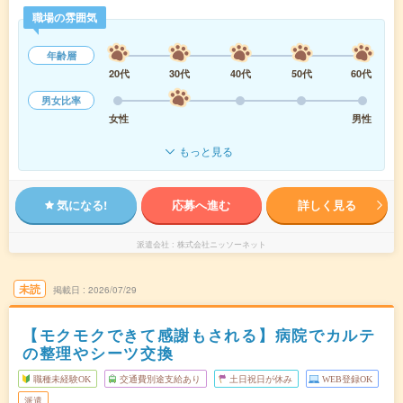
職場の雰囲気
年齢層
20代
30代
40代
50代
60代
男女比率
女性
男性
もっと見る
気になる!
応募へ進む
詳しく見る
派遣会社
株式会社ニッソーネット
未読
掲載日
2026/07/29
【モクモクできて感謝もされる】病院でカルテ
の整理やシーツ交換
職種未経験OK
交通費別途支給あり
土日祝日が休み
WEB登録OK
派遣