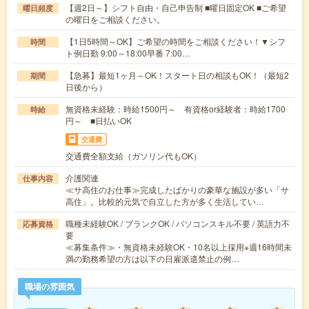
【週2日～】シフト自由・自己申告制 ■曜日固定OK ■ご希望
曜日頻度
の曜日をご相談ください。
【1日5時間～OK】ご希望の時間をご相談ください！▼シフ
時間
ト例日勤 9:00～18:00早番 7:00…
【急募】最短1ヶ月～OK！スタート日の相談もOK！（最短2
期間
日後から）
無資格未経験：時給1500円～ 有資格or経験者：時給1700
時給
円～ ■日払いOK
交通費
交通費全額支給（ガソリン代もOK）
介護関連
仕事内容
≪サ高住のお仕事≫完成したばかりの豪華な施設が多い「サ
高住」。比較的元気で自立した方が多く生活してい…
職種未経験OK / ブランクOK / パソコンスキル不要 / 英語力不
応募資格
要
≪募集条件≫・無資格未経験OK・10名以上採用※週16時間未
満の勤務希望の方は以下の日雇派遣禁止の例…
職場の雰囲気