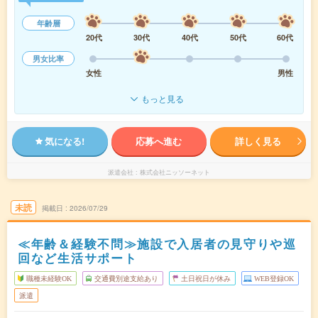
年齢層
20代
30代
40代
50代
60代
男女比率
女性
男性
もっと見る
気になる!
応募へ進む
詳しく見る
派遣会社
株式会社ニッソーネット
未読
掲載日
2026/07/29
≪年齢＆経験不問≫施設で入居者の見守りや巡
回など生活サポート
職種未経験OK
交通費別途支給あり
土日祝日が休み
WEB登録OK
派遣