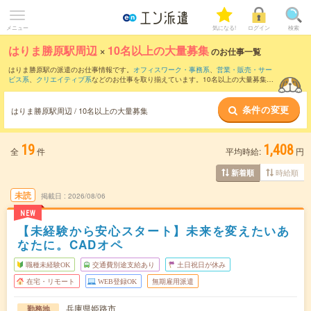
メニュー
気になる!
ログイン
検索
はりま勝原駅周辺
×
10名以上の大量募集
のお仕事一覧
はりま勝原駅の派遣のお仕事情報です。
オフィスワーク・事務系
、
営業・販売・サー
ビス系
、
クリエイティブ系
などのお仕事を取り揃えています。10名以上の大量募集の
条件の他に、
交通費別途支給あり
、
職種未経験OK
、
友だちと一緒の応募OK
などのこ
だわり条件も取り揃えています。
条件の変更
はりま勝原駅周辺 / 10名以上の大量募集
19
1,408
全
件
平均時給:
円
時給順
新着順
未読
掲載日
2026/08/06
NEW
【未経験から安心スタート】未来を変えたいあ
なたに。CADオペ
職種未経験OK
交通費別途支給あり
土日祝日が休み
在宅・リモート
WEB登録OK
無期雇用派遣
兵庫県姫路市
勤務地