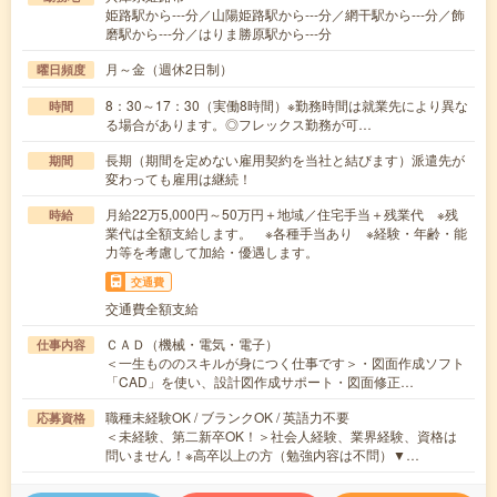
姫路駅から---分／山陽姫路駅から---分／網干駅から---分／飾
磨駅から---分／はりま勝原駅から---分
月～金（週休2日制）
曜日頻度
8：30～17：30（実働8時間）※勤務時間は就業先により異な
時間
る場合があります。◎フレックス勤務が可…
長期（期間を定めない雇用契約を当社と結びます）派遣先が
期間
変わっても雇用は継続！
月給22万5,000円～50万円＋地域／住宅手当＋残業代 ※残
時給
業代は全額支給します。 ※各種手当あり ※経験・年齢・能
力等を考慮して加給・優遇します。
交通費
交通費全額支給
ＣＡＤ（機械・電気・電子）
仕事内容
＜一生もののスキルが身につく仕事です＞・図面作成ソフト
「CAD」を使い、設計図作成サポート・図面修正…
職種未経験OK / ブランクOK / 英語力不要
応募資格
＜未経験、第二新卒OK！＞社会人経験、業界経験、資格は
問いません！※高卒以上の方（勉強内容は不問）▼…