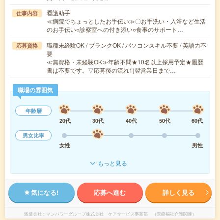
看護助手
仕事内容
≪病院でちょっとしたお手伝い≫〇お手洗い・入浴など生活
のお手伝い○診察室への付き添い○食事のサポート…
職種未経験OK / ブランクOK / パソコンスキル不要 / 英語力不
応募資格
要
≪無資格・未経験OK≫年齢不問★10名以上採用予定★履歴
書は不要です。▽応募後の流れ1)翌営業日まで…
職場の雰囲気
年齢層
20代
30代
40代
50代
60代
男女比率
女性
男性
もっと見る
気になる!
応募へ進む
詳しく見る
派遣会社
マンパワーグループ株式会社 ケアサービス事業部 （医療福祉介護関連）