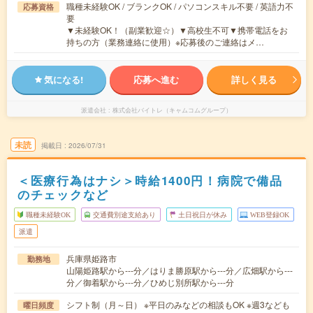
職種未経験OK / ブランクOK / パソコンスキル不要 / 英語力不
応募資格
要
▼未経験OK！（副業歓迎☆）▼高校生不可▼携帯電話をお
持ちの方（業務連絡に使用）※応募後のご連絡はメ…
気になる!
応募へ進む
詳しく見る
派遣会社
株式会社バイトレ（キャムコムグループ）
未読
掲載日
2026/07/31
＜医療行為はナシ＞時給1400円！病院で備品
のチェックなど
職種未経験OK
交通費別途支給あり
土日祝日が休み
WEB登録OK
派遣
兵庫県姫路市
勤務地
山陽姫路駅から---分／はりま勝原駅から---分／広畑駅から---
分／御着駅から---分／ひめじ別所駅から---分
シフト制（月～日） ※平日のみなどの相談もOK ※週3なども
曜日頻度