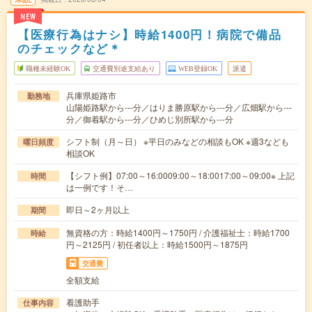
NEW
【医療行為はナシ】時給1400円！病院で備品
のチェックなど＊
職種未経験OK
交通費別途支給あり
WEB登録OK
派遣
兵庫県姫路市
勤務地
山陽姫路駅から---分／はりま勝原駅から---分／広畑駅から---
分／御着駅から---分／ひめじ別所駅から---分
シフト制（月～日） ※平日のみなどの相談もOK ※週3なども
曜日頻度
相談OK
【シフト例】07:00～16:0009:00～18:0017:00～09:00※ 上記
時間
は一例です！そ…
即日～2ヶ月以上
期間
無資格の方：時給1400円～1750円 / 介護福祉士：時給1700
時給
円～2125円 / 初任者以上：時給1500円～1875円
交通費
全額支給
看護助手
仕事内容