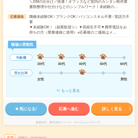
＼DMの仕分け／快適！オフィスなど室内のカンタン軽作業
書類整理や仕分けなどのシンプルワーク！未経験の…
職種未経験OK / ブランクOK / パソコンスキル不要 / 英語力不
応募資格
要
▼未経験OK！（副業歓迎☆）▼高校生不可▼携帯電話をお
持ちの方（業務連絡に使用）※応募後のご連絡はメ…
職場の雰囲気
年齢層
20代
30代
40代
50代
60代
男女比率
女性
男性
もっと見る
気になる!
応募へ進む
詳しく見る
派遣会社
株式会社バイトレ（キャムコムグループ）
未読
掲載日
2026/08/04