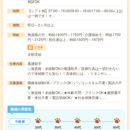
相談OK
【シフト例】07:00～16:0009:00～18:0017:00～09:00※ 上記
時間
は一例です！そ…
即日～2ヶ月以上
期間
無資格の方：時給1400円～1750円 / 介護福祉士：時給1700
時給
円～2125円 / 初任者以上：時給1500円～1875円
交通費
全額支給
看護助手
仕事内容
＼無資格・未経験OKの看護助手／医療行為は一切行わない
ので未経験でも安心！▽具体的には…・リネンやシ…
職種未経験OK / ブランクOK / パソコンスキル不要 / 英語力不
応募資格
要
＼無資格＊未経験OK／★年齢不問・ブランクOK★履歴書不
要・来社不要（電話登録OK）★社会保険完備＼…
職場の雰囲気
年齢層
20代
30代
40代
50代
60代