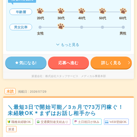
年齢層
20代
30代
40代
50代
60代
男女比率
女性
男性
もっと見る
気になる!
応募へ進む
詳しく見る
派遣会社
株式会社スタッフサービス メディカル事業本部
未読
掲載日
2026/07/29
＼最短3日で開始可能／3ヵ月で73万円稼ぐ！
未経験OK＊まずはお話し相手から
職種未経験OK
交通費別途支給あり
土日祝日が休み
WEB登録OK
派遣