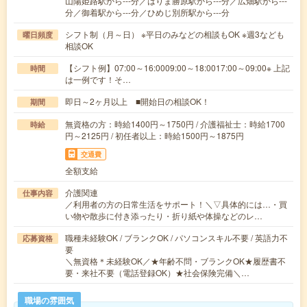
山陽姫路駅から---分／はりま勝原駅から---分／広畑駅から---
分／御着駅から---分／ひめじ別所駅から---分
シフト制（月～日） ※平日のみなどの相談もOK ※週3なども
曜日頻度
相談OK
【シフト例】07:00～16:0009:00～18:0017:00～09:00※ 上記
時間
は一例です！そ…
即日～2ヶ月以上 ■開始日の相談OK！
期間
無資格の方：時給1400円～1750円 / 介護福祉士：時給1700
時給
円～2125円 / 初任者以上：時給1500円～1875円
交通費
全額支給
介護関連
仕事内容
／利用者の方の日常生活をサポート！＼▽具体的には…・買
い物や散歩に付き添ったり・折り紙や体操などのレ…
職種未経験OK / ブランクOK / パソコンスキル不要 / 英語力不
応募資格
要
＼無資格＊未経験OK／★年齢不問・ブランクOK★履歴書不
要・来社不要（電話登録OK）★社会保険完備＼…
職場の雰囲気