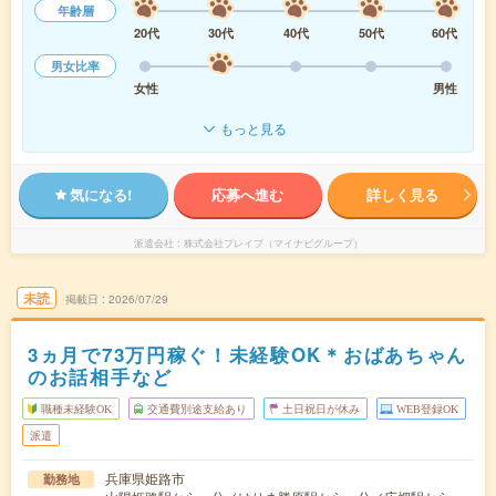
年齢層
20代
30代
40代
50代
60代
男女比率
女性
男性
もっと見る
気になる!
応募へ進む
詳しく見る
派遣会社
株式会社ブレイブ（マイナビグループ）
未読
掲載日
2026/07/29
3ヵ月で73万円稼ぐ！未経験OK＊おばあちゃん
のお話相手など
職種未経験OK
交通費別途支給あり
土日祝日が休み
WEB登録OK
派遣
兵庫県姫路市
勤務地