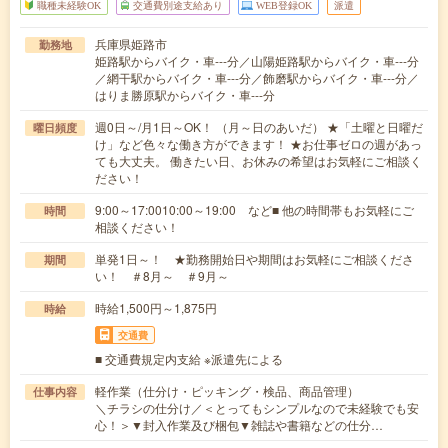
職種未経験OK
交通費別途支給あり
WEB登録OK
派遣
兵庫県姫路市
勤務地
姫路駅からバイク・車---分／山陽姫路駅からバイク・車---分
／網干駅からバイク・車---分／飾磨駅からバイク・車---分／
はりま勝原駅からバイク・車---分
週0日～/月1日～OK！ （月～日のあいだ） ★「土曜と日曜だ
曜日頻度
け」など色々な働き方ができます！ ★お仕事ゼロの週があっ
ても大丈夫。 働きたい日、お休みの希望はお気軽にご相談く
ださい！
9:00～17:0010:00～19:00 など■ 他の時間帯もお気軽にご
時間
相談ください！
単発1日～！ ★勤務開始日や期間はお気軽にご相談くださ
期間
い！ ＃8月～ ＃9月～
時給1,500円～1,875円
時給
交通費
■ 交通費規定内支給 ※派遣先による
軽作業（仕分け・ピッキング・検品、商品管理）
仕事内容
＼チラシの仕分け／＜とってもシンプルなので未経験でも安
心！＞▼封入作業及び梱包▼雑誌や書籍などの仕分…