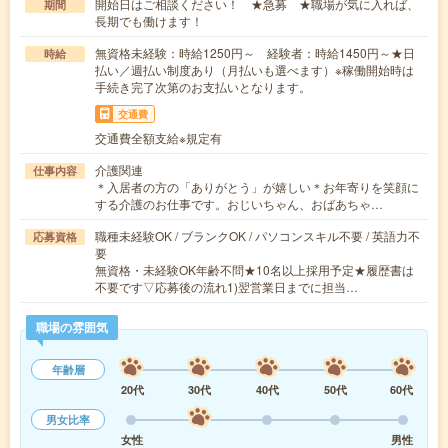
開始日はご相談ください！ ★急募 ★職場が気に入れば、
期間
長期でも働けます！
無資格未経験：時給1250円～ 経験者：時給1450円～★日
時給
払い／週払い制度あり（月払いも選べます）※稼働開始時は
手続き完了次第のお支払いとなります。
交通費
交通費全額支給※規定有
介護関連
仕事内容
＊入居者の方の「ありがとう」が嬉しい＊お年寄りを笑顔に
する介護のお仕事です。おじいちゃん、おばあちゃ…
職種未経験OK / ブランクOK / パソコンスキル不要 / 英語力不
応募資格
要
無資格・未経験OK年齢不問★10名以上採用予定★履歴書は
不要です▽応募後の流れ1)翌営業日までに担当…
職場の雰囲気
年齢層
20代
30代
40代
50代
60代
男女比率
女性
男性