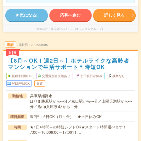
気になる!
応募へ進む
詳しく見る
派遣会社
株式会社バイトレ（キャムコムグループ）
未読
掲載日
2026/08/05
NEW
【8月～OK！週2日～】ホテルライクな高齢者
マンションで生活サポート＊時短OK
職種未経験OK
交通費別途支給あり
土日祝日が休み
残業なし
WEB登録OK
派遣
兵庫県姫路市
勤務地
はりま勝原駅から---分／京口駅から---分／山陽天満駅から---
分／亀山(兵庫県)駅から---分
週2日～5日OK（月～金） ★土日休みOK
曜日頻度
★1日4時間～の時短シフトOK★スタート時間選べます！
時間
7:00～16:009:00～17:0011:…