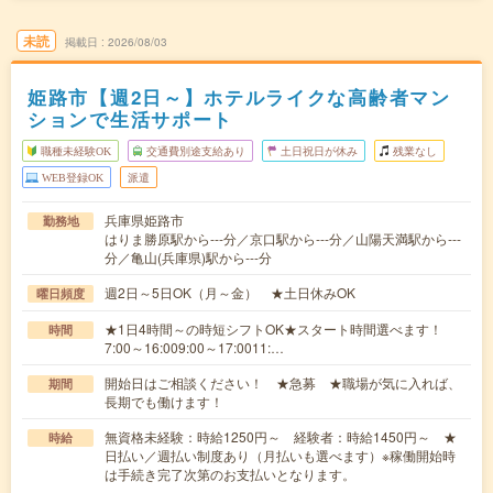
未読
掲載日
2026/08/03
姫路市【週2日～】ホテルライクな高齢者マン
ションで生活サポート
職種未経験OK
交通費別途支給あり
土日祝日が休み
残業なし
WEB登録OK
派遣
兵庫県姫路市
勤務地
はりま勝原駅から---分／京口駅から---分／山陽天満駅から---
分／亀山(兵庫県)駅から---分
週2日～5日OK（月～金） ★土日休みOK
曜日頻度
★1日4時間～の時短シフトOK★スタート時間選べます！
時間
7:00～16:009:00～17:0011:…
開始日はご相談ください！ ★急募 ★職場が気に入れば、
期間
長期でも働けます！
無資格未経験：時給1250円～ 経験者：時給1450円～ ★
時給
日払い／週払い制度あり（月払いも選べます）※稼働開始時
は手続き完了次第のお支払いとなります。