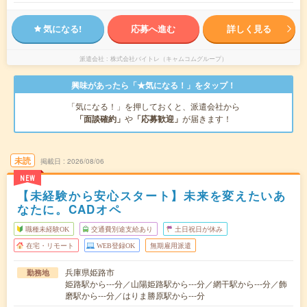
気になる!
応募へ進む
詳しく見る
派遣会社
株式会社バイトレ（キャムコムグループ）
興味があったら「★気になる！」をタップ！
「気になる！」を押しておくと、派遣会社から
「面談確約」
や
「応募歓迎」
が届きます！
未読
掲載日
2026/08/06
NEW
【未経験から安心スタート】未来を変えたいあ
なたに。CADオペ
職種未経験OK
交通費別途支給あり
土日祝日が休み
在宅・リモート
WEB登録OK
無期雇用派遣
兵庫県姫路市
勤務地
姫路駅から---分／山陽姫路駅から---分／網干駅から---分／飾
磨駅から---分／はりま勝原駅から---分