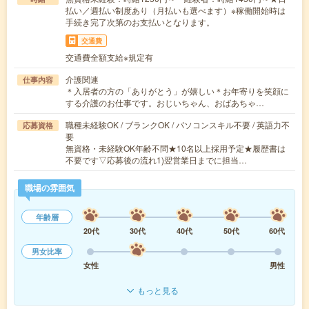
払い／週払い制度あり（月払いも選べます）※稼働開始時は
手続き完了次第のお支払いとなります。
交通費
交通費全額支給※規定有
介護関連
仕事内容
＊入居者の方の「ありがとう」が嬉しい＊お年寄りを笑顔に
する介護のお仕事です。おじいちゃん、おばあちゃ…
職種未経験OK / ブランクOK / パソコンスキル不要 / 英語力不
応募資格
要
無資格・未経験OK年齢不問★10名以上採用予定★履歴書は
不要です▽応募後の流れ1)翌営業日までに担当…
職場の雰囲気
年齢層
20代
30代
40代
50代
60代
男女比率
女性
男性
もっと見る