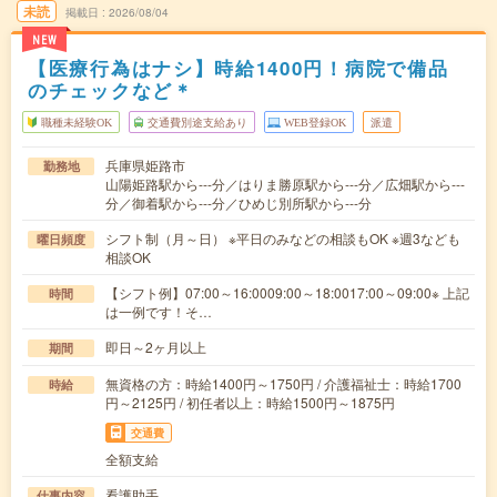
未読
掲載日
2026/08/04
NEW
【医療行為はナシ】時給1400円！病院で備品
のチェックなど＊
職種未経験OK
交通費別途支給あり
WEB登録OK
派遣
兵庫県姫路市
勤務地
山陽姫路駅から---分／はりま勝原駅から---分／広畑駅から---
分／御着駅から---分／ひめじ別所駅から---分
シフト制（月～日） ※平日のみなどの相談もOK ※週3なども
曜日頻度
相談OK
【シフト例】07:00～16:0009:00～18:0017:00～09:00※ 上記
時間
は一例です！そ…
即日～2ヶ月以上
期間
無資格の方：時給1400円～1750円 / 介護福祉士：時給1700
時給
円～2125円 / 初任者以上：時給1500円～1875円
交通費
全額支給
看護助手
仕事内容