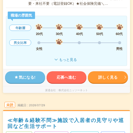
要・来社不要（電話登録OK）★社会保険完備＼…
職場の雰囲気
年齢層
20代
30代
40代
50代
60代
男女比率
女性
男性
もっと見る
気になる!
応募へ進む
詳しく見る
派遣会社
株式会社ニッソーネット
未読
掲載日
2026/07/29
≪年齢＆経験不問≫施設で入居者の見守りや巡
回など生活サポート