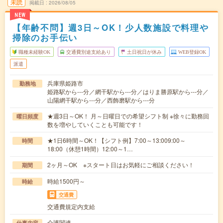
未読
掲載日
2026/08/05
NEW
【年齢不問】週3日～OK！少人数施設で料理や
掃除のお手伝い
職種未経験OK
交通費別途支給あり
土日祝日が休み
WEB登録OK
派遣
兵庫県姫路市
勤務地
姫路駅から---分／網干駅から---分／はりま勝原駅から---分／
山陽網干駅から---分／西飾磨駅から---分
★週3日～OK！ 月～日曜日での希望シフト制 ※徐々に勤務回
曜日頻度
数を増やしていくことも可能です！
★1日6時間～OK！【シフト例】7:00～13:009:00～
時間
18:00（休憩1時間）12:00～1…
2ヶ月～OK ※スタート日はお気軽にご相談ください！
期間
時給1500円～
時給
交通費
交通費規定内支給
介護関連
仕事内容