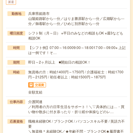
派遣
兵庫県姫路市
勤務地
山陽姫路駅から---分／はりま勝原駅から---分／広畑駅から---
分／御着駅から---分／ひめじ別所駅から---分
シフト制（月～日） ※平日のみなどの相談もOK ※週3なども
曜日頻度
相談OK
【シフト例】07:00～16:0009:00～18:0017:00～09:00※ 上記
時間
は一例です！そ…
即日～2ヶ月以上 ■開始日の相談OK！
期間
無資格の方：時給1400円～1750円 / 介護福祉士：時給1700
時給
円～2125円 / 初任者以上：時給1500円～1875円
交通費
全額支給
介護関連
仕事内容
／利用者の方の日常生活をサポート！＼▽具体的には…・買
い物や散歩に付き添ったり・折り紙や体操などのレ…
職種未経験OK / ブランクOK / パソコンスキル不要 / 英語力不
応募資格
要
＼無資格＊未経験OK／★年齢不問・ブランクOK★履歴書不