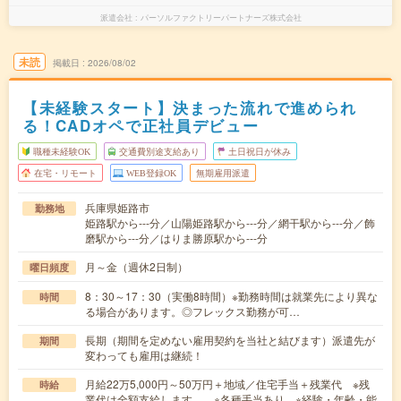
派遣会社
パーソルファクトリーパートナーズ株式会社
未読
掲載日
2026/08/02
【未経験スタート】決まった流れで進められ
る！CADオペで正社員デビュー
職種未経験OK
交通費別途支給あり
土日祝日が休み
在宅・リモート
WEB登録OK
無期雇用派遣
兵庫県姫路市
勤務地
姫路駅から---分／山陽姫路駅から---分／網干駅から---分／飾
磨駅から---分／はりま勝原駅から---分
月～金（週休2日制）
曜日頻度
8：30～17：30（実働8時間）※勤務時間は就業先により異な
時間
る場合があります。◎フレックス勤務が可…
長期（期間を定めない雇用契約を当社と結びます）派遣先が
期間
変わっても雇用は継続！
月給22万5,000円～50万円＋地域／住宅手当＋残業代 ※残
時給
業代は全額支給します。 ※各種手当あり ※経験・年齢・能