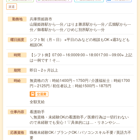
派遣
兵庫県姫路市
勤務地
山陽姫路駅から---分／はりま勝原駅から---分／広畑駅から---
分／御着駅から---分／ひめじ別所駅から---分
シフト制（月～日） ※平日のみなどの相談もOK ※週3なども
曜日頻度
相談OK
【シフト例】07:00～16:0009:00～18:0017:00～09:00※ 上記
時間
は一例です！そ…
即日～2ヶ月以上
期間
無資格の方：時給1400円～1750円 / 介護福祉士：時給1700
時給
円～2125円 / 初任者以上：時給1500円～1875円
交通費
全額支給
看護助手
仕事内容
＼無資格・未経験OKの看護助手／医療行為は一切行わない
ので未経験でも安心！▽具体的には…・リネンやシ…
職種未経験OK / ブランクOK / パソコンスキル不要 / 英語力不
応募資格
要