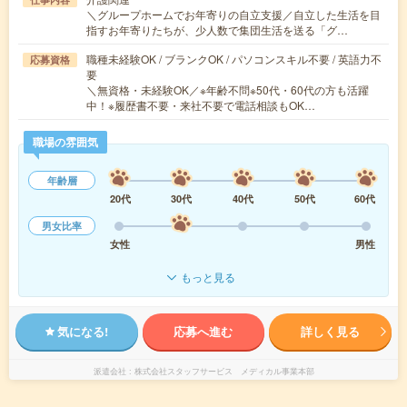
＼グループホームでお年寄りの自立支援／自立した生活を目
指すお年寄りたちが、少人数で集団生活を送る「グ…
職種未経験OK / ブランクOK / パソコンスキル不要 / 英語力不
応募資格
要
＼無資格・未経験OK／※年齢不問※50代・60代の方も活躍
中！※履歴書不要・来社不要で電話相談もOK…
職場の雰囲気
年齢層
20代
30代
40代
50代
60代
男女比率
女性
男性
もっと見る
気になる!
応募へ進む
詳しく見る
派遣会社
株式会社スタッフサービス メディカル事業本部