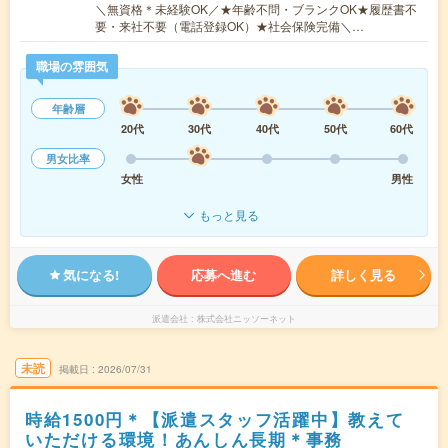
＼無資格＊未経験OK／★年齢不問・ブランクOK★履歴書不
要・来社不要（電話登録OK）★社会保険完備＼…
職場の雰囲気
年齢層
20代
30代
40代
50代
60代
男女比率
女性
男性
もっと見る
気になる!
応募へ進む
詳しく見る
派遣会社
株式会社ニッソーネット
未読
掲載日
2026/07/31
時給1500円＊【派遣スタッフ活躍中】教えて
いただける環境！あんしん長期＊事務