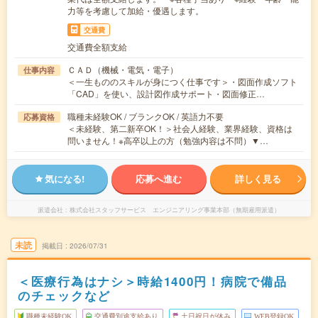
力等を考慮して加給・優遇します。
交通費
交通費全額支給
ＣＡＤ（機械・電気・電子）
仕事内容
＜一生もののスキルが身につく仕事です＞・図面作成ソフト
「CAD」を使い、設計図作成サポート・図面修正…
職種未経験OK / ブランクOK / 英語力不要
応募資格
＜未経験、第二新卒OK！＞社会人経験、業界経験、資格は
問いません！※高卒以上の方（勉強内容は不問）▼…
気になる!
応募へ進む
詳しく見る
派遣会社
株式会社スタッフサービス エンジニアリング事業本部（無期雇用派遣）
未読
掲載日
2026/07/31
＜医療行為はナシ＞時給1400円！病院で備品
のチェックなど
職種未経験OK
交通費別途支給あり
土日祝日が休み
WEB登録OK