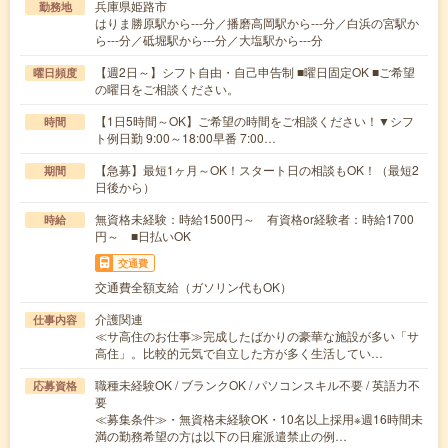
兵庫県姫路市
勤務地
はりま勝原駅から---分／播磨高岡駅から---分／白浜の宮駅か
ら---分／砥堀駅から---分／大塩駅から---分
【週2日～】シフト自由・自己申告制 ■曜日固定OK ■ご希望
曜日頻度
の曜日をご相談ください。
【1日5時間～OK】ご希望の時間をご相談ください！▼シフ
時間
ト例日勤 9:00～18:00早番 7:00…
【急募】最短1ヶ月～OK！スタート日の相談もOK！（最短2
期間
日後から）
無資格未経験：時給1500円～ 有資格or経験者：時給1700
時給
円～ ■日払いOK
交通費
交通費全額支給（ガソリン代もOK）
介護関連
仕事内容
≪サ高住のお仕事≫完成したばかりの豪華な施設が多い「サ
高住」。比較的元気で自立した方が多く生活してい…
職種未経験OK / ブランクOK / パソコンスキル不要 / 英語力不
応募資格
要
≪募集条件≫・無資格未経験OK・10名以上採用※週16時間未
満の勤務希望の方は以下の日雇派遣禁止の例…