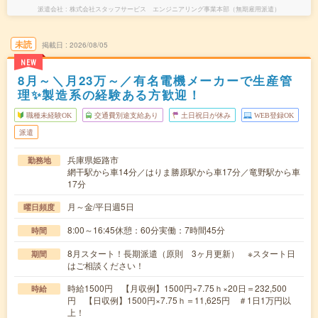
派遣会社
株式会社スタッフサービス エンジニアリング事業本部（無期雇用派遣）
未読
掲載日
2026/08/05
NEW
8月～＼月23万～／有名電機メーカーで生産管
理✨製造系の経験ある方歓迎！
職種未経験OK
交通費別途支給あり
土日祝日が休み
WEB登録OK
派遣
兵庫県姫路市
勤務地
網干駅から車14分／はりま勝原駅から車17分／竜野駅から車
17分
月～金/平日週5日
曜日頻度
8:00～16:45休憩：60分実働：7時間45分
時間
8月スタート！長期派遣（原則 3ヶ月更新） ※スタート日
期間
はご相談ください！
時給1500円 【月収例】1500円×7.75ｈ×20日＝232,500
時給
円 【日収例】1500円×7.75ｈ＝11,625円 ＃1日1万円以
上！