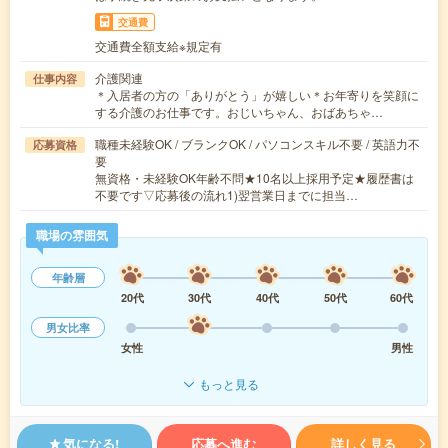
交通費
交通費全額支給※規定有
介護関連
仕事内容
＊入居者の方の「ありがとう」が嬉しい＊お年寄りを笑顔に
する介護のお仕事です。おじいちゃん、おばあちゃ…
職種未経験OK / ブランクOK / パソコンスキル不要 / 英語力不
応募資格
要
無資格・未経験OK年齢不問★10名以上採用予定★履歴書は
不要です▽応募後の流れ1)翌営業日までに担当…
職場の雰囲気
年齢層
20代
30代
40代
50代
60代
男女比率
女性
男性
もっと見る
気になる!
応募へ進む
詳しく見る