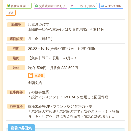
職種未経験OK
交通費別途支給あり
土日祝日が休み
WEB登録OK
派遣
兵庫県姫路市
勤務地
山陽網干駅から車5分／はりま勝原駅から車14分
月～金（週5日）
曜日頻度
08:00～16:45(実働7時間45分 休憩1時間)
時間
【急募】即日～長期 ※8月～！
期間
時給1500円 月収例 232,500円
時給
交通費
全額支給
その他事務系
仕事内容
＊設計アシスタント＊JW-CADを使用して図面作成
職種未経験OK / ブランクOK / 英語力不要
応募資格
＊未経験の方歓迎＊未経験の方でも安心スタート！・登録
時、キャリアを一緒に考える面談（電話面談の場合）…
職場の雰囲気