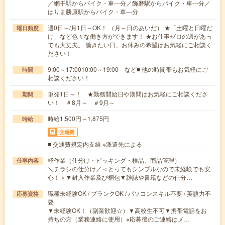
／網干駅からバイク・車---分／飾磨駅からバイク・車---分／
はりま勝原駅からバイク・車---分
週0日～/月1日～OK！ （月～日のあいだ） ★「土曜と日曜だ
曜日頻度
け」など色々な働き方ができます！ ★お仕事ゼロの週があっ
ても大丈夫。 働きたい日、お休みの希望はお気軽にご相談く
ださい！
9:00～17:0010:00～19:00 など■ 他の時間帯もお気軽にご
時間
相談ください！
単発1日～！ ★勤務開始日や期間はお気軽にご相談くださ
期間
い！ ＃8月～ ＃9月～
時給1,500円～1,875円
時給
交通費
■ 交通費規定内支給 ※派遣先による
軽作業（仕分け・ピッキング・検品、商品管理）
仕事内容
＼チラシの仕分け／＜とってもシンプルなので未経験でも安
心！＞▼封入作業及び梱包▼雑誌や書籍などの仕分…
職種未経験OK / ブランクOK / パソコンスキル不要 / 英語力不
応募資格
要
▼未経験OK！（副業歓迎☆）▼高校生不可▼携帯電話をお
持ちの方（業務連絡に使用）※応募後のご連絡はメ…