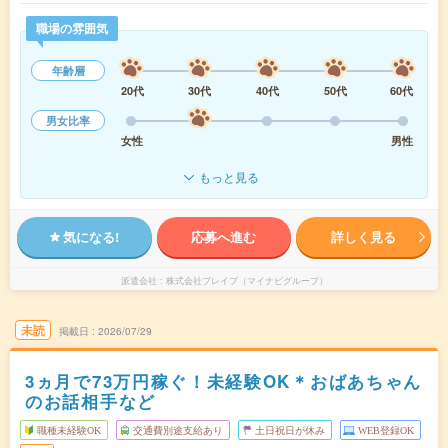
職場の雰囲気
年齢層
20代
30代
40代
50代
60代
男女比率
女性
男性
もっと見る
気になる!
応募へ進む
詳しく見る
派遣会社
株式会社ブレイブ（マイナビグループ）
未読
掲載日
2026/07/29
3ヵ月で73万円稼ぐ！未経験OK＊おばあちゃん
のお話相手など
職種未経験OK
交通費別途支給あり
土日祝日が休み
WEB登録OK