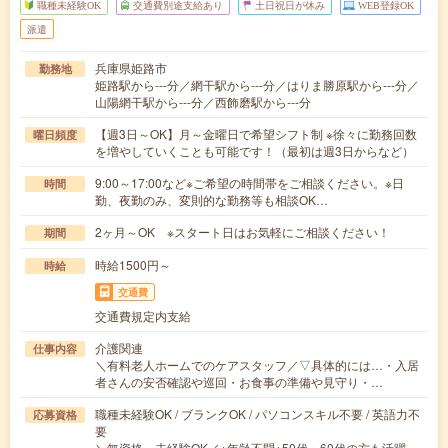
職種未経験OK
交通費別途支給あり
土日祝日が休み
WEB登録OK
派遣
兵庫県姫路市
勤務地
姫路駅から---分／網干駅から---分／はりま勝原駅から---分／
山陽網干駅から---分／西飾磨駅から---分
【週3日～OK】月～金曜日で希望シフト制 ※徐々に勤務回数
曜日頻度
を増やしていくことも可能です！（最初は週3日からなど）
9:00～17:00など※ご希望の時間帯をご相談ください。※日
時間
勤、夜勤のみ、変則的な勤務等も相談OK…
2ヶ月～OK ※スタート日はお気軽にご相談ください！
期間
時給1500円～
時給
交通費
交通費規定内支給
介護関連
仕事内容
＼有料老人ホームでのケアスタッフ／▽具体的には…・入居
者さんの安否確認や巡回・お食事の準備や見守り・…
職種未経験OK / ブランクOK / パソコンスキル不要 / 英語力不
応募資格
要
＼無資格・未経験OK／※年齢不問※50代・60代の方も活躍