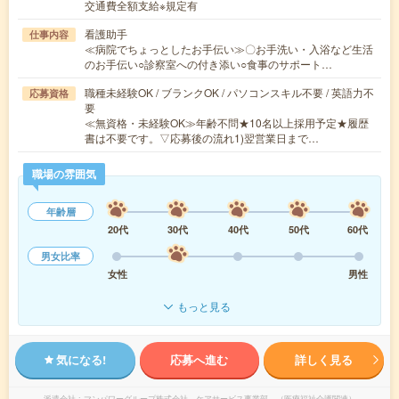
交通費全額支給※規定有
看護助手
仕事内容
≪病院でちょっとしたお手伝い≫〇お手洗い・入浴など生活
のお手伝い○診察室への付き添い○食事のサポート…
職種未経験OK / ブランクOK / パソコンスキル不要 / 英語力不
応募資格
要
≪無資格・未経験OK≫年齢不問★10名以上採用予定★履歴
書は不要です。▽応募後の流れ1)翌営業日まで…
職場の雰囲気
年齢層
20代
30代
40代
50代
60代
男女比率
女性
男性
もっと見る
気になる!
応募へ進む
詳しく見る
派遣会社
マンパワーグループ株式会社 ケアサービス事業部 （医療福祉介護関連）