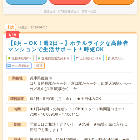
派遣会社
UT東芝株式会社 西日本支店
未読
掲載日
2026/08/05
NEW
【8月～OK！週2日～】ホテルライクな高齢者
マンションで生活サポート＊時短OK
職種未経験OK
交通費別途支給あり
土日祝日が休み
残業なし
WEB登録OK
派遣
兵庫県姫路市
勤務地
はりま勝原駅から---分／京口駅から---分／山陽天満駅から---
分／亀山(兵庫県)駅から---分
週2日～5日OK（月～金） ★土日休みOK
曜日頻度
★1日4時間～の時短シフトOK★スタート時間選べます！
時間
7:00～16:009:00～17:0011:…
開始日はご相談ください！ ★急募 ★職場が気に入れば、
期間
長期でも働けます！
無資格未経験：時給1250円～ 経験者：時給1450円～★日
時給