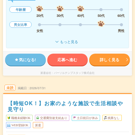
年齢層
20代
30代
40代
50代
60代
男女比率
女性
男性
もっと見る
気になる!
応募へ進む
詳しく見る
派遣会社
パーソルテンプスタッフ株式会社
未読
掲載日
2026/07/31
【時短OK！】お家のような施設で生活相談や
見守り
職種未経験OK
交通費別途支給あり
土日祝日が休み
残業なし
WEB登録OK
派遣