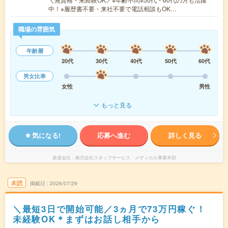
中！※履歴書不要・来社不要で電話相談もOK…
職場の雰囲気
年齢層
20代
30代
40代
50代
60代
男女比率
女性
男性
もっと見る
気になる!
応募へ進む
詳しく見る
派遣会社
株式会社スタッフサービス メディカル事業本部
未読
掲載日
2026/07/29
＼最短3日で開始可能／3ヵ月で73万円稼ぐ！
未経験OK＊まずはお話し相手から