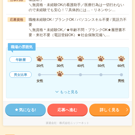
＼無資格・未経験OKの看護助手／医療行為は一切行わない
ので未経験でも安心！▽具体的には…・リネンやシ…
職種未経験OK / ブランクOK / パソコンスキル不要 / 英語力不
応募資格
要
＼無資格＊未経験OK／★年齢不問・ブランクOK★履歴書不
要・来社不要（電話登録OK）★社会保険完備＼…
職場の雰囲気
年齢層
20代
30代
40代
50代
60代
男女比率
女性
男性
もっと見る
気になる!
応募へ進む
詳しく見る
派遣会社
株式会社ニッソーネット