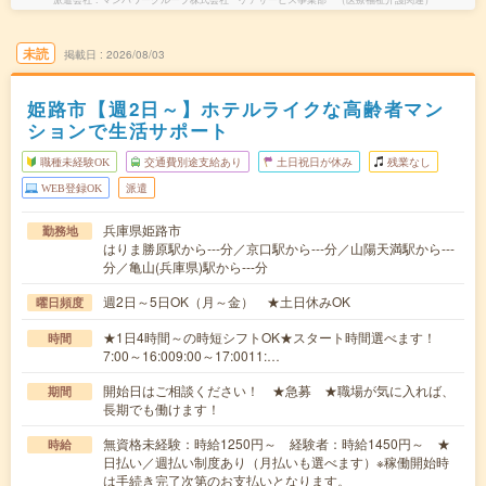
未読
掲載日
2026/08/03
姫路市【週2日～】ホテルライクな高齢者マン
ションで生活サポート
職種未経験OK
交通費別途支給あり
土日祝日が休み
残業なし
WEB登録OK
派遣
兵庫県姫路市
勤務地
はりま勝原駅から---分／京口駅から---分／山陽天満駅から---
分／亀山(兵庫県)駅から---分
週2日～5日OK（月～金） ★土日休みOK
曜日頻度
★1日4時間～の時短シフトOK★スタート時間選べます！
時間
7:00～16:009:00～17:0011:…
開始日はご相談ください！ ★急募 ★職場が気に入れば、
期間
長期でも働けます！
無資格未経験：時給1250円～ 経験者：時給1450円～ ★
時給
日払い／週払い制度あり（月払いも選べます）※稼働開始時
は手続き完了次第のお支払いとなります。