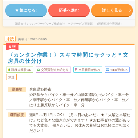
気になる!
応募へ進む
詳しく見る
派遣会社
マンパワーグループ株式会社 ケアサービス事業部 （医療福祉介護関連）
未読
掲載日
2026/08/05
NEW
〈カンタン作業！〉スキマ時間にサクッと＊文
房具の仕分け
職種未経験OK
交通費別途支給あり
土日祝日が休み
WEB登録OK
派遣
兵庫県姫路市
勤務地
姫路駅からバイク・車---分／山陽姫路駅からバイク・車---分
／網干駅からバイク・車---分／飾磨駅からバイク・車---分／
はりま勝原駅からバイク・車---分
週0日～/月1日～OK！ （月～日のあいだ） ★「火曜と木曜だ
曜日頻度
け」など色々な働き方ができます！ ★お仕事ゼロの週があっ
ても大丈夫。 働きたい日、お休みの希望はお気軽にご相談く
ださい！