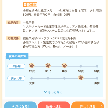
交通費
全額支給:会社規定あり ※駐車場は自費（月額）です: 普通
800円、軽乗用700円、自転車100円
一般事務
仕事内容
＼大手メーカーで生産管理＠網干エリア／発電機、発電機
盤、Ｐ／Ｕ、船陸システム製品の生産管理のオシゴト…
職種未経験OK / ブランクOK / 英語力不要
応募資格
必須スキル】・製造業での何らかの経験・PCの基本的な操
作が可能な方（Word、Excel、メール）【…
職場の雰囲気
年齢層
20代
30代
40代
50代
60代
男女比率
女性
男性
もっと見る
気になる!
応募へ進む
詳しく見る