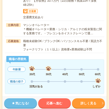
あり） 【月収例】33.1万円（22日勤務＋残業22h＋深夜
48.25h）
交通費
交通費支給あり
マシンオペレーター
仕事内容
＊機械オペレーター業務・シリカ・アルミナの粉末製造に関
する業務です。・フレコンをホイストクレーンで運…
職種未経験OK / ブランクOK / パソコンスキル不要 / 英語力不
応募資格
要
フォークリフト（１ｔ以上）資格要※業務経験は不問
職場の雰囲気
年齢層
20代
30代
40代
50代
60代
職場の様子
活気がある
しずか
気になる!
応募へ進む
詳しく見る