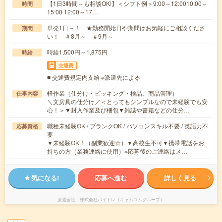
【1日3時間～も相談OK!】＜シフト例＞9:00～12:0010:00～
時間
15:00 12:00～17…
単発1日～！ ★勤務開始日や期間はお気軽にご相談くださ
期間
い！ ＃8月～ ＃9月～
時給1,500円～1,875円
時給
交通費
■ 交通費規定内支給 ※派遣先による
軽作業（仕分け・ピッキング・検品、商品管理）
仕事内容
＼文房具の仕分け／＜とってもシンプルなので未経験でも安
心！＞▼封入作業及び梱包▼雑誌や書籍などの仕分…
職種未経験OK / ブランクOK / パソコンスキル不要 / 英語力不
応募資格
要
▼未経験OK！（副業歓迎☆）▼高校生不可▼携帯電話をお
持ちの方（業務連絡に使用）※応募後のご連絡はメ…
気になる!
応募へ進む
詳しく見る
派遣会社
株式会社バイトレ（キャムコムグループ）