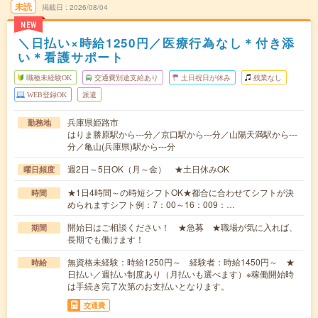
未読
掲載日
2026/08/04
NEW
＼日払い×時給1250円／医療行為なし＊付き添
い＊看護サポート
職種未経験OK
交通費別途支給あり
土日祝日が休み
残業なし
WEB登録OK
派遣
兵庫県姫路市
勤務地
はりま勝原駅から---分／京口駅から---分／山陽天満駅から---
分／亀山(兵庫県)駅から---分
週2日～5日OK（月～金） ★土日休みOK
曜日頻度
★1日4時間～の時短シフトOK★都合に合わせてシフトが決
時間
められますシフト例：7：00～16：009：…
開始日はご相談ください！ ★急募 ★職場が気に入れば、
期間
長期でも働けます！
無資格未経験：時給1250円～ 経験者：時給1450円～ ★
時給
日払い／週払い制度あり（月払いも選べます）※稼働開始時
は手続き完了次第のお支払いとなります。
交通費