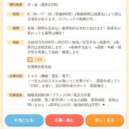
月～金（週休2日制）
曜日頻度
8：30～17：30（実働8時間）※勤務時間は就業先により異な
時間
る場合があります。◎フレックス勤務が可…
長期（期間を定めない雇用契約を当社と結びます）派遣先が
期間
変わっても雇用は継続！
月給22万5,000円～50万円＋地域／住宅手当＋残業代 ※残
時給
業代は全額支給します。 ※各種手当あり ※経験・年齢・能
力等を考慮して加給・優遇します。
交通費
交通費全額支給
ＣＡＤ（機械・電気・電子）
仕事内容
＜一生もののスキルが身につく仕事です＞・図面作成ソフト
「CAD」を使い、設計図作成サポート・図面修正…
職種未経験OK / ブランクOK / 英語力不要
応募資格
＜未経験、第二新卒OK！＞社会人経験、業界経験、資格は
問いません！※高卒以上の方（勉強内容は不問）▼…
気になる!
応募へ進む
詳しく見る