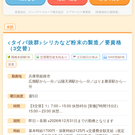
派遣会社
マンパワーグループ株式会社 ケアサービス事業部 （医療福祉介護関連）
未読
<タイパ抜群>シリカなど粉末の製造／要資格
（3交替）
職種未経験OK
交通費別途支給あり
土日祝日が休み
WEB登録OK
派遣
兵庫県姫路市
勤務地
広畑駅から---分／山陽天満駅から---分／はりま勝原駅から---
分
週5日
曜日頻度
【3交替】1）7:00～15:00 休憩45分 [実働]7時間15分2）
時間
15:00～23:00 休憩…
即日～長期 ※2026年12月31日までの勤務となります
期間
基本時給1700円・深夜時給2125円 ※交通費全額支給（規定
時給