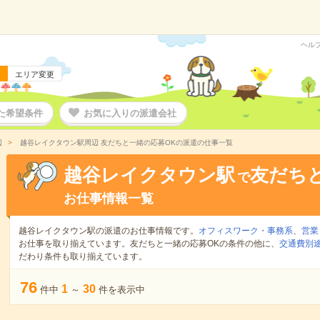
ヘル
エリア変更
た希望条件
お気に入りの派遣会社
辺
越谷レイクタウン駅周辺 友だちと一緒の応募OKの派遣の仕事一覧
越谷レイクタウン駅
友だち
で
お仕事情報一覧
越谷レイクタウン駅の派遣のお仕事情報です。
オフィスワーク・事務系
、
営業
お仕事を取り揃えています。友だちと一緒の応募OKの条件の他に、
交通費別
だわり条件も取り揃えています。
76
1
30
件中
～
件を表示中