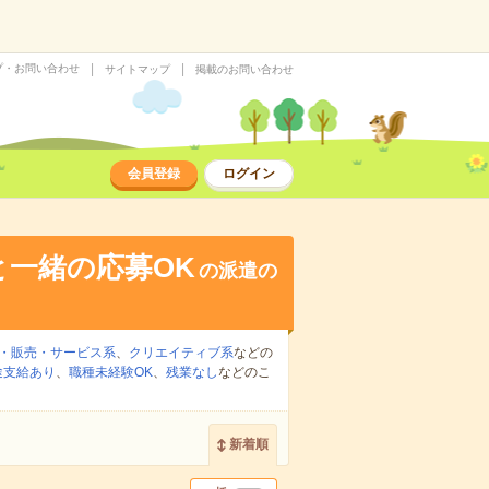
プ・お問い合わせ
サイトマップ
掲載のお問い合わせ
会員登録
ログイン
と一緒の応募OK
の派遣の
・販売・サービス系
、
クリエイティブ系
などの
途支給あり
、
職種未経験OK
、
残業なし
などのこ
新着順