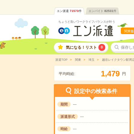
エン派遣
71573
件
エンバイト
82531
件
ちょうど良いワークライフバランスが叶う
関東版
気になる！リスト
0
保存し
派遣TOP
関東
埼玉
越谷レイクタウン駅周
,
1
4
7
9
平均時給:
円
設定中の検索条件
期間
---
派遣形式
---
時給
---