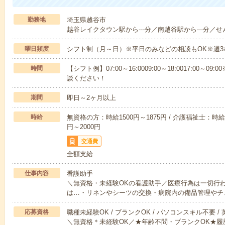
勤務地
埼玉県越谷市
越谷レイクタウン駅から---分／南越谷駅から---分／せん
曜日頻度
シフト制（月～日）※平日のみなどの相談もOK※週3
時間
【シフト例】07:00～16:0009:00～18:0017:00
談ください！
期間
即日～2ヶ月以上
時給
無資格の方：時給1500円～1875円 / 介護福祉士：時給1
円～2000円
交通費
全額支給
仕事内容
看護助手
＼無資格・未経験OKの看護助手／医療行為は一切行
は…・リネンやシーツの交換・病院内の備品管理やチ
応募資格
職種未経験OK / ブランクOK / パソコンスキル不要 /
＼無資格＊未経験OK／★年齢不問・ブランクOK★履