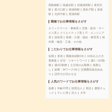
西船橋駅
南越谷駅
武蔵浦和駅
東所沢
駅
東川口駅
南浦和駅
新松戸駅
新座
駅
北府中駅
西浦和駅
職種でお仕事情報をさがす
オフィスワーク・事務系
営業・販売・サー
ビス系
クリエイティブ系
IT・エンジニア
系
技術系
医療・介護・福祉・教育系
軽
作業・物流・工場・その他
こだわりでお仕事情報をさがす
短期
単発
職種未経験OK
10名以上の大
量募集
在宅・リモートワーク
週2～3日勤
務
週4日勤務
土日祝のみ勤務
残業な
し
副業・WワークOK
交通費別途支給あ
り
語学力が活かせる
人気のワードでお仕事情報をさがす
急募
年齢不問
財団法人
英語
書類チェ
ック
テレビ局
封入
大学