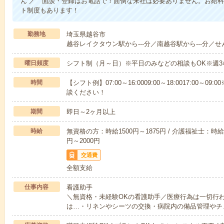
ん ／ 面談・登録はお電話で！面倒な来社は必要ありません。お給料
ト制度もあります！
勤務地
埼玉県越谷市
越谷レイクタウン駅から---分／南越谷駅から---分／せん
曜日頻度
シフト制（月～日）※平日のみなどの相談もOK※週3
時間
【シフト例】07:00～16:0009:00～18:0017:00
談ください！
期間
即日～2ヶ月以上
時給
無資格の方：時給1500円～1875円 / 介護福祉士：時給1
円～2000円
交通費
全額支給
仕事内容
看護助手
＼無資格・未経験OKの看護助手／医療行為は一切行
は…・リネンやシーツの交換・病院内の備品管理やチ