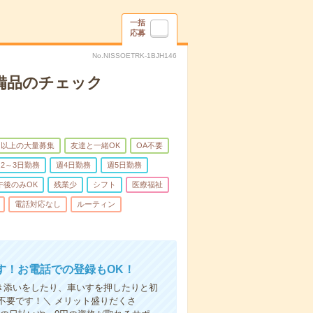
一括
応募
No.NISSOETRK-1BJH146
で備品のチェック
名以上の大量募集
友達と一緒OK
OA不要
2～3日勤務
週4日勤務
週5日勤務
午後のみOK
残業少
シフト
医療福祉
電話対応なし
ルーティン
す！お電話での登録もOK！
付き添いをしたり、車いすを押したりと初
不要です！＼ メリット盛りだくさ