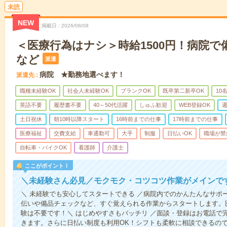
未読
NEW
掲載日
2026/08/08
＜医療行為はナシ＞時給1500円！病院
など
派遣
病院 ★勤務地選べます！
派遣先
職種未経験OK
社会人未経験OK
ブランクOK
既卒第二新卒OK
10
英語不要
履歴書不要
40～50代活躍
しゅふ歓迎
WEB登録OK
週
土日祝休
朝10時以降スタート
16時前までの仕事
17時前までの仕事
医療福祉
交費支給
車通勤可
大手
制服
日払いOK
職場が禁
自転車・バイクOK
看護師
介護士
ここがポイント！
＼未経験さん必見／モクモク・コツコツ作業がメインで
＼ 未経験でも安心してスタートできる ／病院内でのかんたんなサポ
伝いや備品チェックなど、すぐ覚えられる作業からスタートします。
験は不要です！＼ はじめやすさもバッチリ ／面談・登録はお電話で
きます。さらに日払い制度も利用OK！シフトも柔軟に相談できるの