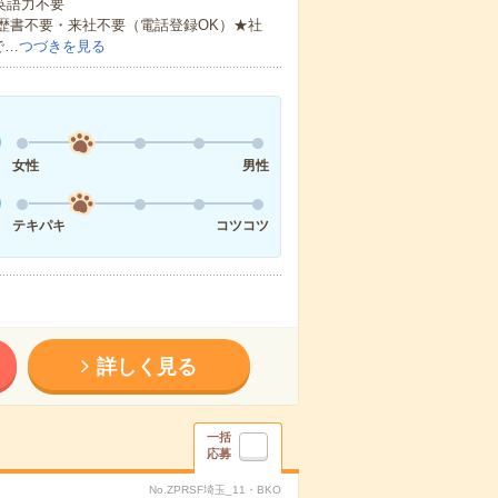
 英語力不要
歴書不要・来社不要（電話登録OK）★社
で…
つづきを見る
女性
男性
テキパキ
コツコツ
詳しく見る
一括
応募
No.ZPRSF埼玉_11・BKO