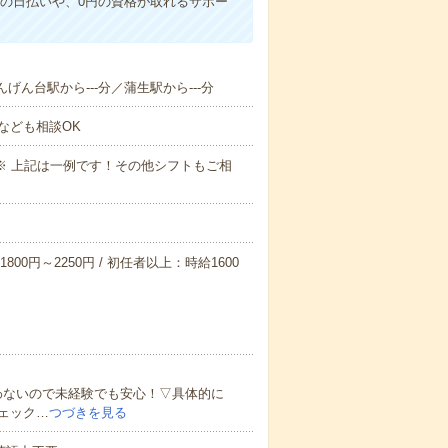
の日払いや、0円の資格が取れるサポー
げん台駅から---分／蒲生駅から---分
なども相談OK
～09:00※ 上記は一例です！その他シフトもご相
800円～2250円 / 初任者以上：時給1600
わないので未経験でも安心！▽具体的に
ェック…
つづきを見る