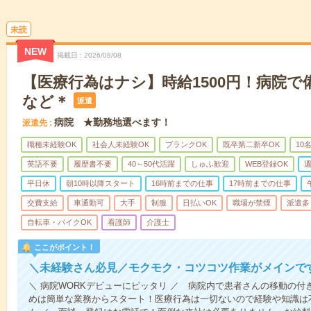
未読
NEW
掲載日
2026/08/08
【医療行為はナシ】時給1500円！病院
など＊
派遣
病院 ★勤務地選べます！
派遣先
職種未経験OK
社会人未経験OK
ブランクOK
既卒第二新卒OK
10
英語不要
履歴書不要
40～50代活躍
しゅふ歓迎
WEB登録OK
週
平日休
朝10時以降スタート
16時前までの仕事
17時前までの仕事
交費支給
車通勤可
大手
制服
日払いOK
職場が禁煙
派遣多
自転車・バイクOK
看護師
介護士
ここがポイント！
＼未経験さん必見／モクモク・コツコツ作業がメインで
＼ 病院WORKデビューにピッタリ ／ 病院内で患者さんの移動の
めは簡単な業務からスタート！医療行為は一切ないので経験や知識は