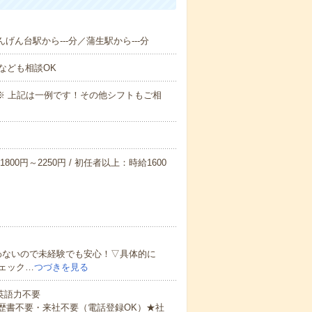
げん台駅から---分／蒲生駅から---分
なども相談OK
～09:00※ 上記は一例です！その他シフトもご相
800円～2250円 / 初任者以上：時給1600
わないので未経験でも安心！▽具体的に
ェック…
つづきを見る
 英語力不要
歴書不要・来社不要（電話登録OK）★社