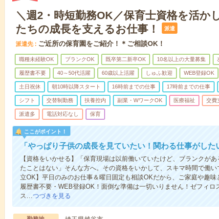
＼週2・時短勤務OK／保育士資格を活か
たちの成長を支えるお仕事！
派遣
ご近所の保育園をご紹介！＊ご相談OK！
派遣先
職種未経験OK
ブランクOK
既卒第二新卒OK
10名以上の大量募集
履歴書不要
40～50代活躍
60歳以上活躍
しゅふ歓迎
WEB登録OK
土日祝休
朝10時以降スタート
16時前までの仕事
17時前までの仕事
シフト
交替制勤務
扶養控内
副業・WワークOK
医療福祉
交費
派遣多
電話対応なし
保育
ここがポイント！
「やっぱり子供の成長を見ていたい！関わる仕事がした
【資格をいかせる】「保育現場は以前働いていたけど、ブランクがあ
たことはない」そんな方へ。その資格をいかして、スキマ時間で働い
立OK】平日のみのお仕事＆曜日固定も相談OKだから、ご家庭や趣味
履歴書不要・WEB登録OK！面倒な準備は一切いりません！ゼフィロ
ス…
つづきを見る