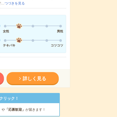
で…
つづきを見る
女性
男性
テキパキ
コツコツ
詳しく見る
クリック！
」
や
「応募歓迎」
が届きます！