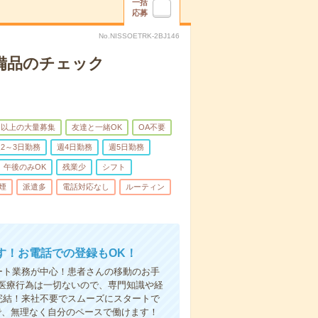
一括
応募
No.NISSOETRK-2BJ146
で備品のチェック
名以上の大量募集
友達と一緒OK
OA不要
2～3日勤務
週4日勤務
週5日勤務
午後のみOK
残業少
シフト
煙
派遣多
電話対応なし
ルーティン
す！お電話での登録もOK！
ート業務が中心！患者さんの移動のお手
医療行為は一切ないので、専門知識や経
完結！来社不要でスムーズにスタートで
で、無理なく自分のペースで働けます！