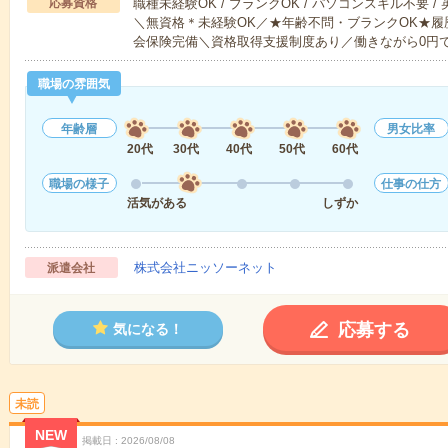
応募資格
職種未経験OK / ブランクOK / パソコンスキル不要 /
＼無資格＊未経験OK／★年齢不問・ブランクOK★履
会保険完備＼資格取得支援制度あり／働きながら0円
職場の雰囲気
年齢層
男女比率
20代
30代
40代
50代
60代
職場の様子
仕事の仕方
活気がある
しずか
株式会社ニッソーネット
派遣会社
応募する
気になる！
未読
NEW
掲載日
2026/08/08