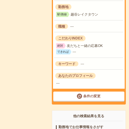
勤務地
越谷レイクタウン
駅/路線
職種
---
こだわりINDEX
友だちと一緒の応募OK
絶対
---
できれば
キーワード
---
あなたのプロフィール
---
条件の変更
他の検索結果を見る
勤務地でお仕事情報をさがす