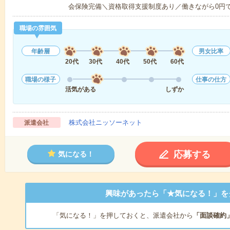
会保険完備＼資格取得支援制度あり／働きながら0円
職場の雰囲気
年齢層
男女比率
20代
30代
40代
50代
60代
職場の様子
仕事の仕方
活気がある
しずか
株式会社ニッソーネット
派遣会社
応募する
気になる！
興味があったら「★気になる！」を
「気になる！」を押しておくと、派遣会社から
「面談確約