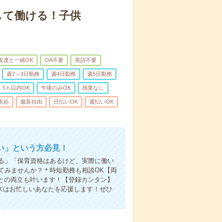
して働ける！子供
友達と一緒OK
OA不要
英語不要
週2～3日勤務
週4日勤務
週5日勤務
5ｈ以内OK
午後のみOK
残業なし
支給
服装自由
日払いOK
週払いOK
い」という方必見！
る」「保育資格はあるけど、実際に働い
てみませんか？＊時短勤務も相談OK【両
との両立も叶います！【登録カンタン】
スはお忙しいあなたを応援します！ぜひ