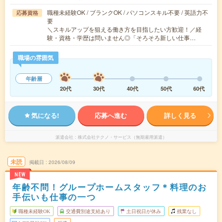
職種未経験OK / ブランクOK / パソコンスキル不要 / 英語力不
応募資格
要
＼スキルアップを狙える働き方を目指したい方歓迎！／経
験・資格・学歴は問いません◎「そろそろ新しい仕事…
職場の雰囲気
年齢層
20代
30代
40代
50代
60代
気になる!
応募へ進む
詳しく見る
派遣会社
株式会社テクノ・サービス（無期雇用派遣）
未読
掲載日
2026/08/09
NEW
年齢不問！グループホームスタッフ＊料理のお
手伝いも仕事の一つ
職種未経験OK
交通費別途支給あり
土日祝日が休み
残業なし