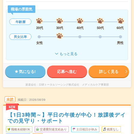
職場の雰囲気
年齢層
20代
30代
40代
50代
60代
男女比率
女性
男性
もっと見る
気になる!
応募へ進む
詳しく見る
派遣会社
日研トータルソーシング株式会社 メディカルケア事業部
未読
掲載日
2026/08/09
NEW
【1日3時間～】平日の午後が中心！放課後デイ
での見守り・サポート
職種未経験OK
交通費別途支給あり
土日祝日が休み
残業なし