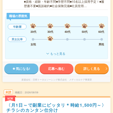
■資格・経験・年齢不問■学歴不問■10名以上採用予定！■履
歴書不要■面談確約■社会保険完備■社員登用…
職場の雰囲気
年齢層
20代
30代
40代
50代
60代
男女比率
女性
男性
もっと見る
気になる!
応募へ進む
詳しく見る
派遣会社
日研トータルソーシング株式会社 メディカルケア事業部
未読
掲載日
2026/08/09
NEW
〈月1日～で副業にピッタリ＊時給1,500円～〉
チラシのカンタン仕分け