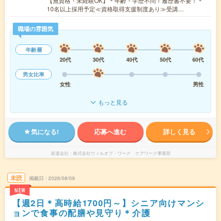
【無資格・未経験OK】＊年齢・学歴不問！履歴書不要！＊
10名以上採用予定≪資格取得支援制度あり≫受講…
職場の雰囲気
年齢層
20代
30代
40代
50代
60代
男女比率
女性
男性
もっと見る
気になる!
応募へ進む
詳しく見る
派遣会社
株式会社ウィルオブ・ワーク ケアワーク事業部
未読
掲載日
2026/08/09
NEW
【週2日＊高時給1700円～】シニア向けマンシ
ョンで食事の配膳や見守り＊介護