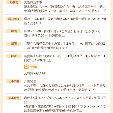
大阪府茨木市
勤務地
茨木市駅から---分／彩都西駅から---分／総持寺駅から---分／
豊川(大阪府)駅から---分／南茨木(大阪モノレール)駅から---分
週2日～OK ■曜日固定の相談OK！ ■希望の曜日があればご相
曜日頻度
談ください！
9:00～18:00（休憩60分）■ご希望があれば下記シフトも
時間
OK！早番 7:00～16:00遅番 …
【現在も積極採用中！急募！】2カ月～ ■ご応募から最短2
期間
～3日後の就業も相談可能です！
無資格未経験：時給1400円～ ■週払いOK ■扶養内OK ■
時給
日収1万1200円以上
交通費
交通費全額支給
介護関連
仕事内容
≪お年寄りも自分も笑顔になれる介護の仕事！≫＊お年寄り
が昼間だけ生活のサポートを受けたり、気分転換で…
職種未経験OK / ブランクOK / パソコンスキル不要 / 英語力不
応募資格
要
■無資格・未経験OK！■年齢・学歴不問！ブランクOK!■10名
以上採用予定！■履歴書不要■社会保険完…