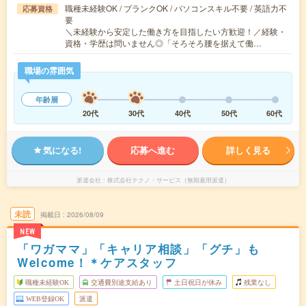
職種未経験OK / ブランクOK / パソコンスキル不要 / 英語力不
応募資格
要
＼未経験から安定した働き方を目指したい方歓迎！／経験・
資格・学歴は問いません◎「そろそろ腰を据えて働…
職場の雰囲気
年齢層
20代
30代
40代
50代
60代
気になる!
応募へ進む
詳しく見る
派遣会社
株式会社テクノ・サービス（無期雇用派遣）
未読
掲載日
2026/08/09
NEW
「ワガママ」「キャリア相談」「グチ」も
Welcome！＊ケアスタッフ
職種未経験OK
交通費別途支給あり
土日祝日が休み
残業なし
WEB登録OK
派遣