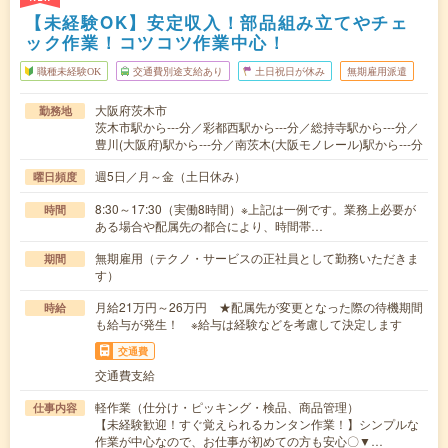
【未経験OK】安定収入！部品組み立てやチェ
ック作業！コツコツ作業中心！
職種未経験OK
交通費別途支給あり
土日祝日が休み
無期雇用派遣
大阪府茨木市
勤務地
茨木市駅から---分／彩都西駅から---分／総持寺駅から---分／
豊川(大阪府)駅から---分／南茨木(大阪モノレール)駅から---分
週5日／月～金（土日休み）
曜日頻度
8:30～17:30（実働8時間）※上記は一例です。業務上必要が
時間
ある場合や配属先の都合により、時間帯…
無期雇用（テクノ・サービスの正社員として勤務いただきま
期間
す）
月給21万円～26万円 ★配属先が変更となった際の待機期間
時給
も給与が発生！ ※給与は経験などを考慮して決定します
交通費
交通費支給
軽作業（仕分け・ピッキング・検品、商品管理）
仕事内容
【未経験歓迎！すぐ覚えられるカンタン作業！】シンプルな
作業が中心なので、お仕事が初めての方も安心〇▼…