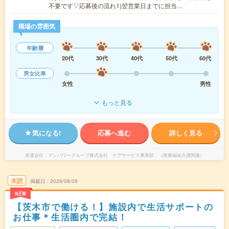
不要です▽応募後の流れ1)翌営業日までに担当…
職場の雰囲気
年齢層
20代
30代
40代
50代
60代
男女比率
女性
男性
もっと見る
気になる!
応募へ進む
詳しく見る
派遣会社
マンパワーグループ株式会社 ケアサービス事業部 （医療福祉介護関連）
未読
掲載日
2026/08/09
NEW
【茨木市で働ける！】施設内で生活サポートの
お仕事＊生活圏内で完結！