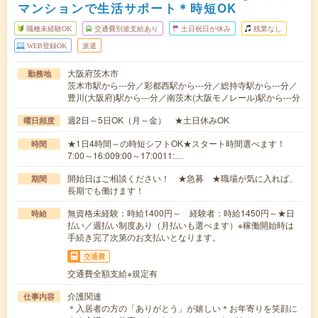
マンションで生活サポート＊時短OK
職種未経験OK
交通費別途支給あり
土日祝日が休み
残業なし
WEB登録OK
派遣
大阪府茨木市
勤務地
茨木市駅から---分／彩都西駅から---分／総持寺駅から---分／
豊川(大阪府)駅から---分／南茨木(大阪モノレール)駅から---分
週2日～5日OK（月～金） ★土日休みOK
曜日頻度
★1日4時間～の時短シフトOK★スタート時間選べます！
時間
7:00～16:009:00～17:0011:…
開始日はご相談ください！ ★急募 ★職場が気に入れば、
期間
長期でも働けます！
無資格未経験：時給1400円～ 経験者：時給1450円～★日
時給
払い／週払い制度あり（月払いも選べます）※稼働開始時は
手続き完了次第のお支払いとなります。
交通費
交通費全額支給※規定有
介護関連
仕事内容
＊入居者の方の「ありがとう」が嬉しい＊お年寄りを笑顔に