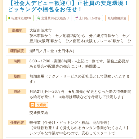
【社会人デビュー歓迎〇】正社員の安定環境！
ピッキングや梱包をお任せ！
職種未経験OK
交通費別途支給あり
土日祝日が休み
無期雇用派遣
大阪府茨木市
勤務地
茨木市駅から---分／彩都西駅から---分／総持寺駅から---分／
豊川(大阪府)駅から---分／南茨木(大阪モノレール)駅から---分
週5日／月～金（土日休み）
曜日頻度
8:30～17:30（実働8時間）※上記は一例です。業務上必要が
時間
ある場合や配属先の都合により、時間帯…
無期雇用（テクノ・サービスの正社員として勤務いただきま
期間
す）
月給21万円～26万円 ★配属先が変更となった際の待機期間
時給
も給与が発生！ ※給与は経験などを考慮して決定します
交通費
交通費支給
軽作業（仕分け・ピッキング・検品、商品管理）
仕事内容
【未経験歓迎！すぐ覚えられるカンタン作業がたくさん！】
シンプルな作業が中心なので、安心してスタートで…