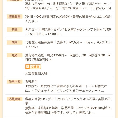
茨木市駅から---分／彩都西駅から---分／総持寺駅から---分／
豊川(大阪府)駅から---分／南茨木(大阪モノレール)駅から---分
週4日～OK ※曜日固定の相談OK ※希望の曜日があればご相談
曜日頻度
ください
★スタート時間選べます／1日5時間～OK～シフト例～10:00
時間
～15:0011:00～16:0012…
【現在も積極採用中！急募！】■2カ月～ 8月～、9月スター
期間
トもOK！
無資格未経験：時給1350円～ ■週払いOK ■扶養内OK ■
時給
日収1万800円以上
交通費
交通費全額支給
看護助手
仕事内容
▼病院の一般病棟にて看護師さんのサポート！＜具体的に
は…＞〇カルテをファイリングする〇チェックシート…
職種未経験OK / ブランクOK / パソコンスキル不要 / 英語力不
応募資格
要
無資格・未経験OK年齢・学歴不問 ブランクOK★10名以上
採用予定履歴書は不要です。少しでも興味があ…