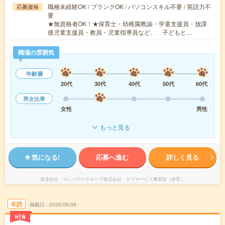
職種未経験OK / ブランクOK / パソコンスキル不要 / 英語力不
応募資格
要
★無資格者OK！★保育士・幼稚園教諭・学童支援員・放課
後児童支援員・教員・児童指導員など、 子どもと…
職場の雰囲気
年齢層
20代
30代
40代
50代
60代
男女比率
女性
男性
もっと見る
気になる!
応募へ進む
詳しく見る
派遣会社
マンパワーグループ株式会社 ケアサービス事業部（保育）
未読
掲載日
2026/08/09
NEW