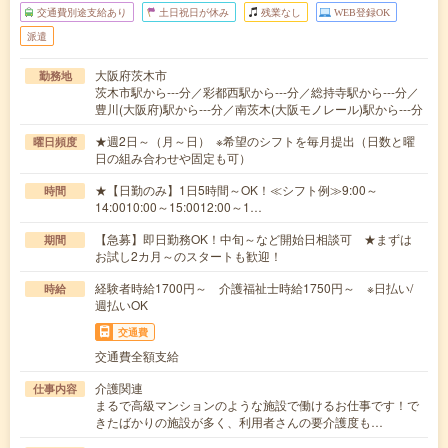
交通費別途支給あり
土日祝日が休み
残業なし
WEB登録OK
派遣
大阪府茨木市
勤務地
茨木市駅から---分／彩都西駅から---分／総持寺駅から---分／
豊川(大阪府)駅から---分／南茨木(大阪モノレール)駅から---分
★週2日～（月～日） ※希望のシフトを毎月提出（日数と曜
曜日頻度
日の組み合わせや固定も可）
★【日勤のみ】1日5時間～OK！≪シフト例≫9:00～
時間
14:0010:00～15:0012:00～1…
【急募】即日勤務OK！中旬～など開始日相談可 ★まずは
期間
お試し2カ月～のスタートも歓迎！
経験者時給1700円～ 介護福祉士時給1750円～ ※日払い/
時給
週払いOK
交通費
交通費全額支給
介護関連
仕事内容
まるで高級マンションのような施設で働けるお仕事です！で
きたばかりの施設が多く、利用者さんの要介護度も…