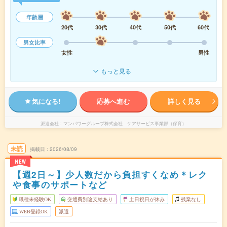
年齢層
20代
30代
40代
50代
60代
男女比率
女性
男性
もっと見る
気になる!
応募へ進む
詳しく見る
派遣会社
マンパワーグループ株式会社 ケアサービス事業部（保育）
未読
掲載日
2026/08/09
NEW
【週2日～】少人数だから負担すくなめ＊レク
や食事のサポートなど
職種未経験OK
交通費別途支給あり
土日祝日が休み
残業なし
WEB登録OK
派遣