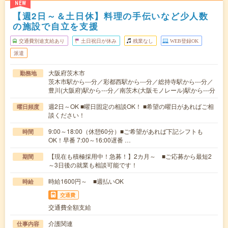
NEW
【週2日～＆土日休】料理の手伝いなど少人数
の施設で自立を支援
交通費別途支給あり
土日祝日が休み
残業なし
WEB登録OK
派遣
大阪府茨木市
勤務地
茨木市駅から---分／彩都西駅から---分／総持寺駅から---分／
豊川(大阪府)駅から---分／南茨木(大阪モノレール)駅から---分
週2日～OK ■曜日固定の相談OK！ ■希望の曜日があればご相
曜日頻度
談ください！
9:00～18:00（休憩60分）■ご希望があれば下記シフトも
時間
OK！早番 7:00～16:00遅番 …
【現在も積極採用中！急募！】2カ月～ ■ご応募から最短2
期間
～3日後の就業も相談可能です！
時給1600円～ ■週払いOK
時給
交通費
交通費全額支給
介護関連
仕事内容