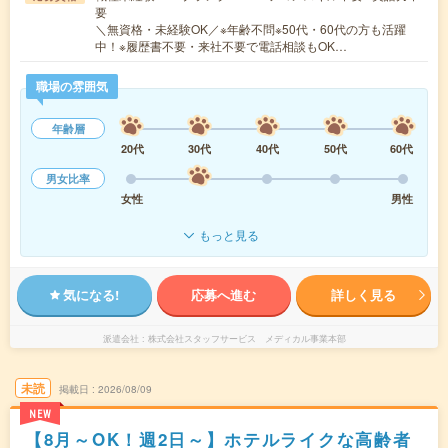
要
＼無資格・未経験OK／※年齢不問※50代・60代の方も活躍
中！※履歴書不要・来社不要で電話相談もOK…
職場の雰囲気
年齢層
20代
30代
40代
50代
60代
男女比率
女性
男性
もっと見る
気になる!
応募へ進む
詳しく見る
派遣会社
株式会社スタッフサービス メディカル事業本部
未読
掲載日
2026/08/09
NEW
【8月～OK！週2日～】ホテルライクな高齢者