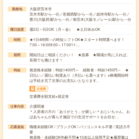
大阪府茨木市
勤務地
茨木市駅から---分／彩都西駅から---分／総持寺駅から---分／
豊川(大阪府)駅から---分／南茨木(大阪モノレール)駅から---分
週2日～5日OK（月～金） ★土日休みOK
曜日頻度
★1日4時間～の時短シフトOK★スタート時間選べます！
時間
7:00～16:009:00～17:0011:…
開始日はご相談ください！ ★急募 ★職場が気に入れば、
期間
長期でも働けます！
無資格未経験：時給1400円～ 経験者：時給1450円～ ★
時給
日払い／週払い制度あり（月払いも選べます）※稼働開始時
は手続き完了次第のお支払いとなります。
交通費
交通費全額支給※規定有
介護関連
仕事内容
＊入居者の方の「ありがとう」が嬉しい＊おじいちゃん、お
ばあちゃんが暮らす施設での生活サポートをお任せ…
職種未経験OK / ブランクOK / パソコンスキル不要 / 英語力不
応募資格
要
無資格・未経験OK年齢不問★10名以上採用予定★履歴書は