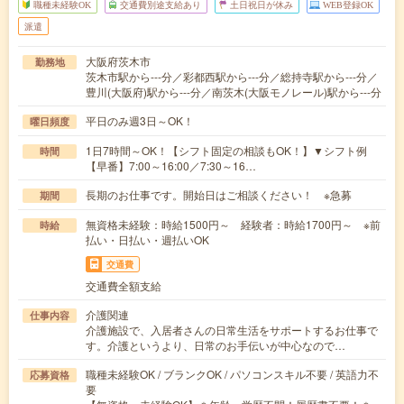
職種未経験OK
交通費別途支給あり
土日祝日が休み
WEB登録OK
派遣
大阪府茨木市
勤務地
茨木市駅から---分／彩都西駅から---分／総持寺駅から---分／
豊川(大阪府)駅から---分／南茨木(大阪モノレール)駅から---分
平日のみ週3日～OK！
曜日頻度
1日7時間～OK！【シフト固定の相談もOK！】▼シフト例
時間
【早番】7:00～16:00／7:30～16…
長期のお仕事です。開始日はご相談ください！ ※急募
期間
無資格未経験：時給1500円～ 経験者：時給1700円～ ※前
時給
払い・日払い・週払いOK
交通費
交通費全額支給
介護関連
仕事内容
介護施設で、入居者さんの日常生活をサポートするお仕事で
す。介護というより、日常のお手伝いが中心なので…
職種未経験OK / ブランクOK / パソコンスキル不要 / 英語力不
応募資格
要