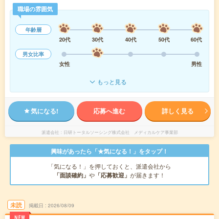
職場の雰囲気
年齢層
20代
30代
40代
50代
60代
男女比率
女性
男性
もっと見る
気になる!
応募へ進む
詳しく見る
派遣会社
日研トータルソーシング株式会社 メディカルケア事業部
興味があったら「★気になる！」をタップ！
「気になる！」を押しておくと、派遣会社から
「面談確約」
や
「応募歓迎」
が届きます！
未読
掲載日
2026/08/09
NEW