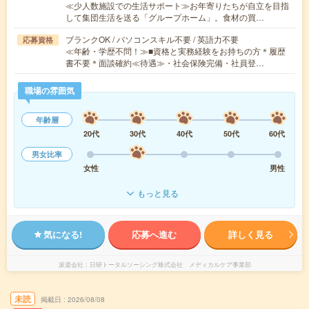
≪少人数施設での生活サポート≫お年寄りたちが自立を目指
して集団生活を送る「グループホーム」。食材の買…
ブランクOK / パソコンスキル不要 / 英語力不要
応募資格
≪年齢・学歴不問！≫■資格と実務経験をお持ちの方＊履歴
書不要＊面談確約≪待遇≫・社会保険完備・社員登…
職場の雰囲気
年齢層
20代
30代
40代
50代
60代
男女比率
女性
男性
もっと見る
気になる!
応募へ進む
詳しく見る
派遣会社
日研トータルソーシング株式会社 メディカルケア事業部
未読
掲載日
2026/08/08