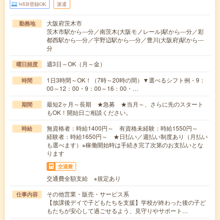
WEB登録OK
派遣
大阪府茨木市
勤務地
茨木市駅から---分／南茨木(大阪モノレール)駅から---分／彩
都西駅から---分／宇野辺駅から---分／豊川(大阪府)駅から---
分
週3日～OK（月～金）
曜日頻度
1日3時間～OK！（7時～20時の間）▼選べるシフト例・9：
時間
00～12：00・9：00～16：00・…
最短2ヶ月～長期 ★急募 ★当月～、さらに先のスタート
期間
もOK！開始日ご相談ください。
無資格者：時給1400円～ 有資格未経験：時給1550円～
時給
経験者：時給1650円～ ★日払い／週払い制度あり（月払い
も選べます）※稼働開始時は手続き完了次第のお支払いとな
ります
交通費
交通費全額支給 ※規定あり
その他営業・販売・サービス系
仕事内容
【放課後デイで子どもたちを支援】学校が終わった後の子ど
もたちが安心して過ごせるよう、見守りやサポート…