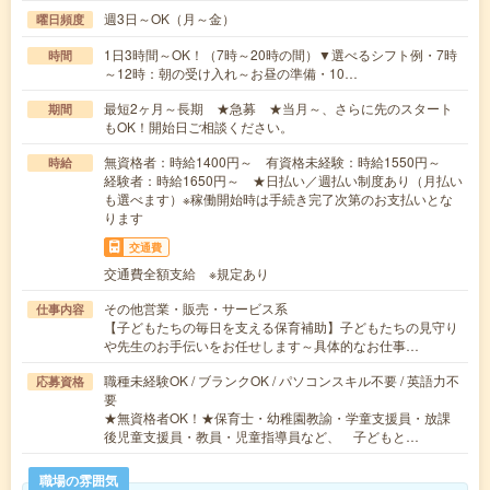
週3日～OK（月～金）
曜日頻度
1日3時間～OK！（7時～20時の間）▼選べるシフト例・7時
時間
～12時：朝の受け入れ～お昼の準備・10…
最短2ヶ月～長期 ★急募 ★当月～、さらに先のスタート
期間
もOK！開始日ご相談ください。
無資格者：時給1400円～ 有資格未経験：時給1550円～
時給
経験者：時給1650円～ ★日払い／週払い制度あり（月払い
も選べます）※稼働開始時は手続き完了次第のお支払いとな
ります
交通費
交通費全額支給 ※規定あり
その他営業・販売・サービス系
仕事内容
【子どもたちの毎日を支える保育補助】子どもたちの見守り
や先生のお手伝いをお任せします～具体的なお仕事…
職種未経験OK / ブランクOK / パソコンスキル不要 / 英語力不
応募資格
要
★無資格者OK！★保育士・幼稚園教諭・学童支援員・放課
後児童支援員・教員・児童指導員など、 子どもと…
職場の雰囲気