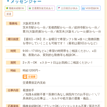
＊メッセンジャー
職種未経験OK
交通費別途支給あり
土日祝日が休み
WEB登録OK
派遣
大阪府茨木市
勤務地
茨木市駅から---分／彩都西駅から---分／総持寺駅から---分／
豊川(大阪府)駅から---分／南茨木(大阪モノレール)駅から---分
【週3日～OK】月～金曜日で希望シフト制 ※徐々に勤務回数
曜日頻度
を増やしていくことも可能です！（最初は週3日からなど）
9:00～17:00など※ご希望の時間帯をご相談ください。※日
時間
勤、夜勤のみ、変則的な勤務等も相談OK…
2ヶ月～OK ※スタート日はお気軽にご相談ください！
期間
時給1200円～
時給
交通費
交通費規定内支給
看護助手
仕事内容
／知識＆経験不要＊医療行為なし病院内でのお手伝い！＼▽
具体的なお仕事は…・カルテや処方薬の運搬・備品…
職種未経験OK / ブランクOK / パソコンスキル不要 / 英語力不
応募資格