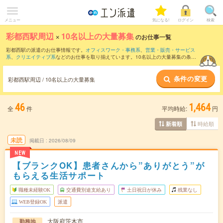
メニュー
気になる!
ログイン
検索
彩都西駅周辺
×
10名以上の大量募集
のお仕事一覧
彩都西駅の派遣のお仕事情報です。
オフィスワーク・事務系
、
営業・販売・サービス
系
、
クリエイティブ系
などのお仕事を取り揃えています。10名以上の大量募集の条件
の他に、
交通費別途支給あり
、
職種未経験OK
、
友だちと一緒の応募OK
などのこだわ
り条件も取り揃えています。
条件の変更
彩都西駅周辺 / 10名以上の大量募集
46
1,464
全
件
平均時給:
円
時給順
新着順
未読
掲載日
2026/08/09
NEW
【ブランクOK】患者さんから”ありがとう”が
もらえる生活サポート
職種未経験OK
交通費別途支給あり
土日祝日が休み
残業なし
WEB登録OK
派遣
大阪府茨木市
勤務地