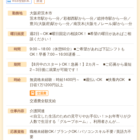
WEB登録OK
派遣
大阪府茨木市
勤務地
茨木市駅から---分／彩都西駅から---分／総持寺駅から---分／
豊川(大阪府)駅から---分／南茨木(大阪モノレール)駅から---分
週2日～OK ■曜日固定の相談OK！ ■希望の曜日があればご相
曜日頻度
談ください！
9:00～18:00（休憩60分）■ご希望があれば下記シフトも
時間
OK！早番 7:00～16:00遅番 …
【8月中のスタートOK！急募！】2カ月～ ■ご応募から最短
期間
2～3日後に就業が可能です！
無資格未経験：時給1400円～ ■週払いOK ■扶養内OK ■
時給
日収1万1200円以上
交通費
交通費全額支給
介護関連
仕事内容
≪自立した生活のための見守りやお手伝い！≫お年寄りが少
人数で生活する「グループホーム」。利用者さんが…
職種未経験OK / ブランクOK / パソコンスキル不要 / 英語力不
応募資格
要