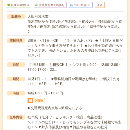
職種未経験OK
交通費別途支給あり
WEB登録OK
派遣
大阪府茨木市
勤務地
茨木市駅から徒歩5分／茨木駅から徒歩5分／彩都西駅から徒
歩5分／南茨木(阪急線)駅から徒歩5分／総持寺駅から徒歩5
分
週0日～/月1日～OK！ （月～日のあいだ） ★「土曜と日曜だ
曜日頻度
け」など色々な働き方ができます！ ★お仕事ゼロの週があっ
ても大丈夫。 働きたい日、お休みの希望はお気軽にご相談く
ださい！
【1日3時間～も相談OK!】＜シフト例＞9:00～12:0012:00～
時間
17:00 17:00～22…
単発1日～！ ★勤務開始日や期間はお気軽にご相談くださ
期間
い！ ＃8月～ ＃9月～
時給1,500円～1,875円
時給
交通費
■ 交通費規定内支給 ※派遣先による
軽作業（仕分け・ピッキング・検品、商品管理）
仕事内容
＼チラシの仕分け／＜とってもシンプルなので未経験でも安
心！＞▼封入作業及び梱包▼雑誌や書籍などの仕分…