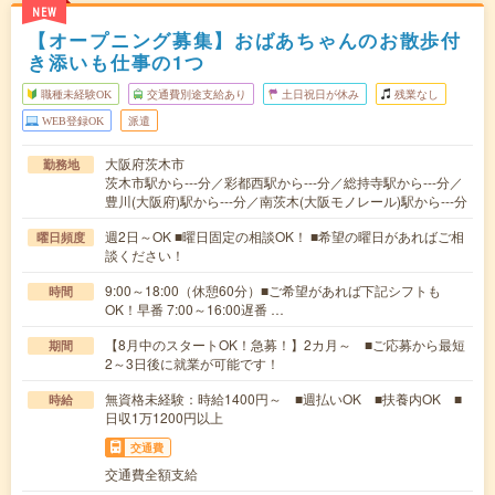
NEW
【オープニング募集】おばあちゃんのお散歩付
き添いも仕事の1つ
職種未経験OK
交通費別途支給あり
土日祝日が休み
残業なし
WEB登録OK
派遣
大阪府茨木市
勤務地
茨木市駅から---分／彩都西駅から---分／総持寺駅から---分／
豊川(大阪府)駅から---分／南茨木(大阪モノレール)駅から---分
週2日～OK ■曜日固定の相談OK！ ■希望の曜日があればご相
曜日頻度
談ください！
9:00～18:00（休憩60分）■ご希望があれば下記シフトも
時間
OK！早番 7:00～16:00遅番 …
【8月中のスタートOK！急募！】2カ月～ ■ご応募から最短
期間
2～3日後に就業が可能です！
無資格未経験：時給1400円～ ■週払いOK ■扶養内OK ■
時給
日収1万1200円以上
交通費
交通費全額支給