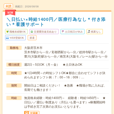
未読
掲載日
2026/08/08
NEW
＼日払い×時給1400円／医療行為なし＊付き添
い＊看護サポート
職種未経験OK
交通費別途支給あり
土日祝日が休み
残業なし
WEB登録OK
派遣
大阪府茨木市
勤務地
茨木市駅から---分／彩都西駅から---分／総持寺駅から---分／
豊川(大阪府)駅から---分／南茨木(大阪モノレール)駅から---分
週2日～5日OK（月～金） ★土日休みOK
曜日頻度
★1日4時間～の時短シフトOK★都合に合わせてシフトが決
時間
められますシフト例：7：00～16：009：…
開始日はご相談ください！ ★急募 ★職場が気に入れば、
期間
長期でも働けます！
無資格未経験：時給1400円～ 経験者：時給1450円～ ★
時給
日払い／週払い制度あり（月払いも選べます）※稼働開始時
は手続き完了次第のお支払いとなります。
交通費