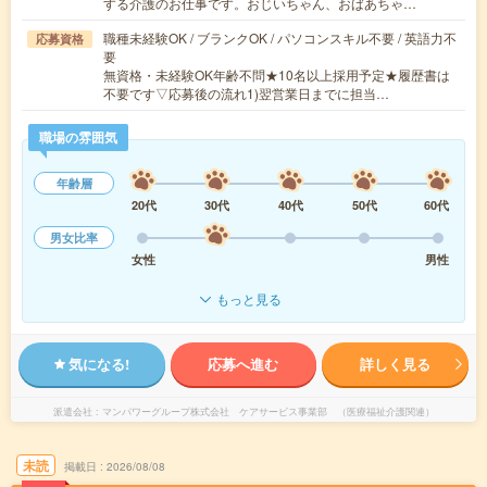
する介護のお仕事です。おじいちゃん、おばあちゃ…
職種未経験OK / ブランクOK / パソコンスキル不要 / 英語力不
応募資格
要
無資格・未経験OK年齢不問★10名以上採用予定★履歴書は
不要です▽応募後の流れ1)翌営業日までに担当…
職場の雰囲気
年齢層
20代
30代
40代
50代
60代
男女比率
女性
男性
もっと見る
気になる!
応募へ進む
詳しく見る
派遣会社
マンパワーグループ株式会社 ケアサービス事業部 （医療福祉介護関連）
未読
掲載日
2026/08/08