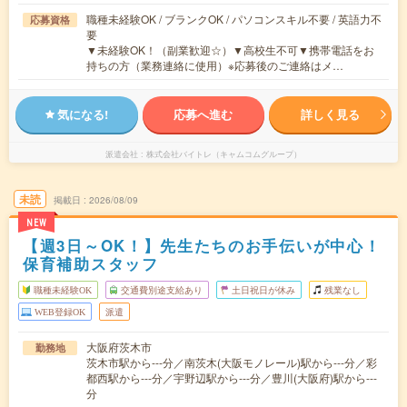
職種未経験OK / ブランクOK / パソコンスキル不要 / 英語力不
応募資格
要
▼未経験OK！（副業歓迎☆）▼高校生不可▼携帯電話をお
持ちの方（業務連絡に使用）※応募後のご連絡はメ…
気になる!
応募へ進む
詳しく見る
派遣会社
株式会社バイトレ（キャムコムグループ）
未読
掲載日
2026/08/09
NEW
【週3日～OK！】先生たちのお手伝いが中心！
保育補助スタッフ
職種未経験OK
交通費別途支給あり
土日祝日が休み
残業なし
WEB登録OK
派遣
大阪府茨木市
勤務地
茨木市駅から---分／南茨木(大阪モノレール)駅から---分／彩
都西駅から---分／宇野辺駅から---分／豊川(大阪府)駅から---
分