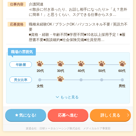
介護関連
仕事内容
≪散歩に付き添ったり、お話し相手になったり≫「え？意外
に簡単！」と思うくらい、スグできる仕事からスタ…
職種未経験OK / ブランクOK / パソコンスキル不要 / 英語力不
応募資格
要
■資格・経験・年齢不問■学歴不問■10名以上採用予定！■履
歴書不要■面談確約■社会保険完備■社員登用…
職場の雰囲気
年齢層
20代
30代
40代
50代
60代
男女比率
女性
男性
もっと見る
気になる!
応募へ進む
詳しく見る
派遣会社
日研トータルソーシング株式会社 メディカルケア事業部