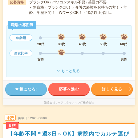
ブランクOK / パソコンスキル不要 / 英語力不要
応募資格
＜無資格・ブランクOK！＞介護の経験をお持ちの方！・年
齢、学歴不問！・WワークOK！・10名以上採用…
職場の雰囲気
年齢層
20代
30代
40代
50代
60代
男女比率
女性
男性
もっと見る
気になる!
応募へ進む
詳しく見る
派遣会社
ケアスタッフィング株式会社
未読
掲載日
2026/08/09
NEW
【年齢不問＊週3日～OK】病院内でカルテ運び